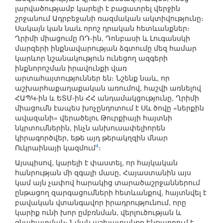
լարվածությամբ կարելի է բացատրել վերջին
շրջանում Ադրբեջանի ռազմական ակտիվությունը։
Սակայն կան նաև որոշ դրական հետևանքներ։
Ղրիմի միացումը ՌԴ-ին, Դոնբասի և Լուգանսկի
մարզերի ինքնավարության ձգտումը մեզ համար
կարևոր նշանակություն ունեցող ազգերի
ինքնորոշման իրավունքի վառ
արտահայտություններ են։ Նշենք նաև, որ
աշխարհաքաղաքական առումով, հաշվի առնելով
ՀԱՊԿ-ին և ԵՏՄ-ին ՀՀ անդամակցությունը, Ղրիմի
միացումն էապես խոչընդոտում է Սև ծովը «ներքին
ավազանի» վերածելու Թուրքիայի հայտնի
նկրտումներին, ինչն անխուսափելիորեն
կիրագործվեր, եթե այդ թերակղզին մնար
4
Ուկրաինայի կազմում
։
Այսպիսով, կարելի է փաստել, որ հայկական
հանրության մի զգալի մասը, Հայաստանին այս
կամ այն չափով հարակից տարածաշրջաններում
ընթացող զարգացումների հետևանքով, հայտնվել է
բավական վտանգավոր իրադրությունում, որը
կարիք ունի խոր ըմբռնման, վերլուծության և
գնահատման։ Նման աշխատանքը ենթադրում է