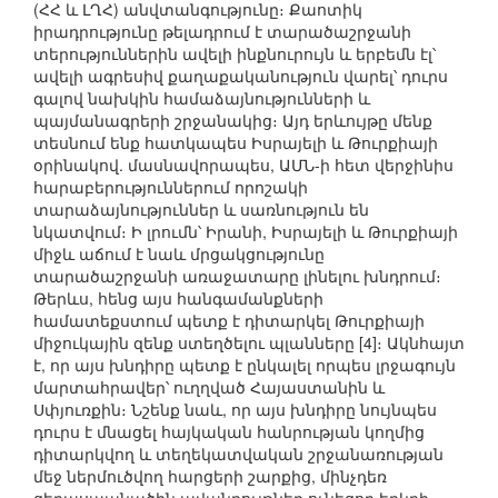
(ՀՀ և ԼՂՀ) անվտանգությունը։ Քաոտիկ
իրադրությունը թելադրում է տարածաշրջանի
տերություններին ավելի ինքնուրույն և երբեմն էլ՝
ավելի ագրեսիվ քաղաքականություն վարել՝ դուրս
գալով նախկին համաձայնությունների և
պայմանագրերի շրջանակից։ Այդ երևույթը մենք
տեսնում ենք հատկապես Իսրայելի և Թուրքիայի
օրինակով. մասնավորապես, ԱՄՆ-ի հետ վերջինիս
հարաբերություններում որոշակի
տարաձայնություններ և սառնություն են
նկատվում։ Ի լրումն՝ Իրանի, Իսրայելի և Թուրքիայի
միջև աճում է նաև մրցակցությունը
տարածաշրջանի առաջատարը լինելու խնդրում։
Թերևս, հենց այս հանգամանքների
համատեքստում պետք է դիտարկել Թուրքիայի
միջուկային զենք ստեղծելու պլանները [4]։ Ակնհայտ
է, որ այս խնդիրը պետք է ընկալել որպես լրջագույն
մարտահրավեր՝ ուղղված Հայաստանին և
Սփյուռքին։ Նշենք նաև, որ այս խնդիրը նույնպես
դուրս է մնացել հայկական հանրության կողմից
դիտարկվող և տեղեկատվական շրջանառության
մեջ ներմուծվող հարցերի շարքից, մինչդեռ