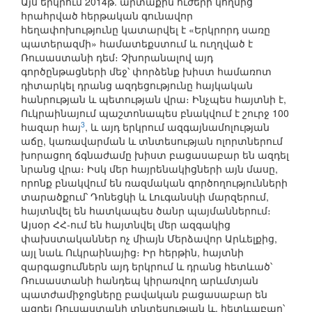
Այս երկրում 2014թ. արտաքին ուժերի կողմից
հրահրված հերթական գունավոր
հեղափոխությունը կատարվել է «Երկրորդ սառը
պատերազմի» համատեքստում և ուղղված է
Ռուսաստանի դեմ։ Չխորանալով այդ
գործընթացների մեջ՝ փորձենք խիստ համառոտ
դիտարկել դրանց ազդեցությունը հայկական
հանրության և պետության վրա։ Ինչպես հայտնի է,
Ուկրաինայում պաշտոնապես բնակվում է շուրջ 100
3
հազար հայ
, և այդ երկրում ազգայնամոլության
աճը, կառավարման և տնտեսության ոլորտներում
խորացող ճգնաժամը խիստ բացասաբար են ազդել
նրանց վրա։ Իսկ մեր հայրենակիցների այն մասը,
որոնք բնակվում են ռազմական գործողությունների
տարածքում՝ Դոնեցկի և Լուգանսկի մարզերում,
հայտնվել են հատկապես ծանր պայմաններում։
Այսօր ՀՀ-ում են հայտնվել մեր ազգակից
փախստականներ ոչ միայն Մերձավոր Արևելքից,
այլ նաև Ուկրաինայից։ Իր հերթին, հայտնի
զարգացումներն այդ երկրում և դրանց հետևած՝
Ռուսաստանի հանդեպ կիրառվող արևմտյան
պատժամիջոցները բավական բացասաբար են
ազդել Ռուսաստանի տնտեսության և, հետևաբար՝