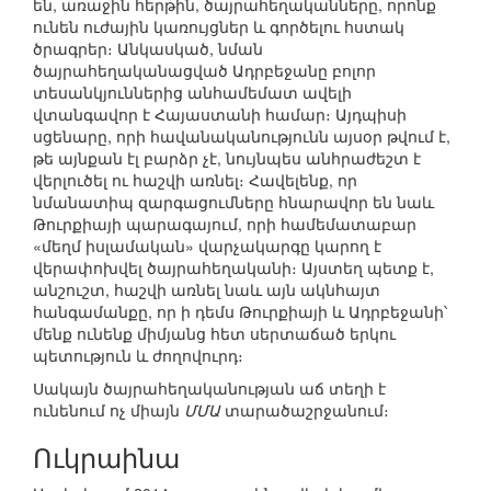
են, առաջին հերթին, ծայրահեղականները, որոնք
ունեն ուժային կառույցներ և գործելու հստակ
ծրագրեր։ Անկասկած, նման
ծայրահեղականացված Ադրբեջանը բոլոր
տեսանկյուններից անհամեմատ ավելի
վտանգավոր է Հայաստանի համար։ Այդպիսի
սցենարը, որի հավանականությունն այսօր թվում է,
թե այնքան էլ բարձր չէ, նույնպես անհրաժեշտ է
վերլուծել ու հաշվի առնել։ Հավելենք, որ
նմանատիպ զարգացումները հնարավոր են նաև
Թուրքիայի պարագայում, որի համեմատաբար
«մեղմ իսլամական» վարչակարգը կարող է
վերափոխվել ծայրահեղականի։ Այստեղ պետք է,
անշուշտ, հաշվի առնել նաև այն ակնհայտ
հանգամանքը, որ ի դեմս Թուրքիայի և Ադրբեջանի՝
մենք ունենք միմյանց հետ սերտաճած երկու
պետություն և ժողովուրդ։
Սակայն ծայրահեղականության աճ տեղի է
ունենում ոչ միայն
ՄՄԱ
տարածաշրջանում։
Ուկրաինա