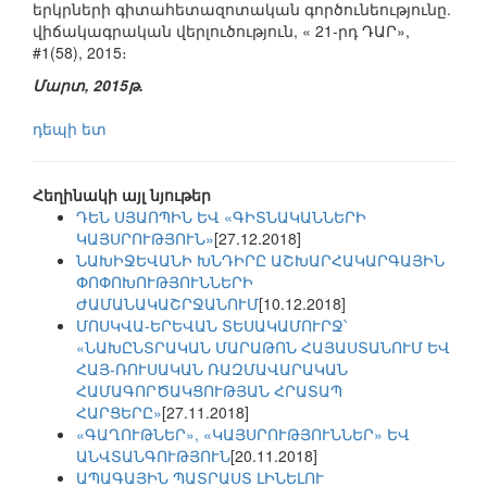
երկրների գիտահետազոտական գործունեությունը.
վիճակագրական վերլուծություն, « 21-րդ ԴԱՐ»,
#1(58), 2015։
Մարտ, 2015թ.
դեպի ետ
Հեղինակի այլ նյութեր
ԴԵՆ ՍՅԱՈՊԻՆ ԵՎ «ԳԻՏՆԱԿԱՆՆԵՐԻ
ԿԱՅՍՐՈՒԹՅՈՒՆ»
[27.12.2018]
ՆԱԽԻՋԵՎԱՆԻ ԽՆԴԻՐԸ ԱՇԽԱՐՀԱԿԱՐԳԱՅԻՆ
ՓՈՓՈԽՈՒԹՅՈՒՆՆԵՐԻ
ԺԱՄԱՆԱԿԱՇՐՋԱՆՈՒՄ
[10.12.2018]
ՄՈՍԿՎԱ-ԵՐԵՎԱՆ ՏԵՍԱԿԱՄՈՒՐՋ՝
«ՆԱԽԸՆՏՐԱԿԱՆ ՄԱՐԱԹՈՆ ՀԱՅԱՍՏԱՆՈՒՄ ԵՎ
ՀԱՅ-ՌՈՒՍԱԿԱՆ ՌԱԶՄԱՎԱՐԱԿԱՆ
ՀԱՄԱԳՈՐԾԱԿՑՈՒԹՅԱՆ ՀՐԱՏԱՊ
ՀԱՐՑԵՐԸ»
[27.11.2018]
«ԳԱՂՈՒԹՆԵՐ», «ԿԱՅՍՐՈՒԹՅՈՒՆՆԵՐ» ԵՎ
ԱՆՎՏԱՆԳՈՒԹՅՈՒՆ
[20.11.2018]
ԱՊԱԳԱՅԻՆ ՊԱՏՐԱՍՏ ԼԻՆԵԼՈՒ