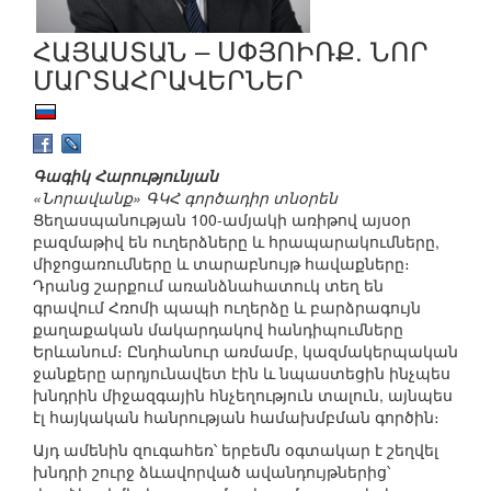
ՀԱՅԱՍՏԱՆ – ՍՓՅՈԻՌՔ. ՆՈՐ
ՄԱՐՏԱՀՐԱՎԵՐՆԵՐ
Գագիկ Հարությունյան
«Նորավանք» ԳԿՀ գործադիր տնօրեն
Ցեղասպանության 100-ամյակի առիթով այսօր
բազմաթիվ են ուղերձները և հրապարակումները,
միջոցառումները և տարաբնույթ հավաքները։
Դրանց շարքում առանձնահատուկ տեղ են
գրավում Հռոմի պապի ուղերձը և բարձրագույն
քաղաքական մակարդակով հանդիպումները
Երևանում։ Ընդհանուր առմամբ, կազմակերպական
ջանքերը արդյունավետ էին և նպաստեցին ինչպես
խնդրին միջազգային հնչեղություն տալուն, այնպես
էլ հայկական հանրության համախմբման գործին։
Այդ ամենին զուգահեռ՝ երբեմն օգտակար է շեղվել
խնդրի շուրջ ձևավորված ավանդույթներից՝