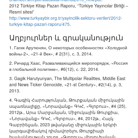
2012 Türkiye Kitap Pazarı Raporu, “Türkiye Yayıncılar Birliği –
Resmi sitesi”
http://www.turkyaybir.org.tr/yayincilik-sektoru-verileri/2012-
turkiye-kitap-pazari-raporu/475
.
Աղբյուրներ և գրականություն
1. Гагик Арутюнян, О некоторых особенностях «Холодной
войны-2», «21-й Век», # 2(31), с. 3, 2014.
2. Ричард Хаас, Разваливающийся миропорядок, «Россия
в глобальной политике», #6(12), с. 22, 2014.
3. Gagik Harutyunyan, The Multipolar Realities, Middle East
and News Ticker Genocide, «21-st Century», #2(14), p. 3,
2013.
4. Գագիկ Հարությունյան, Թուրքական միջուկային
սպառնալիքը, «Նորավանք» ԳԿՀ, «Գլոբուս», #4 (25),
2012թ., Արա Մարջանյան, Միջուկային Թուրքիա,
«Նորավանք» ԳԿՀ, «Գլոբուս», #4, 2012թ., Հայկ
Գաբրիելյան, 2023 թվականը միջուկային երկրի
կարգավիճակով դիմավորելու Թուրքիայի
հավակնության շուրջ, «Գլոբուս» վերլուծական