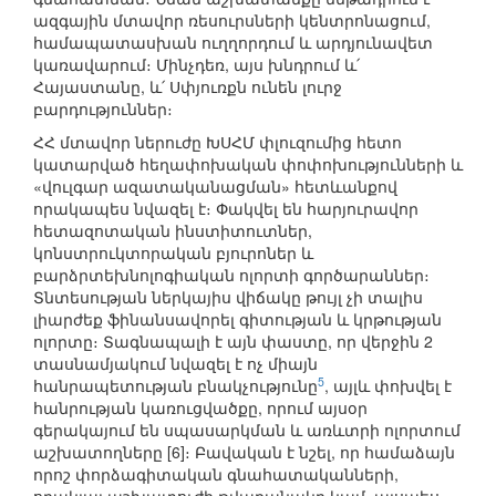
ազգային մտավոր ռեսուրսների կենտրոնացում,
համապատասխան ուղղորդում և արդյունավետ
կառավարում։ Մինչդեռ, այս խնդրում և՛
Հայաստանը, և՛ Սփյուռքն ունեն լուրջ
բարդություններ։
ՀՀ մտավոր ներուժը ԽՍՀՄ փլուզումից հետո
կատարված հեղափոխական փոփոխությունների և
«վուլգար ազատականացման» հետևանքով
որակապես նվազել է։ Փակվել են հարյուրավոր
հետազոտական ինստիտուտներ,
կոնստրուկտորական բյուրոներ և
բարձրտեխնոլոգիական ոլորտի գործարաններ։
Տնտեսության ներկայիս վիճակը թույլ չի տալիս
լիարժեք ֆինանսավորել գիտության և կրթության
ոլորտը։ Տագնապալի է այն փաստը, որ վերջին 2
տասնամյակում նվազել է ոչ միայն
5
հանրապետության բնակչությունը
, այլև փոխվել է
հանրության կառուցվածքը, որում այսօր
գերակայում են սպասարկման և առևտրի ոլորտում
աշխատողները [6]։ Բավական է նշել, որ համաձայն
որոշ փորձագիտական գնահատականների,