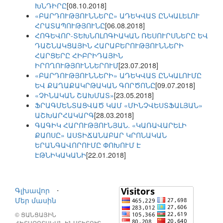
ԽՆԴԻՐԸ
[08.10.2018]
«ԲԱՐԴՈՒԹՅՈՒՆՆԵՐԸ» ԱԴԵԿՎԱՏ ԸՆԿԱԼԵԼՈՒ
ՀՐԱՏԱՊՈՒԹՅՈՒՆԸ
[06.08.2018]
ՀՈԳԵՎՈՐ-ՏԵԽՆՈԼՈԳԻԱԿԱՆ ՌԵՍՈՒՐՍՆԵՐԸ ԵՎ
ԴԱՇՆԱԿՑԱՅԻՆ ՀԱՐԱԲԵՐՈՒԹՅՈՒՆՆԵՐԻ
ՀԱՐՑԵՐԸ ՀԻԲՐԻԴԱՅԻՆ
ԻՐՈՂՈՒԹՅՈՒՆՆԵՐՈՒՄ
[23.07.2018]
«ԲԱՐԴՈՒԹՅՈՒՆՆԵՐԻ» ԱԴԵԿՎԱՏ ԸՆԿԱԼՈՒՄԸ
ԵՎ ՔԱՂԱՔԱԿՐԹԱԿԱՆ ԳՈՐԾՈՆԸ
[09.07.2018]
«ՉԻՆԱԿԱՆ ՇԱԽՄԱՏ»
[23.05.2018]
ՖՐԱԳՄԵՆՏԱՑՎԱԾ ԿԱՄ «ՄԻՆՉՎԵՍՏՖԱԼՅԱՆ»
ԱՇԽԱՐՀԱԿԱՐԳ
[28.03.2018]
ԳԱԳԻԿ ՀԱՐՈՒԹՅՈՒՆՅԱՆ. «ԿԱՌԱՎԱՐԵԼԻ
ՔԱՈՍԸ» ԱՍՏԻՃԱՆԱԲԱՐ ԿՐՈՆԱԿԱՆ
ԵՐԱՆԳԱՎՈՐՈՒՄԸ ՓՈԽՈՒՄ Է
ԷԹՆԻԿԱԿԱՆԻ
[22.01.2018]
Գլխավոր
⋅
Մեր մասին
© ՑԱՆՑԱՅԻՆ
ՀԵՏԱԶՈՏԱԿԱՆ ԻՆՍՏԻՏՈՒՏ