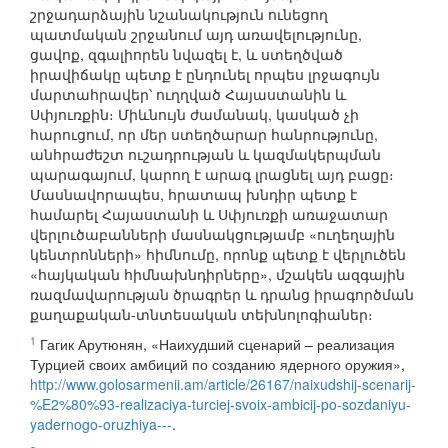
շրջադարձային նշանակություն ունեցող
պատմական շրջանում այդ առավելությունը,
ցավոք, զգալիորեն նվազել է, և ստեղծված
իրավիճակը պետք է ընդունել որպես լրջագույն
մարտահրավեր՝ ուղղված Հայաստանին և
Սփյուռքին։ Միևնույն ժամանակ, կասկած չի
հարուցում, որ մեր ստեղծարար հանրությունը,
անհրաժեշտ ուշադրության և կազմակերպման
պարագայում, կարող է արագ լրացնել այդ բացը։
Մասնավորապես, հրատապ խնդիր պետք է
համարել Հայաստանի և Սփյուռքի առաջատար
վերլուծաբանների մասնակցությամբ «ուղեղային
կենտրոնների» հիմնումը, որոնք պետք է վերլուծեն
«հայկական հիմնախնդիրները», մշակեն ազգային
ռազմավարության ծրագրեր և դրանց իրագործման
քաղաքական-տնտեսական տեխնոլոգիաներ։
1
Гагик Арутюнян, «Наихудший сценарий – реализация
Турцией своих амбиций по созданию ядерного оружия»,
http://www.golosarmenii.am/article/26167/naixudshij-scenarij-
%E2%80%93-realizaciya-turciej-svoix-ambicij-po-sozdaniyu-
yadernogo-oruzhiya---
.