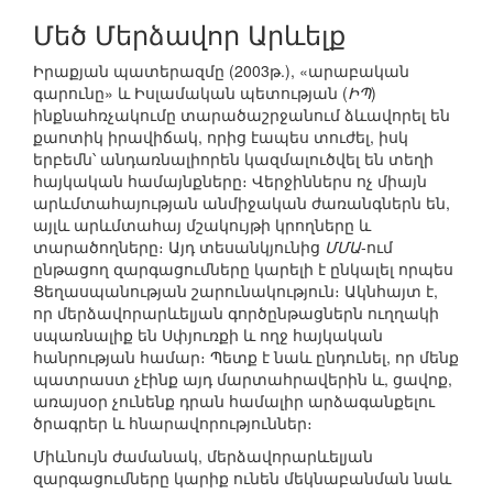
Մեծ Մերձավոր Արևելք
Իրաքյան պատերազմը (2003թ.), «արաբական
գարունը» և Իսլամական պետության (
ԻՊ
)
ինքնահռչակումը տարածաշրջանում ձևավորել են
քաոտիկ իրավիճակ, որից էապես տուժել, իսկ
երբեմն՝ անդառնալիորեն կազմալուծվել են տեղի
հայկական համայնքները։ Վերջիններս ոչ միայն
արևմտահայության անմիջական ժառանգներն են,
այլև արևմտահայ մշակույթի կրողները և
տարածողները։ Այդ տեսանկյունից
ՄՄԱ
-ում
ընթացող զարգացումները կարելի է ընկալել որպես
Ցեղասպանության շարունակություն։ Ակնհայտ է,
որ մերձավորարևելյան գործընթացներն ուղղակի
սպառնալիք են Սփյուռքի և ողջ հայկական
հանրության համար։ Պետք է նաև ընդունել, որ մենք
պատրաստ չէինք այդ մարտահրավերին և, ցավոք,
առայսօր չունենք դրան համալիր արձագանքելու
ծրագրեր և հնարավորություններ։
Միևնույն ժամանակ, մերձավորարևելյան
զարգացումները կարիք ունեն մեկնաբանման նաև