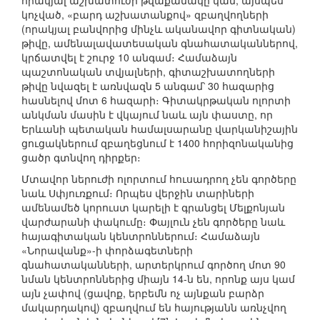
որակյալ աշխատուժի թվաքանակը կամ, այսպես
կոչված, «բարդ աշխատանքով» զբաղվողների
(որակյալ բանվորից մինչև ականավոր գիտնական)
թիվը, ամենալավատեսական գնահատականներով,
կրճատվել է շուրջ 10 անգամ։ Համաձայն
պաշտոնական տվյալների, գիտաշխատողների
թիվը նվազել է առնվազն 5 անգամ՝ 30 հազարից
հասնելով մոտ 6 հազարի։ Գիտակրթական ոլորտի
անկման մասին է վկայում նաև այն փաստը, որ
Երևանի պետական համալսարանը վարկանիշային
ցուցակներում զբաղեցնում է 1400 հորիզոնականից
ցածր գտնվող դիրքեր։
Մտավոր ներուժի ոլորտում հուսադրող չեն գործերը
նաև Սփյուռքում։ Որպես վերջին տարիների
ամենամեծ կորուստ կարելի է գրանցել Մելքոնյան
վարժարանի փակումը։ Փայլուն չեն գործերը նաև
հայագիտական կենտրոններում։ Համաձայն
«Նորավանք»-ի փորձագետների
գնահատականների, արտերկրում գործող մոտ 90
նման կենտրոններից միայն 14-ն են, որոնք այս կամ
այն չափով (ցավոք, երբեմն ոչ այնքան բարձր
մակարդակով) զբաղվում են հայությանն առնչվող