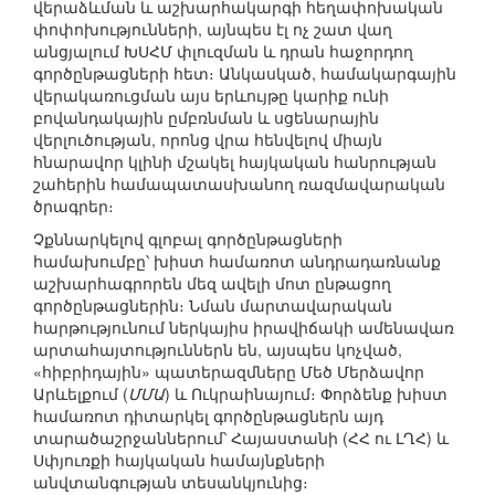
վերաձևման և աշխարհակարգի հեղափոխական
փոփոխությունների, այնպես էլ ոչ շատ վաղ
անցյալում ԽՍՀՄ փլուզման և դրան հաջորդող
գործընթացների հետ։ Անկասկած, համակարգային
վերակառուցման այս երևույթը կարիք ունի
բովանդակային ըմբռնման և սցենարային
վերլուծության, որոնց վրա հենվելով միայն
հնարավոր կլինի մշակել հայկական հանրության
շահերին համապատասխանող ռազմավարական
ծրագրեր։
Չքննարկելով գլոբալ գործընթացների
համախումբը՝ խիստ համառոտ անդրադառնանք
աշխարհագրորեն մեզ ավելի մոտ ընթացող
գործընթացներին։ Նման մարտավարական
հարթությունում ներկայիս իրավիճակի ամենավառ
արտահայտություններն են, այսպես կոչված,
«հիբրիդային» պատերազմները Մեծ Մերձավոր
Արևելքում (
ՄՄԱ
) և Ուկրաինայում։ Փորձենք խիստ
համառոտ դիտարկել գործընթացներն այդ
տարածաշրջաններում՝ Հայաստանի (ՀՀ ու ԼՂՀ) և
Սփյուռքի հայկական համայնքների
անվտանգության տեսանկյունից։