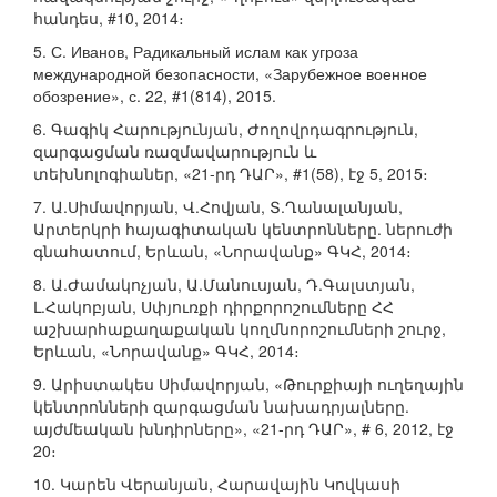
հանդես, #10, 2014։
5. С. Иванов, Радикальный ислам как угроза
международной безопасности, «Зарубежное военное
обозрение», с. 22, #1(814), 2015.
6. Գագիկ Հարությունյան, Ժողովրդագրություն,
զարգացման ռազմավարություն և
տեխնոլոգիաներ, «21-րդ ԴԱՐ», #1(58), էջ 5, 2015։
7. Ա.Սիմավորյան, Վ.Հովյան, Տ.Ղանալանյան,
Արտերկրի հայագիտական կենտրոնները. ներուժի
գնահատում, Երևան, «Նորավանք» ԳԿՀ, 2014։
8. Ա.Ժամակոչյան, Ա.Մանուսյան, Դ.Գալստյան,
Լ.Հակոբյան, Սփյուռքի դիրքորոշումները ՀՀ
աշխարհաքաղաքական կողմնորոշումների շուրջ,
Երևան, «Նորավանք» ԳԿՀ, 2014։
9. Արիստակես Սիմավորյան, «Թուրքիայի ուղեղային
կենտրոնների զարգացման նախադրյալները.
այժմեական խնդիրները», «21-րդ ԴԱՐ», # 6, 2012, էջ
20։
10. Կարեն Վերանյան, Հարավային Կովկասի