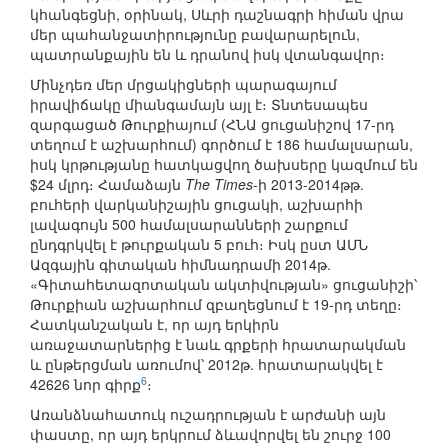
կհանգեցնի, օրինակ, Սևրի դաշնագրի հիման վրա
մեր պահանջատիրությունը բավարարելուն,
պատրանքային են և դրանով իսկ վտանգավոր։
Մինչդեռ մեր մրցակիցների պարագայում
իրավիճակը միանգամայն այլ է։ Տնտեսապես
զարգացած Թուրքիայում (ՀՆԱ ցուցանիշով 17-րդ
տեղում է աշխարհում) գործում է 186 համալսարան,
իսկ կրթությանը հատկացվող ծախսերը կազմում են
$24 մլրդ։ Համաձայն
The Times
-ի 2013-2014թթ.
բուհերի վարկանիշային ցուցակի, աշխարհի
լավագույն 500 համալսարանների շարքում
ընդգրկվել է թուրքական 5 բուհ։ Իսկ ըստ ԱՄՆ
Ազգային գիտական հիմնադրամի 2014թ.
«Գիտահետազոտական ակտիվության» ցուցանիշի՝
Թուրքիան աշխարհում զբաղեցնում է 19-րդ տեղը։
Հատկանշական է, որ այդ երկիրն
առաջատարներից է նաև գրքերի հրատարակման
և ընթերցման առումով՝ 2012թ. հրատարակվել է
6
42626 նոր գիրք
։
Առանձնահատուկ ուշադրության է արժանի այն
փաստը, որ այդ երկրում ձևավորվել են շուրջ 100