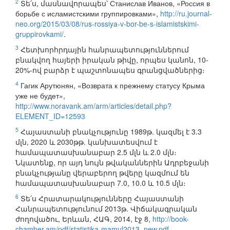
2
Տե՛ս, մասնավորապես՝ Станислав Иванов, «Россия в
борьбе с исламистскими группировками»,
http://ru.journal-
neo.org/2015/03/08/rus-rossiya-v-bor-be-s-islamistskimi-
gruppirovkami/
.
3
Հետխորհրդային հանրապետություններում
բնակվող հայերի իրական թիվը, որպես կանոն, 10-
20%-ով բարձր է պաշտոնապես գրանցվածներից։
4
Гагик Арутюнян, «Возврата к прежнему статусу Крыма
уже не будет»,
http://www.noravank.am/arm/articles/detail.php?
ELEMENT_ID=12593
5
Հայաստանի բնակչությունը 1989թ. կազմել է 3.3
մլն, 2020 և 2030թթ. կանխատեսվում է
համապատասխանաբար 2.5 մլն և 2.0 մլն։
Նկատենք, որ այդ նույն թվականներին Ադրբեջանի
բնակչությանը վերաբերող թվերը կազմում են
համապատասխանաբար 7.0, 10.0 և 10.5 մլն։
6
Տե՛ս Հրատարակությունները Հայաստանի
Հանրապետությունում 2013թ. Վիճակագրական
ժողովածու, Երևան, ՀԱԳ, 2014, էջ 8,
http://book-
chamber.am/pdf/statistika-mamul2013_new.pdf
.