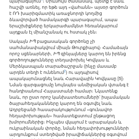
պարագայում
։ Միևնույն ժամանակ, պետք է նաև
հաշվի առնել, որ եթե այդ «վահանն» այսօր գործուն
է ՌԴ խարիզմատիկ առաջնորդի կողմից
ձևավորված համակարգի պարագայում, ապա
երաշխիքները երկարաժամկետ հեռանկարում
այդքան էլ միանշանակ ու հստակ չեն։
Սակայն
ԻՊ
բացասական գործոնը չի
սահմանափակվում միայն Թուրքիայով։ Համաձայն
որոշ սցենարների,
ԻՊ
զինյալները կարող են իրենց
գործողությունները տեղափոխել Կովկաս և
Մերձկասպյան տարածաշրջան (ինչը մասամբ
2
արդեն տեղի է ունենում
) ու այդպիսով
ապակայունացնել նաև Հարավային Կովկասը [5]։
Նման զարգացումը նույնպես անմիջական վտանգ է
հանդիսանում Հայաստանի համար։ Նկատենք
նաև, որ ըստ որոշ կանխատեսումների՝ իսլամական
ծայրահեղականները կարող են օգտվել նաև
Ադրբեջանի հասարակությունում «գունավոր
հեղափոխության» համատեքստում ընթացող
խմորումներից։ Ինչպես վկայում է արաբական և
ուկրաինական փորձը, նման հեղափոխությունների
արդյունքում ստեղծված իրավիճակներից օգտվում