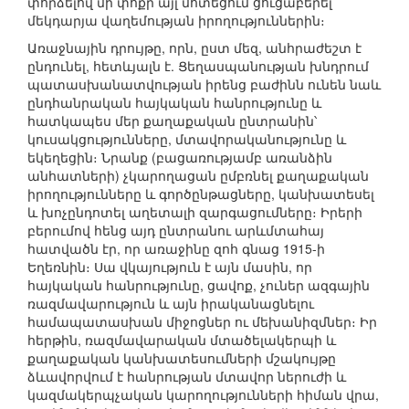
փորձելով մի փոքր այլ մոտեցում ցուցաբերել
մեկդարյա վաղեմության իրողություններին։
Առաջնային դրույթը, որն, ըստ մեզ, անհրաժեշտ է
ընդունել, հետևյալն է. Ցեղասպանության խնդրում
պատասխանատվության իրենց բաժինն ունեն նաև
ընդհանրական հայկական հանրությունը և
հատկապես մեր քաղաքական ընտրանին՝
կուսակցությունները, մտավորականությունը և
եկեղեցին։ Նրանք (բացառությամբ առանձին
անհատների) չկարողացան ըմբռնել քաղաքական
իրողությունները և գործընթացները, կանխատեսել
և խոչընդոտել աղետալի զարգացումները։ Իրերի
բերումով հենց այդ ընտրանու արևմտահայ
հատվածն էր, որ առաջինը զոհ գնաց 1915-ի
Եղեռնին։ Սա վկայություն է այն մասին, որ
հայկական հանրությունը, ցավոք, չուներ ազգային
ռազմավարություն և այն իրականացնելու
համապատասխան միջոցներ ու մեխանիզմներ։ Իր
հերթին, ռազմավարական մտածելակերպի և
քաղաքական կանխատեսումների մշակույթը
ձևավորվում է հանրության մտավոր ներուժի և
կազմակերպչական կարողությունների հիման վրա,