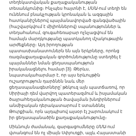
տեղեկատվական քաղաքականության
տեսանկյունից։ Ինչպես հայտնի է,
ՄՄԱ
-ում տեղի են
ունենում բնակչության կրոնական և ազգային
հատկանիշներով պայմանավորված զանգվածային
(հաշվարկվում է միլիոններով) սպանություններ և
տեղահանում, զուգահեռաբար ոչնչացվում են
համայն մարդկությանը պատկանող մշակութային
արժեքները։ Այդ իրողության
պատասխանատուներն են այն երկրները, որոնց
ռազմաքաղաքական գործունեությունը ստեղծել է
պայմաններ նման ցեղասպանություն
իրականացնելու համար [3]։ Թերևս,
նպատակահարմար է, որ այս երևույթին
ուշադրություն դարձնեն նաև մեր
ցեղասպանագետները՝ թեկուզ այն պատճառով, որ
Սիրիայի դեմ վարվող պատերազմում և իսլամական
ծայրահեղականության ծավալման խնդիրներում
անմիջական դերակատարում է ստանձնել
Թուրքիան, որն այդպիսով այսօր էլ շարունակում է
իր ցեղասպանածին քաղաքականությունը։
Միևնույն ժամանակ, զարգացումները
ՄՄԱ
-ում
վտանգում են ոչ միայն Սփյուռքի, այլև Հայաստանի