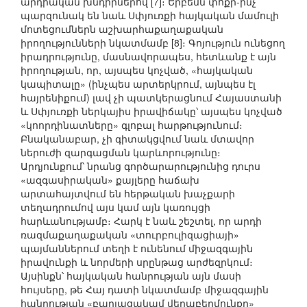
արդիական խնդիրներով [7]։ Երբեմն փոքր-ինչ
պարզունակ են նաև Սփյուռքի հայկական մամուլի
մոտեցումներն աշխարհաքաղաքական
իրողությունների նկատմամբ [8]։ Գոյություն ունեցող
իրադրությունը, մասնավորապես, հետևանք է այն
իրողության, որ, այսպես կոչված, «հայկական
կապիտալը» (ինչպես արտերկրում, այնպես էլ
հայրենիքում) լավ չի պատկերացնում Հայաստանի
և Սփյուռքի ներկայիս իրավիճակը՝ այսպես կոչված
«կոորդինատները» գլոբալ հարթությունում։
Բնականաբար, չի գիտակցվում նաև մտավոր
ներուժի զարգացման կարևորությունը։
Արդյունքում՝ նրանց գործարարությունից դուրս
«ազգասիրական» քայլերը հաճախ
արտահայտվում են հերթական խաչքարի
տեղադրումով այս կամ այն կառույցի
հարևանությամբ։ Հարկ է նաև շեշտել, որ արդի
ռազմաքաղաքական «տուրբուլիզացիայի»
պայմաններում տեղի է ունենում միջազգային
իրավունքի և նորմերի սրընթաց արժեզրկում։
Այսինքն՝ հայկական հանրության այն մասի
հույսերը, թե Հայ դատի նկատմամբ միջազգային
հանրության «բարյացակամ վերաբերմունքը»