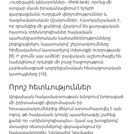
«ուղեղային կենտրոններ»
(think-tank
), որոնց մի
ստվար մասն իրականացնում է երկրի
զարգացմանն ուղղված վերլուծություններ և
ռազմավարական մշակումներ։ Հատկանշական է,
որ դրանցից մի քանիսը մշակում են քաղաքական
հատուկ տեխնոլոգիաներ հայկական
պահանջատիրական նախաձեռնությունները
չեզոքացնելու նպատակով՝ շեշտադրումները
հիմնականում կատարելով Սփյուռքի ուղղությամբ
[9]։ Ի լրումն այս ամենի՝ բավական աշխուժացել են
նախկինում որևիցե մի լուրջ հաջողություն
չարձանագրած ադրբեջանական հետազոտական
կառույցները [10]։
Որոշ հետևություններ
Արցախյան հակամարտության խնդրում խորացած
մի բրիտանացի վերլուծաբան իր
հրապարակումներից մեկում արտահայտվել է այն
ոգով, թե հայկական կողմը պատերազմը շահեց,
քանի որ «տեխնոլոգիապես» (կամ այլ խոսքերով՝
մտավոր ռեսուրսներով) գերազանցում էր
հակառակորդին։ Ներկայիս՝ նույնպես