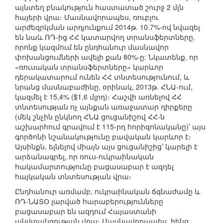
այնտեղ բնակություն հաստատած շուրջ 2 մլն
հայերի վրա։ Մասնավորապես, ռուբլու
արժեզրկման արդյունքում 2014թ. 10.7%-ով նվազել
են նաև ՌԴ-ից ՀՀ կատարվող տրանսֆերտները,
որոնք կազմում են ընդհանուր մասնավոր
փոխանցումների ավելի քան 80%-ը: Նկատենք, որ
«ռուսական տրանսֆերտները» կարևոր
դերակատարում ունեն ՀՀ տնտեսությունում, և
նրանց մասնաբաժինը, օրինակ, 2013թ. ՀՆԱ-ում,
կազմել է 15,4% ($1,6 մլրդ)։ Հաշվի առնելով ՀՀ
տնտեսության ոչ այնքան առաջատար դիրքերը
(մեկ շնչին ընկնող ՀՆԱ ցուցանիշով ՀՀ-ն
աշխարհում գրավում է 115-րդ հորիզոնականը)՝ այս
գործոնի նշանակությունը բավական կարևոր է։
Այսինքն, ելնելով միայն այս ցուցանիշից՝ կարելի է
արձանագրել, որ ռուս-ուկրաինական
հակամարտությունը բացասաբար է ազդել
հայկական տնտեսության վրա։
Ընդհանուր առմամբ, ուկրաինական ճգնաժամը և
ՌԴ-ՆԱՏՕ լարված հարաբերությունները
բացասաբար են ազդում Հայաստանի
անվտանգության վրա։ Մասնավորապես, հենց