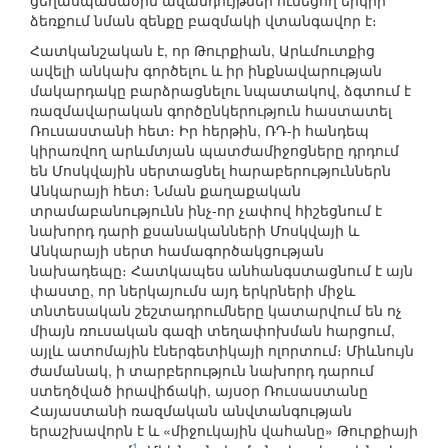
ցեղասպանածին ավանդույթներ ունեցող երկրի
ձեռքում նման զենքը բազմակի վտանգավոր է։
Հատկանշական է, որ Թուրքիան, Արևմուտքից
ավելի անկախ գործելու և իր ինքնավարության
մակարդակը բարձրացնելու նպատակով, ձգտում է
ռազմավարական գործընկերություն հաստատել
Ռուսաստանի հետ։ Իր հերթին, ՌԴ-ի հանդեպ
կիրառվող արևմտյան պատժամիջոցները դրդում
են Մոսկվային սերտացնել հարաբերություններն
Անկարայի հետ։ Նման քաղաքական
տրամաբանությունն ինչ-որ չափով հիշեցնում է
նախորդ դարի քսանականների Մոսկվայի և
Անկարայի սերտ համագործակցության
նախադեպը։ Հատկապես անհանգստացնում է այն
փաստը, որ ներկայումս այդ երկրների միջև
տնտեսական շեշտադրումները կատարվում են ոչ
միայն ռուսական գազի տեղափոխման հարցում,
այլև ատոմային էներգետիկայի ոլորտում։ Միևնույն
ժամանակ, ի տարբերություն նախորդ դարում
ստեղծված իրավիճակի, այսօր Ռուսաստանը
Հայաստանի ռազմական անվտանգության
երաշխավորն է և «միջուկային վահանը» Թուրքիայի
1