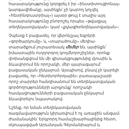
հասարակությունը կորցրել է իր «ինստիտուցիոնալ»
կարգավիճակը, այսինքն՝ չի կարող կոչվել
«հետինդուստրիալ») այսօր թույլ է տալիս այդ
հասարակությունը բնորոշել որպես «թվացյալ
տեղեկատվական» կամ «
քվազի
տեղեկատվական»։
Չպետք է բացառել, որ վերոնշյալ եզրերի
«գործարկումը» և «տարածումը» մեդիա-
տարածքում յուրատեսակ
մեմեր
են, այսինքն՝
իմաստային ուղղորդող կողմնորոշիչներ, որոնք
փոխանցվում են մի գիտակցությունից մյուսին և
ձևավորում են որոշակի, մեր պարագայում՝
բացասական ընկալում։ Այսպիսով, բնավ չի կարելի
բացառել, որ «հետխորհրդային» բառապաշարի
որոշ տարրեր հանդիսանում են տեղեկատվական
գործողությունների արդյունք՝ որոշակի
հասկացությունների բացասական ընկալում
ձևավորելու նպատակով։
Նշենք, որ նման տեղեկատվական
ռազմավարություն կիրառվում է ոչ առաջին անգամ։
Ժամանակին՝ Երկրորդ համաշխարհայինից հետո,
օկուպացված Արևմտյան Գերմանիայում և