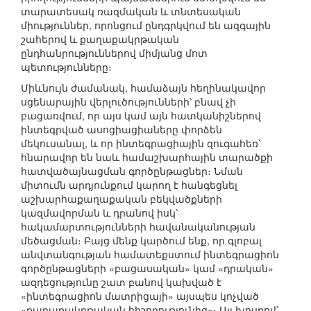
տարատեսակ ռազմական և տնտեսական
միություններ, որոնցում ընդգրկվում են ազգային
շահերով և քաղաքակրթական
ընդհանրություններով միմյանց մոտ
պետությունները։
Միևնույն ժամանակ, համաձայն հեղինակավոր
սցենարային վերլուծությունների՝ բնավ չի
բացառվում, որ այս կամ այն հատկանիշներով
ինտեգրված ասոցիացիաները փորձեն
մեկուսանալ, և որ ինտեգրացիային զուգահեռ՝
հնարավոր են նաև համաշխարհային տարածքի
հատվածայնացման գործընթացներ։ Նման
միտումն արդյունքում կարող է հանգեցնել
աշխարհաքաղաքական բեկվածքների
կազմավորման և դրանով իսկ՝
հակամարտությունների հավանականության
մեծացման։ Բայց մենք կարծում ենք, որ գլոբալ
անվտանգության համատեքստում ինտեգրացիոն
գործընթացների «բացասական» կամ «դրական»
ազդեցությունը շատ բանով կախված է
«ինտեգրացիոն մատրիցայի» այսպես կոչված
«քաղաքակրթական հիշողությունից»։ Այլ խոսքով՝