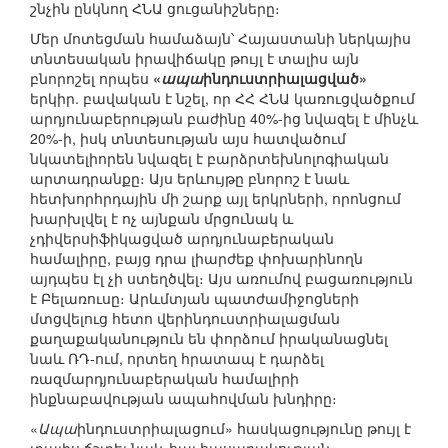
շնչին ընկնող ՀՆԱ ցուցանիշները։
Մեր մոտեցման համաձայն՝ Հայաստանի ներկայիս
տնտեսական իրավիճակը թույլ է տալիս այն
բնորոշել որպես
«
ապա
ինդուստրիալացված»
երկիր. բավական է նշել, որ ՀՀ ՀՆԱ կառուցվածքում
արդյունաբերության բաժինը 40%-ից նվազել է մինչև
20%-ի, իսկ տնտեսության այս հատվածում
նկատելիորեն նվազել է բարձրտեխնոլոգիական
արտադրանքը։ Այս երևույթը բնորոշ է նաև
հետխորհրդային մի շարք այլ երկրների, որոնցում
խարխլվել է ոչ այնքան մրցունակ և
չդիվերսիֆիկացված արդյունաբերական
համալիրը, բայց դրա լիարժեք փոխարինողն
այդպես էլ չի ստեղծվել։ Այս առումով բացառություն
է Բելառուսը։ Արևմտյան պատժամիջոցների
մտցվելուց հետո վերինդուստրիալացման
քաղաքականություն են փորձում իրականացնել
նաև ՌԴ-ում, որտեղ հրատապ է դարձել
ռազմարդյունաբերական համալիրի
ինքնաբավության ապահովման խնդիրը։
«
Ապա
ինդուստրիալացում» հասկացությունը թույլ է