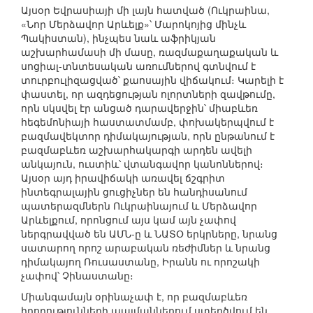
Այսօր Եվրասիայի մի լայն հատված (Ուկրաինա,
«Նոր Մերձավոր Արևելք»՝ Մարոկոյից մինչև
Պակիստան), ինչպես նաև աֆրիկյան
աշխարհամասի մի մասը, ռազմաքաղաքական և
սոցիալ-տնտեսական առումներով գտնվում է
տուրբուլիզացված՝ քաոսային վիճակում։ Կարելի է
փաստել, որ ազդեցության ոլորտների զավթումը,
որն սկսվել էր անցած դարավերջին՝ միաբևեռ
հեգեմոնիայի հաստատմամբ, փոխակերպվում է
բազմավեկտոր դիմակայության, որն ընթանում է
բազմաբևեռ աշխարհակարգի արդեն ավելի
անկայուն, ուստիև՝ վտանգավոր կանոններով։
Այսօր այդ իրավիճակի առավել ճշգրիտ
ինտեգրալային ցուցիչներ են հանդիսանում
պատերազմներն Ուկրաինայում և Մերձավոր
Արևելքում, որոնցում այս կամ այն չափով
ներգրավված են ԱՄՆ-ը և ՆԱՏՕ երկրները, նրանց
սատարող որոշ արաբական ռեժիմներ և նրանց
դիմակայող Ռուսաստանը, Իրանն ու որոշակի
չափով՝ Չինաստանը։
Միանգամայն օրինաչափ է, որ բազմաբևեռ
իրողությունների պայմաններում ստեղծվում են