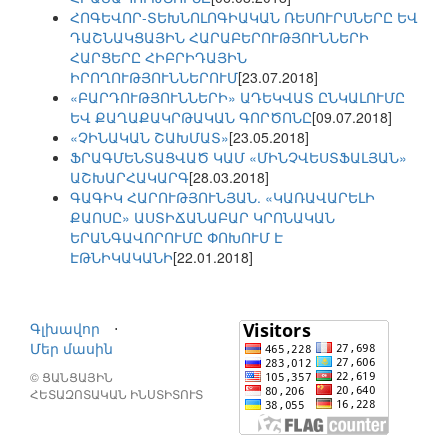
ՀՈԳԵՎՈՐ-ՏԵԽՆՈԼՈԳԻԱԿԱՆ ՌԵՍՈՒՐՍՆԵՐԸ ԵՎ
ԴԱՇՆԱԿՑԱՅԻՆ ՀԱՐԱԲԵՐՈՒԹՅՈՒՆՆԵՐԻ
ՀԱՐՑԵՐԸ ՀԻԲՐԻԴԱՅԻՆ
ԻՐՈՂՈՒԹՅՈՒՆՆԵՐՈՒՄ
[23.07.2018]
«ԲԱՐԴՈՒԹՅՈՒՆՆԵՐԻ» ԱԴԵԿՎԱՏ ԸՆԿԱԼՈՒՄԸ
ԵՎ ՔԱՂԱՔԱԿՐԹԱԿԱՆ ԳՈՐԾՈՆԸ
[09.07.2018]
«ՉԻՆԱԿԱՆ ՇԱԽՄԱՏ»
[23.05.2018]
ՖՐԱԳՄԵՆՏԱՑՎԱԾ ԿԱՄ «ՄԻՆՉՎԵՍՏՖԱԼՅԱՆ»
ԱՇԽԱՐՀԱԿԱՐԳ
[28.03.2018]
ԳԱԳԻԿ ՀԱՐՈՒԹՅՈՒՆՅԱՆ. «ԿԱՌԱՎԱՐԵԼԻ
ՔԱՈՍԸ» ԱՍՏԻՃԱՆԱԲԱՐ ԿՐՈՆԱԿԱՆ
ԵՐԱՆԳԱՎՈՐՈՒՄԸ ՓՈԽՈՒՄ Է
ԷԹՆԻԿԱԿԱՆԻ
[22.01.2018]
Գլխավոր
⋅
Մեր մասին
© ՑԱՆՑԱՅԻՆ
ՀԵՏԱԶՈՏԱԿԱՆ ԻՆՍՏԻՏՈՒՏ