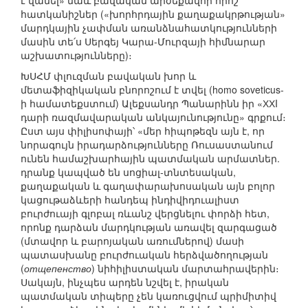
է վանել» նաև բավական արժեքավոր որոշ
հատկանիշներ («խորհրդային քաղաքակրթության»
մարդկային չափման առանձնահատկությունների
մասին տե՛ս Սերգեյ Կարա-Մուրզայի հիմնարար
աշխատությունները)։
ԽՍՀՄ փլուզման բավական խոր և
մետաֆիզիկական բնորոշում է տվել (homo soveticus-
ի համատեքստում) Ալեքսանդր Պանարինն իր «ХХI
դարի ռազմավարական անկայունությունը» գրքում։
Ըստ այս փիլիսոփայի՝ «մեր հիպոթեզն այն է, որ
նորագույն իրադարձությունները Ռուսաստանում
ունեն համաշխարհային պատմական արմատներ.
դրանք կապված են սոցիալ-տնտեսական,
քաղաքական և գաղափարախոսական այն բոլոր
կացութաձևերի հանդեպ ինդիվիդուալիստ
բուրժուայի գլոբալ ռևանշ վերցնելու փորձի հետ,
որոնք դարձան մարդկության առավել զարգացած
(մտավոր և բարոյական առումներով) մասի
պատասխանը բուրժուական հերձվածողության
(
отщепенство
) նիհիլիստական մարտահրավերին։
Սակայն, ինչպես արդեն նշվել է, իրական
պատմական տիպերը չեն կառուցվում պրիմիտիվ