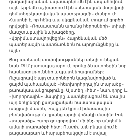
գաղափարական սպասարկումն էին ապահովում,
այլև երբեմն աշխատում էին «սեփական ժողովրդի
դեմ տեղեկատվական պատերազմի» ժանրում։
Հայտնի է, որ հենց այս սկզբնական փուլում գործի
դրվեցին «Ռուսաստանն առանց հերոսների» տիպի
մասշտաբային նախագծերը,
«վերիմաստավորվեցին» Հայրենական մեծ
պատերազմի պատճառներն ու արդյունքները և
այլն։
Յուրատեսակ փոփոխություններ տեղի ունեցան
նաև ԶԼՄ բառապաշարում, որոնք ձևավորեցին նոր
հասկացություններ և պատկերացումներ։
Ուշագրավ է այդ տարիներին կազմավորված և
ցայժմ պահպանված «հետխորհրդային տարածք»
բառակապակցությունը։ Այստեղ «հետ» նախդիրը և
«խորհրդային» մակդիրը պատկերացում են տալիս
այդ երկրների քաղաքական-հասարակական
անցյալի մասին, բայց չեն կրում իմաստային
բեռնվածություն դրանց արդի վիճակի մասին։ Իսկ
«տարածք» բառը զուգորդվում մի ինչ-որ անդեմ և
ամայի տարածքի հետ։ Ուստի, այն ընկալվում է
բացասաբար և հարաբերակցվում է տվյալ