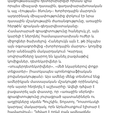
կացութաձևային դետերմինիզմի հիման վրա՝
որպես միաչափ դասային, գաղափարախոսական
և այլ «էության» ծնունդ»։ Խորհրդային մարդուն
այդօրինակ միաչափությունից փրկում էր նրա
դասային մշակութային ժառանգությունը, առաջին
հերթին՝ գրական-գեղարվեստականը։
Համատարած գրագիտությունը հանելուկ չէ, այն
կարելի է ներդնել՝ համապատասխան ուժեր և
միջոցներ ծախսելով։ Հանելուկն այն է, թե ինչպես
այն օգտագործվեց «խորհրդային մարդու» կողմից
խոր անձնային մակարդակում։ Կարդալ
սովորածները կարող են կլանել բազմաթիվ
կոմիքսներ, դետեկտիվներ և
«սուպերդետեկտիվներ», «մեծ նկարներով փոքր
տեքստեր» (հատկապես պոռնոգրաֆիական
բովանդակության)։ Այս ամենը մենք տեսնում ենք
ամերիկյան մասսայական մշակույթի օրինակով,
որն այսօր հեղեղել է աշխարհը։ Ավելի դժվար է
բացատրել այն փաստը, որ «առաջին սերնդի»
գրագիտությունը յուրացրած պատանիներն ու
աղջիկները սկսեն Պուշկին, Տոլստոյ, Դոստոևսկի
կարդալ՝ մակարդակ, որն Արևմուտքում էլիտար է
համարվում»։ Դժվար է որևէ բան ավելացնել