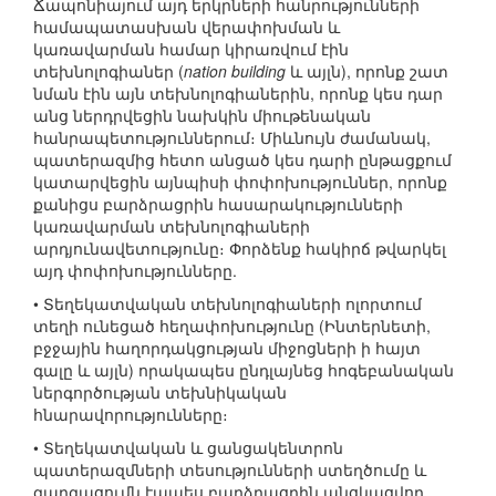
Ճապոնիայում այդ երկրների հանրությունների
համապատասխան վերափոխման և
կառավարման համար կիրառվում էին
տեխնոլոգիաներ (
nation building
և այլն), որոնք շատ
նման էին այն տեխնոլոգիաներին, որոնք կես դար
անց ներդրվեցին նախկին միութենական
հանրապետություններում։ Միևնույն ժամանակ,
պատերազմից հետո անցած կես դարի ընթացքում
կատարվեցին այնպիսի փոփոխություններ, որոնք
քանիցս բարձրացրին հասարակությունների
կառավարման տեխնոլոգիաների
արդյունավետությունը։ Փորձենք հակիրճ թվարկել
այդ փոփոխությունները.
• Տեղեկատվական տեխնոլոգիաների ոլորտում
տեղի ունեցած հեղափոխությունը (Ինտերնետի,
բջջային հաղորդակցության միջոցների ի հայտ
գալը և այլն) որակապես ընդլայնեց հոգեբանական
ներգործության տեխնիկական
հնարավորությունները։
• Տեղեկատվական և ցանցակենտրոն
պատերազմների տեսությունների ստեղծումը և
զարգացումն էապես բարձրացրին անցկացվող