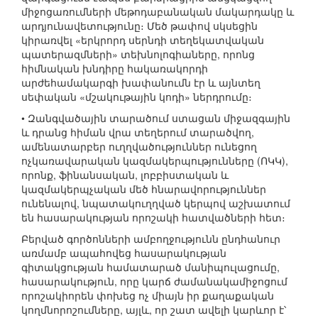
միջոցառումների մեթոդաբանական մակարդակը և
արդյունավետությունը։ Մեծ թափով սկսեցին
կիրառվել «երկրորդ սերնդի տեղեկատվական
պատերազմների» տեխնոլոգիաները, որոնց
հիմնական խնդիրը հակառակորդի
արժեհամակարգի խափանումն էր և այնտեղ
սեփական «մշակութային կոդի» ներդրումը։
• Զանգվածային տարածում ստացան միջազգային
և դրանց հիման վրա տեղերում տարածվող,
ամենատարբեր ուղղվածություններ ունեցող
ոչկառավարական կազմակերպությունները (ՈԿԿ),
որոնք, ֆինանսական, լոբբիստական և
կազմակերպչական մեծ հնարավորություններ
ունենալով, նպատակուղղված կերպով աշխատում
են հասարակության որոշակի հատվածների հետ։
Բերված գործոնների ամբողջությունն ընդհանուր
առմամբ ապահովեց հասարակության
գիտակցության համատարած մանիպուլացումը,
հասարակություն, որը կարճ ժամանակամիջոցում
որոշակիորեն փոխեց ոչ միայն իր քաղաքական
կողմնորոշումները, այլև, որ շատ ավելի կարևոր է՝