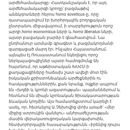
արժեհամակարգը։ Հատկանշական է, որ այդ
արժեհամակարգի կրողը՝ բազմաթիվ
անեկդոտների հերոս homo soveticus-ը, որը
դատապարվում էր խորհրդային բողոքական
ընտրանու միջավայրում, ի տարբերություն որոշ
արդի
homo economicus
-ների և
homo liberalus
-ների,
այսօր բավական բարձր է գնահատվում։ Նա
ընդհանուր առմամբ գրագետ և բազմակողմանի
զարգացած մարդ էր։ Ինչպես Հայաստանում,
այնպես էլ Ռուսաստանում եկեղեցու որոշ
ներկայացուցիչներ այսօր համոզմունք են
հայտնում, որ աթեիստական ԽՍՀՄ-ի
քաղաքացիները հաճախ շատ ավելի մոտ էին
իսկական քրիստոնեական արժեքներին ու
հասկացություններին, քան նրանք, ովքեր ապրում
են «խղճի և կրոնի ազատության» պայմաններում և
հետևում են միայն կրոնական ծիսակատարության
ձևական կողմին։ Այս համատեքստում կարելի է
ասել, որ, հետևելով Ա.Չեխովից փոխ առած՝ «մեր
միջից ստրուկին վանելու» անհրաժեշտության
մասին վերակառուցողական կարգախոսին,
հետխորհրդային հասարակությունն «իրենից դուրս