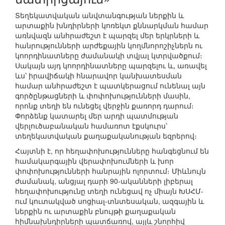
Տեղեկատվական անվտանգության ներքին և
արտաքին խնդիրների կոռեկտ քննարկման համար
առնվազն անհրաժեշտ է պարզել մեր երկրների և
հանրությունների արժեքային կողմնորոշիչներն ու
կոորդինատները ժամանակի տվյալ կտրվածքում։
Սակայն այդ կոորդինատները պարզելու և, առավել
ևս՝ իրավիճակի հնարավոր կանխատեսման
համար անհրաժեշտ է պատկերացում ունենալ այն
գործընթացների և փոփոխությունների մասին,
որոնք տեղի են ունեցել վերջին քառորդ դարում։
Փորձենք կատարել մեր արդի պատմության
վերլուծաբանական համառոտ էքսկուրս՝
տեղեկատվական քաղաքականության եզրերով։
Հայտնի է, որ հեղափոխությունները հանգեցնում են
համակարգային վերափոխումների և խոր
փոփոխությունների հանրային ոլորտում։ Միևնույն
ժամանակ, անցյալ դարի 90-ականների լիբերալ
հեղափոխությունը տեղի ունեցավ ոչ միայն ԽՍՀՄ-
ում կուտակված սոցիալ-տնտեսական, ազգային և
ներքին ու արտաքին բնույթի քաղաքական
հիմնախնդիրների պատճառով, այլև շնորհիվ