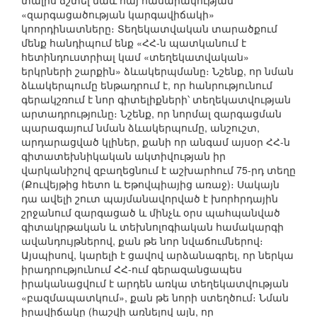
տալիս ճշտել նաև հայ հասարակության
«զարգացածության կարգավիճակի»
կոորդինատները։ Տեղեկատվական տարածքում
մենք հանդիպում ենք «ՀՀ-ն պատկանում է
հետինդուստրիալ կամ «տեղեկատվական»
երկրների շարքին» ձևակերպմանը։ Նշենք, որ նման
ձևակերպումը ենթադրում է, որ հանրությունում
գերակշռում է նոր գիտելիքների՝ տեղեկատվության
արտադրությունը։ Նշենք, որ նորմալ զարգացման
պարագայում նման ձևակերպումը, անշուշտ,
արդարացված կլիներ, քանի որ անգամ այսօր ՀՀ-ն
գիտատեխնիկական ակտիվության իր
վարկանիշով զբաղեցնում է աշխարհում 75-րդ տեղը
(Քուվեյթից հետո և Եթովպիայից առաջ)։ Սակայն
դա ավելի շուտ պայմանավորված է խորհրդային
շրջանում զարգացած և մինչև օրս պահպանված
գիտակրթական և տեխնոլոգիական համակարգի
ավանդույթներով, քան թե նոր նվաճումներով։
Այսպիսով, կարելի է ցավով արձանագրել, որ ներկա
իրադրությունում ՀՀ-ում գերազանցապես
իրականացվում է արդեն առկա տեղեկատվության
«բազմապատկում», քան թե նորի ստեղծում։ Նման
իրավիճակը (հաշվի առնելով այն, որ