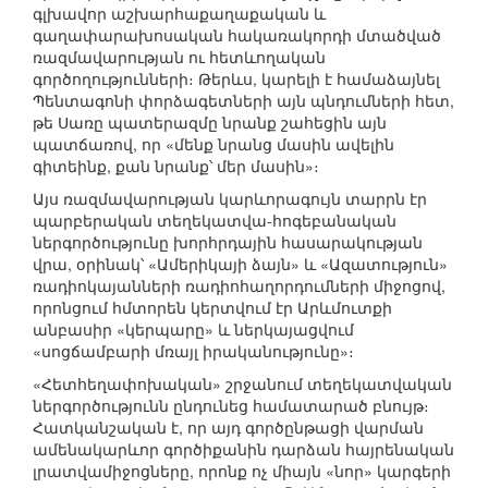
գլխավոր աշխարհաքաղաքական և
գաղափարախոսական հակառակորդի մտածված
ռազմավարության ու հետևողական
գործողությունների։ Թերևս, կարելի է համաձայնել
Պենտագոնի փորձագետների այն պնդումների հետ,
թե Սառը պատերազմը նրանք շահեցին այն
պատճառով, որ «մենք նրանց մասին ավելին
գիտեինք, քան նրանք՝ մեր մասին»։
Այս ռազմավարության կարևորագույն տարրն էր
պարբերական տեղեկատվա-հոգեբանական
ներգործությունը խորհրդային հասարակության
վրա, օրինակ՝ «Ամերիկայի ձայն» և «Ազատություն»
ռադիոկայանների ռադիոհաղորդումների միջոցով,
որոնցում հմտորեն կերտվում էր Արևմուտքի
անբասիր «կերպարը» և ներկայացվում
«սոցճամբարի մռայլ իրականությունը»։
«Հետհեղափոխական» շրջանում տեղեկատվական
ներգործությունն ընդունեց համատարած բնույթ։
Հատկանշական է, որ այդ գործընթացի վարման
ամենակարևոր գործիքանին դարձան հայրենական
լրատվամիջոցները, որոնք ոչ միայն «նոր» կարգերի