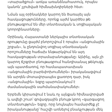
«տարածքում» առկա առանձնահատուկ, որպես
կանոն՝ չլուծված հիմնախնդիրների հետ։
Նման այլ օրինակներ կարող են ծառայել այն
հասկացությունները, որոնք այժմ կարծես թե
բնութագրում են մեր տնտեսական և սոցիալական
կոորդինատները։
Օրինակ, Հայաստանի ներկայիս տնտեսական
դրությունը ցայժմ բնորոշվում է որպես «անցումային
շրջան», և ընդունվող սոցիալ-տնտեսական
որոշումները հաճախ ենթարկվում են այդ
հասկացության տրամաբանությանը։ Այնինչ, այն չի
կարող ճշգրիտ բնութագրում հանդիսանալ թեկուզև
այն պատճառով, որ համապատասխան
«անցումային բարեփոխումներն» իրականացվում
են արդեն մոտավորապես քառորդ դար, իսկ
«անցումային» եզրը պարունակում է
ժամանակային սահմանափակումներ։
Երբեմն կիրառվում է նաև ոչ այնքան հիմնավորված
և ավելի շուտ՝ գովազդային բնույթ կրող «զարգացող
տնտեսություն» եզրը, որը նույնպես համարժեք չէ
իրականությանը՝ հաշվի առնելով բնակչության մեկ