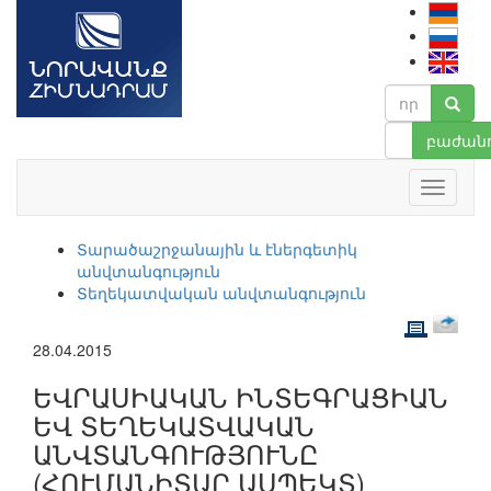
բաժանո
Տարածաշրջանային և էներգետիկ
անվտանգություն
Տեղեկատվական անվտանգություն
28.04.2015
ԵՎՐԱՍԻԱԿԱՆ ԻՆՏԵԳՐԱՑԻԱՆ
ԵՎ ՏԵՂԵԿԱՏՎԱԿԱՆ
ԱՆՎՏԱՆԳՈՒԹՅՈՒՆԸ
(ՀՈՒՄԱՆԻՏԱՐ ԱՍՊԵԿՏ)