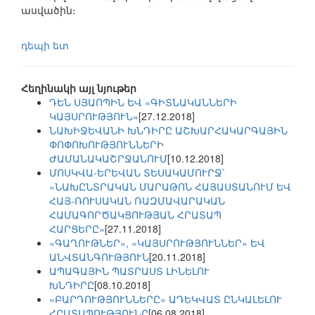
ասվածին։
դեպի ետ
Հեղինակի այլ նյութեր
ԴԵՆ ՍՅԱՈՊԻՆ ԵՎ «ԳԻՏՆԱԿԱՆՆԵՐԻ
ԿԱՅՍՐՈՒԹՅՈՒՆ»
[27.12.2018]
ՆԱԽԻՋԵՎԱՆԻ ԽՆԴԻՐԸ ԱՇԽԱՐՀԱԿԱՐԳԱՅԻՆ
ՓՈՓՈԽՈՒԹՅՈՒՆՆԵՐԻ
ԺԱՄԱՆԱԿԱՇՐՋԱՆՈՒՄ
[10.12.2018]
ՄՈՍԿՎԱ-ԵՐԵՎԱՆ ՏԵՍԱԿԱՄՈՒՐՋ՝
«ՆԱԽԸՆՏՐԱԿԱՆ ՄԱՐԱԹՈՆ ՀԱՅԱՍՏԱՆՈՒՄ ԵՎ
ՀԱՅ-ՌՈՒՍԱԿԱՆ ՌԱԶՄԱՎԱՐԱԿԱՆ
ՀԱՄԱԳՈՐԾԱԿՑՈՒԹՅԱՆ ՀՐԱՏԱՊ
ՀԱՐՑԵՐԸ»
[27.11.2018]
«ԳԱՂՈՒԹՆԵՐ», «ԿԱՅՍՐՈՒԹՅՈՒՆՆԵՐ» ԵՎ
ԱՆՎՏԱՆԳՈՒԹՅՈՒՆ
[20.11.2018]
ԱՊԱԳԱՅԻՆ ՊԱՏՐԱՍՏ ԼԻՆԵԼՈՒ
ԽՆԴԻՐԸ
[08.10.2018]
«ԲԱՐԴՈՒԹՅՈՒՆՆԵՐԸ» ԱԴԵԿՎԱՏ ԸՆԿԱԼԵԼՈՒ
ՀՐԱՏԱՊՈՒԹՅՈՒՆԸ
[06.08.2018]