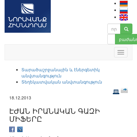
բաժանո
Տարածաշրջանային և էներգետիկ
անվտանգություն
Տեղեկատվական անվտանգություն
18.12.2013
ԷԺԱՆ ԻՐԱՆԱԿԱՆ ԳԱԶԻ
ՄԻՖԵՐԸ