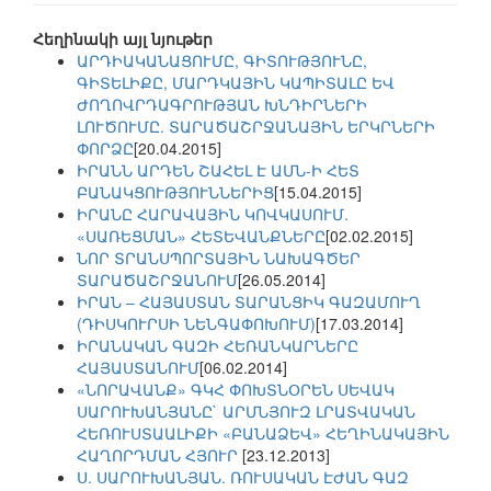
Հեղինակի այլ նյութեր
ԱՐԴԻԱԿԱՆԱՑՈՒՄԸ, ԳԻՏՈՒԹՅՈՒՆԸ,
ԳԻՏԵԼԻՔԸ, ՄԱՐԴԿԱՅԻՆ ԿԱՊԻՏԱԼԸ ԵՎ
ԺՈՂՈՎՐԴԱԳՐՈՒԹՅԱՆ ԽՆԴԻՐՆԵՐԻ
ԼՈՒԾՈՒՄԸ. ՏԱՐԱԾԱՇՐՋԱՆԱՅԻՆ ԵՐԿՐՆԵՐԻ
ՓՈՐՁԸ
[20.04.2015]
ԻՐԱՆՆ ԱՐԴԵՆ ՇԱՀԵԼ Է ԱՄՆ-Ի ՀԵՏ
ԲԱՆԱԿՑՈՒԹՅՈՒՆՆԵՐԻՑ
[15.04.2015]
ԻՐԱՆԸ ՀԱՐԱՎԱՅԻՆ ԿՈՎԿԱՍՈՒՄ.
«ՍԱՌԵՑՄԱՆ» ՀԵՏԵՎԱՆՔՆԵՐԸ
[02.02.2015]
ՆՈՐ ՏՐԱՆՍՊՈՐՏԱՅԻՆ ՆԱԽԱԳԾԵՐ
ՏԱՐԱԾԱՇՐՋԱՆՈՒՄ
[26.05.2014]
ԻՐԱՆ – ՀԱՅԱՍՏԱՆ ՏԱՐԱՆՑԻԿ ԳԱԶԱՄՈՒՂ
(ԴԻՍԿՈՒՐՍԻ ՆԵՆԳԱՓՈԽՈՒՄ)
[17.03.2014]
ԻՐԱՆԱԿԱՆ ԳԱԶԻ ՀԵՌԱՆԿԱՐՆԵՐԸ
ՀԱՅԱՍՏԱՆՈՒՄ
[06.02.2014]
«ՆՈՐԱՎԱՆՔ» ԳԿՀ ՓՈԽՏՆՕՐԵՆ ՍԵՎԱԿ
ՍԱՐՈՒԽԱՆՅԱՆԸ` ԱՐՄՆՅՈՒԶ ԼՐԱՏՎԱԿԱՆ
ՀԵՌՈՒՍՏԱԱԼԻՔԻ «ԲԱՆԱՁԵՎ» ՀԵՂԻՆԱԿԱՅԻՆ
ՀԱՂՈՐԴՄԱՆ ՀՅՈՒՐ
[23.12.2013]
Ս. ՍԱՐՈՒԽԱՆՅԱՆ. ՌՈՒՍԱԿԱՆ ԷԺԱՆ ԳԱԶ