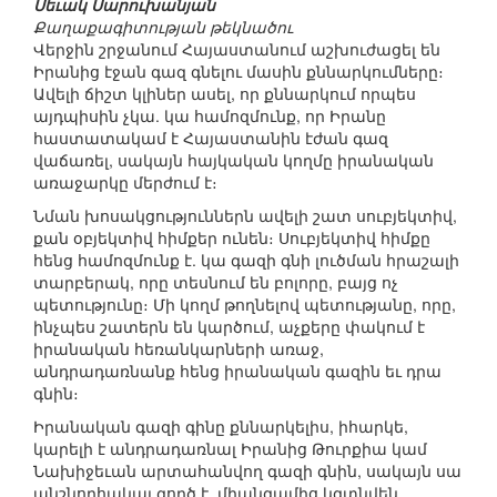
Սեւակ Սարուխանյան
Քաղաքագիտության թեկնածու
Վերջին շրջանում Հայաստանում աշխուժացել են
Իրանից էջան գազ գնելու մասին քննարկումները։
Ավելի ճիշտ կլիներ ասել, որ քննարկում որպես
այդպիսին չկա. կա համոզմունք, որ Իրանը
հաստատակամ է Հայաստանին էժան գազ
վաճառել, սակայն հայկական կողմը իրանական
առաջարկը մերժում է։
Նման խոսակցություններն ավելի շատ սուբյեկտիվ,
քան օբյեկտիվ հիմքեր ունեն։ Սուբյեկտիվ հիմքը
հենց համոզմունք է. կա գազի գնի լուծման հրաշալի
տարբերակ, որը տեսնում են բոլորը, բայց ոչ
պետությունը։ Մի կողմ թողնելով պետությանը, որը,
ինչպես շատերն են կարծում, աչքերը փակում է
իրանական հեռանկարների առաջ,
անդրադառնանք հենց իրանական գազին եւ դրա
գնին։
Իրանական գազի գինը քննարկելիս, իհարկե,
կարելի է անդրադառնալ Իրանից Թուրքիա կամ
Նախիջեւան արտահանվող գազի գնին, սակայն սա
անշնորհակալ գործ է. միանգամից կգտնվեն