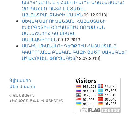
ՆԵՐԿՐԵԼՈՒՆ ԵՎ ՀԱԷԿ-Ի ԱՐԴԻԱԿԱՆԱՑՄԱՆԸ
ԶՈՒԳԱՀԵՌ ՊԵՏՔ Է ՄՏԱԾԵԼ
ԱՅԼԸՆՏՐԱՆՔՆԵՐԻ ՄԱՍԻՆ
[09.12.2013]
ՍԵՎԱԿ ՍԱՐՈՒԽԱՆՅԱՆ. ՀԱՅԱՍՏԱՆԻ
ԷՆԵՐԳԵՏԻԿ ՇՈՒԿԱՅՈՒՄ ՌՈՒՍԱԿԱՆ
ՄԵՆԱՇՆՈՐՀ ԿԱ ՄԻԱՅՆ
ՄԱՍՆԱԿԻՈՐԵՆ
[09.12.2013]
ՄՄ–ԻՆ ՄԻԱՆԱԼՈՒ ԴԵՊՔՈՒՄ ՀԱՅԱՍՏԱՆԸ
ԿԿԱՐՈՂԱՆԱ ԲՆԱԿԱՆ ԳԱԶԻ ՑԱԾՐ ՍԱԿԱԳՆԵՐ
ԱՊԱՀՈՎԵԼ. ՓՈՐՁԱԳԵՏ
[12.09.2013]
Գլխավոր
⋅
Մեր մասին
© ՑԱՆՑԱՅԻՆ
ՀԵՏԱԶՈՏԱԿԱՆ ԻՆՍՏԻՏՈՒՏ