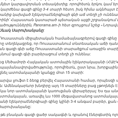
կետ կարգավորման տեսակետից, որովհետև երկու կամ երե
արժենա գազի գինը 3-4 տարի հետո, իսկ հիմա ակնհայտ է
դրանից կախված էլեկտրաէներգիայի գնի աճ տեղի չի ունեն
ինի՝ Հայաստան կատարած պետական այցի շրջանակում էնե
ություններին, Panorama.am-ի հետ զրույցում նշեց «Նո
Սևակ Սարուխանյանը
:
-Ռուսաստան միջպետական համաձայնագրերով գազի գինը
ը տեղեկացրեց, որ Ռուսաստանում տնտեսական աճի դանդ
կան գազի գնի աճը Ռուսաստանի տարածքում առաջին տարին
նում գազի գնի բարձրացում տեղի չի ունենա:
ց Մեծամորի Հայկական ատոմային էլեկտրակայանի (ՀԱԷԿ
պայմանավորվածությունը, որովհետև, ըստ նրա, խորքայի
ել ատոմակայանի կյանքը մոտ 15 տարի:
 տարվա լյուֆտ է ձեռք բերվել Հայաստանի համար, որպես
: Ամենակարևոր խնդիրը այդ 15 տարիները բաց չթողնելն է: 
կա նոր ատոմակայանի կառուցման վերաբերյալ: Ես դա ան
ատոմակայան, առավել ևս 1000 մեգավատանոց ատոմակայա
անի էլեկտրաէներգիայի գինը կլինի 3-4 անգամ բարձր, քա
 Սարուխանյանը:
թե բնական գազի ցածր սակագնի և դրանով էներգետիկ ոլ