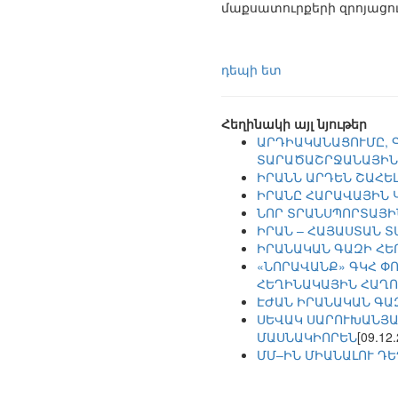
մաքսատուրքերի զրոյացու
դեպի ետ
Հեղինակի այլ նյութեր
ԱՐԴԻԱԿԱՆԱՑՈՒՄԸ, 
ՏԱՐԱԾԱՇՐՋԱՆԱՅԻՆ
ԻՐԱՆՆ ԱՐԴԵՆ ՇԱՀԵԼ
ԻՐԱՆԸ ՀԱՐԱՎԱՅԻՆ 
ՆՈՐ ՏՐԱՆՍՊՈՐՏԱՅ
ԻՐԱՆ – ՀԱՅԱՍՏԱՆ 
ԻՐԱՆԱԿԱՆ ԳԱԶԻ ՀԵ
«ՆՈՐԱՎԱՆՔ» ԳԿՀ Փ
ՀԵՂԻՆԱԿԱՅԻՆ ՀԱՂՈ
ԷԺԱՆ ԻՐԱՆԱԿԱՆ ԳԱ
ՍԵՎԱԿ ՍԱՐՈՒԽԱՆՅԱ
ՄԱՍՆԱԿԻՈՐԵՆ
[09.12
ՄՄ–ԻՆ ՄԻԱՆԱԼՈՒ Դ