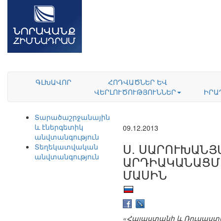
ԳԼԽԱՎՈՐ
ՀՈԴՎԱԾՆԵՐ ԵՎ
ՎԵՐԼՈՒԾՈՒԹՅՈՒՆՆԵՐ
ԻՐԱ
Տարածաշրջանային
և էներգետիկ
09.12.2013
անվտանգություն
Ս. ՍԱՐՈՒԽԱՆՅ
Տեղեկատվական
անվտանգություն
ԱՐԴԻԱԿԱՆԱՑՄԱ
ՄԱՍԻՆ
«Հայաստանի և Ռուսաստա