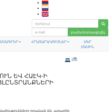
բաժանորդագրվել
ՄՍԱԳՐԵՐ
ՀՐԱՏԱՐԱԿՈՒՄՆԵՐ
ՄԵՐ
ՄԱՍԻՆ
ՈՒՆ ԵՎ ՀԱԷԿ-Ի
ՅԼԸՆՏՐԱՆՔՆԵՐԻ
ածությունները դրական են, առաջին