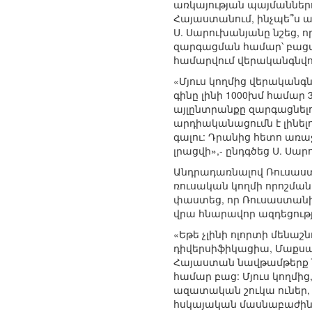
առկայության պայմաններ
Հայաստանում, ինչպե՞ս 
Ս. Սարուխանյանը նշեց, 
զարգացման համար՝ բացաս
համարվում վերականգնվող
«Մյուս կողմից վերականգ
գինը լինի 1000խմ համար
այլընտրանքը զարգացնելո
արդիականացումն է լինելո
գալու: Դրանից հետո առա
լրացվի»,- ընդգծեց Ս. Սա
Անդրադառնալով Ռուսաստ
ռուսական կողմի որոշման
փաստեց, որ Ռուսաստանի
վրա հնարավոր ազդեցությ
«Եթե չլինի ոլորտի մենաշ
դիվերսիֆիկացիա, Մաքսայի
Հայաստան նավթամթերք նե
համար բաց: Մյուս կողմի
ազատական շուկա ուներ, ս
հսկայական մասնաբաժին 