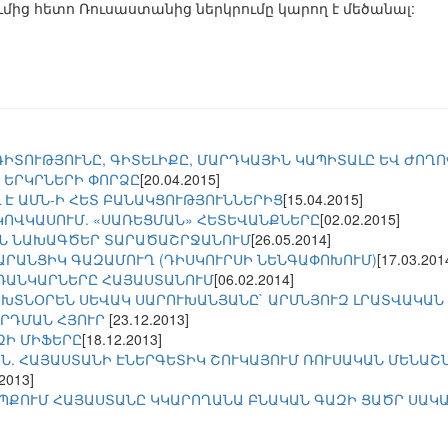
մից հետո Ռուսաստանից ներկրումը կարող է մեծանալ:
ԳԻՏՈՒԹՅՈՒՆԸ, ԳԻՏԵԼԻՔԸ, ՄԱՐԴԿԱՅԻՆ ԿԱՊԻՏԱԼԸ ԵՎ ԺՈՂ
 ԵՐԿՐՆԵՐԻ ՓՈՐՁԸ
[20.04.2015]
 Է ԱՄՆ-Ի ՀԵՏ ԲԱՆԱԿՑՈՒԹՅՈՒՆՆԵՐԻՑ
[15.04.2015]
ԿՈՎԿԱՍՈՒՄ. «ՍԱՌԵՑՄԱՆ» ՀԵՏԵՎԱՆՔՆԵՐԸ
[02.02.2015]
ԻՆ ՆԱԽԱԳԾԵՐ ՏԱՐԱԾԱՇՐՋԱՆՈՒՄ
[26.05.2014]
ՏԱՐԱՆՑԻԿ ԳԱԶԱՄՈՒՂ (ԴԻՍԿՈՒՐՍԻ ՆԵՆԳԱՓՈԽՈՒՄ)
[17.03.201
ՌԱՆԿԱՐՆԵՐԸ ՀԱՅԱՍՏԱՆՈՒՄ
[06.02.2014]
ՈԽՏՆՕՐԵՆ ՍԵՎԱԿ ՍԱՐՈՒԽԱՆՅԱՆԸ` ԱՐՄՆՅՈՒԶ ԼՐԱՏՎԱԿԱՆ
ՐԴՄԱՆ ՀՅՈՒՐ
[23.12.2013]
ԶԻ ՄԻՖԵՐԸ
[18.12.2013]
Ն. ՀԱՅԱՍՏԱՆԻ ԷՆԵՐԳԵՏԻԿ ՇՈՒԿԱՅՈՒՄ ՌՈՒՍԱԿԱՆ ՄԵՆԱՇ
.2013]
ԵՊՔՈՒՄ ՀԱՅԱՍՏԱՆԸ ԿԿԱՐՈՂԱՆԱ ԲՆԱԿԱՆ ԳԱԶԻ ՑԱԾՐ ՍԱԿ