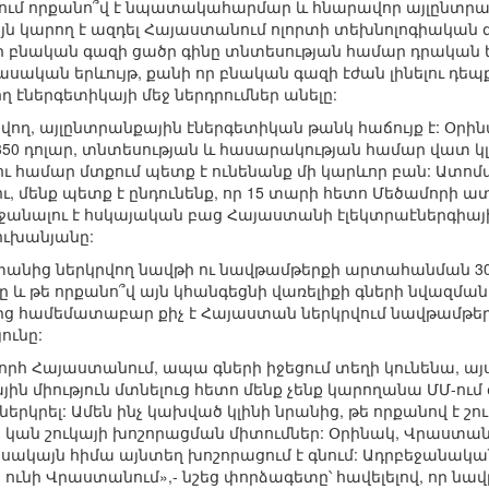
ում որքանո՞վ է նպատակահարմար և հնարավոր այլընտրա
այն կարող է ազդել Հայաստանում ոլորտի տեխնոլոգիական
որ բնական գազի ցածր գինը տնտեսության համար դրական ե
ական երևույթ, քանի որ բնական գազի էժան լինելու դեպ
 էներգետիկայի մեջ ներդրումներ անելը:
նվող, այլընտրանքային էներգետիկան թանկ հաճույք է: Օրի
 350 դոլար, տնտեսության և հասարակության համար վատ կ
ւ համար մտքում պետք է ունենանք մի կարևոր բան: Ատոմ
ւ, մենք պետք է ընդունենք, որ 15 տարի հետո Մեծամորի 
ջանալու է հսկայական բաց Հայաստանի էլեկտրաէներգիայի 
րուխանյանը:
անից ներկրվող նավթի ու նավթամթերքի արտահանման 3
ը և թե որքանո՞վ այն կհանգեցնի վառելիքի գների նվազմ
ց համեմատաբար քիչ է Հայաստան ներկրվում նավթամթեր
ունը:
նորհ Հայաստանում, ապա գների իջեցում տեղի կունենա, այ
ն միություն մտնելուց հետո մենք չենք կարողանա ՄՄ-ում գ
րկրել: Ամեն ինչ կախված կլինի նրանից, թե որքանով է շ
ց, կան շուկայի խոշորացման միտումներ: Օրինակ, Վրաստ
ակայն հիմա այնտեղ խոշորացում է գնում: Ադրբեջանական S
ունի Վրաստանում»,- նշեց փորձագետը՝ հավելելով, որ 