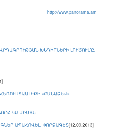
http://www.panorama.am
ՈՎՐԴԱԳՐՈՒԹՅԱՆ ԽՆԴԻՐՆԵՐԻ ԼՈՒԾՈՒՄԸ.
4]
 ՀԵՌՈՒՍՏԱԱԼԻՔԻ «ԲԱՆԱՁԵՎ»
ՆՈՐՀ ԿԱ ՄԻԱՅՆ
ԱԳՆԵՐ ԱՊԱՀՈՎԵԼ. ՓՈՐՁԱԳԵՏ
[12.09.2013]