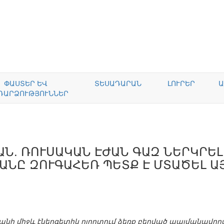
ՓԱՍՏԵՐ ԵՎ
ՏԵՍԱԴԱՐԱՆ
ԼՈՒՐԵՐ
Ա
ԴԱՐՁՈՒԹՅՈՒՆՆԵՐ
ԱՆ. ՌՈՒՍԱԿԱՆ ԷԺԱՆ ԳԱԶ ՆԵՐԿՐԵԼ
ՆԸ ԶՈՒԳԱՀԵՌ ՊԵՏՔ Է ՄՏԱԾԵԼ Ա
նի միջև էներգետիկ ոլորտում ձեռք բերված պայմանավորվ