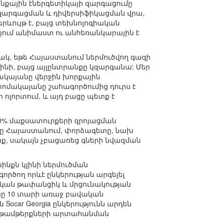
նքային էներգետիկայի զարգացումը
 զարգացման և դիվերսիֆիկացման վրա,
րևույթ է, բայց տեխնոլոգիական
քում անիմաստ ու անհեռանկարային է
նակ, եթե Հայաստանում ներմուծվող գազի
լինի, բայց այլընտրանքը կզարգանա: Մեր
ակայանը վերջին խորքային
ատոմակայանը շահագործումից դուրս է
ոլորտում, և այդ բացը պետք է
0% մաքսատուրքերի զրոյացման
անը Հայաստանում, փորձագետը, նախ
ք, սակայն չբացառեց գների նվազման
սինքն կլինի ներմուծման
ործող որևէ ընկերության արգելել
ուկան թափանցիկ և մրցունակության
անը 10 տարի առաջ բավական
ocar Georgia ընկերությունն արդեն
նավթամթերքների արտահանման