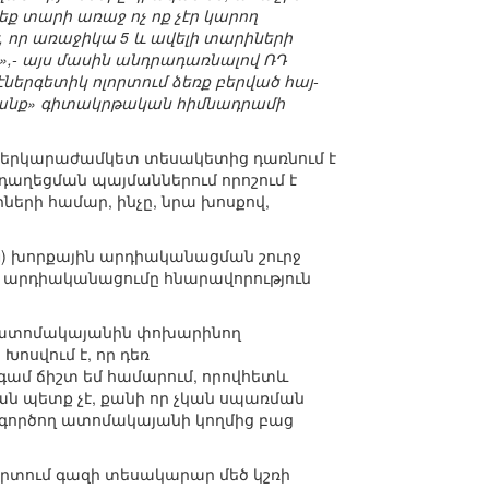
ք տարի առաջ ոչ ոք չէր կարող
, որ առաջիկա 5 և ավելի տարիների
ա»,- այս մասին անդրադառնալով ՌԴ
րգետիկ ոլորտում ձեռք բերված հայ-
րավանք» գիտակրթական հիմնադրամի
 երկարաժամկետ տեսակետից դառնում է
աղեցման պայմաններում որոշում է
երի համար, ինչը, նրա խոսքով,
) խորքային արդիականացման շուրջ
ն արդիականացումը հնարավորություն
զի ատոմակայանին փոխարինող
Խոսվում է, որ դեռ
գամ ճիշտ եմ համարում, որովհետև
ն պետք չէ, քանի որ չկան սպառման
ն գործող ատոմակայանի կողմից բաց
որտում գազի տեսակարար մեծ կշռի