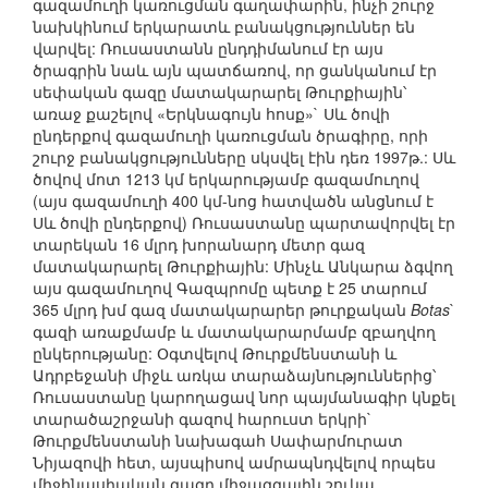
գազամուղի կառուցման գաղափարին, ինչի շուրջ
նախկինում երկարատև բանակցություններ են
վարվել: Ռուսաստանն ընդդիմանում էր այս
ծրագրին նաև այն պատճառով, որ ցանկանում էր
սեփական գազը մատակարարել Թուրքիային՝
առաջ քաշելով «Երկնագույն հոսք»` Սև ծովի
ընդերքով գազամուղի կառուցման ծրագիրը, որի
շուրջ բանակցությունները սկսվել էին դեռ 1997թ.: Սև
ծովով մոտ 1213 կմ երկարությամբ գազամուղով
(այս գազամուղի 400 կմ-նոց հատվածն անցնում է
Սև ծովի ընդերքով) Ռուսաստանը պարտավորվել էր
տարեկան 16 մլրդ խորանարդ մետր գազ
մատակարարել Թուրքիային: Մինչև Անկարա ձգվող
այս գազամուղով Գազպրոմը պետք է 25 տարում
365 մլրդ խմ գազ մատակարարեր թուրքական
Botas
`
գազի առաքմամբ և մատակարարմամբ զբաղվող
ընկերությանը: Օգտվելով Թուրքմենստանի և
Ադրբեջանի միջև առկա տարաձայնություններից՝
Ռուսաստանը կարողացավ նոր պայմանագիր կնքել
տարածաշրջանի գազով հարուստ երկրի`
Թուրքմենստանի նախագահ Սափարմուրատ
Նիյազովի հետ, այսպիսով ամրապնդվելով որպես
միջինասիական գազը միջազգային շուկա