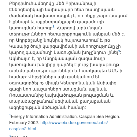
Բերդիմուհամեդովը Մեծ Բրիտանիայի
Էներգետիկայի նախարարի հետ հանդիպման
ժամանակ հավաստիացրել է, որ ինքը շարունակում
է քննարկել այլընտրանքային գազամուղի
8
կառուցման հարցը
: Հարցով արևմտյան
տերությունների հետաքրքրությունն այնքան մեծ է,
որ Ադրբեջանը նույնիսկ հայտարարում է, թե
Կասպից ծովի կարգավիճակի անորոշությունը չի
9
կարող գազամուղի կառուցման խոչընդոտ լինել
:
Ակնհայտ է, որ Անդրկասպյան գազամուղի
կառուցման խնդիրը դարձել է լուրջ խաղաթուղթ
արևմտյան տերությունների և հատկապես ԱՄՆ-ի
համար: Վերջիններս այն ցանկանում են
օգտագործել ոչ միայն Կենտրոնական Ասիայից
գազի նոր պաշարների ստացման, այլ նաև
Ռուսաստանից կախվածության թուլացման և
տարածաշրջանում սեփական քաղաքական
ազդեցության մեծացման համար:
1
Energy Information Administration. Caspian Sea Region.
February 2002.
http://www.eia.doe.gov/emeu/cabs/
caspian2.html.
2