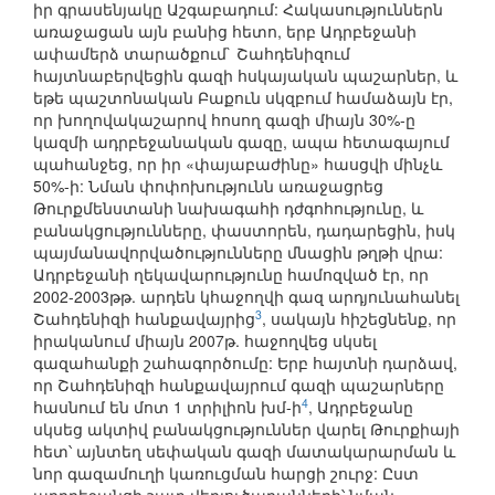
իր գրասենյակը Աշգաբադում: Հակասություններն
առաջացան այն բանից հետո, երբ Ադրբեջանի
ափամերձ տարածքում` Շահդենիզում
հայտնաբերվեցին գազի հսկայական պաշարներ, և
եթե պաշտոնական Բաքուն սկզբում համաձայն էր,
որ խողովակաշարով հոսող գազի միայն 30%-ը
կազմի ադրբեջանական գազը, ապա հետագայում
պահանջեց, որ իր «փայաբաժինը» հասցվի մինչև
50%-ի: Նման փոփոխությունն առաջացրեց
Թուրքմենստանի նախագահի դժգոհությունը, և
բանակցությունները, փաստորեն, դադարեցին, իսկ
պայմանավորվածությունները մնացին թղթի վրա:
Ադրբեջանի ղեկավարությունը համոզված էր, որ
2002-2003թթ. արդեն կհաջողվի գազ արդյունահանել
3
Շահդենիզի հանքավայրից
, սակայն հիշեցնենք, որ
իրականում միայն 2007թ. հաջողվեց սկսել
գազահանքի շահագործումը: Երբ հայտնի դարձավ,
որ Շահդենիզի հանքավայրում գազի պաշարները
4
հասնում են մոտ 1 տրիլիոն խմ-ի
, Ադրբեջանը
սկսեց ակտիվ բանակցություններ վարել Թուրքիայի
հետ՝ այնտեղ սեփական գազի մատակարարման և
նոր գազամուղի կառուցման հարցի շուրջ: Ըստ