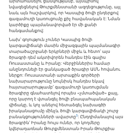
արտահանելու ցանկությամբ, այսպիսով
նվազեցնելով Թուրքմենստանի ազդեցությունը, այլ
նաև այն հաշվարկով, որ Կասպից ծովի ընդերքով
գազամուղի կառուցումը քիչ հավանական է: Նման
կարծիքը պայմանավորված էր մի քանի
հանգամանքով:
Նախ՝ գոյություն չուներ Կասպից ծովի
կարգավիճակի մասին միջազգային պայմանագիր
տարածաշրջանի երկրների միջև և հետո՝ այս
ծրագրի դեմ ակտիվորեն հանդես էին գալիս
Ռուսաստանը և Իրանը: Վերջիններիս համար
անընդունելի էր ցանկացած ծրագիր ԱՄՆ հովանու
ներքո: Ռուսաստանի արտաքին գործերի
նախարարությունը նույնիսկ հանդես եկավ
հայտարարությամբ՝ գազամուղի կառուցման
ծրագիրը գնահատելով որպես «չմտածված» քայլ,
որը կարող է վտանգել ծովի բնապահպանական
վիճակը, և կոչ անելով հետաձգել նախագծի
իրականացումը մինչև ծովի կարգավիճակի շուրջ
5
բանակցությունների ավարտը
: Ընդդիմանալով այս
ծրագրին՝ Իրանը հույս ուներ, որ կողմերը
կվերադառնան Թուրքմենստան-Իրան-Թուրքիա