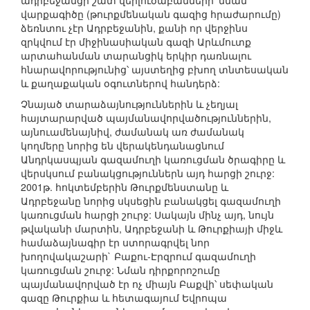
ադրբեջանցի շատ վերլուծաբանների՝ նման
վարքագիծը (թուրքմենական գազից հրաժարումը)
ձեռնտու չէր Ադրբեջանին, քանի որ վերջինս
զրկվում էր միջինասիական գազի Արևմուտք
արտահանման տարանցիկ երկիր դառնալու
հնարավորությունից՝ այստեղից բխող տնտեսական
և քաղաքական օգուտներով հանդերձ:
Չնայած տարաձայնություններին և չեղյալ
հայտարարված պայմանավորվածություններին,
այնուամենայնիվ, ժամանակ առ ժամանակ
կողմերը նորից են վերակենդանացնում
Անդրկասպյան գազամուղի կառուցման ծրագիրը և
վերսկսում բանակցություններն այդ հարցի շուրջ:
2001թ. հոկտեմբերին Թուրքմենստանը և
Ադրբեջանը նորից սկսեցին բանակցել գազամուղի
կառուցման հարցի շուրջ: Սակայն մինչ այդ, նույն
թվականի մարտին, Ադրբեջանի և Թուրքիայի միջև
համաձայնագիր էր ստորագրվել նոր
խողովակաշարի` Բաքու-Էրզրում գազամուղի
կառուցման շուրջ: Նման դիրքորոշումը
պայմանավորված էր ոչ միայն Բաքվի՝ սեփական
գազը Թուրքիա և հետագայում Եվրոպա