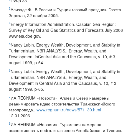
TW-p 38.
3
Ализаде Ф., В России и Турции газовый праздник. Газета
Зеркало, 22 ноября 2005.
4
Energy Information Administration. Caspian Sea Region:
Survey of Key Oil and Gas Statistics and Forecasts July 2006
www.eia.doe.gov.
5
Nancy Lubin. Energy Wealth, Development, and Stability in
Turkmenistan. NBR ANALYSIS., Energy, Wealth, and
Development inCentral Asia and the Caucasus, v. 10, # 3,
august 1999, p-64.
6
Nancy Lubin. Energy Wealth, Development, and Stability in
Turkmenistan. NBR ANALYSIS., Energy, Wealth, and
Development in Central Asia and the Caucasus, v. 10, # 3,
august 1999, p-65.
7
ИА REGNUM «Новости», Алиев и Сезер намерены
реанимировать идею строительства Транскаспийского
газопровода.,
www.regnum.ru/news/571130.html
12.01.2006.
8
ИА REGNUM «Новости», Туркмения намерена
экспортировать нефть и газ через Азербайджан и Турцию.