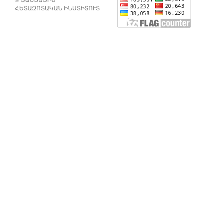
ՀԵՏԱԶՈՏԱԿԱՆ ԻՆՍՏԻՏՈՒՏ