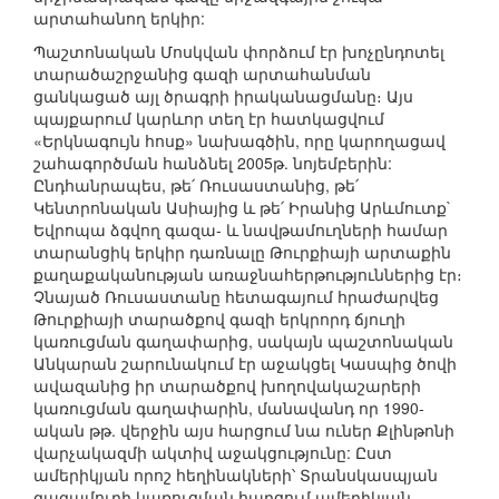
արտահանող երկիր:
Պաշտոնական Մոսկվան փորձում էր խոչընդոտել
տարածաշրջանից գազի արտահանման
ցանկացած այլ ծրագրի իրականացմանը։ Այս
պայքարում կարևոր տեղ էր հատկացվում
«Երկնագույն հոսք» նախագծին, որը կարողացավ
շահագործման հանձնել 2005թ. նոյեմբերին:
Ընդհանրապես, թե՛ Ռուսաստանից, թե՛
Կենտրոնական Ասիայից և թե՛ Իրանից Արևմուտք`
Եվրոպա ձգվող գազա- և նավթամուղների համար
տարանցիկ երկիր դառնալը Թուրքիայի արտաքին
քաղաքականության առաջնահերթություններից էր։
Չնայած Ռուսաստանը հետագայում հրաժարվեց
Թուրքիայի տարածքով գազի երկրորդ ճյուղի
կառուցման գաղափարից, սակայն պաշտոնական
Անկարան շարունակում էր աջակցել Կասպից ծովի
ավազանից իր տարածքով խողովակաշարերի
կառուցման գաղափարին, մանավանդ որ 1990-
ական թթ. վերջին այս հարցում նա ուներ Քլինթոնի
վարչակազմի ակտիվ աջակցությունը: Ըստ
ամերիկյան որոշ հեղինակների՝ Տրանսկասպյան
գազամուղի կառուցման հարցում ամերիկյան