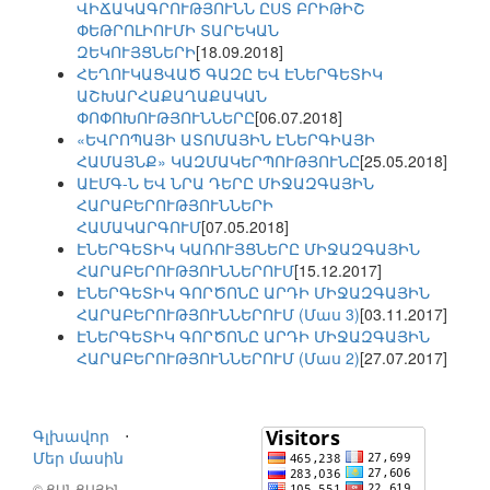
ՎԻՃԱԿԱԳՐՈՒԹՅՈՒՆՆ ԸՍՏ ԲՐԻԹԻՇ
ՓԵԹՐՈԼԻՈՒՄԻ ՏԱՐԵԿԱՆ
ԶԵԿՈՒՅՑՆԵՐԻ
[18.09.2018]
ՀԵՂՈՒԿԱՑՎԱԾ ԳԱԶԸ ԵՎ ԷՆԵՐԳԵՏԻԿ
ԱՇԽԱՐՀԱՔԱՂԱՔԱԿԱՆ
ՓՈՓՈԽՈՒԹՅՈՒՆՆԵՐԸ
[06.07.2018]
«ԵՎՐՈՊԱՅԻ ԱՏՈՄԱՅԻՆ ԷՆԵՐԳԻԱՅԻ
ՀԱՄԱՅՆՔ» ԿԱԶՄԱԿԵՐՊՈՒԹՅՈՒՆԸ
[25.05.2018]
ԱԷՄԳ-Ն ԵՎ ՆՐԱ ԴԵՐԸ ՄԻՋԱԶԳԱՅԻՆ
ՀԱՐԱԲԵՐՈՒԹՅՈՒՆՆԵՐԻ
ՀԱՄԱԿԱՐԳՈՒՄ
[07.05.2018]
ԷՆԵՐԳԵՏԻԿ ԿԱՌՈՒՅՑՆԵՐԸ ՄԻՋԱԶԳԱՅԻՆ
ՀԱՐԱԲԵՐՈՒԹՅՈՒՆՆԵՐՈՒՄ
[15.12.2017]
ԷՆԵՐԳԵՏԻԿ ԳՈՐԾՈՆԸ ԱՐԴԻ ՄԻՋԱԶԳԱՅԻՆ
ՀԱՐԱԲԵՐՈՒԹՅՈՒՆՆԵՐՈՒՄ (Մաս 3)
[03.11.2017]
ԷՆԵՐԳԵՏԻԿ ԳՈՐԾՈՆԸ ԱՐԴԻ ՄԻՋԱԶԳԱՅԻՆ
ՀԱՐԱԲԵՐՈՒԹՅՈՒՆՆԵՐՈՒՄ (Մաս 2)
[27.07.2017]
Գլխավոր
⋅
Մեր մասին
© ՑԱՆՑԱՅԻՆ