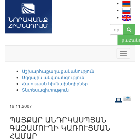
բաժանո
Աշխարհաքաղաքականություն
Ազգային անվտանգություն
Հայության հիմնախնդիրներ
Տնտեսագիտություն
19.11.2007
ՊԱՅՔԱՐ ԱՆԴՐԿԱՍՊՅԱՆ
ԳԱԶԱՄՈՒՂԻ ԿԱՌՈՒՑՄԱՆ
ՀԱՄԱՐ