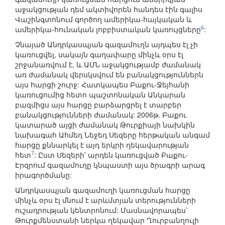
աջակցության դեմ ակտիվորեն հանդես էին գալիս
Վաշինգտոնում գործող ամերիկա-հայկական և
6
ամերիկա-հունական լոբբիստական կառույցները
:
Չնայած Անդրկասպյան գազամուղն այդպես էլ չի
կառուցվել, սակայն գաղափարը մինչև օրս էլ
շրջանառվում է, և ԱՄՆ աջակցությամբ ժամանակ
առ ժամանակ վերսկսվում են բանակցություններն
այս հարցի շուրջ: Հատկապես Բաքու-Ջեյհանի
կառուցումից հետո պաշտոնական Անկարան
բազմիցս այս հարցը բարձարցրել է տարբեր
բանակցությունների ժամանակ: 2006թ. Բաքու
կատարած այցի ժամանակ Թուրքիայի նախկին
նախագահ Ահմեդ Նեջեդ Սեզերը հերթական անգամ
հարցը քննարկել է այդ երկրի ղեկավարության
7
հետ
: Ըստ Սեզերի՝ արդեն կառուցված Բաքու-
Էրզրում գազամուղը կնպաստի այս ծրագրի արագ
իրագործմանը:
Անդրկասպյան գազամուղի կառուցման հարցը
մինչև օրս էլ մնում է արևմտյան տերությունների
ուշադրության կենտրոնում: Մասնավորապես՝
Թուրքմենստանի ներկա ղեկավար Ղուրբանղուլի