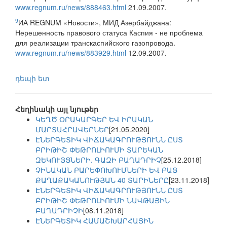
www.regnum.ru/news/888463.html
21.09.2007.
9
ИА REGNUM «Новости», МИД Азербайджана:
Нерешенность правового статуса Каспия - не проблема
для реализации транскаспийского газопровода.
www.regnum.ru/news/883929.html
12.09.2007.
դեպի ետ
Հեղինակի այլ նյութեր
ԿԵՂԾ ՕՐԱԿԱՐԳԵՐ ԵՎ ԻՐԱԿԱՆ
ՄԱՐՏԱՀՐԱՎԵՐՆԵՐ
[21.05.2020]
ԷՆԵՐԳԵՏԻԿ ՎԻՃԱԿԱԳՐՈՒԹՅՈՒՆՆ ԸՍՏ
ԲՐԻԹԻՇ ՓԵԹՐՈԼԻՈՒՄԻ ՏԱՐԵԿԱՆ
ԶԵԿՈՒՅՑՆԵՐԻ. ԳԱԶԻ ԲԱՂԱԴՐԻՉ
[25.12.2018]
ՉԻՆԱԿԱՆ ԲԱՐԵՓՈԽՈՒՄՆԵՐԻ ԵՎ ԲԱՑ
ՔԱՂԱՔԱԿԱՆՈՒԹՅԱՆ 40 ՏԱՐԻՆԵՐԸ
[23.11.2018]
ԷՆԵՐԳԵՏԻԿ ՎԻՃԱԿԱԳՐՈՒԹՅՈՒՆՆ ԸՍՏ
ԲՐԻԹԻՇ ՓԵԹՐՈԼԻՈՒՄԻ ՆԱՎԹԱՅԻՆ
ԲԱՂԱԴՐԻՉԻ
[08.11.2018]
ԷՆԵՐԳԵՏԻԿ ՀԱՄԱՇԽԱՐՀԱՅԻՆ