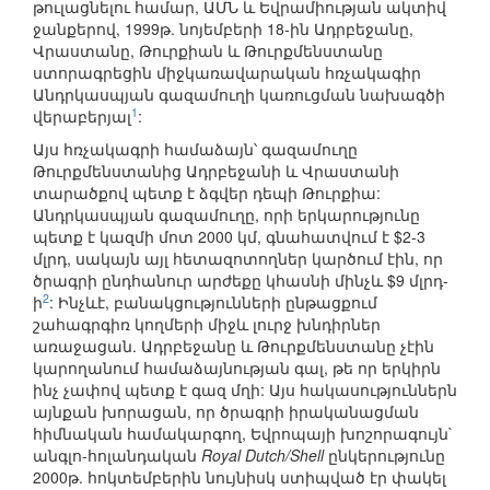
թուլացնելու համար, ԱՄՆ և Եվրամիության ակտիվ
ջանքերով, 1999թ. նոյեմբերի 18-ին Ադրբեջանը,
Վրաստանը, Թուրքիան և Թուրքմենստանը
ստորագրեցին միջկառավարական հռչակագիր
Անդրկասպյան գազամուղի կառուցման նախագծի
1
վերաբերյալ
:
Այս հռչակագրի համաձայն՝ գազամուղը
Թուրքմենստանից Ադրբեջանի և Վրաստանի
տարածքով պետք է ձգվեր դեպի Թուրքիա:
Անդրկասպյան գազամուղը, որի երկարությունը
պետք է կազմի մոտ 2000 կմ, գնահատվում է $2-3
մլրդ, սակայն այլ հետազոտողներ կարծում էին, որ
ծրագրի ընդհանուր արժեքը կհասնի մինչև $9 մլրդ-
2
ի
: Ինչևէ, բանակցությունների ընթացքում
շահագրգիռ կողմերի միջև լուրջ խնդիրներ
առաջացան. Ադրբեջանը և Թուրքմենստանը չէին
կարողանում համաձայնության գալ, թե որ երկիրն
ինչ չափով պետք է գազ մղի: Այս հակասություններն
այնքան խորացան, որ ծրագրի իրականացման
հիմնական համակարգող, Եվրոպայի խոշորագույն`
անգլո-հոլանդական
Royal Dutch/Shell
ընկերությունը
2000թ. հոկտեմբերին նույնիսկ ստիպված էր փակել