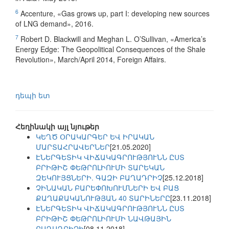
6
Accenture, «Gas grows up, part I: developing new sources
of LNG demand», 2016.
7
Robert D. Blackwill and Meghan L. O’Sullivan, «America’s
Energy Edge: The Geopolitical Consequences of the Shale
Revolution», March/April 2014, Foreign Affairs.
դեպի ետ
Հեղինակի այլ նյութեր
ԿԵՂԾ ՕՐԱԿԱՐԳԵՐ ԵՎ ԻՐԱԿԱՆ
ՄԱՐՏԱՀՐԱՎԵՐՆԵՐ
[21.05.2020]
ԷՆԵՐԳԵՏԻԿ ՎԻՃԱԿԱԳՐՈՒԹՅՈՒՆՆ ԸՍՏ
ԲՐԻԹԻՇ ՓԵԹՐՈԼԻՈՒՄԻ ՏԱՐԵԿԱՆ
ԶԵԿՈՒՅՑՆԵՐԻ. ԳԱԶԻ ԲԱՂԱԴՐԻՉ
[25.12.2018]
ՉԻՆԱԿԱՆ ԲԱՐԵՓՈԽՈՒՄՆԵՐԻ ԵՎ ԲԱՑ
ՔԱՂԱՔԱԿԱՆՈՒԹՅԱՆ 40 ՏԱՐԻՆԵՐԸ
[23.11.2018]
ԷՆԵՐԳԵՏԻԿ ՎԻՃԱԿԱԳՐՈՒԹՅՈՒՆՆ ԸՍՏ
ԲՐԻԹԻՇ ՓԵԹՐՈԼԻՈՒՄԻ ՆԱՎԹԱՅԻՆ
ԲԱՂԱԴՐԻՉԻ
[08.11.2018]