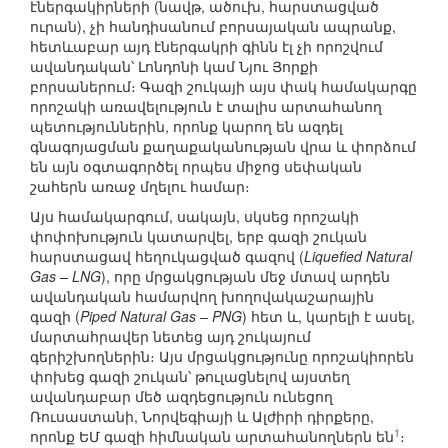
էներգակիրների (նավթ, ածուխ, հարստացված
ուրան), չի հանդիսանում բորսայական ապրանք,
հետևաբար այդ էներգակրի գինն էլ չի որոշվում
ավանդական՝ Լոնդոնի կամ Նյու Յորքի
բորսաներում։ Գազի շուկայի այս փակ համակարգը
որոշակի առավելություն է տալիս արտահանող
պետություններին, որոնք կարող են ազդել
գնագոյացման քաղաքականության վրա և փորձում
են այն օգտագործել որպես միջոց սեփական
շահերն առաջ մղելու համար։
Այս համակարգում, սակայն, սկսեց որոշակի
փոփոխություն կատարվել, երբ գազի շուկան
հարստացավ հեղուկացված գազով (
Liquefied Natural
Gas – LNG
), որը մրցակցության մեջ մտավ արդեն
ավանդական համարվող խողովակաշարային
գազի (
Piped Natural Gas – PNG
) հետ և, կարելի է ասել,
մարտահրավեր նետեց այդ շուկայում
գերիշխողներին։ Այս մրցակցությունը որոշակիորեն
փոխեց գազի շուկան՝ թուլացնելով այստեղ
ավանդաբար մեծ ազդեցություն ունեցող
Ռուսաստանի, Նորվեգիայի և Ալժիրի դիրքերը,
1
որոնք ԵՄ գազի հիմնական արտահանողներն են
։