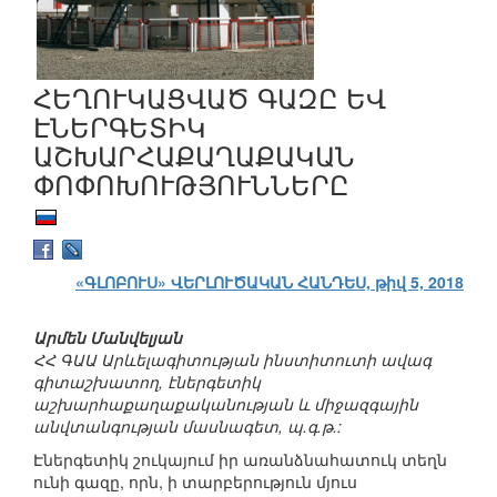
ՀԵՂՈՒԿԱՑՎԱԾ ԳԱԶԸ ԵՎ
ԷՆԵՐԳԵՏԻԿ
ԱՇԽԱՐՀԱՔԱՂԱՔԱԿԱՆ
ՓՈՓՈԽՈՒԹՅՈՒՆՆԵՐԸ
«ԳԼՈԲՈՒՍ» ՎԵՐԼՈՒԾԱԿԱՆ ՀԱՆԴԵՍ, թիվ 5, 2018
Արմեն Մանվելյան
ՀՀ ԳԱԱ Արևելագիտության ինստիտուտի ավագ
գիտաշխատող, էներգետիկ
աշխարհաքաղաքականության և միջազգային
անվտանգության մասնագետ, պ.գ.թ.:
Էներգետիկ շուկայում իր առանձնահատուկ տեղն
ունի գազը, որն, ի տարբերություն մյուս