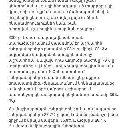
սկսեցին ներմուծման համար ավելի շատ
կենտրոնանալ գազի հեղուկացված տարբերակի
վրա, որի առաքման համար ճանապարհների և
ուղիների ընտրության ավելի լայն ու ճկուն
հնարավորություններ կան, քան
խողովակաշարային առաքման դեպքում։
2000թ. Ասիա-խաղաղօվկիանոսյան
տարածաշրջանում սպառվում էր աշխարհի
էներգակիրների ընդամենը 28%-ը, մինչև 2013թ.
սպառման ծավալներն աճեցին ամբողջ
աշխարհում, սակայն դրա առյուծի բաժինը՝ 76%-ը,
տեղի ունեցավ հենց Ասիա-խաղաղօվկիանոսյան
տարածաշրջանում։ Չինաստանում
էներգակիրների սպառումն այդ ընթացքում
եռապատկվեց, Հնդկաստանում կրկնապատկվեց,
այն դեպքում, երբ ամբողջ աշխարհում
պահանջարկն ավելացավ ընդհանուր առմամբ 36%-
ով։
Համաշխարհային էներգետիկ շուկայում սպառվող
էներգակիրների 23.7%-ը գազ է։ Այս ցուցանիշով այն
զիջում է միայն նավթին՝ 35.8% և ածխին՝ 28.4%։
Համաձայն միջազգային էներգետիկ