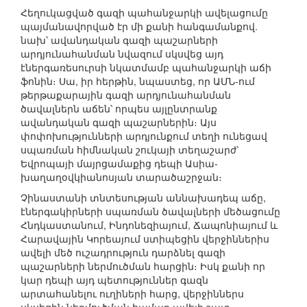
Հեղուկացված գազի պահանջարկի ավելացումը
պայմանավորված էր մի քանի հանգամանքով.
նախ՝ ավանդական գազի պաշարների
արդյունահանման նվազում սկսվեց այդ
էներգառեսուրսի նկատմամբ պահանջարկի աճի
ֆոնին։ Սա, իր հերթին, նպաստեց, որ ԱՄՆ-ում
թերթաքարային գազի արդյունահանման
ծավալներն աճեն՝ որպես այլընտրանք
ավանդական գազի պաշարներին։ Այս
փոփոխությունների արդյունքում տեղի ունեցավ
սպառման հիմնական շուկայի տեղաշարժ՝
Եվրոպայի մայրցամաքից դեպի Ասիա-
խաղաղօվկիանոսյան տարածաշրջան։
Չինաստանի տնտեսության աննախադեպ աճը,
էներգակիրների սպառման ծավալների մեծացումը
Հնդկաստանում, Ինդոնեզիայում, Ճապոնիայում և
Հարավային Կորեայում ստիպեցին վերջիններիս
ավելի մեծ ուշադրություն դարձնել գազի
պաշարների ներմուծման հարցին։ Իսկ քանի որ
կար դեպի այդ պետություններ գազն
արտահանելու ուղիների հարց, վերջիններս