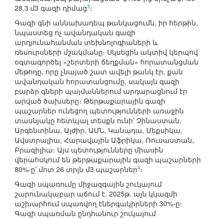
3
28.3 մ3 գազի դիմաց
։
Գազի գնի աննախադեպ թանկացումն, իր հերթին,
նպաստեց ոչ ավանդական գազի
արդյունահանման տեխնոլոգիաների և
ռեսուրսների մշակմանը։ Սկսեցին ակտիվ կերպով
օգտագործել «շերտերի ճեղքման» հորատանցման
մեթոդը, որը չնայած շատ ավելի թանկ էր, քան
ավանդական հորատանցումը, սակայն գազի
բարձր գների պայմաններում արդարացնում էր
արված ծախսերը։ Թերթաքարային գազի
պաշարներ ունեցող պետությունների առաջին
տասնյակը հետևյալ տեսքն ունի՝ Չինաստան,
Արգենտինա, Ալժիր, ԱՄՆ, Կանադա, Մեքսիկա,
Ավստրալիա, Հարավային Աֆրիկա, Ռուսաստան,
Բրազիլիա։ Այս պետությունները միասին
վերահսկում են թերթաքարային գազի պաշարների
4
80%-ը՝ մոտ 26 տրլն մ3 պաշարներ
։
Գազի սպառումը միջազգային շուկայում
շարունակաբար աճում է. 2025թ. այն կկազմի
աշխարհում սպառվող էներգակիրների 30%-ը։
Գազի սպառման ընդհանուր շուկայում