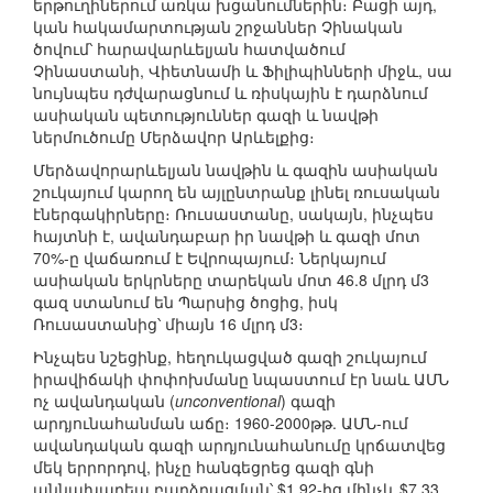
երթուղիներում առկա խցանումներին։ Բացի այդ,
կան հակամարտության շրջաններ Չինական
ծովում՝ հարավարևելյան հատվածում
Չինաստանի, Վիետնամի և Ֆիլիպինների միջև, սա
նույնպես դժվարացնում և ռիսկային է դարձնում
ասիական պետություններ գազի և նավթի
ներմուծումը Մերձավոր Արևելքից։
Մերձավորարևելյան նավթին և գազին ասիական
շուկայում կարող են այլընտրանք լինել ռուսական
էներգակիրները։ Ռուսաստանը, սակայն, ինչպես
հայտնի է, ավանդաբար իր նավթի և գազի մոտ
70%-ը վաճառում է Եվրոպայում։ Ներկայում
ասիական երկրները տարեկան մոտ 46.8 մլրդ մ3
գազ ստանում են Պարսից ծոցից, իսկ
Ռուսաստանից՝ միայն 16 մլրդ մ3։
Ինչպես նշեցինք, հեղուկացված գազի շուկայում
իրավիճակի փոփոխմանը նպաստում էր նաև ԱՄՆ
ոչ ավանդական (
unconventional
) գազի
արդյունահանման աճը։ 1960-2000թթ. ԱՄՆ-ում
ավանդական գազի արդյունահանումը կրճատվեց
մեկ երրորդով, ինչը հանգեցրեց գազի գնի
աննախադեպ բարձրացման՝ $1.92-ից մինչև $7.33