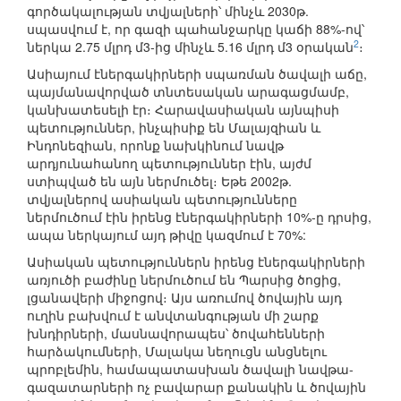
գործակալության տվյալների՝ մինչև 2030թ.
սպասվում է, որ գազի պահանջարկը կաճի 88%-ով՝
2
ներկա 2.75 մլրդ մ3-ից մինչև 5.16 մլրդ մ3 օրական
։
Ասիայում էներգակիրների սպառման ծավալի աճը,
պայմանավորված տնտեսական արագացմամբ,
կանխատեսելի էր։ Հարավասիական այնպիսի
պետություններ, ինչպիսիք են Մալայզիան և
Ինդոնեզիան, որոնք նախկինում նավթ
արդյունահանող պետություններ էին, այժմ
ստիպված են այն ներմուծել։ Եթե 2002թ.
տվյալներով ասիական պետությունները
ներմուծում էին իրենց էներգակիրների 10%-ը դրսից,
ապա ներկայում այդ թիվը կազմում է 70%:
Ասիական պետություններն իրենց էներգակիրների
առյուծի բաժինը ներմուծում են Պարսից ծոցից,
լցանավերի միջոցով։ Այս առումով ծովային այդ
ուղին բախվում է անվտանգության մի շարք
խնդիրների, մասնավորապես՝ ծովահենների
հարձակումների, Մալակա նեղուցն անցնելու
պրոբլեմին, համապատասխան ծավալի նավթա-
գազատարների ոչ բավարար քանակին և ծովային