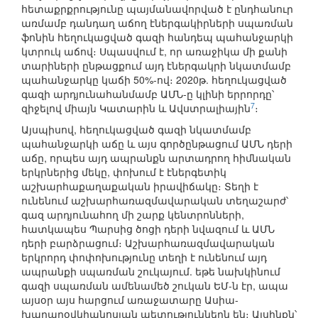
հետաքրքրությունը պայմանավորված է ընդհանուր
առմամբ դանդաղ աճող էներգակիրների սպառման
ֆոնին հեղուկացված գազի հանդեպ պահանջարկի
կտրուկ աճով։ Սպասվում է, որ առաջիկա մի քանի
տարիների ընթացքում այդ էներգակրի նկատմամբ
պահանջարկը կաճի 50%-ով։ 2020թ. հեղուկացված
գազի արդյունահանմամբ ԱՄՆ-ը կլինի երրորդը՝
7
զիջելով միայն Կատարին և Ավստրալիային
։
Այսպիսով, հեղուկացված գազի նկատմամբ
պահանջարկի աճը և այս գործընթացում ԱՄՆ դերի
աճը, որպես այդ ապրանքն արտադրող հիմնական
երկրներից մեկը, փոխում է էներգետիկ
աշխարհաքաղաքական իրավիճակը։ Տեղի է
ունենում աշխարհառազմավարական տեղաշարժ՝
գազ արդյունահող մի շարք կենտրոնների,
հատկապես Պարսից ծոցի դերի նվազում և ԱՄՆ
դերի բարձրացում։ Աշխարհառազմավարական
երկրորդ փոփոխությունը տեղի է ունենում այդ
ապրանքի սպառման շուկայում. եթե նախկինում
գազի սպառման ամենամեծ շուկան ԵՄ-ն էր, ապա
այսօր այս հարցում առաջատարը Ասիա-
խաղաղօվկիանոսյան պետություններն են։ Այսինքն՝