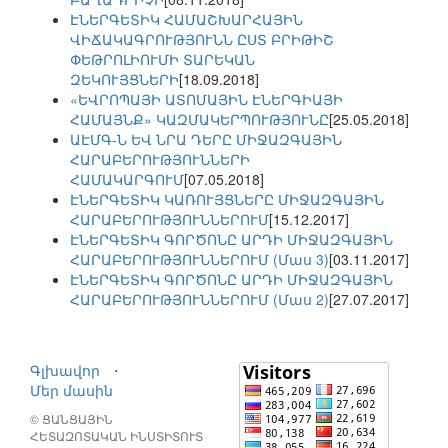
ԷՆԵՐԳԵՏԻԿ ՀԱՄԱՇԽԱՐՀԱՅԻՆ
ՎԻՃԱԿԱԳՐՈՒԹՅՈՒՆՆ ԸՍՏ ԲՐԻԹԻՇ
ՓԵԹՐՈԼԻՈՒՄԻ ՏԱՐԵԿԱՆ
ԶԵԿՈՒՅՑՆԵՐԻ
[18.09.2018]
«ԵՎՐՈՊԱՅԻ ԱՏՈՄԱՅԻՆ ԷՆԵՐԳԻԱՅԻ
ՀԱՄԱՅՆՔ» ԿԱԶՄԱԿԵՐՊՈՒԹՅՈՒՆԸ
[25.05.2018]
ԱԷՄԳ-Ն ԵՎ ՆՐԱ ԴԵՐԸ ՄԻՋԱԶԳԱՅԻՆ
ՀԱՐԱԲԵՐՈՒԹՅՈՒՆՆԵՐԻ
ՀԱՄԱԿԱՐԳՈՒՄ
[07.05.2018]
ԷՆԵՐԳԵՏԻԿ ԿԱՌՈՒՅՑՆԵՐԸ ՄԻՋԱԶԳԱՅԻՆ
ՀԱՐԱԲԵՐՈՒԹՅՈՒՆՆԵՐՈՒՄ
[15.12.2017]
ԷՆԵՐԳԵՏԻԿ ԳՈՐԾՈՆԸ ԱՐԴԻ ՄԻՋԱԶԳԱՅԻՆ
ՀԱՐԱԲԵՐՈՒԹՅՈՒՆՆԵՐՈՒՄ (Մաս 3)
[03.11.2017]
ԷՆԵՐԳԵՏԻԿ ԳՈՐԾՈՆԸ ԱՐԴԻ ՄԻՋԱԶԳԱՅԻՆ
ՀԱՐԱԲԵՐՈՒԹՅՈՒՆՆԵՐՈՒՄ (Մաս 2)
[27.07.2017]
Գլխավոր
⋅
Մեր մասին
© ՑԱՆՑԱՅԻՆ
ՀԵՏԱԶՈՏԱԿԱՆ ԻՆՍՏԻՏՈՒՏ