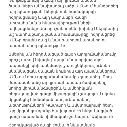
Թերթաքարային գազի արդյունահանման
ծավալների աննախադեպ աճը ԱՄՆ-ում հանգեցրեց
այդ պետության էներգետիկ համակարգի
հզորացմանը և այդ ապրանքի՝ գազի
արտահանման հնարավորությունների
ավելացմանը։ Սա որոշակիորեն փոխեց էներգետիկ
աշխարհաքաղաքական համակարգը՝ հզորացրեց
ԱՄՆ-ը որպես գազ և նավթ արդյունահանող ու
արտահանող պետություն։
Ամերիկյան հեղուկացված գազի արդյունահանումը
որոշ չափով նվազեց՝ պայմանավորված այդ
ապրանքի գնի անկմամբ, շատ ընկերություններ
սնանկացան, սակայն նույնիսկ այդ պայմաններում
ԱՄՆ-ում դրա արդյունահանումը չդադարեց։ Որոշ
ժամանակ անց արդյունահանման ծավալները
նորից վերականգնվեցին, և ամերիկյան
հեղուկացված գազը միջազգային շուկայում սկսեց
մրցակցել հիմնական արդյունահանող
պետությունների՝ Կատարի և Ավստրալիայի հետ։
Այդ մրցակցությունը ծավալվում էր հեղուկացված
գազի սպառման հիմնական շուկայում՝ Ասիայում։
Հեղուկացված գազի շուկայի նկատմամբ