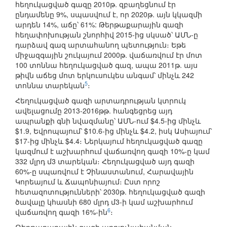
հեղուկացված գազը 2010թ. զբաղեցնում էր
ընդամենը 9%, սպասվում է, որ 2020թ. այն կկազմի
արդեն 14%, աճը՝ 61%: Թերթաքարային գազի
հեղափոխության շնորհիվ 2015-ից սկսած՝ ԱՄՆ-ը
դարձավ գազ արտահանող պետություն։ Եթե
միջազգային շուկայում 2000թ. վաճառվում էր մոտ
100 տոննա հեղուկացված գազ, ապա 2011թ. այս
թիվն աճեց մոտ երկուսուկես անգամ՝ մինչև 242
5
տոննա տարեկան
։
Հեղուկացված գազի արտադրության կտրուկ
ավելացումը 2013-2016թթ. հանգեցրեց այդ
ապրանքի գնի նվազմանը՝ ԱՄՆ-ում $4.5-ից մինչև
$1.9, Եվրոպայում՝ $10.6-ից մինչև $4.2, իսկ Ասիայում՝
$17-ից մինչև $4.4։ Ներկայում հեղուկացված գազը
կազմում է աշխարհում վաճառվող գազի 10%-ը կամ
332 մլրդ մ3 տարեկան։ Հեղուկացված այդ գազի
60%-ը սպառվում է Չինաստանում, Հարավային
Կորեայում և Ճապոնիայում։ Ըստ որոշ
հետազոտությունների՝ 2030թ. հեղուկացված գազի
ծավալը կհասնի 680 մլրդ մ3-ի կամ աշխարհում
6
վաճառվող գազի 16%-ին
։