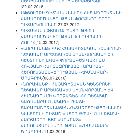
ՄԵԴԻԱ-ՌԵՍՈՒՐՍՆԵՐԻ ՎԵՐԱԲԵՐՅԱԼ
[22.02.2018]
ՍՓՅՈՒՌՔԻ ԳԻՏՆԱԿԱՆՆԵՐԻ ՀԵՏ ԱԴՐԲԵՋԱՆԻ
ՀԱՄԱԳՈՐԾԱԿՑՈՒԹՅԱՆ ՓՈՐՁԵՐԸ. ՈՐՈՇ
ԴԻՏԱՐԿՈՒՄՆԵՐ
[27.07.2017]
ԳԻՏԱԿԱՆ ՍՓՅՈՒՌՔ-ՊԵՏՈՒԹՅՈՒՆ
ՀԱՄԱԳՈՐԾԱԿՑՈՒԹՅԱՆ ԽՆԴԻՐՆԵՐԻ
ՇՈՒՐՋ
[15.03.2017]
«ՆՈՐԱՎԱՆՔ» ԳԿՀ ՀԱՅԱԳԻՏԱԿԱՆ ԿԵՆՏՐՈՆԻ
ՂԵԿԱՎԱՐ ԱՐԵՍՏԱԿԵՍ ՍԻՄԱՎՈՐՅԱՆԻ ԵՎ
ԿԵՆՏՐՈՆԻ ԱՎԱԳ ՓՈՐՁԱԳԵՏ ՎԱՀՐԱՄ
ՀՈՎՅԱՆԻ ՀԱՐՑԱԶՐՈՒՅՑԸ «ԱՐԱՐԱՏ»
ՀԵՌՈՒՍՏԱԸՆԿԵՐՈՒԹՅԱՆ «ՀԻՄՆԱՔԱՐ»
ԾՐԱԳՐԻՆ
[06.07.2016]
«ՆՈՐԱՎԱՆՔ» ՀԱՅԱԳԻՏԱԿԱՆ ԿԵՆՏՐՈՆԻ
ՂԵԿԱՎԱՐ ԱՐԵՍՏԱԿԵՍ ՍԻՄԱՎՈՐՅԱՆԻ ԵՎ
ՀԻՄՆԱԴՐԱՄԻ ՓՈՐՁԱԳԵՏ, ՀՀ ՊԵՏԱԿԱՆ
ԿԱՌԱՎԱՐՄԱՆ ԱԿԱԴԵՄԻԱՅԻ
ՏԱՐԱԾԱՇՐՋԱՆԱՅԻՆ ՀԵՏԱԶՈՏՈՒԹՅՈՒՆՆԵՐԻ
ԿԵՆՏՐՈՆԻ ԳԻՏԱՇԽԱՏՈՂ ՋՈՆԻ ՄԵԼԻՔՅԱՆԻ
ՀԱՐՑԱԶՐՈՒՅՑԸ «ԱՐԱՐԱՏ»
ՀԵՌՈՒՍՏԱԸՆԿԵՐՈՒԹՅԱՆ «ՀԻՄՆԱՔԱՐ»
ԾՐԱԳՐԻՆ
[11.03.2016]