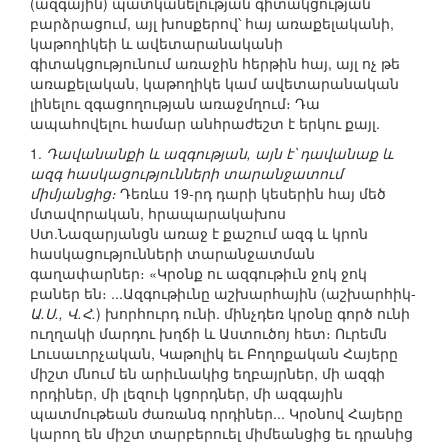
(ազգային) պատկանելության գիտակցության
բարձրացում, այլ խոսքերով՝ հայ առաքելականի,
կաթողիկեի և ավետարանականի
գիտակցությունում առաջին հերթին հայ, այլ ոչ թե
առաքելական, կաթողիկե կամ ավետարանական
լինելու զգացողության առաջմղում։ Դա
ապահովելու համար անհրաժեշտ է երկու քայլ.
1.
Դավանանքի և ազգության, այն է՝ դավանաք և
ազգ հասկացությունների տարանջատում
միմյանցից։
Դեռևս 19-րդ դարի կեսերին հայ մեծ
մտավորական, հրապարակախոս
Ստ.Նազարյանցն առաջ է քաշում ազգ և կրոն
հասկացությունների տարանջատման
գաղափարներ։ «Կրօնք ու ազգութիւն ջոկ ջոկ
բաներ են։ ...Ազգութիւնը աշխարհային (աշխարհիկ-
Ա.Ս., Վ.Հ.
) խորհուրդ ունի. մինչդեռ կրօնը գործ ունի
ուղղակի մարդու խղճի և Աստուծոյ հետ։ Ուրեմն
Լուսաւորչական, Կաթոլիկ եւ Բողոքական Հայերը
միշտ մնում են արիւնակից եղբայրներ, մի ազգի
որդիներ, մի լեզուի կցորդներ, մի ազգային
պատմութեան ժառանգ որդիներ... Կրօնով Հայերը
կարող են միշտ տարբերուել միմեանցից եւ դրանից