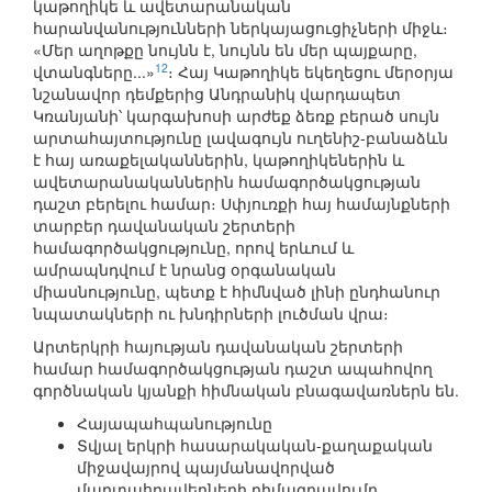
կաթողիկե և ավետարանական
հարանվանությունների ներկայացուցիչների միջև։
«Մեր աղոթքը նույնն է, նույնն են մեր պայքարը,
12
վտանգները...»
։ Հայ Կաթողիկե եկեղեցու մերօրյա
նշանավոր դեմքերից Անդրանիկ վարդապետ
Կռանյանի՝ կարգախոսի արժեք ձեռք բերած սույն
արտահայտությունը լավագույն ուղենիշ-բանաձևն
է հայ առաքելականներին, կաթողիկեներին և
ավետարանականներին համագործակցության
դաշտ բերելու համար։ Սփյուռքի հայ համայնքների
տարբեր դավանական շերտերի
համագործակցությունը, որով երևում և
ամրապնդվում է նրանց օրգանական
միասնությունը, պետք է հիմնված լինի ընդհանուր
նպատակների ու խնդիրների լուծման վրա։
Արտերկրի հայության դավանական շերտերի
համար համագործակցության դաշտ ապահովող
գործնական կյանքի հիմնական բնագավառներն են.
Հայապահպանությունը
Տվյալ երկրի հասարակական-քաղաքական
միջավայրով պայմանավորված
մարտահրավերների դիմագրավումը