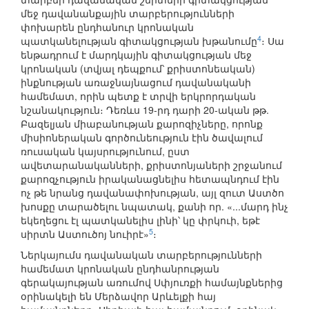
մեջ դավանանքային տարբերությունների
փոխարեն ընդհանուր կրոնական
4
պատկանելության գիտակցության խթանումը
։ Սա
ենթադրում է մարդկային գիտակցության մեջ
կրոնական (տվյալ դեպքում՝ քրիստոնեական)
ինքնության առաջնայնացում դավանականի
համեմատ, որին պետք է տրվի երկրորդական
նշանակություն։ Դեռևս 19-րդ դարի 20-ական թթ.
Բազելյան միաբանության քարոզիչները, որոնք
միսիոներական գործունեություն էին ծավալում
ռուսական կայսրությունում, ըստ
ավետարանականների, քրիստոնյաների շրջանում
քարոզչություն իրականացնելիս հետապնդում էին
ոչ թե նրանց դավանափոխության, այլ զուտ Աստծո
խոսքը տարածելու նպատակ, քանի որ. «...մարդ ինչ
եկեղեցու էլ պատկանելիս լինի՝ կը փրկուի, եթէ
5
սիրտն Աստուծոյ նուիրէ»
։
Ներկայումս դավանական տարբերությունների
համեմատ կրոնական ընդհանրության
գերակայության առումով Սփյուռքի համայնքներից
օրինակելի են Մերձավոր Արևելքի հայ