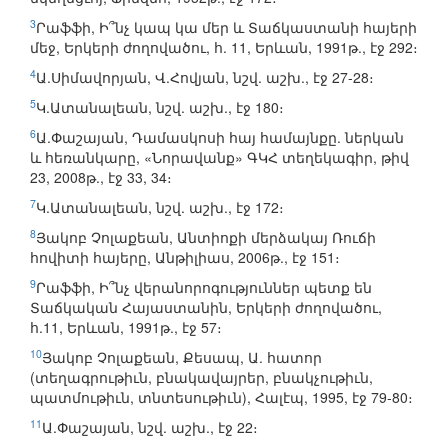
3
Րաֆֆի, Ի՞նչ կապ կա մեր և Տաճկաստանի հայերի
մեջ, Երկերի ժողովածու, հ. 11, Երևան, 1991թ., էջ 292։
4
Ա.Սիմավորյան, Վ.Հովյան, նշվ. աշխ., էջ 27-28։
5
Կ.Ատանալեան, նշվ. աշխ., էջ 180։
6
Ա.Փաշայան, Դամասկոսի հայ համայնքը. ներկան
և հեռանկարը, «Նորավանք» ԳԿՀ տեղեկագիր, թիվ
23, 2008թ., էջ 33, 34։
7
Կ.Ատանալեան, նշվ. աշխ., էջ 172։
8
Յակոբ Չոլաքեան, Անտիոքի մերձակայ Ռուճի
հովիտի հայերը, Անթիլիաս, 2006թ., էջ 151։
9
Րաֆֆի, Ի՞նչ վերանորոգություններ պետք են
Տաճկական Հայաստանին, Երկերի ժողովածու,
հ.11, Երևան, 1991թ., էջ 57։
10
Յակոբ Չոլաքեան, Քեսապ, Ա. հատոր
(տեղագրութիւն, բնակավայրեր, բնակչութիւն,
պատմութիւն, տնտեսութիւն), Հալէպ, 1995, էջ 79-80։
11
Ա.Փաշայան, նշվ. աշխ., էջ 22։