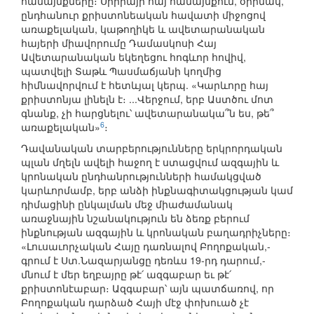
համայնքները։ Սիրիայի հայ համայնքում, օրինակ,
ընդհանուր քրիստոնեական հավատի միջոցով
առաքելական, կաթողիկե և ավետարանական
հայերի միավորումը Դամասկոսի Հայ
Ավետարանական եկեղեցու հոգևոր հովիվ,
պատվելի Տաթև Պասմաճյանի կողմից
հիմնավորվում է հետևյալ կերպ. «Կարևորը հայ
քրիստոնյա լինելն է։ ...Վերջում, երբ Աստծու մոտ
գնանք, չի հարցնելու՝ ավետարանակա՞ն ես, թե՞
6
առաքելական»
։
Դավանական տարբերությունները երկրորդական
պլան մղելն ավելի հաջող է ստացվում ազգային և
կրոնական ընդհանրությունների համակցված
կարևորմամբ, երբ անձի ինքնագիտակցության կամ
դիմացինի ընկալման մեջ միաժամանակ
առաջնային նշանակություն են ձեռք բերում
ինքնության ազգային և կրոնական բաղադրիչները։
«Լուսաւորչական Հայը դառնալով Բողոքական,-
գրում է Ստ.Նազարյանցը դեռևս 19-րդ դարում,-
մնում է մեր եղբայրը թէ՛ ազգաբար եւ թէ՛
քրիստոնէաբար։ Ազգաբար՝ այն պատճառով, որ
Բողոքական դարձած Հայի մէջ փոխուած չէ