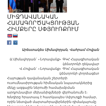
ՄԻՋԴԱՎԱՆԱԿԱՆ
ՀԱՄԱԳՈՐԾԱԿՑՈՒԹՅԱՆ
ՀԻՄՔԵՐԸ ՍՓՅՈՒՌՔՈՒՄ
Արեստակես Սիմավորյան, Վահրամ Հովյան
Ա.Սիմավորյան` «Նորավանք» ԳԿՀ Հայագիտական
կենտրոնի ղեկավար
Վ.Հովյան` «Նորավանք» ԳԿՀ Հայագիտական
կենտրոնի փորձագետ
Հայության դավանական շերտերի
ուսումնասիրության հիմնական նպատակներից
մեկը ազգային ներուժի համախմբման
արդյունավետ մեխանիզմների վերհանումն է։
Խնդիրը հրատապ է հատկապես Սփյուռքի համար,
որին նետված մարտահրավերներին դիմակայումը