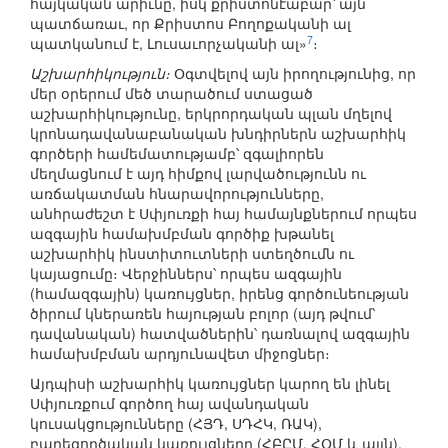
հայկական արիւնը, իսկ քրիստոնէաբար՝ այն
պատճառաւ, որ Քրիստոս Բողոքականի ալ
7
պատկանում է, Լուսաւորչականի ալ»
։
Աշխարհիկություն։
Օգտվելով այն իրողությունից, որ
մեր օրերում մեծ տարածում ստացած
աշխարհիկությունը, երկրորդական պլան մղելով
կրոնադավանաբանական խնդիրներն աշխարհիկ
գործերի համեմատությամբ՝ զգալիորեն
մեղմացնում է այդ հիմքով լարվածությունն ու
առճակատման հնարավորությունները,
անհրաժեշտ է Սփյուռքի հայ համայնքներում որպես
ազգային համախմբման գործիք խթանել
աշխարհիկ ինստիտուտների ստեղծումն ու
կայացումը։ Վերջիններս՝ որպես ազգային
(համազգային) կառույցներ, իրենց գործունեության
ծիրում կներառեն հայության բոլոր (այդ թվում՝
դավանական) հատվածներին՝ դառնալով ազգային
համախմբման արդյունավետ միջոցներ։
Այդպիսի աշխարհիկ կառույցներ կարող են լինել
Սփյուռքում գործող հայ ավանդական
կուսակցությունները (ՀՅԴ, ՍԴՀԿ, ՌԱԿ),
բարեգործական կառույցները (ՀԲԸՄ, ՀՕՄ և այլն),