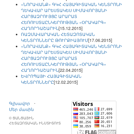
«ՆՈՐԱՎԱՆՔ» ԳԿՀ ՀԱՅԱԳԻՏԱԿԱՆ ԿԵՆՏՐՈՆԻ
ՂԵԿԱՎԱՐ ԱՐԵՍՏԱԿԵՍ ՍԻՄԱՎՈՐՅԱՆԻ
ՀԱՐՑԱԶՐՈՒՅՑԸ ԱՐԱՐԱՏ
ՀԵՌՈՒՍՏԱԸՆԿԵՐՈՒԹՅԱՆ «ՕՐԱԿԱՐԳ»
ՀԱՂՈՐԴԱՇԱՐԻՆ
[15.12.2015]
ՌԱԶՄԱՎԱՐԱԿԱՆ ՀԵՏԱԶՈՏԱԿԱՆ
ԿԵՆՏՐՈՆՆԵՐԸ ԹՈՒՐՔԻԱՅՈՒՄ
[17.06.2015]
«ՆՈՐԱՎԱՆՔ» ԳԿՀ ՀԱՅԱԳԻՏԱԿԱՆ ԿԵՆՏՐՈՆԻ
ՂԵԿԱՎԱՐ ԱՐԵՍՏԱԿԵՍ ՍԻՄԱՎՈՐՅԱՆԻ
ՀԱՐՑԱԶՐՈՒՅՑԸ ԱՐԱՐԱՏ
ՀԵՌՈՒՍՏԱԸՆԿԵՐՈՒԹՅԱՆ «ՕՐԱԿԱՐԳ»
ՀԱՂՈՐԴԱՇԱՐԻՆ
[22.04.2015]
ԵՎՐՈՊԱՅԻ ՀԱՅԱԳԻՏԱԿԱՆ
ԿԵՆՏՐՈՆՆԵՐԸ
[12.02.2015]
Գլխավոր
⋅
Մեր մասին
© ՑԱՆՑԱՅԻՆ
ՀԵՏԱԶՈՏԱԿԱՆ ԻՆՍՏԻՏՈՒՏ