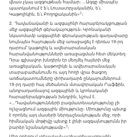
վնաս չկայ ազգութեան համար։ ...Ազգը միապէս
պատկանում է ե՛ւ Լուսաւորչականին, ե՛ւ
2
Կաթոլիկին, ե՛ւ Բողոքականին»
։
2.
Դավանականի և ազգայինի հարաբերակցության
մեջ ազգայինի գերակայություն։
Կրոնականի
նկատմամբ ազգայինի գերակայության գաղափարը
նույնպես հայության մեջ առաջացել է դեռևս 19-րդ
դարում՝ կաթոլիկ և ավետարանական
հարանվանությունների առաջացման հետ մեկտեղ։
Դրա գլխավոր խնդիրն էր մեղմել հայերի մեջ
առաքելական, կաթողիկե և ավետարանական
տարաբաժանումն ու այդ հողի վրա ծագող
առճակատումները փոխադարձ ընկալումներում։
19-րդ դարի հայ մեծանուն մտավորական Րաֆֆին,
անդրադառնալով ազգայինի և կրոնականի
հարաբերակցության խնդրին, նշում է.
«...Դավանությունների բազմատեսակությունը չի
ոչնչացնում ազգային միությունը։ Միությունը պետք
է որոնել այդ մասերի ներդաշնակության մեջ, որի
հիմնական մոթիվը պետք է լինի ազգայնությունն իր
3
բարձր նշանակությամբ»
։
Մեր օրերում տեսական-աշխարհայացքային