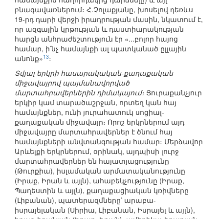
բնագավառներում։ Հ.Չոլաքյանը, խոսելով դեռևս
19-րդ դարի վերջի իրադրության մասին, նկատում է,
որ ազգային կրթության և դաստիարակության
հարցն անհրաժեշտություն էր «...բոլոր հայոց
համար, ի՛նչ համայնքի ալ պատկանած ըլլային
13
անոնք»
։
Տվյալ երկրի հասարակական-քաղաքական
միջավայրով պայմանավորված
մարտահրավերներին դիմակայում։
Յուրաքանչյուր
երկիր կամ տարածաշրջան, որտեղ կան հայ
համայնքներ, ունի յուրահատուկ սոցիալ-
քաղաքական միջավայր։ Որոշ երկրներում այդ
միջավայրը մարտահրավերներ է ծնում հայ
համայնքների անվտանգության համար։ Մերձավոր
Արևելքի երկրներում, օրինակ, այդպիսի լուրջ
մարտահրավերներ են հայատյացությունը
(Թուրքիա), իսլամական արմատականությունը
(Իրաք, Իրան և այլն), ահաբեկչությունը (Իրաք,
Պաղեստին և այլն), քաղաքացիական կռիվները
(Լիբանան), պատերազմները՝ արաբա-
իսրայելական (Սիրիա, Լիբանան, Իսրայել և այլն),