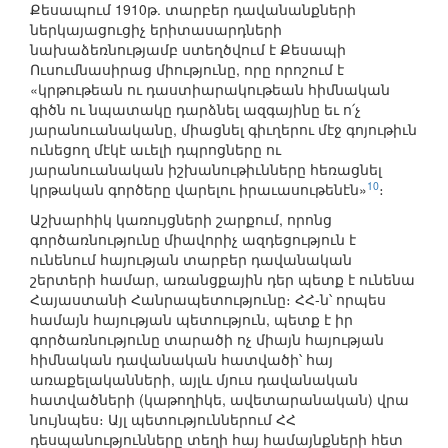
Քեսապում 1910թ. տարբեր դավանանքների
ներկայացուցիչ երիտասարդների
նախաձեռնությամբ ստեղծվում է Քեսապի
Ուսումնասիրաց միությունը, որը որոշում է
«կրթութեան ու դաստիարակութեան հիմնական
գիծն ու նպատակը դարձնել ազգայինը եւ ո՛չ
յարանուանականը, միացնել գիւղերու մէջ գոյութիւն
ունեցող մէկէ աւելի դպրոցները ու
յարանուանական իշխանութիւնները հեռացնել
10
կրթական գործերը վարելու իրաւասութենէն»
։
Աշխարհիկ կառույցների շարքում, որոնց
գործառնությունը միավորիչ ազդեցություն է
ունենում հայության տարբեր դավանական
շերտերի համար, առանցքային դեր պետք է ունենա
Հայաստանի Հանրապետությունը։ ՀՀ-ն՝ որպես
համայն հայության պետություն, պետք է իր
գործառնությունը տարածի ոչ միայն հայության
հիմնական դավանական հատվածի՝ հայ
առաքելականների, այլև մյուս դավանական
հատվածների (կաթողիկե, ավետարանական) վրա
նույնպես։ Այլ պետություններում ՀՀ
դեսպանությունները տեղի հայ համայնքների հետ