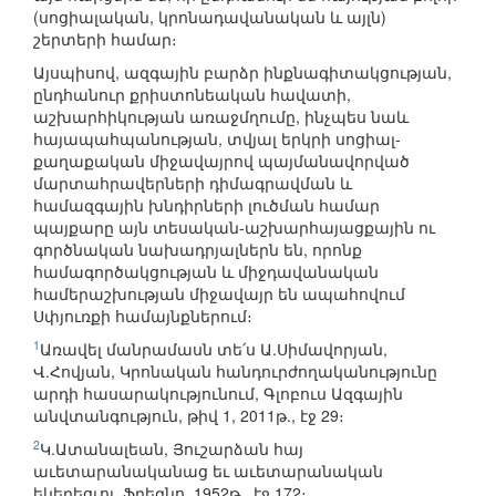
(սոցիալական, կրոնադավանական և այլն)
շերտերի համար։
Այսպիսով, ազգային բարձր ինքնագիտակցության,
ընդհանուր քրիստոնեական հավատի,
աշխարհիկության առաջմղումը, ինչպես նաև
հայապահպանության, տվյալ երկրի սոցիալ-
քաղաքական միջավայրով պայմանավորված
մարտահրավերների դիմագրավման և
համազգային խնդիրների լուծման համար
պայքարը այն տեսական-աշխարհայացքային ու
գործնական նախադրյալներն են, որոնք
համագործակցության և միջդավանական
համերաշխության միջավայր են ապահովում
Սփյուռքի համայնքներում։
1
Առավել մանրամասն տե՛ս Ա.Սիմավորյան,
Վ.Հովյան, Կրոնական հանդուրժողականությունը
արդի հասարակությունում, Գլոբուս Ազգային
անվտանգություն, թիվ 1, 2011թ., էջ 29։
2
Կ.Ատանալեան, Յուշարձան հայ
աւետարանականաց եւ աւետարանական
եկեղեցւոյ, Ֆրեզնո, 1952թ., էջ 172։