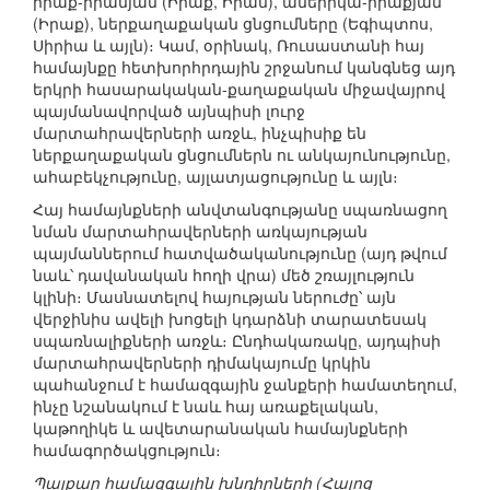
իրաք-իրանյան (Իրաք, Իրան), ամերիկա-իրաքյան
(Իրաք), ներքաղաքական ցնցումները (Եգիպտոս,
Սիրիա և այլն)։ Կամ, օրինակ, Ռուսաստանի հայ
համայնքը հետխորհրդային շրջանում կանգնեց այդ
երկրի հասարակական-քաղաքական միջավայրով
պայմանավորված այնպիսի լուրջ
մարտահրավերների առջև, ինչպիսիք են
ներքաղաքական ցնցումներն ու անկայունությունը,
ահաբեկչությունը, այլատյացությունը և այլն։
Հայ համայնքների անվտանգությանը սպառնացող
նման մարտահրավերների առկայության
պայմաններում հատվածականությունը (այդ թվում
նաև՝ դավանական հողի վրա) մեծ շռայլություն
կլինի։ Մասնատելով հայության ներուժը՝ այն
վերջինիս ավելի խոցելի կդարձնի տարատեսակ
սպառնալիքների առջև։ Ընդհակառակը, այդպիսի
մարտահրավերների դիմակայումը կրկին
պահանջում է համազգային ջանքերի համատեղում,
ինչը նշանակում է նաև հայ առաքելական,
կաթողիկե և ավետարանական համայնքների
համագործակցություն։
Պայքար համազգային խնդիրների (Հայոց