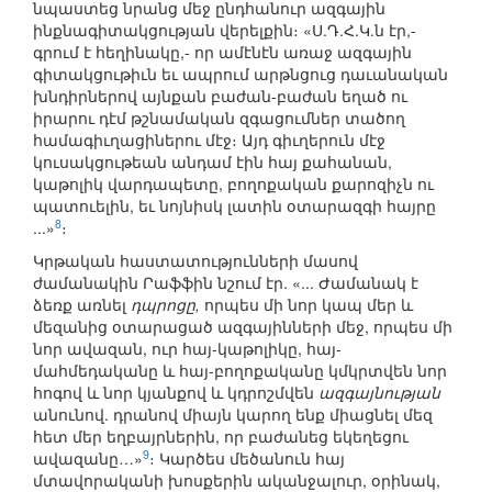
նպաստեց նրանց մեջ ընդհանուր ազգային
ինքնագիտակցության վերելքին։ «Ս.Դ.Հ.Կ.ն էր,-
գրում է հեղինակը,- որ ամէնէն առաջ ազգային
գիտակցութիւն եւ ապրում արթնցուց դաւանական
խնդիրներով այնքան բաժան-բաժան եղած ու
իրարու դէմ թշնամական զգացումներ տածող
համագիւղացիներու մէջ։ Այդ գիւղերուն մէջ
կուսակցութեան անդամ էին հայ քահանան,
կաթոլիկ վարդապետը, բողոքական քարոզիչն ու
պատուելին, եւ նոյնիսկ լատին օտարազգի հայրը
8
...»
։
Կրթական հաստատությունների մասով
ժամանակին Րաֆֆին նշում էր. «... Ժամանակ է
ձեռք առնել
դպրոցը,
որպես մի նոր կապ մեր և
մեզանից օտարացած ազգայինների մեջ, որպես մի
նոր ավազան, ուր հայ-կաթոլիկը, հայ-
մահմեդականը և հայ-բողոքականը կմկրտվեն նոր
հոգով և նոր կյանքով և կդրոշմվեն
ազգայնության
անունով. դրանով միայն կարող ենք միացնել մեզ
հետ մեր եղբայրներին, որ բաժանեց եկեղեցու
9
ավազանը…»
։ Կարծես մեծանուն հայ
մտավորականի խոսքերին ականջալուր, օրինակ,