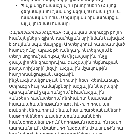
Պայքարը համազգային խնդիրների (Հայոց
ցեղասպանության միջազգային ճանաչում և
դատապարտում, Արցախյան հիմնահարց և
այլն) լուծման համար։
Հայապահպանություն։
Հայկական սփյուռքի բոլոր
համայնքների գլխին դամոկլյան սրի նման կախված
է ձուլման սպառնալիքը։ Արտերկրում հաստատված
հայությունը, արագ թե դանդաղ, ինտեգրվում է
տեղի սոցիոմշակութային միջավայրին, ինչը
ցավալիորեն զուգորդվում է ազգային ինքնության
բաղադրիչների՝ լեզվի, ազգային մշակույթին
հաղորդակցության, ազգային
ինքնագիտակցության կորստի հետ։ Հետևաբար,
Սփյուռքի հայ համայնքների ազգային նկարագրի
պահպանումը պահանջում է համազգային
ջանքերի համատեղում ընդհանուր նպատակի՝
հայապահպանության շուրջ, ինչը, ի թիվս այլ
բաների, ենթադրում է նաև հայ առաքելականների,
կաթողիկեների և ավետարանականների
համագործակցություն՝ կրթության (ազգային լեզվի
պահպանում), մշակույթի (ազգային մշակույթին հայ
համայնքին հաղորդակից դարձնելը) և այլ