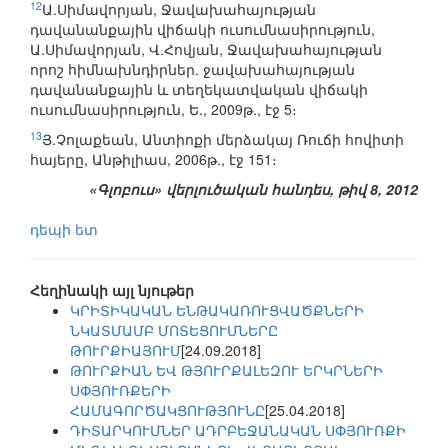
12
Ա.Սիմավորյան, Ջավախահայության
դավանանքային վիճակի ուսումնասիրություն,
Ա.Սիմավորյան, Վ.Հովյան, Ջավախահայության
որոշ հիմնախնդիրներ. ջավախահայության
դավանանքային և տեղեկատվական վիճակի
ուսումնասիրություն, Ե., 2009թ., էջ 5։
13
Յ.Չոլաքեան, Անտիոքի մերձակայ Ռուճի հովիտի
հայերը, Անթիլիաս, 2006թ., էջ 151։
«Գլոբուս» վերլուծական հանդես, թիվ 8, 2012
դեպի ետ
Հեղինակի այլ նյութեր
ԿՐԻՏԻԿԱԿԱՆ ԵՆԹԱԿԱՌՈՒՑՎԱԾՔՆԵՐԻ
ՆԿԱՏՄԱՄԲ ՄՈՏԵՑՈՒՄՆԵՐԸ
ԹՈՒՐՔԻԱՅՈՒՄ
[24.09.2018]
ԹՈՒՐՔԻԱՆ ԵՎ ԹՅՈՒՐՔԱԼԵԶՈՒ ԵՐԿՐՆԵՐԻ
ՍՓՅՈՒՌՔԵՐԻ
ՀԱՄԱԳՈՐԾԱԿՑՈՒԹՅՈՒՆԸ
[25.04.2018]
ԴԻՏԱՐԿՈՒՄՆԵՐ ԱԴՐԲԵՋԱՆԱԿԱՆ ՍՓՅՈՒՌՔԻ