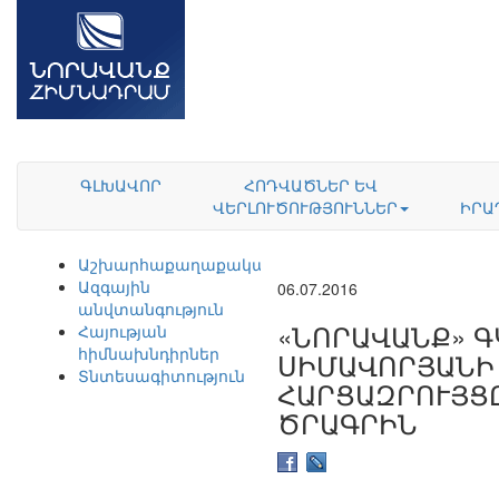
ԳԼԽԱՎՈՐ
ՀՈԴՎԱԾՆԵՐ ԵՎ
ՎԵՐԼՈՒԾՈՒԹՅՈՒՆՆԵՐ
ԻՐԱ
Աշխարհաքաղաքականություն
Ազգային
06.07.2016
անվտանգություն
«ՆՈՐԱՎԱՆՔ» Գ
Հայության
հիմնախնդիրներ
ՍԻՄԱՎՈՐՅԱՆԻ 
Տնտեսագիտություն
ՀԱՐՑԱԶՐՈՒՅՑԸ
ԾՐԱԳՐԻՆ