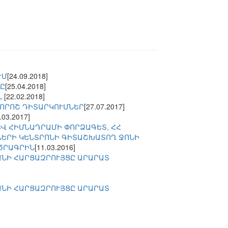
ՒՄ
[24.09.2018]
ՆԸ
[25.04.2018]
Լ
[22.02.2018]
 ՈՐՈՇ ԴԻՏԱՐԿՈՒՄՆԵՐ
[27.07.2017]
.03.2017]
Վ ՀԻՄՆԱԴՐԱՄԻ ՓՈՐՁԱԳԵՏ, ՀՀ
ԵՐԻ ԿԵՆՏՐՈՆԻ ԳԻՏԱՇԽԱՏՈՂ ՋՈՆԻ
 ԾՐԱԳՐԻՆ
[11.03.2016]
ԱՆԻ ՀԱՐՑԱԶՐՈՒՅՑԸ ԱՐԱՐԱՏ
ԱՆԻ ՀԱՐՑԱԶՐՈՒՅՑԸ ԱՐԱՐԱՏ