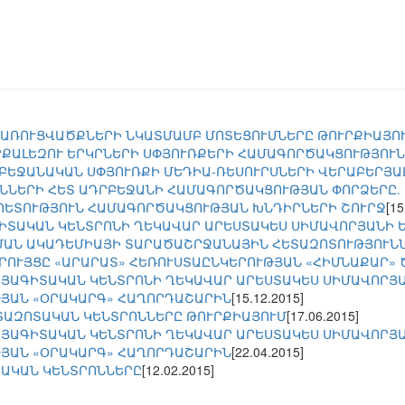
ԱՌՈՒՑՎԱԾՔՆԵՐԻ ՆԿԱՏՄԱՄԲ ՄՈՏԵՑՈՒՄՆԵՐԸ ԹՈՒՐՔԻԱՅՈ
ՐՔԱԼԵԶՈՒ ԵՐԿՐՆԵՐԻ ՍՓՅՈՒՌՔԵՐԻ ՀԱՄԱԳՈՐԾԱԿՑՈՒԹՅՈՒ
ԲԵՋԱՆԱԿԱՆ ՍՓՅՈՒՌՔԻ ՄԵԴԻԱ-ՌԵՍՈՒՐՍՆԵՐԻ ՎԵՐԱԲԵՐՅԱ
ՆՆԵՐԻ ՀԵՏ ԱԴՐԲԵՋԱՆԻ ՀԱՄԱԳՈՐԾԱԿՑՈՒԹՅԱՆ ՓՈՐՁԵՐԸ.
ՊԵՏՈՒԹՅՈՒՆ ՀԱՄԱԳՈՐԾԱԿՑՈՒԹՅԱՆ ԽՆԴԻՐՆԵՐԻ ՇՈՒՐՋ
[15
ԻՏԱԿԱՆ ԿԵՆՏՐՈՆԻ ՂԵԿԱՎԱՐ ԱՐԵՍՏԱԿԵՍ ՍԻՄԱՎՈՐՅԱՆԻ Ե
ԱՆ ԱԿԱԴԵՄԻԱՅԻ ՏԱՐԱԾԱՇՐՋԱՆԱՅԻՆ ՀԵՏԱԶՈՏՈՒԹՅՈՒՆՆ
ՐՈՒՅՑԸ «ԱՐԱՐԱՏ» ՀԵՌՈՒՍՏԱԸՆԿԵՐՈՒԹՅԱՆ «ՀԻՄՆԱՔԱՐ»
ԱՅԱԳԻՏԱԿԱՆ ԿԵՆՏՐՈՆԻ ՂԵԿԱՎԱՐ ԱՐԵՍՏԱԿԵՍ ՍԻՄԱՎՈՐՅ
ՅԱՆ «ՕՐԱԿԱՐԳ» ՀԱՂՈՐԴԱՇԱՐԻՆ
[15.12.2015]
ԱԶՈՏԱԿԱՆ ԿԵՆՏՐՈՆՆԵՐԸ ԹՈՒՐՔԻԱՅՈՒՄ
[17.06.2015]
ԱՅԱԳԻՏԱԿԱՆ ԿԵՆՏՐՈՆԻ ՂԵԿԱՎԱՐ ԱՐԵՍՏԱԿԵՍ ՍԻՄԱՎՈՐՅ
ՅԱՆ «ՕՐԱԿԱՐԳ» ՀԱՂՈՐԴԱՇԱՐԻՆ
[22.04.2015]
ԱԿԱՆ ԿԵՆՏՐՈՆՆԵՐԸ
[12.02.2015]