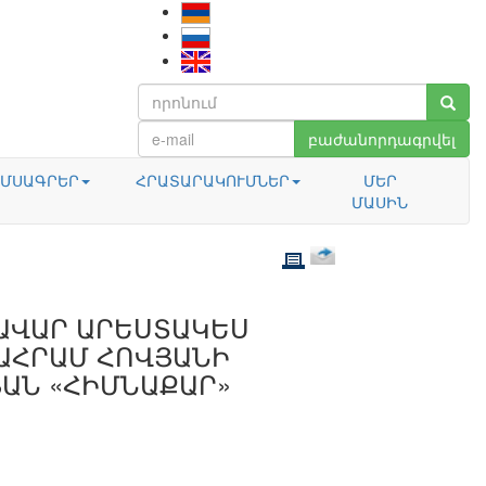
բաժանորդագրվել
ՄՍԱԳՐԵՐ
ՀՐԱՏԱՐԱԿՈՒՄՆԵՐ
ՄԵՐ
ՄԱՍԻՆ
ԱՎԱՐ ԱՐԵՍՏԱԿԵՍ
ԱՀՐԱՄ ՀՈՎՅԱՆԻ
ԱՆ «ՀԻՄՆԱՔԱՐ»