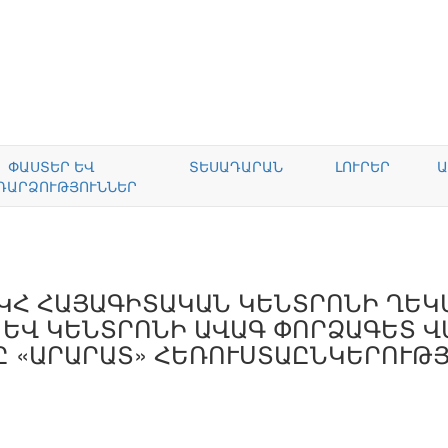
ՓԱՍՏԵՐ ԵՎ
ՏԵՍԱԴԱՐԱՆ
ԼՈՒՐԵՐ
Ա
ԴԱՐՁՈՒԹՅՈՒՆՆԵՐ
ԿՀ ՀԱՅԱԳԻՏԱԿԱՆ ԿԵՆՏՐՈՆԻ ՂԵԿ
ԵՎ ԿԵՆՏՐՈՆԻ ԱՎԱԳ ՓՈՐՁԱԳԵՏ Վ
 «ԱՐԱՐԱՏ» ՀԵՌՈՒՍՏԱԸՆԿԵՐՈՒԹՅ