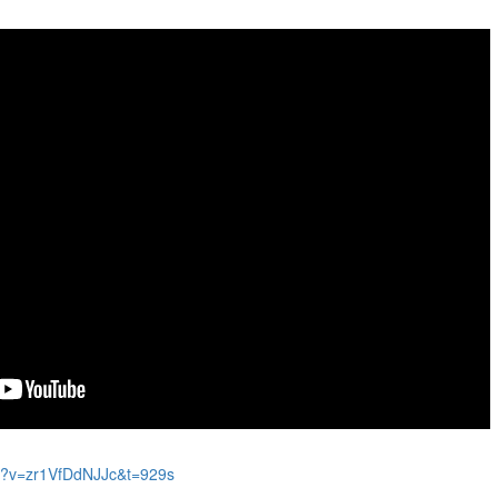
ch?v=zr1VfDdNJJc&t=929s