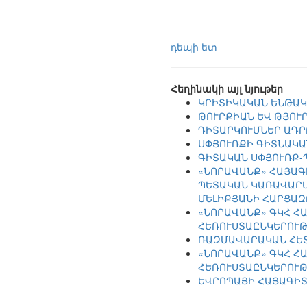
դեպի ետ
Հեղինակի այլ նյութեր
ԿՐԻՏԻԿԱԿԱՆ ԵՆԹԱԿ
ԹՈՒՐՔԻԱՆ ԵՎ ԹՅՈՒ
ԴԻՏԱՐԿՈՒՄՆԵՐ ԱԴՐ
ՍՓՅՈՒՌՔԻ ԳԻՏՆԱԿԱ
ԳԻՏԱԿԱՆ ՍՓՅՈՒՌՔ-
«ՆՈՐԱՎԱՆՔ» ՀԱՅԱԳ
ՊԵՏԱԿԱՆ ԿԱՌԱՎԱՐՄ
ՄԵԼԻՔՅԱՆԻ ՀԱՐՑԱԶ
«ՆՈՐԱՎԱՆՔ» ԳԿՀ Հ
ՀԵՌՈՒՍՏԱԸՆԿԵՐՈՒԹ
ՌԱԶՄԱՎԱՐԱԿԱՆ ՀԵՏ
«ՆՈՐԱՎԱՆՔ» ԳԿՀ Հ
ՀԵՌՈՒՍՏԱԸՆԿԵՐՈՒԹ
ԵՎՐՈՊԱՅԻ ՀԱՅԱԳԻՏ