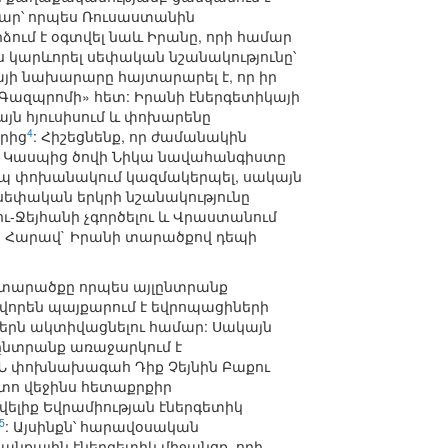
մար՝ որպես Ռուսաստանին
ձում է օգտվել նաև Իրանը, որի համար
ս կարևորել սեփական նշանակությունը՝
յի նախարարը հայտարարել է, որ իր
«Գազպրոմի» հետ: Իրանի էներգետիկայի
ն հյուսիսում և փոխարենը
4
րից
: Հիշեցնենք, որ ժամանակին
րը Կասպից ծովի Նիկա նավահանգիստը
պ փոխանակում կազմակերպել, սակայն
 սեփական երկրի նշանակությունը
ւ-Ջեյհանի չգործելու և Վրաստանում
ի Հարավ` Իրանի տարածքով դեպի
ն տարածքը որպես այլընտրանք
վորեն պայքարում է եվրոպացիների
երն ակտիվացնելու համար: Սակայն
յլընտրանք առաջարկում է
Ն փոխնախագահ Դիք Չեյնին Բաքու
ետո վեջինս հետաքրքիր
ելիք Եվրամիության էներգետիկ
5
: Այսինքն՝ հարավօսական
անքային էներգետիկ միջանցք, որի