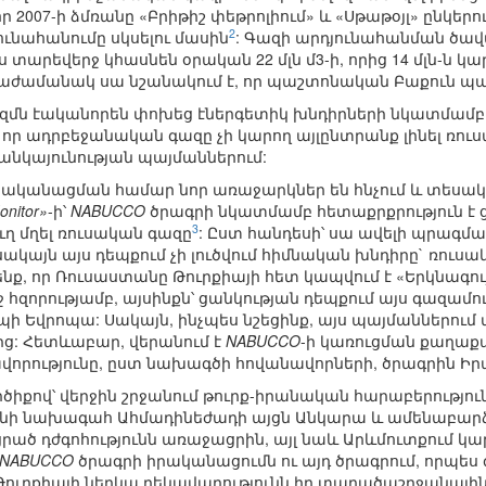
որ 2007-ի ձմռանը «Բրիթիշ փեթրոլիում» և «Սթաթօյլ» ընկե
2
ւնահանումը սկսելու մասին
: Գազի արդյունահանման ծավ
 տարեվերջ կհասնեն օրական 22 մլն մ3-ի, որից 14 մլն-ն կ
իաժամանակ սա նշանակում է, որ պաշտոնական Բաքուն պ
ն էականորեն փոխեց էներգետիկ խնդիրների նկատմամբ 
որ ադրբեջանական գազը չի կարող այլընտրանք լինել ռուսա
նկայունության պայմաններում:
ականացման համար նոր առաջարկներ են հնչում և տեսակ
onitor»
-ի՝
NABUCCO
ծրագրի նկատմամբ հետաքրքրություն է 
3
ղ մղել ռուսական գազը
: Ըստ հանդեսի՝ սա ավելի պրագմա
ակայն այս դեպքում չի լուծվում հիմնական խնդիրը` ռուս
ենք, որ Ռուսաստանը Թուրքիայի հետ կապվում է «Երկնագույ
 հզորությամբ, այսինքն՝ ցանկության դեպքում այս գազամո
պի Եվրոպա: Սակայն, ինչպես նշեցինք, այս պայմաններում
ց: Հետևաբար, վերանում է
NABUCCO
-ի կառուցման քաղաք
որությունը, ըստ նախագծի հովանավորների, ծրագրին Իրա
քով՝ վերջին շրջանում թուրք-իրանական հարաբերությու
րանի նախագահ Ահմադինեժադի այցն Անկարա և ամենաբարձր
րած դժգոհությունն առաջացրին, այլ նաև Արևմուտքում կա
NABUCCO
ծրագրի իրականացումն ու այդ ծրագրում, որպե
 Թուրքիայի ներկա ղեկավարությունն իր տարածաշրջանայ