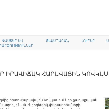
ՓԱՍՏԵՐ ԵՎ
ՏԵՍԱԴԱՐԱՆ
ԼՈՒՐԵՐ
Ա
ԴԱՐՁՈՒԹՅՈՒՆՆԵՐ
Ր ԻՐԱՎԻՃԱԿ ՀԱՐԱՎԱՅԻՆ ԿՈՎԿԱՍ
ից հետո Հարավային Կովկասում նոր քաղաքական
նչն ազդել է նաև էներգետիկ փոխադրումների