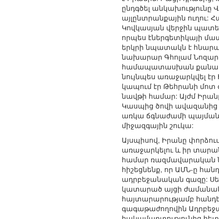
ընդգծել անկախությունը 
այլընտրանքային ուղու: 
Կովկասյան վերջին պատեր
որպես էներգետիկայի մա
երկրի նպատակն է հնարավ
նախարար Գհոլամ Նոզարի
համապատասխան քանակի 
նույնպես առաջարկվել է
կապում էր Թեհրանի մո
նավթի համար: Այժմ Իրան
Կասպից ծովի ավազանից է
առկա ճգնաժամի պայմանն
միջազգային շուկա:
Այսպիսով, Իրանը փորձու
առաջարկելու և իր տարան
համար ռազմավարական նշ
հիշեցնենք, որ ԱՄՆ-ը հան
ադրբեջանական գազը: Սե
կատարած այցի ժամանակ ա
հայտարարությամբ հանդե
գագաթաժողովին Ադրբեջ
հակամարտությունից հետո