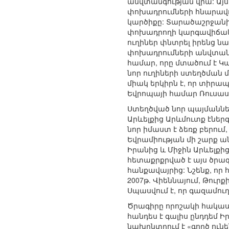
անվտանգության վրա: Այս
փոխադրումների հնարավո
կարծիքը: Տարածաշրջանի 
փոխադրողի կարգավիճակը
ուղիներ փնտրել իրենց ն
փոխադրումների անվտանգ
համար, որը մտածում է 
նոր ուղիների ստեղծման մ
միակ երկիրն է, որ տիրա
Եվրոպայի համար Ռուսաստ
Ստեղծված նոր պայմաններո
Արևելքից Արևմուտք էներ
նոր իմաստ է ձեռք բերում
Եվրամիության մի շարք ա
Իրանից և Միջին Արևելքի
հետաքրքրված է այս ծրագ
հանքավայրից: Նշենք, որ
2007թ. Վիեննայում, Թուր
Սպասվում է, որ գազամուղ
Ծրագիրը որոշակի հակասո
հանդես է գալիս ընդդեմ 
նախընտրում է «գործ ուն