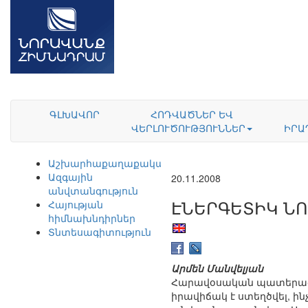
ԳԼԽԱՎՈՐ
ՀՈԴՎԱԾՆԵՐ ԵՎ
ՎԵՐԼՈՒԾՈՒԹՅՈՒՆՆԵՐ
ԻՐԱ
Աշխարհաքաղաքականություն
Ազգային
20.11.2008
անվտանգություն
ԷՆԵՐԳԵՏԻԿ ՆՈ
Հայության
հիմնախնդիրներ
Տնտեսագիտություն
Արմեն Մանվելյան
Հարավօսական պատերազմ
իրավիճակ է ստեղծվել, ի