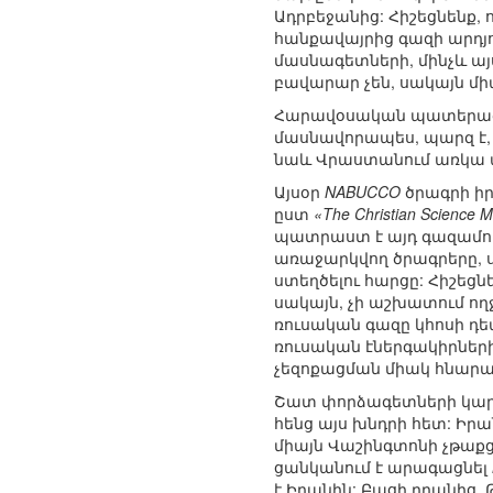
Ադրբեջանից: Հիշեցնենք, 
հանքավայրից գազի արդյո
մասնագետների, մինչև այս
բավարար չեն, սակայն մ
Հարավօսական պատերազմ
մասնավորապես, պարզ է, 
նաև Վրաստանում առկա ա
Այսօր
NABUCCO
ծրագրի իր
ըստ
«The Christian Science M
պատրաստ է այդ գազամու
առաջարկվող ծրագրերը, ս
ստեղծելու հարցը: Հիշեցն
սակայն, չի աշխատում ողջ
ռուսական գազը կհոսի դե
ռուսական էներգակիրների
չեզոքացման միակ հնարավ
Շատ փորձագետների կարծի
հենց այս խնդրի հետ: Ի
միայն Վաշինգտոնի չթաքց
ցանկանում է արագացնել
է Իրանին: Բացի դրանից,