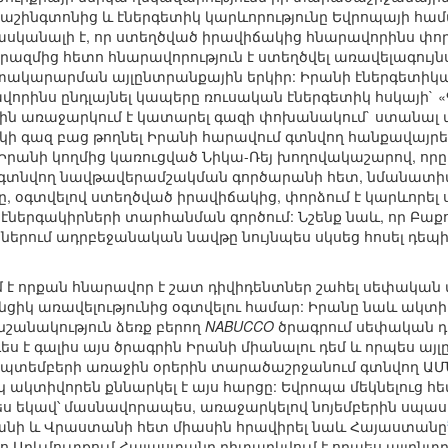
Վաշինգտոնից և էներգետիկ կարևորությունը Եվրոպայի հա
Հասկանալի է, որ ստեղծված իրավիճակից հնարավորինս փոր
ազմից հետո հնարավորություն է ստեղծվել առավելագույն
տակարարման այլընտրանքային երկիր: Իրանի էներգետիկա
որինս ընդլայնել կապերը ռուսական էներգետիկ հսկայի` 
ն առաջարկում է կատարել գազի փոխանակում` ստանալ այ
գազ բաց թողնել Իրանի հարավում գտնվող հանքավայրե
ր Իրանի կողմից կառուցված Նիկա-Ռեյ խողովակաշարով, ո
տ գտնվող նավթավերամշակման գործարանի հետ, նմանատի
ը, օգտվելով ստեղծված իրավիճակից, փորձում է կարևորել
ներգակիրների տարհանման գործում: Նշենք նաև, որ Բաքո
երում ադրբեջանական նավթը նույնպես սկսեց հոսել դեպ
մ է որքան հնարավոր է շատ դիվիդենտներ շահել սեփակա
ցիկ առավելությունից օգտվելու համար: Իրանը նաև ակտի
անակություն ձեռք բերող
NABUCCO
ծրագրում սեփական դ
դես է գալիս այս ծրագրին Իրանի միանալու դեմ և որպես ա
պտեմբերի առաջին օրերին տարածաշրջանում գտնվող ԱՄ
կտիվորեն քննարկել է այս հարցը: Եվրոպա մեկնելուց հ
ս եկավ՝ մասնավորապես, առաջարկելով նոյեմբերին սպասվ
անի և Վրաստանի հետ միասին հրավիրել նաև Հայաստանը
 Արևմուտքում Հայաստանը դիտարկվում է որպես այլընտր