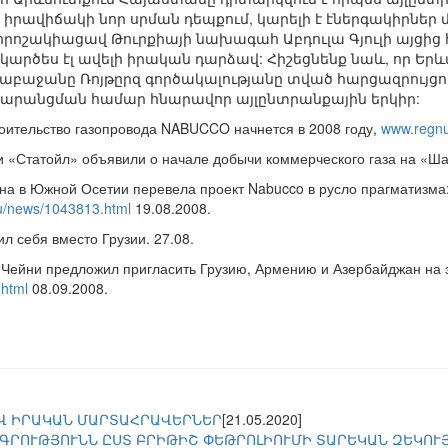
րավիճակի նոր սրման դեպքում, կարելի է էներգակիրներ
 որոշակիացավ Թուրքիայի նախագահ Աբդուլա Գյուլի այցից 
արծես էլ ավելի իրական դարձավ: Հիշեցնենք նաև, որ Եր
բաջանը Ռոյթըրզ գործակալությանը տված հարցազրույցու
 տարանցման համար հնարավոր այլընտրանքային երկիր:
ительство газопровода NABUCCO начнется в 2008 году,
www.regnu
 «Статойл» объявили о начале добычи коммерческого газа на «Ш
 в Южной Осетии перевела проект Nabucco в русло прагматизма: T
/news/1043813.html
19.08.2008.
 себя вместо Грузии. 27.08.
ейни предложил пригласить Грузию, Армению и Азербайджан на з
html
08.09.2008.
Վ ԻՐԱԿԱՆ ՄԱՐՏԱՀՐԱՎԵՐՆԵՐ
[21.05.2020]
ԳՐՈՒԹՅՈՒՆՆ ԸՍՏ ԲՐԻԹԻՇ ՓԵԹՐՈԼԻՈՒՄԻ ՏԱՐԵԿԱՆ ԶԵԿՈՒ