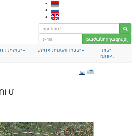
բաժանորդագրվել
ՄՍԱԳՐԵՐ
ՀՐԱՏԱՐԱԿՈՒՄՆԵՐ
ՄԵՐ
ՄԱՍԻՆ
ՈՒՄ