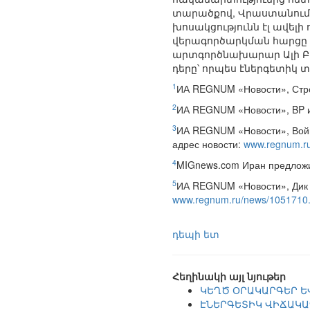
տարածքով, Վրաստանում ի
խոսակցությունն էլ ավելի
վերագործարկման հարցը կ
արտգործնախարար Ալի Բա
դերը՝ որպես էներգետիկ
1
ИА REGNUM «Новости», Стро
2
ИА REGNUM «Новости», BP и
3
ИА REGNUM «Новости», Война
адрес новости:
www.regnum.ru
4
MIGnews.com Иран предложил
5
ИА REGNUM «Новости», Дик Ч
www.regnum.ru/news/1051710.
դեպի ետ
Հեղինակի այլ նյութեր
ԿԵՂԾ ՕՐԱԿԱՐԳԵՐ Ե
ԷՆԵՐԳԵՏԻԿ ՎԻՃԱԿԱ