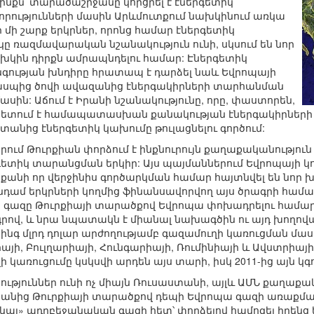
ինքն՝ տարածաշրջանը կորցրել է էներգետիկ
րությունների մասին Արևմուտքում նախկինում առկա
մի շարք երկրներ, որոնց համար էներգետիկ
 ռազմավարական նշանակություն ունի, սկսում են նոր
ախկին դիրքն ամրապնդելու համար: Էներգետիկ
ության խնդիրը հրատապ է դարձել նաև Եվրոպայի
Կասպից ծովի ավազանից էներգակիրների տարհանման
ասին: Աճում է Իրանի նշանակությունը, որը, փաստորեն,
պետում է համապատասխան քանակության էներգակիրների ու
անից էներգետիկ կախումը թուլացնելու գործում:
ւմ Թուրքիան փորձում է ինքնուրույն քաղաքականություն 
գետիկ տարանցման երկիր: Այս պայմաններում Եվրոպայի 
, քանի որ վերջինիս գործարկման համար հայտնվել են նոր խ
նդամ երկրների կողմից ֆինանսավորվող այս ծրագրի համա
ց գազը Թուրքիայի տարածքով Եվրոպա փոխադրելու համար
րով, և նրա նպատակն է միանալ նախագծին ու այդ խողով
 հինգ մլրդ դոլար արժողությամբ գազամուղի կառուցման մ
քիայի, Բուլղարիայի, Հունգարիայի, Ռումինիայի և Ավստրի
ի կառուցումը կսկսվի արդեն այս տարի, իսկ 2011-ից այն կգ
ւթյուններ ունի ոչ միայն Ռուսաստանի, այլև ԱՄՆ քաղաքա
Իրանից Թուրքիայի տարածքով դեպի Եվրոպա գազի առաքմա
ենալ» ադրբեջանական գազի հետ՝ փորձելով համոզել իրենց