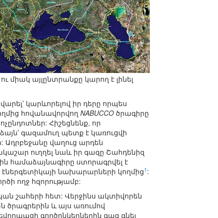
 միակ այլընտրանքը կարող է լինել
վարել՝ կարևորելով իր դերը որպես
կողմից հովանավորվող
NABUCCO
ծրագիրը
ոչընդոտներ: Հիշեցնենք, որ
ձայն՝ գազամուղ պետք է կառուցվի
: Ադրբեջանը վաղուց արդեն
ակաշար ուղղել նաև իր գազը Շահդենիզ
ասին համաձայնագիրը ստորագրվել է
1
այի էներգետիկայի նախարարների կողմից
:
ործի ողջ հզորությամբ:
կան շահերի հետ: Վերջինս ակտիվորեն
ն ծրագրերին և այս առումով
 եվրոպացի գործընկերներին գազ գնել