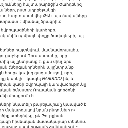
րությունները հայտարարեցին Շահդենիզ
ալները, ըստ ադրբեջանցի
արող է արտահանվել: Թեև այս ծավալները
ատրաստ է միանալ ծրագրին:
եվրոպացիների կարծիքը.
կանին ոչ միայն փոքր ծավալների, այլ
ետներ հայտնվում. մասնավորապես,
ցուցաբերում Ռուսաստանը, որը
տիկ այլընտրանք է, քան մինչ օրս
ական էներգակիրներին այլընտրանք
ն հոսք» կոչվող գազամուղով, որը,
ւղը կարելի է կապել
NABUCCO
-ին, և
 միայն կաճի Եվրոպայի կախվածությունը
ական իմաստը: Ռուսական գործոնի
նի միացումն է:
նների նկատելի բարելավումը կապված է
 մակարդակով նրան ընդունելը ոչ
րծիք ստեղծվեց, թե Թուրքիան
ս գազի հիմնական մատակարար տեսնում
ին քաղաքականությամբ ցանկանում է