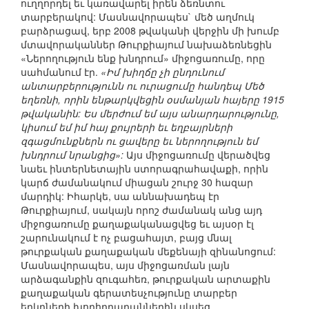
ուղղորդել եւ կառավարել իրեն ձեռնտու
տարբերակով: Մասնավորապես` մեծ աղմուկ
բարձրացավ, երբ 2008 թվականի վերջին մի խումբ
մտավորականներ Թուրքիայում նախաձեռնեցին
«Ներողություն ենք խնդրում» միջոցառումը, որը
սահմանում էր.
«Իմ խիղճը չի ընդունում
անտարբերությունն ու ուրացումը հանդեպ Մեծ
եղեռնի, որին ենթարկվեցին օսմանյան հայերը 1915
թվականին: Ես մերժում եմ այս անարդարությունը,
կիսում եմ իմ հայ քույրերի եւ եղբայրների
զգացմունքներն ու ցավերը եւ ներողություն եմ
խնդրում նրանցից»:
Այս միջոցառումը վերածվեց
նաեւ ինտերնետային ստորագրահավաքի, որին
կարճ ժամանակում միացան շուրջ 30 հազար
մարդիկ: Իհարկե, սա աննախադեպ էր
Թուրքիայում, սակայն որոշ ժամանակ անց այդ
միջոցառումը քաղաքականացվեց եւ այսօր էլ
շարունակում է ոչ բացահայտ, բայց մնալ
թուրքական քաղաքական մեքենայի զինանոցում:
Մասնավորապես, այս միջոցառման լայն
արձագանքին զուգահեռ, թուրքական արտաքին
քաղաքական գերատեսչությունը տարբեր
երկրների խորհրդարաններին սկսեց