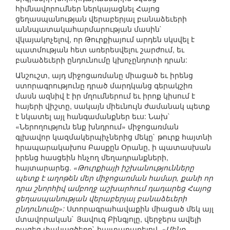
հիմնավորումներ ներկայացնել Հայոց
ցեղասպանության վերաբերյալ բանաձեւերի
աննպատակահարմարության մասին`
վկայակոչելով, որ Թուրքիայում արդեն սկսվել է
պատմության հետ առերեսվելու շարժում, եւ
բանաձեւերի ընդունումը կխոչընդոտի դրան:
Անշուշտ, այդ միջոցառմանը միացած եւ իրենց
ստորագրությունը դրած մարդկանց գերակշիռ
մասն ազնիվ է իր մղումներում եւ իրոք կիսում է
հայերի վիշտը, սակայն միեւնույն ժամանակ պետք
է նկատել այլ հանգամանքներ եւս: Նախ`
«Ներողություն ենք խնդրում» միջոցառման
գլխավոր կազմակերպիչներից մեկը` թուրք հայտնի
հրապարակախոս Բասքըն Օրանը, ի պատասխան
իրենց հասցեին հնչող մեղադրանքների,
հայտարարեց.
«Թուրքիայի իշխանությունները
պետք է աղոթեն մեր միջոցառման համար, քանի որ
դրա շնորհիվ ամբողջ աշխարհում դադարեց Հայոց
ցեղասպանության վերաբերյալ բանաձեւերի
ընդունումը»:
Ստորագրահավաքին միացած մեկ այլ
մտավորական` Յավուզ Բինգյոլը, վերջերս ավելի
բացեց փակագծերը` հայտարարելով.
«Մենք