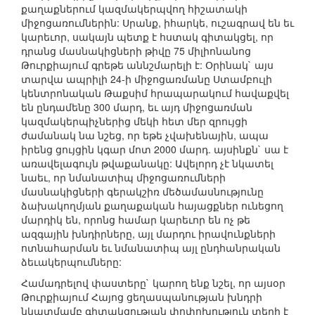
քաղաքներում կազմակերպվող հիշատակի
միջոցառումներին: Սրանք, իհարկե, ուշագրավ են եւ
կարեւոր, սակայն պետք է հստակ գիտակցել, որ
դրանց մասնակիցների թիվը 75 միլիոնանոց
Թուրքիայում գրեթե աննշմարելի է: Օրինակ` այս
տարվա ապրիլի 24-ի միջոցառմանը Ստամբուլի
կենտրոնական Թաքսիմ հրապարակում հավաքվել
են ընդամենը 300 մարդ, եւ այդ միջոցառման
կազմակերպիչներից մեկի հետ մեր զրույցի
ժամանակ նա նշեց, որ եթե չվախենային, ապա
իրենց ցույցին կգար մոտ 2000 մարդ. այսինքն` սա է
առավելագույն թվաքանակը: Ավելորդ չէ նկատել
նաեւ, որ նմանատիպ միջոցառումների
մասնակիցների գերակշիռ մեծամասնությունը
ձախակողմյան քաղաքական հայացքներ ունեցող
մարդիկ են, որոնց համար կարեւոր են ոչ թե
ազգային խնդիրները, այլ մարդու իրավունքների
ոտնահարման եւ նմանատիպ այլ ընդհանրական
ձեւակերպումները:
Համադրելով փաստերը` կարող ենք նշել, որ այսօր
Թուրքիայում Հայոց ցեղասպանության խնդրի
նկատմամբ գիտակցության փոփոխություն տեղի է