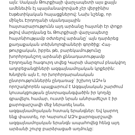
այն: Սակայն Թուրքիայի վարչապետի այս քայլն
ամենեւին էլ պայմանավորված չէր վերջինիս
էսթետիկական հայացքներով: Նախ նշենք, որ
մինչեւ Էրդողանի սկանդալային
հայտարարությունն այդ արձանը հայտնի էր փոքր
թվով մարդկանց եւ Թուրքիայի վարչապետը
հայտնիությամբ օժտելով արձանը` այն դարձրեց
քաղաքական տեխնոլոգիաների գործիք: Հայ-
թուրքական, իբրեւ թե, բարեկամությունը
խորհրդանշող արձանի քննադատությամբ
Էրդողանը հագուրդ տվեց Կարսի մարզում բնակվող
ադրբեջանցիների ազգայնամոլական կրքերին:
Խնդիրն այն է, որ խորհրդարանական
ընտրություններին ընդառաջ` իշխող ԱԶԿ-ն
որոշակիորեն պայքարում է Ազգայնական շարժում
կուսակցության ընտրազանգվածին իր կողմը
գրավելու համար, ուստի նրան անհրաժեշտ է իր
քարոզարշավի մեջ ներառել նաեւ
ազգայնամոլական հստակ երանգներ: Եվ կարող
ենք փաստել, որ Կարսում ԱԶԿ քարոզարշավի
ազգայնամոլական երանգն ապահովեց հենց այդ
արձանի շուրջ բարձրացած աղմուկը: