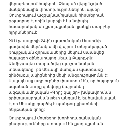
վերաբերվում հայերին: Չնայած վերը նշված
մակերեսային փոփոխություններին, այսօր
Թուրքիայում ազգայնամոլական հիստերիան
թելադրող է, որին կարելի է հանդիպել
հասարակական-քաղաքական կյանքի տարբեր
ոլորտներում:
2011թ. ապրիլի 24-ին պատմական Սասունի
գավառին մերձակա մի վայրում տեղակայված
թուրքական զորամասերից մեկում սպանվեց
հայազգի զինծառայող Սեւակ Բալըքչըն:
Անմիջապես տարածվեց պաշտոնական
տեսակետը, թե Սեւակի մահվան պատճառը
զինծառայակիցներից մեկի անզգուշությունն է:
Սակայն այլ աղբյուրներ փաստում են, որ հայորդուն
սպանած թուրք զինվորը ծայրահեղ
ազգայնամոլական «Գորշ գայլեր» խմբավորման
երիտասարդական թեւի անդամ է, եւ հավանական
է, որ Սեւակը դարձել է պանթուրքիստների
հերթական զոհը:
Թուրքիայում մոտեցող խորհրդարանական
ընտրությունները ստիպում են քաղաքական