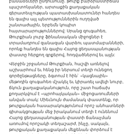
բանաձեւերի ընդունումը. թուրք բարձրաստիճան
պաշտոնյաներ, արտաքին քաղաքական
գերատեսչության պատասխանատուներ հանդես
են գալիս այլ պետություններին ուղղված
շանտաժային, երբեմն կոպիտ
հայտարարություններով: Սրանց զուգահեռ,
Թուրքիան լուրջ ֆինանսական միջոցներ է
տրամադրում զանազան վարձու պատմաբանների,
որոնք հանդես են գալիս Հայոց ցեղասպանության
փաստը հերքող գրքերով, հոդվածներով եւ այլն:
Վերջին շրջանում Թուրքիան, հաշվի առնելով
աշխարհում եւ հենց իր ներսում տեղի ունեցող
գործընթացները, ձգտում է հին` «կացնային»
մեթոդին զուգահեռ մշակել եւ կիրառել ավելի նուրբ,
ճկուն քաղաքականություն, որը շատ հաճախ
քողարկվում է «պրոհայկական» միջոցառումների
անվան տակ: Միեւնույն ժամանակ փաստենք, որ
թուրքական հասարակությունում որոշ անհատների
գիտակցության մեջ իրականում տեղի է ունենում
Հայոց ցեղասպանության փաստի ճանաչման
առումով որոշակի տեղաշարժ, ինչը, սակայն,
թուրքական քաղաքական մեքենան փորձում է