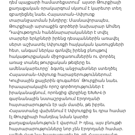
դեմ պայքարի համատեքստում` այսօր Թուրքիայի
քաղաքական օրակարգում սկսում է կարեւոր տեղ
զբաղեցնել նաեւ Հայաստան–Սփյուռք
տարանջատման խնդիրը: Մասնավորապես,
Թուրքիայի արտաքին գործերի նախարար Ահմեդ
Դավութօղլուն հանձնարարականներ է տվել
տարբեր երկրների իրենց դեսպաններին առավել
սերտ աշխատել Սփյուռքի հայկական կառույցների
հետ, անգամ ներկա գտնվել իրենց բնույթով
հակաթուրքական միջոցառումներին ու փորձել
առաջ տանել թուրքական թեզերը եւ
ամենակարեւորը` ձգտել անջրպետներ ստեղծել
Հայաստան–Սփյուռք հարաբերություններում:
Կուլիսային քայլերին զուգահեռ` Թուրքիան նաեւ
հրապարակային որոշ գործողություններ է
իրականացնում, որոնցից վերջինը ԵԽԽՎ-ի
գարնանային նստաշրջանում Էրդողանի
հայտարարություն էր այն մասին, թե իբրեւ
Հայաստանը վախենում է Սփյուռքից եւ դրա համար
էլ Թուրքիայի հանդեպ նման կարծր
քաղաքականություն է վարում: Ի դեպ, այս բնույթի
հայտարարությունները նոր չեն Էրդողանի համար.
ավելի վաղ նա հայտարարել էր, թե Հայաստանը