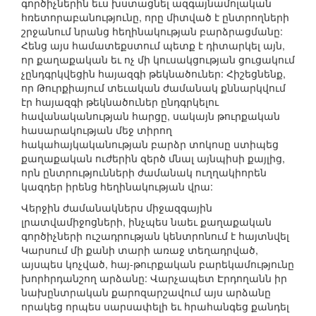
գործիչներին եւս խստացնել ազգայնամոլական
հռետորաբանությունը, որը միտված է ընտրողների
շրջանում նրանց հեղինակության բարձրացմանը:
Հենց այս համատեքստում պետք է դիտարկել այն,
որ քաղաքական եւ ոչ մի կուսակցության ցուցակում
չընդգրկվեցին հայազգի թեկնածուներ: Հիշեցնենք,
որ Թուրքիայում տեւական ժամանակ քննարկվում
էր հայազգի թեկնածուներ ընդգրկելու
հավանականության հարցը, սակայն թուրքական
հասարակության մեջ տիրող
հակահայկականության բարձր տոկոսը ստիպեց
քաղաքական ուժերին զերծ մնալ այնպիսի քայլից,
որն ընտրությունների ժամանակ ուղղակիորեն
կազդեր իրենց հեղինակության վրա:
Վերջին ժամանակներս միջազգային
լրատվամիջոցների, ինչպես նաեւ քաղաքական
գործիչների ուշադրության կենտրոնում է հայտնվել
Կարսում մի քանի տարի առաջ տեղադրված,
այսպես կոչված, հայ-թուրքական բարեկամությունը
խորհրդանշող արձանը: Վարչապետ Էրդողանն իր
նախընտրական քարոզարշավում այս արձանը
որակեց որպես սարսափելի եւ հրահանգեց քանդել