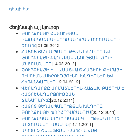
դեպի ետ
Հեղինակի այլ նյութեր
ԹՈՒՐՔԻԱՅԻ ՀԱՅՈՒԹՅԱՆ
ԻՆՔՆԱԿԱԶՄԱԿԵՐՊՄԱՆ ԴՐՍԵՎՈՐՈՒՄՆԵՐԻ
ՇՈՒՐՋ
[31.05.2012]
ՀԱՅՈՑ ՑԵՂԱՍՊԱՆՈՒԹՅԱՆ ԽՆԴԻՐԸ ԵՎ
ԹՈՒՐՔԻԱՅԻ ՔԱՂԱՔԱԿԱՆՈՒԹՅԱՆ ԱՐԴԻ
ՄԻՏՈՒՄՆԵՐԸ
[14.05.2012]
ԹՈՒՐՔԻԱՅԻ ԻՍԼԱՄԱՑՎԱԾ ՀԱՅԵՐԻ ԹԵՄԱՅԻ
ՈՒՍՈՒՄՆԱՍԻՐՈՒԹՅՈՒՆԸ. ԽՆԴԻՐՆԵՐ ԵՎ
ՀԵՌԱՆԿԱՐՆԵՐ
[12.04.2012]
ՎԵՐԱԴԱՐՁԸ ԱՐՄԱՏՆԵՐԻՆ ՀԱՃԱԽ ԲԱՑՈՒՄ Է
ՀԱՅՐԵՆԱԴԱՐՁՈՒԹՅԱՆ
ՃԱՆԱՊԱՐՀԸ
[28.12.2011]
ՀԱՅՈՑ ՑԵՂԱՍՊԱՆՈՒԹՅԱՆ ԽՆԴԻՐԸ
ԹՈՒՐՔԻԱՅԻ ԽՈՐՀՐԴԱՐԱՆՈՒՄ
[05.12.2011]
ԹՈՒՐՔԱԿԱՆ ԱՐԴԻ ՊԱՏՄԱԳՐՈՒԹՅԱՆ ՈՐՈՇ
ՄԻՏՈՒՄՆԵՐԻ ՄԱՍԻՆ
[14.11.2011]
ՄԿՐՏԻՉ ՇԵԼԵՖՅԱՆ. ՎԵՐՋԻՆ ՀԱՅ