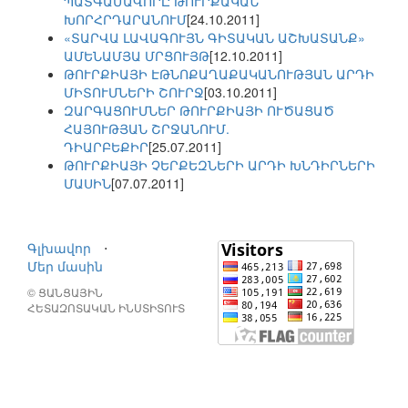
ՊԱՏԳԱՄԱՎՈՐԸ ԹՈՒՐՔԱԿԱՆ
ԽՈՐՀՐԴԱՐԱՆՈՒՄ
[24.10.2011]
«ՏԱՐՎԱ ԼԱՎԱԳՈՒՅՆ ԳԻՏԱԿԱՆ ԱՇԽԱՏԱՆՔ»
ԱՄԵՆԱՄՅԱ ՄՐՑՈՒՅԹ
[12.10.2011]
ԹՈՒՐՔԻԱՅԻ ԷԹՆՈՔԱՂԱՔԱԿԱՆՈՒԹՅԱՆ ԱՐԴԻ
ՄԻՏՈՒՄՆԵՐԻ ՇՈՒՐՋ
[03.10.2011]
ԶԱՐԳԱՑՈՒՄՆԵՐ ԹՈՒՐՔԻԱՅԻ ՈՒԾԱՑԱԾ
ՀԱՅՈՒԹՅԱՆ ՇՐՋԱՆՈՒՄ.
ԴԻԱՐԲԵՔԻՐ
[25.07.2011]
ԹՈՒՐՔԻԱՅԻ ՉԵՐՔԵԶՆԵՐԻ ԱՐԴԻ ԽՆԴԻՐՆԵՐԻ
ՄԱՍԻՆ
[07.07.2011]
Գլխավոր
⋅
Մեր մասին
© ՑԱՆՑԱՅԻՆ
ՀԵՏԱԶՈՏԱԿԱՆ ԻՆՍՏԻՏՈՒՏ