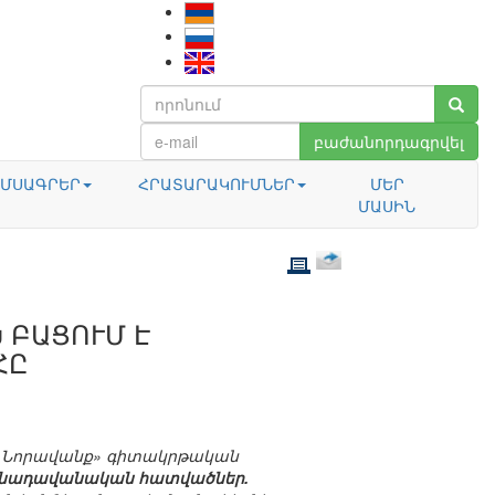
բաժանորդագրվել
ՄՍԱԳՐԵՐ
ՀՐԱՏԱՐԱԿՈՒՄՆԵՐ
ՄԵՐ
ՄԱՍԻՆ
 ԲԱՑՈՒՄ Է
ՀԸ
և «Նորավանք» գիտակրթական
րոնադավանական հատվածներ.