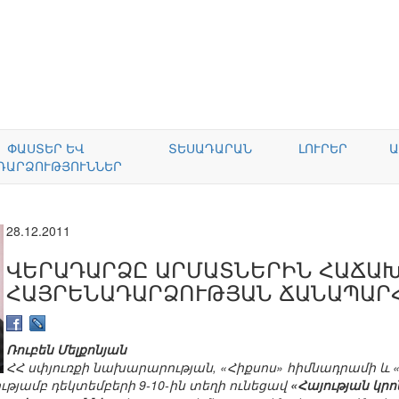
ՓԱՍՏԵՐ ԵՎ
ՏԵՍԱԴԱՐԱՆ
ԼՈՒՐԵՐ
Ա
ԴԱՐՁՈՒԹՅՈՒՆՆԵՐ
28.12.2011
ՎԵՐԱԴԱՐՁԸ ԱՐՄԱՏՆԵՐԻՆ ՀԱՃԱԽ
ՀԱՅՐԵՆԱԴԱՐՁՈՒԹՅԱՆ ՃԱՆԱՊԱՐ
Ռուբեն Մելքոնյան
ՀՀ սփյուռքի նախարարության, «Հիքսոս» հիմնադրամի 
թյամբ դեկտեմբերի 9-10-ին տեղի ունեցավ
«Հայության կ