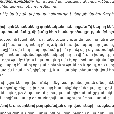
ավորություններ»
խորագրով միջազգային գիտագործնական
 հետաքրքիր զեկուցումներով:
մ էր նաև բանասիրական գիտությունների թեկնածու
Ռուբե
սպիսի կոնֆերանսները գործնականորեն որքանո՞վ կարող ե
 պահպանմանը, միմյանց հետ համագործակցության մթնո
անքային խնդիրները, դրանց պատմությունը կարոտ են լուր
րում ինստիտուցիոնալ բնույթ, կան հատվածաբար արված 
աջինն այն է, որ կարողանանք ի մի բերել այդ աշխատանքն
րորդ` կրոնադավանանքային խմբերի արդի վիճակի իմացութ
ուղղությամբ: Մյուս նպատակն էլ այն է, որ կրոնադավանան
 կարող են անել որոշակի հետևություններ և զգալ, որ Հա
ած են նրանց խնդիրներով, և այս ամենը տեղափոխվում է
ստ:
ոփվելու են ժողովածուների մեջ, թարգմանվելու են անգլերեն
 արդյունք:Ինքս, շփվելով այդ համայնքների ներկայացուցիչն
նն այն է, թե Հայաստանը, հայկական գիտական շրջանակնե
ան հեղինակավոր գիտաժողովն ապացուցում է հակառակը:
լերենով և ռուսերենով թարգմանված ժողովածուների հասցեա
արձրացնում. մենք նախատեսում ենք լրջորեն քննարկել այն