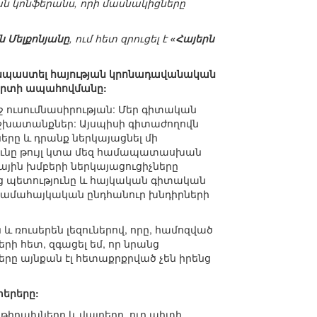
 կոնֆերանս, որի մասնակիցները
ն Մելքոնյանը
, ում հետ զրուցել է
«Հայերն
ն նպաստել հայության կրոնադավանական
լորտի ապահովմանը:
ջ ուսումնասիրության: Մեր գիտական
աշխատանքներ: Այսպիսի գիտաժողովն
երը և դրանք ներկայացնել մի
յունը թույլ կտա մեզ համապատասխան
քային խմբերի ներկայացուցիչները
յոց պետությունը և հայկական գիտական
 համահայկական ընդհանուր խնդիրների
 և ռուսերեն լեզուներով, որը, համոզված
երի հետ, զգացել եմ, որ նրանց
րը այնքան էլ հետաքրքրված չեն իրենց
տերերը:
 թիրախները և վայրերը, ուր պիտի