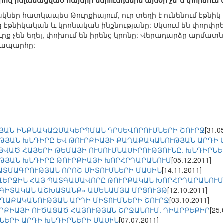
երով իսլամացված հայերի սերունդներն այսօր չե՞ն փորձում
նակներ հատկապես Թուրքիայում, ուր տեղի է ունենում էթնի
ց էթնիկական և կրոնական ինքնությանը: Սկսում են փորփրե
րք չեն եղել, փոխում են իրենց կրոնը: Վերադարձը արմատ
նապարհը:
ՅԱՆ ԻՆՔՆԱԿԱԶՄԱԿԵՐՊՄԱՆ ԴՐՍԵՎՈՐՈՒՄՆԵՐԻ ՇՈՒՐՋ
[31.0
ԹՅԱՆ ԽՆԴԻՐԸ ԵՎ ԹՈՒՐՔԻԱՅԻ ՔԱՂԱՔԱԿԱՆՈՒԹՅԱՆ ԱՐԴԻ 
ՑՎԱԾ ՀԱՅԵՐԻ ԹԵՄԱՅԻ ՈՒՍՈՒՄՆԱՍԻՐՈՒԹՅՈՒՆԸ. ԽՆԴԻՐՆԵ
ԹՅԱՆ ԽՆԴԻՐԸ ԹՈՒՐՔԻԱՅԻ ԽՈՐՀՐԴԱՐԱՆՈՒՄ
[05.12.2011]
ԱՏՄԱԳՐՈՒԹՅԱՆ ՈՐՈՇ ՄԻՏՈՒՄՆԵՐԻ ՄԱՍԻՆ
[14.11.2011]
 ՎԵՐՋԻՆ ՀԱՅ ՊԱՏԳԱՄԱՎՈՐԸ ԹՈՒՐՔԱԿԱՆ ԽՈՐՀՐԴԱՐԱՆՈՒՄ
 ԳԻՏԱԿԱՆ ԱՇԽԱՏԱՆՔ» ԱՄԵՆԱՄՅԱ ՄՐՑՈՒՅԹ
[12.10.2011]
ՂԱՔԱԿԱՆՈՒԹՅԱՆ ԱՐԴԻ ՄԻՏՈՒՄՆԵՐԻ ՇՈՒՐՋ
[03.10.2011]
ՐՔԻԱՅԻ ՈՒԾԱՑԱԾ ՀԱՅՈՒԹՅԱՆ ՇՐՋԱՆՈՒՄ. ԴԻԱՐԲԵՔԻՐ
[25.
ՆԵՐԻ ԱՐԴԻ ԽՆԴԻՐՆԵՐԻ ՄԱՍԻՆ
[07.07.2011]