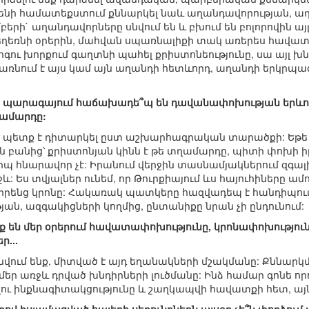
 ամենի համատեքստում քննարկել նաև աղանդավորության, ա
ի` աղանդավորները սնվում են և բխում են բոլորովին այլ ա
ղեռնի օրերին, մահվան սպառնալիքի տակ առերես հավատափ
 հոգու խորքում գաղտնի պահել քրիստոնեությունը, սա այլ խնդ
, դառնում է այս կամ այն աղանդի հետևորդ, աղանդի երկրպա
ի պարագայում հաճախադե՞պ են դավանափոխության երևույ
ղամարդը:
ը պետք է դիտարկել ըստ աշխարհագրական տարածքի: Եթե ե
 բանից՝ քրիստոնյան կինն է թե տղամարդը, պիտի փոխի իր 
երպ հնարավոր չէ: Իրանում վերջին տասնամյակներում զգալի
: Ես տվյալներ ունեմ, որ Թուրքիայում ևս հայուհիները ամո
 իրենց կրոնը: Հակառակ պատկերը հազվադեպ է հանդիպում
ան, ազգակիցների կողմից, ընտանիքը նրան չի ընդունում:
՞նք են մեր օրերում հավատափոխությունը, կրոնափոխությու
ր...
 գտնվում ենք, միտված է այդ եղանակների մշակմանը: Քննար
 մեր առջև դրված խնդիրների լուծմանը: Ինձ համար գոնե ո
ելու ինքնագիտակցությունը և շաղկապվի հավատքի հետ, այնքա