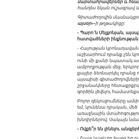
մարտահրավերներ և հնար
հանդես եկան ուշագրավ և
Գիտաժողովին մասնակցու
այսօր»-
ի թղթակիցը:
- Պարո´ն Մելքոնյան, այ
հատվածների ինքնության
- Հայության կրոնադավան
աշխարհում դրանք չեն կ
ունի մի քանի նպատակ.առ
ամբողջության մեջ, երկ
քայլեր ձեռնարկել դրանց 
այսպիսի գիտաժողովներից
շրջանակները հետաքրքրվ
գործին լծվելու համատեք
Բոլոր զեկուցումները ամփ
եմ, կունենա դրական, մեծ
առաջնային մտահոգությու
խնդիրներով: Սակայն նմ
- Ովքե՞ր են լինելու անգ
- Շատ կարևոր հարց եք բ