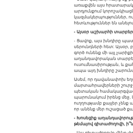
առաքվեն այս հրատարակո
արդյունքում կորոշակիացն
կազմակերպություններ, ով
հետևություններ են անելու
- Այսօր աշխարհի տարբեր 
- Ցավոք, այս խնդիրը պա
սերունդների հետ: Այսօր
գործ ունենք մի այլ չարի
աղանդավորական տարբեր 
ուսումնասիրության, և քա
ապա այդ խնդիրը շարունա
Ասեմ, որ դավանափոխ եղ
մարտահրավերների շուրջ մ
պետական համակարգված, մ
պարունակում իրենց մեջ, 
ուղղությամբ քայլեր չենք
որ անենք մեր ուշացած քայ
- Խոսեցիք աղանդավորութ
թեմայով գիտաժողովի, ի՞ն
- Այս գիտաժողովը մենք 