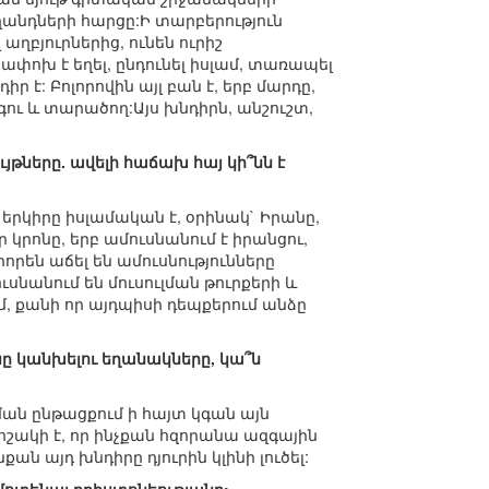
ղանդների հարցը:Ի տարբերություն
ղբյուրներից, ունեն ուրիշ
ոխ է եղել, ընդունել իսլամ, տառապել
իր է: Բոլորովին այլ բան է, երբ մարդը,
գու և տարածող:Այս խնդիրն, անշուշտ,
թները. ավելի հաճախ հայ կի՞նն է
րկիրը իսլամական է, օրինակ` Իրանը,
կրոնը, երբ ամուսնանում է իրանցու,
որեն աճել են ամուսնությունները
ւսնանում են մուսուլման թուրքերի և
, քանի որ այդպիսի դեպքերում անձը
նը կանխելու եղանակները, կա՞ն
կման ընթացքում ի հայտ կգան այն
րոշակի է, որ ինչքան հզորանա ազգային
ն այդ խնդիրը դյուրին կլինի լուծել: