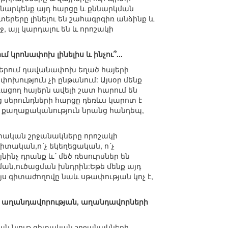
նարկենք այդ հարցը և քննարկման
տերերը լինելու են շահագրգիռ անձինք և
, այլ կարդալու են և որոշակի
մ կրոնափոխ լինելիս և ինչու՞...
արերում դավանափոխ եղած հայերի
խություն չի ընթանում: Այսօր մենք
եռացող հայերն ավելի շատ հարում են
սերունդների հարցը դեռևս կարոտ է
 ու քաղաքականություն նրանց հանդեպ,
տական շրջանակները որոշակի
գիտական,ո´չ եկեղեցական, ո´չ
նչ դրանք և´ մեծ ռեսուրսներ են
լման,ուծացման խնդրին:Եթե մենք այդ
Այս գիտաժողովը նաև սթափության կոչ է,
բ` աղանդավորության, աղանդավորների
ման նյութ գիտական շրջանակների