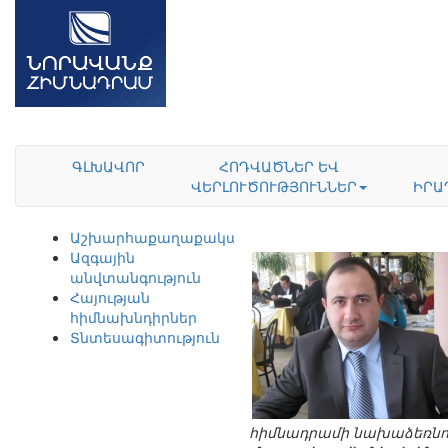
ԳԼԽԱՎՈՐ
ՀՈԴՎԱԾՆԵՐ ԵՎ
ՎԵՐԼՈՒԾՈՒԹՅՈՒՆՆԵՐ
ԻՐԱ
Աշխարհաքաղաքականություն
Ազգային
անվտանգություն
Հայության
հիմնախնդիրներ
Տնտեսագիտություն
հիմնադրամի նախաձեռնու