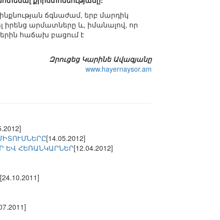
 մոտենալ քրիստոնեությանը:
կ ինքնության ճգնաժամ, երբ մարդիկ
լ իրենց արմատները և, իմանալով, որ
ներին հաճախ բացում է
Զրուցեց Կարինե Ավագյանը
www.hayernaysor.am
5.2012]
ՄԻՏՈՒՄՆԵՐԸ
[14.05.2012]
Ր ԵՎ ՀԵՌԱՆԿԱՐՆԵՐ
[12.04.2012]
[24.10.2011]
07.2011]