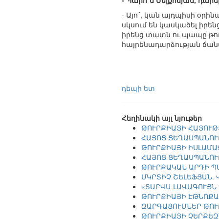
- Պարո´ն Մելքոնյան, դար
- Այո´, կան այդպիսի օրի
սկսում են կասկածել իրեն
իրենց տատն ու պապը թու
հայրենադարձության ճա
դեպի ետ
Հեղինակի այլ նյութեր
ԹՈՒՐՔԻԱՅԻ ՀԱՅՈՒԹ
ՀԱՅՈՑ ՑԵՂԱՍՊԱՆՈՒ
ԹՈՒՐՔԻԱՅԻ ԻՍԼԱՄԱ
ՀԱՅՈՑ ՑԵՂԱՍՊԱՆՈՒ
ԹՈՒՐՔԱԿԱՆ ԱՐԴԻ Պ
ՄԿՐՏԻՉ ՇԵԼԵՖՅԱՆ.
«ՏԱՐՎԱ ԼԱՎԱԳՈՒՅՆ
ԹՈՒՐՔԻԱՅԻ ԷԹՆՈՔԱ
ԶԱՐԳԱՑՈՒՄՆԵՐ ԹՈՒ
ԹՈՒՐՔԻԱՅԻ ՉԵՐՔԵԶ