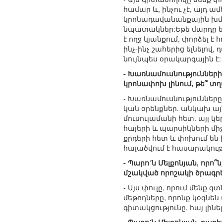
համար և, ինչու չէ, այդ
կրոնադավանանքային խմբեր
նպատակներ:Եթե մարդը ե
է ողջ կյանքում, փորձել է
ինչ-ինչ շահերից ելնելով
նույնպես օրակարգային է:
- Խառնամուսնություններ
կրոնափոխ լինում, թե՞ տ
- Խառնամուսնություններ
կան օրենքներ. անկախ այն
մուսուլամանի հետ. այլ կ
հայերի և պարսիկների միջև
քրդերի հետ և փոխում են
հալածվում է հասարակությ
- Պարո´ն Մելքոնյան, որո
մշակված որոշակի ծրագրե
- Այս փուլը, որում մենք
մեթոդները, որոնք կօգնեն
գիտակցությունը, հայ լին