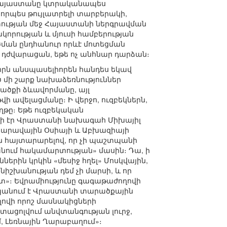
ր Հայաստանը կտրականապես
 որպես թույլատրելի տարբերակի,
ության մեջ Հայաստանի ներգրավման
կորության և մյուսի համբերության
ծման ընդհանուր որևէ մոտեցման
 դժվարացան, եթե ոչ անհնար դարձան։
որն անսպասելիորեն հանդես եկավ
մի շարք նախաձեռնություններ
ածքի ձևավորմանը, այլ
 ավելացմանը։ Ի վերջո, ուզբեկներն,
թը։ Եթե ուզբեկական
լի էր Վրաստանի նախագահ Միխայիլ
Հարավային Օսիայի և Աբխազիայի
ն հայտարարելով, որ չի պաշտպանի
նում հակամարտության» մասին։ Դա, ի
րին կրկին «մեսիջ հղել» Մոսկվային,
իշխանության դեմ չի մարսի, և որ
տ»։ Եվրամիությունը գագաթաժողովի
տպանում է Վրաստանի տարածքային
ղովի որոշ մասնակիցների
տացոլվում անվտանգության լուրջ,
, Լեռնային Ղարաբաղում»։