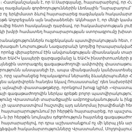
 Հատկանշական է, որ Ս.Սարգսյանը, հայտարարելով, ո
լ ռազմական գործողություններին Լեռնային Ղարաբաղում՝
բ ոչ երկիմաստ ձևով հայտարարեց ռազմական հակամարտ
եթե Ադրբեջանն այն նախաձեռնի։ Ակնհայտ է, որ մեկի կամա
ւմից հետո հասկանալի դարձավ, որ հակամարտության լու
նսկի խմբի համատեղ հայտարարության ստորագրումը խիստ
բանակցություններն ուզբեկական պատվիրակության հետ, 
խագահ Նուրսուլթան Նազարբաևի կողմից հրապարակված 
, որոնք վերաբերում էին անվտանգության միասնական տար
ետ ԵԱՀԿ կապերի զարգացմանը և ԵԱՀԿ ինստիտուտների թվի
այնեցին ստորագրել գագաթաժողովի ամփոփիչ փաստաթուղ
ությունն անսպասելի էր, ապա միանգամայն կանխատեսե
, որը պահանջեց հռչակագրում ներառել ձևակերպումներ 
ապես ակտիվորեն հանդես եկավ Ռուսաստանը՝ դեռ նախօրեի
այնպիսի փաստաթղթերը, որոնցում խոսք կլինի «Վրաստա
ի գագաթաժողովին ներկա գրեթե բոլոր պատվիրակություննե
թյունը Վրաստանի տարածքային ամբողջականության և ինքն
ը չի պատրաստվում հաշտվել այդ աննորմալ իրավիճակի հե
ալ հայտարարությունում իր հերթին հայտարարեց, որ պաշ
Ն-ն իր հերթին նույնպես դժգոհություն հայտնեց գագաթաժո
 հայտարարելով, որ դրա աշխատանքում ոչ մի կերպ չեն ար
գձգված հակամարտությունները Վրաստանում, Մոլդովայում