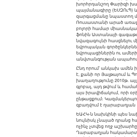
խորհրդանշող Փարիզի խա
պայմանագիրը (ԵՍԶՈւՊ) և
զարգացմանը նպաստող մեկ
Ռուսաստանի արած առաջ
բոլորի համար միասնական
ֆոնին Աստանայի գագաթաժ
նվազագույնի հասցնելու
եվրոպական գործընկերների
եվրոպացիներին ու ամերի
անվտանգության ապահովմա
Ընդ որում՝ անկախ ամեն 
է, քանի որ Յալթայում և 
խաղաղությունը 2010թ. ա
գլոբալ, այդ թվում և համ
այս իրավիճակում, որի օ
ընթացքում։ Կազմակերպութ
զբաղվում է ղարաբաղյան
ԵԱՀԿ-ն նախկինի պես նա
նույնիսկ չնայած դրանց
ոչինչ չտվեց ողջ աշխար
Ղարաբաղյան հակամարտո