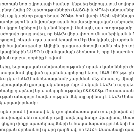
րտիան նոր Եվրոպայի համար, կնքվեց Եվրոպայում սովոր
 ընդունվեց 22 պետությունների (ՆԱՏՕ-ի և ՎՊԿ-ի անդամն
 այլ կարևոր քայլը եղավ 2004թ. հունվարի 15-ին Վիեննայ
արկությունն անվտանգության համաեվրոպական անբաժան
 սկզբունքներով և կանոններով։ Սակայն, այս ուղղությամբ
ողովը ցույց տվեց, որ ԵԱՀԿ վերափոխումն ամերիկյան և 
 միջոցով, ինչպես դա պատկերացնում էր Մոսկվան, չի ար
 հավանությանը։ Ավելին, գագաթաժողովն ամեն ինչ իր տեղ
կացիներին ՆԱՏՕ-ն միանգամայն ձեռնտու է, որը Լիսաբոն
ն գլոբալ գործիք է թվում։
ինչից, եվրոպական անվտանգությունը՝ որպես կանոնների ժ
Պոտսդամում կնքված պայմանագրերից հետո, 1945-1991թթ. ընթ
յլևս չկա։ ԽՍՀՄ անհետացմամբ շարժման մեջ մտավ ոչ միայ
աեվրոպական քաղաքականությունը։ Սակայն ԵԱՀԿ-ն այդպես է
րինակը դարձավ նրա անգործությունը 08.08.08թ. Ռուսաս
յան անարդյունավետության մեկ այլ օրինակ է ԵԱՀԿ Մինսկի
 կարգավորմամբ։
խընտրում է խուսափել կոշտ գնահատական տալ զինված մ
 հաճախացմանն ու զոհերի թվի ավելացմանը։ Այսպիսով, Ա
հը ցնցող փոքր պատերազմների և հակամարտությունների հ
ւթյան օրինակով պարզ դարձավ, որ ԵԱՀԿ Աստանայի գա