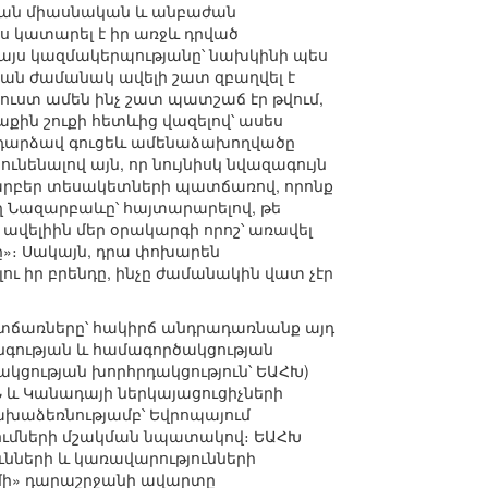
յան միասնական և անբաժան
ս կատարել է իր առջև դրված
 այս կազմակերպությանը՝ նախկինի պես
յան ժամանակ ավելի շատ զբաղվել է
ւստ ամեն ինչ շատ պատշաճ էր թվում,
ին շուքի հետևից վազելով՝ ասես
ը դարձավ գուցեև ամենաձախողվածը
նենալով այն, որ նույնիսկ նվազագույն
 տարբեր տեսակետների պատճառով, որոնք
ող Նազարբաևը՝ հայտարարելով, թե
ավելիին մեր օրակարգի որոշ՝ առավել
ը»։ Սակայն, դրա փոխարեն
ւ իր բրենդը, ինչը ժամանակին վատ չէր
տճառները՝ հակիրճ անդրադառնանք այդ
գության և համագործակցության
կցության խորհրդակցություն՝ ԵԱՀԽ)
 և Կանադայի ներկայացուցիչների
ախաձեռնությամբ՝ Եվրոպայում
ումների մշակման նպատակով։ ԵԱՀԽ
ունների և կառավարությունների
զմի» դարաշրջանի ավարտը