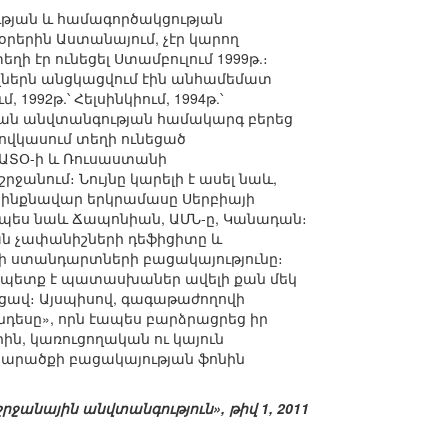
ության և համագործակցության
րերին Աստանայում, չէր կարող
ի էր ունեցել Ստամբուլում 1999թ.։
վներն անցկացվում էին անհամեմատ
992թ.՝ Հելսինկիում, 1994թ.՝
ական անվտանգության համակարգ բերեց
Կովկասում տեղի ունեցած
ԱՏՕ-ի և Ռուսաստանի
նում։ Նույնը կարելի է ասել նաև,
ն ինքնավար երկրամասը Սերբիայի
ինչպես նաև Ճապոնիան, ԱՄՆ-ը, Կանադան։
յան չափանիշների դեֆիցիտը և
լի ստանդարտների բացակայությունը։
 պետք է պատասխաներ ավելի քան մեկ
եցավ։ Այսպիսով, գագաթաժողովի
եսը», որն էապես բարձրացրեց իր
ն, կառուցողական ու կայուն
տարածքի բացակայության ֆոնին
ջանային անվտանգություն», թիվ 1, 2011