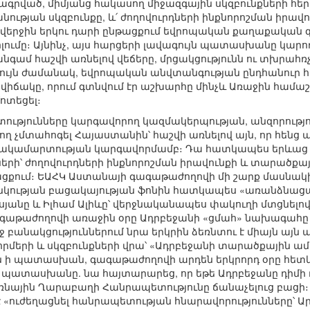
ագրված, միմյանց հակասող միջազգային սկզբունքների հե
թյան սկզբունքը, և՛ ժողովուրդների ինքնորոշման իրավուն
վերջին երկու դարի ընթացքում եվրոպական քաղաքական գո
ւմը։ Այնինչ, այս հարցերի լավագույն պատասխանը կարող
նգամ հաշվի առնելով վեճերը, մրցակցությունն ու տխրա
նույն ժամանակ, եվրոպական անվտանգության ընդհանուր հ
վիճակը, որում գտնվում էր աշխարհը մինչև Առաջին համ
ոտեցել։
ությունները կարգավորող կազմակերպության, անզորությո
ղ չմտահոգել Հայաստանին՝ հաշվի առնելով այն, որ հենց 
ակամարտության կարգավորմամբ։ Դա հատկապես երևաց մ
ների՝ ժողովուրդների ինքնորոշման իրավունքի և տարածքա
քում։ ԵԱՀԿ Աստանայի գագաթաժողովի մի շարք մասնակ
նկության բացակայության ֆոնին հատկապես «առանձնաց
յանը և Իլհամ Ալիևը՝ վերջնականապես փակուղի մտցնելո
գաթաժողովի առաջին օրը Ադրբեջանի «ցմահ» նախագահը
 բանակցություններում նրա երկրին ձեռնտու է միայն այն ար
որմերի և սկզբունքների վրա՝ «Ադրբեջանի տարածքային ամ
ան ի պատասխան, գագաթաժողովի արդեն երկրորդ օրը հե
 պատասխանը. նա հայտարարեց, որ եթե Ադրբեջանը դիմի
 Լեռնային Ղարաբաղի Հանրապետությունը ճանաչելուց բաց
ուժեղացնել հանրապետության հնարավորությունները՝ Ար