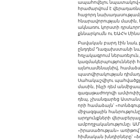
ապահովելու նպատակով»։
հրաժարվում է վերադառնա
հաջորդ նախադասությամ
հնարավորության մասին, 
ակնառու կորստի դրսևորո
քննարկումն ու ԵԱՀԿ Մի
Բավական բարդ էին նաև 
ընդդեմ Ղազախստանի նա
հռչակագրում ներառելուն
կազմակերպությունների հ
այնուամենայնիվ, համաձ
պատվիրակության դիմադր
Սահակաշվիլու պահվածքը
մասին, ինչի դեմ անմիջ
գագաթաժողովի ամփոփիչ 
դեպ, չխանգարեց Աստանայ
որի համաձայն՝ «ոտնձգու
միջազգային հանրություն
արդյունքների վերաբերյ
ամբողջականությունը։ ԱՄ
«իրասածության» առիթով՝
հիմնական խնդիրները՝ «ձ