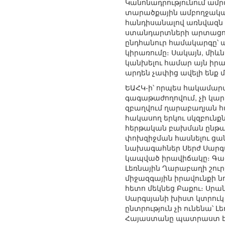
Կանոնադրությունում ամր
տարածքային ամբողջականու
հանդիսանալով առնվազն 
ստանդարտների արտացոլո
ընդհանուր համակարգը՝ ա
կիրառումը։ Սակայն, միև
կանխելու համար այն իրա
արդեն չափից ավելի ենք մ
ԵԱՀԿ-ի՝ որպես հակամարտ
գագաթաժողովում, չի կարո
զբաղվում ղարաբաղյան հ
հակասող երկու սկզբունք
հերթական բախման ընթաց
փոխզիջման հասնելու ցա
նախագահներ Սերժ Սարգս
կապված իրավիճակը։ Գա
Լեռնային Ղարաբաղի շուրջ
միջազգային իրավունքի ն
հետո մեկնեց Բաքու։ Սր
Սարգսյանի խիստ կտրուկ
ընտրություն չի ունենա՝
Հայաստանը պատրաստ է «