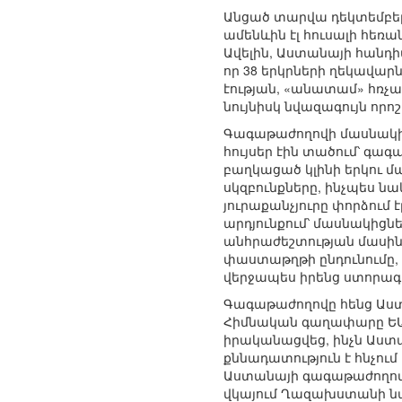
Անցած տարվա դեկտեմբե
ամենևին էլ հուսալի հե
Ավելին, Աստանայի հանդիպ
որ 38 երկրների ղեկավար
էության, «անատամ» հռչ
նույնիսկ նվազագույն որ
Գագաթաժողովի մասնակից
հույսեր էին տածում՝ գ
բաղկացած կլինի երկու մա
սկզբունքները, ինչպես ն
յուրաքանչյուրը փորձում 
արդյունքում՝ մասնակիցն
անհրաժեշտության մասին
փաստաթղթի ընդունումը, ո
վերջապես իրենց ստորագր
Գագաթաժողովը հենց Աստ
Հիմնական գաղափարը ԵԱՀ
իրականացվեց, ինչն Աստ
քննադատություն է հնչում
Աստանայի գագաթաժողովն
վկայում Ղազախստանի նա