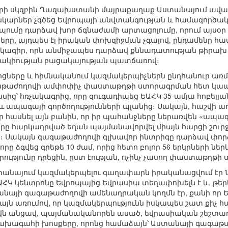
րի սկզբին Ղազախստանի մայրաքաղաք Աստանայում ավարտ
ռանկարներ չգծեց Եվրոպայի անվտանգության և համագործա
ումը դարձավ խոր ճգնաժամի արտացոլումը, որում այսօր գտ
ները, այդպես էլ իրական փոխզիջման չգալով, ընդամենը 
ակագիր, որն անմիջապես դարձավ քննադատության թիրախ 
ոշակիության բացակայության պատճառով։
ները և հիմնականում կազմակերպիչներն ընդհանուր առ
ագաթաժողովի ամփոփիչ փաստաթղթի ստորագրման հետ կապվ
սից՝ հռչակագրից, որը զուգադիպեց ԵԱՀԿ 35-ամյա հոբելյ
աև ապագայի գործողությունների պլանից։ Սակայն, հաշվի ա
էր հասնել այն բանին, որ իր պահանջները ներառվեն «ապագ
երը հարկադրված եղան պայմանավորվել միայն հարցի շուրջ
։ Սակայն գագաթաժողովի գլխավոր ինտրիգը դարձավ փո
րը ձգվեց գրեթե 10 ժամ, որից հետո բոլոր 56 երկրների ներ
ությունը դրեցին, ըստ էության, ոչինչ չասող փաստաթղթի 
անայում կազմակերպելու գաղափարն իրականացվում էր Ն
Կ կենտրոնը Եվրոպայից Եվրասիա տեղափոխելն է և, թերև
անայի գագաթաժողովի ամենադրական կողմն էր, քանի որ
 այն առումով, որ կազմակերպությունն իսկապես շատ քիչ հար
 անցավ, պայմանականորեն ասած, եվրասիական շեշտադրմա
խագահի խոսքերը, որոնց համաձայն՝ Աստանայի գագաթա