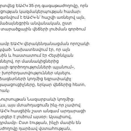
վեց ԵԱՀԿ 35-րդ գագաթաժողովը, որն
կցության կազմակերպության համար։
նվում է ԵԱՀԿ-ն՝ հաշվի առնելով այն,
համաձայնեցրին անվանական, ըստ
տարածքային վեճերի լուծման գործում
մամբ ԵԱՀԿ վերակենդանացման որոշակի
ած։ Նախատեսվում էր, որ այն
անին և հաստատում էր Հելսինկյան
ռնելով, որ մասնակիցներից
այի գործողությունների պլանում»,
 խորհրդատվություններ սկսելու
րձագետների կողմից եզրափակիչ
կայացուցիչները, երկար վեճերից հետո,
տակ։
ուրսուլթան Նազարբաևի կողմից։
ս, այս մտահղացումն ինչ-որ չափով
 ԵԱՀԿ հասցեին շատ անգամ արդարացի
ցեր է լուծում այսօր։ Այսպիսով,
մբ։ Ըստ էության, ինչի մասին են
ժողովը դարձավ վստահության,