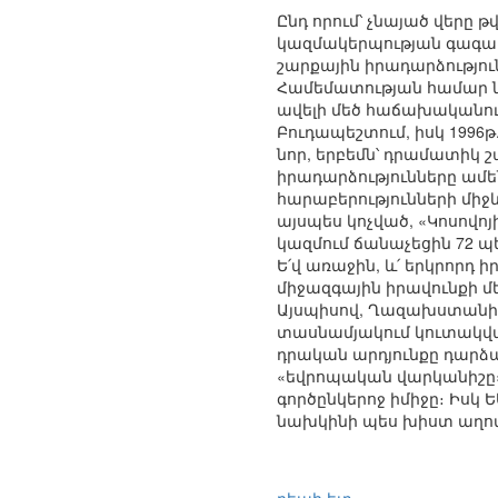
Ընդ որում՝ չնայած վերը
կազմակերպության գագաթա
շարքային իրադարձություն
Համեմատության համար ն
ավելի մեծ հաճախականությ
Բուդապեշտում, իսկ 1996
նոր, երբեմն՝ դրամատիկ 
իրադարձությունները ա
հարաբերությունների միջ
այսպես կոչված, «Կոսովո
կազմում ճանաչեցին 72 պ
Ե՛վ առաջին, և՛ երկրորդ
միջազգային իրավունքի մ
Այսպիսով, Ղազախստանի 
տասնամյակում կուտակված
դրական արդյունքը դարձ
«եվրոպական վարկանիշը» 
գործընկերոջ իմիջը։ Իս
նախկինի պես խիստ աղոտ