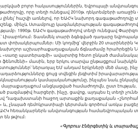
 թվարկված բոլոր հակասություններին, Եվրոպայի անվտանգ
ժողովը, որը տեղի ունեցավ 2010թ. դեկտեմբերի առաջին օ
 լինել՝ հաշվի առնելով, որ ԵԱՀԿ նախորդ գագաթաժողովը տեղ
շենք. մինչև Ստամբուլը կազմակերպության գագաթաժողո
ամբ։ 1990թ. ԵԱՀԿ գագաթաժողով տեղի ունեցավ Փարիզում, 1
թ.՝ Լիսաբոնում։ Տասնմեկ տարի ձգձգված դադարը եվրոպ
շատ փոխակերպումներ։ Մի կողմից՝ վերջին 20 տարիներին 
մենախոշոր աշխարհաքաղաքական ճգնաժամը հրահրեցին Ն
և «սառը պատերազմի» ավարտից հետո ընկած ժամանակաշրջա
յի ֆենոմենի» մասին, երբ երկու տարվա ընթացքում նախկի
ետություններ՝ ներառյալ ԵՄ անդամ երկրների մեծ մասը, 
 իրադարձությունները ցույց տվեցին լեգիտիմ իրավարարութ
եկնաբանության կամայականությունը, ինչպես նաև ընկալե
մայրաքաղաքում անցկացված համաժողովն, ըստ էության,
 բազմաթիվ հարցերի, ինչը, ցավոք, այդպես էլ տեղի չուն
ավ Ղազախստանի հաջող արտաքին քաղաքական «շնորհանդ
և, չնայած դեմոկրատիայի կերտման գործում առկա բացերի
կ ԵԱՀԿ հեռանկարներն անվտանգության համաեվրոպական 
 են թվում։
«Գլոբուս Էներգետիկ և տարածաշր