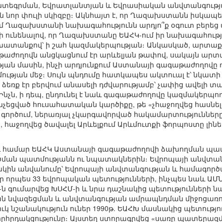
ինտեգրման, Եվրատլանտյան և Եվրասիական անվտանգութ
նոր փուլի սկիզբը։ Ակնհայտ է, որ Ղազախստանն իսկապե
ւմ Ղազախստանի նախագահությունն արդյո՞ք օգուտ բերեց
ի ունենալով, որ Ղազախստանը ԵԱՀԿ-ում իր նախագահութ
խատանքով՝ ի շահ կազմակերպության։ Անկասկած, արտաքո
աժողովն անցկացնում էր արևելյան թափով, սակայն արտաք
ւթյան մասին, ինչի արդյունքում Աստանայի գագաթաժողով
թյան մեջ։ Սույն պնդումը հատկապես ակտուալ է՝ նկատի ու
ձեռք էր բերվում անասելի դժվարությամբ՝ չափից ավելի
 Ինչն, ի դեպ, ընդունել է նաև գագաթաժողովը կազմակերպ
չեցված հուսահատական կարծիքը, թե «չհաջողվեց հասնել 
 գործում, ներառյալ չկարգավորված հակամարտություններ
հաջողվեց ծավալել Արևելքում Արևմուտքի ֆորպոստը լինելո
լու համար ԵԱՀԿ Աստանայի գագաթաժողովի ձախողման պա
ման պատմությանն ու նպատակներին։ Եվրոպայի անվտան
կին անվանումը՝ Եվրոպայի անվտանգության և համագործա
 որպես 33 եվրոպական պետությունների, ինչպես նաև ԱՄՆ
-ն գումարվեց ԽՍՀՄ-ի և նրա դաշնակից պետությունների ն
ան նվազեցման և անվտանգության ամրապնդման միջոցառ
ւկ նշանակություն ուներ 1990թ. ԵԱՀԽ մասնակից պետությ
րհրդակցությունը։ Այստեղ ստորագրվեց «սառը պատերա