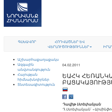
ԳԼԽԱՎՈՐ
ՀՈԴՎԱԾՆԵՐ ԵՎ
ՎԵՐԼՈՒԾՈՒԹՅՈՒՆՆԵՐ
ԻՐԱ
Աշխարհաքաղաքականություն
Ազգային
04.02.2011
անվտանգություն
ԵԱՀԿ ՀԵՌԱՆԿ
Հայության
հիմնախնդիրներ
ԲԱՑԱԿԱՅՈՒԹՅ
Տնտեսագիտություն
Դավիթ Ստեփանյան
Դ.Ստեփանյան` «Արմինֆո»