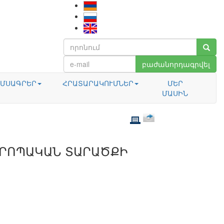
բաժանորդագրվել
ՄՍԱԳՐԵՐ
ՀՐԱՏԱՐԱԿՈՒՄՆԵՐ
ՄԵՐ
ՄԱՍԻՆ
ՎՐՈՊԱԿԱՆ ՏԱՐԱԾՔԻ