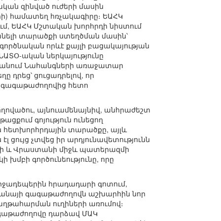
ական զինված ուժերի մասին
երի) համատեղ հռչակագիրը։ ԵԱՀԿ
ում, ԵԱՀԿ Մշտական խորհրդի նիստում
ելի տարածքի ստեղծման մասին՝
 գործնական որևէ քայլի բացակայության
ՆԱՏՕ-ական ներկայությունը
ժանանում Նահանգների առաջատար
ը դրեց՝ ցուցադրելով, որ
ի գագաթաժողովից հետո
ողովածու, այնուամենայնիվ, անհրաժեշտ
ացքում գոյություն ունեցող
ն հետխորհրդային տարածքը, այլև
լ ցույց չտվեց իր արդյունավետությունն
տանի և Վրաստանի միջև պատերազմի
 խմբի գործունեությունը, որը
իջադեպերին հրադադարի գոտում,
ստանայի գագաթաժողովն աշխարհին նոր
աղթահարման ուղիների առումով։
գաթաժողովը դարձավ ՄԱԿ