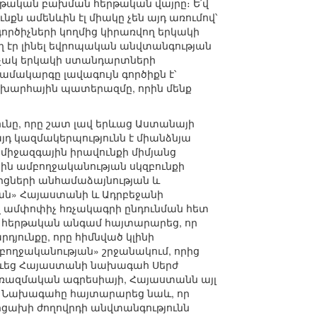
րթական բախման հերթական վայրը։ Ե՛վ
քն ամենևին էլ միակը չեն այդ առումով՝
րծիչների կողմից կիրառվող երկակի
 էր լինել եվրոպական անվտանգության
հռչակ երկակի ստանդարտների
ամակարգը լավագույն գործիքն է՝
աշխարհային պատերազմը, որին մենք
ւնը, որը շատ լավ երևաց Աստանայի
այդ կազմակերպությունն է միանձնյա
իջազգային իրավունքի միմյանց
յին ամբողջականության սկզբունքի
իցների անհամաձայնության և
ան» Հայաստանի և Ադրբեջանի
վ ամփոփիչ հռչակագրի ընդունման հետ
 հերթական անգամ հայտարարեց, որ
դյունքը, որը հիմնված կլինի
բողջականության» շրջանակում, որից
տևեց Հայաստանի նախագահ Սերժ
 ռազմական ագրեսիայի, Հայաստանն այլ
ի։ Նախագահը հայտարարեց նաև, որ
ցախի ժողովրդի անվտանգությունն