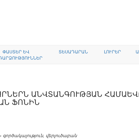
ՓԱՍՏԵՐ ԵՎ
ՏԵՍԱԴԱՐԱՆ
ԼՈՒՐԵՐ
Ա
ԴԱՐՁՈՒԹՅՈՒՆՆԵՐ
ԱՐՆԵՐՆ ԱՆՎՏԱՆԳՈՒԹՅԱՆ ՀԱՄԱԵ
ԱՆ ՖՈՆԻՆ
 գործակալություն, վերլուծաբան