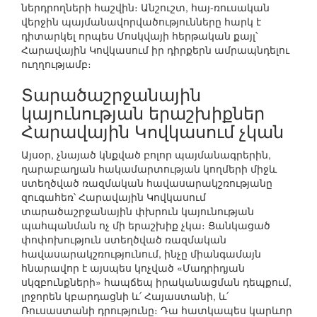
ներդրողների հաշվին։ Անշուշտ, հայ-ռուսական
վերջին պայմանավորվածությունները հարկ է
դիտարկել որպես Մոսկվայի հերթական քայլ՝
Հարավային Կովկասում իր դիրքերն ամրապնդելու
ուղղությամբ։
Տարածաշրջանային
կայունության երաշխիքներ
Հարավային Կովկասում չկան
Այսօր, չնայած կնքված բոլոր պայմանագրերին,
ղարաբաղյան հակամարտության կողմերի միջև
ստեղծված ռազմական հավասարակշռությանը
զուգահեռ՝ Հարավային Կովկասում
տարածաշրջանային փխրուն կայունության
պահպանման ոչ մի երաշխիք չկա։ Ցանկացած
փոփոխություն ստեղծված ռազմական
հավասարակշռությունում, ինչը միանգամայն
հնարավոր է այսպես կոչված «Մադրիդյան
սկզբունքների» հապճեպ իրականացման դեպքում,
լրջորեն կբարդացնի և՛ Հայաստանի, և՛
Ռուսաստանի դրությունը։ Դա հատկապես կարևոր