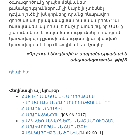
օգտագործումը որպես մեկնակետ
բանակցություններում՝ չի կարելի չտեսնել
դժվարլուծելի խնդիրները դրանց հնարավոր
գործնական իրականացման ճանապարհին։ Դա
հատկապես ակտուալ է՝ հաշվի առնելով, որ ԱՄՆ-ը
շարունակում է հակամարտությունների հարցում
կառավարվող քաոսի տեսության վրա հիմնված
կառավարման նոր մեթոդիկաներ մշակել։
«Գլոբուս Էներգետիկ և տարածաշրջանային
անվտանգություն», թիվ 5
դեպի ետ
Հեղինակի այլ նյութեր
ՀԱՅ-ԻՐԱՆԱԿԱՆ ԵՎ ԱԴՐԲԵՋԱՆԱ-
ԻՍՐԱՅԵԼԱԿԱՆ ՀԱՐԱԲԵՐՈՒԹՅՈՒՆՆԵՐԸ
ՀԱՄԱՇԽԱՐՀԱՅԻՆ
ՀԱՄԱՊԱՏԿԵՐՈՒՄ
[08.06.2017]
ԵԱՀԿ ՀԵՌԱՆԿԱՐՆԵՐՆ ԱՆՎՏԱՆԳՈՒԹՅԱՆ
ՀԱՄԱԵՎՐՈՊԱԿԱՆ ՏԱՐԱԾՔԻ
ԲԱՑԱԿԱՅՈՒԹՅԱՆ ՖՈՆԻՆ
[04.02.2011]