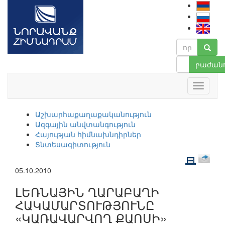
բաժանո
Աշխարհաքաղաքականություն
Ազգային անվտանգություն
Հայության հիմնախնդիրներ
Տնտեսագիտություն
05.10.2010
ԼԵՌՆԱՅԻՆ ՂԱՐԱԲԱՂԻ
ՀԱԿԱՄԱՐՏՈՒԹՅՈՒՆԸ
«ԿԱՌԱՎԱՐՎՈՂ ՔԱՈՍԻ»