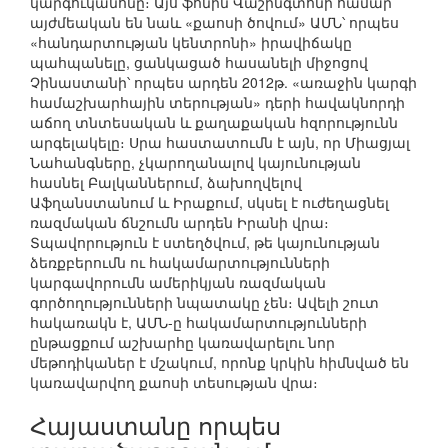
կարգուկանոնը։ Այս ֆոնին Վաշինգտոնի համար
այժմեական են նաև «քաոսի ծովում» ԱՄՆ՝ որպես
«հանդարտության կենտրոնի» իրավիճակը
պահպանելը, ցանկացած հասանելի միջոցով
Չինաստանի՝ որպես արդեն 2012թ. «առաջին կարգի
համաշխարհային տերության» դերի հավակնորդի
աճող տնտեսական և քաղաքական հզորությունն
արգելակելը։ Սրա հաստատումն է այն, որ Միացյալ
Նահանգները, չկարողանալով կայունության
հասնել Բալկաններում, ձախողվելով
Աֆղանստանում և Իրաքում, սկսել է ուժեղացնել
ռազմական ճնշումն արդեն Իրանի վրա։
Տպավորություն է ստեղծվում, թե կայունության
ձեռքբերումն ու հակամարտությունների
կարգավորումն ամերիկյան ռազմական
գործողությունների նպատակը չեն։ Ավելի շուտ
հակառակն է, ԱՄՆ-ը հակամարտությունների
ընթացքում աշխարհը կառավարելու նոր
մեթոդիկաներ է մշակում, որոնք կրկին հիմնված են
կառավարվող քաոսի տեսության վրա։
Հայաստանը որպես