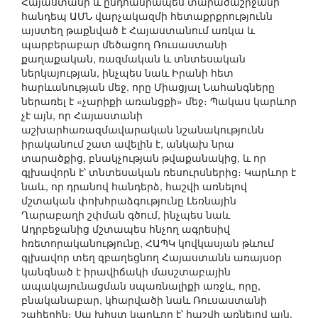
Հայաստանի և ընդհանրապես տարածաշրջանի
հանդեպ ԱՄՆ վարչակազմի հետաքրքրությունն
այստեղ թաքնված է Հայաստանում առկա և
պարբերաբար մեծացող Ռուսաստանի
քաղաքական, ռազմական և տնտեսական
ներկայության, ինչպես նաև Իրանի հետ
հարևանության մեջ, որը Միացյալ Նահանգները
ներառել է «չարիքի առանցքի» մեջ։ Պակաս կարևոր
չէ այն, որ Հայաստանի
աշխարհառազմավարական նշանակությունն
իրականում շատ ավելին է, անկախ նրա
տարածքից, բնակչության թվաքանակից, և որ
գլխավորն է՝ տնտեսական ռեսուրսներից։ Կարևոր է
նաև, որ դրանով հանդերձ, հաշվի առնելով
մշտական փոխհրաձգությունը Լեռնային
Ղարաբաղի շփման գծում, ինչպես նաև
Ադրբեջանից մշտապես հնչող ագրեսիվ
հռետորականությունը, ՀԱՊԿ կովկասյան թևում
գլխավոր տեղ զբաղեցնող Հայաստանն առայսօր
կանգնած է իրավիճակի մասշտաբային
ապակայունացման սպառնալիքի առջև, որը,
բնականաբար, կհարվածի նաև Ռուսաստանի
շահերին։ Սա խիստ կարևոր է՝ հաշվի առնելով այն,