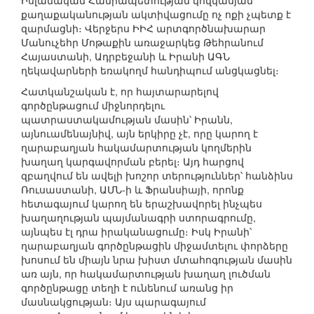
Իսլամական Հանրապետության կովկասյան
քաղաքականության ակտիվացումը ոչ ոքի չպետք է
զարմացնի։ Վերջերս ԻԻՀ արտգործնախարար
Մանուչեհր Մոթաքին առաջարկեց Թեհրանում
Հայաստանի, Ադրբեջանի և Իրանի ԱԳՆ
ղեկավարների եռակողմ հանդիպում անցկացնել։
Հատկանշական է, որ հայտարարելով
գործընթացում միջնորդելու
պատրաստակամության մասին՝ Իրանն,
այնուամենայնիվ, այն երկիրը չէ, որը կարող է
ղարաբաղյան հակամարտության կողմերին
խաղաղ կարգավորման բերել։ Այդ հարցով
զբաղվում են ավելի խոշոր տերություններ՝ հանձինս
Ռուսաստանի, ԱՄՆ-ի և Ֆրանսիայի, որոնք
հետագայում կարող են երաշխավորել ինչպես
խաղաղության պայմանագրի ստորագրումը,
այնպես էլ դրա իրականացումը։ Իսկ Իրանի՝
ղարաբաղյան գործընթացին միջամտելու փորձերը
խոսում են միայն նրա խիստ մտահոգության մասին
առ այն, որ հակամարտության խաղաղ լուծման
գործընթացը տեղի է ունենում առանց իր
մասնակցության։ Այս պարագայում