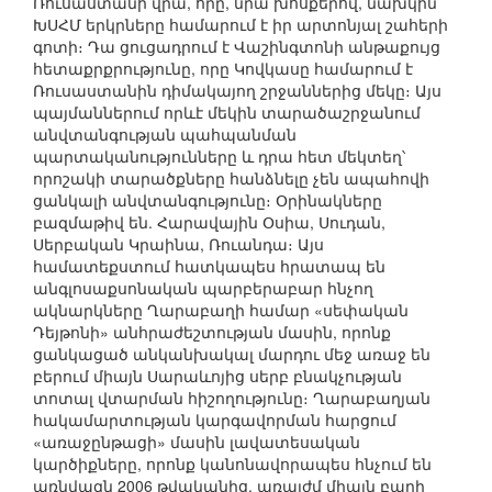
Ռուսաստանի վրա, որը, նրա խոսքերով, նախկին
ԽՍՀՄ երկրները համարում է իր արտոնյալ շահերի
գոտի։ Դա ցուցադրում է Վաշինգտոնի անթաքույց
հետաքրքրությունը, որը Կովկասը համարում է
Ռուսաստանին դիմակայող շրջաններից մեկը։ Այս
պայմաններում որևէ մեկին տարածաշրջանում
անվտանգության պահպանման
պարտականությունները և դրա հետ մեկտեղ՝
որոշակի տարածքները հանձնելը չեն ապահովի
ցանկալի անվտանգությունը։ Օրինակները
բազմաթիվ են. Հարավային Օսիա, Սուդան,
Սերբական Կրաինա, Ռուանդա։ Այս
համատեքստում հատկապես հրատապ են
անգլոսաքսոնական պարբերաբար հնչող
ակնարկները Ղարաբաղի համար «սեփական
Դեյթոնի» անհրաժեշտության մասին, որոնք
ցանկացած անկանխակալ մարդու մեջ առաջ են
բերում միայն Սարաևոյից սերբ բնակչության
տոտալ վտարման հիշողությունը։ Ղարաբաղյան
հակամարտության կարգավորման հարցում
«առաջընթացի» մասին լավատեսական
կարծիքները, որոնք կանոնավորապես հնչում են
առնվազն 2006 թվականից, առայժմ միայն բարի