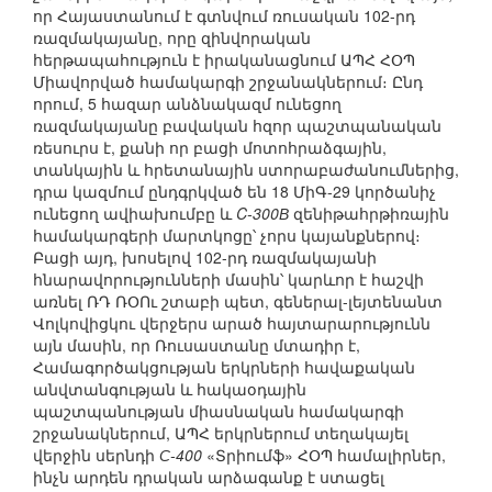
որ Հայաստանում է գտնվում ռուսական 102-րդ
ռազմակայանը, որը զինվորական
հերթապահություն է իրականացնում ԱՊՀ ՀՕՊ
Միավորված համակարգի շրջանակներում։ Ընդ
որում, 5 հազար անձնակազմ ունեցող
ռազմակայանը բավական հզոր պաշտպանական
ռեսուրս է, քանի որ բացի մոտոհրաձգային,
տանկային և հրետանային ստորաբաժանումներից,
դրա կազմում ընդգրկված են 18 ՄիԳ-29 կործանիչ
ունեցող ավիախումբը և
C-300В
զենիթահրթիռային
համակարգերի մարտկոցը՝ չորս կայանքներով։
Բացի այդ, խոսելով 102-րդ ռազմակայանի
հնարավորությունների մասին՝ կարևոր է հաշվի
առնել ՌԴ ՌՕՈւ շտաբի պետ, գեներալ-լեյտենանտ
Վոլկովիցկու վերջերս արած հայտարարությունն
այն մասին, որ Ռուսաստանը մտադիր է,
Համագործակցության երկրների հավաքական
անվտանգության և հակաօդային
պաշտպանության միասնական համակարգի
շրջանակներում, ԱՊՀ երկրներում տեղակայել
վերջին սերնդի
С-400
«Տրիումֆ» ՀՕՊ համալիրներ,
ինչն արդեն դրական արձագանք է ստացել