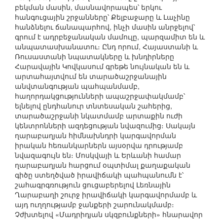
բեկման մասին, մասնավորապես՝ երկու
հանգուցային շրջանները՝ Քելբաջարը և Լաչինը
հանձնելու ճանապարհով, ինչի մասին անրջելով՝
գրում է ադրբեջանական մամուլը, պարզամիտ են և
անպատասխանատու։ Ընդ որում, Հայաստանի և
Ռուսաստանի նպատակները և խնդիրները
Հարավային Կովկասում գրեթե նույնական են և
արտահայտվում են տարածաշրջանային
անվտանգության պահպանմամբ,
հաղորդակցությունների ապաշրջափակմամբ՝
ելնելով ընդհանուր տնտեսական շահերից,
տարածաշրջանի նկատմամբ արտաքին ուժի
կենտրոնների ազդեցության նվազումից։ Սակայն
ղարաբաղյան հիմնախնդրի կարգավորման
իրական հեռանկարներն այսօրվա դրությամբ
նվազագույն են։ Մոսկվայի և Երևանի համար
ղարաբաղյան հարցում օպտիմալ քաղաքական
գիծը ստեղծված իրավիճակի պահպանումն է՝
շահագրգռություն ցուցաբերելով Լեռնային
Ղարաբաղի շուրջ իրավիճակի կարգավորմամբ և
այդ ուղղությամբ ջանքերի շարունակմամբ։
Չժխտելով «Մադրիդյան սկզբունքների» հնարավոր