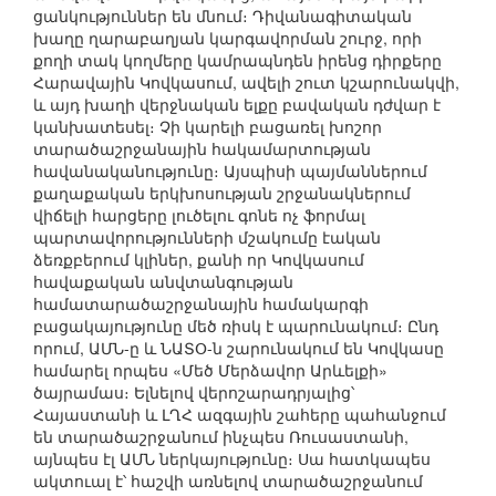
ցանկություններ են մնում։ Դիվանագիտական
խաղը ղարաբաղյան կարգավորման շուրջ, որի
քողի տակ կողմերը կամրապնդեն իրենց դիրքերը
Հարավային Կովկասում, ավելի շուտ կշարունակվի,
և այդ խաղի վերջնական ելքը բավական դժվար է
կանխատեսել։ Չի կարելի բացառել խոշոր
տարածաշրջանային հակամարտության
հավանականությունը։ Այսպիսի պայմաններում
քաղաքական երկխոսության շրջանակներում
վիճելի հարցերը լուծելու գոնե ոչ ֆորմալ
պարտավորությունների մշակումը էական
ձեռքբերում կլիներ, քանի որ Կովկասում
հավաքական անվտանգության
համատարածաշրջանային համակարգի
բացակայությունը մեծ ռիսկ է պարունակում։ Ընդ
որում, ԱՄՆ-ը և ՆԱՏՕ-ն շարունակում են Կովկասը
համարել որպես «Մեծ Մերձավոր Արևելքի»
ծայրամաս։ Ելնելով վերոշարադրյալից՝
Հայաստանի և ԼՂՀ ազգային շահերը պահանջում
են տարածաշրջանում ինչպես Ռուսաստանի,
այնպես էլ ԱՄՆ ներկայությունը։ Սա հատկապես
ակտուալ է՝ հաշվի առնելով տարածաշրջանում