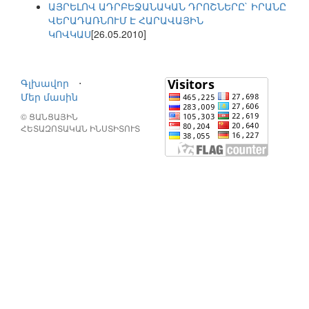
ԱՅՐԵԼՈՎ ԱԴՐԲԵՋԱՆԱԿԱՆ ԴՐՈՇՆԵՐԸ` ԻՐԱՆԸ
ՎԵՐԱԴԱՌՆՈՒՄ Է ՀԱՐԱՎԱՅԻՆ
ԿՈՎԿԱՍ
[26.05.2010]
Գլխավոր
⋅
Մեր մասին
© ՑԱՆՑԱՅԻՆ
ՀԵՏԱԶՈՏԱԿԱՆ ԻՆՍՏԻՏՈՒՏ