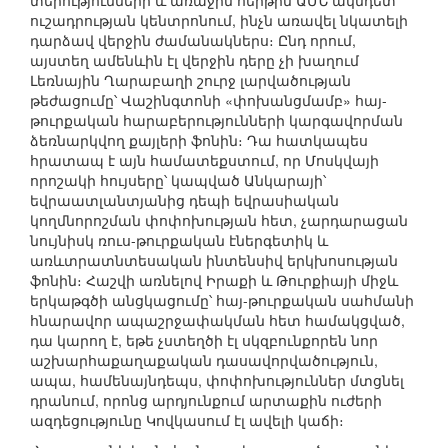
տերությունների և առաջին հերթին ԱՄՆ ակնդետ
ուշադրության կենտրոնում, ինչն առավել նկատելի
դարձավ վերջին ժամանակներս։ Ընդ որում,
այստեղ ամենևին էլ վերջին դերը չի խաղում
Լեռնային Ղարաբաղի շուրջ լարվածության
թեժացումը՝ Վաշինգտոնի «փոխանցմամբ» հայ-
թուրքական հարաբերությունների կարգավորման
ձեռնարկվող քայլերի ֆոնին։ Դա հատկապես
հրատապ է այն համատեքստում, որ Մոսկվայի
որոշակի հույսերը՝ կապված Անկարայի՝
եվրաատլանտյանից դեպի եվրասիական
կողմնորոշման փոփոխության հետ, չարդարացան
նույնիսկ ռուս-թուրքական էներգետիկ և
առևտրատնտեսական ինտենսիվ երկխոսության
ֆոնին։ Հաշվի առնելով Իրաքի և Թուրքիայի միջև
երկաթգծի անցկացումը՝ հայ-թուրքական սահմանի
հնարավոր ապաշրջափակման հետ համակցված,
դա կարող է, եթե չստեղծի էլ սկզբունքորեն նոր
աշխարհաքաղաքական դասավորվածություն,
ապա, համենայնդեպս, փոփոխություններ մտցնել
դրանում, որոնց արդյունքում արտաքին ուժերի
ազդեցությունը Կովկասում էլ ավելի կաճի։