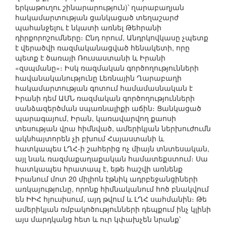
երկաթուղու շինարարություն)՝ ղարաբաղյան
հակամարտության ցանկացած տեղաշարժ
պահանջելու է նկատի առնել Թեհրանի
դիրքորոշումները։ Ընդ որում, Անդրկովկասը չպետք
է վերածվի ռազմականացված հենակետի, որը
պետք է ծառայի Ռուսաստանի և Իրանի
«զսպմանը»։ Իսկ ռազմական գործողությունների
հավանականությունը Լեռնային Ղարաբաղի
հակամարտության գոտում համամասնական է
Իրանի դեմ ԱՄՆ ռազմական գործողությունների
սանձազերծման սպառնալիքի աճին։ Ցանկացած
պարագայում, Իրան, կառավարվող քաոսի
տեսության վրա հիմնված, ամերիկյան ներխուժումն
ակնհայտորեն չի բխում Հայաստանի և
հատկապես ԼՂՀ-ի շահերից ոչ միայն տնտեսական,
այլ նաև ռազմաքաղաքական համատեքստում։ Սա
հատկապես հրատապ է, եթե հաշվի առնենք
Իրանում մոտ 20 միլիոն էթնիկ ադրբեջանցիների
առկայությունը, որոնք հիմնականում հոծ բնակվում
են ԻԻՀ հյուսիսում, այդ թվում և ԼՂՀ սահմանին։ Թե
ամերիկյան ռմբակոծությունների դեպքում ինչ կլինի
այս մարդկանց հետ և ուր կփախչեն նրանք՝