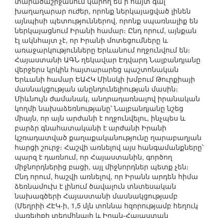
տարածաշրջանում կարող են ի հայտ գալ
խաղաղարար ուժեր, որոնք ներկայացված լինեն
այնպիսի պետություններով, որոնք սպառնալիք են
ներկայացնում Իրանի համար։ Ընդ որում, այնքան
էլ ակնհայտ չէ, որ Իրանի մոտեցումները և
առաջարկությունները Երևանում ողջունվում են։
Հայաստանի ԱԳՆ ղեկավար Էդվարդ Նալբանդյանը
վերջերս կրկին հայտարարեց պաշտոնական
Երևանի համար ԵԱՀԿ Մինսկի խմբում Թուրքիայի
մասնակցության անընդունելիության մասին։
Միևնույն ժամանակ, անդրադառնալով իրանական
կողմի նախաձեռնությանը՝ Նալբանդյանը նշեց
միայն, որ այն արժանի է ողջունվելու, ինչպես և
բարձր գնահատականի է արժանի Իրանի
կշռադատված քաղաքականությունը ղարաբաղյան
հարցի շուրջ։ Հաշվի առնելով այս հանգամանքները՝
պարզ է դառնում, որ Հայաստանին, գործող
միջնորդներից բացի, այլ միջնորդներ պետք չեն։
Ընդ որում, հաշվի առնելով, որ Իրանն արդեն հիմա
ձեռնամուխ է լինում ծավալուն տնտեսական
նախագծերի Հայաստանի մասնակցությամբ
(Մեղրիի ՀԷԿ-ի, 1,5 մլն տոննա հզորությամբ հեղուկ
վառելիքի տերմինալի և Իրան-Հայաստան