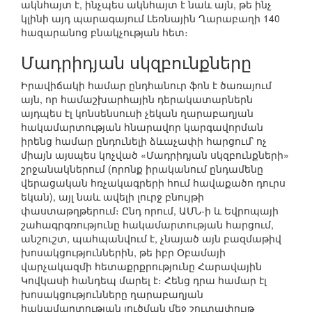
ակնհայտ է, ինչպես ակնհայտ է նաև այն, թե ինչ
կլինի այդ պարագայում Լեռնային Ղարաբաղի 140
հազարանոց բնակչության հետ։
Մադրիդյան սկզբունքները
Իրավիճակի համար ընդհանուր ֆոն է ծառայում
այն, որ համաշխարհային դերակատարներն
այդպես էլ կոնսենսուսի չեկան ղարաբաղյան
հակամարտության հնարավոր կարգավորման
իրենց համար ընդունելի ձևաչափի հարցում՝ ոչ
միայն այսպես կոչված «Մադրիդյան սկզբունքների»
շրջանակներում (որոնք իրականում ընդամենը
վերացական հռչակագրերի հում հավաքածո դուրս
եկան), այլ նաև ավելի լուրջ բնույթի
փաստաթղթերում։ Ընդ որում, ԱՄՆ-ի և Եվրոպայի
շահագրգռությունը հակամարտության հարցում,
անշուշտ, պահպանվում է, չնայած այն բազմաթիվ
խոսակցություններին, թե իբր Օբամայի
վարչակազմի հետաքրքրությունը Հարավային
Կովկասի հանդեպ մարել է։ Հենց դրա համար էլ
խոսակցությունները ղարաբաղյան
հակամարտության լուծման մեջ շուտափույթ