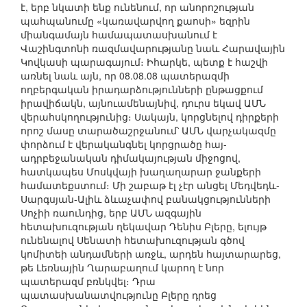
է, երբ նկատի ենք ունենում, որ անորոշության
պահպանումը «կառավարվող քաոսի» եզրին
միանգամայն համապատասխանում է
Վաշինգտոնի ռազմավարությանը նաև Հարավային
Կովկասի պարագայում։ Իհարկե, պետք է հաշվի
առնել նաև այն, որ 08.08.08 պատերազմի
ողբերգական իրադարձությունների ընթացքում
իրավիճակն, այնուամենայնիվ, դուրս եկավ ԱՄՆ
վերահսկողությունից։ Սակայն, կորցնելով դիրքերի
որոշ մասը տարածաշրջանում՝ ԱՄՆ վարչակազմը
փորձում է վերականգնել կորցրածը հայ-
ադրբեջանական դիմակայության միջոցով,
հատկապես Մոսկվայի խաղաղարար ջանքերի
համատեքստում։ Մի շաբաթ էլ չէր անցել Մեդվեդև-
Սարգսյան-Ալիև ձևաչափով բանակցությունների
Սոչիի ռաունդից, երբ ԱՄՆ ազգային
հետախուզության ղեկավար Դենիս Բլերը, ելույթ
ունենալով Սենատի հետախուզության գծով
կոմիտեի անդամների առջև, արդեն հայտարարեց,
թե Լեռնային Ղարաբաղում կարող է նոր
պատերազմ բռնկվել։ Դրա
պատասխանատվությունը Բլերը դրեց