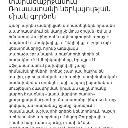
տարածաշրջանում
Ռուսաստանի ներկայության
միակ գործոն
Այսօր արդեն ամերիկյան ստրատեգներն իրապես
պատրաստվում են վաղը չէ մյուս օրվան։ Եվ այս
իմաստով Վաշինգտոնն ակնհայտորեն առաջ է
անցնում և՛ Մոսկվայից, և՛ Պեկինից, և՛ բոլոր այն
կենտրոններից, որոնք առնվազն
տարածաշրջանային առաջնորդի դերին են
հավակնում։ Ամերիկացիները, Իրաքում և
Աֆղանստանում բախվելով մի շարք
հիմնախնդիրների, իրենց շատ լավ հաշիվ են
տալիս, որ իսլամական աշխարհի աստիճանական
համախմբման գործընթացի, գլոբալ իսլամական
սուբյեկտի ձևավորման իրական այլընտրանք
կարող է դառնալ «կառավարվող քաոսի»
քաղաքականությունը։ Հայաստանը, ինչպես և ողջ
կովկասյան տարածաշրջանը, գտնվում է
իսլամական աշխարհի գրեթե կենտրոնում, հաշվի
առնելով մեծ ախորժակ ունեցող Թուրքիայի և
Իրանի հարևանությունը, ուստի և՝ մեծ