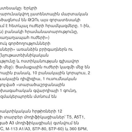
րատեսակը։ Երկրի
 շարունակվող լատենտային մարտական
եծացնում են ԹԶՈւ այս զորատեսակի
է հետևյալ ուժերի հրամկազմերը. 1-ին,
ին) բանակի հրամանատարությունը,
 խաղաղապահ ուժերի»)
ւկ գործողությունների
սների» առանձին բրիգադներն ու
 (նյութատեխնիկական
յունը և ոստիկանության գլխավոր
մեջ)։ Ցամաքային ուժերի կազմի մեջ են
ային բանակ, 10 բանակային կորպուս, 2
ակային դիվիզիա, 1 ուսումնական
ս կոչված «տարածաշրջանային
նախագահական գվարդիայի 1 գունդ,
զմակերպորեն մտնում են
-տակտիկական հրթիռների 12
 –ի տարբեր մոդիֆիկացիաներ՝ T5, A5T1,
ացած A3 մոդիֆիկացիան) գտնվում են
М-113 А1/А3, БТР-80, БТР-60) և 360 БРМ,