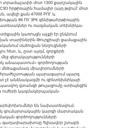
լի տրամաչափի մոտ 1300 քարշակային
ЗО հրթիռային համալիր (այդ թվում՝ մոտ
, ավելի քան 47000 РПГ և
եության 96 ПУ ЗРК զենիթահրթիռային
զինատեսակներ ու ռազմական տեխնիկա։
իքային կառույցն աչքի էր ընկնում
յան տարիներին Թուրքիայի ցամաքային
կանում սևծովյան նեղուցների
 հետ, և, ըստ այդմ, զորքերի
մեջ գերակայությունների
րիկ անապատում» գործողության
րի մեծաքանակ միավորումների
նհրաժեշտության պարագայում պարզ
տ չէ անձնակազմի ու զինտեխնիկայի
սպասվող վտանգի թուլացումը ստիպեցին
ին ուժերի կազմակերպական-
 բարեփոխումներ են նախատեսվում։
իսկ գումարտակային կարգի մարտական
ական գործողությունների
 ու գաղափարախոսը Գլխավոր շտաբի