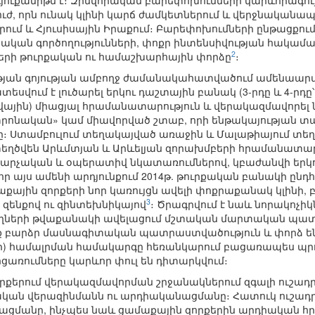
ւյուքանիթն է։ Զինվորական բարեփոխումների կարևորագո
նուժ, որն ունակ կլինի կարճ ժամկետներում և վերջնականապե
ում և Հյուսիսային Իրաքում։ Բարեփոխումների ընթացքու
ան գործողությունների, փոքր ինտենսիվության հակամար
2
րի թուրքական ու համաշխարհային փորձը
։
թյան գոյության ամբողջ ժամանակահատվածում ամենաա
վում է լուծարել երկու դաշտային բանակ (3-րդը և 4-րդը՝ 
ովային) միացյալ հրամանատարություն և վերակազմավորել 
ական» կամ միավորված շտաբ, որի ենթակայության տակ
։ Ստամբուլում տեղակայված առաջին և Մալաթիայում տե
եղծվեն Արևմտյան և Արևելյան զորախմբերի հրամանատարու
արչական և օպերատիվ նկատառումներով, կբաժանվի երկու
 որ այս ամենի արդյունքում 2014թ. թուրքական բանակի ըն
մաքային զորքերի նոր կառույցն ավելի փոքրաքանակ կլինի,
3
զենքով ու զինտեխնիկայով
։ Ծրագրվում է նաև նորակոչ
ողների թվաքանակի ավելացում մշտական մարտական պա
նք բարձր մասնագիտական պատրաստվածություն և փորձ ե
րի) համալրման համակարգը հեռանկարում բացառապես պրոֆ
առումները կարևոր փուլ են դիտարկվում։
րքերում վերակազմավորման շրջանակներում զգալի ուշադրո
ան վերազինմանն ու արդիականացմանը։ Հատուկ ուշադրո
նացմանը, ինչպես նաև ցամաքային զորքերին արդիական 