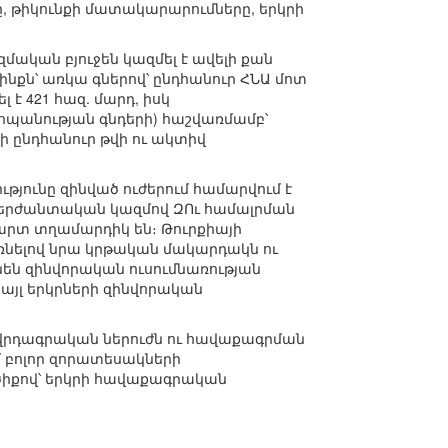
ը, թիկունքի մատակարարումները, երկրի
ազմական բյուջեն կազմել է ավելի քան
նքն՝ առկա գներով՝ ընդհանուր ՀՆԱ մոտ
 է 421 հազ. մարդ, իսկ
պանության գնդերի) հաշվառմամբ՝
ի ընդհանուր թվի ու ակտիվ
յունը զինված ուժերում համարվում է
 սերժանտական կազմով ԶՈւ համալրման
արտ տղամարդիկ են։ Թուրքիայի
առնելով նրա կրթական մակարդակն ու
նեն զինվորական ուսումնառության
յլ երկրների զինվորական
րդագրական ներուժն ու հավաքագրման
մ բոլոր զորատեսակների
ծիքով՝ երկրի հավաքագրական