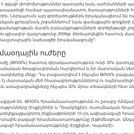
ւմ է զգալի փոփոխություններ կատարել նաև սահմանների 
 ասպարեզի համար պատասխանատու ծառայությունների
րին։ Ներկայումս այդ գործառույթներն իրականացնում են
ելյան քրդաբնակ շրջաններում՝ նաև ցամաքային զորքերի 
ամակցության մասին բանակցությունների գործընթացի շրջ
ան գլխավոր վարչությունը 2006թ. ձեռնարկեցին հատուկ
4
 մասշտաբային նախագծի իրականացումը
։
մաօդային ուժերը
ժը (ԹՌՕՈւ) հատուկ դերակատարություն ունի ԶՈւ կառույց
ական ծրագրավորման հարցերում և իր մարտական ներուժ
 տեսակներից մեկը։ Դա բացատրվում է ինչպես ԹՌՕՈւ բա
էլ մարտական մեծ հնարավորություններով ու օպերատիվությ
ն առաջադրանքները ինչպես ԶՈւ մյուս տեսակների հետ սե
յացված են. ԹՌՕՈւ հրամանատարությունն ու շտաբը (Անկար
յունները (Էսքիշեհիր և Դիարբեքիր), ուսումնական հրամա
ռելիքալցավորող ինքնաթիռների 10-րդ ավիաբազայի հրամա
ային բազայի հրամանատարությունը (Էթիմեսգուտ, Անկար
այի հրամանատարությունը (Էրքիլետ, Կայսերի)։