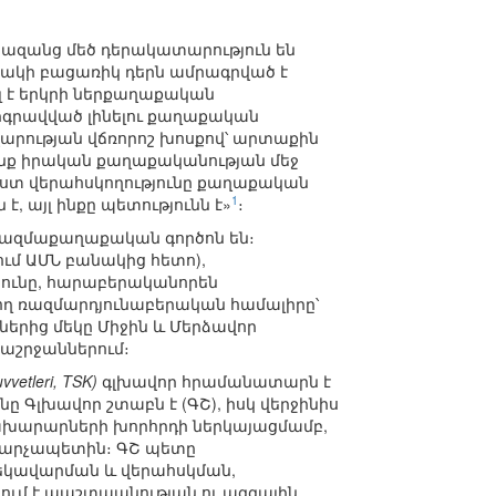
փազանց մեծ դերակատարություն են
անակի բացառիկ դերն ամրագրված է
լ է երկրի ներքաղաքական
րգրավված լինելու քաղաքական
արության վճռորոշ խոսքով՝ արտաքին
անք իրական քաղաքականության մեջ
իստ վերահսկողությունը քաղաքական
1
, այլ ինքը պետությունն է»
։
ռազմաքաղաքական գործոն են։
ւմ ԱՄՆ բանակից հետո),
ունը, հարաբերականորեն
ող ռազմարդյունաբերական համալիրը՝
ներից մեկը Միջին և Մերձավոր
աշրջաններում։
uvvetleri, TSK)
գլխավոր հրամանատարն է
Գլխավոր շտաբն է (ԳՇ), իսկ վերջինիս
նախարարների խորհրդի ներկայացմամբ,
վարչապետին։ ԳՇ պետը
կավարման և վերահսկման,
ւմ է պաշտպանության ու ազգային