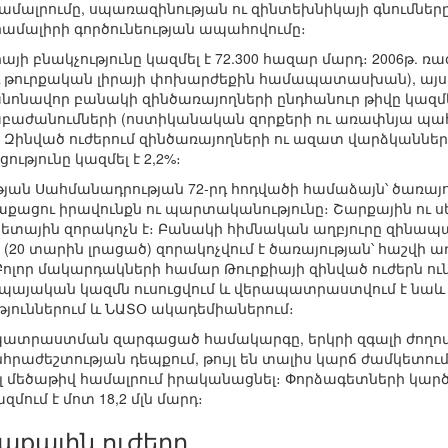
 համալրումը, սպառազինության ու զինտեխնիկայի գնումներ
ամալիրի գործունեության ապահովումը։
իայի բնակչությունը կազմել է 72.300 հազար մարդ։ 2006թ. ռ
 ու թուրքական լիրայի փոխարժեքին համապատասխան), այսի
կանոնավոր բանակի զինծառայողների ընդհանուր թիվը կազմել
աժանումների (ոստիկանական զորքերի ու առափնյա պահ
դ։ Զինված ուժերում զինծառայողների ու ազատ վարձկաններ
ւթյունը կազմել է 2,2%։
ան Սահմանադրության 72-րդ հոդվածի համաձայն՝ ծառայութ
ղաքացու իրավունքն ու պարտականությունը։ Շարքային ու
կետային զորակոչն է։ Բանակի հիմնական աղբյուրը զինապ
 (20 տարին լրացած) զորակոչվում է ծառայության՝ հաշվի 
ոլոր մակարդակների համար Թուրքիայի զինված ուժերն ու
այական կազմն ուսուցվում և վերապատրաստվում է նաև ա
յուններում և ՆԱՏՕ ակադեմիաներում։
ատրաստման զարգացած համակարգը, երկրի զգալի ժողով
նհրաժեշտության դեպքում, թույլ են տալիս կարճ ժամկետու
ալ մեծաթիվ համալրում իրականացնել։ Փորձագետների կար
մում է մոտ 18,2 մլն մարդ։
աքային ուժերը