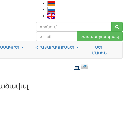
բաժանորդագրվել
ՄՍԱԳՐԵՐ
ՀՐԱՏԱՐԱԿՈՒՄՆԵՐ
ՄԵՐ
ՄԱՍԻՆ
նածավալ