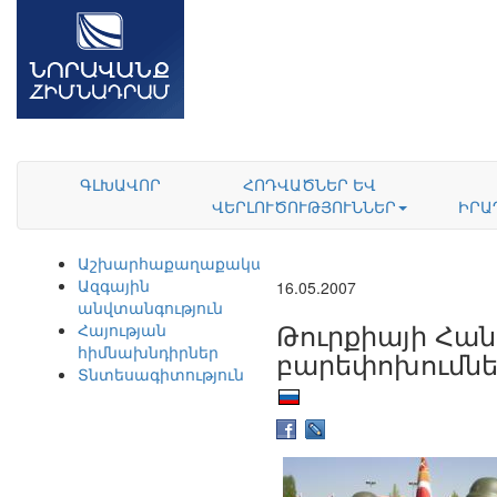
ԳԼԽԱՎՈՐ
ՀՈԴՎԱԾՆԵՐ ԵՎ
ՎԵՐԼՈՒԾՈՒԹՅՈՒՆՆԵՐ
ԻՐԱ
Աշխարհաքաղաքականություն
Ազգային
16.05.2007
անվտանգություն
Թուրքիայի Հան
Հայության
հիմնախնդիրներ
բարեփոխումնե
Տնտեսագիտություն