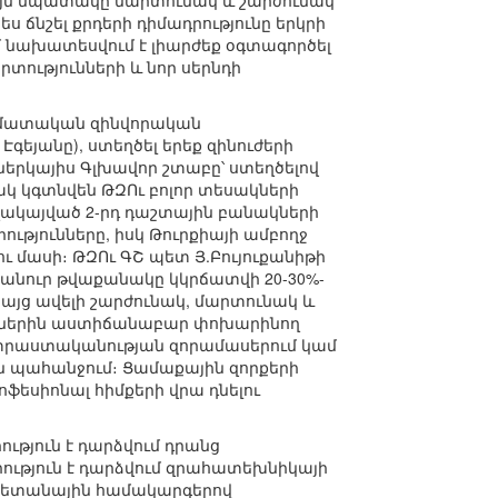
ւյն նպատակը մարտունակ և շարժունակ
ս ճնշել քրդերի դիմադրությունը երկրի
մ նախատեսվում է լիարժեք օգտագործել
տությունների և նոր սերնդի
րմատական զինվորական
Էգեյանը), ստեղծել երեք զինուժերի
ներկայիս Գլխավոր շտաբը՝ ստեղծելով
 կգտնվեն ԹԶՈւ բոլոր տեսակների
ղակայված 2-րդ դաշտային բանակների
թյունները, իսկ Թուրքիայի ամբողջ
 մասի։ ԹԶՈւ ԳՇ պետ Յ.Բույուքանիթի
դհանուր թվաքանակը կկրճատվի 20-30%-
 բայց ավելի շարժունակ, մարտունակ և
իկներին աստիճանաբար փոխարինող
տրաստականության զորամասերում կամ
ն պահանջում։ Ցամաքային զորքերի
եսիոնալ հիմքերի վրա դնելու
ւթյուն է դարձվում դրանց
ւթյուն է դարձվում զրահատեխնիկայի
հրետանային համակարգերով