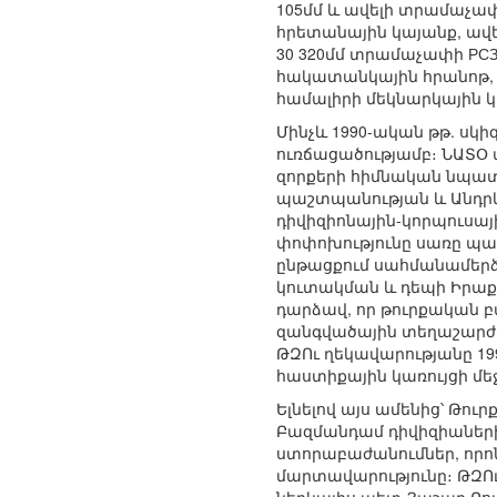
105մմ և ավելի տրամաչափ
հրետանային կայանք, ավե
30 320մմ տրամաչափի РСЗО
հակատանկային հրանոթ, 16
համալիրի մեկնարկային կ
Մինչև 1990-ական թթ. սկ
ուռճացածությամբ։ ՆԱՏՕ
զորքերի հիմնական նպատ
պաշտպանության և Անդրկո
դիվիզիոնային-կորպուսայ
փոփոխությունը սառը պա
ընթացքում սահմանամերձ 
կուտակման և դեպի Իրաք
դարձավ, որ թուրքական 
զանգվածային տեղաշարժե
ԹԶՈւ ղեկավարությանը 19
հաստիքային կառույցի մե
Ելնելով այս ամենից՝ Թո
Բազմանդամ դիվիզիաների
ստորաբաժանումներ, որո
մարտավարությունը։ ԹԶՈ