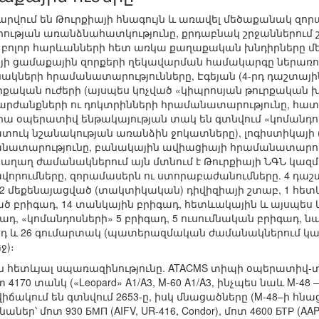
րվում են Թուրքիայի հնագույն և առավել մեծաքանակ զո
ւթյան առանձնահատկությունը, քրդաբնակ շրջաններում
թե բոլոր հարևանների հետ առկա քաղաքական խնդիրները մ
այի ցամաքային զորքերի ղեկավարման համակարգը ներառում 
անակների հրամանատարությունները, Էգեյան (4-րդ դաշտայ
ւրքական ուժերի (այսպես կոչված «կիպրոսյան թուրքական
րժանքների ու դոկտրինների հրամանատարությունը, հատո
րա օպերատիվ ենթակայության տակ են գտնվում «կոմանդո
տուկ նշանակության առանձին ջոկատները), լոգիստիկայի
ատարությունը, բանակային ավիացիայի հրամանատարութ
ղաղ ժամանակներում այն մտնում է Թուրքիայի ՆԳՆ կազմի 
վորումները, զորամասերն ու ստորաբաժանումները. 4 դաշտ
2 մեքենայացված (տակտիկական) դիվիզիայի շտաբ, 1 հետև
ած բրիգադ, 14 տանկային բրիգադ, հետևակային և այսպե
ադ, «կոմանդոսների» 5 բրիգադ, 5 ուսումնական բրիգադ, 
դ և 26 գումարտակ (պատերազմական ժամանակներում կա
ջ)։
են հետևյալ սպառազինությունը. ATACMS տիպի օպերատիվ
4170 տանկ («Leopard» A1/A3, M-60 A1/A3, ինչպես նաև M-48
իճակում են գտնվում 2653-ը, իսկ մնացածները (M-48–ի հն
ր՝ մոտ 930 БМП (AIFV, UR-416, Condor), մոտ 4600 БТР (AAPC, 