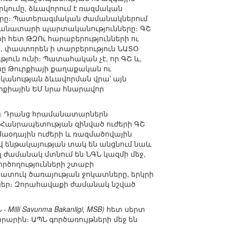
կումը, ձևավորում է ռազմական
րները։ Պատերազմական ժամանակներում
մանատարի պարտականությունները։ ԳՇ
րի հետ ԹԶՈւ հարաբերությունների ու
ը, փաստորեն ի տարբերություն ՆԱՏՕ
թյուն ունի։ Պատահական չէ, որ ԳՇ և,
ը Թուրքիայի քաղաքական ու
կանության ձևավորման վրա՝ այն
րքիային ԵՄ նրա հնարավոր
եր։ Դրանց հրամանատարներն
 Հանրապետության զինված ուժերի ԳՇ
մաօդային ուժերի և ռազմածովային
 ենթակայության տակ են անցնում նաև
ժամանակ մտնում են ՆԳՆ կազմի մեջ,
ործողությունների շտաբի
հատուկ ծառայության ջոկատները, երկրի
յցներ։ Զորահավաքի ժամանակ նշված
- Milli Savunma Bakanligi, MSB)
հետ սերտ
արին։ ԱՊՆ գործառույթների մեջ են