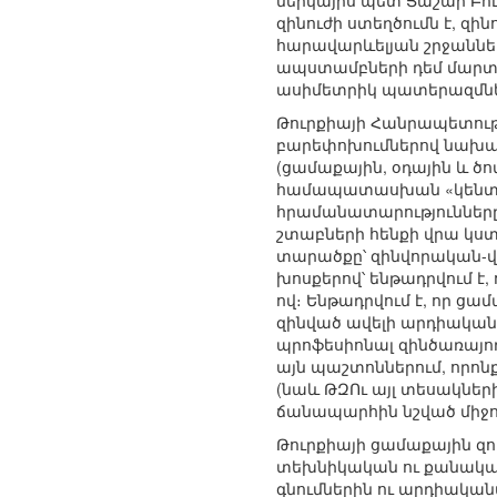
ներկայիս պետ Յաշար Բո
զինուժի ստեղծումն է, զի
հարավարևելյան շրջաններ
ապստամբների դեմ մարտակ
ասիմետրիկ պատերազմնե
Թուրքիայի Հանրապետու
բարեփոխումներով նախատես
(ցամաքային, օդային և ծ
համապատասխան «կենտրոն
հրամանատարությունները
շտաբների հենքի վրա կստ
տարածքը՝ զինվորական-վ
խոսքերով՝ ենթադրվում է,
ով։ Ենթադրվում է, որ ցա
զինված ավելի արդիական 
պրոֆեսիոնալ զինծառայ
այն պաշտոններում, որո
(նաև ԹԶՈւ այլ տեսակնե
ճանապարհին նշված միջոց
Թուրքիայի ցամաքային զո
տեխնիկական ու քանակակ
գնումներին ու արդիակա