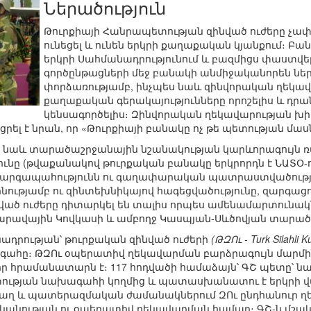
Ներածություն
Թուրքիայի Հանրապետության զինված ուժերը չա
ունեցել և ունեն երկրի քաղաքական կյանքում։ Բ
երկրի Սահմանադրությունում և բազմիցս փաստվե
գործընթացների մեջ բանակի անմիջականորեն նե
փորձառությամբ, ինչպես նաև զինվորական ղեկավ
քաղաքական գերակայությունները որոշելիս և դր
կենսագործելիս։ Զինվորական ղեկավարության խ
ել է նրան, որ «Թուրքիայի բանակը ոչ թե պետության մասն է
րը նաև տարածաշրջանային նշանակության կարևորագույն 
ւնը (թվաքանակով թուրքական բանակը երկրորդն է ՆԱՏՕ-ո
 կարգապահությունն ու գաղափարական պատրաստվածությ
ւթյամբ ու զինտեխնիկայով հագեցվածությունը, զարգաց
ինված ուժերը դիտարկել են տալիս որպես ամենամարտունակ
 Հարավային Կովկասի և ամբողջ Կասպյան-Սևծովյան տարած
ադրության՝ թուրքական զինված ուժերի
(ԹԶՈւ - Turk Silahli K
հը։ ԹԶՈւ օպերատիվ ղեկավարման բարձրագույն մարմինը 
ր հրամանատարն է։ 117 հոդվածի համաձայն՝ ԳՇ պետը՝ 
տության նախագահի կողմից և պատասխանատու է երկրի 
 և պատերազմական ժամանակներում ԶՈւ ընդհանուր ղե
ության ու օպերատիվ ղեկավարման համար։ ԳՇ-ն մշակո