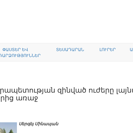
ՓԱՍՏԵՐ ԵՎ
ՏԵՍԱԴԱՐԱՆ
ԼՈՒՐԵՐ
Ա
ԴԱՐՁՈՒԹՅՈՒՆՆԵՐ
րապետության զինված ուժերը լայ
րից առաջ
Սերգեյ Մինասյան