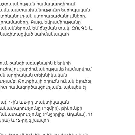
պաշտպանության համակարգերում,
 համապատասխանությունը եվրոպական
 ոստիկանության ստորաբաժանումները,
զորամասերը։ Բայց, Եվրամիությանը
անակներում, ԵՄ ճնշման տակ, ԶՈւ ԳՇ և
 մասնագիտացված սահմանապահ
ում, քանզի առաջնային է երկրի
ով ու շարժունակությամբ համարվում
վական արդիական տեխնիկական
ամբ։ Թուրքիայի օդուժն ունակ է լուծել
րտ համագործակցությամբ, այնպես էլ
ա), 1-ին և 2-րդ տակտիկական
նատարությունը (Իզմիր), թիկունքի
նատարությունը (Ինջիրլիք, Ադանա), 11
ա) և 12-րդ գլխավոր