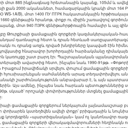
ի մոտ 885 ինքնագնաց հրետանային կայանք, 105մմ և ավե
լի քան 2000 ականանետ, համազարկային կրակի մոտ 164 РС
 WS-1A/B), մոտ 1400 ПУ ПТРК հակատանկային հրթիռակայան
60 զենիթային հրանոթ, փոքր ու միջին շառավղով գործուն
այանք, մոտ 940 ПЗРК զենիթահրթիռային համալիր և այլ 
իզբը Թուրքիայի ցամաքային զորքերի կազմակերպական-հաստ
 անդամ դառնալուց հետո և դրան հետևած սառըպատերազմ
ակն ու դրանց առջև դրված խնդիրները կապված էին հիմնա
վկասից հնարավոր խորհրդային հարձակմանը դիմակայելու
ին կառույցը շատ բարդ էր։ Պաշտպանական պլանավորման 
տերազմի ավարտից հետո, ինչպես նաև 1990-91թթ. «Փոթո
Իրաքում իրավիճակի սրվելու փուլում ցամաքային զորքե
ի հյուսիսարևելյան սահմաններն արագ տեղափոխվելու ա
բանակի շարժունակությունն անբավարար է, և այն պատրաս
րին։ Այս ամենը, ինչպես նաև հարևան պետություններից 
90թ. սկսած՝ որոշակի փոփոխություններ մտցնել ցամաքայ
ջ։
ւրքիայի ցամաքային զորքերում ներկայումս լայնամասշտաբ
 փոխարեն կստեղծվեն ավելի փոքր՝ բրիգադային և նույն
նք կորդեգրեն «պարտիզանական» կամ ոչ կանոնավոր ռազմ
ւ ցամաքային զորքերի վերակազմավորումների հեղինակն