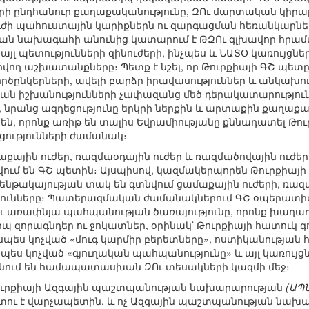
րի ընդհանուր քաղաքականությունը, ԶՈւ մարտական կիրար
ինուժի պահուստային կարիքներն ու զարգացման հեռանկա
ան նախագահի անունից կատարում է ԹԶՈւ գլխավոր հրա
յլ պետությունների զինուժերի, ինչպես և ՆԱՏՕ կառույցնե
վող աշխատանքները։ Պետք է նշել, որ Թուրքիայի ԳՇ պետ
ործընկերների, ավելի բարձր իրավասություններ և անկախու
ան իշխանությունների չափազանց մեծ դերակատարություն
 նրանց ազդեցությունը երկրի ներքին և արտաքին քաղաքա
ն, որոնք առիթ են տալիս Եվրամիությանը քննադատել Թու
ությունների ժամանակ։
աքային ուժեր, ռազմաօդային ուժեր և ռազմածովային ուժ
ում են ԳՇ պետին։ Այսպիսով, կազմակերպորեն Թուրքիայի
նթակայության տակ են գտնվում ցամաքային ուժերի, ռազ
ունները։ Պատերազմական ժամանակներում ԳՇ օպերատիվ
ւ առափնյա պահպանության ծառայությունը, որոնք խաղաղ 
պ զորագնդեր ու ջոկատներ, օրինակ՝ Թուրքիայի հատուկ գ
պես կոչված «մուգ կարմիր բերետները», ոստիկանության 
պես կոչված «գյուղական պահպանությունը» և այլ կառու
մտնում են համապատասխան ԶՈւ տեսակների կազմի մեջ։
ուրքիայի Ազգային պաշտպանության նախարարության
(ԱՊՆ 
տու է վարչապետին, և ոչ Ազգային պաշտպանության նախար