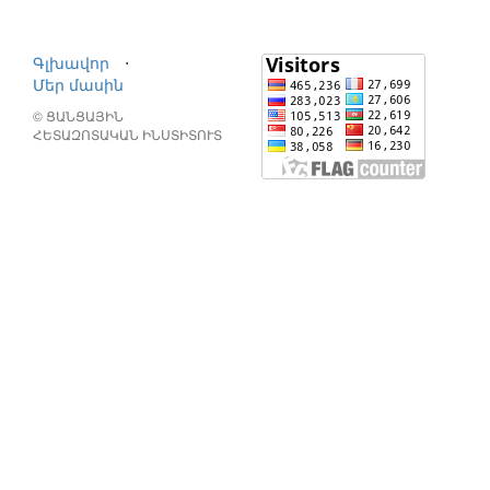
Գլխավոր
⋅
Մեր մասին
© ՑԱՆՑԱՅԻՆ
ՀԵՏԱԶՈՏԱԿԱՆ ԻՆՍՏԻՏՈՒՏ