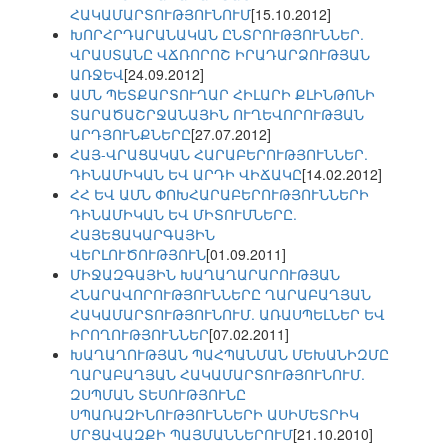
ՀԱԿԱՄԱՐՏՈՒԹՅՈՒՆՈՒՄ
[15.10.2012]
ԽՈՐՀՐԴԱՐԱՆԱԿԱՆ ԸՆՏՐՈՒԹՅՈՒՆՆԵՐ.
ՎՐԱՍՏԱՆԸ ՎՃՌՈՐՈՇ ԻՐԱԴԱՐՁՈՒԹՅԱՆ
ԱՌՋԵՎ
[24.09.2012]
ԱՄՆ ՊԵՏՔԱՐՏՈՒՂԱՐ ՀԻԼԱՐԻ ՔԼԻՆԹՈՆԻ
ՏԱՐԱԾԱՇՐՋԱՆԱՅԻՆ ՈՒՂԵՎՈՐՈՒԹՅԱՆ
ԱՐԴՅՈՒՆՔՆԵՐԸ
[27.07.2012]
ՀԱՅ-ՎՐԱՑԱԿԱՆ ՀԱՐԱԲԵՐՈՒԹՅՈՒՆՆԵՐ.
ԴԻՆԱՄԻԿԱՆ ԵՎ ԱՐԴԻ ՎԻՃԱԿԸ
[14.02.2012]
ՀՀ ԵՎ ԱՄՆ ՓՈԽՀԱՐԱԲԵՐՈՒԹՅՈՒՆՆԵՐԻ
ԴԻՆԱՄԻԿԱՆ ԵՎ ՄԻՏՈՒՄՆԵՐԸ.
ՀԱՅԵՑԱԿԱՐԳԱՅԻՆ
ՎԵՐԼՈՒԾՈՒԹՅՈՒՆ
[01.09.2011]
ՄԻՋԱԶԳԱՅԻՆ ԽԱՂԱՂԱՐԱՐՈՒԹՅԱՆ
ՀՆԱՐԱՎՈՐՈՒԹՅՈՒՆՆԵՐԸ ՂԱՐԱԲԱՂՅԱՆ
ՀԱԿԱՄԱՐՏՈՒԹՅՈՒՆՈՒՄ. ԱՌԱՍՊԵԼՆԵՐ ԵՎ
ԻՐՈՂՈՒԹՅՈՒՆՆԵՐ
[07.02.2011]
ԽԱՂԱՂՈՒԹՅԱՆ ՊԱՀՊԱՆՄԱՆ ՄԵԽԱՆԻԶՄԸ
ՂԱՐԱԲԱՂՅԱՆ ՀԱԿԱՄԱՐՏՈՒԹՅՈՒՆՈՒՄ.
ԶՍՊՄԱՆ ՏԵՍՈՒԹՅՈՒՆԸ
ՍՊԱՌԱԶԻՆՈՒԹՅՈՒՆՆԵՐԻ ԱՍԻՄԵՏՐԻԿ
ՄՐՑԱՎԱԶՔԻ ՊԱՅՄԱՆՆԵՐՈՒՄ
[21.10.2010]