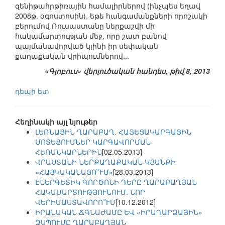
զենիթահրթիռային համալիրներով (ինչպես եղավ
2008թ. օգոստոսին), եթե հանգամանքների որոշակի
բերումով Ռուսաստանը ներքաշվի մի
հակամարտության մեջ, որը շատ բանով
պայմանավորված կլինի իր սեփական
քաղաքական վրիպումներով...
«Գլոբուս» վերլուծական հանդես, թիվ 8, 2013
դեպի ետ
Հեղինակի այլ նյութեր
ԼԵՌՆԱՅԻՆ ՂԱՐԱԲԱՂ. ՀԱՅԵՑԱԿԱՐԳԱՅԻՆ
ՄՈՏԵՑՈՒՄՆԵՐ ԿԱՐԳԱՎՈՐՄԱՆ
ՀԵՌԱՆԿԱՐՆԵՐԻՆ
[02.05.2013]
ՎՐԱՍՏԱՆԻ ՆԵՐՔԱՂԱՔԱԿԱՆ ԿՅԱՆՔԻ
«ՀԱՅԿԱԿԱՆԱՑՈ՞ՒՄ»
[28.03.2013]
ԷՆԵՐԳԵՏԻԿ ԳՈՐԾՈՆԻ ԴԵՐԸ ՂԱՐԱԲԱՂՅԱՆ
ՀԱԿԱՄԱՐՏՈՒԹՅՈՒՆՈՒՄ. ՆՈՐ
ՎԵՐԻՄԱՍՏԱՎՈՐՈ՞ՒՄ
[10.12.2012]
ԻՐԱՆԱԿԱՆ ՃԳՆԱԺԱՄԸ ԵՎ «ԻՐԱԴԱՐՁԱՅԻՆ»
ԶՍՊՈՒՄԸ ՂԱՐԱԲԱՂՅԱՆ