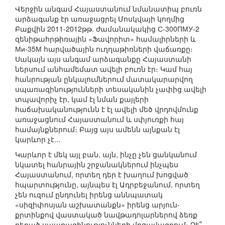
Վերջին անգամ Հայաստանում նմանատիպ բուռն
արձագանք էր առաջացրել Մոսկվայի կողմից
Բաքվին 2011-2012թթ. ժամանակակից С-300ПМУ-2
զենիթահրթիռային «Ֆավորիտ» համալիրների և
Ми-35М հարվածային ուղղաթիռների վաճառքը։
Սակայն այս անգամ արձագանքը Հայաստանի
ներսում անհամեմատ ավելի բուռն էր։ Կամ հայ
հանրության ընկալումներում մատակարարվող
սպառազինությունների տեսականին չափից ավելի
տպավորիչ էր, կամ էլ նման քայլերի
հաճախականությունն է էլ ավելի մեծ վրդովմունք
առաջացնում Հայաստանում և սփյուռքի հայ
համայնքներում։ Բայց այս ամենն այնքան էլ
կարևոր չէ...
Կարևոր է մեկ այլ բան, այն, ինչը չեն ցանկանում
նկատել հանրային շրջանակներում ինչպես
Հայաստանում, որտեղ դեր է խաղում խոցված
հպարտությունը, այնպես էլ Ադրբեջանում, որտեղ
չեն ուզում ընդունել իրենց աննպատակ
«սիզիփոսյան աշխատանքն» իրենց արյուն-
քրտինքով վաստակած նավթադոլարներով ձեռք
բերած սպառազինությունների մրցավազքում։ Չէ՞