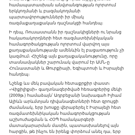
համապատասխան անվտանգության ոլորտում
երկկողմանի և բազմակողմանի
պարտավորությունների իր միակ
ռազմաքաղաքական դաշնակցի հանդեպ։
Ի դեպ, Ռուսաստանն իր դաշնակիցների ու նրանց
հակառակորդների հետ ռազմատեխնիկական
համագործակցության ոլորտում վարվող այս
քաղաքականությամբ ամենևին էլ բացառություն չի
կազմում։ Հիշենք այն քաղաքականությունը, որը
տասնամյակներ շարունակ վարում էր ԱՄՆ-ը
Հունաստանի և Թուրքիայի, Եգիպտոսի և Իսրայելի
հանդեպ։
Նշենք ևս մեկ բավական հետաքրքիր փաստ։
«Վիքիլիքսի» գաղտնազերծված հեռագրերից մեկի
(2009թ.) համաձայն՝ Ադրբեջանի նախագահ Իլհամ
Ալիևն արևմտյան դիվանագետների հետ զրույցի
ժամանակ, երբ խոսքը վերաբերել է Իսրայելի հետ
ռազմատեխնիկական համագործակցության
աշխուժացման և ՀՕՊ համակարգերի
մատակարարման մասին, պատասխանելով այն
հարցին, թե ինչու են իրենք փորձում անել դա, երբ