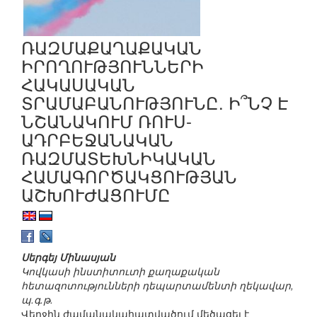
ՌԱԶՄԱՔԱՂԱՔԱԿԱՆ
ԻՐՈՂՈՒԹՅՈՒՆՆԵՐԻ
ՀԱԿԱՍԱԿԱՆ
ՏՐԱՄԱԲԱՆՈՒԹՅՈՒՆԸ. Ի՞ՆՉ Է
ՆՇԱՆԱԿՈՒՄ ՌՈՒՍ-
ԱԴՐԲԵՋԱՆԱԿԱՆ
ՌԱԶՄԱՏԵԽՆԻԿԱԿԱՆ
ՀԱՄԱԳՈՐԾԱԿՑՈՒԹՅԱՆ
ԱՇԽՈՒԺԱՑՈՒՄԸ
Սերգեյ Մինասյան
Կովկասի ինստիտուտի քաղաքական
հետազոտությունների դեպարտամենտի ղեկավար,
պ.գ.թ.
Վերջին ժամանակահատվածում մեծացել է