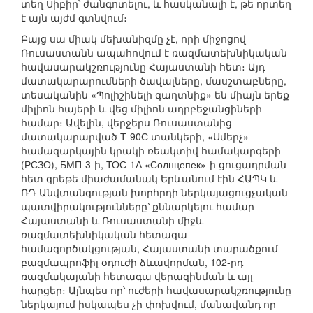
տեղ Սիբիր՝ ժանգոտելու, և հասկանալի է, թե որտեղ
է այն այժմ գտնվում։
Բայց սա միակ մեխանիզմը չէ, որի միջոցով
Ռուսաստանն ապահովում է ռազմատեխնիկական
հավասարակշռությունը Հայաստանի հետ։ Այդ
մատակարարումների ծավալները, մասշտաբները,
տեսականին «Պոլիշինելի գաղտնիք» են միայն երեք
միլիոն հայերի և վեց միլիոն ադրբեջանցիների
համար։ Ավելին, վերջերս Ռուսաստանից
մատակարարված Т-90С տանկերի, «Սմերչ»
համազարկային կրակի ռեակտիվ համակարգերի
(РСЗО), БМП-3-ի, ТОС-1А «Солнцепек»-ի ցուցադրման
հետ գրեթե միաժամանակ Երևանում էին ՀԱՊԿ և
ՌԴ Անվտանգության խորհրդի ներկայացուցչական
պատվիրակությունները՝ քննարկելու համար
Հայաստանի և Ռուսաստանի միջև
ռազմատեխնիկական հետագա
համագործակցության, Հայաստանի տարածքում
բազմապրոֆիլ օդուժի ձևավորման, 102-րդ
ռազմակայանի հետագա վերազինման և այլ
հարցեր։ Այնպես որ՝ ուժերի հավասարակշռությունը
ներկայում իսկապես չի փոխվում, մանավանդ որ