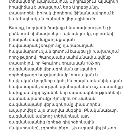
տեսակների պարագայում։ Արդյունքում՝ այնպիսի
իրավիճակ է ստացվում, երբ Ադրբեջանը,
փաստորեն, իր իսկ փողերով ֆինանսավորում է
նաև հայկական բանակի վերազինումը։
Ցավոք, հոդվածի ծավալը հնարավորություն չի
ընձեռում հիմնավորելու այն պնդումը, որ ուժերի
իրական ռազմաքաղաքական
հավասարակշռությունը ղարաբաղյան
հակամարտության գոտում էապես չի խախտվում
որոշ թվերով։ Պարզապես սահմանափակվենք
փաստելով, որ Գյումրու ռուսական 102-րդ
ռազմակայանի վերազինման զուգահեռ
գործընթացի հաշվառմամբ՝ ռուսական և
հայկական կողմերը սկսել են ռազմատեխնիկական
հավասարակշռության պահպանման աշխատանքը
նախքան Ադրբեջանին նոր սպառազինությունների
մատակարարումը։ Գյումրու ռուսական
ռազմակայանի վերազինումը փաստորեն
ավարտվել է այս տարվա սկզբին։ Բնականաբար,
ռազմական ամբողջ տեխնիկան այդ
ռազմակայանից (գրեթե դիվիզիոնային
մակարդակի), չգիտես ինչու, չի ուղարկվել ինչ-որ