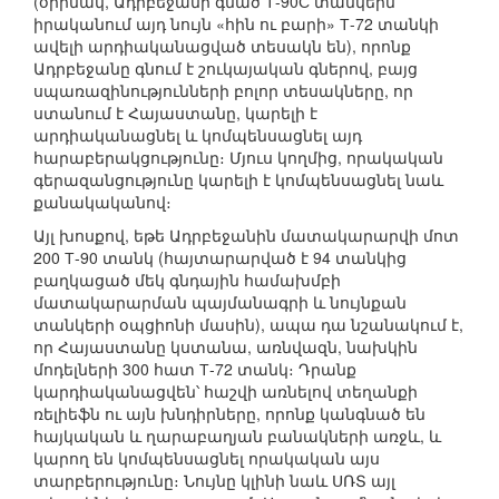
(օրինակ, Ադրբեջանի գնած Т-90С տանկերն
իրականում այդ նույն «հին ու բարի» Т-72 տանկի
ավելի արդիականացված տեսակն են), որոնք
Ադրբեջանը գնում է շուկայական գներով, բայց
սպառազինությունների բոլոր տեսակները, որ
ստանում է Հայաստանը, կարելի է
արդիականացնել և կոմպենսացնել այդ
հարաբերակցությունը։ Մյուս կողմից, որակական
գերազանցությունը կարելի է կոմպենսացնել նաև
քանակականով։
Այլ խոսքով, եթե Ադրբեջանին մատակարարվի մոտ
200 Т-90 տանկ (հայտարարված է 94 տանկից
բաղկացած մեկ գնդային համախմբի
մատակարարման պայմանագրի և նույնքան
տանկերի օպցիոնի մասին), ապա դա նշանակում է,
որ Հայաստանը կստանա, առնվազն, նախկին
մոդելների 300 հատ Т-72 տանկ։ Դրանք
կարդիականացվեն՝ հաշվի առնելով տեղանքի
ռելիեֆն ու այն խնդիրները, որոնք կանգնած են
հայկական և ղարաբաղյան բանակների առջև, և
կարող են կոմպենսացնել որակական այս
տարբերությունը։ Նույնը կլինի նաև ՍՌՏ այլ