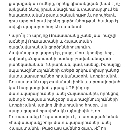
քաղաքական ուժերը, որոնք գիտակցված (կամ էլ ոչ
այնքան) ձևով իրականացնում և փաստարկում են
հակառուսական քաղաքականություն, որովհետև
դրա արդյունքում իրենց գործունեության համար էլ
ավելի պարարտ հող են ստանում։
Կարո՞ղ էր արդյոք Ռուսաստանը չանել սա՝ հաշվի
առնելով Ռուսաստանի և Հայաստանի
ռազմավարական գործընկերությունը։
Հավանաբար կարող էր, բայց, մյուս կողմից, երբ,
օրինակ, Հայաստանի համար բավականաչափ
բարեկամական Ուկրաինան, կամ, ասենք, Իսրայելը
սպառազինությունների գրեթե երկու միլիարդանոց
մատակարարումներ իրականացրին Ադրբեջանին,
Ռուսաստանն այդ ժամանակ իրեն պարտավորված
կամ հարկադրված չզգաց ՍՌՏ ինչ-որ
մատակարարումներ անել Հայաստանին, որոնցով
պետք է հավասարակշռեր սպառազինությունների՝
Ադրբեջանին արվող միլիարդանոց հոսքը։ Այս
պարագայում իրավիճակն այնպիսին է, որ
Ռուսաստանը և՛ պարտավոր է, և՛ ստիպված նման
«հավասարակշռող» մատակարարումներ անել
Հայաստանին։ Բայց այս ամենից զատ, չէ՞ որ