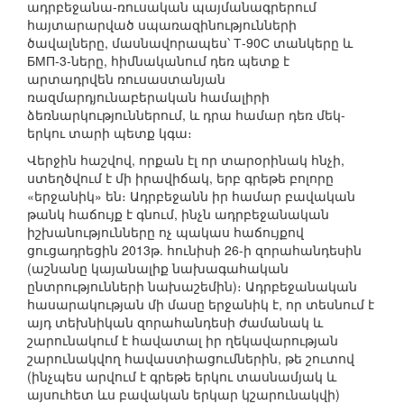
ադրբեջանա-ռուսական պայմանագրերում
հայտարարված սպառազինությունների
ծավալները, մասնավորապես՝ Т-90С տանկերը և
БМП-3-ները, հիմնականում դեռ պետք է
արտադրվեն ռուսաստանյան
ռազմարդյունաբերական համալիրի
ձեռնարկություններում, և դրա համար դեռ մեկ-
երկու տարի պետք կգա։
Վերջին հաշվով, որքան էլ որ տարօրինակ հնչի,
ստեղծվում է մի իրավիճակ, երբ գրեթե բոլորը
«երջանիկ» են։ Ադրբեջանն իր համար բավական
թանկ հաճույք է գնում, ինչն ադրբեջանական
իշխանությունները ոչ պակաս հաճույքով
ցուցադրեցին 2013թ. հունիսի 26-ի զորահանդեսին
(աշնանը կայանալիք նախագահական
ընտրությունների նախաշեմին)։ Ադրբեջանական
հասարակության մի մասը երջանիկ է, որ տեսնում է
այդ տեխնիկան զորահանդեսի ժամանակ և
շարունակում է հավատալ իր ղեկավարության
շարունակվող հավաստիացումներին, թե շուտով
(ինչպես արվում է գրեթե երկու տասնամյակ և
այսուհետ ևս բավական երկար կշարունակվի)