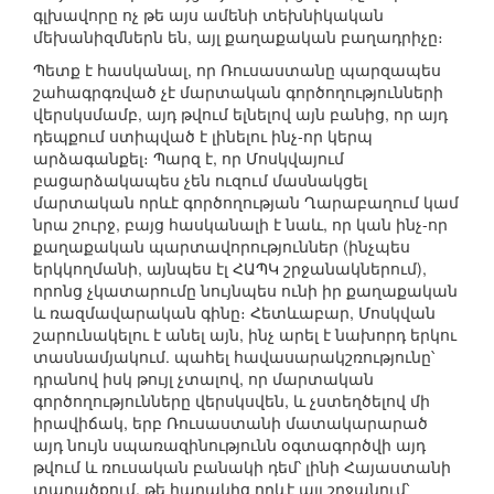
գլխավորը ոչ թե այս ամենի տեխնիկական
մեխանիզմներն են, այլ քաղաքական բաղադրիչը։
Պետք է հասկանալ, որ Ռուսաստանը պարզապես
շահագրգռված չէ մարտական գործողությունների
վերսկսմամբ, այդ թվում ելնելով այն բանից, որ այդ
դեպքում ստիպված է լինելու ինչ-որ կերպ
արձագանքել։ Պարզ է, որ Մոսկվայում
բացարձակապես չեն ուզում մասնակցել
մարտական որևէ գործողության Ղարաբաղում կամ
նրա շուրջ, բայց հասկանալի է նաև, որ կան ինչ-որ
քաղաքական պարտավորություններ (ինչպես
երկկողմանի, այնպես էլ ՀԱՊԿ շրջանակներում),
որոնց չկատարումը նույնպես ունի իր քաղաքական
և ռազմավարական գինը։ Հետևաբար, Մոսկվան
շարունակելու է անել այն, ինչ արել է նախորդ երկու
տասնամյակում. պահել հավասարակշռությունը՝
դրանով իսկ թույլ չտալով, որ մարտական
գործողությունները վերսկսվեն, և չստեղծելով մի
իրավիճակ, երբ Ռուսաստանի մատակարարած
այդ նույն սպառազինությունն օգտագործվի այդ
թվում և ռուսական բանակի դեմ՝ լինի Հայաստանի
տարածքում, թե հարակից որևէ այլ շրջանում՝