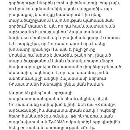
գործողություններին (էթիկայի իմաստով), բայց այն,
որ նրա «ռազմատեխնիկական վարքագծի» այս
բազմաքայլ կառույցը կատարում է իր դերը
տարածաշրջանում կայունության պահպանման
գործում՝ փաստ է։ Այն, որ դա համապատասխան
արձագանք է առաջացնում Հայաստանում,
նույնպես միանշանակ և բավական զգայուն փաստ
է, և հարկ չկա, որ Ռուսաստանում որևէ մեկը
խուսափի դրանից։ Դա այն է, ինչի շուրջ
Մոսկվայում պետք է մտածեն, քանի որ, չնայած
տարածաշրջանում նման մատակարարումները
հավասարակշռելու Ռուսաստանի փորձերի բերված
սխեմային, ակնհայտ է, որ այս պատմությունն
անհետևանք չի անցնի Հայաստանի ներսում
Ռուսաստանի հանրային ընկալման համար։
Կարող են լինել նաև որոշակի
ռազմաստրատեգիական հետևանքներ, ինչին
Ռուսաստանը ստիպված կլինի, եթե գա «Х ժամը»,
արձագանքել համապատասխան ձևով։ Որպեսզի
հետո հանկարծ չզարմանա, թե ինչու ռուսական
ռազմավարական Ту-23М3 ռմբակոծիչները կխփվեն
հենց ռուսական արտադրության «Բուկ»