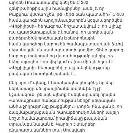
արդեն Ռուսաստանից գնել են С-300
զենիթահրթիռային համալիրներ, ասել է, որ
Բաքվում վստահ չեն, թե «եթե բան պատահի»՝ С-300
համակարգերն արդյունավետորեն կօգտագործվեն։
«Վիքիլիքսի» հեռագրում հիշատակվում է, որ Ալիևը
դա պատճառաբանել է նրանով, որ արդիական
բարձրտեխնոլոգիական էլեկտրոնային
համակարգերը կարող են համապատասխան ձևով
վերահսկվել մատակարարողի կողմից։ Չենք կարող
հարյուր տոկոսանոց վստահությամբ պնդել, թե
հենց այսպես է ասվել կամ ոչ (սա միայն հղում է
«Վիքիլիքսի» հեռագրին), բայց տեղեկությունը
բավական հատկանշական է...
Ընդ որում՝ պետք է հատկապես ընդգծել, որ մեր
ներկայացրած իրավիճակն ամենևին էլ չի
նշանակում, թե այն պետք է մեկնաբանել որպես
«արտաքուստ հանգստության ներքո սեփական
անհաջողությունը թաքցնելու» փորձ։ Բնական է, որ
ռազմաքաղաքական հարաբերությունների ավելի
կոշտ համակարգում իրավիճակը բավական
տրամաբանական է։ Կարելի է տարբեր
գնահատականներ տալ Մոսկվայի