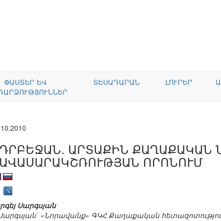
ՓԱՍՏԵՐ ԵՎ
ՏԵՍԱԴԱՐԱՆ
ԼՈՒՐԵՐ
Ա
ԴԱՐՁՈՒԹՅՈՒՆՆԵՐ
.10.2010
ԴՐԲԵՋԱՆ. ԱՐՏԱՔԻՆ ՔԱՂԱՔԱԿԱՆ 
ԱՎԱՍԱՐԱԿՇՌՈՒԹՅԱՆ ՈՐՈՆՈՒՄ
րգեյ Սարգսյան
Սարգսյան` «Նորավանք» ԳԿՀ Քաղաքական հետազոտությո