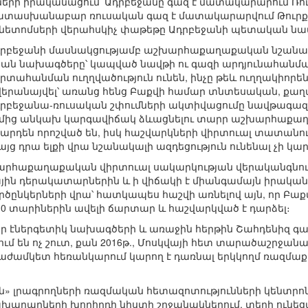
նների իրականացում՝ Ադրբեջանը գազ է մատակարարում Ռ
տասխանաբար ռուսական գազ է մատակարարվում Թուրք
ժնետոմսերի վերահսկիչ փաթեթը Ադրբեջանի պետական նավ
 Ադրբեջանի մասնակցությամբ աշխարհաքաղաքական նշանակո
ան նախագծերը՝ կապված նավթի ու գազի արդյունահանմ
ահանման ուղղվածություն ունեն, ինչը թեև ուղղակիորեն
 վերանայվել՝ առանց հենց Բաքվի համար տնտեսական, ք
դրբեջանա-ռուսական շփումների ակտիվացումը նավթագազա
կողմից անկախ կարգավիճակ ձևացնելու տարր աշխարհաքաղ
 արդեն որոշված են, իսկ հաշվարկների վիրտուալ տատանու
յց դրա ելքի վրա նշանակալի ազդեցություն ունենալ չի կար
խարհաքաղաքական վիրտուալ սակարկության վերականգնո
ն դերակատարներին և ի վիճակի է միանգամայն իրակա
ործընկերների վրա՝ հատկապես հաշվի առնելով այն, որ 
 10 տարիներին ավելի ճարտար և հաշվարկված է դարձել։
նոր էներգետիկ նախագծերի և առաջին հերթին Շահդենիզ գ
մ են ոչ շուտ, քան 2016թ., Մոսկվայի հետ տարածաշրջա
ջնաժամկետ հեռանկարում կարող է դառնալ երկկողմ ռազ
 լրագրողների ռազմական հետազոտությունների կենտրոնի 
արարների խորհրդի նիստի շրջանակներում, տեղի ունեց