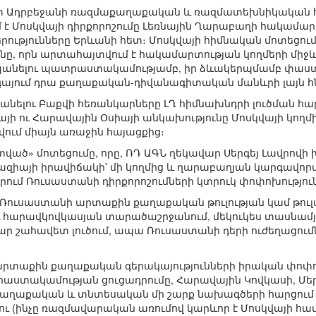
տ Ադրբեջանի ռազմաքաղաքական և ռազմատեխնիկական 
մ է Մոսկվայի դիրքորոշումը Լեռնային Ղարաբաղի հակամար
ւթյունները Երևանի հետ։ Մոսկվայի հիմնական մոտեցու
նը, որն արտահայտվում է հակամարտության կողմերի միջ
անելու պատրաստակամությամբ, իր ձևակերպմամբ փաստորե
այում դրա քաղաքական-դիվանագիտական մանևրի լայն հն
անելու Բաքվի հեռանկարները ԼՂ հիմնախնդրի լուծման հա
ի ու Հարավային Օսիայի անկախությունը Մոսկվայի կողմի
ւմ միայն առաջին հայացքից։
ած» մոտեցումը, որը, ՌԴ ԱԳՆ ղեկավար Սերգեյ Լավրովի խո
զիայի իրավիճակի՝ մի կողմից և ղարաբաղյան կարգավորման
րում Ռուսաստանի դիրքորոշումների կտրուկ փոփոխություն
, Ռուսաստանի արտաքին քաղաքական թուլության կամ թու
և հարավկովկասյան տարածաշրջանում, մեկուկես տասնամյ
ր շահավետ լուծում, ապա Ռուսաստանի դերի ուժեղացումն 
րտաքին քաղաքական գերակայությունների իրական փոփոխո
աստակամության ցուցադրումը, Հարավային Կովկասի, Մե
ղաքական և տնտեսական մի շարք նախագծերի հարցում Բ
լու (ինչը ռազմավարական առումով կարևոր է Մոսկվայի հա