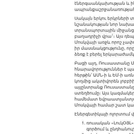
էներգաանկախության և ինք
ապրանքաշրջանառության
Սակայն երկու երկրներ
նշանակության նոր նախագ
տրանսպորտային միջանցքի
1
բաղադրիչի վրա
։ Այս դ
Մոսկվայի առջև որոշ չափ
իր մասսնակցությունը, ո
ձեռք է բերել երկարաժամ
Բացի այդ, Ռուսաստանը 
հնարավորություններ է 
հերթին՝ ԱՄՆ-ի և ԵՄ-ի ա
կողմից ակտիվորեն լոբ
այլընտրանք Ռուսաստան
ստեղծումը։ Այս կազմակե
համեմատ եվրաատլանտյա
Մոսկվայի համար շատ կար
Էներգետիկայի ոլորտում 
ռուսական «ԼուկՕՅԼ»
գործում և ընդհանո