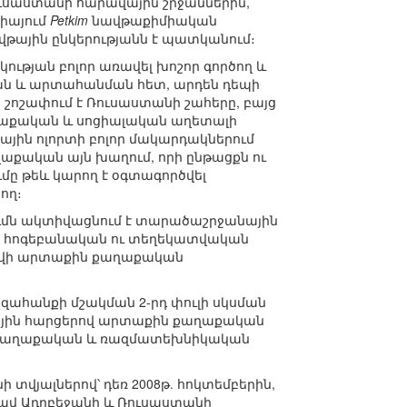
ուսաստանի հարավային շրջաններին,
իայում
Petkim
նավթաքիմիական
թային ընկերությանն է պատկանում։
ւթյան բոլոր առավել խոշոր գործող և
ան և արտահանման հետ, արդեն դեպի
 շոշափում է Ռուսաստանի շահերը, բայց
աղաքական և սոցիալական աղետալի
յին ոլորտի բոլոր մակարդակներում
աքական այն խաղում, որի ընթացքն ու
մը թեև կարող է օգտագործվել
ող։
ւմն ակտիվացնում է տարածաշրջանային
ն հոգեբանական ու տեղեկատվական
Բաքվի արտաքին քաղաքական
ազահանքի մշակման 2-րդ փուլի սկսման
նային հարցերով արտաքին քաղաքական
մաքաղաքական և ռազմատեխնիկական
տվյալներով՝ դեռ 2008թ. հոկտեմբերին,
ավ Ադրբեջանի և Ռուսաստանի