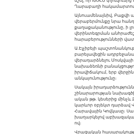
նշել, որ ԽՍՀՄ փլուզումից
Ղարաբաղի հակամարտությ
Այնուամենայնիվ, Բաքվի
վերաբերմունքը նրա հան
քաղաքականությունը, ի 
վերինտեգրման անհրաժե
հարաբերությունների վա
Ա.Էլչիբեյի պաշտոնանկու
բարելավեցին ադրբեջանա
վերադարձնելու Մոսկվայի 
նախաձեռնի բանակցությո
իրավիճակում, երբ վերջի
անկայունությունը։
Սակայն իրադարձություն
շինարարության նախագծի 
ական թթ. կեսերից մինչ
կարևոր օբյեկտ դարձավ Վ
Հարավային Կովկասը։ Սակ
խաղարկելով աբխազական,
ով։
Վրացական հասարակությա