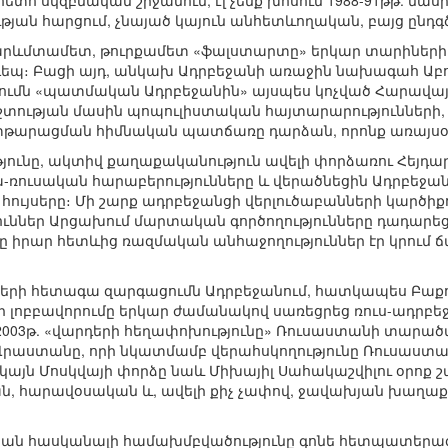
 հետո սկզբնական շրջանում, էլ չենք խոսում 1988-91թթ. մաս
ան հարցում, չնայած կայուն անհետևողական, բայց ընդգ
 արևմտամետ, թուրքամետ «ֆալստարտը» երկար տարիների 
դեպ։ Բացի այդ, անկախ Ադրբեջանի առաջին նախագահ Աբու
լրումն «պատմական Ադրբեջանին» այսպես կոչված Հարավա
շտության մասին պոպուլիստական հայտարարությունների
տթարացման հիմնական պատճառը դարձան, որոնք առայսօր 
թյունը, ակտիվ քաղաքականություն ավելի փորձառու Հեյդա
-ռուսական հարաբերությունները և վերածնեցին Ադրբեջան
հույսերը։ Մի շարք ադրբեջանցի վերլուծաբանների կարծիքո
ւններ Արցախում մարտական գործողությունները դադարե
նը իրար հետևից ռազմական անհաջողություններ էր կրում ճ
ների հետագա զարգացումն Ադրբեջանում, հատկապես Բաքո
լոբբավորումը երկար ժամանակով սառեցրեց ռուս-ադրբեջ
և 2003թ. «վարդերի հեղափոխությունը» Ռուսաստանի տար
րաստանը, որի նկատմամբ վերահսկողությունը Ռուսաստանի
այն Մոսկվայի փորձը նաև Միխայիլ Սահակաշվիլու օրոք շ
 հարավօսական և, ավելի քիչ չափով, ջավախյան խաղաքա
ն հասկանալի համախմբվածությունը գոնե հետպատերազմ