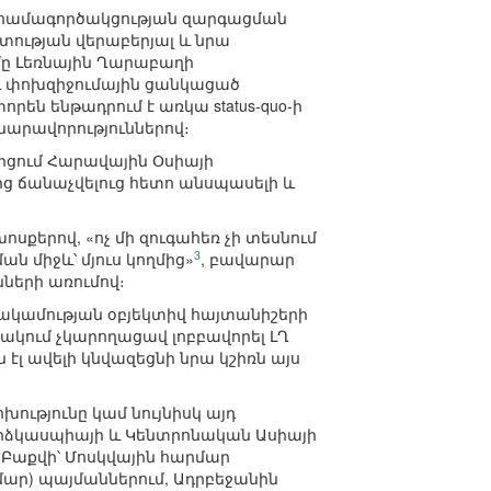
համագործակցության զարգացման
տության վերաբերյալ և նրա
մը Լեռնային Ղարաբաղի
և փոխզիջումային ցանկացած
ն ենթադրում է առկա status-quo-ի
արավորություններով։
րցում Հարավային Օսիայի
ց ճանաչվելուց հետո անսպասելի և
սքերով, «ոչ մի զուգահեռ չի տեսնում
3
 միջև՝ մյուս կողմից»
, բավարար
ների առումով։
լակամության օբյեկտիվ հայտանիշերի
ակում չկարողացավ լոբբավորել ԼՂ
էլ ավելի կնվազեցնի նրա կշիռն այս
ւթյունը կամ նույնիսկ այդ
րձկասպիայի և Կենտրոնական Ասիայի
աքվի՝ Մոսկվային հարմար
մար) պայմաններում, Ադրբեջանին