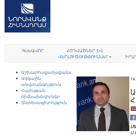
ԳԼԽԱՎՈՐ
ՀՈԴՎԱԾՆԵՐ ԵՎ
ՎԵՐԼՈՒԾՈՒԹՅՈՒՆՆԵՐ
ԻՐԱ
Աշխարհաքաղաքականություն
Ազգային
14
անվտանգություն
Ա
Հայության
հիմնախնդիրներ
Հ
Տնտեսագիտություն
Սե
Ս.