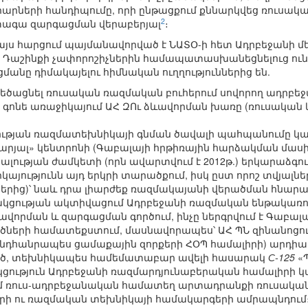
ների հանդիպումը, որի ընթացքում քննարկվեց ռուսակա
2
տագա զարգացման վերաբերյալ
։
յս հարցում պայմանավորված է ՆԱՏՕ-ի հետ Ադրբեջանի մ
 Դաշինքի չափորոշիչներին համապատասխանեցնելուց ունե
անը դիմակայելու հիմնական ուղղություններից են.
մեծացնել ռուսական ռազմական բուհերում սովորող ադրբեջ
գոնե առաջիկայում ԱՀ ԶՈւ ձևավորման խառը (ռուսական
ւթյան ռազմատեխնիկայի գնման ծավալի պահպանումը կամ
րյալ» կենտրոնի (Գաբալայի հրթիռային հարձակման մաս
լության ժամկետի (որն ավարտվում է 2012թ.) երկարաձգո
րկայությունն այդ երկրի տարածքում, իսկ ըստ որոշ տվյա
երից)՝ նաև դրա լիարժեք ռազմակայանի վերածման հնարավ
կցության ակտիվացում Ադրբեջանի ռազմական ենթակառու
վորման և զարգացման գործում, ինչը ներգրվում է Գաբալա
ների համատեքստում, մասնավորապես՝ ԱՀ ՊՆ զինանոցու
նդհանրապես ցամաքային զորքերի ՀՕՊ համալիրի) արդիակ
ած, տեխնիկապես համեմատաբար ավելի հասարակ
С-125
«Պ
ություն Ադրբեջանի ռազմարդյունաբերական համալիրի կ
 ռուս-ադրբեջանական համատեղ արտադրանքի ռուսական 
երի ու ռազմական տեխնիկայի համակարգերի ամրապնդում