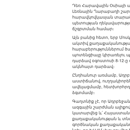
Դեռ Հարավային Օսիայի 
Լեռնային Ղարաբաղի շարո
հարավկովկասյան տարած
պետության ղեկավարությ
ճշգրտման համար։
Այն բանից հետո, երբ Մո
ակտիվ քաղաքականության
հարաբերություններում 
պոտենցիալը կիրառելու 
դարձավ օգոստոսի 8-12-
ակնհայտ դարձավ։
Ընդհանուր առմամբ, Ադրբ
աստիճանով, ուղղակիոր
ավելացմամբ, հետխորհրդ
ձգտմամբ։
Գաղտնիք չէ, որ Ադրբեջ
ազգային շարժման ալիքով
կատարվեց և՛ Հայաստանո
քաղաքականության և տնտե
գործնական քաղաքականու