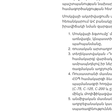
պաշտպանության նախարար
համագործակցության հե
Մոսկվայի ակտիվացումն ա
հեռանկարում ԱՀ բանակը
իրավիճակի նման զարգացմ
Մոսկվայի ձգտումը՝ 
առնվազն, կնպաստի 
պահպանմանը,
ռուսական արտադրո
տեղեկատվական «Դա
համակարգ) վարձակա
ամրապնդելով իր նե
ռազմական աղբյուրն
Ռուսաստանի մասնա
ՀՕՊ համակարգի ձևա
պայմանագրի հոդված
(
С-75, С-125, С-200
և ը
մինչև մոդիֆիկացվ
անմիջական մասնակց
ադրբեջանական կամ
սպառազինությունն