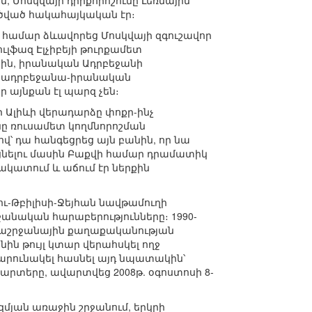
ին, Մոսկվայի դիրքորոշումը Լեռնային
ծված հակահայկական էր։
համար ձևավորեց Մոսկվայի զգուշավոր
լֆազ Էլչիբեյի թուրքամետ
յին, իրանական Ադրբեջանի
, ադրբեջանա-իրանական
այնքան էլ պարզ չեն։
ր Ալիևի վերադարձը փոքր-ինչ
ը ռուսամետ կողմնորոշման
վ՝ դա հանգեցրեց այն բանին, որ նա
ցնելու մասին Բաքվի համար դրամատիկ
ակատում և աճում էր ներքին
ւ-Թբիլիսի-Ջեյհան նավթամուղի
անական հարաբերությունները։ 1990-
ածաշրջանային քաղաքականության
ն թույլ կտար վերահսկել ողջ
արունակել հասնել այդ նպատակին՝
րտերը, ավարտվեց 2008թ. օգոստոսի 8-
յան առաջին շրջանում, երկրի