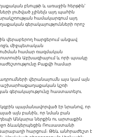
քական բնույթի և առաջին հերթին՝
րի լուծված չլինելն այդ պահին
ակշռության համակարգում այդ
աքական գերակայությունների որոշ
րին վերաբերող հարցերում անցավ
 առջև միջպետական
լուծման համար ռազմական
գոստոսին Աբխազիայում և որի պսակը
րաժեշտությունը Բաքվի համար
դրումների վերանայումն այս կամ այն
նի աշխարհաքաղաքական կշռի
ան գերակայությունը հաստատելու
կզբին պայմանավորված էր նրանով, որ
այած այն բանին, որ նման բան
 դեպի Անկարա ներքին ու արտաքին
վերջո ձևակերպեցին Ռուսաստանի
Ղարաբաղի հարցում։ Թեև անհրաժեշտ է