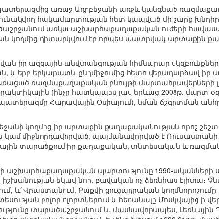
պատերազմից առաջ Ադրբեջանի առջև կանգնած ռազմաքաղա
ւնակվող հակամարտության հետ կապված մի շարք խնդիրնե
աշրջանում առկա աշխարհաքաղաքական ուժերի հավասար
ան կողմից դիտարկվում էր որպես պատրվակ արտաքին քաղ
սկվան իր ազգային անվտանգության հիմնարար սկզբունքնե
, և երբ երկարատև ընդմիջումից հետո վերադարձավ իր
ծառացած ռազմաքաղաքական բնույթի մարտահրավերների 
պրակտիկային (ինչը հատկապես լավ երևաց 2008թ. մարտ-օ
ը պատերազմը Հարավային Օսիայում), նման ճշգրտման անհ
եջանի կողմից իր արտաքին քաղաքականության որոշ շեշտա
են կամ միջնորդավորված, պայմանավորված է Ռուսաստա
ային տարածքում իր քաղաքական, տնտեսական և ռազմակ
անի աշխարհաքաղաքական պարտությունը 1990-ականների ս
 իշխանության եկավ նոր, բավական ոչ ձեռնհաս էլիտա։ Չն
ւմ, և՛ Վրաստանում, Բաքվի ցուցադրական կողմնորոշումը
սության բոլոր ոլորտներում և հեռանալը Մոսկվայից ի 
թյունը տարածաշրջանում և, մասնավորապես, Լեռնային 