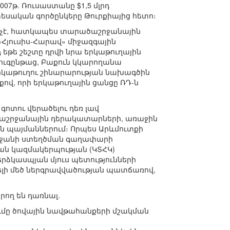
007թ. Ռուսաստանը $1,5 մլրդ
ական գործընկերը Թուրքիայից հետո։
 չէ, հատկապես տարածաշրջանային
«Հյուսիս-Հարավ» միջազգային
եթե շեշտը դրվի նրա երկաթուղային
զուգընթաց, Բաքուն կկարողանա
երկաթուղու շինարարության նախագծին
ով, որի երկաթուղային ցանցը ՌԴ-ն
տու վերածելու դեռ լավ
ածաշրջանային դերակատարների, առաջին
ան պայմաններում։ Որպես Արևմուտքի
շրջանի ստեղծման գաղափարի
ն կազմակերպության (ԿՏՀԿ)
երձկասպյան մյուս պետությունների
 մեծ ներգրավվածության պատճառով,
րող են դառնալ.
ումը ծովային նավթահանքերի մշակման