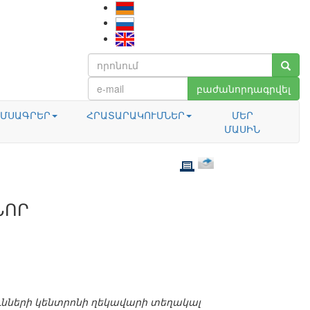
բաժանորդագրվել
ՄՍԱԳՐԵՐ
ՀՐԱՏԱՐԱԿՈՒՄՆԵՐ
ՄԵՐ
ՄԱՍԻՆ
ՆՈՐ
ւնների կենտրոնի ղեկավարի տեղակալ