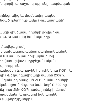
ն կողմի առաջարկությունը ռազմական
երձեցումից և, մասնավորապես,
ցած դժգոհությամբ։ Ռուսաստանի՝
անցի զինծառայողների թիվը։ Դա,
 և ՆԱՏՕ-ական) համակարգի
 ավելացումը,
ին նախազգուշացնող ռադիոլոկացիոն
ւմ ևս տասը տարով՝ այսպիսով
լների (ստացված ադրբեջանական
որություն,
ցվածքի և առաջին հերթին նրա ՈՕՈՒ և
յի ՌԼՀ կարգավիճակի մասին 2002թ.
մ գտնվող հնացած ՀՕՊ համալիրների
անացում, ինչպես նաև նոր՝
С-300
-ից
եչորա-2М» ՀՕՊ համալիրների գնում,
այացմանը և դրանով իսկ արդեն
չափորոշիչների և
։