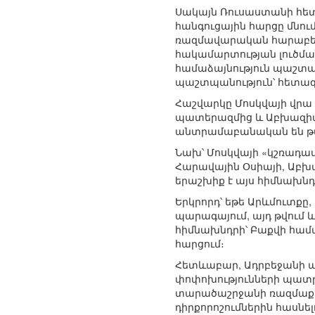
Սակայն Ռուսաստանի հե
հանգուցային հարցը մնու
ռազմավարական հարաբերո
հակամարտության լուծմա
համաձայնություն պաշտպ
պաշտպանություն՝ հետագ
Հաշվարկը Մոսկվայի վրա 
պատերազմից և Աբխազիայ
անտրամաբանական են թվո
Նախ՝ Մոսկվայի «կշռադատվ
Հարավային Օսիայի, Աբխա
երաշխիք է այս հիմնախնդ
Երկրորդ՝ եթե Արևմուտքը
պարագայում, այդ թվում 
հիմնախնդրի՝ Բաքվի համա
հարցում։
Հետևաբար, Ադրբեջանի ա
փոփոխությունների պատր
տարածաշրջանի ռազմաքա
դիրքորոշումներին հասնե