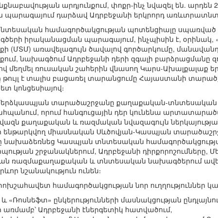
նաբավության արդյունքում, փոքր-ինչ նվազել են. արդեն 2
 պարագայում դարձավ Ադրբեջանի երկրորդ առևտրատնտես
ի տնտեսական համագործակցության պոտենցիալը սպառված
ծերի իրականացման պարագայում, ինչպիսին է, օրինակ, 
 (ՄՏՄ) առավելագույն ծավալով գործարկումը, մանավանդ 
եպքում, նախագծում Ադրբեջանի դերի զգալի բարձրացմանը 
ով մեղմել ռուսական շահերին վնասող Կարս-Ախալքալաք 
րը թույլ է տալիս բացառել տարանցումը Հայաստանի տարածք
կետ կոնցեսիայով։
Մերձկասպյան տարածաշրջանը քաղաքական-տնտեսական գո
պահպանում, որում հանգուցային դեր կունենա արտատար
ռնվազն քաղաքական և ռազմական նվազագույն ներկայությ
բիի ենթարկվող միասնական Սևծովյան-Կասպյան տարածա
ը նախաձեռնեց Կասպյան տնտեսական համագործակցությա
րպության շրջանակներում, Ադրբեջանի դիրքորոշումները, Մ
ն ռազմաքաղաքական և տնտեսական նախագծերում ավելի
ևոր նշանակություն ունեն։
փոխշահավետ համագործակցության նոր ուղղություններ կա
 և «Ռոսնեֆտ» ընկերությունների մասնակցության ընդլայն
ւր առմամբ՝ Ադրբեջանի էներգետիկ հատվածում,