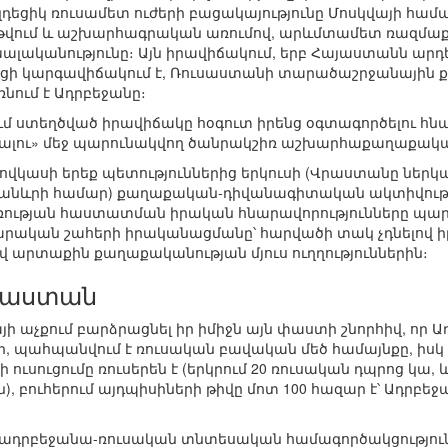
դեցիկ ռուսամետ ուժերի բացակայությունը Մոսկվայի հա
դ թվում և աշխարհագրական առումով, արևմտամետ ռազմ
խալականությունը։ Այն իրավիճակում, երբ Հայաստանն ար
ի կարգավիճակում է, Ռուսաստանի տարածաշրջանային ք
ռնում է Ադրբեջանը։
ւմ ստեղծված իրավիճակը հօգուտ իրենց օգտագործելու հնա
ալու» մեջ պարունակվող ծանրակշիռ աշխարհաքաղաքակա
Կովկասի երեք պետություններից երկուսի (Վրաստանը ներ
նևրի համար) քաղաքական-դիվանագիտական ակտիվությո
ության հաստատման իրական հնարավորությունները պարզել
արական շահերի իրականացմանը՝ հարվածի տակ չդնելով
 արտաքին քաղաքականության մյուս ուղղություններին։
սաստան
յի աչքում բարձրացնել իր իմիջն այն փաստի շնորհիվ, որ Ա
պահպանվում է ռուսական բավական մեծ համայնքը, իսկ ռ
ւսուցումը ռուսերեն է (երկրում 20 ռուսական դպրոց կա, ևս 
), բուհերում այդպիսիների թիվը մոտ 100 հազար է՝ Ադրբե
և ադրբեջանա-ռուսական տնտեսական համագործակցություն