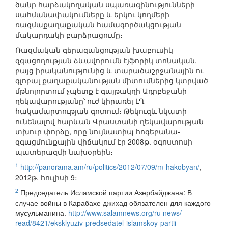
ծանր հարձակողական սպառազինությունների
սահմանափակումները և երկու կողմերի
ռազմաքաղաքական համագործակցության
մակարդակի բարձրացումը։
Ռազմական գերազանցության խաբուսիկ
զգացողության ձևավորումն էյֆորիկ տոնական,
բայց իրականությունից և տարածաշրջանային ու
գլոբալ քաղաքականության միտումներից կտրված
մթնոլորտում չպետք է գայթակղի Ադրբեջանի
ղեկավարությանը՝ ուժ կիրառել ԼՂ
հակամարտության գոտում։ Թեկուզև նկատի
ունենալով հարևան Վրաստանի ղեկավարության
տխուր փորձը, որը նույնատիպ հոգեբանա-
զգացմունքային վիճակում էր 2008թ. օգոստոսի
պատերազմի նախօրեին։
1
http://panorama.am/ru/politics/2012/07/09/m-hakobyan/
,
2012թ. հուլիսի 9։
2
Председатель Исламской партии Азербайджана: В
случае войны в Карабахе джихад обязателен для каждого
мусульманина.
http://www.salamnews.org/ru news/
read/8421/eksklyuziv-predsedatel-islamskoy-partii-