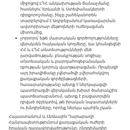
միջոցով ԼՂՀ անկախության ճանաչմանը
հասնելու՝ Երևանի և Ստեփանակերտի
դիրքորոշմանը, ինչը շահեկանորեն
տարբերվում է Ադրբեջանում կառավարման
ավտորիտար մեթոդների ուժեղացման
միտումից,
չորրորդ՝ եթե մարտական գործողությունները
վերսկսեն հայկական կողմերը, դա կհանգեցնի
ՀՀ և ԼՂՀ տնտեսությունների մեծ
լարվածության, բնակչության սոցիալ-
տնտեսական և բարոյահոգեբանական
դրության կտրուկ վատթարացման։ Որպեսզի
այդ իրավիճակը չվերածվի չվերահսկվող
քաղաքական գործընթացների,
հասարակությանը պետք է ներկայացվի
պատերազմի վերսկսման խիստ ծանրակշիռ
պատճառաբանում, պետք է բացատրվեն
դրված օբյեկտիվ, թե իրական նպատակներն
ու խնդիրները, որոնք ներկա պահին չկան։
Հայաստանում և Լեռնային Ղարաբաղի
Հանրապետությունում քաղաքական ուժերի
իրական դասավորվածությունը, ընդդիմադիր