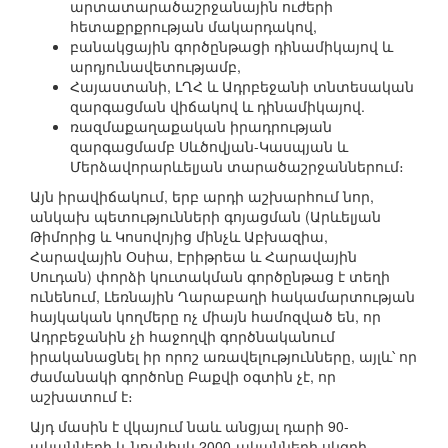
արտատարածաշրջանային ուժերի
հետաքրքրության մակարդակով,
բանակցային գործընթացի դինամիկայով և
արդյունավետությամբ,
Հայաստանի, ԼՂՀ և Ադրբեջանի տնտեսական
զարգացման վիճակով և դինամիկայով.
ռազմաքաղաքական իրադրության
զարգացմամբ Սևծովյան-Կասպյան և
Մերձավորարևելյան տարածաշրջաններում։
Այն իրավիճակում, երբ արդի աշխարհում նոր,
անկախ պետությունների գոյացման (Արևելյան
Թիմորից և Կոսովոյից մինչև Աբխազիա,
Հարավային Օսիա, Էրիթրեա և Հարավային
Սուդան) փորձի կուտակման գործընթաց է տեղի
ունենում, Լեռնային Ղարաբաղի հակամարտության
հայկական կողմերը ոչ միայն համոզված են, որ
Ադրբեջանին չի հաջողվի գործնականում
իրականացնել իր որոշ առավելությունները, այլև՝ որ
ժամանակի գործոնը Բաքվի օգտին չէ, որ
աշխատում է։
Այդ մասին է վկայում նաև անցյալ դարի 90-
ականների և նույնիսկ 2000-ականների սկզբի