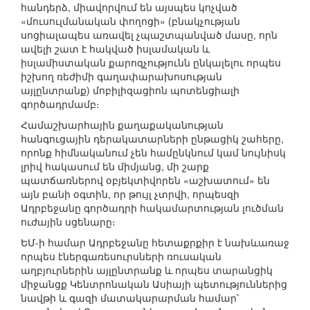
հանդերձ, միավորվում են այսպես կոչված
«մուսուլմանական փողոցի» (բնակչության
սոցիալապես առավել չպաշտպանված մասը, որն
ավելի շատ է հակված իսլամական և
իսլամիստական քարոզչությունն ընկալելու որպես
իշխող ռեժիմի գաղափարախոսության
այլընտրանք) մոբիլիզացիոն պոտենցիալի
գործադրմամբ։
Համաշխարհային քաղաքականության
հանգուցային դերակատարների ընթացիկ շահերը,
որոնք հիմնականում չեն համընկնում կամ նույնիսկ
լրիվ հակասում են միմյանց, մի շարք
պատճառներով օբյեկտիվորեն «աշխատում» են
այն բանի օգտին, որ թույլ չտրվի, որպեսզի
Ադրբեջանը գործադրի հակամարտության լուծման
ուժային սցենարը։
ԵՄ-ի համար Ադրբեջանը հետաքրքիր է նախևառաջ
որպես էներգառեսուրսների ռուսական
աղբյուրներին այլընտրանք և որպես տարանցիկ
միջանցք Կենտրոնական Ասիայի պետություններից
նավթի և գազի մատակարարման համար՝