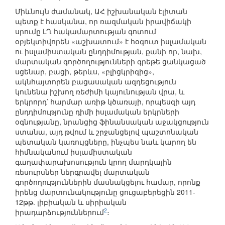
Միևնույն ժամանակ, ԱՀ իշխանական էլիտան
պետք է հասկանա, որ ռազմական իրավիճակի
սրումը ԼՂ հակամարտության գոտում
օբյեկտիվորեն «աշխատում» է հօգուտ իսլամական
ու իսլամիստական ընդդիմության, քանի որ, նախ,
մարտական գործողությունների գրեթե ցանկացած
սցենար, բացի, թերևս, «բլիցկրիգից»,
ակնհայտորեն բացասական ազդեցություն
կունենա իշխող ռեժիմի կայունության վրա, և
երկրորդ՝ հարմար առիթ կծառայի, որպեսզի այդ
ընդդիմությունը դիմի իսլամական երկրների
օգնությանը, նրանցից ֆինանսական աջակցություն
ստանա, այդ թվում և շրջանցելով պաշտոնական
պետական կառույցները, ինչպես նաև կարող են
հիմնականում իսլամիստական
գաղափարախոսություն կրող մարդկային
ռեսուրսներ ներգրավել մարտական
գործողություններին մասնակցելու համար, որոնք
իրենց մարտունակությունը ցուցաբերեցին 2011-
12թթ. լիբիական և սիրիական
2
իրադարձություններում
։