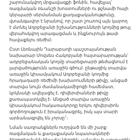
շարունակվող մրցավազքի ֆոնին, հավելյալ՝
ռազմական ռևանշի խոստումների ու թշնամի հայի
կերպարի սերմանման քաղաքականությունը,
վտանգավոր է նրանով, որ շատ շուտով այն կարող
է մտնել Ադրբեջանի իշխանությունների կողմից թույլ
վերահսկվող արագացման և ինքնուրույն թափ
հավաքելու ռեժիմ։
Ըստ Լեռնային Ղարաբաղի պաշտպանության
նախարար Մովսես Հակոբյանի հայտարարության՝
ադրբեջանական կողմը տարեցտարի թեժացնում է
լարվածությունն առաջին գծում. ընթացիկ տարվա
առաջին կիսամյակում Ադրբեջանի կողմից
հրադադարի ռեժիմի խախտումների թիվը, անցած
տարվա նույն ժամանակամիջոցի համեմատ,
կրկնակի ավելացել է, դիվերսիաների թիվը
քառապատկվել է։ Անցած տարվա առաջին
կիսամյակում հակառակորդը երկու դիվերսիոն
գործողություն է իրականացրել, իսկ այս տարի
1
արձանագրվել են չորսը
։
Նման սադրանքներն ուղղված են մի շարք
ռազմական և քաղաքական նպատակների
ձեռքբերմանն ինչպես ներքին, այնպես էլ արտաքին