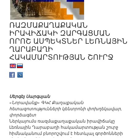
ՌԱԶՄԱՔԱՂԱՔԱԿԱՆ
ԻՐԱՎԻՃԱԿԻ ԶԱՐԳԱՑՄԱՆ
ՈՐՈՇ ԱՍՊԵԿՏՆԵՐ ԼԵՌՆԱՅԻՆ
ՂԱՐԱԲԱՂԻ
ՀԱԿԱՄԱՐՏՈՒԹՅԱՆ ՇՈՒՐՋ
Սերգեյ Սարգսյան
«Նորավանք» ԳԿՀ Քաղաքական
հետազոտությունների կենտրոնի փոխղեկավար,
փորձագետ
Ներկայումս ռազմաքաղաքական իրավիճակը
Լեռնային Ղարաբաղի հակամարտության շուրջ
հիմնականում բնորոշվում է հետևյալ գործոնների