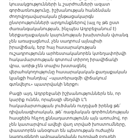
կուսակցությունների և շարժումների ազատ
գործառնությունը, իշխանության հանձնման
ժողովրդավարական ընթացակարգն
ընտրությունների արդյունքներով (այլ ոչ թե ըստ
ժառանգականության, ինչպես Ադրբեջանում է)
ներքաղաքական կայունության խախտման վտանգ
չեն առաջացնում, չեն սադրում այնպիսի
իրավիճակ, երբ հայ հասարակության
ուշադրությունն արհեստականորեն կտեղափոխվի
հակամարտության գոտում տիրող իրավիճակի
վրա, առիթ չեն տալիս խստացնել
վերահսկողությունը հասարակական-քաղաքական
կյանքի հանդեպ՝ «պատերազմի վիճակում
գտնվելու» պատրվակի ներքո։
Բացի այդ, Ադրբեջանի իշխանություններն են, որ
կարիք ունեն, որպեսզի մեղմվի ԼՂ
հակամարտության լուծմանն ուղղված իրենց թե՛
դիվանագիտական, թե՛ ռազմական գործունեության
հասցեին հնչող քննադատությունն այն առումով, որ
չեն կատարվում ավելի վաղ տրված խոստումները,
փաստորեն անօգուտ են պետության ուժային
կառույցների ամրապնդմանն ուղղված բյուջեի