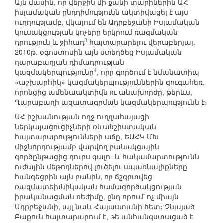
Այն մասին, որ վերջին մի քանի տարիներին ԱՀ
իսլամական ընդդիմությունն ակտիվացել է այս
ուղղությամբ, վկայում են Ադրբեջանի Իսլամական
կուսակցության կոչերը երկրում ռազմական
3
դրություն և ջիհադ
հայտարարելու վերաբերյալ.
2010թ. օգոստոսին այն ստեղծեց Իսլամական
ղարաբաղյան դիմադրության
4
կազմակերպությունը
, որը գործում է նմանատիպ
«աշխարհիկ» կազմակերպություններին զուգահեռ,
որոնցից ամենաակտիվն ու անախորժը, թերևս,
Ղարաբաղի ազատագրման կազմակերպությունն է։
ԱՀ իշխանության ողջ ուղղահայացի
ներկայացուցիչների ռևանշիստական
հայտարարությունների աճը, ԵԱՀԿ ՄԽ
միջնորդությամբ վարվող բանակցային
գործընթացից դուրս գալու և հակամարտությունն
ուժային մեթոդներով լուծելու սպառնալիքները
հանգեցրին այն բանին, որ ճշգրտվեց
ռազմատեխնիկական համագործակցության
իրականացման ռեժիմը, ընդ որում՝ ոչ միայն
Ադրբեջանի, այլ նաև Հայաստանի հետ։ Չնայած
Բաքուն հայտարարում է, թե անհանգստացած է