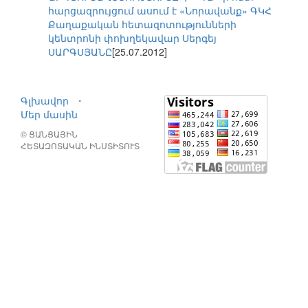
հարցազրույցում ասում է «Նորավանք» ԳԿՀ
Քաղաքական հետազոտությունների
կենտրոնի փոխղեկավար Սերգեյ
ՍԱՐԳՍՅԱՆԸ
[25.07.2012]
Գլխավոր
⋅
Մեր մասին
© ՑԱՆՑԱՅԻՆ
ՀԵՏԱԶՈՏԱԿԱՆ ԻՆՍՏԻՏՈՒՏ