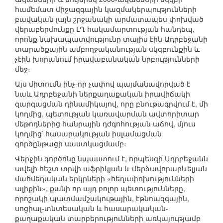
համեմատ միջազգային կազմակերպությունների
բավական լայն շրջանակի արմատապես փոխված
վերաբերմունքը ԼՂ հակամարտության հանդեպ,
որոնք նախապատվությունը տալիս էին Ադրբեջանի
տարածքային ամբողջականության սկզբունքին և
չէին խորանում իրավաբանական նրբությունների
մեջ։
Այս միտումն ինչ-որ չափով պայմանավորված է
նաև Ադրբեջանի ներքաղաքական իրավիճակի
զարգացման դինամիկայով, որը բնութագրվում է, մի
կողմից, պետության կառավարման ավտորիտար
մեթոդներից հանրային դժգոհության աճով, մյուս
կողմից՝ հասարակության իսլամացման
գործընթացի սաստկացմամբ։
Վերջին գործոնը նպաստում է, որպեսզի Ադրբեջանն
ավելի հեշտ տրվի աֆրիկյան և մերձավորարևելյան
մահմեդական երկրների «հեղափոխությունների
ալիքին», քանի որ այդ բոլոր պետությունները,
որոշակի պատմամշակութային, էթնոազգային,
սոցիալ-տնտեսական և հասարակական-
քաղաքական տարբերությունների առկայությամբ