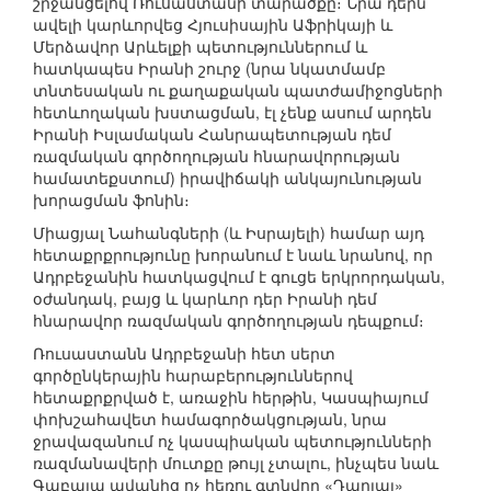
շրջանցելով Ռուսաստանի տարածքը։ Նրա դերն
ավելի կարևորվեց Հյուսիսային Աֆրիկայի և
Մերձավոր Արևելքի պետություններում և
հատկապես Իրանի շուրջ (նրա նկատմամբ
տնտեսական ու քաղաքական պատժամիջոցների
հետևողական խստացման, էլ չենք ասում արդեն
Իրանի Իսլամական Հանրապետության դեմ
ռազմական գործողության հնարավորության
համատեքստում) իրավիճակի անկայունության
խորացման ֆոնին։
Միացյալ Նահանգների (և Իսրայելի) համար այդ
հետաքրքրությունը խորանում է նաև նրանով, որ
Ադրբեջանին հատկացվում է գուցե երկրորդական,
օժանդակ, բայց և կարևոր դեր Իրանի դեմ
հնարավոր ռազմական գործողության դեպքում։
Ռուսաստանն Ադրբեջանի հետ սերտ
գործընկերային հարաբերություններով
հետաքրքրված է, առաջին հերթին, Կասպիայում
փոխշահավետ համագործակցության, նրա
ջրավազանում ոչ կասպիական պետությունների
ռազմանավերի մուտքը թույլ չտալու, ինչպես նաև
Գաբալա ավանից ոչ հեռու գտնվող «Դարյալ»