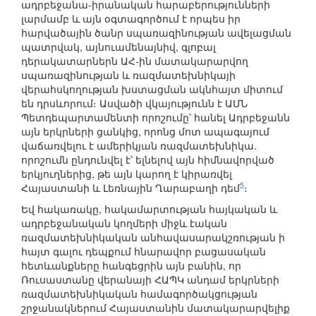
ադրբեջանա-իրանական հարաբերությունների
լարմամբ և այն օգտագործում է որպես իր
հարվածային ծանր սպառազինության ավելացման
պատրվակ, այնուամենայնիվ, գլոբալ
դերակատարներն ԱՀ-ին մատակարարվող
սպառազինության և ռազմատեխնիկայի
վերահսկողության խստացման ակնհայտ միտում
են դրսևորում։ Ասվածի վկայությունն է ԱՄՆ
Պետդեպարտամենտի որոշումը՝ հանել Ադրբեջանն
այն երկրների ցանկից, որոնց մոտ ապագայում
վաճառվելու է ամերիկյան ռազմատեխնիկա.
որոշումն ընդունվել է՝ ելնելով այն հիմնավորված
երկյուղներից, թե այն կարող է կիրառվել
5
Հայաստանի և Լեռնային Ղարաբաղի դեմ
։
Եվ հակառակը, հակամարտության հայկական և
ադրբեջանական կողմերի միջև էական
ռազմատեխնիկական անհավասարակշռության ի
հայտ գալու դեպքում հնարավոր բացասական
հետևանքները հանգեցրին այն բանին, որ
Ռուսաստանը վերանայի ՀԱՊԿ անդամ երկրների
ռազմատեխնիկական համագործակցության
շրջանակներում Հայաստանին մատակարարվելիք