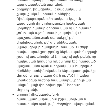
պարզաբանման առումով,
երկրորդ՝ իռացիոնալ է ռազմական և
քաղաքական տեսակետներից։
Դիմակայության գծի առկա և կայուն
պատկերի փոփոխությունը հայկական
կողմերի համար գործնական ոչ մի իմաստ
չունի. այն այժմ առավել օպտիմալն է
պաշտպանության ծախսերը՝ թե՛
մոբիլիզացիոն, թե՛ տեխնիկական,
նվազագույնի հասցնելու համար։ Ուժերի
հավասարակշռությունը ներկա պահին զգալի
չափով ապահովվում է ի հաշիվ այն բանի, որ
հայկական կողմերն ունեն խոր էշելոնացված
պաշտպանության արդիական և հագեցած
ինժեներատեխնիկական ենթակառուցվածք։
Այդ գծից դուրս գալը ՀՀ-ի ու ԼՂՀ-ի համար
կհանգեցնի ուժերի հավասարակշռության
անցանկալի փոփոխության՝ հօգուտ
Ադրբեջանի,
երրորդ՝ միանգամայն չի
համապատասխանում իշխանության և
հասարակության լայն ժողովրդավարացման