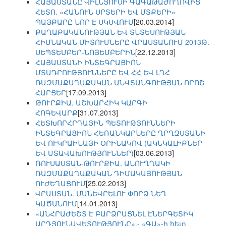
ՀԱՅԱՍՏԱՆԸ ՎԻԼՆՅՈՒՍԻ ԳԱԳԱԹԱԺՈՂՈՎԻՑ
ՀԵՏՈ. «ՀԱՆՈՒՆ ՍՐՏԵՐԻ ԵՎ ՄՏՔԵՐԻ»
ՊԱՅՔԱՐԸ ՆՈՐ Է ՍԿՍՎՈՒՄ
[20.03.2014]
ՔԱՂԱՔԱԿԱՆՈՒԹՅԱՆ ԵՎ ՏՆՏԵՍՈՒԹՅԱՆ
ՀԻՄՆԱԿԱՆ ՄԻՏՈՒՄՆԵՐԸ ՎՐԱՍՏԱՆՈՒՄ 2013Թ.
ՍԵՊՏԵՄԲԵՐ-ՆՈՅԵՄԲԵՐԻՆ
[22.12.2013]
ՀԱՅԱՍՏԱՆԻ ԻՆՏԵԳՐԱՑԻՈՆ
ՄՏԱԴՐՈՒԹՅՈՒՆՆԵՐԸ ԵՎ ՀՀ ԵՎ ԼՂՀ
ՌԱԶՄԱՔԱՂԱՔԱԿԱՆ ԱՆՎՏԱՆԳՈՒԹՅԱՆ ՈՐՈՇ
ՀԱՐՑԵՐ
[17.09.2013]
ԹՈՒՐՔԻԱ. ԱՇԽԱՐՀԻԿ ԿԱՐԳԻ
ՀՈԳԵՎԱՐՔ
[31.07.2013]
ՀԵՏԽՈՐՀՐԴԱՅԻՆ ՊԵՏՈՒԹՅՈՒՆՆԵՐԻ
ԻՆՏԵԳՐԱՑԻՈՆ ՀԵՌԱՆԿԱՐՆԵՐԸ ՂՐՂԶՍՏԱՆԻ
ԵՎ ՈՒԿՐԱԻՆԱՅԻ ՕՐԻՆԱԿՈՎ (ԱԿՆԿԱԼԻՔՆԵՐ
ԵՎ ՄՏԱՎԱԽՈՒԹՅՈՒՆՆԵՐ)
[03.06.2013]
ՌՈՒՍԱՍՏԱՆ-ԹՈՒՐՔԻԱ. ԱՆՈՒՂՂԱԿԻ
ՌԱԶՄԱՔԱՂԱՔԱԿԱՆ ԴԻՄԱԿԱՅՈՒԹՅԱՆ
ՈՒԺԵՂԱՑՈՒՄ
[25.02.2013]
ՎՐԱՍՏԱՆ. ՄԱՆԵՎՐԵԼՈՒ ՓՈՐՁ ՆԵՂ
ԿԱԾԱՆՈՒՄ
[14.01.2013]
«ԱՆՀՐԱԺԵՇՏ Է ԲԱՐՁՐԱՑՆԵԼ ԷՆԵՐԳԵՏԻԿ
ԱՐԴՅՈՒՆԱՎԵՏՈՒԹՅՈՒՆԸ»,- «ԳԱ»-ի հետ