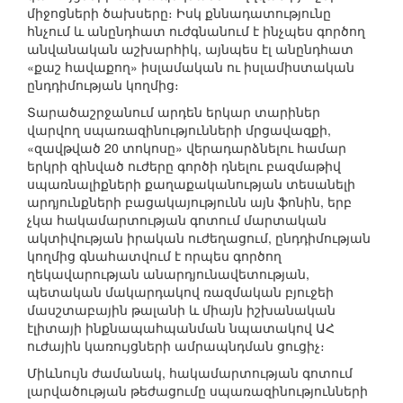
միջոցների ծախսերը։ Իսկ քննադատությունը
հնչում և անընդհատ ուժգնանում է ինչպես գործող
անվանական աշխարհիկ, այնպես էլ անընդհատ
«քաշ հավաքող» իսլամական ու իսլամիստական
ընդդիմության կողմից։
Տարածաշրջանում արդեն երկար տարիներ
վարվող սպառազինությունների մրցավազքի,
«զավթված 20 տոկոսը» վերադարձնելու համար
երկրի զինված ուժերը գործի դնելու բազմաթիվ
սպառնալիքների քաղաքականության տեսանելի
արդյունքների բացակայությունն այն ֆոնին, երբ
չկա հակամարտության գոտում մարտական
ակտիվության իրական ուժեղացում, ընդդիմության
կողմից գնահատվում է որպես գործող
ղեկավարության անարդյունավետության,
պետական մակարդակով ռազմական բյուջեի
մասշտաբային թալանի և միայն իշխանական
էլիտայի ինքնապահպանման նպատակով ԱՀ
ուժային կառույցների ամրապնդման ցուցիչ։
Միևնույն ժամանակ, հակամարտության գոտում
լարվածության թեժացումը սպառազինությունների