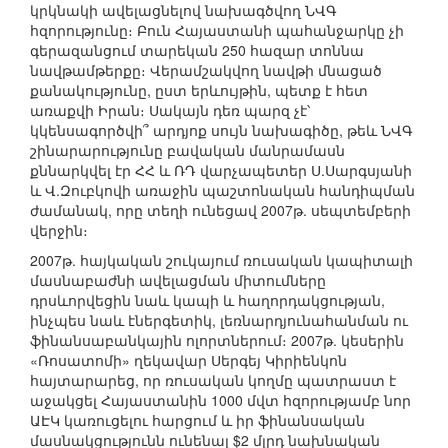
կրկնակի ավելացնելով նախագծվող ՆՎԳ
հզորությունը։ Բուն Հայաստանի պահանջարկը չի
գերազանցում տարեկան 250 հազար տոննա
նավթամթերքը։ Վերամշակվող նավթի մնացած
քանակությունը, ըստ երևույթին, պետք է հետ
առաքվի Իրան։ Սակայն դեռ պարզ չէ՝
կկենսագործվի՞ արդյոք սույն նախագիծը, թեև ՆՎԳ
շինարարությունը բավական մանրամասն
քննարկվել էր ՀՀ և ՌԴ վարչապետեր Ս.Սարգսյանի
և Վ.Զուբկովի առաջին պաշտոնական հանդիպման
ժամանակ, որը տեղի ունեցավ 2007թ. սեպտեմբերի
վերջին։
2007թ. հայկական շուկայում ռուսական կապիտալի
մասնաբաժնի ավելացման միտումները
դրսևորվեցին նաև կապի և հաղորդակցության,
ինչպես նաև էներգետիկ, լեռնարդյունահանման ու
ֆինանսաբանկային ոլորտներում։ 2007թ. կեսերին
«Ռոսատոմի» ղեկավար Սերգեյ Կիրիենկոն
հայտարարեց, որ ռուսական կողմը պատրաստ է
աջակցել Հայաստանին 1000 մվտ հզորությամբ նոր
ԱԷԿ կառուցելու հարցում և իր ֆինանսական
մասնակցությունն ունենալ $2 մլրդ նախնական