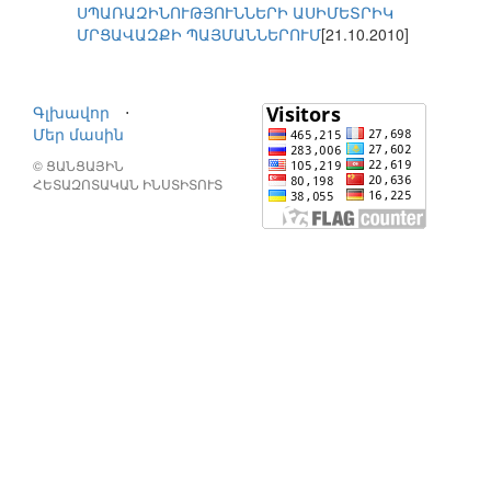
ՍՊԱՌԱԶԻՆՈՒԹՅՈՒՆՆԵՐԻ ԱՍԻՄԵՏՐԻԿ
ՄՐՑԱՎԱԶՔԻ ՊԱՅՄԱՆՆԵՐՈՒՄ
[21.10.2010]
Գլխավոր
⋅
Մեր մասին
© ՑԱՆՑԱՅԻՆ
ՀԵՏԱԶՈՏԱԿԱՆ ԻՆՍՏԻՏՈՒՏ