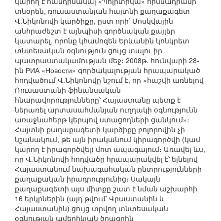
կարող է հանդիսանալ «Պոլիտիկա» հիմնադրամի
տնօրեն, ռուսաստանյան հայտնի քաղաքագետ
Վ.Նիկոնովի կարծիքը, ըստ որի՝ Մոսկվային
անհրաժեշտ է այնպիսի գործնական քայլեր
կատարել, որոնք կհամոզեն Երևանին կոնկրետ
տնտեսական օգնություն ցույց տալու իր
պատրաստակամության մեջ։ 2008թ. հունվարի 28-
ին РИА «Новости» գործակալության հրապարակած
հոդվածում Վ.Նիկոնովը նշում է, որ «հաշվի առնելով
Ռուսաստանի ֆինանսական
հնարավորությունները՝ Հայաստանը պետք է
ներառել արտասահմանյան ուղղակի օգնությունն
առաջնահերթ կերպով ստացողների ցանկում»։
Հայտնի քաղաքագետի կարծիքը բոլորովին չի
նշանակում, թե այն իրականում կիրագործվի (կամ
կարող է իրագործվել) մոտ ապագայում։ Առավել ևս,
որ Վ.Նիկոնովի հոդվածը հրապարակվել է՝ ելնելով
Հայաստանում նախագահական ընտրությունների
քաղաքական իրադրությունից։ Սակայն
քաղաքագետի այս միտքը շատ է նման աշխարհի
16 երկրներին (այդ թվում՝ Վրաստանին և
Հայաստանին) ցույց տրվող տնտեսական
օգնության ամերիկյան ծրագրին