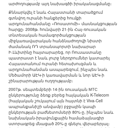
արժողությամբ այդ նախագծի իրականացմանը։
Քննարկվել է նաև Հայաստանի տարածքում
գտնվող ուրանի հանքերից հումքի
արդյունահանմանը «Ռոսատոմի» մասնակցության
հարցը։ 2008թ. հունվարի 21-ին Հայ-ռուսական
տնտեսական համագործակցության
միջկառավարական հանձնաժողովի նիստի
ժամանակ ՌԴ տրանսպորտի նախարար
Ի.Լևիտինը հայտարարեց, որ Ռուսաստանը
պատրաստ է նաև լուրջ ներդրումներ կատարել
Հայաստանում ուրանի հետախուզման և
արդյունահանման ասպարեզում, ինչպես նաև
Մեծամորի ԱԷԿ-ի կառավարման և նոր ԱԷԿ-ի
շինարարության ուղղությամբ։
2007թ. սեպտեմբերի 14-ին ռուսական МТС
ընկերությունը ձեռք բերեց հայկական K-Telecom
(հայկական շուկայում այն հայտնի է Viva-Cell
ապրանքանիշի անվամբ) բջջային կապի
ընկերության բաժնետոմսերի 80%-ը, ինչպես նաև
նախնական-իրավունքային համաձայնագիր
ստորագրեց մնացած 20%-ը գնելու վերաբերյալ։