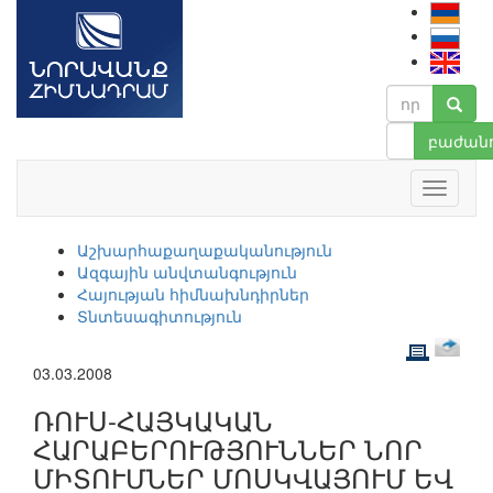
բաժանո
Աշխարհաքաղաքականություն
Ազգային անվտանգություն
Հայության հիմնախնդիրներ
Տնտեսագիտություն
03.03.2008
ՌՈՒՍ-ՀԱՅԿԱԿԱՆ
ՀԱՐԱԲԵՐՈՒԹՅՈՒՆՆԵՐ ՆՈՐ
ՄԻՏՈՒՄՆԵՐ ՄՈՍԿՎԱՅՈՒՄ ԵՎ