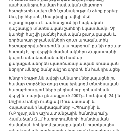
պահպանելու համար հայկական վեկտորը
հետզհետե ավելի մեծ նշանակություն ձեռք բերեց։
Սա, իր հերթին, Մոսկվայից ավելի մեծ
ուշադրություն է պահանջում իր հայկական
դաշնակցի տնտեսական շահերի նկատմամբ։ Չի
կարելի հաշվի չառնել հայկական քաղաքական և
գործարար շրջանակների զուտ պրագմատիկ
հետաքրքրվածությունն այս հարցում, քանի որ շատ
հստակ է, որ վերջին ժամանակներս Հայաստանի
կայուն տնտեսական աճի համար
քաղաքականորեն պատճառաբանված ռուսական
ներդրումները ծանրակշիռ գործոն են հանդիսացել։
Խնդրի էությունն ավելի ակնառու ներկայացնելու
համար փորձենք ցույց տալ երկկողմ տնտեսական
հարաբերությունների ընդհանուր դինամիկան
վերջին տարվա ընթացքում։ 2007թ. հունվարի 24-ին
Սոչիում տեղի ունեցավ Ռուսաստանի և
Հայաստանի նախագահներ Վ.Պուտինի և
Ռ.Քոչարյանի աշխատանքային հանդիպումը։
Համաձայն ԶԼՄ հաղորդումների՝ հանդիպման
ժամանակ երկկողմ քաղաքական և հատկապես
տնտեսական համագործակցության հարցերի լայն