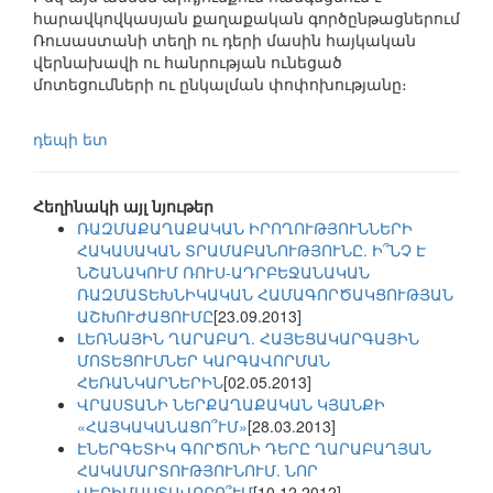
հարավկովկասյան քաղաքական գործընթացներում
Ռուսաստանի տեղի ու դերի մասին հայկական
վերնախավի ու հանրության ունեցած
մոտեցումների ու ընկալման փոփոխությանը։
դեպի ետ
Հեղինակի այլ նյութեր
ՌԱԶՄԱՔԱՂԱՔԱԿԱՆ ԻՐՈՂՈՒԹՅՈՒՆՆԵՐԻ
ՀԱԿԱՍԱԿԱՆ ՏՐԱՄԱԲԱՆՈՒԹՅՈՒՆԸ. Ի՞ՆՉ Է
ՆՇԱՆԱԿՈՒՄ ՌՈՒՍ-ԱԴՐԲԵՋԱՆԱԿԱՆ
ՌԱԶՄԱՏԵԽՆԻԿԱԿԱՆ ՀԱՄԱԳՈՐԾԱԿՑՈՒԹՅԱՆ
ԱՇԽՈՒԺԱՑՈՒՄԸ
[23.09.2013]
ԼԵՌՆԱՅԻՆ ՂԱՐԱԲԱՂ. ՀԱՅԵՑԱԿԱՐԳԱՅԻՆ
ՄՈՏԵՑՈՒՄՆԵՐ ԿԱՐԳԱՎՈՐՄԱՆ
ՀԵՌԱՆԿԱՐՆԵՐԻՆ
[02.05.2013]
ՎՐԱՍՏԱՆԻ ՆԵՐՔԱՂԱՔԱԿԱՆ ԿՅԱՆՔԻ
«ՀԱՅԿԱԿԱՆԱՑՈ՞ՒՄ»
[28.03.2013]
ԷՆԵՐԳԵՏԻԿ ԳՈՐԾՈՆԻ ԴԵՐԸ ՂԱՐԱԲԱՂՅԱՆ
ՀԱԿԱՄԱՐՏՈՒԹՅՈՒՆՈՒՄ. ՆՈՐ
ՎԵՐԻՄԱՍՏԱՎՈՐՈ՞ՒՄ
[10.12.2012]