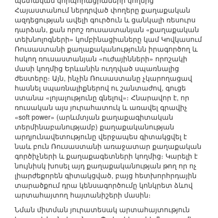
պետական կորպորացիաների կողմից
Հայաստանում ներդրված փողերը քաղաքական
ազդեցության ավելի գուրծուն և ցանկալի ռեսուրս
դարձան, քան որոշ ռուսաստանյան «քաղաքական
տեխնոլոգների» կոմբինացիաները կամ Կովկասում
Ռուսաստանի քաղաքականությունն իրագործող և
հսկող ռուսաստանյան «ուժայինների» որոշակի
մասի կողմից Երևանին ուղղված սպառնալից
ժեստերը։ Այն, ինչին Ռուսաստանը չկարողացավ
հասնել սպառնալիքներով ու շանտաժով, գուցե
ստանա «լոյալությունը գնելով»։ Հնարավոր է, որ
ռուսական այս յուրահատուկ և առավել գրավիչ
«soft power» (արևմտյան քաղաքագիտական
տերմինաբանությամբ) քաղաքականության
արդյունավետությունը վերջապես գիտակցվել է
նաև բուն Ռուսաստանի առաջատար քաղաքական
գործիչների և քաղաքագետների կողմից։ Կարելի է
նույնիսկ խոսել այդ քաղաքականության թող որ ոչ
լիարժեքորեն գիտակցված, բայց հետխորհրդային
տարածքում դրա կենսագործումը կոնկրետ ձևով
արտահայտող հայտանիշերի մասին։
Նման միտման յուրատեսակ արտահայտություն