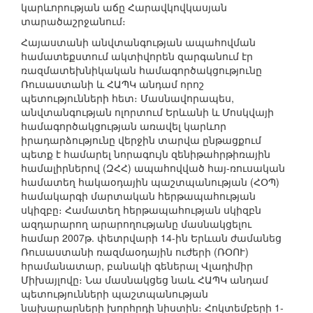
կարևորության աճը Հարավկովկասյան
տարածաշրջանում։
Հայաստանի անվտանգության ապահովման
համատեքստում ակտիվորեն զարգանում էր
ռազմատեխնիկական համագործակցությունը
Ռուսաստանի և ՀԱՊԿ անդամ որոշ
պետությունների հետ։ Մասնավորապես,
անվտանգության ոլորտում Երևանի և Մոսկվայի
համագործակցության առավել կարևոր
իրադարձությունը վերջին տարվա ընթացքում
պետք է համարել նորագույն զենիթահրթիռային
համալիրներով (ԶՀՀ) ապահովված հայ-ռուսական
համատեղ հակաօդային պաշտպանության (ՀՕՊ)
համակարգի մարտական հերթապահության
սկիզբը։ Համատեղ հերթապահության սկիզբն
ազդարարող արարողությանը մասնակցելու
համար 2007թ. փետրվարի 14-ին Երևան ժամանեց
Ռուսաստանի ռազմաօդային ուժերի (ՌՕՈՒ)
հրամանատար, բանակի գեներալ Վլադիմիր
Միխայլովը։ Նա մասնակցեց նաև ՀԱՊԿ անդամ
պետությունների պաշտպանության
նախարարների խորհրդի նիստին։ Հոկտեմբերի 1-