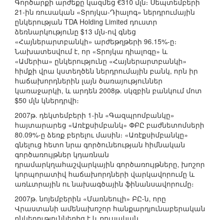
Գործարքի արժեքը կազմեց €310 մլն։ Սեպտեմբերի
21-ին ռուսական «Տրոյկա-Դիալոգ» ներդրումային
ընկերության TDA Holding Limited դուստր
ձեռնարկությունը $13 մլն-ով գնեց
«Հայներարտբանկի» արժեթղթերի 96.15%-ը։
Նախատեսվում է, որ «Տրոյկա դիալոգը» և
«Ամերիա» ընկերությունը «Հայներարտբանկի»
հիմքի վրա կստեղծեն ներդրումային բանկ, որն իր
հաճախորդներին լայն ծառայություններ
կառաջարկի, և արդեն 2008թ. սկզբին բանկում մոտ
$50 մլն կներդրվի։
2007թ. դեկտեմբերի 1-ին «Գազպրոմբանկը»
հայտարարեց «Առէքսիմբանկ» ՓԲԸ բաժնետոմսերի
80.09%-ը ձեռք բերելու մասին։ «Առէքսիմբանկը»
գնելուց հետո նրա գործունեության հիմնական
գործառույթներ կդառնան
դրամարկղահաշվարկային գործառույթները, խոշոր
կորպորատիվ հաճախորդների վարկավորումը և
առևտրային ու նախագծային ֆինանսավորումը։
2007թ. նոյեմբերին «Մառնեուլի» ԲԸ-ն, որը
Վրաստանի ամենախոշոր հանքարդյունաբերական
ընկերություններից է և ռուսական