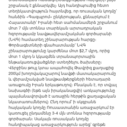
շրջանակ է քննարկվել։ Այդ հանդիպումից հետո
տեղեկատվություն հայտնվեց, որ ռուսական կողմը՝
հանձին «Գազպրոմ» ընկերության, քննարկում է
Հայաստանի՝ Իրանի հետ սահմանամերձ շրջանում
մոտ 7 մլն տոննա տարեկան արտադրական
հզորությամբ նավթավերամշակման գործարանի
(ՆՎԳ) համատեղ շինարարության հարցը։
Փորձագետների գնահատմամբ՝ ՆՎԳ
շինարարությունը կարժենա մոտ $2,7 մլրդ, որից
մոտ 1 մլրդ-ն կկազմեն տրանսպորտային
ենթակառուցվածքներ ստեղծելու ծախսերը։
Վերջինս թույլ կտա ապահովել Թավրիզ քաղաքից
200կմ խողովակաշարով նավթի մատակարարումը
և վերամշակված նավթամթերքների հետադարձ
առաքումը Իրան երկաթուղով։ Բնական է, որ տվյալ
նախագծի (եթե այն իրականացվի) առկայությունը
պայմանավորված է առաջին հերթին քաղաքական
նկատառումներով։ Ընդ որում՝ ի սկզբանե
հայկական կողմը Ռուսաստանին առաջարկում էր
կառուցել ընդամենը 3-4 մլն տոննա հզորությամբ
գործարան։ Սակայն ռուսական կողմը
հանդիպակաց առաջարկություն արեց՝ գրեթե