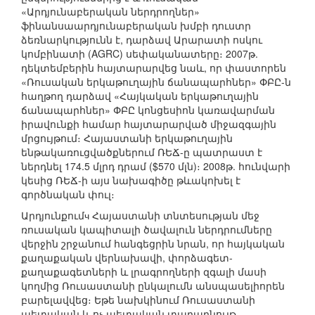
«Արդյունաբերական ներդրողներ»
ֆինանսաարդյունաբերական խմբի դուստր
ձեռնարկությունն է, դարձավ Արարատի ոսկու
կոմբինատի (AGRC) սեփականատերը։ 2007թ.
դեկտեմբերին հայտարարվեց նաև, որ փաստորեն
«Ռուսական երկաթուղային ճանապարհներ» ՓԲԸ-ն
հաղթող դարձավ «Հայկական երկաթուղային
ճանապարհներ» ՓԲԸ կոնցեսիոն կառավարման
իրավունքի համար հայտարարված միջազգային
մրցույթում։ Հայաստանի երկաթուղային
ենթակառուցվածքներում ՌԵՃ-ը պատրաստ է
ներդնել 174.5 մլրդ դրամ ($570 մլն)։ 2008թ. հունվարի
կեսից ՌԵՃ-ի այս նախագիծը թևակոխել է
գործնական փուլ։
Արդյունքումч Հայաստանի տնտեսության մեջ
ռուսական կապիտալի ծավալուն ներդրումները
վերջին շրջանում հանգեցրին նրան, որ հայկական
քաղաքական վերնախավի, փորձագետ-
քաղաքագետների և լրագրողների զգալի մասի
կողմից Ռուսաստանի ընկալումն անսպասելիորեն
բարելավվեց։ Եթե նախկինում Ռուսաստանի
պետական և ոչ պետական տարաբնույթ