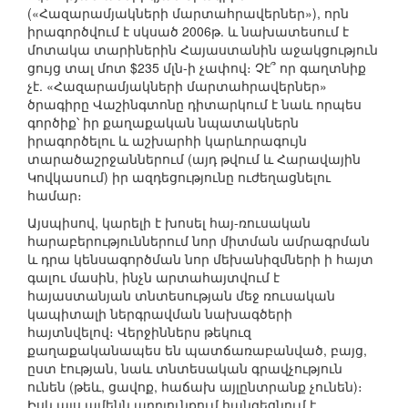
(«Հազարամյակների մարտահրավերներ»), որն
իրագործվում է սկսած 2006թ. և նախատեսում է
մոտակա տարիներին Հայաստանին աջակցություն
ցույց տալ մոտ $235 մլն-ի չափով։ Չէ՞ որ գաղտնիք
չէ. «Հազարամյակների մարտահրավերներ»
ծրագիրը Վաշինգտոնը դիտարկում է նաև որպես
գործիք՝ իր քաղաքական նպատակներն
իրագործելու և աշխարհի կարևորագույն
տարածաշրջաններում (այդ թվում և Հարավային
Կովկասում) իր ազդեցությունը ուժեղացնելու
համար։
Այսպիսով, կարելի է խոսել հայ-ռուսական
հարաբերություններում նոր միտման ամրագրման
և դրա կենսագործման նոր մեխանիզմների ի հայտ
գալու մասին, ինչն արտահայտվում է
հայաստանյան տնտեսության մեջ ռուսական
կապիտալի ներգրավման նախագծերի
հայտնվելով։ Վերջիններս թեկուզ
քաղաքականապես են պատճառաբանված, բայց,
ըստ էության, նաև տնտեսական գրավչություն
ունեն (թեև, ցավոք, հաճախ այլընտրանք չունեն)։
Իսկ այս ամենն արդյունքում հանգեցնում է