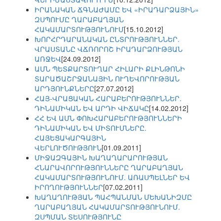
ԻՐԱՆԱԿԱՆ ՃԳՆԱԺԱՄԸ ԵՎ «ԻՐԱԴԱՐՁԱՅԻՆ»
ԶՍՊՈՒՄԸ ՂԱՐԱԲԱՂՅԱՆ
ՀԱԿԱՄԱՐՏՈՒԹՅՈՒՆՈՒՄ
[15.10.2012]
ԽՈՐՀՐԴԱՐԱՆԱԿԱՆ ԸՆՏՐՈՒԹՅՈՒՆՆԵՐ.
ՎՐԱՍՏԱՆԸ ՎՃՌՈՐՈՇ ԻՐԱԴԱՐՁՈՒԹՅԱՆ
ԱՌՋԵՎ
[24.09.2012]
ԱՄՆ ՊԵՏՔԱՐՏՈՒՂԱՐ ՀԻԼԱՐԻ ՔԼԻՆԹՈՆԻ
ՏԱՐԱԾԱՇՐՋԱՆԱՅԻՆ ՈՒՂԵՎՈՐՈՒԹՅԱՆ
ԱՐԴՅՈՒՆՔՆԵՐԸ
[27.07.2012]
ՀԱՅ-ՎՐԱՑԱԿԱՆ ՀԱՐԱԲԵՐՈՒԹՅՈՒՆՆԵՐ.
ԴԻՆԱՄԻԿԱՆ ԵՎ ԱՐԴԻ ՎԻՃԱԿԸ
[14.02.2012]
ՀՀ ԵՎ ԱՄՆ ՓՈԽՀԱՐԱԲԵՐՈՒԹՅՈՒՆՆԵՐԻ
ԴԻՆԱՄԻԿԱՆ ԵՎ ՄԻՏՈՒՄՆԵՐԸ.
ՀԱՅԵՑԱԿԱՐԳԱՅԻՆ
ՎԵՐԼՈՒԾՈՒԹՅՈՒՆ
[01.09.2011]
ՄԻՋԱԶԳԱՅԻՆ ԽԱՂԱՂԱՐԱՐՈՒԹՅԱՆ
ՀՆԱՐԱՎՈՐՈՒԹՅՈՒՆՆԵՐԸ ՂԱՐԱԲԱՂՅԱՆ
ՀԱԿԱՄԱՐՏՈՒԹՅՈՒՆՈՒՄ. ԱՌԱՍՊԵԼՆԵՐ ԵՎ
ԻՐՈՂՈՒԹՅՈՒՆՆԵՐ
[07.02.2011]
ԽԱՂԱՂՈՒԹՅԱՆ ՊԱՀՊԱՆՄԱՆ ՄԵԽԱՆԻԶՄԸ
ՂԱՐԱԲԱՂՅԱՆ ՀԱԿԱՄԱՐՏՈՒԹՅՈՒՆՈՒՄ.
ԶՍՊՄԱՆ ՏԵՍՈՒԹՅՈՒՆԸ