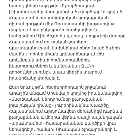
կառույցների (այդ թվում՝ բարձրագույն
իշխանությանը մոտ կանգնած) փորձերը՝ ուղղված
Հայաստանի հասարակական-քաղաքական
գիտակցության մեջ Ռուսաստանի խաթարված
վարկը և նրա ընկալումը բարելավելուն,
հանգեցնում էին ճիշտ հակառակ արդյունքի (խոսքը
Հայաստանում ռուսական շահերի
պաշտպանության նախկինում ընդունված ձևերի
մասին է, որոնք միայն կրկնօրինակում էին
արևմտյան տիպի հիմնադրամների,
ինստիտուտների և կանխակալ ԶԼՄ-ի
գործունեությունը), ապա վերջին տարում
իրավիճակը փոխվել է։
Ըստ երևույթին, հետխորհրդային շրջանում
առաջին անգամ Մոսկվայի կողմից իրականացվող
«Տնտեսական ներդրումներ քաղաքական
լոյալության դիմաց» յուրօրինակ նախագիծը
Հայաստանում արդյունավետ մեխանիզմ դարձավ
քաղաքական և մեդիա վերնախավի ավանդական
«արևմտամետ» հասարակական կարծիքի վրա
ներազդելու համար։ Ռուսական օլիգարխների և