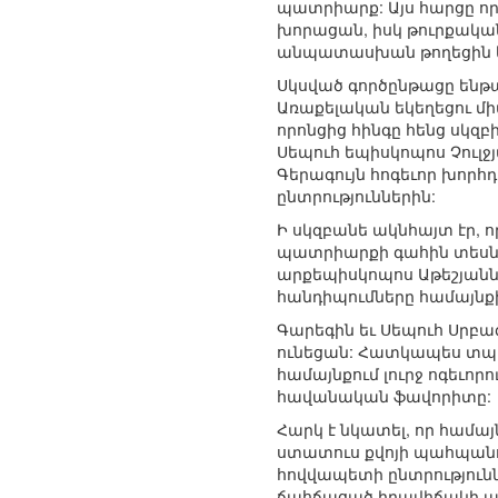
պատրիարք: Այս հարցը որ
խորացան, իսկ թուրքակա
անպատասխան թողեցին երկ
Սկսված գործընթացը ենթա
Առաքելական եկեղեցու մ
որոնցից հինգը հենց սկզ
Սեպուհ եպիսկոպոս Չուլջ
Գերագույն հոգեւոր խորհ
ընտրություններին:
Ի սկզբանե ակնհայտ էր, ո
պատրիարքի գահին տեսնե
արքեպիսկոպոս Աթեշյանն 
հանդիպումները համայնք
Գարեգին եւ Սեպուհ Սրբա
ունեցան: Հատկապես տպա
համայնքում լուրջ ոգեւոր
հավանական ֆավորիտը:
Հարկ է նկատել, որ համա
ստատուս քվոյի պահպանու
հովվապետի ընտրությունն 
ճահճացած իրավիճակի 