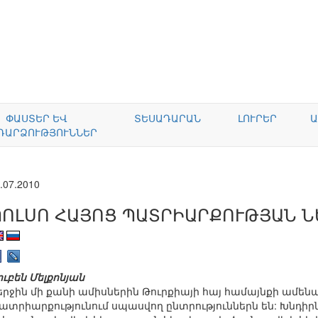
ՓԱՍՏԵՐ ԵՎ
ՏԵՍԱԴԱՐԱՆ
ԼՈՒՐԵՐ
Ա
ԴԱՐՁՈՒԹՅՈՒՆՆԵՐ
.07.2010
ՊՈԼՍՈ ՀԱՅՈՑ ՊԱՏՐԻԱՐՔՈՒԹՅԱՆ Ն
ուբեն Մելքոնյան
երջին մի քանի ամիսներին Թուրքիայի հայ համայնքի ամեն
ատրիարքությունում սպասվող ընտրություններն են: Խնդիրն