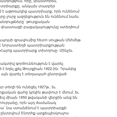
անդություն, որը, փաստորեն,
պատրիարքը, անկախ տարբեր
մ է աթոռակից պատրիարք, որն ունենում
լուրջ ազդեցություն են ունենում նաեւ
անդույթները` թուրքական
րի փաստացի բացակայությունը ստեղծում
ուպոլսի գրավումից հետո սուլթան Մեհմեթ
ւմ է նորաստեղծ պատրիարքության
 Հայոց պատրիարք տիտղոսը։ Մինչեւ
կտիվ գործունեություն է վարել
եղել լքել Թուրքիան 1922-ին: Դրանից
թ. այն վարել է տեղապահ ընտրված
եղի են ունեցել 1927թ., եւ
քական գահը կրկին թափուր է մնում, եւ
Եվ միայն 1950 թվականի վերջին անց են
ուրյանը, որն այդ ժամանակ
քիա` նա ստանձնում է պատրիարքի
 ընտրվում Շնորհք արքեպիսկոպոս