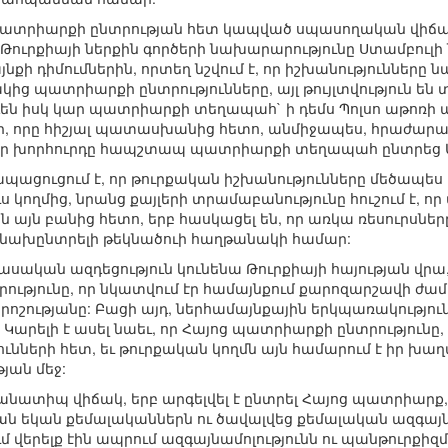
ատրիարքի ընտրության հետ կապված սպասողական վիճակ
-ին Թուրքիայի ներքին գործերի նախարարությունը Ստամբու
ի դիմումներին, որտեղ նշվում է, որ իշխանությունները 
ակից պատրիարքի ընտրությունները, այլ թույլտվություն 
դեն իսկ կար պատրիարքի տեղապահ` ի դեմս Պոլսո աթոռ
, որը հիշյալ պատասխանից հետո, անմիջապես, հրաժարակ
որ խորհուրդը հապշտապ պատրիարքի տեղապահ ընտրեց Ա
ապացուցում է, որ թուրքական իշխանությունները մեծապես
ս կողմից, նրանց քայլերի տրամաբանությունը հուշում է, ո
են այն բանից հետո, երբ հասկացել են, որ առկա ռեսուրսն
ց նախընտրելի թեկնածուի հաղթանակի համար:
սական ազդեցություն կունենա Թուրքիայի հայության վրա
ւորությունը, որ նկատվում էր համայնքում քարոզարշավի ժ
րոշությանը: Բացի այդ, ներհամայնքային երկպառակություն
: Կարելի է ասել նաեւ, որ Հայոց պատրիարքի ընտրությունը
ւնների հետ, եւ թուրքական կողմն այն համարում է իր խ
յան մեջ:
 նմանատիպ վիճակ, երբ արգելվել է ընտրել Հայոց պատրիարք,
ան եկան քեմալականներն ու ծավալվեց քեմալական ազգայնա
մ վերելք էին ապրում ազգայնամոլությունն ու պանթուրքիզմը