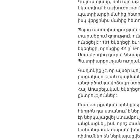
Գալուստյանը, որն այդ ա
նկատվում է աշխուժությո
պատրիարքի մահից հետո Պ
իսկ վերջինիս մահից հետ
Պոլսո պատրիարքության հ
տարածքում գոյություն ո
ունեցել է 1181 եկեղեցի 
եկեղեցի, որոնցից 42-ը` Թ
Ստամբուլից դուրս` Կեսարի
Պատրիարքության ուղղակ
Գաղտնիք չէ, որ այսօր պ
բացակայության պայմաններ
անգործունյա վիճակը ստի
Հայ Առաքելական եկեղեց
ընտրություններ:
Ըստ թուրքական օրենքներ
հերթին դա ստանում է նե
էր ներկայացվել Ստամբո
անցկացնել, իսկ որոշ ժա
նահանգապետարան` խնդրել
դիմումներ են ներկայացվ