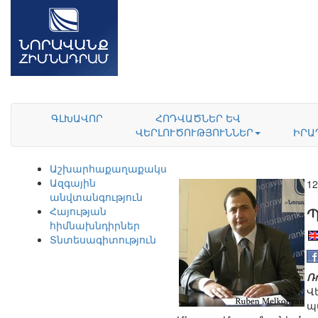
ԳԼԽԱՎՈՐ
ՀՈԴՎԱԾՆԵՐ ԵՎ
ՎԵՐԼՈՒԾՈՒԹՅՈՒՆՆԵՐ
ԻՐԱ
Աշխարհաքաղաքականություն
Ազգային
12
անվտանգություն
Հայության
հիմնախնդիրներ
Տնտեսագիտություն
Ռ
Վ
պ