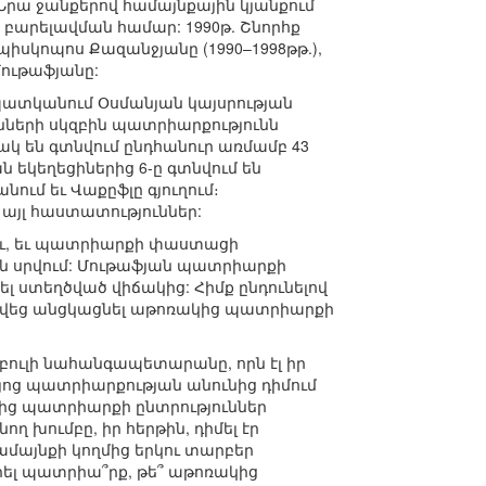
 Նրա ջանքերով համայնքային կյանքում
բարելավման համար: 1990թ. Շնորհք
իսկոպոս Քազանջյանը (1990–1998թթ.),
Մութաֆյանը:
 պատկանում Օսմանյան կայսրության
անների սկզբին պատրիարքությունն
տակ են գտնվում ընդհանուր առմամբ 43
ան եկեղեցիներից 6-ը գտնվում են
նում եւ Վաքըֆլը գյուղում։
այլ հաստատություններ:
ռջեւ, եւ պատրիարքի փաստացի
 են սրվում: Մութաֆյան պատրիարքի
լ ստեղծված վիճակից: Հիմք ընդունելով
ացվեց անցկացնել աթոռակից պատրիարքի
բուլի նահանգապետարանը, որն էլ իր
յոց պատրիարքության անունից դիմում
ից պատրիարքի ընտրություններ
 խումբը, իր հերթին, դիմել էր
ամայնքի կողմից երկու տարբեր
տրել պատրիա՞րք, թե՞ աթոռակից