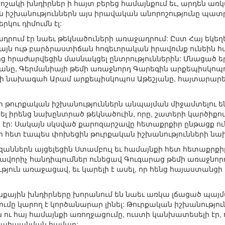
ոշակի խնդիրներ ի հայտ բերեց համայնքում եւ, արդեն առկ
ն իշխանություններն այս իրավական անորոշությունը պատ
ու դիմումն էլ:
դրում էր նաեւ թեկնածուների առաջադրում: Ըստ Հայ եկեղե
իայն ութ բարձրաստիճան հոգեւորական իրավունք ունեին 
բից հրաժարվեցին մասնակցել ընտրություններին: Մնացած 
յանը, Գերմանիայի թեմի առաջնորդ Գարեգին արքեպիսկոպո
դի նախագահ Արամ արքեպիսկոպոս Աթեշյանը, հայտարարեց
ր թուրքական իշխանություններն անպայման միջամտելու են 
լ իրենց նախընտրած թեկնածուին, որը, շատերի կարծիքո
էր: Սակայն սկսված քարոզարշավը հետաքրքիր ընթացք ունե
ի հետ էապես փոխեցին թուրքական իշխանությունների ն
զաններն այցելեցին Ստամբուլ եւ համայնքի հետ հետաքրք
վորիչ հանդիպումներ ունեցավ Գուգարաց թեմի առաջնորդ 
ություն առաջացավ, եւ կարելի է ասել, որ հենց հայաստանցի
յնքային խնդիրները խորանում են նաեւ առկա լճացած պայմ
մը կարող է կործանարար լինել: Թուրքական իշխանություն
ու հայ համայնքի առողջացումը, ուստի կանխատեսելի էր, ո
պահպանման համար: