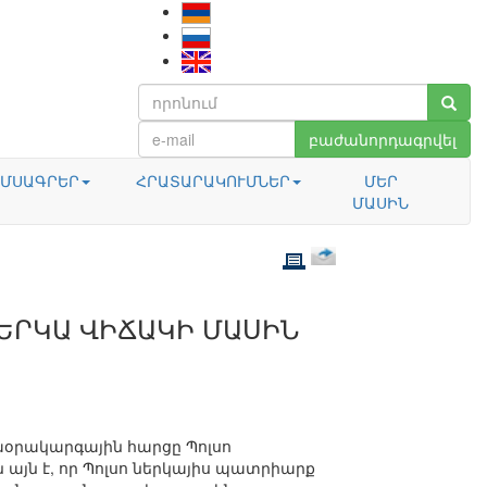
բաժանորդագրվել
ՄՍԱԳՐԵՐ
ՀՐԱՏԱՐԱԿՈՒՄՆԵՐ
ՄԵՐ
ՄԱՍԻՆ
ԵՐԿԱ ՎԻՃԱԿԻ ՄԱՍԻՆ
աօրակարգային հարցը Պոլսո
 այն է, որ Պոլսո ներկայիս պատրիարք