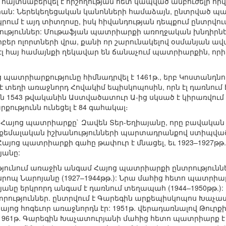
հայտնաբերվել է հիշողության հետ կապված անբուժելի հիվ
 նրան: Ներեկեղեցական կանոնների համաձայն, ընտրված 
րում է այդ տիտղոսը, իսկ հիվանդության դեպքում ընտրվու
թյուններ: Մութաֆյան պատրիարքի առողջական խնդիրները 
բեր ոլորտների վրա, քանի որ շարունակելով օսմանյան ավ
 էլ հայ համայնքի ղեկավար են ճանաչում պատրիարքին, ո
ոց պատրիարքությունը հիմնադրվել է 1461թ., երբ Կոստանդն
մ է տեղի առաջնորդ Հովակիմ եպիսկոպոսին, որն էլ դառնո
ն 1543 թվականին Աստվածատուր Ա-ից սկսած է կիրառվում
քությունն ունեցել է 84 գահակալ։
 Հայոց պատրիարքը` Զավեն Տեր-Եղիայանը, որը բավական ա
 քեմալական իշխանությունների պարտադրանքով ստիպված է 
ո Հայոց պատրիարքի գահը թափուր է մնացել, եւ 1923–1927թ
յանը:
ունում առաջին անգամ Հայոց պատրիարքի ընտրություններ տ
րոպ Նարոյանը (1927–1944թթ.): Նրա մահից հետո պատրիար
անը երկրորդ անգամ է դառնում տեղապահ (1944–1950թթ.): 
րություններ. ընտրվում է Գարեգին արքեպիսկոպոս Խաչատ
յոց հոգեւոր առաջնորդն էր: 1951թ. վերադառնալով Թուր
1961թ. Գարեգին Խաչատուրյանի մահից հետո պատրիարք է