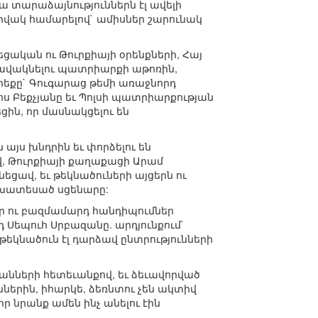
ա տարաձայնություններն էլ ավելի
րվակ համարելով` ամիսներ շարունակ
ցական ու Թուրքիայի օրենքների, Հայ
հավակնելու պատրիարքի աթոռին,
երեքը` Գուգարաց թեմի առաջնորդ
ս Բեքչյանը եւ Պոլսի պատրիարքության
ին, որ մասնակցելու են
այս խնդրին եւ փորձելու են
վ, Թուրքիայի քաղաքացի Արամ
ցավ, եւ թեկնածուների այցերն ու
ախատեսած սցենարը:
իր ու բազմամարդ հանդիպումներ
Սեպուհ Սրբազանը. արդյունքում`
 թեկնածուն էլ դարձավ ընտրությունների
անների հետեւանքով, եւ ձեւավորված
ներին, իհարկե, ձեռնտու չեն ակտիվ
ր նրանք ամեն ինչ անելու էին