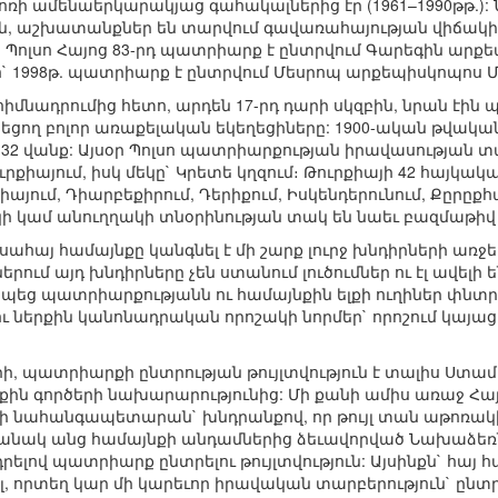
թոռի ամենաերկարակյաց գահակալներից էր (1961–1990թթ.):
ւն, աշխատանքներ են տարվում գավառահայության վիճակի 
ոլսո Հայոց 83-րդ պատրիարք է ընտրվում Գարեգին արքեպ
ո` 1998թ. պատրիարք է ընտրվում Մեսրոպ արքեպիսկոպոս 
իմնադրումից հետո, արդեն 17-րդ դարի սկզբին, նրան էին
ւնեցող բոլոր առաքելական եկեղեցիները: 1900-ական թվակ
եւ 132 վանք: Այսօր Պոլսո պատրիարքության իրավասության 
ուրքիայում, իսկ մեկը` Կրետե կղզում։ Թուրքիայի 42 հայկակ
այում, Դիարբեքիրում, Դերիքում, Իսկենդերունում, Քըրըքհա
ի կամ անուղղակի տնօրինության տակ են նաեւ բազմաթիվ 
ոլսահայ համայնքը կանգնել է մի շարք լուրջ խնդիրների ա
ում այդ խնդիրները չեն ստանում լուծումներ ու էլ ավելի
պեց պատրիարքությանն ու համայնքին ելքի ուղիներ փնտրե
ու ներքին կանոնադրական որոշակի նորմեր` որոշում կայ
ի, պատրիարքի ընտրության թույլտվություն է տալիս Ստամ
րքին գործերի նախարարությունից: Մի քանի ամիս առաջ Հա
ւլի նահանգապետարան` խնդրանքով, որ թույլ տան աթոռակ
մանակ անց համայնքի անդամներից ձեւավորված Նախաձեռնող
ով պատրիարք ընտրելու թույլտվություն: Այսինքն` հայ հ
ել, որտեղ կար մի կարեւոր իրավական տարբերություն` ըն