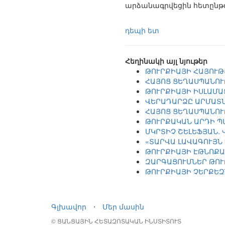
արձանագրվեցին հետընթա
դեպի ետ
Հեղինակի այլ նյութեր
ԹՈՒՐՔԻԱՅԻ ՀԱՅՈՒԹ
ՀԱՅՈՑ ՑԵՂԱՍՊԱՆՈՒ
ԹՈՒՐՔԻԱՅԻ ԻՍԼԱՄԱ
ՎԵՐԱԴԱՐՁԸ ԱՐՄԱՏՆ
ՀԱՅՈՑ ՑԵՂԱՍՊԱՆՈՒ
ԹՈՒՐՔԱԿԱՆ ԱՐԴԻ Պ
ՄԿՐՏԻՉ ՇԵԼԵՖՅԱՆ.
«ՏԱՐՎԱ ԼԱՎԱԳՈՒՅՆ
ԹՈՒՐՔԻԱՅԻ ԷԹՆՈՔԱ
ԶԱՐԳԱՑՈՒՄՆԵՐ ԹՈՒ
ԹՈՒՐՔԻԱՅԻ ՉԵՐՔԵԶ
Գլխավոր
⋅
Մեր մասին
© ՑԱՆՑԱՅԻՆ ՀԵՏԱԶՈՏԱԿԱՆ ԻՆՍՏԻՏՈՒՏ