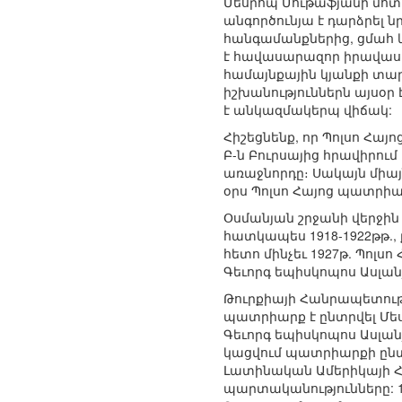
Մեսրոպ Մութաֆյանի մոտ 
անգործունյա է դարձրել
հանգամանքներից, ցմահ կ
է հավասարազոր իրավասու
համայնքային կյանքի տար
իշխանություններն այսօր
է անկազմակերպ վիճակ:
Հիշեցնենք, որ Պոլսո Հայ
Բ-ն Բուրսայից հրավիրու
առաջնորդը։ Սակայն միայ
օրս Պոլսո Հայոց պատրիար
Օսմանյան շրջանի վերջին
հատկապես 1918-1922թթ.,
հետո մինչեւ 1927թ. Պոլս
Գեւորգ եպիսկոպոս Ասլան
Թուրքիայի Հանրապետությ
պատրիարք է ընտրվել Մես
Գեւորգ եպիսկոպոս Ասլանյ
կացվում պատրիարքի ընտ
Լատինական Ամերիկայի Հա
պարտականությունները: 