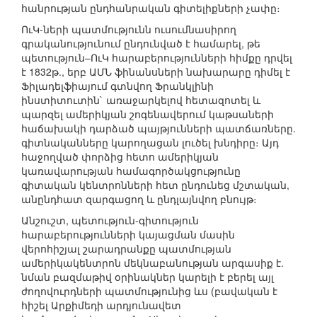
հանրության ընդհանրական գիտելիքների չափը։
ՈւԿ-ների պատմությունն ուսումնասիրող
գրականությունում ընդունված է համարել, թե
պետություն–ՈւԿ հարաբերությունների հիմքը դրվել
է 1832թ., երբ ԱՄՆ ֆինանսների նախարարը դիմել է
Ֆիլադելֆիայում գտնվող Ֆրանկլինի
ինստիտուտին` առաջարկելով հետազոտել և
պարզել ամերիկյան շոգենավերում կաթսաների
հաճախակի դարձած պայթյունների պատճառները.
գիտնականները կարողացան լուծել խնդիրը։ Այդ
հաջողված փորձից հետո ամերիկյան
կառավարության համագործակցությունը
գիտական կենտրոնների հետ ընդունեց մշտական,
անընդհատ զարգացող և ընդլայնվող բնույթ։
Անշուշտ, պետություն-գիտություն
հարաբերությունների կայացման մասին
վերոհիշյալ շարադրանքը պատմության
ամերիկակենտրոն մեկնաբանության արգասիք է.
նման բազմաթիվ օրինակներ կարելի է բերել այլ
ժողովուրդների պատմությունից ևս (բավական է
հիշել Արքիմեդի արդյունավետ