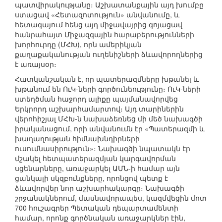
պատվիրակությանը։ Աշխատանքային այդ խումբը
ստացավ «Հետազոտություն» անվանումը, և
հետագայում հենց այդ միջավայրից գոյացավ
հանրահայտ Միջազգային հարաբերությունների
խորհուրդը (ՄՀԽ), որն ամերիկյան
քաղաքականության ուղենիշների ձևավորողներից
է առայսօր։
Հատկանշական է, որ պատերազմները խթանել և
խթանում են ՈւԿ-ների գործունեությունը։ ՈւԿ-ների
ստեղծման հաջորդ ալիքը պայմանավորվեց
Երկրորդ աշխարհամարտով։ Այդ տարիներին
վերոհիշյալ ՄՀԽ-ն նախաձեռնեց մի մեծ նախագծի
իրականացում, որի անվանումն էր «Պատերազմի և
խաղաղության հիմնախնդիրների
ուսումնասիրություն»։ Նախագծի նպատակն էր
մշակել հետպատերազմյան կարգավորման
սցենարները, առաջարկել ԱՄՆ-ի համար այն
ցանկալի սկզբունքները, որոնցով պետք է
ձևավորվեր նոր աշխարհակարգը։ Նախագծի
շրջանակներում, մասնավորապես, կազմվեցին մոտ
700 հուշագրեր Պետական դեպարտամենտի
համար, որոնք գործնական առաջարկներ էին,