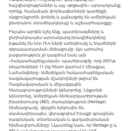
հաշվետվություններ և այլ «թղթային» արտադրանք,
որոնք, համաձայն փորձագետների կարծիքի,
սկզբունքորեն փոխել և լայնացրել են ամերիկյան
ընտրանու մտածելակերպը և աշխարհայացքը։
Ինչպես արդեն նշել ենք, պատերազմները և
ընդհանրապես արտակարգ իրավիճակները
խթանել են նոր ՈւԿ-ների ստեղծումը և եղածների
դերակատարման մեծացումը։ Այս առումով
բացառություն չի կազմում նաև այն
«հակաահաբեկչական» պատերազմը, որը 2001թ.
սեպտեմբերի 11-ից հետո վարում է Միացյալ
Նահանգները։ Ամերիկյան հակաահաբեկչական
ռազմավարության մշակողների թվում են
Ռազմավարական և միջազգային
հետազոտությունների կենտրոնը, Նիքսոնի
կենտրոնը, Ամերիկյան ձեռնարկատիրության
ինստիտուտը (AEI), Ժառանգություն (Heritage)
հիմնադրամը. վերջին երկուսին են,
մասնավորապես, վերագրվում Իրաքի գրավման
ռազմական, տնտեսական և գաղափարական
հիմնավորումները: Նկատենք նաև, որ Heritage-ը և
AEI-ն ավանդաբար սպասարկում են ԱՄՆ