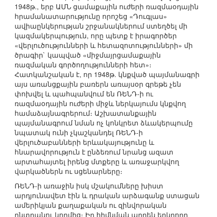
1948թ., երբ ԱՄՆ ցամաքային ուժերի ռազմաօդային
հրամանատարությունը որոշեց «Դուգլաս»
ավիաընկերության շրջանակներում ստեղծել մի
կազմակերպություն, որը պետք է իրագործեր
«վերլուծությունների և հետազոտությունների» մի
ծրագիր` կապված «միջմայրցամաքային
ռազմական գործողությունների հետ»։
Հատկանշական է, որ 1948թ. կնքված պայմանագրի
այս առանցքային բառերն առայսօր գրեթե չեն
փոխվել և պահպանվում են ՌԵՆԴ-ի ու
ռազմաօդային ուժերի միջև ներկայումս կնքվող
համաձայնագրերում։ Աշխատանքային
պայմանագրում նման ոչ կոնկրետ ձևակերպումը
նպատակ ունի չկաշկանդել ՌԵՆԴ-ի
վերլուծաբանների երևակայությունը և
հնարավորություն է ընձեռում նրանց ազատ
արտահայտել իրենց մտքերը և առաջարկվող
վարկածներն ու սցենարները։
ՌԵՆԴ-ի առաջին իսկ մշակումները խիստ
արդյունավետ էին և դրական արձագանք ստացան
ամերիկյան քաղաքական ու զինվորական
ընտրանու կողմից։ Իր հիմնման արդեն երկրորդ