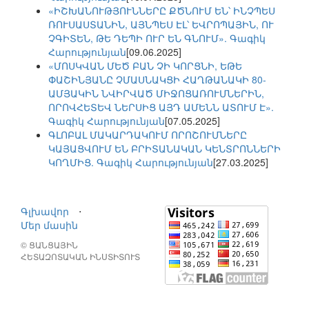
«ԻՇԽԱՆՈՒԹՅՈՒՆՆԵՐԸ ՔԾՆՈՒՄ ԵՆ՝ ԻՆՉՊԵՍ
ՌՈՒՍԱՍՏԱՆԻՆ, ԱՅՆՊԵՍ ԷԼ՝ ԵՎՐՈՊԱՅԻՆ, ՈՒ
ՉԳԻՏԵՆ, ԹԵ ԴԵՊԻ ՈՒՐ ԵՆ ԳՆՈՒՄ». Գագիկ
Հարությունյան
[09.06.2025]
«ՄՈՍԿՎԱՆ ՄԵԾ ԲԱՆ ՉԻ ԿՈՐՑՆԻ, ԵԹԵ
ՓԱՇԻՆՅԱՆԸ ՉՄԱՍՆԱԿՑԻ ՀԱՂԹԱՆԱԿԻ 80-
ԱՄՅԱԿԻՆ ՆՎԻՐՎԱԾ ՄԻՋՈՑԱՌՈՒՄՆԵՐԻՆ,
ՈՐՈՎՀԵՏԵՎ ՆԵՐՍԻՑ ԱՅԴ ԱՄԵՆՆ ԱՏՈՒՄ Է».
Գագիկ Հարությունյան
[07.05.2025]
ԳԼՈԲԱԼ ՄԱԿԱՐԴԱԿՈՒՄ ՈՐՈՇՈՒՄՆԵՐԸ
ԿԱՅԱՑՎՈՒՄ ԵՆ ԲՐԻՏԱՆԱԿԱՆ ԿԵՆՏՐՈՆՆԵՐԻ
ԿՈՂՄԻՑ. Գագիկ Հարությունյան
[27.03.2025]
Գլխավոր
⋅
Մեր մասին
© ՑԱՆՑԱՅԻՆ
ՀԵՏԱԶՈՏԱԿԱՆ ԻՆՍՏԻՏՈՒՏ