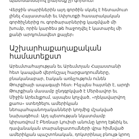
պատճառներով լիարժեք չի գործում։
Վերջին տարիներին այդ գործին սկսել է հետամուտ
լինել Հայաստանի եւ Սփյուռքի հասարակական
գործիչներից ու գործարարներից կազմված մի
խումբ, որին կարծես թե հաջողվել է կատարել մի
քանի արդյունավետ քայլեր։
Աշխարհաքաղաքական
համատեքստ
Արեւմտահայության եւ Արեւմտյան Հայաստանի
հետ կապված վերոնշյալ հարցադրումները,
բնականաբար, էական առնչություն ունեն
Թուրքիայի ապագայի հետ։ Ինչպես հայտնի է, արդի
Թուրքիան մասամբ ընդգրկված է Մերձավոր եւ
Միջին Արեւելքում, այսպես կոչված, «ղեկավարվող
քաոս» ստեղծելու ամերիկյան
նեոպահպանողականների կողմից մշակված
նախագծում։ Այդ պետության նկատմամբ
կիրառվում է Բեռնար Լյուիսի անունը կրող էթնիկ եւ
դավանական տարանջատումների վրա հիմնված
ամերիկյան պաշտոնական, դոկտրինալ բնույթ կրող