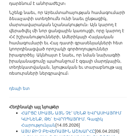
դարձնում է անհրաժեշտ։
Նշենք նաեւ, որ Արեւմտահայության համագումարի
ձեւաչափի ստեղծումն ունի նաեւ ընթացիկ,
մարտավարական նշանակություն։ Այն կարող է
վերածվել մի նոր ցանցային կառույցի, որը կարող է
ՀՀ իշխանությունների, Ամերիկայի Հայկական
համագումարի եւ Հայ դատի գրասենյակների հետ
կոորդինացված որոշակի գործողություններ
իրագործել։ Ակնհայտ է նաեւ, որ նման նախագծի
իրականացումը պահանջում է զգալի մարդկային,
տեղեկատվական, նյութական եւ տարաբնույթ այլ
ռեսուրսների ներգրավում։
դեպի ետ
Հեղինակի այլ նյութեր
ՀԱՐՑԸ ՄԻԱՅՆ ԱՅՆ ՉԷ՝ ՄԵՆՔ ԵՎՐԱՍԻԱՅՈՒՄ
ԿԼԻՆԵՆՔ, ԹԵ` ԵՎՐՈՊԱՅՈՒՄ. Գագիկ
Հարությունյան
[14.05.2026]
ԱՅՍ ՔԻՉ ԲԵՎԵՌԱՅԻՆ ԱՇԽԱՐՀԸ
[06.04.2026]