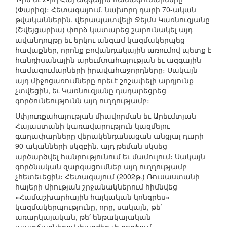
(Փարիզ)։ Հետագայում, նախորդ դարի 70-ական
թվականներին, վերապատվելի Ջեյմս Կառնուզյանը
(Շվեյցարիա) փորձ կատարեց շարունակել այդ
ավանդույթը եւ երկու անգամ կազմակերպեց
հավաքներ, որոնք բովանդակային առումով պետք է
հանդիսանային արեւմտահայության եւ ազգային
համագումարների իրավահաջորդները։ Սակայն
այդ միջոցառումները որեւէ շոշափելի արդյունք
չտվեցին, եւ Կառնուզյանը դադարեցրեց
գործունեությունն այդ ուղղությամբ։
Սփյուռքահայության միավորման եւ Արեւմտյան
Հայաստանի կառավարություն կազմելու
գաղափարները վերակենդանացան անցյալ դարի
90-ականների սկզբին. այդ թեման սկսեց
արծարծվել հանրությունում եւ մամուլում։ Սակայն
գործնական զարգացումներ այդ ուղղությամբ
չհետեւեցին։ Հետագայում (2002թ.) Ռուսաստանի
հայերի միության շրջանակներում հիմնվեց
«Համաշխարհային հայկական կոնգրես»
կազմակերպությունը, որը, սակայն, թե՛
առարկայական, թե՛ ենթակայական