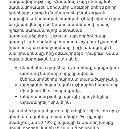
ռազմավարությունը։ Համաձայն այդ մոտեցման`
մասնավորապես Մերձավոր Արեւելքի գրեթե բոլոր
երկրները պետք է մասնատվեն բնակչության
ազգային եւ կրոնական հատկանիշների հիման վրա
եւ վերածվեն ոչ մեծ (եւ այդ պատճառով` դրսից
դյուրին կառավարվող) պետական
կառուցվածքների։ Անշուշտ, այդ գործընթացը
կարող է եւ հանգեցնել տարածաշրջանում քաոտիկ
իրադրության առաջացմանը, ինչի ապացույցն է
այն իրավիճակը, որը ձեւավորվել է Իրաքում։ Նման
ռազմավարության նպատակն է.
վերահսկելի դարձնել աշխարհաքաղաքական
առումով կարեւոր դիրք գրավող եւ
էներգակիրներով հարուստ տարածաշրջանը,
արգելակել իսլամական աշխարհի հնարավոր
միավորումն ու հզորացումը,
անվտանգության լրացուցիչ երաշխիքներ
տրամադրել Իսրայելին։
Այս ամենի կապակցությամբ տեղին է հիշել, որ որոշ
գնահատականների համաձայն` Թուրքիայի
բնակչության 30-40%-ը այլազգի է։ Այստեղ խոսքը
միայն քրդերի մասին չէ, չնայած որ նրանք