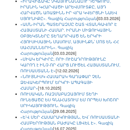
«ԻՐԱՎԻՃԱԿԸ ՉԿԱՅՈՒՆԱՆԱԼՈՒ ԴԵՊՔՈՒՄ,
ԻՐԱՆԻՆ ԿՀԱՐՎԱԾԻ ԱՐԵՎՄՈՒՏՔԸ, ԱՅԴ
ՀԱՐՎԱԾՆ ԱՌԱՋԻՆՆ ԻՐ ՎՐԱ ԿՎԵՐՑՆԻ ՆԱԵՎ
ՍՅՈՒՆԻՔԸ». Գագիկ Հարությունյան
[03.03.2026]
«ԱՄՆ-ԻՐԱՆ ՊԱՏԵՐԱԶՄԸ ՇԱՏ ՎՏԱՆԳԱՎՈՐ Է
ՀԱՅԱՍՏԱՆԻ ՀԱՄԱՐ. ԻՐԱՆԻ ՄԻՋՈՒԿԱՅԻՆ
ՕԲՅԵԿՏՆԵՐԸ ՏԵՂԱԴՐՎԱԾ ԵՆ ԵՐԿՐԻ
ՀՅՈՒՍԻՍԱՅԻՆ ՄԱՍՈՒՄ, ԱՅՍԻՆՔՆ՝ ՄՈՏ ԵՆ ՀՀ
ՍԱՀՄԱՆՆԵՐԻՆ». Գագիկ
Հարությունյան
[03.03.2026]
«ՄԻԱԿ ԵՐԿԻՐԸ, ՈՐԻ ՈՒՇԱԴՐՈՒԹՅՈՒՆԸ
ԿԱՐՈՂ է ԻՆՉ-ՈՐ ՀԱՐՑ ԼՈՒԾԵԼ ՀԱՅԱՍՏԱՆՈՒՄ,
ՌՈՒՍԱՍՏԱՆՆ Է»
[12.02.2026]
«ՆՈՒՅՆԻՍԿ ՀԱՍԱՐԱԿ ԳԱՂԱՓԱՐ ՉԵՆ
ՁԵՎԱԿԵՐՊՈՒՄ՝ ԵՐԿՐԻ ԱՊԱԳԱՅԻ
ՀԱՄԱՐ»
[18.10.2025]
ՌՈՒՍԱԿԱՆ ՌԱԶՄԱԲԱԶԱՅՈՒՄ ՏԵՂԻ
ՈՒՆԵՑԱԾԸ ԵՍ ԳՆԱՀԱՏՈՒՄ ԵՄ ՈՐՊԵՍ ԽՈՇՈՐ
ՍՐԻԿԱՅՈՒԹՅՈՒՆ. Գագիկ
Հարությունյան
[29.08.2025]
«Ե՛Վ ՄԵՐ ՀԱՍԱՐԱԿՈՒԹՅԱՆ, ԵՎ՛ ՌՈՒՍԱՍՏԱՆԻ
ՀԱՄԲԵՐՈՒԹՅԱՆ ԲԱԺԱԿԸ ԼՑՎԵԼ Է». Գագիկ
Հարությունյան
[16.07.2025]