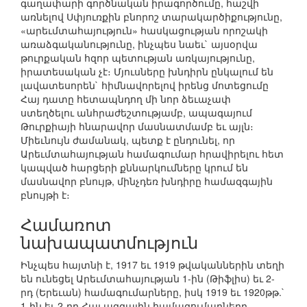
գաղափարի գործնական իրագործումը, հաշվի
առնելով Սփյուռքին բնորոշ տարակարծիքությունը,
«արեւմտահայություն» հասկացության որոշակի
առաձգականությունը, ինչպես նաեւ` այսօրվա
թուրքական հզոր պետության առկայությունը,
իրատեսական չէ։ Մյուսները խնդիրն ընկալում են
լավատեսորեն` հիմնավորելով իրենց մոտեցումը
Հայ դատը հետապնդող մի նոր ձեւաչափ
ստեղծելու անհրաժեշտությամբ, ապագայում
Թուրքիայի հնարավոր մասնատմամբ եւ այլն։
Միեւնույն ժամանակ, պետք է ընդունել, որ
Արեւմտահայության համագումար հրավիրելու հետ
կապված հարցերի քննարկումները կրում են
մասնավոր բնույթ, մինչդեռ խնդիրը համազգային
բնույթի է։
Համառոտ
նախապատմություն
Ինչպես հայտնի է, 1917 եւ 1919 թվականներին տեղի
են ունեցել Արեւմտահայության 1-ին (Թիֆլիս) եւ 2-
րդ (Երեւան) համագումարները, իսկ 1919 եւ 1920թթ.`
1-ին եւ 2-րդ Հայ ազգային համագումարները