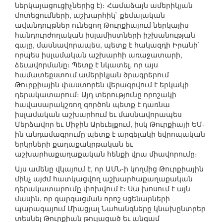
ներկայացուցիչներից է)։ Համաձայն ամերիկյան
մոտեցումների, աշխարհիկ` քեմալական
ավանդույթներ ունեցող Թուրքիայում ներկայիս
հանդուրժողական իսլամիստների իշխանության
գալը, մասնավորապես, պետք է հակազդի Իրանի`
որպես իսլամական աշխարհի առաջատարի,
ձեւավորմանը։ Պետք է նկատել, որ այս
համատեքստում ամերիկյան ծրագրերում
Թուրքիային փաստորեն վերագրվում է երկակի
դերակատարում։ Այդ տերությունը որոշակի
հավասարակշռող գործոն պետք է դառնա
իսլամական աշխարհում եւ մասնավորապես
Մերձավոր եւ Միջին Արեւելքում, իսկ Թուրքիայի ԵՄ-
ին անդամագրումը պետք է արգելակի եվրոպական
երկրների քաղաքակրթական եւ
աշխարհաքաղաքական հենքի վրա միավորումը։
Այս ամենը վկայում է, որ ԱՄՆ-ի կողմից Թուրքիային
մինչ այժմ հատկացվող աշխարհաքաղաքական
դերակատարումը փոխվում է։ Սա խոսում է այն
մասին, որ զարգացման որոշ սցենարների
պարագայում Միացյալ Նահանգները կնախընտրեր
տեսնել Թուրքիան թուլացած եւ անգամ