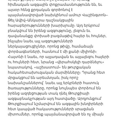
հիմնական ազգային փոքրամասնությունն են, եւ
այսօր հենց քրդական գործոնով է
պայմանավորված նախկինում ամուր Վաշինգտոն–
Թել Ավիվ–Անկարա դաշնակցային
հարաբերությունների խարխլումը։ Այդ երկրում
բնակվում են իրենց ազգությունը, լեզուն եւ
դավանանքը փոխած բազմաթիվ հայեր եւ հույներ,
ինչպես նաեւ այլ ազգությունների
ներկայացուցիչներ, որոնց թիվը, համաձայն
փորձագետների, հասնում է մի քանի միլիոնի։
Հայտնի է նաեւ, որ այլադավան եւ այլալեզու հայերի
ու հույների հետ, նրանց «վերահսկելի դարձնելու»
նպատակով, «աշխատում» են թուրքական
հակահետախուզական մարմինները։ Դրանց հետ
մրցակցում են արեւմտյան, իսկ որոշ
նախանշաններով` նաեւ այլ երկրների հատուկ
ծառայությունները, որոնք նույնպես փորձում են
իրենց ազդեցության տակ դնել Թուրքիայի
ազգաբնակչության այդ հատվածը։ Արդյունքում`
Թուրքիայում նշմարվում են ազգային խնդիրների
հետ կապված հակասությունների սրացման
միտումներ, որոնք պայմանավորված են ոչ միայն