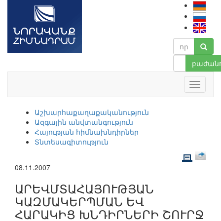
բաժանո
Աշխարհաքաղաքականություն
Ազգային անվտանգություն
Հայության հիմնախնդիրներ
Տնտեսագիտություն
08.11.2007
ԱՐԵՎՄՏԱՀԱՅՈՒԹՅԱՆ
ԿԱԶՄԱԿԵՐՊՄԱՆ ԵՎ
ՀԱՐԱԿԻՑ ԽՆԴԻՐՆԵՐԻ ՇՈՒՐՋ