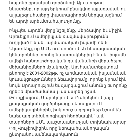
հայտնի քրդական գործոնով։ Այս առիթով
նկատենք, որ այդ երկրում բնակվող այլադավան ու
այլալեզու հայերը փաստացիորեն ներկայացնում
են արդի արեւմտահայությունը։
Ինչպես արդեն վերը նշել ենք, Մերձավոր եւ Միջին
Արեւելքում ամերիկյան ռազմավարությունն
ուղղված է նաեւ արմատական իսլամի դեմ։
Նկատենք, որ ԱՄՆ-ում գործում են հետազոտական
կենտրոններ, որոնց նպատակներից է նաեւ իսլամն
ավելի հանդուրժողական դավանանքի վերածելու
մեխանիզմների մշակումը։ Այդ համատեքստում
բնորոշ է 2001-2002թթ. ոչ արմատական իսլամական
կուսակցությունների ձեւավորումը, որոնք կրում էին
նույն Արդարություն եւ զարգացում անունը եւ որոնք
գրեթե միաժամանակ ասպարեզ իջան
Թուրքիայում, Մարոկոյում եւ Բահրեյնում (այդ
քաղաքական գործընթացը վերագրվում է
ամերիկացիներին, իսկ որոշ աղբյուրներ նշում են
նաեւ այդ տեխնոլոգիայի հեղինակին` այն
տարիների ԱՄՆ պաշտպանության փոխնախարար
Փոլ Վուլֆովիցին, որը նեոպահպանողական
ընտրանու ամենակարկառուն