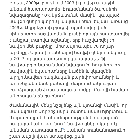
Ի դեպ, 2009թ. բյուջեում 2003-ից ի վեր առաջին
անգամ հայտարարվել է ռազմական ծախսերի
նվազագույնը 10% կրճատման մասին` կապված
նավթի գների կտրուկ անկման հետ: Եվ սա` առանց
2009թ. Ադրբեջանի բյուջեի պլանավորված
սիկվեստրի հաշվառման, քանի որ այն հաստատվել
է անցյալ տարվա աշնանը, երբ հաշվառվել էր
նավթի մեկ բարելը` մոտավորապես 70 դոլար
արժեքը: Նկատի ունենալով նավթի գների անկումը
և 2012-ից կանխատեսվող կասպյան շելֆի
նավթարդյունահանման նվազումը` հույսերը, որ
նավթային եկամուտները կաճեն և կկազմեն
արդյունավետ ռազմական բարեփոխումների և
ադրբեջանական բանակի մարտունակության
բարձրացման ֆինանսական հիմքը, Բաքվի համար
անիրական են դառնում:
Ժամանակին մենք նշել ենք այն վտանգի մասին, որ
սպասվում է Ադրբեջանին տնտեսական ոլորտում և
Ղարաբաղյան հակամարտության նրա վարած
քաղաքականությունում` նավթի գների կտրուկ
4
անկման պարագայում
: Սակայն իրականությունը
շատ ավելի վատ ստացվեց, քան