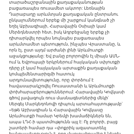
տարածաշրջանային քաղաքականության
բացառապես ռուսամետ ակտոր: Լեռնային
Ղարաբաղը արևմտյան քաղաքական ընտրանու
ընկալումներում երբեք մի շարքում կանգնած չի
եղել Աբխազիայի, Հարավային Օսիայի կամ
Մերձդնեստրի հետ, իսկ Ադրբեջանը երբեք չի
դիտարկվել որպես նույնպես բացառապես
արևմտամետ պետություն, ինչպես Վրաստանը, և
որն էլ, ըստ այդմ արժանի լինի Արևմուտքի
աջակցությանը: Եվ բանը բոլորովին էլ միայն ԱՄՆ-
ում և Եվրոպայի երկրներում հայկական սփյուռքի
դերը չէ կամ հայկական արտաքին քաղաքական
կոմպլեմենտարիզմի հատուկ
արդյունավետությունը, որը փորձում է
հավասարակշռվել Ռուսաստանի և Արևմուտքի
փոխհարաբերություններում: Հարավային Կովկասի
գծով լավագույն ռուս մասնագետներից մեկի`
Սերգեյ Մարկեդոնովի դիպուկ արտահայտությամբ`
«Եթե Աբխազիան և Հարավային Կովկասը
Արևմուտքի համար Կրեմլի խամաճիկներն են,
ապա ԼՂՀ-ի պատմությունն այլ է: Ոչ բոլորի, բայց
շատերի համար դա «փոքրիկ ազատատենչ
հանրապետություն է, որը մարտահրավեր է նետել