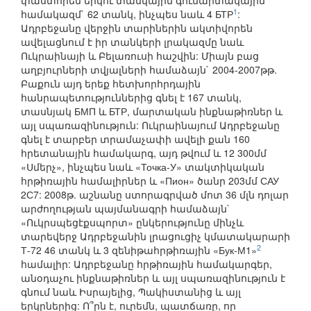
փաստորեն երկու տանկային գումարտակային
1
համակազմ` 62 տանկ, ինչպես նաև 4 БТР
:
Ադրբեջանը վերջին տարիներին ակտիվորեն
ավելացնում է իր տանկերի լրակազմը նաև
Ուկրաինայի և Բելառուսի հաշվին: Միայն բաց
աղբյուրների տվյալների համաձայն` 2004-2007թթ.
Բաքուն այդ երեք հետխորհրդային
հանրապետություններից գնել է 167 տանկ,
տասնյակ БМП և БТР, մարտական ինքնաթիռներ և
այլ սպառազինություն: Ուկրաինայում Ադրբեջանը
գնել է տարբեր տրամաչափի ավելի քան 160
հրետանային համակարգ, այդ թվում և 12 300մմ
«Սմերչ», ինչպես նաև «Точка-У» տակտիկական
հրթիռային համալիրներ և «Пион» ծանր 203մմ САУ
2С7: 2008թ. աշնանը ստորագրված մոտ 36 մլն դոլար
արժողության պայմանագրի համաձայն`
«Ուկրսպեցէքսպորտ» ընկերությունը մինչև
տարեվերջ Ադրբեջանին լրացուցիչ կմատակարարի
2
Т-72 46 տանկ և 3 զենիթահրթիռային «Бук-М1»
համալիր: Ադրբեջանը հրթիռային համակարգեր,
անօդաչու ինքնաթիռներ և այլ սպառազինություն է
գնում նաև Իսրայելից, Պակիստանից և այլ
երկրներից: Ո՞րն է, ուրեմն, պատճառը, որ