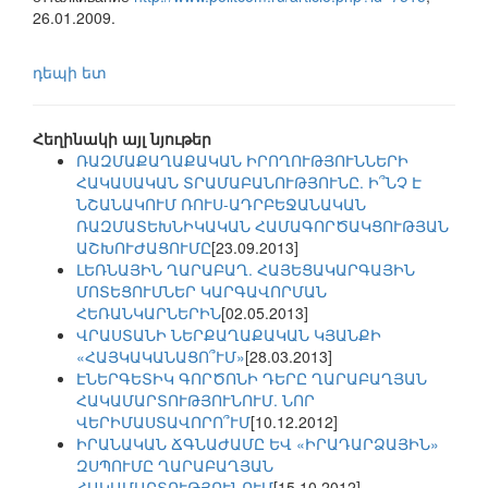
26.01.2009.
դեպի ետ
Հեղինակի այլ նյութեր
ՌԱԶՄԱՔԱՂԱՔԱԿԱՆ ԻՐՈՂՈՒԹՅՈՒՆՆԵՐԻ
ՀԱԿԱՍԱԿԱՆ ՏՐԱՄԱԲԱՆՈՒԹՅՈՒՆԸ. Ի՞ՆՉ Է
ՆՇԱՆԱԿՈՒՄ ՌՈՒՍ-ԱԴՐԲԵՋԱՆԱԿԱՆ
ՌԱԶՄԱՏԵԽՆԻԿԱԿԱՆ ՀԱՄԱԳՈՐԾԱԿՑՈՒԹՅԱՆ
ԱՇԽՈՒԺԱՑՈՒՄԸ
[23.09.2013]
ԼԵՌՆԱՅԻՆ ՂԱՐԱԲԱՂ. ՀԱՅԵՑԱԿԱՐԳԱՅԻՆ
ՄՈՏԵՑՈՒՄՆԵՐ ԿԱՐԳԱՎՈՐՄԱՆ
ՀԵՌԱՆԿԱՐՆԵՐԻՆ
[02.05.2013]
ՎՐԱՍՏԱՆԻ ՆԵՐՔԱՂԱՔԱԿԱՆ ԿՅԱՆՔԻ
«ՀԱՅԿԱԿԱՆԱՑՈ՞ՒՄ»
[28.03.2013]
ԷՆԵՐԳԵՏԻԿ ԳՈՐԾՈՆԻ ԴԵՐԸ ՂԱՐԱԲԱՂՅԱՆ
ՀԱԿԱՄԱՐՏՈՒԹՅՈՒՆՈՒՄ. ՆՈՐ
ՎԵՐԻՄԱՍՏԱՎՈՐՈ՞ՒՄ
[10.12.2012]
ԻՐԱՆԱԿԱՆ ՃԳՆԱԺԱՄԸ ԵՎ «ԻՐԱԴԱՐՁԱՅԻՆ»
ԶՍՊՈՒՄԸ ՂԱՐԱԲԱՂՅԱՆ
ՀԱԿԱՄԱՐՏՈՒԹՅՈՒՆՈՒՄ
[15.10.2012]