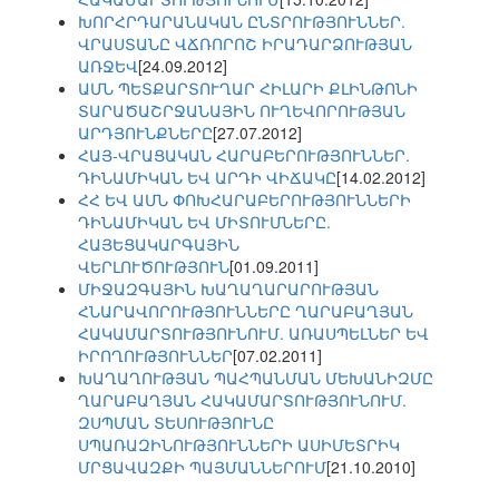
ԽՈՐՀՐԴԱՐԱՆԱԿԱՆ ԸՆՏՐՈՒԹՅՈՒՆՆԵՐ.
ՎՐԱՍՏԱՆԸ ՎՃՌՈՐՈՇ ԻՐԱԴԱՐՁՈՒԹՅԱՆ
ԱՌՋԵՎ
[24.09.2012]
ԱՄՆ ՊԵՏՔԱՐՏՈՒՂԱՐ ՀԻԼԱՐԻ ՔԼԻՆԹՈՆԻ
ՏԱՐԱԾԱՇՐՋԱՆԱՅԻՆ ՈՒՂԵՎՈՐՈՒԹՅԱՆ
ԱՐԴՅՈՒՆՔՆԵՐԸ
[27.07.2012]
ՀԱՅ-ՎՐԱՑԱԿԱՆ ՀԱՐԱԲԵՐՈՒԹՅՈՒՆՆԵՐ.
ԴԻՆԱՄԻԿԱՆ ԵՎ ԱՐԴԻ ՎԻՃԱԿԸ
[14.02.2012]
ՀՀ ԵՎ ԱՄՆ ՓՈԽՀԱՐԱԲԵՐՈՒԹՅՈՒՆՆԵՐԻ
ԴԻՆԱՄԻԿԱՆ ԵՎ ՄԻՏՈՒՄՆԵՐԸ.
ՀԱՅԵՑԱԿԱՐԳԱՅԻՆ
ՎԵՐԼՈՒԾՈՒԹՅՈՒՆ
[01.09.2011]
ՄԻՋԱԶԳԱՅԻՆ ԽԱՂԱՂԱՐԱՐՈՒԹՅԱՆ
ՀՆԱՐԱՎՈՐՈՒԹՅՈՒՆՆԵՐԸ ՂԱՐԱԲԱՂՅԱՆ
ՀԱԿԱՄԱՐՏՈՒԹՅՈՒՆՈՒՄ. ԱՌԱՍՊԵԼՆԵՐ ԵՎ
ԻՐՈՂՈՒԹՅՈՒՆՆԵՐ
[07.02.2011]
ԽԱՂԱՂՈՒԹՅԱՆ ՊԱՀՊԱՆՄԱՆ ՄԵԽԱՆԻԶՄԸ
ՂԱՐԱԲԱՂՅԱՆ ՀԱԿԱՄԱՐՏՈՒԹՅՈՒՆՈՒՄ.
ԶՍՊՄԱՆ ՏԵՍՈՒԹՅՈՒՆԸ
ՍՊԱՌԱԶԻՆՈՒԹՅՈՒՆՆԵՐԻ ԱՍԻՄԵՏՐԻԿ
ՄՐՑԱՎԱԶՔԻ ՊԱՅՄԱՆՆԵՐՈՒՄ
[21.10.2010]