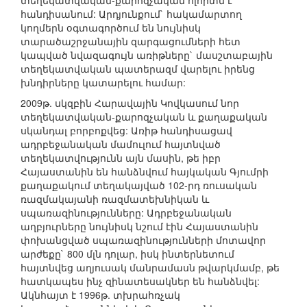
տեղեկատվական-քարոզչական ոլորտն է
հանդիսանում: Արդյունքում` հակամարտող
կողմերն օգտագործում են նույնիսկ
տարածաշրջանային զարգացումների հետ
կապված նվազագույն առիթները` մասշտաբային
տեղեկատվական պատերազմ վարելու իրենց
խնդիրները կատարելու համար:
2009թ. սկզբին Հարավային Կովկասում նոր
տեղեկատվական-քարոզչական և քաղաքական
սկանդալ բորբոքվեց: Առիթ հանդիսացավ
ադրբեջանական մամուլում հայտնված
տեղեկատվությունն այն մասին, թե իբր
Հայաստանին են հանձնվում հայկական Գյումրի
քաղաքակում տեղակայված 102-րդ ռուսական
ռազմակայանի ռազմատեխնիկան և
սպառազինությունները: Ադրբեջանական
աղբյուրները նույնիսկ նշում էին Հայաստանին
փոխանցված սպառազինությունների մոտավոր
արժեքը` 800 մլն դոլար, իսկ ինտերնետում
հայտնվեց աղյուսակ մանրամասն թվարկմամբ, թե
հատկապես ինչ զինատեսակներ են հանձնվել:
Ակնհայտ է 1996թ. տխրահռչակ