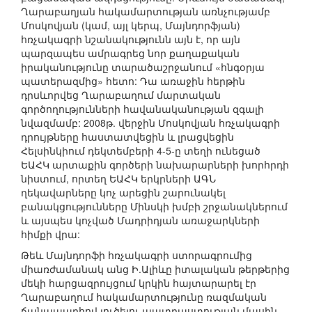
Ղարաբաղյան հակամարտության առնչությամբ
Մոսկովյան (կամ, այլ կերպ, Մայնդորֆյան)
հռչակագրի նշանակությունն այն է, որ այն
պարզապես ամրագրեց նոր քաղաքական
իրականությունը տարածաշրջանում «հնգօրյա
պատերազմից» հետո: Դա առաջին հերթին
դրսևորվեց Ղարաբաղում մարտական
գործողությունների հավանականության զգալի
նվազմամբ: 2008թ. վերջին Մոսկովյան հռչակագրի
դրույթները հաստատվեցին և լրացվեցին
Հելսինկիում դեկտեմբերի 4-5-ը տեղի ունեցած
ԵԱՀԿ արտաքին գործերի նախարարների խորհրդի
նիստում, որտեղ ԵԱՀԿ երկրների ԱԳՆ
ղեկավարները կոչ արեցին շարունակել
բանակցությունները Մինսկի խմբի շրջանակներում
և այսպես կոչված Մադրիդյան առաջարկների
հիմքի վրա:
Թեև Մայնդորֆի հռչակագրի ստորագրումից
միառժամանակ անց Ի.Ալիևը իտալական թերթերից
մեկի հարցազրույցում կրկին հայտարարել էր
Ղարաբաղում հակամարտությունը ռազմական
ճանապարհով լուծելու պատրաստության մասին,