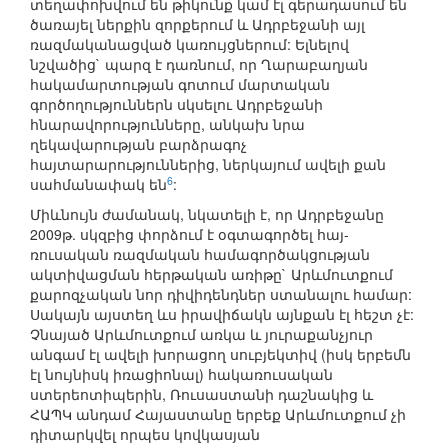
տեղափոխվում են թիկունք կամ էլ գերադասում են
ծառայել ներքին զորքերում և Ադրբեջանի այլ
ռազմականացված կառույցներում: Ելնելով
նշվածից` պարզ է դառնում, որ Ղարաբաղյան
հակամարտության գոտում մարտական
գործողություններն սկսելու Ադրբեջանի
հնարավորությունները, անկախ նրա
ղեկավարության բարձրագոչ
հայտարարություններից, ներկայում ավելի քան
6
սահմանափակ են
:
Միևնույն ժամանակ, նկատելի է, որ Ադրբեջանը
2009թ. սկզբից փորձում է օգտագործել հայ-
ռուսական ռազմական համագործակցության
ակտիվացման հերթական առիթը` Արևմուտքում
քարոզչական նոր դիվիդենդներ ստանալու համար:
Սակայն այստեղ ևս իրավիճակն այնքան էլ հեշտ չէ:
Չնայած Արևմուտքում առկա և յուրաքանչյուր
անգամ էլ ավելի խորացող սուբյեկտիվ (իսկ երբեմն
էլ նույնիսկ իռացիոնալ) հակառուսական
ստերեոտիպերին, Ռուսաստանի դաշնակից և
ՀԱՊԿ անդամ Հայաստանը երբեք Արևմուտքում չի
դիտարկվել որպես կովկասյան