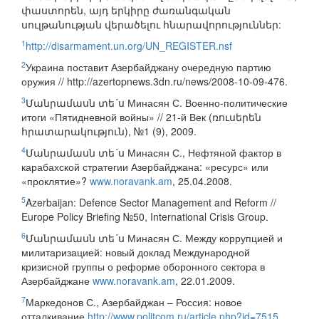
փաստորեն, այդ երկիրը ժառանգական
սուլթանության վերածելու հնարավորություններ:
1
http://disarmament.un.org/UN_REGISTER.nsf
2
Украина поставит Азербайджану очередную партию
оружия // http://azertopnews.3dn.ru/news/2008-10-09-476.
3
Մանրամասն տե´ս Минасян С. Военно-политические
итоги «Пятидневной войны» // 21-й Век (ռուսերեն
հրատարակություն), №1 (9), 2009.
4
Մանրամասն տե´ս Минасян С., Нефтяной фактор в
карабахской стратегии Азербайджана: «ресурс» или
«проклятие»?
www.noravank.am
, 25.04.2008.
5
Azerbaijan: Defence Sector Management and Reform //
Europe Policy Briefing №50, International Crisis Group.
6
Մանրամասն տե´ս Минасян С. Между коррупцией и
милитаризацией: новый доклад Международной
кризисной группы о реформе оборонного сектора в
Азербайджане
www.noravank.am
, 22.01.2009.
7
Маркедонов С., Азербайджан – Россия: новое
отталкивание
http://www.politcom.ru/article.php?id=7515
,