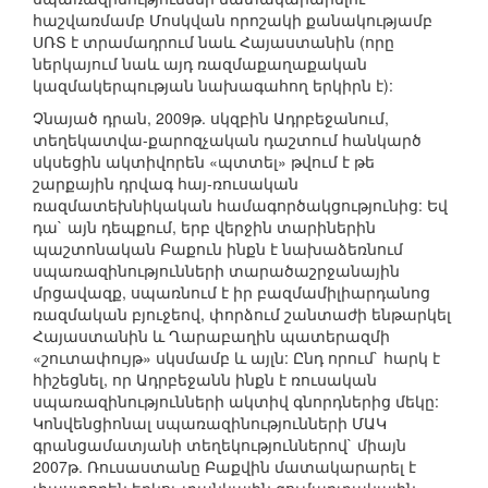
հաշվառմամբ Մոսկվան որոշակի քանակությամբ
ՍՌՏ է տրամադրում նաև Հայաստանին (որը
ներկայում նաև այդ ռազմաքաղաքական
կազմակերպության նախագահող երկիրն է):
Չնայած դրան, 2009թ. սկզբին Ադրբեջանում,
տեղեկատվա-քարոզչական դաշտում հանկարծ
սկսեցին ակտիվորեն «պտտել» թվում է թե
շարքային դրվագ հայ-ռուսական
ռազմատեխնիկական համագործակցությունից: Եվ
դա` այն դեպքում, երբ վերջին տարիներին
պաշտոնական Բաքուն ինքն է նախաձեռնում
սպառազինությունների տարածաշրջանային
մրցավազք, սպառնում է իր բազմամիլիարդանոց
ռազմական բյուջեով, փորձում շանտաժի ենթարկել
Հայաստանին և Ղարաբաղին պատերազմի
«շուտափույթ» սկսմամբ և այլն: Ընդ որում` հարկ է
հիշեցնել, որ Ադրբեջանն ինքն է ռուսական
սպառազինությունների ակտիվ գնորդներից մեկը:
Կոնվենցիոնալ սպառազինությունների ՄԱԿ
գրանցամատյանի տեղեկություններով` միայն
2007թ. Ռուսաստանը Բաքվին մատակարարել է