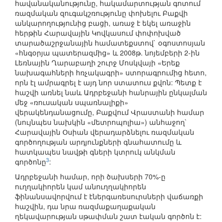
հավանականությունը, հակամարտության գոտում
ռազմական զուգակշռությունը փոխելու Բաքվի
անկարողությունից բացի, առաջ է եկել առաջին
հերթին Հարավային Կովկասում փոփոխված
տարածաշրջանային համատեքստով` օգոստոսյան
«հնգօրյա պատերազմից» և 2008թ. նոյեմբերի 2-ին
Լեռնային Ղարաբաղի շուրջ Մոսկվայի «Երեք
նախագահների հռչակագրի» ստորագրումից հետո,
որն էլ ամրագրել է այդ նոր ստատուս քվոն: Պետք է
հաշվի առնել նաև Ադրբեջանի հանրային ընկալման
մեջ «ռուսական սպառնալիքի»
վերակենդանացումը, Բաքվում Վրաստանի համար
(նույնպես նախկին «մետրոպոլիա») անհաջող`
Հարավային Օսիան վերադարձնելու ռազմական
գործողության արդյունքների գնահատումը և
հատկապես նավթի գների կտրուկ անկման
3
գործոնը
:
Ադրբեջանի համար, որի ծախսերի 70%-ը
ուղղակիորեն կամ անուղղակիորեն
ֆինանսավորվում է էներգառեսուրսների վաճառքի
հաշվին, դա նրա ռազմաքաղաքական
ղեկավարության սթափման շատ էական գործոն է: