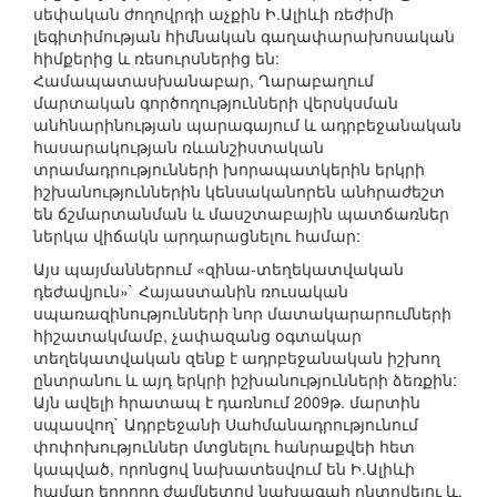
սեփական ժողովրդի աչքին Ի.Ալիևի ռեժիմի
լեգիտիմության հիմնական գաղափարախոսական
հիմքերից և ռեսուրսներից են:
Համապատասխանաբար, Ղարաբաղում
մարտական գործողությունների վերսկսման
անհնարինության պարագայում և ադրբեջանական
հասարակության ռևանշիստական
տրամադրությունների խորապատկերին երկրի
իշխանություններին կենսականորեն անհրաժեշտ
են ճշմարտանման և մասշտաբային պատճառներ
ներկա վիճակն արդարացնելու համար:
Այս պայմաններում «զինա-տեղեկատվական
դեժավյուն»` Հայաստանին ռուսական
սպառազինությունների նոր մատակարարումների
հիշատակմամբ, չափազանց օգտակար
տեղեկատվական զենք է ադրբեջանական իշխող
ընտրանու և այդ երկրի իշխանությունների ձեռքին:
Այն ավելի հրատապ է դառնում 2009թ. մարտին
սպասվող` Ադրբեջանի Սահմանադրությունում
փոփոխություններ մտցնելու հանրաքվեի հետ
կապված, որոնցով նախատեսվում են Ի.Ալիևի
համար երրորդ ժամկետով նախագահ ընտրվելու և,