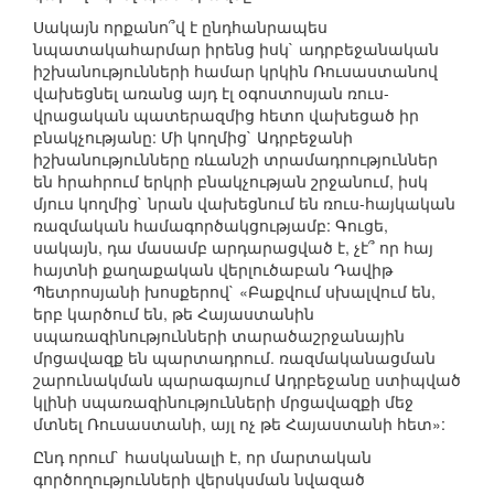
Սակայն որքանո՞վ է ընդհանրապես
նպատակահարմար իրենց իսկ` ադրբեջանական
իշխանությունների համար կրկին Ռուսաստանով
վախեցնել առանց այդ էլ օգոստոսյան ռուս-
վրացական պատերազմից հետո վախեցած իր
բնակչությանը: Մի կողմից` Ադրբեջանի
իշխանությունները ռևանշի տրամադրություններ
են հրահրում երկրի բնակչության շրջանում, իսկ
մյուս կողմից` նրան վախեցնում են ռուս-հայկական
ռազմական համագործակցությամբ: Գուցե,
սակայն, դա մասամբ արդարացված է, չէ՞ որ հայ
հայտնի քաղաքական վերլուծաբան Դավիթ
Պետրոսյանի խոսքերով` «Բաքվում սխալվում են,
երբ կարծում են, թե Հայաստանին
սպառազինությունների տարածաշրջանային
մրցավազք են պարտադրում. ռազմականացման
շարունակման պարագայում Ադրբեջանը ստիպված
կլինի սպառազինությունների մրցավազքի մեջ
մտնել Ռուսաստանի, այլ ոչ թե Հայաստանի հետ»:
Ընդ որում` հասկանալի է, որ մարտական
գործողությունների վերսկսման նվազած