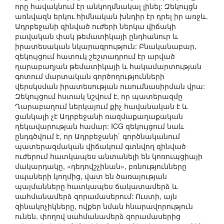
որը հավակնում էր անկողմնակալ լինել: Զեկույցն
առնվազն երկու հիմնական խնդիր էր դրել իր առջև.
Ադրբեջանի զինված ուժերի ներկա վիճակի
բավական փակ թեմատիկայի ընդհանուր և
իրատեսական նկարագրություն: Բնականաբար,
զեկույցում հատուկ շեշտադրում էր արված
ղարաբաղյան թեմատիկայի և հակամարտության
գոտում մարտական գործողությունների
վերսկսման իրատեսության ուսումնասիրման վրա:
Զեկույցում հստակ նշվում է, որ պատերազմը
Ղարաբաղում ներկայում քիչ հավանական է և
ցանկալի չէ Ադրբեջանի ռազմաքաղաքական
ղեկավարության համար: ICG զեկույցում նաև
ընդգծվում է, որ Ադրբեջանի` գործնականում
պատերազմական վիճակում գտնվող զինված
ուժերում հատկապես անտանելի են կոռուպցիայի
մակարդակը, «դեդովշչինան», բռնությունները
սպաների կողմից, վատ են ծառայության
պայմանները հատկապես ճակատամերձ և
սահմանամերձ զորամասերում: Ուստի, այն
զինակոչիկները, ովքեր նման հնարավորություն
ունեն, փողով սահմանամերձ զորամասերից