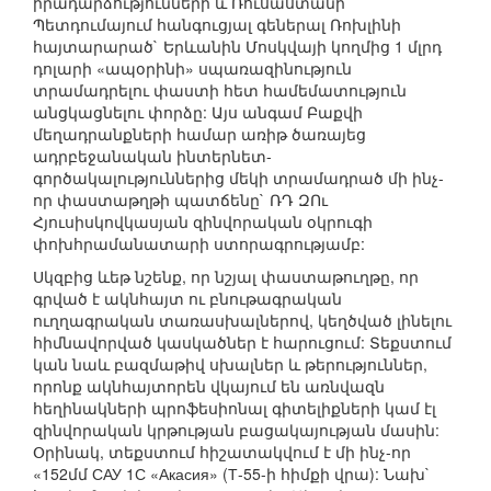
իրադարձությունների և Ռուսաստանի
Պետդումայում հանգուցյալ գեներալ Ռոխլինի
հայտարարած` Երևանին Մոսկվայի կողմից 1 մլրդ
դոլարի «ապօրինի» սպառազինություն
տրամադրելու փաստի հետ համեմատություն
անցկացնելու փորձը: Այս անգամ Բաքվի
մեղադրանքների համար առիթ ծառայեց
ադրբեջանական ինտերնետ-
գործակալություններից մեկի տրամադրած մի ինչ-
որ փաստաթղթի պատճենը` ՌԴ ԶՈւ
Հյուսիսկովկասյան զինվորական օկրուգի
փոխհրամանատարի ստորագրությամբ:
Սկզբից ևեթ նշենք, որ նշյալ փաստաթուղթը, որ
գրված է ակնհայտ ու բնութագրական
ուղղագրական տառասխալներով, կեղծված լինելու
հիմնավորված կասկածներ է հարուցում: Տեքստում
կան նաև բազմաթիվ սխալներ և թերություններ,
որոնք ակնհայտորեն վկայում են առնվազն
հեղինակների պրոֆեսիոնալ գիտելիքների կամ էլ
զինվորական կրթության բացակայության մասին:
Օրինակ, տեքստում հիշատակվում է մի ինչ-որ
«152մմ САУ 1С «Акасия» (Т-55-ի հիմքի վրա): Նախ`