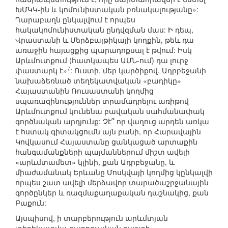
ԽՄԿԿ-ին և կոմունիստական բռնակալությանը»:
Ղարաբաղն ընկալվում է որպես
հակակոմունիստական ընդվզման մաս: Ի դեպ,
Վրաստանի և Մերձբալթիկայի կողքին, թեև դա
առաջին հայացքից պարադոքսալ է թվում: Իսկ
Արևմուտքում (հատկապես ԱՄՆ-ում) դա լուրջ
7
փաստարկ է»
: Ուստի, մեր կարծիքով, Ադրբեջանի
նախաձեռնած տեղեկատվական «բադիկը»
Հայաստանին Ռուսաստանի կողմից
սպառազինություններ տրամադրելու առիթով
Արևմուտքում կունենա բավական սահմանափակ
գործնական արդյունք: Չէ՞ որ վաղուց արդեն առկա
է հստակ գիտակցումն այն բանի, որ Հարավային
Կովկասում Հայաստանը ցանկացած արտաքին
հանգամանքների պայմաններում միշտ ավելի
«արևմտամետ» կլինի, քան Ադրբեջանը, և
միաժամանակ Երևանը Մոսկվայի կողմից կընկալվի
որպես շատ ավելի մերձավոր տարածաշրջանային
գործընկեր և ռազմաքաղաքական դաշնակից, քան
Բաքուն:
Այսպիսով, ի տարբերություն արևմտյան