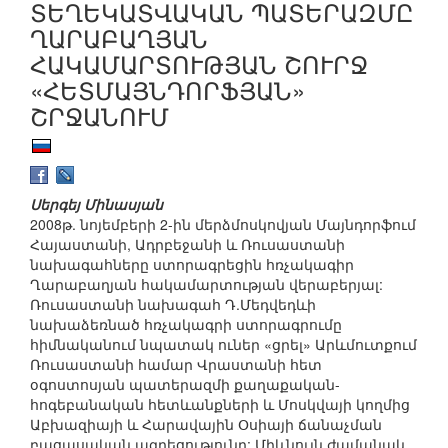
ՏԵՂԵԿԱՏՎԱԿԱՆ ՊԱՏԵՐԱԶՄԸ
ՂԱՐԱԲԱՂՅԱՆ
ՀԱԿԱՄԱՐՏՈՒԹՅԱՆ ՇՈՒՐՋ
«ՀԵՏՄԱՅՆԴՈՐՖՅԱՆ»
ՇՐՋԱՆՈՒՄ
Սերգեյ Մինասյան
2008թ. նոյեմբերի 2-ին մերձմոսկովյան Մայնդորֆում
Հայաստանի, Ադրբեջանի և Ռուսաստանի
նախագահները ստորագրեցին հռչակագիր
Ղարաբաղյան հակամարտության վերաբերյալ:
Ռուսաստանի նախագահ Դ.Մեդվեդևի
նախաձեռնած հռչակագրի ստորագրումը
հիմնականում նպատակ ուներ «ցրել» Արևմուտքում
Ռուսաստանի համար Վրաստանի հետ
օգոստոսյան պատերազմի քաղաքական-
հոգեբանական հետևանքների և Մոսկվայի կողմից
Աբխազիայի և Հարավային Օսիայի ճանաչման
բացասական ազդեցությունը: Միևնույն ժամանակ,