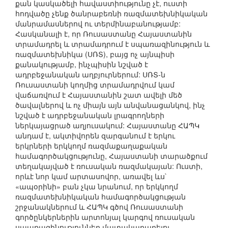
քան կասկածելի հավաստիությունը չէ, ուստի
հոդվածը չենք ծանրաբեռնի ռազմատեխնիկական
մանրամասներով ու տերմինաբանությամբ:
Հասկանալի է, որ Ռուսաստանը Հայաստանին
տրամադրել և տրամադրում է սպառազինություն և
ռազմատեխնիկա (ՍՌՏ), բայց ոչ այնպիսի
քանակությամբ, ինչպիսին նշված է
ադրբեջանական աղբյուրներում: ՍՌՏ-ն
Ռուսաստանի կողմից տրամադրվում կամ
վաճառվում է Հայաստանին շատ ավելի մեծ
ծավալներով և ոչ միայն այն անվանացանկով, ինչ
նշված է ադրբեջանական լրագրողների
ներկայացրած աղյուսակում: Հայաստանը ՀԱՊԿ
անդամ է, ակտիվորեն զարգանում է երկու
երկրների երկկողմ ռազմաքաղաքական
համագործակցությունը, Հայաստանի տարածքում
տեղակայված է ռուսական ռազմակայան: Ուստի,
որևէ նոր կամ արտասովոր, առավել ևս`
«ապօրինի» բան չկա նրանում, որ երկկողմ
ռազմատեխնիկական համագործակցության
շրջանակներում և ՀԱՊԿ գծով Ռուսաստանի
գործընկերներին արտոնյալ կարգով ռուսական
սպառազինություններ մատակարարելու