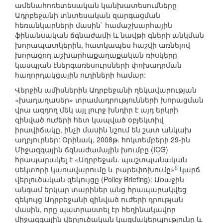
ամենահոռետեսական կանխատեսումները
Ադրբեջանի տնտեսական զարգացման
հեռանկարների մասին` համաշխարհային
ֆինանսական ճգնաժամի և նավթի գների անկման
խորապատկերին, հատկապես հաշվի առնելով
խորացող աշխարհաքաղաքական ռիսկերը
կասպյան էներգառեսուրսների փոխադրման
հաղորդակցային ուղիների համար:
Վերջին ամիսներին Ադրբեջանի ղեկավարության
«խաղաղասեր» տրամադրությունների խորացման
վրա ազդող մեկ այլ լուրջ խնդիր է այդ երկրի
զինված ուժերի հետ կապված օբյեկտիվ
իրավիճակը, ինչի մասին նշում են շատ անկախ
աղբյուրներ: Օրինակ, 2008թ. հոկտեմբերի 29-ին
Միջազգային ճգնաժամային խումբը (ICG)
հրապարակել է «Ադրբեջան. պաշտպանական
5
սեկտորի կառավարումը և բարեփոխումը»
կարճ
վերլուծական զեկույցը (Policy Briefing): Առաջին
անգամ երկար տարիներ անց հրապարակվեց
զեկույց Ադրբեջանի զինված ուժերի դրության
մասին, որը պատրաստել էր հեղինակավոր
միջազգային վերլուծական կազմակերպությունը և