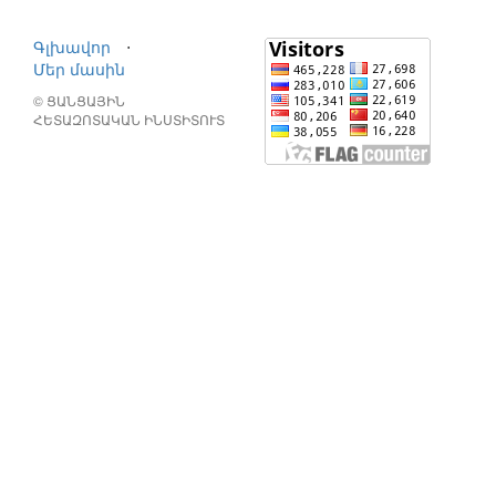
Գլխավոր
⋅
Մեր մասին
© ՑԱՆՑԱՅԻՆ
ՀԵՏԱԶՈՏԱԿԱՆ ԻՆՍՏԻՏՈՒՏ