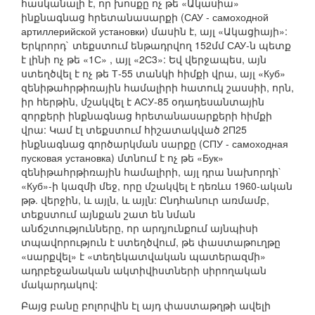
հասկանալի է, որ խոսքը ոչ թե «Ակասիա»
ինքնագնաց հրետանասարքի (САУ - самоходной
артиллерийской установки) մասին է, այլ «Ակացիայի»:
Երկրորդ` տեքստում ենթադրվող 152մմ САУ-ն պետք
է լինի ոչ թե «1С» , այլ «2С3»: Եվ վերջապես, այն
ստեղծվել է ոչ թե Т-55 տանկի հիմքի վրա, այլ «Куб»
զենիթահրթիռային համալիրի հատուկ շասսիի, որն,
իր հերթին, մշակվել է АСУ-85 օդադեսանտային
զորքերի ինքնագնաց հրետանասարքերի հիմքի
վրա: Կամ էլ տեքստում հիշատակված 2П25
ինքնագնաց գործարկման սարքը (СПУ - самоходная
пусковая установка) մտնում է ոչ թե «Бук»
զենիթահրթիռային համալիրի, այլ դրա նախորդի`
«Куб»-ի կազմի մեջ, որը մշակվել է դեռևս 1960-ական
թթ. վերջին, և այլն, և այլն: Ընդհանուր առմամբ,
տեքստում այնքան շատ են նման
անճշտությունները, որ արդյունքում այնպիսի
տպավորություն է ստեղծվում, թե փաստաթուղթը
«սարքվել» է «տեղեկատվական պատերազմի»
ադրբեջանական ակտիվիստների սիրողական
մակարդակով:
Բայց բանը բոլորվին էլ այդ փաստաթղթի ավելի