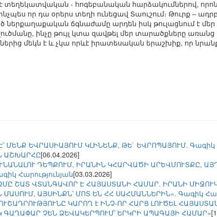
 տեղեկատվական - հոգեբանական հարձակումներով, որոն
 ինչպես որ դա օրերս տեղի ունեցավ Տաուշում։ Թուրք – ադ
ներքաղաքական ճգնաժամը արդեն իսկ թուլացնում է մեր 
 լուծմանը, ինչը թույլ կտա զավթել մեր տարածքները առա
ներից մեկն է և չկա որևէ իրատեսական երաշխիք, որ նրա
Է՝ ՄԵՆՔ ԵՎՐԱՍԻԱՅՈՒՄ ԿԼԻՆԵՆՔ, ԹԵ` ԵՎՐՈՊԱՅՈՒՄ. Գագիկ 
Ն ԱՇԽԱՐՀԸ
[06.04.2026]
ՒՆԱՆԱԼՈՒ ԴԵՊՔՈՒՄ, ԻՐԱՆԻՆ ԿՀԱՐՎԱԾԻ ԱՐԵՎՄՈՒՏՔԸ, ԱՅ
ագիկ Հարությունյան
[03.03.2026]
ԶՄԸ ՇԱՏ ՎՏԱՆԳԱՎՈՐ Է ՀԱՅԱՍՏԱՆԻ ՀԱՄԱՐ. ԻՐԱՆԻ ՄԻՋՈՒ
 ՄԱՍՈՒՄ, ԱՅՍԻՆՔՆ՝ ՄՈՏ ԵՆ ՀՀ ՍԱՀՄԱՆՆԵՐԻՆ». Գագիկ Հար
 ՈՒՇԱԴՐՈՒԹՅՈՒՆԸ ԿԱՐՈՂ է ԻՆՉ-ՈՐ ՀԱՐՑ ԼՈՒԾԵԼ ՀԱՅԱՍՏԱ
Կ ԳԱՂԱՓԱՐ ՉԵՆ ՁԵՎԱԿԵՐՊՈՒՄ՝ ԵՐԿՐԻ ԱՊԱԳԱՅԻ ՀԱՄԱՐ»
[