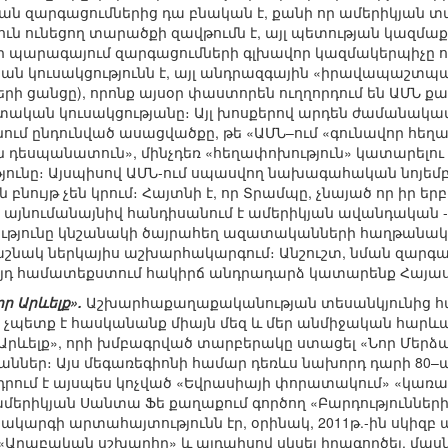
յան զարգացումներից դա բնական է, քանի որ ամերիկյան
ն ունեցող տարածքի զավթումն է, այլ պետության կազմաք
ի պարագայում զարգացումների գլխավոր կազմակերպիչը 
ն կուսակցությունն է, այլ անդրազգային «իրավապաշտպան
երի ցանցը), որոնք այսօր փաստորեն ուղղորդում են ԱՄՆ
ական կուսակցությանը։ Այլ խոսքերով արդեն ժամանակ
ւմ ընդունված ասացվածքը, թե «ԱՄՆ–ում «գունավոր հեղ
ն դեսպանատուն», մինչդեռ «հեղափոխություն» կատարելու
յունը։ Այսպիսով ԱՄՆ-ում սպասվող նախագահական նոյեմբ
 բնույթ չեն կրում։ Հայտնի է, որ Տրամպը, չնայած որ իր
, այնումանայնիվ հանդիսանում է ամերիկյան ավանդական 
ությունը կնշանակի ծայրահեղ ազատականների հաղթանակ, 
աշնակ ներկայիս աշխարհակարգում։ Անշուշտ, նման զարգ
դ համատեքստում հակիրճ անդրադարձ կատարենք Հայաստա
ր Արևելք».
Աշխարհաքաղաքականության տեսանկյունից հար
չպետք է հասկանանք միայն մեզ և մեր անմիջական հարևան
ր Արևելք», որի խմբագրված տարբերակը ստացել «Նոր Մերձ
աններ։ Այս մեգառեգիոնի համար դեռևս նախորդ դարի 80
րում է այսպես կոչված «Եվրասիայի փորատակում» «կառավ
ամերիկյան Սանտա Ֆե քաղաքում գործող «Բարդությունների
ցակարգի արտահայտությունն էր, օրինակ, 2011թ.-ին սկիզբ
 «Արաբական սշխարհը» և այդպիսով սկսել իրագործել, մա