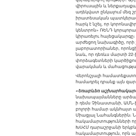
վիրուսային և ներքաղաքա
ադեկվատ ընկալում մեզ շ
իրատեսական պատկերացում
հարկ է նշել, որ կորոնավ
կենտրոն» ՌԵՆԴ կորպոր
կիրառելու հայեցակարգը։
արժեցող նախագիծը, որի
լաբորատորիաներ, որոնցի
նաև, որ դեռևս մարտի 22
փորձագետների կարծիքով
վարակման և մահացությա
Վերոնշյալի համատեքստո
համադրել դրանք այն զար
«Եռաբևեռ աշխարհակար
նախապայմանները արձան
ի դեմս Չինաստանի, ԱՄՆ-ի
բոլորի համար ակնհայտ ա
Միացյալ Նահանգներին։ Ն
հակամարտությունների ո
ԽՍՀՄ դարաշրջանի երկբև
հակամարտություն, որն ա