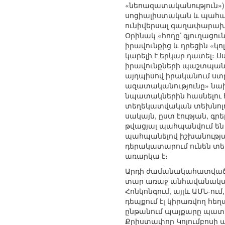
«նեոազատականություն»)
սոցիալիստական և պահպան
ունիվերսալ գաղափարախու
Օրինակ «հողը՝ գյուղացու
իրավունքից և դրեցին «կ
կարելի է երկար դատել։ 
իրավունքների պաշտպանու
այդպիսով իրականում ստր
ազատականությունը» նախ
նպատակներին հասնելու հ
տեղեկատվական տեխնոլոգի
սակայն, ըստ էության, գր
թվացյալ պահպանվում են 
պահպանելով իշխանության 
դերակատարում ունեն տե
առարկա է։
Արդի ժամանակահատվածու
տար առաջ անհավանական է
Հոնկոնգում, այլև ԱՄՆ-ու
դեպքում էլ կիրառվող հե
ընթանում պայքարը պատմ
Քրիստափոր Կոլումբոսի ա