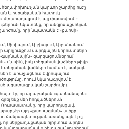
դ հեղափոխության կարևոր շարժից ուժը
ական և իսրաելական հատուկ
ն» մտահաղացում է, այլ փաստվում է
թերում։ Նկատենք, որ անգլոսաքսոնյան
շարժումը, որի նպատակն է «քաոսի»
, Սիրիայում, Լիբիայում, Լիբանանում
 արդյունքում մարդկային կորուստների
 «գարնանային» զարգացումներում
ան» մասին), իսկ տեղահանվածների թիվը
ուն է տեղահանվածների համար է, սակայն
ներ է առաջացնում Եվրոպայում
ւթյունը, որում նկարագրվում է
ռած ազատագրական շարժումը)։
հայտ էր, որ արաբական «գարնանային»
րել ենք մեր հոդվածներում։
աև Ռուսասատանը, որը կարողացավ,
արար չէր այդ «քաոսացման» ալիքը
որդ Հանրապետության առանց այն էլ ոչ
լ, որ ներքաղաքական ոլորտում արդեն
նք կանդրադառնանք հետագա նյութերում