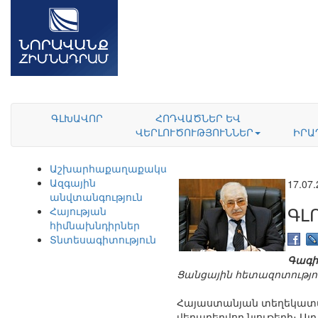
ԳԼԽԱՎՈՐ
ՀՈԴՎԱԾՆԵՐ ԵՎ
ՎԵՐԼՈՒԾՈՒԹՅՈՒՆՆԵՐ
ԻՐԱ
Աշխարհաքաղաքականություն
Ազգային
17.07
անվտանգություն
ԳԼ
Հայության
հիմնախնդիրներ
Տնտեսագիտություն
Գագի
Ցանցային հետազոտությո
Հայաստանյան տեղեկատվ
վերաբերվող նյութերի։ Այ