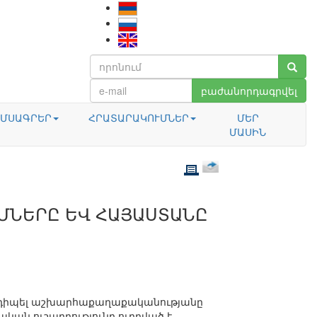
բաժանորդագրվել
ՄՍԱԳՐԵՐ
ՀՐԱՏԱՐԱԿՈՒՄՆԵՐ
ՄԵՐ
ՄԱՍԻՆ
ՄՆԵՐԸ ԵՎ ՀԱՅԱՍՏԱՆԸ
նդիպել աշխարհաքաղաքականությանը
ական ուշադրությունը ուղղված է