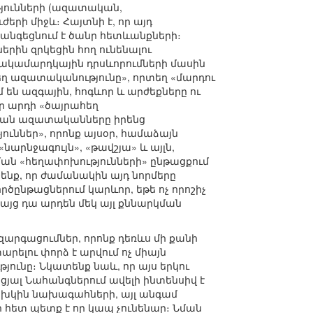
յունների (ազատական,
րի միջև։ Հայտնի է, որ այդ
հանգեցնում է ծանր հետևանքների։
երին զրկեցին հող ունենալու
 հակամարդկային դրսևորումների մասին
եղ ազատականությունը», որտեղ «մարդու
ն ազգային, հոգևոր և արժեքները ու
որ արդի «ծայրահեղ
ական ազատականները իրենց
ուններ», որոնք այսօր, համաձայն
արնջագույն», «թավշյա» և այլն,
նման «հեղափոխությունների» ընթացքում
ենք, որ ժամանակին այդ նորմերը
րծընթացներում կարևոր, եթե ոչ որոշիչ
յց դա արդեն մեկ այլ քննարկման
րգացումներ, որոնք դեռևս մի քանի
ելու փորձ է արվում ոչ միայն
յունը։ Նկատենք նաև, որ այս երկու
ցյալ Նահանգներում ավելի ինտենսիվ է
ախկին նախագահների, այլ անգամ
 հետ պետք է որ կապ չունենար։ Նման