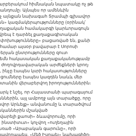
 տարբերակում հիմնական նպատակը ոչ թե
անդումը։ Այնպես որ ամենևին
ոչ այնքան նախագահ Տրամպի գլխավոր
» կազմակերպությունները (օրինակ՝
 քաղաքական համակարգի կարևորագույն
ավրեպ է դարձել քաղաքագիտական
ափոխությունները» բացառված են, քանի
 համար այսօր բավարար է Սորոսի
երյան ընտրությունները զուտ
 երբեմն հակասական քաղաքականությամբ
- ժողովրդավարական արժեքների կրող։
ինչը էապես կսրի հակասությունները
ացումները էապես կազդեն նաևև մեր
նին վերաբերվող իրողություններին։
կ է նշել, որ Հայաստանի պարագայում
ներին, այլ ամբողջ այն տարածքը, որը
ավոր Արևելք» անվանումը և տարածվում
–ականներին մշակված
արելի քաոսի» ձևավորումը, որի
 ինստիտւտ» կոչվող «ուղեղային
 առած «Արաբական գարունը», որի
սնավորապես, «Մեծ Իսրաել» նախագիծը։