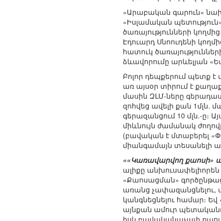
«Արաբական գարուն» նախա
«Իսլամական պետություն»
ծառայությունների կողմից
Էդուարդ Սնոուդենի կողմ
հատուկ ծառայություններ
ձևավորումը արևելյան «
Բոլոր դեպքերում պետք է 
առ այսօր տիրում է քաղա
մասին ԶԼՄ-ները գերադաս
զոհվեց ավելի քան 1մլն.
գերազանցում 10 մլն.-ը։ 
միևնույն ժամանակ ժողո
(բավական է մտաբերել «Փ
միանգամայն տեսանելի ա
««Կառավարվող քաոսի»
ալիքը անխուսափելիորեն 
«Քաոսացման» գործընթացի
առանց չափազանցնելու, փ
կանգնեցնելու համար։ Եվ 
այնքան ամուր պետականու
իսկ բավականաչափ քաոտի