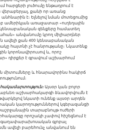
 հարցերի լուծումը ենթադրում է
 վերաբերյալ, քանի որ առանց
նհնարին է։ Ելնելով նման մոտեցումից
 երբ ամերիկյան առաջատար «ուղեղային
 կենսաբանական զենքերը համատեղ
վահան» անվանումը կրող միլիարդներ
ն ավելի քան 400 կենսաբանական
ակը հայտնի չէ հանրությանը։ Նկատենք
ն կորոնավիրուսով և, որոշ
» դիրքեր է գրավում աշխարհում
 միտումները և հնարավորինս հակիրճ
ությունում։
հակամարտություն։
Այսօր կան բոլոր
աբևեռ աշխարհակարգի ձևավորվումն է
 թվարկելով նկատի ունենք այսօր արդեն
նրական կարողություններով կգերազանցի
ծաշրջանային տարաբնույթ ուժերի
հակարգը որոշակի չափով հիշեցնում է
մ է գաղափարախոսական գլոբալ
մն ավելի բարեհունչ անվանում են