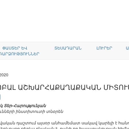
ՓԱՍՏԵՐ ԵՎ
ՏԵՍԱԴԱՐԱՆ
ԼՈՒՐԵՐ
Ա
ԴԱՐՁՈՒԹՅՈՒՆՆԵՐ
.2020
ՈԲԱԼ ԱՇԽԱՐՀԱՔԱՂԱՔԱԿԱՆ ՄԻՏՈՒ
կ Տեր-Հարությունյան
ւնների ինստիտուտի տնօրեն
ական դաշտում այսօր անհամեմատ սակավ կարելի է հա
դ երևույթը թերևս բնական է, քանի որ հասարակության հիմն