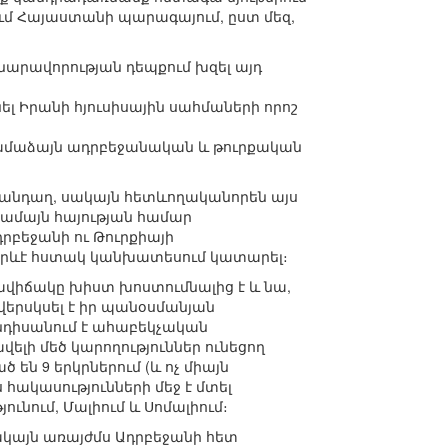
ւմ Հայաստանի պարագայում, ըստ մեզ,
նարավորության դեպքում խզել այդ
լ Իրանի հյուսիսային սահմաների որոշ
 համաձայն ադրբեջանական և թուրքական
ը դանդաղ, սակայն հետևողականորեն այս
համայն հայության համար
րբեջանի ու Թուրքիայի
 որևէ հստակ կանխատեսում կատարել։
վիճակը խիստ խոստումնալից է և նա,
վերսկսել է իր պանօսմանյան
նդիսանում է ահաբեկչական
լի մեծ կարողություններ ունեցող
են 9 երկրներում (և ոչ միայն
 հակասությունների մեջ է մտել
ւնում, Մալիում և Սոմալիում։
ակայն առայժմս Ադրբեջանի հետ