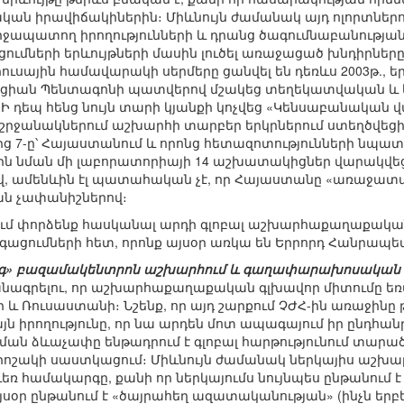
կան իրավիճակիներին։ Միևնույն ժամանակ այդ ոլորտներում
րջապատող իրողությունների և դրանց ծագումնաբանության
ների երևույթների մասին լուծել առաջացած խնդիրները ա
իրուսային համավարակի սերմերը ցանվել են դեռևս 2003թ.,
ացիան Պենտագոնի պատվերով մշակեց տեղեկատվական և
 Ի դեպ հենց նույն տարի կյանքի կոչվեց «Կենսաբանական 
 շրջանակներում աշխարհի տարբեր երկրներում ստեղծվեցի
ց 7-ը՝ Հայաստանում և որոնց հետազոտությունների նպատ
-ին նման մի լաբորատորիայի 14 աշխատակիցներ վարակվեցի
, ամենևին էլ պատահական չէ, որ Հայաստանը «առաջատար
ն չափանիշներով։
ւմ փորձենք հասկանալ արդի գլոբալ աշխարհաքաղաքական
գացումների հետ, որոնք այսօր առկա են Երրորդ Հանրապետ
գ» բազամակենտրոն աշխարհում և գաղափարախոսական 
ագրելու, որ աշխարհաքաղաքական գլխավոր միտումը եռ
 և Ռուսաստանի։ Նշենք, որ այդ շարքում ՉԺՀ-ին առաջինը
յն իրողությունը, որ նա արդեն մոտ ապագայում իր ընդհա
ման ձևաչափը ենթադրում է գլոբալ հարթությունում տարա
րոշակի սաստկացում։ Միևնույն ժամանակ ներկայիս աշխար
եռ համակարգը, քանի որ ներկայումս նույնպես ընթանու
յսօր ընթանում է «ծայրահեղ ազատականության» (ինչն երբե