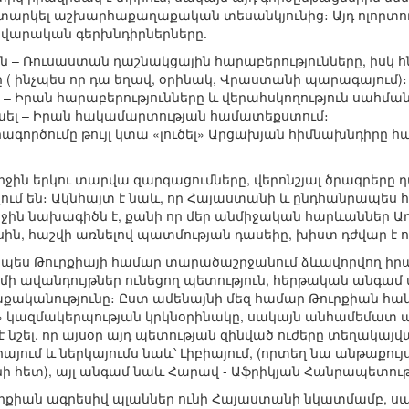
իտարկել աշխարհաքաղաքական տեսանկյունից։ Այդ ոլորտո
ավարական գերխնդիրներները.
ն – Ռուսաստան դաշնակցային հարաբերությունները, իսկ հ
 ( ինչպես որ դա եղավ, օրինակ, Վրաստանի պարագայում)։
 Իրան հարաբերությունները և վերահսկողություն սահմանե
աել – Իրան հակամարտության համատեքստում։
իրագործումը թույլ կտա «լուծել» Արցախյան հիմնախնդիրը
վերջին երկու տարվա զարգացումները, վերոնշյալ ծրագրեր
ում են։ Ակնհայտ է նաև, որ Հայաստանի և ընդհանրապես 
ին նախագիծն է, քանի որ մեր անմիջական հարևաններ Ադ
ին, հաշվի առնելով պատմության դասեիը, խիստ դժվար է
պես Թուրքիայի համար տարածաշրջանում ձևավորվող իրա
ի ավանդույթներ ունեցող պետություն, հերթական անգամ 
աքականությունը։ Ըստ ամենայնի մեզ համար Թուրքիան հա
 կազմակերպության կրկնօրինակը, սակայն անհամեմատ ավե
շել, որ այսօր այդ պետության զինված ուժերը տեղակայված 
իայում և ներկայումս նաև՝ Լիբիայում, (որտեղ նա անթաքույս
 հետ), այլ անգամ նաև Հարավ - Աֆրիկյան Հանրապետությո
ուրքիան ագրեսիվ պլաններ ունի Հայաստանի նկատմամբ, ս