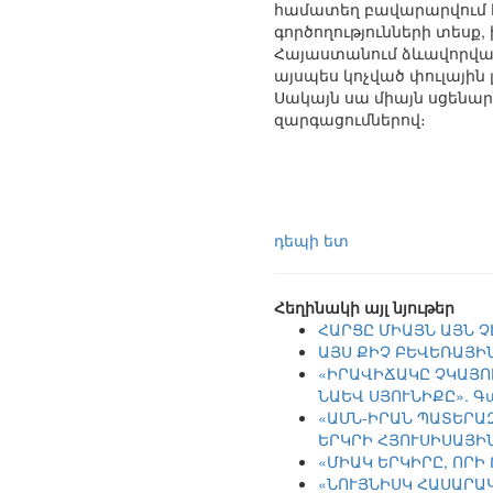
համատեղ բավարարվում է
գործողությունների տեսք,
Հայաստանում ձևավորված 
այսպես կոչված փուլային
Սակայն սա միայն սցենար
զարգացումներով։
դեպի ետ
Հեղինակի այլ նյութեր
ՀԱՐՑԸ ՄԻԱՅՆ ԱՅՆ Չ
ԱՅՍ ՔԻՉ ԲԵՎԵՌԱՅԻ
«ԻՐԱՎԻՃԱԿԸ ՉԿԱՅՈ
ՆԱԵՎ ՍՅՈՒՆԻՔԸ». Գ
«ԱՄՆ-ԻՐԱՆ ՊԱՏԵՐԱ
ԵՐԿՐԻ ՀՅՈՒՍԻՍԱՅԻՆ
«ՄԻԱԿ ԵՐԿԻՐԸ, ՈՐԻ
«ՆՈՒՅՆԻՍԿ ՀԱՍԱՐԱ