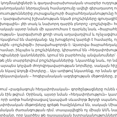
 կողմնակիցների և գաղափարախոսական տարբեր ուղղութ
ողական) ներդաշնակ համադրումը ավելի գերադասող ուժե
սություններից յուրաքանչյուրի ծայրահեղականությունը 
ն» կարգախոսով իշխանության եկած բոլշևիկները գյուղացին
ոլխոզային» լծի տակ և նախորդ դարին բնորոշ «բոլշևիզմի»
Սսակայն այսօր նման մի պատուհաս է դարևել նաև «ծայրահ
թյան» կարգախոսի քողի տակ աղավաղվում և ոչնչացվում ե
կացնում են մարդկանց։ Այլ խոսքերով կարելի է համարել, 
կին «բոլշևիզմի» իրավահաջորդն է։ Այսօրվա ծայրահեղ
ամար, ինչպես և բոլշևիկները, կիրառում են «հեղափոխությ
աների կանոններին, կրում են բարեհունչ անվանումներ՝ «ն
եթե չեն տարբերվում բոլշևիկյաններից։ Նկատենք նաև, որ 
այսպես կոչված ժողովրդավարության նորմերը, սակայն հիշ
եկավ Ադոլֆ Հիտլերը... Այս առիթով նկատենք, որ նման գո
ղեկատվական – հոգեբանական ազդեցության մեթոդները, բա
մ «բազմագույն հեղափոխական» գործընթացները ունեն զա
ին թվում։ Օրինակ, այսօր նման «հեղափոխություն» կատար
մ, որի առիթ հանդիսացավ կապված սևամորթ Ֆլոյդի սպանութ
ղափոխական մեթոդները գրեթե համընկնում են, սակայն Միա
ական ժառանգության դեմ. տապալվեցին ոչ միայն ԱՄՆ ն
րձանը, որը կարծես թե ռասայական խտրականությունների