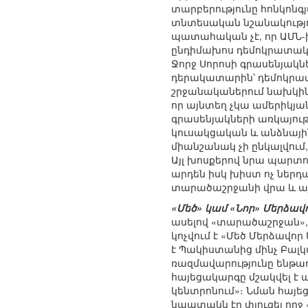
տարբերությունը հոնկոնգ
տնտեսական նշանակությու
պատահական չէ, որ ԱՄՆ-
ընդիմախոս դեմոկրատակա
Ջորջ Սորոսի գրասենյակն
դերակատարին՝ դեմոկրատ
շրջանականերում նախկինո
որ այնտեղ չկա ամերիկյա
գրասենյակների առկայութ
կուսակցական և անձնային
միանշանակ չի ընկալվում
Այլ խոսքերով նրա պարտ
արդեն իսկ խիստ ոչ ներդ
տարածաշրջանի վրա և այ
«Մեծ» կամ «Նոր» Մերձավո
ասելով «տարածաշրջան», 
կոչվում է «Մեծ Մերձավո
է Պակիստանից մինչ Բալկ
ռազմավարությունը ենթադ
հայեցակարգը մշակվել է 
կենտրոնում»։ Նման հայե
նպատակն էր փլուզել ողջ