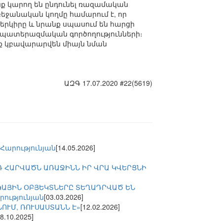
ք կարող են ընդունել ռազամական
րբեջանական կողմը համարում է, որ
երկիրը և նրանք սպասում են հարցի
նց պատերազմական գործողությունների։
նք կբավարարվեն միայն նման
ԱԶԳ 17.07.2020 #22(5619)
Հարությունյան
[14.05.2026]
Դ ՀԱՐՎԱԾՆ ԱՌԱՋԻՆՆ ԻՐ ՎՐԱ ԿՎԵՐՑՆԻ
ԿԱՅԻՆ ՕԲՅԵԿՏՆԵՐԸ ՏԵՂԱԴՐՎԱԾ ԵՆ
ությունյան
[03.03.2026]
ՆՈՒՄ, ՌՈՒՍԱՍՏԱՆՆ Է»
[12.02.2026]
18.10.2025]