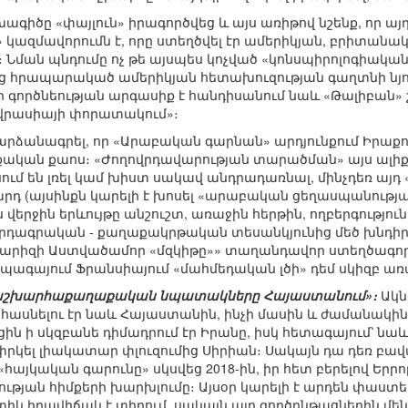
գիծը «փայլուն» իրագործվեց և այս առիթով նշենք, որ այ
 կազմավորումն է, որը ստեղծվել էր ամերիկյան, բրիտան
։ Նման պնդումը ոչ թե այսպես կոչված «կոնսպիրոլոգիակա
ից հրապարակած ամերիկյան հետախուզության գաղտնի նյու
ի գործնեության արգասիք է հանդիսանում նաև «Թալիբան» 
Եվրասիայի փորատակում»։
արձանագրել, որ «Արաբական գարնան» արդյունքում Իրաքում
քական քաոս։ «Ժողովրդավարության տարածման» այս ալիքի
ում են լռել կամ խիստ սակավ անդրադառնալ, մինչդեռ այդ
 մարդ (այսինքն կարելի է խոսել «արաբական ցեղասպանությ
Այս վերջին երևույթը անշուշտ, առաջին հերթին, ողբերգությ
վրդագրական - քաղաքակրթական տեսանկյունից մեծ խնդիր
արիզի Աստվածամոր «մզկիթը»» տաղանդավոր ստեղծագործո
պագայում Ֆրանսիայում «մահմեդական լծի» դեմ սկիզբ ա
 աշխարհաքաղաքական նպատակները Հայաստանում»։
Ակն
հասնելու էր նաև Հայաստանին, ինչի մասին և ժամանակին գ
ն ի սկզբանե դիմադրում էր Իրանը, իսկ հետագայում՝ ն
րկել լիակատար փլուզումից Սիրիան։ Սակայն դա դեռ բավ
«հայկական գարունը» սկսվեց 2018-ին, իր հետ բերելով Երր
թյան հիմքերի խարխլումը։ Այսօր կարելի է արդեն փաստե
կ իրավիճակ է տիրում, սակայն այդ գործընթացներին մե