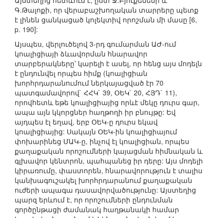
Այստեղից հետևում է, ըստ Ջ.Բյուքենենի և
Գ.Թալոքի, որ վերաբաշխողական տարրերը պետք
է լինեն ցանկացած կոլեկտիվ որոշման մի մասը [6,
p. 190]:
Այսպես, վերլուծելով 3-րդ գումարման ԱԺ-ում
կոալիցիայի ձևավորման հնարավոր
տարբերակները՝ կարելի է ասել, որ հենց այս մոդելն
է ընդունվել որպես հիմք (կոալիցիան
խորհրդարանումում ներկայացված էր 70
պատգամավորով` ՀՀԿ` 39, ՕԵԿ` 20, ՀՅԴ` 11),
որովհետև եթե կոալիցիայից որևէ մեկը դուրս գար,
ապա այն կկորցներ հաղթողի իր բնույթը: Եվ
այդպես էլ եղավ, երբ ՕԵԿ-ը դուրս եկավ
կոալիցիայից: Սակայն ՕԵԿ-ին կոալիցիայում
փոխարինեց ՄԱԿ-ը, ինչով էլ կոալիցիան, որպես
քաղաքական որոշումների կայացման հիմնական և
գլխավոր կենտրոն, պահպանեց իր դերը: Այս մոդելի
կիրառումը, փաստորեն, հնարավորություն է տալիս
կանխագուշակել խորհրդարանում քաղաքական
ուժերի ապագա դասավորվածությունը: Այստեղից
պարզ երևում է, որ որոշումների ընդունման
գործընթացի ժամանակ հաղթանակի համար