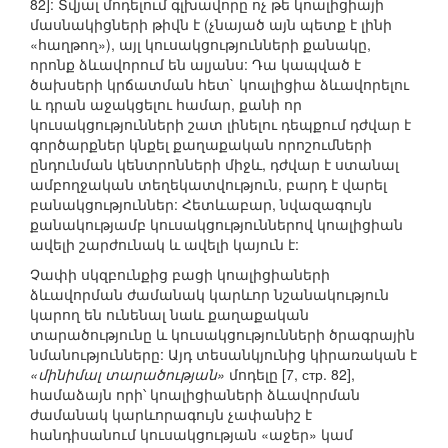
82]: Տվյալ մոդելում գլխավորը ոչ թե կոալիցիայի
մասնակիցների թիվն է (չնայած այն պետք է լինի
«հաղթող»), այլ կուսակցությունների քանակը,
որոնք ձևավորում են ալյանս: Դա կապված է
ծախսերի կրճատման հետ` կոալիցիա ձևավորելու
և դրան աջակցելու համար, քանի որ
կուսակցությունների շատ լինելու դեպքում դժվար է
գործարքներ կնքել քաղաքական որոշումների
ընդունման կենտրոնների միջև, դժվար է ստանալ
ամբողջական տեղեկատվություն, բարդ է վարել
բանակցություններ: Հետևաբար, նվազագույն
քանակությամբ կուսակցություններով կոալիցիան
ավելի շարժունակ և ավելի կայուն է:
Չափի սկզբունքից բացի կոալիցիաների
ձևավորման ժամանակ կարևոր նշանակություն
կարող են ունենալ նաև քաղաքական
տարածությունը և կուսակցությունների ծրագրային
նմանությունները: Այդ տեսանկյունից կիրառական է
«մինիմալ տարածության»
մոդելը [7, стр. 82],
համաձայն որի՝ կոալիցիաների ձևավորման
ժամանակ կարևորագույն չափանիշ է
հանդիսանում կուսակցության «աջեր» կամ