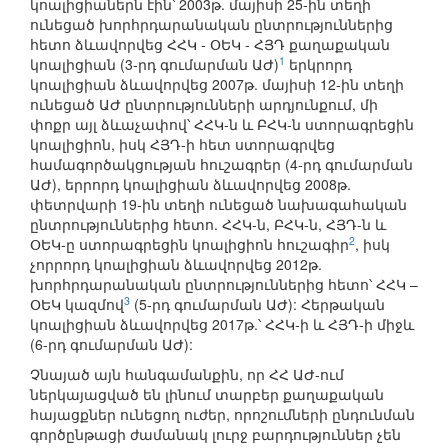
կոալիցիաներն էին՝ 2003թ. մայիսի 25-ին տեղի
ունեցած խորհրդարանական ընտրություններից
հետո ձևավորվեց ՀՀԿ - ՕԵԿ - ՀՅԴ քաղաքական
1
կոալիցիան (3-րդ գումարման ԱԺ)
երկրորդ
կոալիցիան ձևավորվեց 2007թ. մայիսի 12-ին տեղի
ունեցած ԱԺ ընտրությունների արդյունքում, մի
փոքր այլ ձևաչափով՝ ՀՀԿ-ն և ԲՀԿ-ն ստորագրեցին
կոալիցիոն, իսկ ՀՅԴ-ի հետ ստորագրվեց
համագործակցության հուշագրեր (4-րդ գումարման
ԱԺ), երրորդ կոալիցիան ձևավորվեց 2008թ.
փետրվարի 19-ին տեղի ունեցած նախագահական
ընտրություններից հետո. ՀՀԿ-ն, ԲՀԿ-ն, ՀՅԴ-ն և
2
ՕԵԿ-ը ստորագրեցին կոալիցիոն հուշագիր
, իսկ
չորրորդ կոալիցիան ձևավորվեց 2012թ.
խորհրդարանական ընտրություններից հետո՝ ՀՀԿ –
3
ՕԵԿ կազմով
(5-րդ գումարման ԱԺ): Հերթական
կոալիցիան ձևավորվեց 2017թ.՝ ՀՀԿ-ի և ՀՅԴ-ի միջև
(6-րդ գումարման ԱԺ):
Չնայած այն հանգամանքին, որ ՀՀ ԱԺ-ում
ներկայացված են լինում տարբեր քաղաքական
հայացքներ ունեցող ուժեր, որոշումների ընդունման
գործընթացի ժամանակ լուրջ բարդություններ չեն