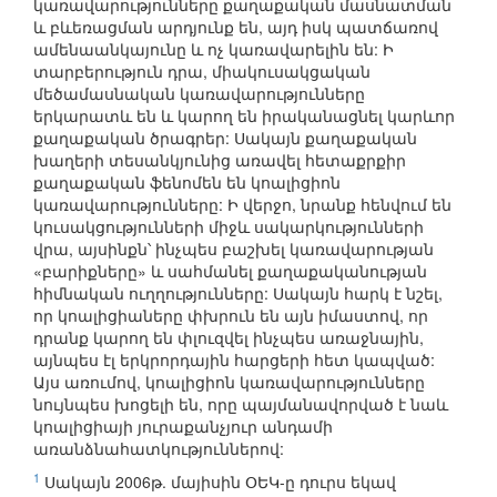
կառավարությունները քաղաքական մասնատման
և բևեռացման արդյունք են, այդ իսկ պատճառով
ամենաանկայունը և ոչ կառավարելին են: Ի
տարբերություն դրա, միակուսակցական
մեծամասնական կառավարությունները
երկարատև են և կարող են իրականացնել կարևոր
քաղաքական ծրագրեր: Սակայն քաղաքական
խաղերի տեսանկյունից առավել հետաքրքիր
քաղաքական ֆենոմեն են կոալիցիոն
կառավարությունները: Ի վերջո, նրանք հենվում են
կուսակցությունների միջև սակարկությունների
վրա, այսինքն՝ ինչպես բաշխել կառավարության
«բարիքները» և սահմանել քաղաքականության
հիմնական ուղղությունները: Սակայն հարկ է նշել,
որ կոալիցիաները փխրուն են այն իմաստով, որ
դրանք կարող են փլուզվել ինչպես առաջնային,
այնպես էլ երկրորդային հարցերի հետ կապված:
Այս առումով, կոալիցիոն կառավարությունները
նույնպես խոցելի են, որը պայմանավորված է նաև
կոալիցիայի յուրաքանչյուր անդամի
առանձնահատկություններով:
1
Սակայն 2006թ. մայիսին ՕԵԿ-ը դուրս եկավ