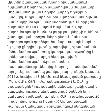
Այստեղ քաղաքական խաղը հիմնականում
ընթանում է քվորումի ապահովման ժամանակ:
Մեծամասնության կողմից կարող է դաշինք
կազմվել, և դրա արդյունքում փոքրամասնության
կամ ընդդիմության նախաձեռնությունները չեն
ընդունվում: Սա վկայում է այն մասին, որ
ընդդիմությունը հաճախ լուրջ լծակներ չի ունենում
քաղաքական որոշումների ընդունման վրա
ազդեցություն գործելու համար: Սակայն հարկ է
նշել, որ ընդդիմությունը, օգտվելով իշխանական
մեծամասնության թույլ կարգապահությունից և
կոնկրետ տվյալ հարցի հետ կապված
մեծամասնության ներսում առկա
տարաձայնություններից, կարող է համախմբման
արդյունքում հասնել ցանկալի արդյունքի: Այսպես,
2014թ. հունիսի 18-ին ԱԺ-ում ձևավորված քառյակը
(ԲՀԿ, ՀԱԿ, ՀՅԴ, «Ժառանգություն») և ՕԵԿ-ը
տապալեցին Կուտակային կենսաթոշակի մասին
կառավարության ներկայացրած օրենքի նոր
նախագծի քվեարկությունը: ՀԱԿ-ի պահանջած 20
րոպե ընդմիջումից հետո ՀՀ ԱԺ նախագահ
Գալուստ Սահակյանը օրակարգում ընդգրկված