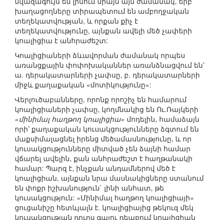
նվազագույն են լինում միայն այն ժամանակ, երբ
խաղացողները տիրապետում են ամբողջական
տեղեկատվության, և որքան քիչ է
տեղեկատվությունը, այնքան ավելի մեծ չափերի
կոալիցիա է անհրաժեշտ:
Կոալիցիաների ձևավորման ժամանակ որպես
առանցքային փոփոխականներ առանձնացվում են՝
ա. դերակատարների չափսը, բ. դերակատարների
միջև քաղաքական «մոտիկությունը»:
Վերլուծաբանները, որոնք որոշիչ են համարում
կոալիցիաների չափսը, կողմնակից են Ու.Ռայկերի
«մինիմալ հաղթող կոալիցիա»
մոդելին, համաձայն
որի՝ քաղաքական կուսակցությունները ձգտում են
մաքսիմալացնել իրենց մեծամասնությունը, և որ
կուսակցությունները միտված չեն ձայնի համար
վճարել ավելին, քան անհրաժեշտ է հաղթանակի
համար: Պարզ է, ինչքան անդամներով մեծ է
կոալիցիան, այնքան նրա մասնակիցները ստանում
են փոքր իշխանություն` լինի անհատ, թե
կուսակցություն: «Մինիմալ հաղթող կոալիցիայի»
ցուցանիշը հետևյալն է. կոալիցիայից թեկուզ մեկ
կուսակցության դուրս գալու դեպքում կոալիցիան