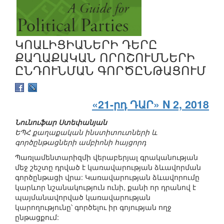
ԿՈԱԼԻՑԻԱՆԵՐԻ ԴԵՐԸ
ՔԱՂԱՔԱԿԱՆ ՈՐՈՇՈՒՄՆԵՐԻ
ԸՆԴՈՒՆՄԱՆ ԳՈՐԾԸՆԹԱՑՈՒՄ
«21-րդ ԴԱՐ» N 2, 2018
Նունուֆար Ստեփանյան
ԵՊՀ քաղաքական ինստիտուտների և
գործընթացների ամբիոնի հայցորդ
Պառլամենտարիզմի վերաբերյալ գրականության
մեջ շեշտը դրված է կառավարության ձևավորման
գործընթացի վրա: Կառավարության ձևավորումը
կարևոր նշանակություն ունի, քանի որ դրանով է
պայմանավորված կառավարության
կարողությունը՝ գործելու իր գոյության ողջ
ընթացքում: