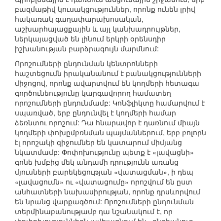
բազմաթիվ կուսակցություններ, որոնք ունեն լրիվ
հակառակ գաղափարախոսական,
աշխարհայացքային և այլ կանխադրույթներ,
ներկայացված են լինում երկրի օրենսդիր
իշխանության բարձրագույն մարմնում:
Որոշումների ընդունման կենտրոնների
հաշտեցումն իրականանում է բանակցությունների
միջոցով, որոնք ավարտվում են կողմերի հետագա
գործունեությունը կարգավորող համատեղ
որոշումների ընդունմամբ: Կոնֆլիկտը համարվում է
սպառված, երբ ընդունվել է կողմերի համար
ձեռնտու որոշում: Դա հնարավոր է դառնում միայն
կողմերի փոխըմբռնման պայմաններում, երբ բոլորն
էլ որոշակի զիջումներ են կատարում միմյանց
նկատմամբ: Փոփոխությունը պետք է «լավացնի»
գոնե խմբից մեկ անդամի դրությունն առանց
մյուսների բարեկեցության «վատացման», ի դեպ
«լավացումն» ու «վատացումը» որոշվում են ըստ
անհատների նախասիրության, որոնք դրսևորվում
են նրանց վարքագծում: Որոշումների ընդունման
տերմինաբանությամբ դա նշանակում է, որ