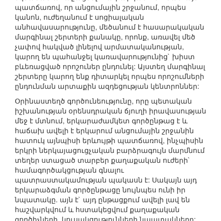
պատճառով, որ անցումային շրջանում, որպես
կանոն, ուժեղանում է սոցիալական
անհավասարությունը, մեծանում է հասարակական
մարգինալ շերտերի քանակը, որոնք, առավել մեծ
չափով հակված լինելով արմատականության,
կարող են պահանջել կառավարությունից` խիստ
բևեռացված որոշուներ ընդունել: Այստեղ մարգինալ
շերտերը կարող ենք դիտարկել որպես որոշումների
ընդունման արտաքին ազդեցության կենտրոններ:
Օրինաստեղծ գործունեությունը, որը պետական
իշխանության օրենսդրական ճյուղի իրավասության
մեջ է մտնում, երկարաժամկետ գործընթաց է և
հաճախ ավելի է երկարում անցումային շրջանին
հատուկ այնպիսի երևույթի պատճառով, ինչպիսին
երկրի ներկայացուցչական բարձրագույն մարմնում
տեղեր ստացած տարբեր քաղաքական ուժերի`
համագործակցության գնալու
պատրաստակամության պակասն է: Սակայն այդ
երկարաձգման գործընթացը նույնպես ունի իր
նպատակը. այն է` այդ ընթացքում ավելի լավ են
հաշվարկվում և հստակեցվում քաղաքական
գործիչների, կուսակցությունների նպատակները: