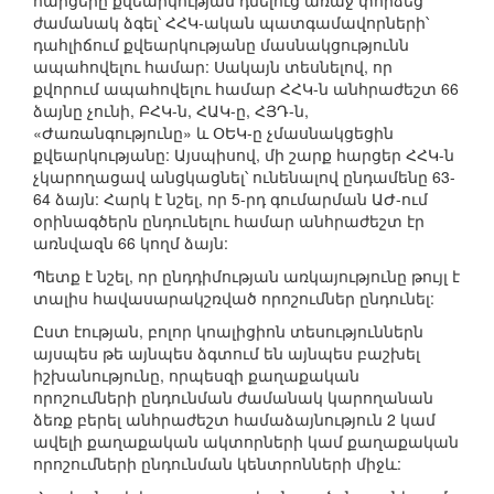
հարցերը քվեարկության դնելուց առաջ փորձեց
ժամանակ ձգել՝ ՀՀԿ-ական պատգամավորների՝
դահլիճում քվեարկությանը մասնակցությունն
ապահովելու համար: Սակայն տեսնելով, որ
քվորում ապահովելու համար ՀՀԿ-ն անհրաժեշտ 66
ձայնը չունի, ԲՀԿ-ն, ՀԱԿ-ը, ՀՅԴ-ն,
«Ժառանգությունը» և ՕԵԿ-ը չմասնակցեցին
քվեարկությանը: Այսպիսով, մի շարք հարցեր ՀՀԿ-ն
չկարողացավ անցկացնել՝ ունենալով ընդամենը 63-
64 ձայն: Հարկ է նշել, որ 5-րդ գումարման ԱԺ-ում
օրինագծերն ընդունելու համար անհրաժեշտ էր
առնվազն 66 կողմ ձայն:
Պետք է նշել, որ ընդդիմության առկայությունը թույլ է
տալիս հավասարակշռված որոշումներ ընդունել:
Ըստ էության, բոլոր կոալիցիոն տեսություններն
այսպես թե այնպես ձգտում են այնպես բաշխել
իշխանությունը, որպեսզի քաղաքական
որոշումների ընդունման ժամանակ կարողանան
ձեռք բերել անհրաժեշտ համաձայնություն 2 կամ
ավելի քաղաքական ակտորների կամ քաղաքական
որոշումների ընդունման կենտրոնների միջև: