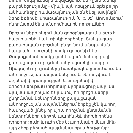
փոփոխություններն ավելացնում են «ընդհանուր
բարեկեցությունը» միայն այն դեպքում, եթե բոլոր
անհատները համաձայնության են եկել, այսինքն՝
ձեռք է բերվել միաձայնություն [6, p. 92]: Արդյունքում՝
ընդունվում են կոմպրոմիսային որոշումներ:
Որոշումների ընդունման գործընթացում պետք է
հաշվի առնել նաև ռիսկի գործոնը: Ցանկացած
քաղաքական որոշման ընդունում անպայման
կապված է որոշակի ռիսկի գործոնի հետ:
Քաղաքական ռիսկը ցանկացած մակարդակի
քաղաքական որոշման անբացառելի տարրն է:
Ռիսկային որոշումները հատկապես ընդունվում են
անորոշության պայմաններում և բնորոշվում է
օբյեկտիվ իրադրության և սուբյեկտիվ
գործունեության փոխհարաբերակցությամբ: Սա
պայմանավորված է նրանով, որ որոշումների
ընդունման կենտրոնները քաղաքական
անորոշության պայմաններում երբեք չեն կարող
համոզված լինել, որ մյուս որոշման ընդունման
կենտրոնները վերջին պահին չեն փոխի իրենց
դիրքորոշումը և ուժի մեջ կշարունակի մնալ մինչ
այդ ձեռք բերված պայմանավորվածությունը: