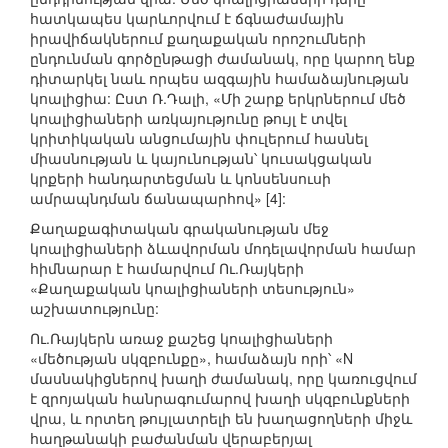
հատկապես կարևորվում է ճգնաժամային
իրավիճակներում քաղաքական որոշումների
ընդունման գործընթացի ժամանակ, որը կարող ենք
դիտարկել նաև որպես ազգային համաձայնության
կոալիցիա: Ըստ Ռ.Դալի, «Մի շարք երկրներում մեծ
կոալիցիաների առկայությունը թույլ է տվել
կրիտիկական անցումային փուլերում հասնել
միասնության և կայունության՝ կուսակցական
կրքերի հանդարտեցման և կոնսենսուսի
ամրապնդման ճանապարհով» [4]:
Քաղաքագիտական գրականության մեջ
կոալիցիաների ձևավորման մոդելավորման համար
հիմնարար է համարվում Ու.Ռայկերի
«Քաղաքական կոալիցիաների տեսություն»
աշխատությունը:
Ու.Ռայկերն առաջ քաշեց կոալիցիաների
«մեծության սկզբունքը», համաձայն որի՝ «N
մասնակիցներով խաղի ժամանակ, որը կառուցվում
է զրոյական հանրագումարով խաղի սկզբունքների
վրա, և որտեղ թույլատրելի են խաղացողների միջև
հաղթանակի բաժանման վերաբերյալ