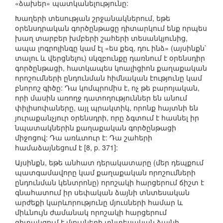
«ձախեր» պատկանելությունը:
Խաղերի տեսության շրջանակներում, եթե
օրենսդրական գործընթացը դիտարկում ենք որպես
խաղ տարբեր խմբերի շահերի տեսանկյունից,
ապա լոգրոլինգը կամ էլ «ես քեզ, դու ինձ» (այսինքն`
տալու և վերցնելու) սկզբունքը դառնում է օրենսդիր
գործընթացի, հատկապես կոալիցիոն քաղաքական
որոշումների ընդունման հիմնական էությունը կամ
բնորոշ գիծը: Դա կոմպրոմիս է, ոչ թե բարոյական,
որի մասին առողջ դատողություններ են անում
փիլիսոփաները, այլ պրակտիկ, որոնք հայտնի են
յուրաքանչյուր օրենսդրի, որը ձգտում է հասնել իր
նպատակներին քաղաքական գործընթացի
միջոցով: Դա առևտուր է: Դա շահերի
համաձայնեցում է [8, p. 371]:
Այսինքն, եթե անհատ դերակատարը (մեր դեպքում
պատգամավորը կամ քաղաքական որոշումների
ընդունման կենտրոնը) որոշակի հարցերում ճիշտ է
գնահատում իր սեփական ձայնի տնտեսական
արժեքի կարևորությունը մյուսների համար և
միևնույն ժամանակ որոշակի հարցերում
գիտակցում է մյուսների տնտեսական ձայնի