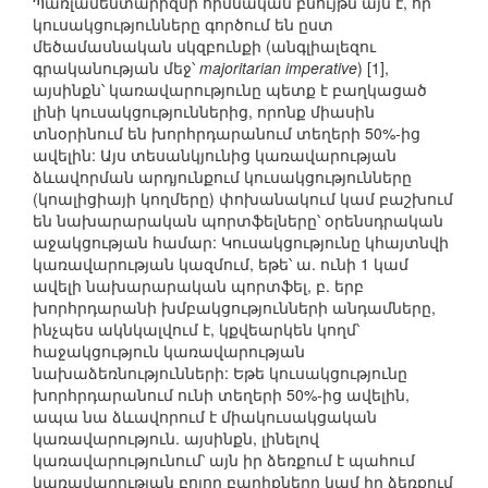
Պառլամենտարիզմի հիմնական բնույթն այն է, որ
կուսակցությունները գործում են ըստ
մեծամասնական սկզբունքի (անգլիալեզու
գրականության մեջ՝
majoritarian imperative
) [1],
այսինքն՝ կառավարությունը պետք է բաղկացած
լինի կուսակցություններից, որոնք միասին
տնօրինում են խորհրդարանում տեղերի 50%-ից
ավելին: Այս տեսանկյունից կառավարության
ձևավորման արդյունքում կուսակցությունները
(կոալիցիայի կողմերը) փոխանակում կամ բաշխում
են նախարարական պորտֆելները՝ օրենսդրական
աջակցության համար: Կուսակցությունը կհայտնվի
կառավարության կազմում, եթե՝ ա. ունի 1 կամ
ավելի նախարարական պորտֆել, բ. երբ
խորհրդարանի խմբակցությունների անդամները,
ինչպես ակնկալվում է, կքվեարկեն կողմ՝
հաջակցություն կառավարության
նախաձեռնությունների: Եթե կուսակցությունը
խորհրդարանում ունի տեղերի 50%-ից ավելին,
ապա նա ձևավորում է միակուսակցական
կառավարություն. այսինքն, լինելով
կառավարությունում՝ այն իր ձեռքում է պահում
կառավարության բոլոր բարիքները կամ իր ձեռքում