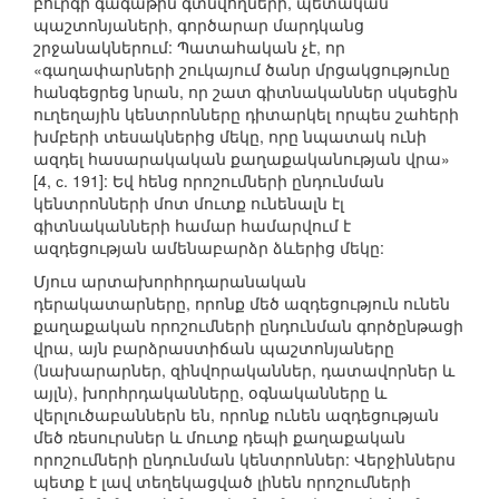
բուրգի գագաթին գտնվողների, պետական
պաշտոնյաների, գործարար մարդկանց
շրջանակներում: Պատահական չէ, որ
«գաղափարների շուկայում ծանր մրցակցությունը
հանգեցրեց նրան, որ շատ գիտնականներ սկսեցին
ուղեղային կենտրոնները դիտարկել որպես շահերի
խմբերի տեսակներից մեկը, որը նպատակ ունի
ազդել հասարակական քաղաքականության վրա»
[4, с. 191]: Եվ հենց որոշումների ընդունման
կենտրոնների մոտ մուտք ունենալն էլ
գիտնականների համար համարվում է
ազդեցության ամենաբարձր ձևերից մեկը:
Մյուս արտախորհրդարանական
դերակատարները, որոնք մեծ ազդեցություն ունեն
քաղաքական որոշումների ընդունման գործընթացի
վրա, այն բարձրաստիճան պաշտոնյաները
(նախարարներ, զինվորականներ, դատավորներ և
այլն), խորհրդականները, օգնականները և
վերլուծաբաններն են, որոնք ունեն ազդեցության
մեծ ռեսուրսներ և մուտք դեպի քաղաքական
որոշումների ընդունման կենտրոններ: Վերջիններս
պետք է լավ տեղեկացված լինեն որոշումների