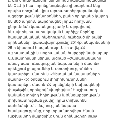
է: Այս միությունները սերտորեն համագործակցում
են ԶԼՄ-ի հետ, որոնք նույնպես դիտարկում ենք
որպես որոշման վրա արտախորհրդարանական
ազդեցության կենտրոններ, քանի որ դրանք կարող
են մեծ աղմուկ բարձրացնել որևէ որոշման
ընդունման կապակցությամբ և այդպիսով
ձևավորել հասարակական կարծիք: Բերենք
հասարակական հնչեղություն ունեցած մի քանի
օրինակներ. կառավարությունը 2014թ. սեպտեմբերի
25-ի նիստում հավանություն էր տվել ՀՀ
աշխատանքի և սոցիալական հարցերի նախարար
Ա.Ասատրյանի ներկայացրած «Ժամանակավոր
անաշխատունակության նպաստների մասին»
օրենքում լրացումներ և փոփոխություններ
կատարելու մասին և «Պետական նպաստների
մասին» ՀՀ օրենքում փոփոխություններ
կատարելու մասին ՀՀ օրենքների նախագծերի
փաթեթին, որոնցով նվազեցվում է աշխատող
կանանց տրվող հղիության և ծննդաբերության
փոխհատուցման չափը, դրա փոխարեն
սահմանվում է մայրության նպաստ
հասկացությունը, որը տրամադրվելու է նաև
չաշխատող մայրերին: Սույն օրինագիծը լուրջ