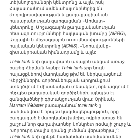
տեխնոլոգիաների կենտրոնը և այլն, իսկ
Հայաստանում ամենահայտնիներից են
Ժողովրդավարության և քաղաքացիական
հասարակության զարգացման «Արմատ»
կենտրոնը, Միջազգային քաղաքականության
հետազոտությունների հայկական խումբը (
AIPRG
),
Ազգային և միջազգային ուսումնասիրությունների
հայկական կենտրոնը (
ACNIS
), «Նորավանք»
գիտակրթական հիմնադրամը և այլն:
Think tank
-երի գաղափարն առաջին անգամ առաջ
քաշեց Հերման Կանը:
Think tank
-երը նույն
հայացքներով մարդկանց թիմ են ներկայացնում:
Վերջիններիս գործունեության արդյունքում
ստեղծվում է միասնական տեսակետ, որն ազդում է
ինչպես քաղաքական գործիչների, այնպես էլ
զանգվածների գիտակցության վրա: Օրինակ,
Marriam Webster
բառարանում
think tank
-ը
սահմանվում է որպես կազմակերպություն, որը
բաղկացած է մարդկանց խմբից, ովքեր առաջ են
քաշում նոր գաղափարներ կոնկրետ թեմայի շուրջ և
2
խորհուրդ տալիս դրանց լուծման վերաբերյալ
:
Think tank
-երի գրեթե համանման սահմանումներ