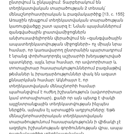
ընտրվում և ընկալվում: Տարբերակում են
տեղեկատվական տարածության 2 տեսակ`
մենաշնորհատիրական և բազմակարծիք [13, с. 155]:
Առաջին դեպքում տեղեկատվական տարածության
կառուցվածքը շատ պարզ է: Նման պայմաններում
զանգվածային լրատվամիջոցներն
անխուսափելիորեն վերածվում են «զանգվածային
ապատեղեկատվության միջոցների» ոչ միայն նրա
համար, որ կառավարող ընտրանին պարտադրում
է նրանց փոխհաղորդել աշխարհի խեղաթյուրված
պատկերը, այլև նրա համար, որ ավտորիտար և
տոտալիտար հասարակություններում բազմաթիվ
թեմաներ և իրադարձություններ փակ են ազատ
քննարկման համար: Ակնհայտ է, որ
տեղեկատվական մենաշնորհի համար
պահանջվում է ուժեղ իշխանություն (ավտորիտար
կամ տոտալիտար), քանի որ այն պետք է փակի
այլընտրանքային տեղեկատվության ինչպես
ներքին, այնպես էլ արտաքին աղբյուրները: Եթե
մենաշնորհատիրական տեղեկատվական
տարածությունում հասարակությունն ի վիճակի չէ
ազդելու իշխանության գործունեության վրա, ապա
բազմակարծիք տեղեկատվական