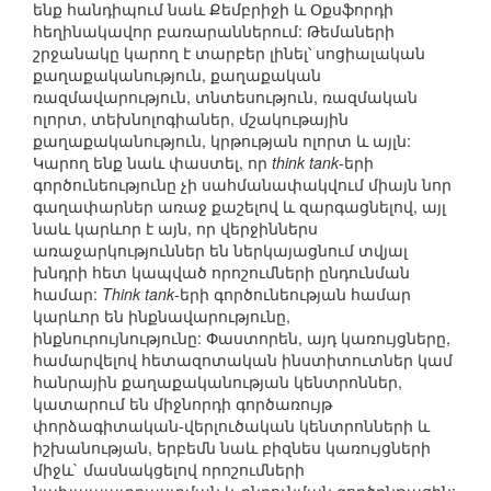
ենք հանդիպում նաև Քեմբրիջի և Օքսֆորդի
հեղինակավոր բառարաններում: Թեմաների
շրջանակը կարող է տարբեր լինել՝ սոցիալական
քաղաքականություն, քաղաքական
ռազմավարություն, տնտեսություն, ռազմական
ոլորտ, տեխնոլոգիաներ, մշակութային
քաղաքականություն, կրթության ոլորտ և այլն:
Կարող ենք նաև փաստել, որ
think tank
-երի
գործունեությունը չի սահմանափակվում միայն նոր
գաղափարներ առաջ քաշելով և զարգացնելով, այլ
նաև կարևոր է այն, որ վերջիններս
առաջարկություններ են ներկայացնում տվյալ
խնդրի հետ կապված որոշումների ընդունման
համար:
Think tank
-երի գործունեության համար
կարևոր են ինքնավարությունը,
ինքնուրույնությունը: Փաստորեն, այդ կառույցները,
համարվելով հետազոտական ինստիտուտներ կամ
հանրային քաղաքականության կենտրոններ,
կատարում են միջնորդի գործառույթ
փորձագիտական-վերլուծական կենտրոնների և
իշխանության, երբեմն նաև բիզնես կառույցների
միջև` մասնակցելով որոշումների