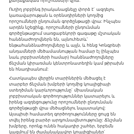
քաղաքական որոշումների վրա:
Ուղիղ լոբբինգ իրականացնելը փորձ է` ազդելու
կառավարության և օրենսդիրների կողմից
որոշումների ընդուման գործընթացի վրա: Ինչպես
արդեն նշեցինք, որոշումների ընդունման
գործընթացում սառցաբեկորի գագաթը մշտական
հանձնաժողովներն են, այնուհետև՝
ենթահանձնաժողովները և այլն, և հենց Կոնգրեսի
անդամների մեծամասնության համար էլ (ինչպես
նաև լոբբիստների համար) հանձնաժողովները
ճնշման կիրառման կենտրոնատեղին կամ թիրախն
են հնադիսանում:
Հատկապես վերջին տարիներին մեծացել է
տարբեր ճնշման խմբերի կողմից կոալիցիայի
ստեղծման կարևորությունը` միասնական
լոբբիստական գործողություններ կատարելու և
իրենց ազդեցությունը որոշումների ընդունման
գործընթացի վրա մեծացնելու նպատակով:
Այսպիսի համատեղ գործողությունները ցույց են
տվել իրենց բարձր արդյունավետությունը: Ճնշման
խմբերը, որոնք ունեն հակադիր շահեր, երբեմն
կազմում են ժամանակավոր կոալիցիաներ`