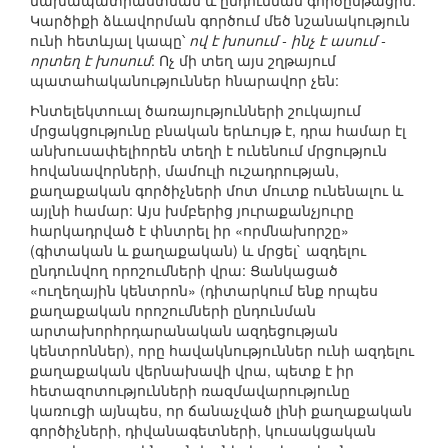
նախապատրաստման և ընդունման գործընթացին:
Կարծիքի ձևավորման գործում մեծ նշանակություն
ունի հետևյալ կապը՝
ով է խոսում - ինչ է ասում -
որտեղ է խոսում
: Ոչ մի տեղ այս շղթայում
պատահականություններ հնարավոր չեն:
Ինտելեկտուալ ծառայությունների շուկայում
մրցակցությունը բնական երևույթ է, դրա համար էլ
անխուսափելիորեն տեղի է ունենում մրցություն
հովանավորների, մամուլի ուշադրության,
քաղաքական գործիչների մոտ մուտք ունենալու և
այլնի համար: Այս խմբերից յուրաքանչյուրը
հարկադրված է փնտրել իր «որմնախորշը»
(գիտական և քաղաքական) և մրցել` ազդելու
ընդունվող որոշումների վրա: Ցանկացած
«ուղեղային կենտրոն» (դիտարկում ենք որպես
քաղաքական որոշումների ընդունման
արտախորհրդարանական ազդեցության
կենտրոններ), որը հավակնություններ ունի ազդելու
քաղաքական վերնախավի վրա, պետք է իր
հետազոտությունների ռազմավարությունը
կառուցի այնպես, որ ճանաչված լինի քաղաքական
գործիչների, դիվանագետների, կուսակցական