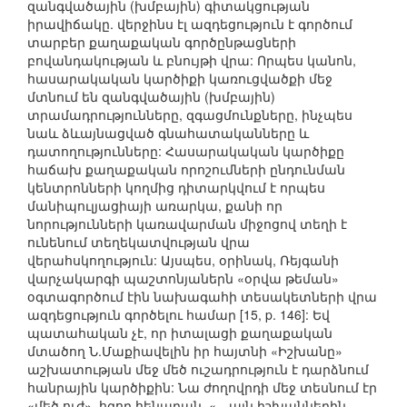
զանգվածային (խմբային) գիտակցության
իրավիճակը. վերջինս էլ ազդեցություն է գործում
տարբեր քաղաքական գործընթացների
բովանդակության և բնույթի վրա: Որպես կանոն,
հասարակական կարծիքի կառուցվածքի մեջ
մտնում են զանգվածային (խմբային)
տրամադրությունները, զգացմունքները, ինչպես
նաև ձևայնացված գնահատականները և
դատողությունները: Հասարակական կարծիքը
հաճախ քաղաքական որոշումների ընդունման
կենտրոնների կողմից դիտարկվում է որպես
մանիպուլյացիայի առարկա, քանի որ
նորությունների կառավարման միջոցով տեղի է
ունենում տեղեկատվության վրա
վերահսկողություն: Այսպես, օրինակ, Ռեյգանի
վարչակարգի պաշտոնյաներն «օրվա թեման»
օգտագործում էին նախագահի տեսակետների վրա
ազդեցություն գործելու համար [15, p. 146]: Եվ
պատահական չէ, որ իտալացի քաղաքական
մտածող Ն.Մաքիավելին իր հայտնի «Իշխանը»
աշխատության մեջ մեծ ուշադրություն է դարձնում
հանրային կարծիքին: Նա ժողովրդի մեջ տեսնում էր
«մեծ ուժ», հզոր հենարան. «…այն իշխաններին,