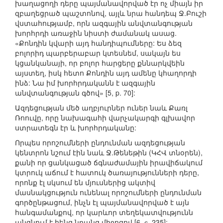
խաղացողի դերը պայմանավորված էր ոչ միայն իր
զբաղեցրած պաշտոնով, այլև նրա հանդեպ Ջ.Բուշի
վստահությամբ, որն ազգային անվտանգության
խորհրդի առաջին նիստի ժամանակ ասաց.
«Քոնդին կվարի այդ հանդիպումները: Ես ձեզ
բոլորիդ պարբերաբար կտեսնեմ, սակայն ես
կցանկանայի, որ բոլոր հարցերը քննարկվեին
այստեղ, իսկ հետո Քոնդին այդ ամենը կհաղորդի
ինձ: Նա իմ խորհրդականն է ազգային
անվտանգության գծով» [5, p. 70]:
Ազդեցության մեծ աղբյուրներ ուներ նաև Քառլ
Ռոուվը, որը նախագահի վարչակարգի գլխավոր
ստրատեգն էր և խորհրդականը:
Որպես որոշումների ընդունման ազդեցության
կենտրոն նշում էին նաև Ջ.Թենեթին (ԿՀՎ տնօրեն),
քանի որ ցանկացած ճգնաժամային իրավիճակում
կտրուկ աճում է հատուկ ծառայությունների դերը,
որոնք էլ սկսում են մյուսներից ակտիվ
մասնակցություն ունենալ որոշումների ընդունման
գործընթացում, ինչն էլ պայմանավորված է այն
հանգամանքով, որ կարևոր տեղեկատվությունն
անցնում է հենց նրանց միջոցով [6, с. 235]: