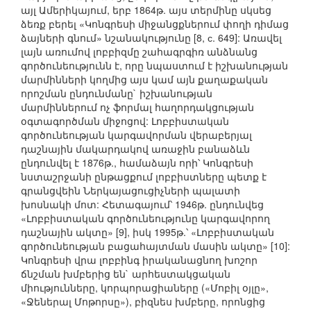
այլ Ամերիկայում, երբ 1864թ. այս տերմինը սկսեց
ձեռք բերել «Կոնգրեսի միջանցքներում փողի դիմաց
ձայների գնում» նշանակությունը [8, с. 649]: Առավել
լայն առումով լոբբիզմը շահագրգիռ անձնանց
գործունեությունն է, որը նպաստում է իշխանության
մարմինների կողմից այս կամ այն քաղաքական
որոշման ընդունմանը` իշխանության
մարմիններում ոչ ֆորմալ հաղորդակցության
օգտագործման միջոցով: Լոբբիստական
գործունեության կարգավորման վերաբերյալ
դաշնային մակարդակով առաջին բանաձևն
ընդունվել է 1876թ., համաձայն որի՝ Կոնգրեսի
նստաշրջանի ընթացքում լոբբիստները պետք է
գրանցվեին Ներկայացուցիչների պալատի
խոսնակի մոտ: Հետագայում՝ 1946թ. ընդունվեց
«Լոբբիստական գործունեությունը կարգավորող
դաշնային ակտը» [9], իսկ 1995թ.՝ «Լոբբիստական
գործունեության բացահայտման մասին ակտը» [10]:
Կոնգրեսի վրա լոբբինգ իրականացնող խոշոր
ճնշման խմբերից են` արհեստակցական
միությունները, կորպորացիաները («Մոբիլ օյլը»,
«Ջեներալ Մոթորսը»), բիզնես խմբերը, որոնցից