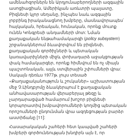
ամենահզորներն են Արդյունաբերողների ազգային
ասոցիացիան, Ամերիկյան առևտրի պալատը,
Բիզնեսի կլոր սեղանը, ինչպես նաև ազգային
լոբբինգ իրականացնող խմբերը, մասնավորապես`
հայկական, հրեական, հունական, որոնք մուտք
ունեն Կոնգրեսի անդամների մոտ: Նման
քաղաքական ենթահամակարգի (
policy subsystem
)
շրջանակներում ձևավորվում են բիզնեսի,
քաղաքական գործիչների և պետական
կառավարիչների միջև փոխադարձ աջակցության
փակ համակարգեր, որոնք հիմնվում են ոչ միայն
պաշտոնական, այլև ստվերային շփումների վրա:
Սակայն դեռևս 1977թ. լույս տեսած
«Քաղաքականություն և շուկաներ» աշխատության
մեջ Չ.Լինդբլոմը ձևակերպում է քաղաքական
անհավասարության վերաբերյալ թեզը և
չարդարացված համարում խոշոր բիզնեսի
կորպորատիվ խմբավորումների կողմից պետական
որոշումների ընդունման վրա ազդեցության բարձր
աստիճանը [11]:
Հասարակական շահերի հետ կապված շահերի
խմբերի գործունեության խնդիրն այն է, որ