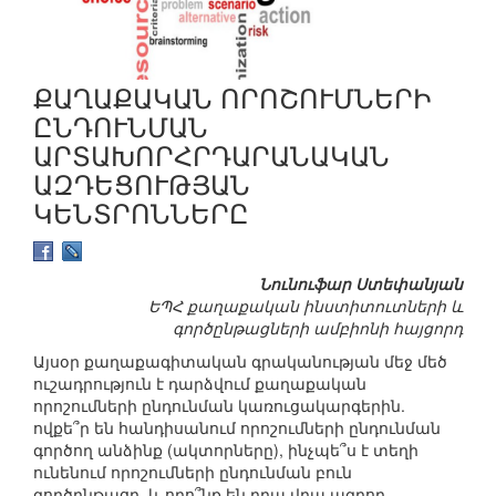
ՔԱՂԱՔԱԿԱՆ ՈՐՈՇՈՒՄՆԵՐԻ
ԸՆԴՈՒՆՄԱՆ
ԱՐՏԱԽՈՐՀՐԴԱՐԱՆԱԿԱՆ
ԱԶԴԵՑՈՒԹՅԱՆ
ԿԵՆՏՐՈՆՆԵՐԸ
Նունուֆար Ստեփանյան
ԵՊՀ քաղաքական ինստիտուտների և
գործընթացների ամբիոնի հայցորդ
Այսօր քաղաքագիտական գրականության մեջ մեծ
ուշադրություն է դարձվում քաղաքական
որոշումների ընդունման կառուցակարգերին.
ովքե՞ր են հանդիսանում որոշումների ընդունման
գործող անձինք (ակտորները), ինչպե՞ս է տեղի
ունենում որոշումների ընդունման բուն
գործընթացը, և որո՞նք են դրա վրա ազդող