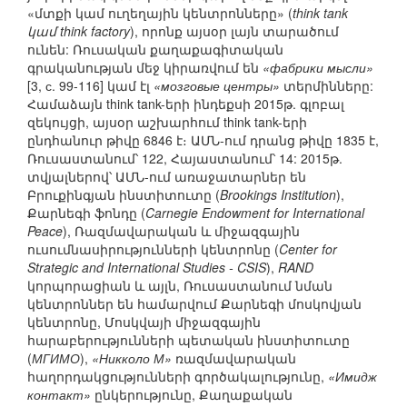
«մտքի կամ ուղեղային կենտրոնները» (
think tank
կամ think factory
), որոնք այսօր լայն տարածում
ունեն: Ռուսական քաղաքագիտական
գրականության մեջ կիրառվում են
«фабрики мысли»
[3, с. 99-116] կամ էլ
«мозговые центры»
տերմինները:
Համաձայն think tank-երի ինդեքսի 2015թ. գլոբալ
զեկույցի, այսօր աշխարհում think tank-երի
ընդհանուր թիվը 6846 է։ ԱՄՆ-ում դրանց թիվը 1835 է,
Ռուսաստանում՝ 122, Հայաստանում՝ 14: 2015թ.
տվյալներով՝ ԱՄՆ-ում առաջատարներ են
Բրուքինգյան ինստիտուտը (
Brookings Institution
),
Քարնեգի ֆոնդը (
Carnegie Endowment for International
Peace
), Ռազմավարական և միջազգային
ուսումնասիրությունների կենտրոնը (
Center for
Strategic and International Studies - CSIS
),
RAND
կորպորացիան և այլն, Ռուսաստանում նման
կենտրոններ են համարվում Քարնեգի մոսկովյան
կենտրոնը, Մոսկվայի միջազգային
հարաբերությունների պետական ինստիտուտը
(
МГИМО
),
«Никколо М»
ռազմավարական
հաղորդակցությունների գործակալությունը,
«Имидж
контакт»
ընկերությունը, Քաղաքական