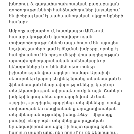
խնդրով), 3. գաղափարախոսական քաղաքական
գործողությունների հանձնաժողովներ (աջակցում
են լիբերալ կամ էլ պահպանողական սկզբունքների
համար):
Ամբողջ աշխարհում, հատկապես ԱՄՆ-ում,
հասարակության և կառավարության
փոխգործողություններն ապահովում են, այսպես
կոչված, շահերի կամ էլ ճնշման խմբերը, որոնք էլ
հանդիսանում են որոշումների վրա ազդեցության
արտախորհրդարանական ամենակարևոր
կենտրոնները և ունեն մեծ ռեսուրսներ
իշխանության վրա ազդելու համար: Այդպիսի
ռեսուրսներ կարող են լինել նրանց տնտեսական և
ֆինանսական հնարավորությունները, կարևոր
տեղեկատվության տիրապետումը և այլն: Շահերի
խմբերին զուգահեռ օգտագործվում են նաև
«լոբբի», «լոբբիզմ», «լոբբինգ» տերմինները, որոնք
փոխառված են անգլիական քաղաքագիտական
տերմինաբանությունից (անգլ.
lobby
– միջանցք
բառից): «Լոբբիզմ» տերմինը քաղաքական
երանգավորում ստացել է ի հայտ գալուց երկու
հարյուր տարի անց, ընդ որում՝ ոչ թե Անգլիայում,