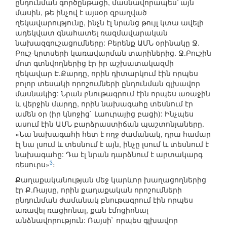
ընդունման գործընթացի, մասնավորապես՝ այն
մասին, թե ինչով է այսօր զբաղված
ղեկավարությունը, ինչն էլ նրանց թույլ կտա ավելի
ադեկվատ գնահատել ռազմավարական
նախազգուշացումները: Բերենք ԱՄՆ օրինակը Ջ.
Բուշ-կրտսերի կառավարման տարիներից. Ջ.Բուշին
մոտ գտնվողներից էր իր աշխատակազմի
ղեկավար Է.Քարդը, որին դիտարկում էին որպես
բոլոր տեսակի որոշումների ընդունման գլխավոր
մասնակից: Նրան բնութագրում էին որպես առաջին
և վերջին մարդը, որին նախագահը տեսնում էր
ամեն օր (իր կնոջից` Լաուրայից բացի): Ինչպես
ասում էին ԱՄՆ բարձրաստիճան պաշտոնյաները.
«Նա նախագահի հետ է ողջ ժամանակ, դրա համար
էլ նա լսում և տեսնում է այն, ինչը լսում և տեսնում է
նախագահը: Դա էլ նրան դարձնում է արտակարգ
3
ռեսուրս»
։
Քաղաքականության մեջ կարևոր խաղացողներից
էր Ք.Ռայսը, որին քաղաքական որոշումների
ընդունման ժամանակ բնութագրում էին որպես
առավել ռացիոնալ, քան էմոցիոնալ
անձնավորություն: Ռայսի` որպես գլխավոր