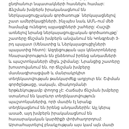
ընդհանուր նպատակների հասնելու համար:
Ճնշման խմբերն իրականացնում են
ներկայացուցչական գործառույթ` ներկայացնելով
շատ ամերիկացիների, ինչպես նաև ԱՄՆ-ում մեծ
համայնք ունեցող այլազգիների շահերը: Հաշվի
առնելով նրանց ներկայացուցչական գործառույթը`
շատերը ճնշման խմբերն անվանում են Կոնգրեսի 3-
րդ պալատ (Սենատից և Ներկայացուցիչների
պալատից հետո): Ազդեցության այս կենտրոնները
հնարավորություն են ընձեռում իրենց անդամների
և պաշտոնյաների միջև շփմանը: Նրանցից շատերը
խոստովանում են, որ ճնշման խմբերը
մասնագիտացված և մանրակրկիտ
տեղեկատվության թանկարժեք աղբյուր են: Շփման
գործընթացը, սակայն, միակողմանի
երթևեկությամբ փողոց չէ: Հաճախ ճնշման խմբերը
ստանում են կարևոր տեղեկատվություն
պաշտոնյաներից, որի մասին էլ նրանք
տեղեկացնում են իրենց անդամներին: Այլ կերպ
ասած, այդ խմբերն իրականացնում են
հասարակական կարծիքի փոխհաղորդում:
Արտահայտելով բնակչության այս կամ այն մասի