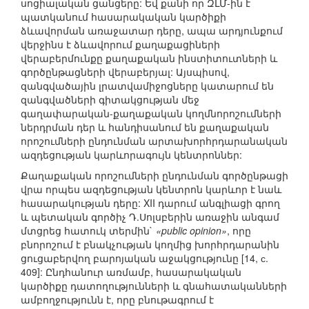
սոցիալական ցանցերը: Եվ քանի որ ԶԼՄ-ին է
պատկանում հասարակական կարծիքի
ձևավորման առաջատար դերը, ապա արդյունքում
վերջինս է ձևավորում քաղաքացիների
վերաբերմունքը քաղաքական ինստիտուտների և
գործընթացների վերաբերյալ: Այսպիսով,
զանգվածային լրատվամիջոցները կատարում են
զանգվածների գիտակցության մեջ
գաղափարական-քաղաքական կողմնորոշումների
ներդրման դեր և հանդիսանում են քաղաքական
որոշումների ընդունման արտախորհրդարանական
ազդեցության կարևորագույն կենտրոններ:
Քաղաքական որոշումների ընդունման գործընթացի
վրա որպես ազդեցության կենտրոն կարևոր է նաև
հասարակության դերը: XII դարում անգլիացի գրող
և պետական գործիչ Դ.Սոլսբերին առաջին անգամ
մտցրեց հատուկ տերմին`
«public opinion»
, որը
բնորոշում է բնակչության կողմից խորհրդարանին
ցուցաբերվող բարոյական աջակցությունը [14, с.
409]: Ընդհանուր առմամբ, հասարակական
կարծիքը դատողությունների և գնահատականների
ամբողջությունն է, որը բնութագրում է