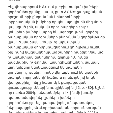
Ինչ վերաբերում է ՀՀ-ում լոբբիստական խմբերի
գործունեությանը, ապա, ըստ ՀՀ ԱԺ քաղաքական
որոշումների ընդունման կենտրոնների,
լոբբիստական խմբերը որպես այդպիսին մեզ մոտ
կայացած չեն, սակայն որոշ հարցերի շուրջ
կոնկրետ խմբեր կարող են ազդեցություն գործել
քաղաքական որոշումների ընդունման գործընթացի
վրա: Համաձայն Լ.Պայի՝ ոչ արևմտյան
քաղաքական գործընթացներում գոյություն ունեն
քիչ թվով կազմակերպված շահերի խմբեր: Չնայած
ոչ արևմտյան երկրներում գոյություն ունեն
բազմաթիվ ոչ ֆորմալ ասսոցիացիաներ, սակայն
այդ խմբերը ներկայացնում են տարբեր
կողմնորոշումներ, որոնք վերաբերում են կյանքի
տարբեր ոլորտների՝ հաճախ դրսևորելով նույն
վարքաքիծը, ինչը հատուկ է քաղաքական
կուսակցություններին ու կլիկներին [12, p. 480]: Նշեմ,
որ դեռևս 2004թ. սեպտեմբերի 14-ին մի խումբ
պատգամավորներ շահերի խմբերի
գործունեությունը կարգավորելու նպատակով
ներկայացրել են «Լոբբիստական գործունեության
մասին» օրենքի նախագիծ, սակայն մինչև 2005թ.