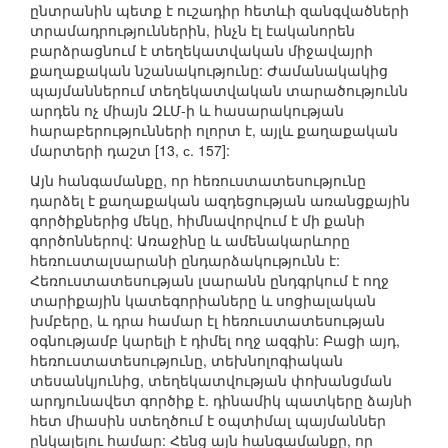
ընտրանին պետք է ուշադիր հետևի զանգվածների
տրամադրություններին, ինչն էլ էականորեն
բարձրացնում է տեղեկատվական միջավայրի
քաղաքական նշանակությունը: Ժամանակակից
պայմաններում տեղեկատվական տարածությունն
արդեն ոչ միայն ԶԼՄ-ի և հասարակության
հարաբերությունների ոլորտ է, այլև քաղաքական
մարտերի դաշտ [13, с. 157]:
Այն հանգամանքը, որ հեռուստատեսությունը
դարձել է քաղաքական ազդեցության առանցքային
գործիքներից մեկը, հիմնավորվում է մի քանի
գործոններով: Առաջինը և ամենակարևորը
հեռուստալսարանի ընդարձակությունն է:
Հեռուստատեսության լսարանն ընդգրկում է ողջ
տարիքային կատեգորիաները և սոցիալական
խմբերը, և դրա համար էլ հեռուստատեսության
օգնությամբ կարելի է դիմել ողջ ազգին: Բացի այդ,
հեռուստատեսությունը, տեխնոլոգիական
տեսանկյունից, տեղեկատվության փոխանցման
արդյունավետ գործիք է. դինամիկ պատկերը ձայնի
հետ միասին ստեղծում է օպտիմալ պայմաններ
ընկալելու համար: Հենց այն հանգամանքը, որ