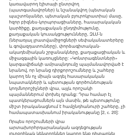
կառավարող էլիտայի ընտրվող
(պատգամավորներ) և նշանակվող (պետական
պաշտոնյաներ, պետական բյուրոկրատիա) մասը,
հզոր բիզնես-կորպորացիաները, հասարակական
կարծիքը, քաղաքական ընդդիմությունը,
քաղաքական կուսակցությունները, ԶԼՄ-ն
(ներառյալ լրատվամիջոցների սեփականատերերը
և գովազդատուները), փորձագիտական-
ակադեմիական շրջանակները, քաղաքացիական և
միջազգային կառույցները: «Կոնտրագենտների»
կարգավիճակի ամրապնդումը պայմանավորված է
նրանով, որ նրանց դիրքորոշումները և շահերը
կարող են ոչ միայն ազդել հասարակական
նպատակների և պետության գործունեության
կողմնորոշիչների վրա, այլև որոշակի
պայմաններում փոխել դրանք: Դրա համար էլ
պատկերացումներն այն մասին, թե պետությունը
միշտ իրականացնում է համընդհանուրի շահերը, չի
համապատասխանում իրականությանը [2, с. 20]:
Որպես որոշումների վրա
արտախորհրդարանական ազդեցության
յուրօրինակ կենտրոններ կարող ենք դիտարկել