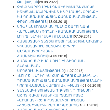
Թավադյան
[28.08.2022]
ՉԵՆՔ ԿԱՐՈՂ ՄԻԱՆԳԱՄԻՑ ԵԿԱՄՏԱՀԱՐԿԸ
ԻՋԵՑՆԵԼ. ԱՆՀՐԱԺԵՇՏ Է ԿԲ ՄԱՍԻՆ ՕՐԵՆՔԻ
ԵՎ ԴՐԱՄԱՎԱՐԿԱՅԻՆ ՔԱՂԱՔԱԿԱՆՈՒԹՅԱՆ
ՓՈՓՈԽՈՒԹՅՈՒՆ
[13.09.2018]
ԵԹԵ ԿԵՆՏՐՈՆԱԿԱՆ ԲԱՆԿԸ ՇԱՐՈՒՆԱԿԻ
ՎԱՐԵԼ ԹԱՆԿ ՓՈՂԵՐԻ ՔԱՂԱՔԱԿԱՆՈՒԹՅՈՒՆ,
ԼՈՒՐՋ ԽՆԴԻՐ ԵՆՔ ՈՒՆԵՆԱԼՈՒ
[07.09.2018]
ՀԱՅԱՍՏԱՆԻ ՏՆՏԵՍՈՒԹՅՈՒՆԸ 2018Թ. ԱՌԱՋԻՆ
ԿԻՍԱՄՅԱԿՈՒՄ ԵԱՏՄ-ԻՆ ԵՐԿՐԻ
ԱՆԴԱՄԱԿՑՈՒԹՅԱՆ
ՀԱՄԱՏԵՔՍՏՈՒՄ
[04.09.2018]
ՀԱՅԱՍՏԱՆԸ ԵԱՏՄ-ՈՒՄ. ԻՆՏԵԳՐՄԱՆ
ՏՆՏԵՍԱԿԱՆ
ԱՐԴՅՈՒՆԱՎԵՏՈՒԹՅՈՒՆԸ
[11.07.2018]
«ԼՈՒՐՋ ԽՆԴԻՐ ԿԱ ՀԱՐԿԱԲՅՈՒՋԵՏԱՅԻՆ ԵՎ
ԴՐԱՄԱՎԱՐԿԱՅԻՆ ՔԱՂԱՔԱԿԱՆՈՒԹՅՈՒՆՆԵՐԻ
ԿՈՐԴԻՆԱՑՄԱՆ ՀԱՐՑՈՒՄ». «ՓԱՍՏ»
[01.06.2018]
ՏՆՏԵՍԱԳԻՏՈՒԹՅԱՆ ԴՈԿՏՈՐ, ՊՐՈՖԵՍՈՐ
ԱՇՈՏ ԹԱՎԱԴՅԱՆԻ ՀԱՐՑԱԶՐՈՒՅՑԸ
«ԱՐԱՐԱՏ» ՀԵՌՈՒՍՏԱԸՆԿԵՐՈՒԹՅԱՆ
«ՀԵՏՀԱՇՎԱՐԿ» ՀԱՂՈՐԴԱՇԱՐԻՆ
[18.01.2018]
ՀԱՅԱՍՏԱՆԻ ՏՆՏԵՍՈՒԹՅԱՆ