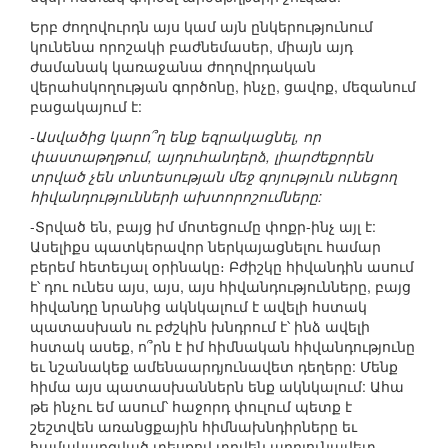
Երբ ժողովուրդն այս կամ այն ընկերությունում
կունենա որոշակի բաժնեմասեր, միայն այդ
ժամանակ կառաջանա ժողովրդական
վերահսկողության գործոնը, ինչը, ցավոք, մեզանում
բացակայում է:
-Ասվածից կարո՞ղ ենք եզրակացնել, որ
փաստաթղթում, այդուհանդերձ, լիարժեքորեն
տրված չեն տնտեսության մեջ գոյություն ունեցող
հիվանդությունների ախտորոշումները:
-Տրված են, բայց իմ մոտեցումը փոքր-ինչ այլ է:
Ասելիքս պատկերավոր ներկայացնելու համար
բերեմ հետեւյալ օրինակը։ Բժիշկը հիվանդին ասում
է՝ դու ունես այս, այս, այս հիվանդությունները, բայց
հիվանդը նրանից ակնկալում է ավելի հստակ
պատասխան ու բժշկին խնդրում է՝ ինձ ավելի
հստակ ասեք, ո՞րն է իմ հիմնական հիվանդությունը
եւ նշանակեք ամենաարդյունավետ դեղերը: Մենք
հիմա այս պատասխաններն ենք ակնկալում: Ահա
թե ինչու եմ ասում՝ հաջորդ փուլում պետք է
շեշտվեն առանցքային հիմնախնդիրները եւ
համակարգված տեսքով տրվեն արդյունավետ