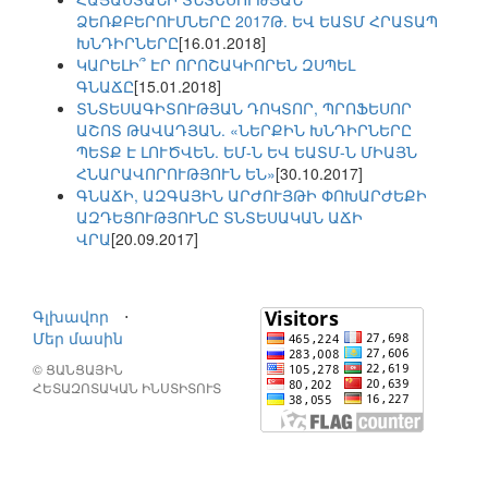
ՁԵՌՔԲԵՐՈՒՄՆԵՐԸ 2017Թ. ԵՎ ԵԱՏՄ ՀՐԱՏԱՊ
ԽՆԴԻՐՆԵՐԸ
[16.01.2018]
ԿԱՐԵԼԻ՞ ԷՐ ՈՐՈՇԱԿԻՈՐԵՆ ԶՍՊԵԼ
ԳՆԱՃԸ
[15.01.2018]
ՏՆՏԵՍԱԳԻՏՈՒԹՅԱՆ ԴՈԿՏՈՐ, ՊՐՈՖԵՍՈՐ
ԱՇՈՏ ԹԱՎԱԴՅԱՆ. «ՆԵՐՔԻՆ ԽՆԴԻՐՆԵՐԸ
ՊԵՏՔ Է ԼՈՒԾՎԵՆ. ԵՄ-Ն ԵՎ ԵԱՏՄ-Ն ՄԻԱՅՆ
ՀՆԱՐԱՎՈՐՈՒԹՅՈՒՆ ԵՆ»
[30.10.2017]
ԳՆԱՃԻ, ԱԶԳԱՅԻՆ ԱՐԺՈՒՅԹԻ ՓՈԽԱՐԺԵՔԻ
ԱԶԴԵՑՈՒԹՅՈՒՆԸ ՏՆՏԵՍԱԿԱՆ ԱՃԻ
ՎՐԱ
[20.09.2017]
Գլխավոր
⋅
Մեր մասին
© ՑԱՆՑԱՅԻՆ
ՀԵՏԱԶՈՏԱԿԱՆ ԻՆՍՏԻՏՈՒՏ