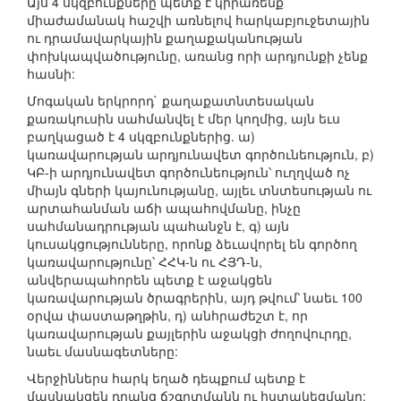
Այս 4 սկզբունքները պետք է կիրառենք՝
միաժամանակ հաշվի առնելով հարկաբյուջետային
ու դրամավարկային քաղաքականության
փոխկապվածությունը, առանց որի արդյունքի չենք
հասնի:
Մոգական երկրորդ` քաղաքատնտեսական
քառակուսին սահմանվել է մեր կողմից, այն եւս
բաղկացած է 4 սկզբունքներից. ա)
կառավարության արդյունավետ գործունեություն, բ)
ԿԲ-ի արդյունավետ գործունեություն՝ ուղղված ոչ
միայն գների կայունությանը, այլեւ տնտեսության ու
արտահանման աճի ապահովմանը, ինչը
սահմանադրության պահանջն է, գ) այն
կուսակցությունները, որոնք ձեւավորել են գործող
կառավարությունը՝ ՀՀԿ-ն ու ՀՅԴ-ն,
անվերապահորեն պետք է աջակցեն
կառավարության ծրագրերին, այդ թվում՝ նաեւ 100
օրվա փաստաթղթին, դ) անհրաժեշտ է, որ
կառավարության քայլերին աջակցի ժողովուրդը,
նաեւ մասնագետները:
Վերջիններս հարկ եղած դեպքում պետք է
մասնակցեն դրանց ճշգրտմանն ու հստակեցմանը: