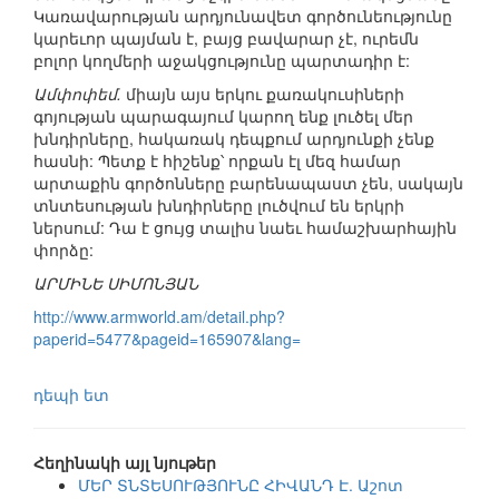
Կառավարության արդյունավետ գործունեությունը
կարեւոր պայման է, բայց բավարար չէ, ուրեմն
բոլոր կողմերի աջակցությունը պարտադիր է:
Ամփոփեմ.
միայն այս երկու քառակուսիների
գոյության պարագայում կարող ենք լուծել մեր
խնդիրները, հակառակ դեպքում արդյունքի չենք
հասնի: Պետք է հիշենք՝ որքան էլ մեզ համար
արտաքին գործոնները բարենապաստ չեն, սակայն
տնտեսության խնդիրները լուծվում են երկրի
ներսում: Դա է ցույց տալիս նաեւ համաշխարհային
փորձը:
ԱՐՄԻՆԵ ՍԻՄՈՆՅԱՆ
http://www.armworld.am/detail.php?
paperid=5477&pageid=165907&lang=
դեպի ետ
Հեղինակի այլ նյութեր
ՄԵՐ ՏՆՏԵՍՈՒԹՅՈՒՆԸ ՀԻՎԱՆԴ Է. Աշոտ