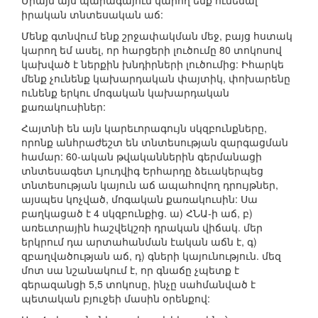
Միայն այս պարագայում կարող ենք ունենալ
իրական տնտեսական աճ:
Մենք գտնվում ենք շրջափակման մեջ, բայց հստակ
կարող եմ ասել, որ հարցերի լուծումը 80 տոկոսով
կախված է ներքին խնդիրների լուծումից: Իհարկե
մենք չունենք կախարդական փայտիկ, փոխարենը
ունենք երկու մոգական կախարդական
քառակուսիներ:
Հայտնի են այն կարեւորագույն սկզբունքները,
որոնք անհրաժեշտ են տնտեսության զարգացման
համար: 60-ական թվականներին գերմանացի
տնտեսագետ Լյուդվիգ Երհարդը ձեւակերպեց
տնտեսության կայուն աճ ապահովող դրույթներ,
այսպես կոչված, մոգական քառակուսին: Սա
բաղկացած է 4 սկզբունքից. ա) ՀՆԱ-ի աճ, բ)
առեւտրային հաշվեկշռի դրական վիճակ. մեր
երկրում դա արտահանման էական աճն է, գ)
զբաղվածության աճ, դ) գների կայունություն. մեզ
մոտ սա նշանակում է, որ գնաճը չպետք է
գերազանցի 5,5 տոկոսը, ինչը սահմանված է
պետական բյուջեի մասին օրենքով: