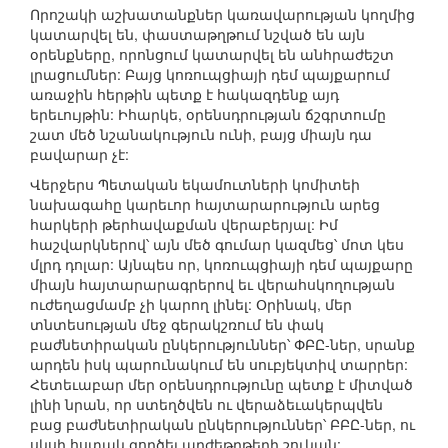
Որոշակի աշխատանքներ կառավարության կողմից
կատարվել են, փաստաթղթում նշված են այն
օրենքները, որոնցում կատարվել են անհրաժեշտ
լրացումներ: Բայց կոռուպցիայի դեմ պայքարում
առաջին հերթին պետք է հակազդենք այդ
երեւույթին: Իհարկե, օրենսդրության ճշգրտումը
շատ մեծ նշանակություն ունի, բայց միայն դա
բավարար չէ:
Վերջերս Պետական եկամուտների կոմիտեի
նախագահը կարեւոր հայտարարություն արեց
հարկերի թերհավաքման վերաբերյալ: Իմ
հաշվարկներով՝ այն մեծ գումար կազմեց՝ մոտ կես
մլրդ դոլար: Այնպես որ, կոռուպցիայի դեմ պայքարը
միայն հայտարարագրերով եւ վերահսկողության
ուժեղացմամբ չի կարող լինել: Օրինակ, մեր
տնտեսության մեջ գերակշռում են փակ
բաժնետիրական ընկերություններ՝ ՓԲԸ-ներ, սրանք
արդեն իսկ պարունակում են սուբյեկտիվ տարրեր:
Հետեւաբար մեր օրենսդրությունը պետք է միտված
լինի նրան, որ ստեղծվեն ու վերաձեւակերպվեն
բաց բաժնետիրական ընկերություններ՝ ԲԲԸ-ներ, ու
սկսի հստակ գործել արժեթղթերի շուկան: