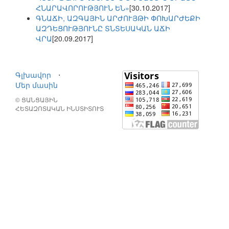
ՀՆԱՐԱՎՈՐՈՒԹՅՈՒՆ ԵՆ»
[30.10.2017]
ԳՆԱՃԻ, ԱԶԳԱՅԻՆ ԱՐԺՈՒՅԹԻ ՓՈԽԱՐԺԵՔԻ
ԱԶԴԵՑՈՒԹՅՈՒՆԸ ՏՆՏԵՍԱԿԱՆ ԱՃԻ
ՎՐԱ
[20.09.2017]
Գլխավոր
⋅
Մեր մասին
© ՑԱՆՑԱՅԻՆ
ՀԵՏԱԶՈՏԱԿԱՆ ԻՆՍՏԻՏՈՒՏ