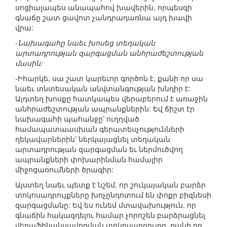
սոցիալապես անապահով խավերին, որպեսզի
գնաճը շատ ցավոտ չանդրադառնա այդ խավի
վրա:
-Նախագահը նաեւ խոսեց տեղական
արտադրության զարգացման անհրաժեշտության
մասին:
-Իհարկե, սա շատ կարեւոր գործոն է, քանի որ սա
նաեւ տնտեսական անվտանգության խնդիր է:
Այդտեղ խոսքը հատկապես վերաբերում է առաջին
անհրաժեշտության ապրանքներին: Եվ ճիշտ էր
նախագահի պահանջը՝ ուղղված
համապատաասխան գերատեսչությունների
ղեկավարներին՝ ներկայացնել տեղական
արտադրության զարգացման եւ ներմուծվող
ապրանքների փոխարինման համալիր
միջոցառումների ծրագիր:
Այստեղ նաեւ պետք է նշեմ, որ շուկայական բարձր
տոկոսադրույքները խոչընդոտում են փոքր բիզնեսի
զարգացմանը: Եվ ես ունեմ մտավախություն, որ
գնաճին հակազդելու համար չորոշեն բարձրացնել
վերաֆինանսավորման տոկոսադրույքը, քանի որ