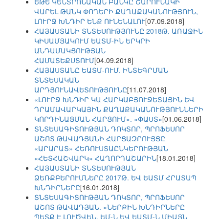
ԵԹԵ ԿԵՆՏՐՈՆԱԿԱՆ ԲԱՆԿԸ ՇԱՐՈՒՆԱԿԻ
ՎԱՐԵԼ ԹԱՆԿ ՓՈՂԵՐԻ ՔԱՂԱՔԱԿԱՆՈՒԹՅՈՒՆ,
ԼՈՒՐՋ ԽՆԴԻՐ ԵՆՔ ՈՒՆԵՆԱԼՈՒ
[07.09.2018]
ՀԱՅԱՍՏԱՆԻ ՏՆՏԵՍՈՒԹՅՈՒՆԸ 2018Թ. ԱՌԱՋԻՆ
ԿԻՍԱՄՅԱԿՈՒՄ ԵԱՏՄ-ԻՆ ԵՐԿՐԻ
ԱՆԴԱՄԱԿՑՈՒԹՅԱՆ
ՀԱՄԱՏԵՔՍՏՈՒՄ
[04.09.2018]
ՀԱՅԱՍՏԱՆԸ ԵԱՏՄ-ՈՒՄ. ԻՆՏԵԳՐՄԱՆ
ՏՆՏԵՍԱԿԱՆ
ԱՐԴՅՈՒՆԱՎԵՏՈՒԹՅՈՒՆԸ
[11.07.2018]
«ԼՈՒՐՋ ԽՆԴԻՐ ԿԱ ՀԱՐԿԱԲՅՈՒՋԵՏԱՅԻՆ ԵՎ
ԴՐԱՄԱՎԱՐԿԱՅԻՆ ՔԱՂԱՔԱԿԱՆՈՒԹՅՈՒՆՆԵՐԻ
ԿՈՐԴԻՆԱՑՄԱՆ ՀԱՐՑՈՒՄ». «ՓԱՍՏ»
[01.06.2018]
ՏՆՏԵՍԱԳԻՏՈՒԹՅԱՆ ԴՈԿՏՈՐ, ՊՐՈՖԵՍՈՐ
ԱՇՈՏ ԹԱՎԱԴՅԱՆԻ ՀԱՐՑԱԶՐՈՒՅՑԸ
«ԱՐԱՐԱՏ» ՀԵՌՈՒՍՏԱԸՆԿԵՐՈՒԹՅԱՆ
«ՀԵՏՀԱՇՎԱՐԿ» ՀԱՂՈՐԴԱՇԱՐԻՆ
[18.01.2018]
ՀԱՅԱՍՏԱՆԻ ՏՆՏԵՍՈՒԹՅԱՆ
ՁԵՌՔԲԵՐՈՒՄՆԵՐԸ 2017Թ. ԵՎ ԵԱՏՄ ՀՐԱՏԱՊ
ԽՆԴԻՐՆԵՐԸ
[16.01.2018]
ՏՆՏԵՍԱԳԻՏՈՒԹՅԱՆ ԴՈԿՏՈՐ, ՊՐՈՖԵՍՈՐ
ԱՇՈՏ ԹԱՎԱԴՅԱՆ. «ՆԵՐՔԻՆ ԽՆԴԻՐՆԵՐԸ
ՊԵՏՔ Է ԼՈՒԾՎԵՆ. ԵՄ-Ն ԵՎ ԵԱՏՄ-Ն ՄԻԱՅՆ