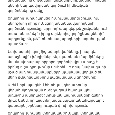
մրցակցային միջավայր ձեւավորելու մասին, որպես
գների կարգավորման գործում հիմնական
գործոններից մեկը:
Երկրորդ՝ առաջարկեց ուսումնասիրել շուկայում
գերիշխող դիրք ունեցող տնտեսավարողների
գործունեությունը, երրորդ՝ պարզել, թե շուկաներում
տատանումներն իրոք օբյեկտիվ գործընթացների՞
արդյունք են, թե՞ տնտեսավարողների ագահության
պատճառ:
Նախագահի կողմից թվարկվածները, իհարկե,
առաջնային խնդիրներ են, պատկան մարմինները
մասնավորաբար երրորդ գործոնի վրա պետք է
իրենց ուշադրությունը սեւեռեն: Ի դեպ, նախագահի
նշած այդ հանգամանքները պայմանավորված են
վերը թվարկված չորս բացասական գործոնով:
Այժմ ներկայացնեմ հետեւյալ դեղատոմսը.
վերահսկողության ուժեղացում հատկապես
առաջին անհրաժեշտության ապրանքների գների
վրա: Ասեմ, որ այստեղ նաեւ նպատակահարմար է
կատարել օրենսդրության փոփոխություն:
Երկրորդ՝ խթանել տեղական շուկայի, տեղական