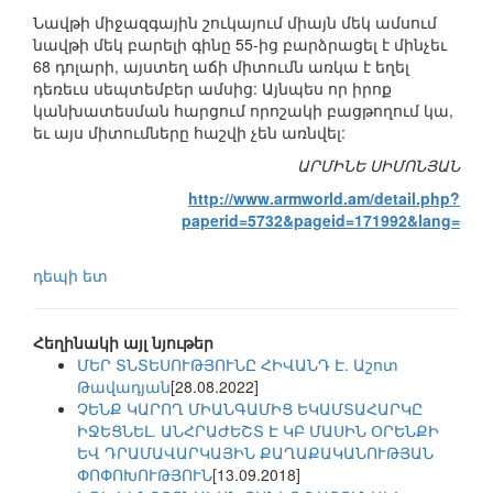
Նավթի միջազգային շուկայում միայն մեկ ամսում
նավթի մեկ բարելի գինը 55-ից բարձրացել է մինչեւ
68 դոլարի, այստեղ աճի միտումն առկա է եղել
դեռեւս սեպտեմբեր ամսից: Այնպես որ իրոք
կանխատեսման հարցում որոշակի բացթողում կա,
եւ այս միտումները հաշվի չեն առնվել:
ԱՐՄԻՆԵ ՍԻՄՈՆՅԱՆ
http://www.armworld.am/detail.php?
paperid=5732&pageid=171992&lang=
դեպի ետ
Հեղինակի այլ նյութեր
ՄԵՐ ՏՆՏԵՍՈՒԹՅՈՒՆԸ ՀԻՎԱՆԴ Է. Աշոտ
Թավադյան
[28.08.2022]
ՉԵՆՔ ԿԱՐՈՂ ՄԻԱՆԳԱՄԻՑ ԵԿԱՄՏԱՀԱՐԿԸ
ԻՋԵՑՆԵԼ. ԱՆՀՐԱԺԵՇՏ Է ԿԲ ՄԱՍԻՆ ՕՐԵՆՔԻ
ԵՎ ԴՐԱՄԱՎԱՐԿԱՅԻՆ ՔԱՂԱՔԱԿԱՆՈՒԹՅԱՆ
ՓՈՓՈԽՈՒԹՅՈՒՆ
[13.09.2018]