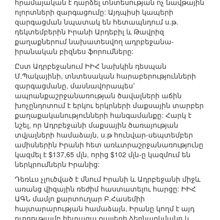
հրամայական է դարձել տնտեսության ոչ նավթային
ոլորտների զարգացումը: Այդպիսի կապերի
զարգացման նպատակ են հետապնդում ս.թ.
դեկտեմբերին Իրանի Արդեբիլ և Թավրիզ
քաղաքներում նախատեսվող ադրբեջանա-
իրանական բիզնես ֆորումները:
Ըստ Ադրբեջանում ԻԻՀ նախկին դեսպան
Մ.Պակայինի, տնտեսական հարաբերությունների
զարգացմանը, մասնավորապես՝
ապրանքաշրջանառության ծավալների աճին
խոչընդոտում է երկու երկրների մաքսային տարբեր
քաղաքականությունների հանգամանքը: Հարկ է
նշել, որ Ադրբեջանի մաքսային ծառայության
տվյալների համաձայն, ս.թ հունվար-սեպտեմբեր
ամիսներին Իրանի հետ առևտրաշրջանառությունը
կազմել է $137,65 մլն, որից $102 մլն-ը կազմում են
ներկրումներն Իրանից:
Դեռևս չլուծված է մնում Իրանի և Ադրբեջանի միջև
առանց վիզային ռեժիմ հաստատելու հարցը: ԻԻՀ
ԱԳՆ մամլո քարտուղար Բ.Հասեմիի
հայտարարության համաձայն, Իրանը կողմ է այդ
ուղղությամբ հետագա քայլերի ձեռնարկմանը և