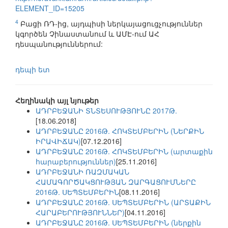
ELEMENT_ID=15205
4
Բացի ՌԴ-ից, այդպիսի ներկայացուցչություններ
կգործեն Չինաստանում և ԱՄԷ-ում ԱՀ
դեսպանություններում:
դեպի ետ
Հեղինակի այլ նյութեր
ԱԴՐԲԵՋԱՆԻ ՏՆՏԵՍՈՒԹՅՈՒՆԸ 2017Թ.
[18.06.2018]
ԱԴՐԲԵՋԱՆԸ 2016Թ. ՀՈԿՏԵՄԲԵՐԻՆ (ՆԵՐՔԻՆ
ԻՐԱՎԻՃԱԿ)
[07.12.2016]
ԱԴՐԲԵՋԱՆԸ 2016Թ. ՀՈԿՏԵՄԲԵՐԻՆ (արտաքին
հարաբերություններ)
[25.11.2016]
ԱԴՐԲԵՋԱՆԻ ՌԱԶՄԱԿԱՆ
ՀԱՄԱԳՈՐԾԱԿՑՈՒԹՅԱՆ ԶԱՐԳԱՑՈՒՄՆԵՐԸ
2016Թ. ՍԵՊՏԵՄԲԵՐԻՆ
[08.11.2016]
ԱԴՐԲԵՋԱՆԸ 2016Թ. ՍԵՊՏԵՄԲԵՐԻՆ (ԱՐՏԱՔԻՆ
ՀԱՐԱԲԵՐՈՒԹՅՈՒՆՆԵՐ)
[04.11.2016]
ԱԴՐԲԵՋԱՆԸ 2016Թ. ՍԵՊՏԵՄԲԵՐԻՆ (ներքին