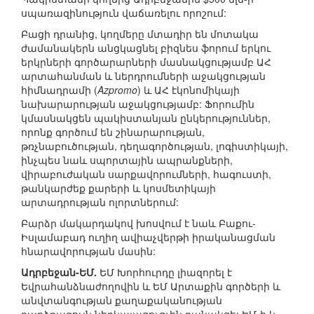
սպառազինություն վաճառելու որոշում:
Բացի դրանից, կողմերը մտադիր են մոտակա
ժամանակերն անցկացնել բիզնես ֆորում երկու
երկրների գործարարների մասնակցությամբ ԱՀ
արտահանման և ներդրումների աջակցության
հիմնադրամի (
Azpromo
) և ԱՀ էկոնոմիկայի
նախարարության աջակցությամբ: Ֆորումին
կմասնակցեն պակիստանյան ընկերություններ,
որոնք գործում են շինարարության,
թռչնաբուծության, դեղագործության, լոգիստիկայի,
ինչպես նաև սպորտային ապրանքների,
վիրաբուժական սարքավորումների, հագուստի,
թանկարժեք քարերի և կոսմետիկայի
արտադրության ոլորտներում:
Բարձր մակարդակով խոսվում է նաև Բաքու-
Իսլամաբադ ուղիղ ավիաչվերթի իրականացման
հնարավորության մասին:
Ադրբեջան-ԵՄ.
ԵՄ Խորհուրդը լիազորել է
Եվրահանձնաժողովին և ԵՄ Արտաքին գործերի և
անվտանգության քաղաքականության