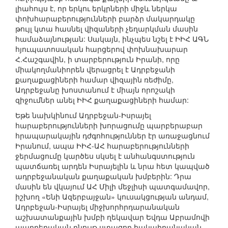
լիահույս է, որ երկու երկրների միջև ներկա
փոխհարաբերությունների բարձր մակարդակը
թույլ կտա հասնել վիզաների չեղարկման մասին
համաձայնության: Սակայն, ինչպես նշել է ԻԻՀ ԱԳՆ
հյուպատոսական հարցերով փոխնախարար
Հ.Հաշգավին, ի տարբերություն Իրանի, որը
միակողմանիորեն վերացրել է Ադրբեջանի
քաղաքացիների համար վիզային ռեժիմը,
Ադրբեջանը խոստանում է միայն որոշակի
զիջումներ անել ԻԻՀ քաղաքացիների համար:
Եթե նախկինում Ադրբեջան-Իսրայել
հարաբերությունների խորացումը պարբերաբար
հրապարակային դժգոհություններ էր առաջացնում
Իրանում, ապա ԻԻՀ-ԱՀ հարաբերությունների
ջերմացումը կարծես սկսել է անհանգստություն
պատճառել արդեն Իսրայելին և նրա հետ կապված
ադրբեջանական քաղաքական խմբերին: Դրա
մասին են վկայում ԱՀ Միլի մեջլիսի պատգամավոր,
իշխող «Ենի Ազերբայջան» կուսակցության անդամ,
Ադրբեջան-Իսրայել միջխորհրդարանական
աշխատանքային խմբի ղեկավար Եվդա Աբրամովի
պարբերական բնույթ ստացող հակաիրանական