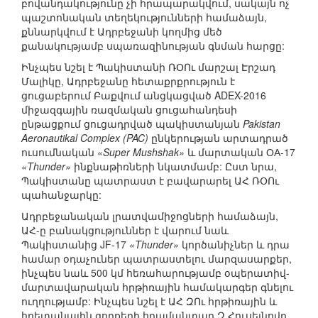
բովանդակությունը չի հրապարակվում, սակայն ոչ
պաշտոնական տեղեկությունների համաձայն,
քննարկվում է Ադրբեջանի կողմից մեծ
քանակությամբ սպառազինության գնման հարցը:
Ինչպես նշել է Պակիստանի ՌՕՈւ մարշալ Էրշադ
Մալիկը, Ադրբեջանը հետաքրքրություն է
ցուցաբերում Բաքվում անցկացված ADEX-2016
միջազգային ռազմական ցուցահանդեսի
ընթացքում ցուցադրված պակիստանյան
Pakistan
Aeronautikal Complex (PAC)
ընկերության արտադրած
ուսումնական
«Super Mushshak»
և մարտական ОА-17
«Thunder»
ինքնաթիռների նկատմամբ: Ըստ նրա,
Պակիստանը պատրաստ է բավարարել ԱՀ ՌՕՈւ
պահանջարկը:
Ադրբեջանական լրատվամիջոցների համաձայն,
ԱՀ-ը բանակցություններ է վարում նաև
Պակիստանից JF-17
«Thunder»
կործանիչներ և դրա
համար օդաչուներ պատրաստելու մարզասարքեր,
ինչպես նաև 500 կմ հեռահարությամբ օպերատիվ-
մարտավարական հրթիռային համակարգեր գնելու
ուղղությամբ: Ինչպես նշել է ԱՀ ԶՈւ հրթիռային և
հրետանային զորքերի հրամանտար Զ.Հուսեյնովը,