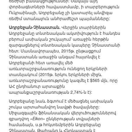
ռեժիմի բանակցություններ: Սակայն այդ
փորձագետների հավաստմամբ, ի տարբերություն
Ուկրաինայի, Ադրբեջանը չի կատարել անվիզա
ռեժիմ ստանալուն անհրաժեշտ պայմանները:
Ադրբեջան-Չինաստան.
Վերջին տարիներին
Ադրբեջանը տնտեսական ակտիվություն է հանդես
բերում ասիական շուկայում՝ առաջին հերթին
զարգացնելով տնտեսական կապերը Չինաստանի
հետ: Մասնավորապես, 2015թ. ընթացքում
Չինաստանն առաջին անգամ հայտնվել է
Ադրբեջանի հետ առավել մեծ
առևտրաշրջանառություն ունեցող երկրների
տասնյակում (2015թ. երկու երկրների միջև
առևտրաշրջանառությունը կազմել է $565 մլն, որը
ԱՀ ընդհանուր արտաքին
ապրանքաշրջանառության 2,74%-ն է):
Ադրբեջանը նաև ձգտում է մեծացնել ասիական
շուկա արտահանվող նավթի ծավալները:
Միջազգային ֆինանսական վերլուծություններով
զբաղվող
«Eikon»
ընկերության տվյալների
համաձայն, ս.թ հոկտեմբերին Ադրբեջանը
Չինաստան, Թաիլանդ և Հնդկաստան է