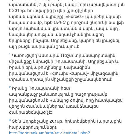
արտահանել 7 մլն բարել նավթ, որն առավելագույնն
է 2015թ. հունվարից ի վեր (ցուցիչների
արձանագրման սկիզբը): «Forbes» պարբերականի
հավաստմամբ, եթե
OPEC
-ը որոշում ընդունի նավթի
արդյունահանման կրճատման մասին, ապա այդ
կազմակերպության անդամ չհանդիսացող
երկրները, ինչպես Ադրբեջանը, կարող են լրացնել
այդ բացն ասիական շուկայում:
1
Կառուցվող Աստարա-Ռեշտ տրանսպորտային
միջանցքը կմիացնի Ռուսաստանի, Ադրբեջանի և
Իրանի երկաթուղիները: Նախագիծն
իրականացվում է «Հյուսիս-Հարավ» միջազգային
տրանսպորտային միջանցքի շրջանակներում:
2
Իրանը Ռուսաստանի հետ
ապրանքաշրջանառությունը հաջողությամբ
իրականացնում է Կասպից ծովով, որը հատկապես
վերջին ժամանակներում առանձնապես
ծանրաբեռնված չէ:
3
Տե՛ս Ադրբեջանը 2016թ. հոկտեմբերին (արտաքին
հարաբերություններ),
http://noravank.am/arm/articles/detail.php?