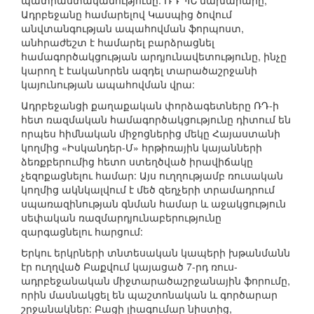
պատրաստակամությունը: ՌԴ ՊՆ նախարարը,
Ադրբեջանը համարելով Կասպից ծովում
անվտանգության ապահովման ֆորպոստ,
անհրաժեշտ է համարել բարձրացնել
համագործակցության արդյունավետությունը, ինչը
կարող է էականորեն ազդել տարածաշրջանի
կայունության ապահովման վրա:
Ադրբեջանցի քաղաքական փորձագետները ՌԴ-ի
հետ ռազմական համագործակցությունը դիտում են
որպես հիմնական միջոցներից մեկը Հայաստանի
կողմից «Իսկանդեր-Մ» հրթիռային կայանների
ձեռքբերումից հետո ստեղծված իրավիճակը
չեզոքացնելու համար: Այս ուղղությամբ ռուսական
կողմից ակնկալվում է մեծ զեղչերի տրամադրում
սպառազինության գնման համար և աջակցություն
սեփական ռազմարդյունաբերությունը
զարգացնելու հարցում:
Երկու երկրների տնտեսական կապերի խթանմանն
էր ուղղված Բաքվում կայացած 7-րդ ռուս-
ադրբեջանական միջտարածաշրջանային ֆորումը,
որին մասնակցել են պաշտոնական և գործարար
շրջանակներ: Բացի լիագումար նիստից,