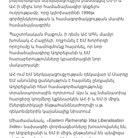
բարձրագույն ներկայացուցչին բանակցել ԵՄ-ի և
ԱՀ-ի միջև նոր համաձայնագիր կնքելու
ուղղությամբ, որը կփոխարինի 1996թ.
գործընկերության և համագործակցության մասին
համաձայնագրին:
Պաշտոնական Բաքուն, ի դեմս ԱՀ ԱԳՆ մամլո
խոսնակ Հ.Հաջիևի, ողջունել է ԵՄ Խորհրդի
որոշումը և համոզմունք հայտնել, որ նոր
համաձայնագիրը Ադրբեջանի և ԵՄ
հարաբերությունները կբարձրացնի նոր
մակարդակի:
ԱՀ-ում ԵՄ ներկայացուցչության ղեկավար Մ.Մարդը
ԵՄ անունից ցանկություն է հայտնել ընդլայնել
Ադրբեջանի հետ համագործակցությունը
տրանսպորտային ոլորտում: Այս և այլ նմանատիպ
հարցերը կողմերը կքննարկեն ԱՀ-ի և ԵՄ-ի միջև
էներգետիկայի ենթահանձնաժողովի ս.թ.
դեկտեմբերին կայանալիք նիստում:
Միաժամանակ,
«Eastern Partnership Visa Liberalisation
Index»
նախագծի փորձագետները խոստովանել են,
որ Ադրբեջանի և ԵՄ-ի միջև ընթանում են անվիզա