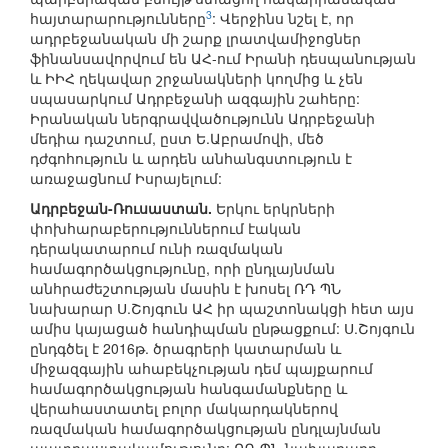
3
հայտարարությունները
: Վերջինս նշել է, որ
ադրբեջանական մի շարք լրատվամիջոցներ
ֆինանսավորվում են ԱՀ-ում Իրանի դեսպանության
և ԻԻՀ ղեկավար շրջանակների կողմից և չեն
սպասարկում Ադրբեջանի ազգային շահերը:
Իրանական ներգրավվածությունն Ադրբեջանի
մեդիա դաշտում, ըստ Ե.Աբրամովի, մեծ
դժգոհություն և արդեն անհանգստություն է
առաջացնում Իսրայելում:
Ադրբեջան-Ռուսաստան.
Երկու երկրների
փոխհարաբերություններում էական
դերակատարում ունի ռազմական
համագործակցությունը, որի ընդլայնման
անհրաժեշտության մասին է խոսել ՌԴ ՊՆ
նախարար Ս.Շոյգուն ԱՀ իր պաշտոնակցի հետ այս
ամիս կայացած հանդիպման ընթացքում: Ս.Շոյգուն
ընդգծել է 2016թ. ծրագրերի կատարման և
միջազգային ահաբեկչության դեմ պայքարում
համագործակցության հանգամանքները և
վերահաստատել բոլոր մակարդակներով
ռազմական համագործակցության ընդլայնման