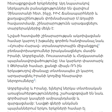
հետաքրքրված երկրներից: Այդ նպատակով
ներկայումս բանակցություններ են վարվում
Չինաստանի հետ, ինչը, ԻԻՀ Ճանապարհների և
քաղաքաշինության փոխնախարար Մ.Աղայիի
հավաստմամբ, շինարարությունն արագացնելու
տարբերակներից մեկն է:
Նշված հատվածի շինարարության ակտիվացման
համար կարող է խթանիչ գործոն հանդիսանալ նաև
1
«Հյուսիս-Հարավ» տրանսպորտային միջանցքով
բեռնափոխադրումներ իրականացնելու մասին
Իրանի, Ադրբեջանի, Ռուսաստանի և Հնդկաստանի
պայմանավորվածությունը: Սա կարևոր փաստարկ
է Թեհրանի համար, քանզի միայն ՌԴ-ին
երկաթուղով միանալը տնտեսապես չի կարող
արդարացնել Իրանի կողմից հնարավոր
2
ներդրումները
:
Ադրբեջանը և Իրանը, ելնելով ներկա տնտեսական
առաջնահերթություններից, շահագրգռված են նաև
գործարար կապերի ամրապնդմամբ և
զարգացմամբ: Նավթի գների անկման
պայմաններում երկու երկրների համար էլ