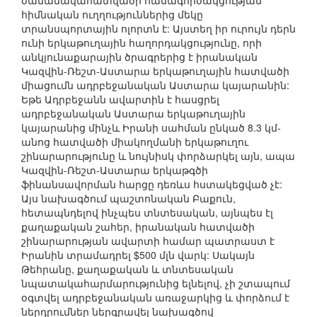
ժամանակահատվածի համագործակցության
հիմնական ուղղություններից մեկը
տրանսպորտային ոլորտն է: Այստեղ իր ուրույն դերն
ունի երկաթուղային հաղորդակցությունը, որի
անկյունաքարային ծրագրերից է իրանական
Կազվին-Ռեշտ-Աստարա երկաթուղային հատվածի
միացումն ադրբեջանական Աստարա կայարանին:
Եթե Ադրբեջանն ավարտին է հասցրել
ադրբեջանական Աստարա երկաթուղային
կայարանից մինչև Իրանի սահման ընկած 8.3 կմ-
անոց հատվածի միակողմանի երկաթուղու
շինարարությունը և նույնիսկ փորձարկել այն, ապա
Կազվին-Ռեշտ-Աստարա երկաթգծի
ֆինանսավորման հարցը դեռևս հստակեցված չէ:
Այս նախագծում պաշտոնական Բաքուն,
հետապնդելով ինչպես տնտեսական, այնպես էլ
քաղաքական շահեր, իրանական հատվածի
շինարարության ավարտի համար պատրաստ է
Իրանին տրամադրել $500 մլն վարկ: Սակայն
Թեհրանը, քաղաքական և տնտեսական
նպատակահարմարությունից ելնելով, չի շտապում
օգտվել ադրբեջանական առաջարկից և փորձում է
ներդրումներ ներգրավել նախագծով