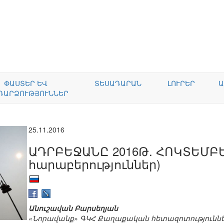
ՓԱՍՏԵՐ ԵՎ
ՏԵՍԱԴԱՐԱՆ
ԼՈՒՐԵՐ
Ա
ԴԱՐՁՈՒԹՅՈՒՆՆԵՐ
25.11.2016
ԱԴՐԲԵՋԱՆԸ 2016Թ. ՀՈԿՏԵՄԲ
հարաբերություններ)
Անուշավան Բարսեղյան
«Նորավանք» ԳԿՀ Քաղաքական հետազոտությունն