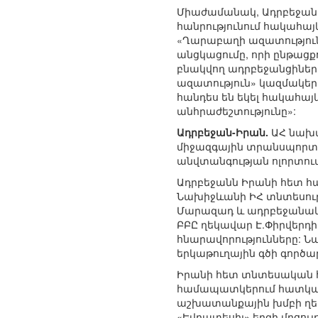
Միաժամանակ, Ադրբեջանը
հանրությունում հակահայ
«Ղարաբաղի ազատություն
անցկացումը, որի ընթացք
բնակվող ադրբեջանցինե
ազատություն» կազմակեր
հանդես են եկել հակահայ
անհրաժեշտությունը»:
Ադրբեջան-Իրան.
ԱՀ նախա
միջազգային տրանսպորտա
անվտանգության ոլորտում
Ադրբեջանն Իրանի հետ հ
Նախիջևանի ԻՀ տնտեսու
Մարազադ և ադրբեջանակ
ԲԲԸ ղեկավար Է.Փիրվերդ
հնարավորությունները:
երկաթուղային գծի գործա
Իրանի հետ տնտեսական հ
համապատկերում հատկապե
աշխատանքային խմբի ղեկ
«Եվրատեսիլ» երգի մրցո