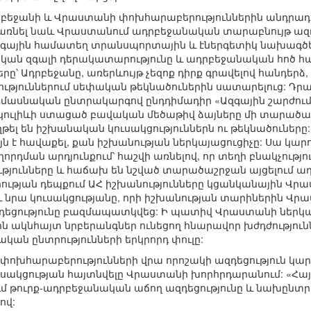
բեջանի և Վրաստանի փոխհարաբերություններին անդրադ
 առնել նաև Վրաստանում ադրբեջանական տարաբնույթ ազդե
զգային համատեղ տրանսպորտային և էներգետիկ նախագծ
ն զգալի դերակատարությունը և ադրբեջանական հոծ հա
երը՝ Ադրբեջանը, առերևույթ չեզոք դիրք գրավելով հանդեր
թյուններում սեփական թեկնածուներին սատարելուց: Դրա 
ծամասնական ընտրակարգով ընդդիմադիր «Ազգային շարժում
կուլիևի ստացած բավական մեծաթիվ ձայները մի տարածաշ
ղթել են իշխանական կուսակցություններն ու թեկնածուներ
յն է հավաքել, քան իշխանության ներկայացուցիչը: Սա կար
րդման արդյունքում՝ հաշվի առնելով, որ տեղի բնակչությո
ւթյունները և հաճախ են նշված տարածաշրջան այցելում
ւթյան դեպքում ԱՀ իշխանությունները կցանկանային Վրա
 և նրա կուսակցությանը, որի իշխանության տարիներին Վ
ությունը բազմապատկվեց: Ի պատիվ Վրաստանի ներկա իշխ
ին ակնհայտ նրբերանգներ ունեցող հնարավոր խժդժությու
ան ընտրությունների երկրորդ փուլը:
ոխհարաբերությունների վրա որոշակի ազդեցություն կարո
ւսակցության հայտնվելը Վրաստանի խորհրդարանում: «Հ
մ թուրք-ադրբեջանական աճող ազդեցությունը և նախընտր
ով: