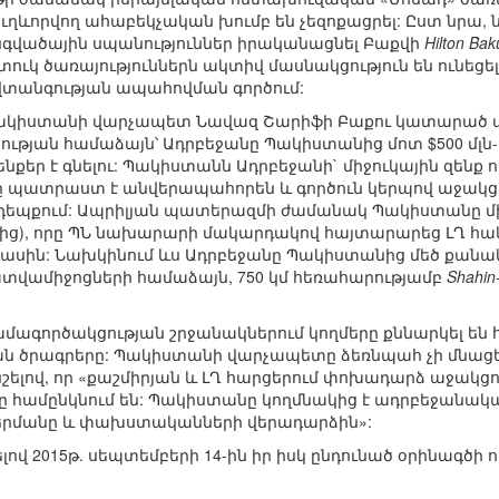
ղևորվող ահաբեկչական խումբ են չեզոքացրել: Ըստ նրա, նշ
անգվածային սպանություններ իրականացնել Բաքվի
Hilton Bak
տուկ ծառայություններն ակտիվ մասնակցություն են ունեցե
տանգության ապահովման գործում:
կիստանի վարչապետ Նավազ Շարիֆի Բաքու կատարած պ
ւթյան համաձայն՝ Ադրբեջանը Պակիստանից մոտ $500 մլն
քեր է գնելու: Պակիստանն Ադրբեջանի` միջուկային զենք 
որը պատրաստ է անվերապահորեն և գործուն կերպով աջակց
եպքում: Ապրիլյան պատերազմի ժամանակ Պակիստանը միակ
լից), որը ՊՆ նախարարի մակարդակով հայտարարեց ԼՂ հակ
ին: Նախկինում ևս Ադրբեջանը Պակիստանից մեծ քանակու
ատվամիջոցների համաձայն, 750 կմ հեռահարությամբ
Shahin
մագործակցության շրջանակներում կողմերը քննարկել են
ն ծրագրերը: Պակիստանի վարչապետը ձեռնպահ չի մնաց
շելով, որ «քաշմիրյան և ԼՂ հարցերում փոխադարձ աջակցու
երը համընկնում են: Պակիստանը կողմնակից է ադրբեջան
բերմանը և փախստականների վերադարձին»:
ելով 2015թ. սեպտեմբերի 14-ին իր իսկ ընդունած օրինագծի