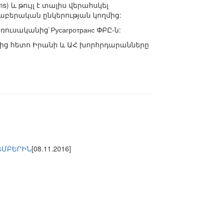
) և թույլ է տալիս վերահսկել
նաբերական ընկերության կողմից:
ուսականից`Русагротранс ՓԲԸ-ն:
նչից հետո Իրանի և ԱՀ խորհրդարանները
ԵՄԲԵՐԻՆ
[08.11.2016]