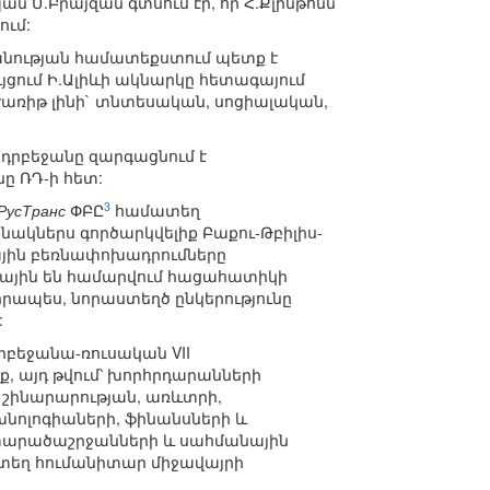
ն Մ.Բրայզան գտնում էր, որ Հ.Քլինթոնն
ում:
կանության համատեքստում պետք է
ցում Ի.Ալիևի ակնարկը հետագայում
րժառիթ լինի` տնտեսական, սոցիալական,
Ադրբեջանը զարգացնում է
ը ՌԴ-ի հետ:
3
РусТранс
ՓԲԸ
համատեղ
նակներս գործարկվելիք Բաքու-Թբիլիս-
ղային բեռնափոխադրումները
րային են համարվում հացահատիկի
րապես, նորաստեղծ ընկերությունը
:
բեջանա-ռուսական VII
, այդ թվում՝ խորհրդարանների
, շինարարության, առևտրի,
նոլոգիաների, ֆինանսների և
և տարածաշրջանների և սահմանային
տեղ հումանիտար միջավայրի