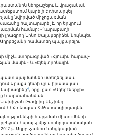
Վրաստանին ներքաշելու և վրացական
ատեքստում կարելի է դիտարկել
թյանը նվիրված միջոցառման
ագահը հայտարարել է, որ երկրում
տագրման համար: «Ղարաբաղի
 լրագրող Նինո Շալաբերիձեն նույնպես
և Ադրբեջանի համատեղ պայքարելու
նի միջև ստորագրված «Հյուսիս-հարավ»
ան մասին» և «Էլեկտրոնային
ենպաստ պայմաններ ստեղծել նաև
դում Արաքս գետի վրա իրանական
4
ն նախագիծը
, որը, ըստ «Ազերէներջի»
ւնը և արտահանման
և Նախիջան-Թավրիզ-Մեշխեդ
-ում ԻԻՀ դեսպան Ջ.Ջահանգիրզադեն:
նությունների հարթման միտումների
դրբեջան-Իսրայել միջխորհրդարանական
2012թ. Ադրբեջանում անցկացված
յության գործակալները Կասպից ծովում