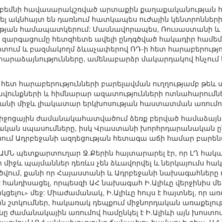
երբեմնի հավասարակշռված արտաքին քաղաքականության 
ել ակնհայտ են դառնում հատկապես ուժային կենտրոննե
թյան համապատկերում: Մասնավորապես, Ռուսաստանի և 
 զարգացումը հետզհետե ավելի ընդգծված հակադիր համեմ
ում և բազմակողմ ձևաչափերով ՌԴ-ի հետ հարաբերությո
 տարաձայնությունները, ամենաբարձր մակարդակով հնչու
հետ հարաբերությունների բարելավման ուղղությամբ թեև ա
րավունքների և հիմնարար ազատությունների ոտնահարումնե
եջանի միջև լիակատար երկխոսության հաստատման առումո
ջոցային ժամանակահատվածում ձեռք բերված համաձայնո
ական սպասումները, իսկ Վրաստանի խորհրդարանական ընտ
ում Ադրբեջանի ազդեցության հետագա աճի համար բարե
 ԱՄՆ պետքարտուղար Ջ.Քերին հայտարարել էր, որ ԼՂ հ
 միջև պայմաններ դեռևս չեն ձևավորվել և ներկայումս 
գծվում, քանի որ Հայաստանի և Ադրբեջանի նախագահները 
է հանդիսացել, որպեսզի ԱՀ նախագահ Ի.Ալիևը վերջինիս 
ելու» մեջ: Միաժամանակ, Ի.Ալիևը հույս է հայտնել, որ
տկումներ, հակառակ դեպքում միջնորդական առաքելությո
նը ժամանակային առումով համընկել է Ի.Ալիևի այն խոստ