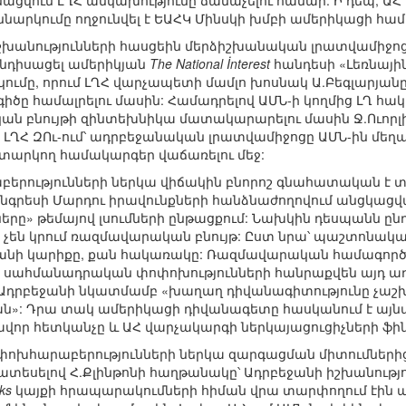
նացվում ԼՂՀ անկախությունը ճանաչելու համար: Ի դեպ, 
արկումը ողջունվել է ԵԱՀԿ Մինսկի խմբի ամերիկացի համ
իշխանությունների հասցեին մերձիշխանական լրատվամիջոց
անդիսացել ամերիկյան
The National İnterest
հանդեսի «Լեռնայ
մը, որում ԼՂՀ վարչապետի մամլո խոսնակ Ա.Բեգլարյանը 
ծը համալրելու մասին: Համադրելով ԱՄՆ-ի կողմից ԼՂ 
 բնույթի զինտեխնիկա մատակարարելու մասին Ջ.Ուորլի
ԼՂՀ ԶՈւ-ում՝ ադրբեջանական լրատվամիջոցը ԱՄՆ-ին մեղադ
արկող համակարգեր վաճառելու մեջ:
երությունների ներկա վիճակին բնորոշ գնահատական է տ
ոնգրեսի Մարդու իրավունքների հանձնաժողովում անցկացվա
երը» թեմայով լսումների ընթացքում: Նախկին դեսպանն ընդ
չեն կրում ռազմավարական բնույթ: Ըստ նրա՝ պաշտոնական
եջանի կարիքը, քան հակառակը: Ռազմավարական համագոր
կ սահմանադրական փոփոխությունների հանրաքվեն այդ առու
որ Ադրբեջանի նկատմամբ «խաղաղ դիվանագիտությունը չա
»: Դրա տակ ամերիկացի դիվանագետը հասկանում է այնպիս
որ հետկանչը և ԱՀ վարչակարգի ներկայացուցիչների ֆին
ետ փոխհարաբերությունների ներկա զարգացման միտումնե
ատեսելով Հ.Քլինթոնի հաղթանակը՝ Ադրբեջանի իշխանությո
ks
կայքի հրապարակումների հիման վրա տարփողում էին 