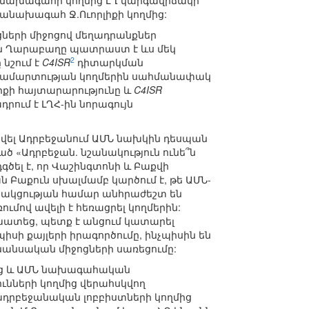
ԱՀ նախագահի կողմից ԼՂ կարգավիճակի
անախագահ Ջ.Ուորլիքի կողմից:
ների միջոցով մեղադրանքներ
ին Ղարաբաղը պատրաստ է ևս մեկ
2
նշում է
C4ISR
դիտարկման
հակամարտության կողմերին սահմանափակ
քի հայտարարությունը և
C4ISR
րում է ԼՂՀ-ին նորագույն
վել Ադրբեջանում ԱՄՆ նախկին դեսպան
ծ «Ադրբեջան. նշանակություն ունե՞ն
գծել է, որ Վաշինգտոնի և Բաքվի
 Բաքուն սխալմամբ կարծում է, թե ԱՄՆ-
ծակցության համար անհրաժեշտ են
մով ավելի է հեռացրել կողմերին:
շխատեց, պետք է անցում կատարել
ի քայլերի իրագործումը, ինչպիսին են
անսական միջոցների սառեցումը:
րից և ԱՄՆ նախագահական
ւնների կողմից վերահսկվող
ադրբեջանական լոբբիստների կողմից