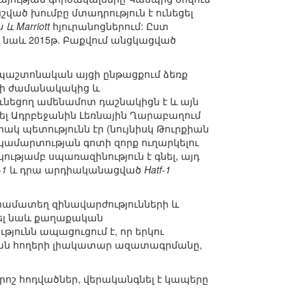
ված խումբը մտադրություն է ունեցել
u և Marriott
հյուրանոցներում: Ըստ
լ նաև 2015թ. Բաքվում անցկացված
աշտոնական այցի ընթացքում ձեռք
-ի ժամանակակից և
ունեցող ամենամոտ դաշնակիցն է և այն
ել Ադրբեջանին Լեռնային Ղարաբաղում
 պետությունն էր (նույնիսկ Թուրքիան
ամարտության գոտի զորք ուղարկելու
թյամբ սպառազինություն է գնել, այդ
-1
և դրա արդիականացված
Hatf-1
 համատեղ զինավարժությունների և
ել նաև քաղաքական
թյունն ապացուցում է, որ երկու
ական հողերի լիակատար ազատագրմանը,
 որոշ հոդվածներ, վերականգնել է կապերը