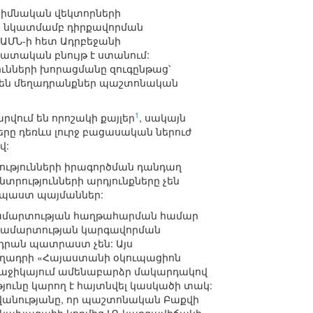
հիմնական վեկտորների
րի նկատմամբ դիրքավորման
ԱՄՆ-ի հետ Ադրբեջանի
ատական բնույթ է ստանում:
ւնների խորացմանը զուգընթաց՝
մ են մեղադրանքներ պաշտոնական
1
րվում են որոշակի քայլեր
, սակայն
րը դեռևս լուրջ բացասական ներուժ
վ:
ւթյունների իրագործման դանդաղ
րությունների արդյունքները չեն
նպաստ պայմաններ:
ակամարտության հաղթահարման համար
հակամարտության կարգավորման
դրան պատրաստ չեն: Այս
մեղադրի «Հայաստանի օկուպացիոն
 առաջիկայում ամենաբարձր մակարդակով
ւնը կարող է հայտնվել կասկածի տակ:
ովանությանը, որ պաշտոնական Բաքվի