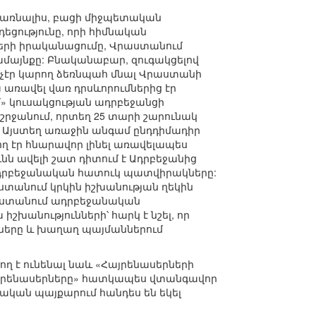
առնալիս, բացի միջպետական
ցությունը, որի հիմնական
երի իրականացումը, Վրաստանում
մայնքը: Բնականաբար, զուգակցելով
ձ, չէր կարող ձեռնպահ մնալ Վրաստանի
առավել վառ դրսևորումներից էր
» կուսակցության ադրբեջանցի
րջանում, որտեղ 25 տարի շարունակ
ը: Այստեղ առաջին անգամ ընդդիմադիր
ող էր հնարավոր լինել առավելապես
ւնն ավելի շատ դիտում է Ադրբեջանից
 ադրբեջանական հատուկ պատվիրակները:
ստանում կրկին իշխանության ղեկին
րաստանում ադրբեջանական
անությունների՝ հարկ է նշել, որ
նները և խաղաղ պայմաններում
ղ է ունենալ նաև «Հայրենասերների
այրենասերները» հատկապես վտանգավոր
ական պայքարում հանդես են եկել