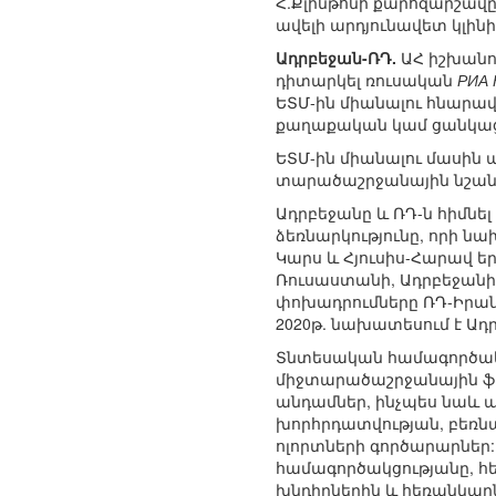
Հ.Քլինթոնի քարոզարշավը 
ավելի արդյունավետ կլին
Ադրբեջան-ՌԴ.
ԱՀ իշխանու
դիտարկել ռուսական
РИА 
ԵՏՄ-ին միանալու հնարավ
քաղաքական կամ ցանկացած
ԵՏՄ-ին միանալու մասին 
տարածաշրջանային նշանա
Ադրբեջանը և ՌԴ-ն հիմն
ձեռնարկությունը, որի ն
Կարս և Հյուսիս-Հարավ ե
Ռուսաստանի, Ադրբեջանի
փոխադրումները ՌԴ-Իրան,
2020թ. նախատեսում է Ադ
Տնտեսական համագործակց
միջտարածաշրջանային ֆոր
անդամներ, ինչպես նաև ա
խորհրդատվության, բեռն
ոլորտների գործարարներ:
համագործակցությանը, հ
խնդիրներին և հեռանկարն