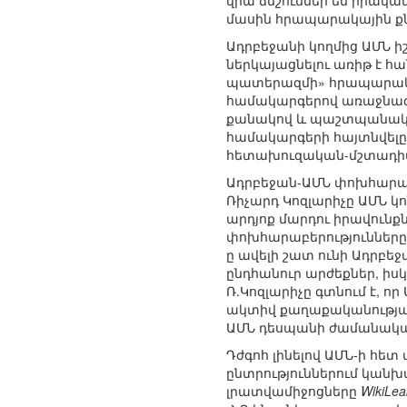
վրա ճնշումներ են իրակա
մասին հրապարակային քնն
Ադրբեջանի կողմից ԱՄՆ 
ներկայացնելու առիթ է հ
պատերազմի» հրապարակու
համակարգերով առաջնագի
քանակով և պաշտպանական
համակարգերի հայտնվելը 
հետախուզական-մշտադիտ
Ադրբեջան-ԱՄՆ փոխհարաբ
Ռիչարդ Կոզլարիչը ԱՄՆ կ
արդյոք մարդու իրավունքն
փոխհարաբերությունները 
ը ավելի շատ ունի Ադրբ
ընդհանուր արժեքներ, իս
Ռ.Կոզլարիչը գտնում է, 
ակտիվ քաղաքականության
ԱՄՆ դեսպանի ժամանակավ
Դժգոհ լինելով ԱՄՆ-ի հ
ընտրություններում կանխ
լրատվամիջոցները
WikiLea