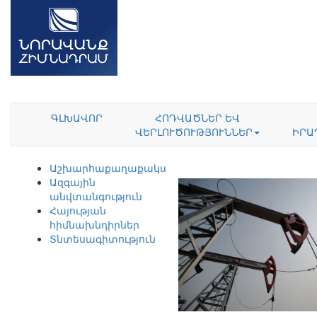
ԳԼԽԱՎՈՐ
ՀՈԴՎԱԾՆԵՐ ԵՎ
ՎԵՐԼՈՒԾՈՒԹՅՈՒՆՆԵՐ
ԻՐԱ
Աշխարհաքաղաքականություն
Ազգային
անվտանգություն
Հայության
հիմնախնդիրներ
Տնտեսագիտություն