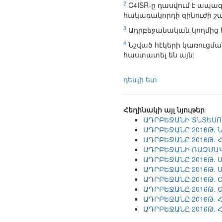
2
C4ISR-ը դասվում է ապագա
հակառակորդի զինուժի շա
3
Ադրբեջանական կողմից հա
4
Նշված հէկերի կառուցման
հաստատել են այն:
դեպի ետ
Հեղինակի այլ նյութեր
ԱԴՐԲԵՋԱՆԻ ՏՆՏԵՍՈՒ
ԱԴՐԲԵՋԱՆԸ 2016Թ. 
ԱԴՐԲԵՋԱՆԸ 2016Թ. 
ԱԴՐԲԵՋԱՆԻ ՌԱԶՄԱԿ
ԱԴՐԲԵՋԱՆԸ 2016Թ. 
ԱԴՐԲԵՋԱՆԸ 2016Թ. 
ԱԴՐԲԵՋԱՆԸ 2016Թ. 
ԱԴՐԲԵՋԱՆԸ 2016Թ. 
ԱԴՐԲԵՋԱՆԸ 2016Թ. Հ
ԱԴՐԲԵՋԱՆԸ 2016Թ. 