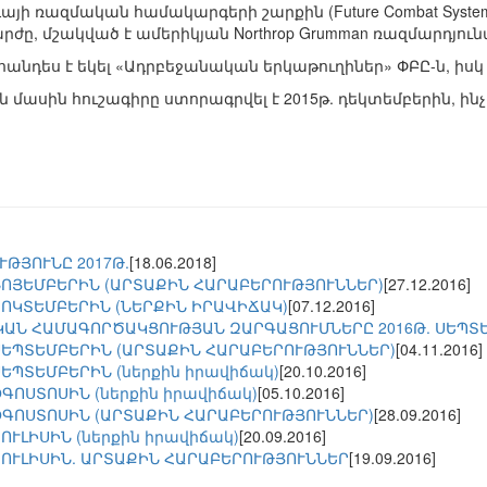
յի ռազմական համակարգերի շարքին (Future Combat Systems
րժը, մշակված է ամերիկյան Northrop Grumman ռազմարդյու
նդես է եկել «Ադրբեջանական երկաթուղիներ» ՓԲԸ-ն, իսկ ռ
 մասին հուշագիրը ստորագրվել է 2015թ. դեկտեմբերին, ի
ԹՅՈՒՆԸ 2017Թ.
[18.06.2018]
ՆՈՅԵՄԲԵՐԻՆ (ԱՐՏԱՔԻՆ ՀԱՐԱԲԵՐՈՒԹՅՈՒՆՆԵՐ)
[27.12.2016]
ՀՈԿՏԵՄԲԵՐԻՆ (ՆԵՐՔԻՆ ԻՐԱՎԻՃԱԿ)
[07.12.2016]
ԱՆ ՀԱՄԱԳՈՐԾԱԿՑՈՒԹՅԱՆ ԶԱՐԳԱՑՈՒՄՆԵՐԸ 2016Թ. ՍԵՊՏ
ՍԵՊՏԵՄԲԵՐԻՆ (ԱՐՏԱՔԻՆ ՀԱՐԱԲԵՐՈՒԹՅՈՒՆՆԵՐ)
[04.11.2016]
ՍԵՊՏԵՄԲԵՐԻՆ (ներքին իրավիճակ)
[20.10.2016]
ՕԳՈՍՏՈՍԻՆ (ներքին իրավիճակ)
[05.10.2016]
ՕԳՈՍՏՈՍԻՆ (ԱՐՏԱՔԻՆ ՀԱՐԱԲԵՐՈՒԹՅՈՒՆՆԵՐ)
[28.09.2016]
ՈՒԼԻՍԻՆ (ներքին իրավիճակ)
[20.09.2016]
ՀՈՒԼԻՍԻՆ. ԱՐՏԱՔԻՆ ՀԱՐԱԲԵՐՈՒԹՅՈՒՆՆԵՐ
[19.09.2016]