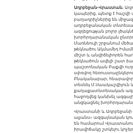
Ադրբեջան-Վրաստան.
Ադր
կապերից, պետք է հաշվի
բաղադրիչներից են միջա
ադրբեջանական տնտեսակա
ազդեցության բոլոր լծակն
խորհրդարանական ընտրու
Մառնեուլի շրջանում մե
թեկնածու Ակմամեդ Իմամ
միշտ և անվիճելիորեն հա
թեկնածուն ավելի շատ ձա
պաշտոնական Բաքվի ուղղո
սփռվող հեռուստաընկերո
Բնականաբար, հնարավորո
տեսնել Մ.Սաակաշվիլուն
քաղաքատնտեսական ազդեց
հաջողվեց կանխել ազգայ
անցկացնել խորհրդարանակ
Վրաստանի և Ադրբեջանի փ
ալյանս» ազգայնական կո
են համարում Վրաստանու
իրավիճակը շտկելու կոչեր