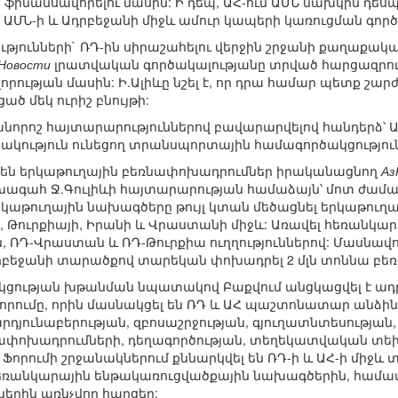
ֆինանսավորելու մասին: Ի դեպ, ԱՀ-ում ԱՄՆ նախկին դեսպա
ի ԱՄՆ-ի և Ադրբեջանի միջև ամուր կապերի կառուցման գործ
թյունների` ՌԴ-ին սիրաշահելու վերջին շրջանի քաղաքա
Новости
լրատվական գործակալությանը տրված հարցազրույ
որության մասին: Ի.Ալիևը նշել է, որ դրա համար պետք շա
 մեկ ուրիշ բնույթի:
անորոշ հայտարարություններով բավարարվելով հանդերձ՝ 
կություն ունեցող տրանսպորտային համագործակցություն
ել են երկաթուղային բեռնափոխադրումներ իրականացնող
Аз
ախագահ Ջ.Գուլիևի հայտարարության համաձայն՝ մոտ ժամա
րկաթուղային նախագծերը թույլ կտան մեծացնել երկաթու
, Թուրքիայի, Իրանի և Վրաստանի միջև: Առավել հեռանկա
 ՌԴ-Վրաստան և ՌԴ-Թուրքիա ուղղություններով: Մասնավո
րբեջանի տարածքով տարեկան փոխադրել 2 մլն տոննա բեռ
ության խթանման նպատակով Բաքվում անցկացվել է ադր
ումը, որին մասնակցել են ՌԴ և ԱՀ պաշտոնատար անձինք
րդյունաբերության, զբոսաշրջության, գյուղատնտեսության
ափոխադրումների, դեղագործության, տեղեկատվական տեխ
 Ֆորումի շրջանակներում քննարկվել են ՌԴ-ի և ԱՀ-ի միջ
եռանկարային ենթակառուցվածքային նախագծերին, համա
երին առնչվող հարցեր: