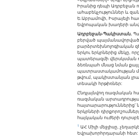
Իրանից դեպի Ադրբեջան ու
ահաբեկչություններ և զ
Ե.Աբրամովի, Իսրայելի հա
Եվրոպական խաղերի անվ
Ադրբեջան-Պակիստան.
Պա
բերված պայմանավորվածո
բարձրտեխնոլոգիական զեն
երկու երկրներից մեկը, 
պատերազմի վերսկսման դ
ձեռնպահ մնաց նման քայ
պատրաստակամության մաս
թվում, պակիստանյան լր
տեսակի հրթիռներ:
Ընդլայնվող ռազմական հա
ռազմական արտադրությա
հայտարարություններից՝ ն
երկրների դիրքորոշումն
հայկական ուժերի դուրս
1
ԱՀ Միլի մեջլիսը, չեղարկ
Եվրախորհրդարանի հետ: