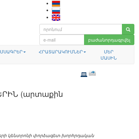
բաժանորդագրվել
ՄՍԱԳՐԵՐ
ՀՐԱՏԱՐԱԿՈՒՄՆԵՐ
ՄԵՐ
ՄԱՍԻՆ
ԵՐԻՆ (արտաքին
երի կենտրոնի փորձագետ-խորհրդական