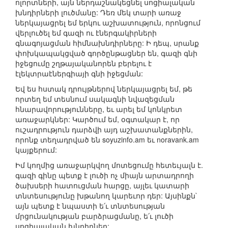
ոլորտների, այն ներդաշնակեցնել սոցիալական
խնդիրների լուծմանը: Դեռ մեկ տարի առաջ
ներկայացրել եմ երկու աշխատություն, որոնցում
վերլուծել եմ գազի ու էներգակիրների
գնագոյացման հիմնախնդիրները: Ի դեպ, սրանք
փոխկապակցված գործընթացներ են, գազի գնի
իջեցումը շղթայականորեն բերելու է
էլեկտրաէներգիայի գնի իջեցման:
Եվ ես հստակ դրույթներով ներկայացրել եմ, թե
որտեղ եմ տեսնում սակագնի նվազեցման
հնարավորությունները, եւ արել եմ կոնկրետ
առաջարկներ: Կարծում եմ, օգտակար է, որ
ուշադրություն դարձվի այդ աշխատանքներին,
որոնք տեղադրված են soyuzinfo.am եւ noravank.am
կայքերում:
Իմ կողմից առաջարկվող մոտեցումը հետեւյալն է.
գազի գինը պետք է լուծի ոչ միայն արտադրողի
ծախսերի հատուցման հարցը, այլեւ կատարի
տնտեսությունը խթանող կարեւոր դեր: Այսինքն`
այն պետք է նպաստի ե՛ւ տնտեսության
մրցունակության բարձրացմանը, ե՛ւ լուծի
սոցիալական խնդիրներ: