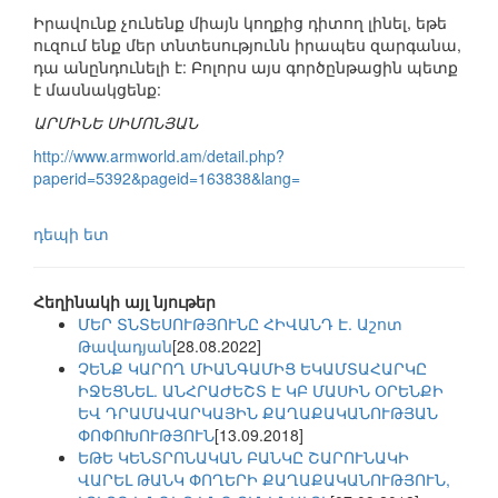
Իրավունք չունենք միայն կողքից դիտող լինել, եթե
ուզում ենք մեր տնտեսությունն իրապես զարգանա,
դա անընդունելի է: Բոլորս այս գործընթացին պետք
է մասնակցենք:
ԱՐՄԻՆԵ ՍԻՄՈՆՅԱՆ
http://www.armworld.am/detail.php?
paperid=5392&pageid=163838&lang=
դեպի ետ
Հեղինակի այլ նյութեր
ՄԵՐ ՏՆՏԵՍՈՒԹՅՈՒՆԸ ՀԻՎԱՆԴ Է. Աշոտ
Թավադյան
[28.08.2022]
ՉԵՆՔ ԿԱՐՈՂ ՄԻԱՆԳԱՄԻՑ ԵԿԱՄՏԱՀԱՐԿԸ
ԻՋԵՑՆԵԼ. ԱՆՀՐԱԺԵՇՏ Է ԿԲ ՄԱՍԻՆ ՕՐԵՆՔԻ
ԵՎ ԴՐԱՄԱՎԱՐԿԱՅԻՆ ՔԱՂԱՔԱԿԱՆՈՒԹՅԱՆ
ՓՈՓՈԽՈՒԹՅՈՒՆ
[13.09.2018]
ԵԹԵ ԿԵՆՏՐՈՆԱԿԱՆ ԲԱՆԿԸ ՇԱՐՈՒՆԱԿԻ
ՎԱՐԵԼ ԹԱՆԿ ՓՈՂԵՐԻ ՔԱՂԱՔԱԿԱՆՈՒԹՅՈՒՆ,