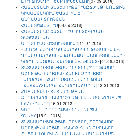
ԼՈՒՐՋ ԽՆԴԻՐ ԵՆՔ ՈՒՆԵՆԱԼՈՒ
[07.09.2018]
ՀԱՅԱՍՏԱՆԻ ՏՆՏԵՍՈՒԹՅՈՒՆԸ 2018Թ. ԱՌԱՋԻՆ
ԿԻՍԱՄՅԱԿՈՒՄ ԵԱՏՄ-ԻՆ ԵՐԿՐԻ
ԱՆԴԱՄԱԿՑՈՒԹՅԱՆ
ՀԱՄԱՏԵՔՍՏՈՒՄ
[04.09.2018]
ՀԱՅԱՍՏԱՆԸ ԵԱՏՄ-ՈՒՄ. ԻՆՏԵԳՐՄԱՆ
ՏՆՏԵՍԱԿԱՆ
ԱՐԴՅՈՒՆԱՎԵՏՈՒԹՅՈՒՆԸ
[11.07.2018]
«ԼՈՒՐՋ ԽՆԴԻՐ ԿԱ ՀԱՐԿԱԲՅՈՒՋԵՏԱՅԻՆ ԵՎ
ԴՐԱՄԱՎԱՐԿԱՅԻՆ ՔԱՂԱՔԱԿԱՆՈՒԹՅՈՒՆՆԵՐԻ
ԿՈՐԴԻՆԱՑՄԱՆ ՀԱՐՑՈՒՄ». «ՓԱՍՏ»
[01.06.2018]
ՏՆՏԵՍԱԳԻՏՈՒԹՅԱՆ ԴՈԿՏՈՐ, ՊՐՈՖԵՍՈՐ
ԱՇՈՏ ԹԱՎԱԴՅԱՆԻ ՀԱՐՑԱԶՐՈՒՅՑԸ
«ԱՐԱՐԱՏ» ՀԵՌՈՒՍՏԱԸՆԿԵՐՈՒԹՅԱՆ
«ՀԵՏՀԱՇՎԱՐԿ» ՀԱՂՈՐԴԱՇԱՐԻՆ
[18.01.2018]
ՀԱՅԱՍՏԱՆԻ ՏՆՏԵՍՈՒԹՅԱՆ
ՁԵՌՔԲԵՐՈՒՄՆԵՐԸ 2017Թ. ԵՎ ԵԱՏՄ ՀՐԱՏԱՊ
ԽՆԴԻՐՆԵՐԸ
[16.01.2018]
ԿԱՐԵԼԻ՞ ԷՐ ՈՐՈՇԱԿԻՈՐԵՆ ԶՍՊԵԼ
ԳՆԱՃԸ
[15.01.2018]
ՏՆՏԵՍԱԳԻՏՈՒԹՅԱՆ ԴՈԿՏՈՐ, ՊՐՈՖԵՍՈՐ
ԱՇՈՏ ԹԱՎԱԴՅԱՆ. «ՆԵՐՔԻՆ ԽՆԴԻՐՆԵՐԸ
ՊԵՏՔ Է ԼՈՒԾՎԵՆ. ԵՄ-Ն ԵՎ ԵԱՏՄ-Ն ՄԻԱՅՆ