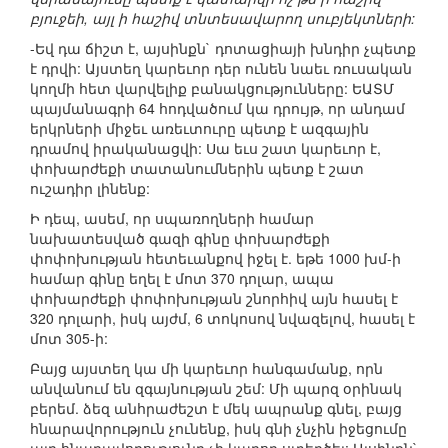
բյուջեի, այլ ի հաշիվ տնտեսավարող սուբյեկտների:
-Եվ դա ճիշտ է, այսինքն` դոտացիայի խնդիր չպետք
է դրվի: Այստեղ կարեւոր դեր ունեն նաեւ ռուսական
կողմի հետ վարվելիք բանակցությունները: ԵԱՏՄ
պայմանագրի 64 հոդվածում կա դրույթ, որ անդամ
երկրների միջեւ առեւտուրը պետք է ազգային
դրամով իրականացվի: Սա եւս շատ կարեւոր է,
փոխարժեքի տատանումներին պետք է շատ
ուշադիր լինենք:
Ի դեպ, ասեմ, որ սպառողների համար
նախատեսված գազի գինը փոխարժեքի
փոփոխության հետեւանքով իջել է. եթե 1000 խմ-ի
համար գինը եղել է մոտ 370 դոլար, ապա
փոխարժեքի փոփոխության շնորհիվ այն հասել է
320 դոլարի, իսկ այժմ, 6 տոկոսով նվազելով, հասել է
մոտ 305-ի:
Բայց այստեղ կա մի կարեւոր հանգամանք, որն
անվանում են զգայնության շեմ: Մի պարզ օրինակ
բերեմ. ձեզ անհրաժեշտ է մեկ ապրանք գնել, բայց
հնարավորություն չունենք, իսկ գնի չնչին իջեցումը