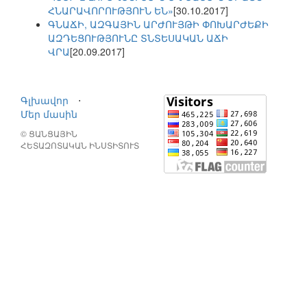
ՀՆԱՐԱՎՈՐՈՒԹՅՈՒՆ ԵՆ»
[30.10.2017]
ԳՆԱՃԻ, ԱԶԳԱՅԻՆ ԱՐԺՈՒՅԹԻ ՓՈԽԱՐԺԵՔԻ
ԱԶԴԵՑՈՒԹՅՈՒՆԸ ՏՆՏԵՍԱԿԱՆ ԱՃԻ
ՎՐԱ
[20.09.2017]
Գլխավոր
⋅
Մեր մասին
© ՑԱՆՑԱՅԻՆ
ՀԵՏԱԶՈՏԱԿԱՆ ԻՆՍՏԻՏՈՒՏ