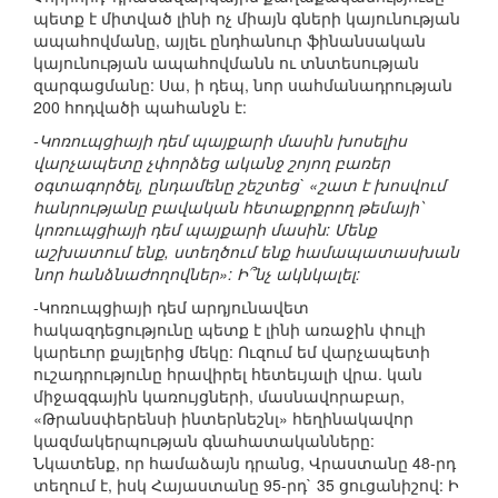
պետք է միտված լինի ոչ միայն գների կայունության
ապահովմանը, այլեւ ընդհանուր ֆինանսական
կայունության ապահովմանն ու տնտեսության
զարգացմանը: Սա, ի դեպ, նոր սահմանադրության
200 հոդվածի պահանջն է:
-Կոռուպցիայի դեմ պայքարի մասին խոսելիս
վարչապետը չփորձեց ականջ շոյող բառեր
օգտագործել, ընդամենը շեշտեց` «շատ է խոսվում
հանրությանը բավական հետաքրքրող թեմայի՝
կոռուպցիայի դեմ պայքարի մասին: Մենք
աշխատում ենք, ստեղծում ենք համապատասխան
նոր հանձնաժողովներ»: Ի՞նչ ակնկալել:
-Կոռուպցիայի դեմ արդյունավետ
հակազդեցությունը պետք է լինի առաջին փուլի
կարեւոր քայլերից մեկը: Ուզում եմ վարչապետի
ուշադրությունը հրավիրել հետեւյալի վրա. կան
միջազգային կառույցների, մասնավորաբար,
«Թրանսփերենսի ինտերնեշնլ» հեղինակավոր
կազմակերպության գնահատականները:
Նկատենք, որ համաձայն դրանց, Վրաստանը 48-րդ
տեղում է, իսկ Հայաստանը 95-րդ` 35 ցուցանիշով: Ի