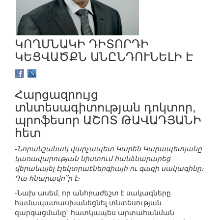
ԿՈՂՄՆԱԿԻ ԴԻՏՈՐԴԻ
ԿԵՑՎԱԾՔՆ ԱՆԸՆԴՈՒՆԵԼԻ Է
Հարցազրույց
տնտեսագիտության դոկտոր,
պրոֆեսոր ԱՇՈՏ ԹԱՎԱԴՅԱՆԻ
հետ
-Նորանշանակ վարչապետ Կարեն Կարապետյանը
կառավարության նիստում հանձնարարեց
վերանայել էլեկտրաէներգիայի ու գազի սակագինը։
Դա հնարավո՞ր է։
-Նախ ասեմ, որ անհրաժեշտ է սակագները
համապատասխանեցնել տնտեսության
զարգացմանը` հատկապես արտահանման