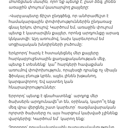
մոտեցման մասին, որո՞նք պետք է, ըստ ձեզ, լինեն
առաջին փուլում կատարվող քայլերը:
-Վարչապետը ճիշտ ընդգծեց, որ անհրաժեշտ է
համակարգային փոփոխություններին ընդառաջ
գնալ երկու փուլով: Կարծում եմ, առաջին փուլում
պետք է կատարվեն քայլեր, որոնց արդյունքը արագ
կնկատվի: Այդ առումով, նախ կարեւորում եմ
սոցիալական խնդիրների լուծումը:
Երկրորդ՝ հարկ է հստակեցնել մեր քայլերը
հարկաբյուջետային քաղաքականության մեջ,
պետք է տեսնենք` կա՞ հարկերի հավաքման
առումով փոփոխություն, որպեսզի դրանք ոչ միայն
ֆիսկալ բնույթ կրեն, այլեւ լինեն խթանող,
կարգավորող: Եվ այստեղ կան
հնարավորություններ:
Երրորդ՝ պետք է գնահատենք` արդյոք մեր
ծախսերն արդյունավե՞տ են, օրինակ, կարո՞ղ ենք
մեզ վրա վերցնել շատ կարեւոր` ռազմավարական
ոլորտի ծախսերը ու այս հարցում կախված չլինենք
վարկերից: Կարծում եմ` կարող ենք:
Չորրորդ՝ դրամավարկային քաղաքականությունը