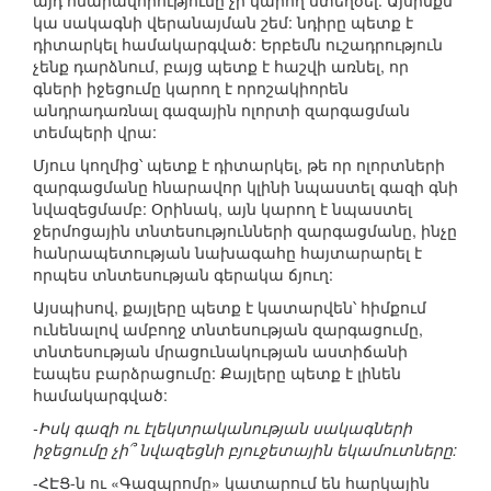
այդ հնարավորությունը չի կարող ստեղծել: Այսինքն`
կա սակագնի վերանայման շեմ: նդիրը պետք է
դիտարկել համակարգված: Երբեմն ուշադրություն
չենք դարձնում, բայց պետք է հաշվի առնել, որ
գների իջեցումը կարող է որոշակիորեն
անդրադառնալ գազային ոլորտի զարգացման
տեմպերի վրա:
Մյուս կողմից՝ պետք է դիտարկել, թե որ ոլորտների
զարգացմանը հնարավոր կլինի նպաստել գազի գնի
նվազեցմամբ: Օրինակ, այն կարող է նպաստել
ջերմոցային տնտեսությունների զարգացմանը, ինչը
հանրապետության նախագահը հայտարարել է
որպես տնտեսության գերակա ճյուղ:
Այսպիսով, քայլերը պետք է կատարվեն՝ հիմքում
ունենալով ամբողջ տնտեսության զարգացումը,
տնտեսության մրացունակության աստիճանի
էապես բարձրացումը: Քայլերը պետք է լինեն
համակարգված:
-Իսկ գազի ու էլեկտրականության սակագների
իջեցումը չի՞ նվազեցնի բյուջետային եկամուտները:
-ՀԷՑ-ն ու «Գազպրոմը» կատարում են հարկային