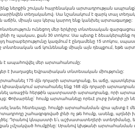
ենք ներքին շուկան հայրենական արտադրության ապրանքնե
արինվեն տեղականով։ Սա նշանակում է զարկ տալ տեղակա
 աճին, միայն այս կերպ կարող ենք կանխել արտագաղթը:
 տնտեսություն ունեցող մեր երկիրը տնտեսական զարգացո
 լինի ոչ պակաս, քան 30 տոկոս: Սա պետք է ձեւակերպենք
դ հարաբերությունը կազմում է ընդամենը 15 տոկոս, սպասվու
ւրջ տնտեսական աճ կունենանք միայն այն դեպքում, եթե ար
վին է ապահովվել մեր արտահանումը:
ծ դեր է խաղացել Եվրասիական տնտեսական միությունը:
րտահանել 175 մլն դոլարի արտադրանք, եւ աճը, պատկերացր
իսամյակում արտահանել ենք 168 մլն դոլարի արտադրանք. 
նել առաջին հերթին պատրաստի արտադրանք, որի արտա
ց: Փոխարենը` հումք արտահանելը որեւէ լուրջ խնդիր չի ն
մ ասել նաեւ հետեւյալը. հումքի արտահանման վրա պետք է
տադրողը շահագրգռված լինի ոչ թե հումք, ասենք, պղնձի 
ծել: Դրանով կնպաստի ե՛ւ աշխատատեղերի ստեղծմանը, 
, քան չմշակված հումքինը: Սրանով կխթանի արտահանման 