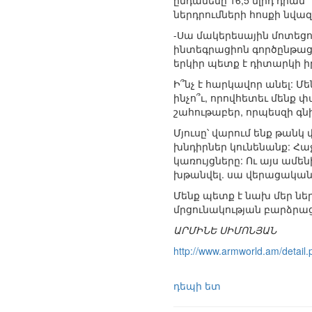
ընդամենը 16,5 մլրդ դրա
ներդրումների հոսքի նվա
-Սա մակերեսային մոտեցո
ինտեգրացիոն գործընթացն
երկիր պետք է դիտարկի ի
Ի՞նչ է հարկավոր անել: Մ
ինչո՞ւ, որովհետեւ մենք 
շահութաբեր, որպեսզի գնի
Մյուսը՝ վարում ենք թան
խնդիրներ կունենանք: Հա
կառույցները: Ու այս ամե
խթանվել. սա վերացական 
Մենք պետք է նախ մեր ներ
մրցունակության բարձրա
ԱՐՄԻՆԵ ՍԻՄՈՆՅԱՆ
http://www.armworld.am/detai
դեպի ետ