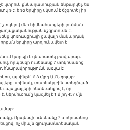
 կտրուկ քննադատության ենթարկել, ես
ւյթ է, եթե երկիրը սկսում է ճշգրտել իր
լ՝ շտկելով մեր հիմնահարցերի լուծման
քաղաքականության ճշգրտումն է.
նենք կոռուպցիայի ցավալի մակարդակ,
, որքան երկիրը արդյունավետ է
անում կարելի է գնահատել բավարար:
ով, որպեսզի ունենանք 7 տոկոսանոց
դ հնարավորությունն առկա է:
ս, այսինքն` 2,3 մլրդ ԱՄՆ դոլար:
յլերը, օրինակ, տարեսկզբին ստեղծված
այս քայլերի հետեւանքով է, որ
 ներմուծումը կազմել է 1 մլրդ 457 մլն
համար:
տակը: Որպեսզի ունենանք 7 տոկոսանոց
եսքով, ոչ միայն գյուղատնտեսական