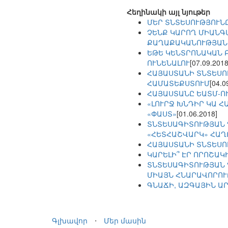
Հեղինակի այլ նյութեր
ՄԵՐ ՏՆՏԵՍՈՒԹՅՈՒՆԸ
ՉԵՆՔ ԿԱՐՈՂ ՄԻԱՆԳ
ՔԱՂԱՔԱԿԱՆՈՒԹՅԱՆ
ԵԹԵ ԿԵՆՏՐՈՆԱԿԱՆ 
ՈՒՆԵՆԱԼՈՒ
[07.09.2018
ՀԱՅԱՍՏԱՆԻ ՏՆՏԵՍՈ
ՀԱՄԱՏԵՔՍՏՈՒՄ
[04.0
ՀԱՅԱՍՏԱՆԸ ԵԱՏՄ-Ո
«ԼՈՒՐՋ ԽՆԴԻՐ ԿԱ 
«ՓԱՍՏ»
[01.06.2018]
ՏՆՏԵՍԱԳԻՏՈՒԹՅԱՆ 
«ՀԵՏՀԱՇՎԱՐԿ» ՀԱ
ՀԱՅԱՍՏԱՆԻ ՏՆՏԵՍՈ
ԿԱՐԵԼԻ՞ ԷՐ ՈՐՈՇԱԿ
ՏՆՏԵՍԱԳԻՏՈՒԹՅԱՆ Դ
ՄԻԱՅՆ ՀՆԱՐԱՎՈՐՈՒ
ԳՆԱՃԻ, ԱԶԳԱՅԻՆ Ա
Գլխավոր
⋅
Մեր մասին