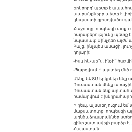
Երկրորդ՝ պետք է ապահով
ապրանքները պետք է փոխ
կնպաստի զբաղվածության
Հաջորդը. որպեսզի փոքր
հարաբերությունը պետք է
նպատակ: Մինչդեռ այժմ այ
Բայց, ինչպես ասացի, լո
դոլարի:
-Իսկ ինչպե՞ս, ինչի՞ հաշ
-Պարզվում է՝ այստեղ մե
Մենք ԵԱՏՄ երկրներ ենք ա
Ռուսաստան մենք առաջին կ
Ռուսաստան ենք արտահա
համարվում է խնդրահարույ
Ի դեպ, այստեղ ուզում ե
մաքսատուրք, որպեսզի ար
պղնձաձուլարաններ ստեղ
գինը շատ ավելի բարձր է
Հայաստան: