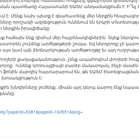
մ` նախորդ տարվա համեմատ հոսքերը զգալիորեն կրճատվել 
զման պատճառը Հայաստանի ԵԱՏՄ անդամակցումն է: Ի՞նչ 
ւմ է: Մենք նախ պետք է գնահատենք մեր ներքին հնարավո
երը որոշակի ազդեցություն ունենում են երկրի տնտեսությ
ր ներքին իրավիճակը:
ենք հաճախ ենք դիմում մեր հայրենակիցներին` եկեք ներդր
փաստորեն չունենք արժեթղթերի շուկա: Եվ ներդրողը չի կարո
 այս կամ այն ձեռնարկության արժեթուղթը եւ այդ ուղղութ
կ փողերի քաղաքականություն, չենք ապահովում փողերի հոս
ջորդը` ունենք կոռուպցիայի բարձր մակարդակ, ինչի մասի
նի ֆոնին մարդիկ հայտարարում են, թե ԵԱՏՄ ինտեգրացման 
խոսակցություն է:
քին խնդիրները լուծենք, միայն այդ կերպ կարող ենք նպաս
ցմանը:
l.php?paperid=5381&pageid=163551&lang=