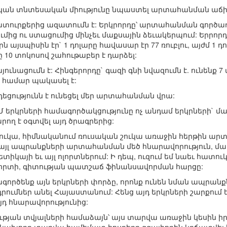
սիական տնտեսական միությունը նպաստել արտահանման աճի
ատուրքերից ազատումն է: Երկրորդը՝ արտահանման գործառ
մից ու ստացումից մինչեւ մաքսային ձեւակերպում: Երրորդը 
յսպիսին էր` 1 դոլարը հավասար էր 77 ռուբլու, այժմ 1 դոլ
0 տոկոսով շահութաբեր է դարձել:
յունացումն է: Հինգերորդը` գազի գնի նվազումն է. ունենք 
 համար պակասել է:
եցությունն է ունեցել մեր արտահանման վրա:
Մ երկրների համագործակցությունը ոչ անդամ երկրների`
րող է օգտվել այդ ծրագրերից:
 շուկա, հիմնականում ռուսական շուկա առաջին հերթին ա
այլ ապրանքների արտահանման մեծ հնարավորություն, մա
տիկայի եւ այլ ոլորտներում: Ի դեպ, ուզում եմ նաեւ հատուկ 
որտի, գիտության պատշաճ ֆինանսավորման հարցը:
տագործենք այն երկրների փորձը, որոնք ունեն նման ապր
րդրումներ անել Հայաստանում: Հենց այդ երկրների շարքում
դ հնարավորությունից:
թյան տվյալների համաձայն՝ այս տարվա առաջին կեսին իր