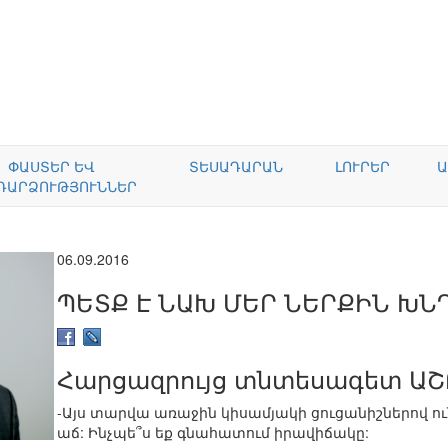
ՓԱՍՏԵՐ ԵՎ
ՏԵՍԱԴԱՐԱՆ
ԼՈՒՐԵՐ
Ա
ԴԱՐՁՈՒԹՅՈՒՆՆԵՐ
06.09.2016
ՊԵՏՔ Է ՆԱԽ ՄԵՐ ՆԵՐՔԻՆ ԽՆ
Հարցազրույց տնտեսագետ Ա
-Այս տարվա առաջին կիսամյակի ցուցանիշներով ո
աճ: Ինչպե՞ս եք գնահատում իրավիճակը: