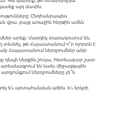
են: Կա կարծիք, թե օտարերկրյա
կասեք այդ մասին:
րությունները: Ընդհանրապես
ան վրա, բայց առաջին հերթին ամեն
ումներ արեք։ Մարդիկ տարակուսում են,
ղ տեսնել, թե Հայաստանում ո՞ր ոլորտն է
յամբ Հայաստանում ներդրումներ անի:
քը դեպի ներքին շուկա, հետեւաբար շատ
ն արձանագրում են նաեւ միջազգային
արդյունքում ներդրումները չե՞ն
տել ե՛ւ արտահանման աճին, ե՛ւ երկրի