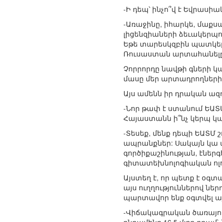
-Ի դեպ՝ ինչո՞վ է Եվրա
-Առաջինը, իհարկե, մաքս
լիցենզիաների ձեւակերպու
Եթե տարեսկզբին պատկերն ա
Ռուսաստան արտահանելը 1
Չորրորդը նավթի գների կա
մասը մեր արտադրողների
Այս ամենն իր դրական ազդ
-Նոր թափ է ստանում ԵԱՏ
Հայաստանն ի՞նչ կերպ կա
-Տեսեք, մենք դեպի ԵԱՏՄ
ապրանքներ: Սակայն կա 
գործիքաշինության, էներգե
գիտատեխնոլոգիական ոլ
Այստեղ է, որ պետք է օգ
այս ուղղություններով նե
պարտավոր ենք օգտվել այ
-Վիճակագրական ծառայու