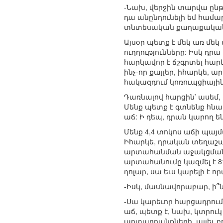
-Նախ, վերջին տարվա ըն
դա անընդունելի եմ համարո
տնտեսական քաղաքականո
Այսօր պետք է մեկ առ մեկ
ուղղությունները: Իսկ դ
հարկավոր է ճշգրտել հար
ինչ-որ քայլեր, իհարկե, 
հակազդում կոռուպցիային,
Դառնալով հարցին՝ ասեմ,
Մենք պետք է գտնենք հն
աճ: Ի դեպ, դրան կարող 
Մենք 4,4 տոկոս աճի պայմ
Իհարկե, դրական տեղաշար
արտահանման աջակցման խո
արտահանումը կազմել է 815 
դոլար, սա եւս կարելի է ո
-Իսկ, մասնավորաբար, ի՞
-Սա կարեւոր հարցադրում
աճ, պետք է, նախ, կտրու
արտադրանքների, այլեւ բո