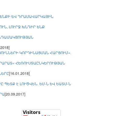
ՐԵՆՔԻ ԵՎ ԴՐԱՄԱՎԱՐԿԱՅԻՆ
ՒՆ, ԼՈՒՐՋ ԽՆԴԻՐ ԵՆՔ
ԱՆԴԱՄԱԿՑՈՒԹՅԱՆ
.2018]
ՈՒՆՆԵՐԻ ԿՈՐԴԻՆԱՑՄԱՆ ՀԱՐՑՈՒՄ».
ԱՐԱՐԱՏ» ՀԵՌՈՒՍՏԱԸՆԿԵՐՈՒԹՅԱՆ
ՆԵՐԸ
[16.01.2018]
ՊԵՏՔ Է ԼՈՒԾՎԵՆ. ԵՄ-Ն ԵՎ ԵԱՏՄ-Ն
ՐԱ
[20.09.2017]