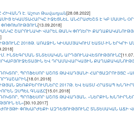
 ՀԻՎԱՆԴ Է. Աշոտ Թավադյան
[28.08.2022]
ԱՄԻՑ ԵԿԱՄՏԱՀԱՐԿԸ ԻՋԵՑՆԵԼ. ԱՆՀՐԱԺԵՇՏ Է ԿԲ ՄԱՍԻՆ Օ
 ՓՈՓՈԽՈՒԹՅՈՒՆ
[13.09.2018]
ԲԱՆԿԸ ՇԱՐՈՒՆԱԿԻ ՎԱՐԵԼ ԹԱՆԿ ՓՈՂԵՐԻ ՔԱՂԱՔԱԿԱՆՈՒԹՅՈ
]
ՒԹՅՈՒՆԸ 2018Թ. ԱՌԱՋԻՆ ԿԻՍԱՄՅԱԿՈՒՄ ԵԱՏՄ-ԻՆ ԵՐԿՐԻ 
9.2018]
ՒՄ. ԻՆՏԵԳՐՄԱՆ ՏՆՏԵՍԱԿԱՆ ԱՐԴՅՈՒՆԱՎԵՏՈՒԹՅՈՒՆԸ
[11.07
ՀԱՐԿԱԲՅՈՒՋԵՏԱՅԻՆ ԵՎ ԴՐԱՄԱՎԱՐԿԱՅԻՆ ՔԱՂԱՔԱԿԱՆՈՒԹՅ
ԴՈԿՏՈՐ, ՊՐՈՖԵՍՈՐ ԱՇՈՏ ԹԱՎԱԴՅԱՆԻ ՀԱՐՑԱԶՐՈՒՅՑԸ «
ՂՈՐԴԱՇԱՐԻՆ
[18.01.2018]
ՒԹՅԱՆ ՁԵՌՔԲԵՐՈՒՄՆԵՐԸ 2017Թ. ԵՎ ԵԱՏՄ ՀՐԱՏԱՊ ԽՆԴԻՐ
ԻՈՐԵՆ ԶՍՊԵԼ ԳՆԱՃԸ
[15.01.2018]
ՈԿՏՈՐ, ՊՐՈՖԵՍՈՐ ԱՇՈՏ ԹԱՎԱԴՅԱՆ. «ՆԵՐՔԻՆ ԽՆԴԻՐՆԵՐԸ 
ԹՅՈՒՆ ԵՆ»
[30.10.2017]
ՐԺՈՒՅԹԻ ՓՈԽԱՐԺԵՔԻ ԱԶԴԵՑՈՒԹՅՈՒՆԸ ՏՆՏԵՍԱԿԱՆ ԱՃԻ Վ