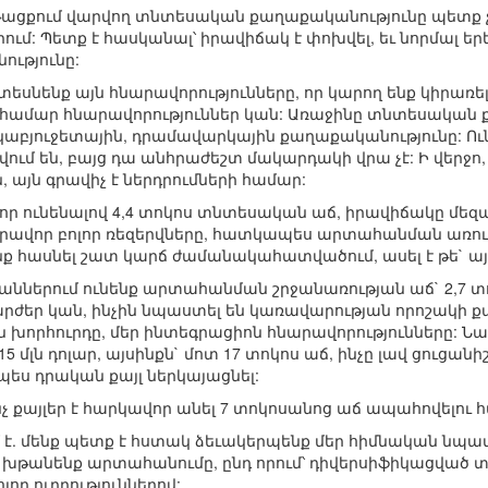
թացքում վարվող տնտեսական քաղաքականությունը պետք չէ
ւմ: Պետք է հասկանալ՝ իրավիճակ է փոխվել, եւ նորմալ երեւո
ւթյունը:
 տեսնենք այն հնարավորությունները, որ կարող ենք կիրառե
րա համար հնարավորություններ կան: Առաջինը տնտեսական 
կաբյուջետային, դրամավարկային քաղաքականությունը: Ու
արվում են, բայց դա անհրաժեշտ մակարդակի վրա չէ: Ի վերջո
 այն գրավիչ է ներդրումների համար:
 որ ունենալով 4,4 տոկոս տնտեսական աճ, իրավիճակը մեզ
արավոր բոլոր ռեզերվները, հատկապես արտահանման առում
ենք հասնել շատ կարճ ժամանակահատվածում, ասել է թե` այ
աններում ունենք արտահանման շրջանառության աճ` 2,7 տոկո
ժեր կան, ինչին նպաստել են կառավարության որոշակի քա
րհուրդը, մեր ինտեգրացիոն հնարավորությունները: Նաեւ 
մլն դոլար, այսինքն` մոտ 17 տոկոս աճ, ինչը լավ ցուցանիշ է,
րպես դրական քայլ ներկայացնել:
նչ քայլեր է հարկավոր անել 7 տոկոսանոց աճ ապահովելու 
 է. մենք պետք է հստակ ձեւակերպենք մեր հիմնական նպա
կ խթանենք արտահանումը, ընդ որում՝ դիվերսիֆիկացված տ
լոր ուղղություններով: