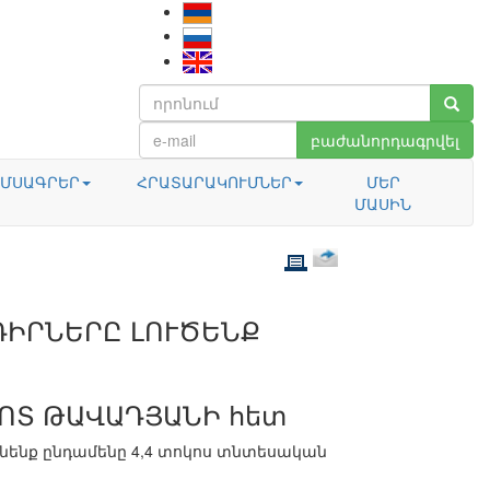
բաժանորդագրվել
ՄՍԱԳՐԵՐ
ՀՐԱՏԱՐԱԿՈՒՄՆԵՐ
ՄԵՐ
ՄԱՍԻՆ
ԴԻՐՆԵՐԸ ԼՈՒԾԵՆՔ
ՇՈՏ ԹԱՎԱԴՅԱՆԻ հետ
ւնենք ընդամենը 4,4 տոկոս տնտեսական