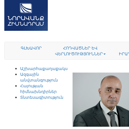
ԳԼԽԱՎՈՐ
ՀՈԴՎԱԾՆԵՐ ԵՎ
ՎԵՐԼՈՒԾՈՒԹՅՈՒՆՆԵՐ
ԻՐԱ
Աշխարհաքաղաքականություն
Ազգային
անվտանգություն
Հայության
հիմնախնդիրներ
Տնտեսագիտություն