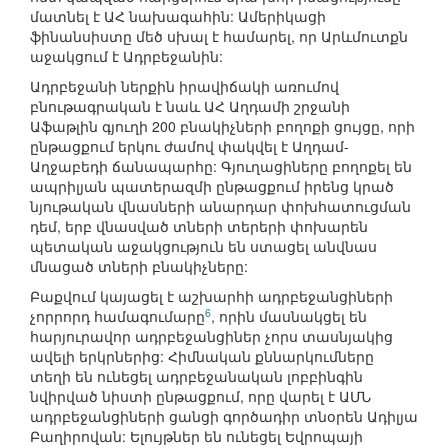
մատնել է ԱՀ նախագահին: Ամերիկացի
ֆինանսիստը մեծ սխալ է համարել, որ Արևմուտքն
աջակցում է Ադրբեջանին:
Ադրբեջանի ներքին իրավիճակի առումով
բնութագրական է նաև ԱՀ Աղդամի շրջանի
Աֆաթլին գյուղի 200 բնակիչների բողոքի ցույցը, որի
ընթացքում երկու ժամով փակվել է Աղդամ-
Աղջաբեդի ճանապարհը: Գյուղացիները բողոքել են
ապրիլյան պատերազմի ընթացքում իրենց կրած
նյութական վնասների անարդար փոխհատուցման
դեմ, երբ վնասված տների տերերի փոխարեն
պետական աջակցություն են ստացել անվնաս
մնացած տների բնակիչները:
Բաքվում կայացել է աշխարհի ադրբեջանցիների
6
չորրորդ համագումարը
, որին մասնակցել են
հարյուրավոր ադրբեջանցիներ չորս տասնյակից
ավելի երկրներից: Հիմնական քննարկումները
տեղի են ունեցել ադրբեջանական լոբբինգին
նվիրված նիստի ընթացքում, որը վարել է ԱՄՆ
ադրբեջանցիների ցանցի գործադիր տնօրեն Ադիլյա
Բաղիրովան: Ելույթներ են ունեցել Եվրոպայի