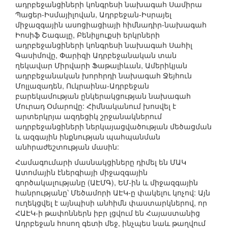
ադրբեջանցիների կոնգրեսի նախագահ Սամիրա
Պացեր-Իսմայիլովան, Ադրբեջան-Իսրայել
միջազգային ասոցիացիայի հիմնադիր-նախագահ
Իոսիֆ Շագալը, Բենիլյուքսի երկրների
ադրբեջանցիների կոնգրեսի նախագահ Սահիլ
Գասիմովը, Փարիզի Ադրբեջանական տան
ղեկավար Միրվարի Ֆաթալիևան, Ամերիկյան
ադրբեջանական խորհրդի նախագահ Ջեյհուն
Մոլլազադեն, Ուկրաինա-Ադրբեջան
բարեկամության ընկերակցության նախագահ
Մուրադ Օմարովը: Հիմնականում խոսվել է
արտերկրյա ազդեցիկ շրջանակներում
ադրբեջանցիների ներկայացվածության մեծացման
և ազգային ինքնության պահպանման
անհրաժեշտության մասին:
Համագումարի մասնակցիները դիմել են ՄԱԿ
Ատոմային էներգիայի միջազգային
գործակալությանը (ԱԷՄԳ), ԵՄ-ին և միջազգային
հանրությանը՝ Մեծամորի ԱԷԿ-ը փակելու կոչով: Այն
ուղեկցվել է այնպիսի անհիմն փաստարկներով, որ
ՀԱԷԿ-ի թափոններն իբր լցվում են Հայաստանից
Ադրբեջան հոսող գետի մեջ, ինչպես նաև թաղվում