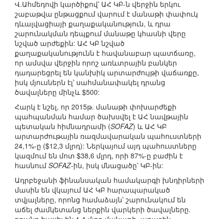
Վ.Ահմեդովի կարծիքով՝ ԱՀ ԿԲ-ն վերջին երկու
շաբաթվա ընթացքում վարում է մանաթի փափուկ
դևալվացիայի քաղաքականություն, և դրա
շարունակման դեպքում մանաթը կհասնի վերը
նշված արժեքին: ԱՀ ԿԲ նշված
քաղաքականությունն է հավանաբար պատճառը,
որ ամսվա վերջին որոշ առևտրային բանկեր
դադարեցրել են կանխիկ արտարժույթի վաճառքը,
իսկ մյուսներն էլ՝ սահմանափակել դրանց
ծավալները մինչև $500:
Հարկ է նշել, որ 2015թ. մանաթի փոխարժեքի
պահպանման համար ծախսվել է ԱՀ նավթային
պետական հիմնադրամի (
SOFAZ
) և ԱՀ ԿԲ
արտարժութային ռազմավարական պահուստների
24,1%-ը ($12,3 մլրդ): Ներկայում այդ պահուստները
կազմում են մոտ $38,6 մլրդ, որի 87%-ը բաժին է
հասնում
SOFAZ
-ին, իսկ մնացածը՝ ԿԲ-ին:
Ադրբեջանի ֆինանսական համակարգի խնդիրների
մասին են վկայում ԱՀ ԿԲ հարապարակած
տվյալները, որոնց համաձայն՝ շարունակում են
աճել ժամկետանց ներքին վարկերի ծավալները.