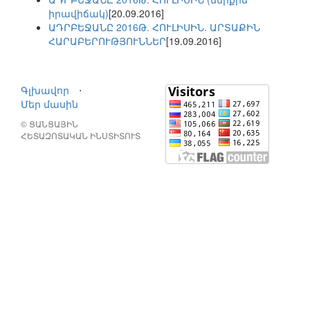
իրավիճակ)
[20.09.2016]
ԱԴՐԲԵՋԱՆԸ 2016Թ. ՀՈՒԼԻՍԻՆ. ԱՐՏԱՔԻՆ
ՀԱՐԱԲԵՐՈՒԹՅՈՒՆՆԵՐ
[19.09.2016]
Գլխավոր
⋅
Մեր մասին
© ՑԱՆՑԱՅԻՆ
ՀԵՏԱԶՈՏԱԿԱՆ ԻՆՍՏԻՏՈՒՏ