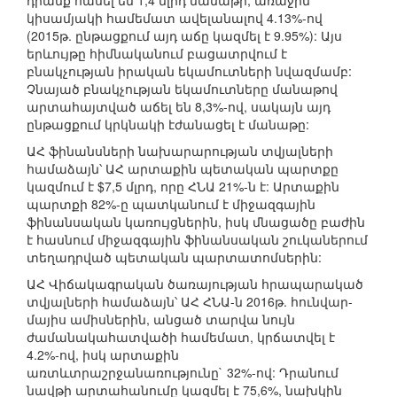
դրանք հասել են 1,4 մլրդ մանաթի, առաջին
կիսամյակի համեմատ ավելանալով 4.13%-ով
(2015թ. ընթացքում այդ աճը կազմել է 9.95%): Այս
երևույթը հիմնականում բացատրվում է
բնակչության իրական եկամուտների նվազմամբ:
Չնայած բնակչության եկամուտները մանաթով
արտահայտված աճել են 8,3%-ով, սակայն այդ
ընթացքում կրկնակի էժանացել է մանաթը:
ԱՀ ֆինանսների նախարարության տվյալների
համաձայն՝ ԱՀ արտաքին պետական պարտքը
կազմում է $7,5 մլրդ, որը ՀՆԱ 21%-ն է: Արտաքին
պարտքի 82%-ը պատկանում է միջազգային
ֆինանսական կառույցներին, իսկ մնացածը բաժին
է հասնում միջազգային ֆինանսական շուկաներում
տեղադրված պետական պարտատոմսերին:
ԱՀ Վիճակագրական ծառայության հրապարակած
տվյալների համաձայն՝ ԱՀ ՀՆԱ-ն 2016թ. հունվար-
մայիս ամիսներին, անցած տարվա նույն
ժամանակահատվածի համեմատ, կրճատվել է
4.2%-ով, իսկ արտաքին
առտևտրաշրջանառությունը` 32%-ով: Դրանում
նավթի արտահանումը կազմել է 75,6%, նախկին