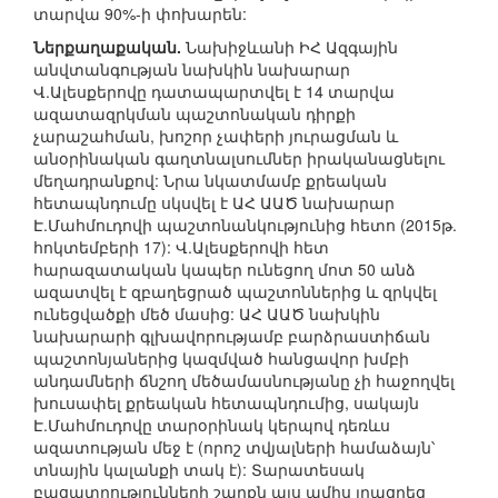
տարվա 90%-ի փոխարեն:
Ներքաղաքական.
Նախիջևանի ԻՀ Ազգային
անվտանգության նախկին նախարար
Վ.Ալեսքերովը դատապարտվել է 14 տարվա
ազատազրկման պաշտոնական դիրքի
չարաշահման, խոշոր չափերի յուրացման և
անօրինական գաղտնալսումներ իրականացնելու
մեղադրանքով: Նրա նկատմամբ քրեական
հետապնդումը սկսվել է ԱՀ ԱԱԾ նախարար
Է.Մահմուդովի պաշտոնանկությունից հետո (2015թ.
հոկտեմբերի 17): Վ.Ալեսքերովի հետ
հարազատական կապեր ունեցող մոտ 50 անձ
ազատվել է զբաղեցրած պաշտոններից և զրկվել
ունեցվածքի մեծ մասից: ԱՀ ԱԱԾ նախկին
նախարարի գլխավորությամբ բարձրաստիճան
պաշտոնյաներից կազմված հանցավոր խմբի
անդամների ճնշող մեծամասնությանը չի հաջողվել
խուսափել քրեական հետապնդումից, սակայն
Է.Մահմուդովը տարօրինակ կերպով դեռևս
ազատության մեջ է (որոշ տվյալների համաձայն՝
տնային կալանքի տակ է): Տարատեսակ
բացատրությունների շարքն այս ամիս լրացրեց