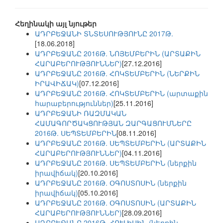
Հեղինակի այլ նյութեր
ԱԴՐԲԵՋԱՆԻ ՏՆՏԵՍՈՒԹՅՈՒՆԸ 2017Թ.
[18.06.2018]
ԱԴՐԲԵՋԱՆԸ 2016Թ. ՆՈՅԵՄԲԵՐԻՆ (ԱՐՏԱՔԻՆ
ՀԱՐԱԲԵՐՈՒԹՅՈՒՆՆԵՐ)
[27.12.2016]
ԱԴՐԲԵՋԱՆԸ 2016Թ. ՀՈԿՏԵՄԲԵՐԻՆ (ՆԵՐՔԻՆ
ԻՐԱՎԻՃԱԿ)
[07.12.2016]
ԱԴՐԲԵՋԱՆԸ 2016Թ. ՀՈԿՏԵՄԲԵՐԻՆ (արտաքին
հարաբերություններ)
[25.11.2016]
ԱԴՐԲԵՋԱՆԻ ՌԱԶՄԱԿԱՆ
ՀԱՄԱԳՈՐԾԱԿՑՈՒԹՅԱՆ ԶԱՐԳԱՑՈՒՄՆԵՐԸ
2016Թ. ՍԵՊՏԵՄԲԵՐԻՆ
[08.11.2016]
ԱԴՐԲԵՋԱՆԸ 2016Թ. ՍԵՊՏԵՄԲԵՐԻՆ (ԱՐՏԱՔԻՆ
ՀԱՐԱԲԵՐՈՒԹՅՈՒՆՆԵՐ)
[04.11.2016]
ԱԴՐԲԵՋԱՆԸ 2016Թ. ՍԵՊՏԵՄԲԵՐԻՆ (ներքին
իրավիճակ)
[20.10.2016]
ԱԴՐԲԵՋԱՆԸ 2016Թ. ՕԳՈՍՏՈՍԻՆ (ներքին
իրավիճակ)
[05.10.2016]
ԱԴՐԲԵՋԱՆԸ 2016Թ. ՕԳՈՍՏՈՍԻՆ (ԱՐՏԱՔԻՆ
ՀԱՐԱԲԵՐՈՒԹՅՈՒՆՆԵՐ)
[28.09.2016]
ԱԴՐԲԵՋԱՆԸ 2016Թ. ՀՈՒԼԻՍԻՆ (ներքին