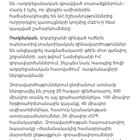
են «ադրբեջանական գրավված տարածքներում»:
Հարկ է նշել, որ վերջին ամիսներին
հաճախակիացել են ԱՀ իշխանություններից
ուղղորդվող կառույցների կողմից ՀԱԷԿ-ի հետ
կապված շահարկումները:
Ռազմական.
Ադրբեջանի զինված ուժերն
օպերատիվ-տակտիկական զինավարժություններ
են անցկացրել ռազմաճակատի գծին մոտ գտնվող
շրջանների, այդ թվում՝ Նախիջևանի ԻՀ
զորավարժաններում, ինչպես նաև Կասպից ծովի
ադրբեջանական հատվածում` ռազմանավերի
ներգրավմամբ:
Զորավարժություններում ընդհանուր առմամբ
ներգրավել են շուրջ 25 հազար զինծառայող, 300
միավոր տանկ ու այլ զրահատեխնիկա, 100 միավոր
հրթիռահրետանային կայանք, 40 միավոր
ավիատեխնիկա, հատուկ նշանակության
ստորաբաժանումներ, 30 միավոր ՀՕՊ
համակարգեր։ Զորավարժության հայտարարվող
նպատակը «ժամանակակից համազորային
մարտերի ընթացքում» զորամիավորումների