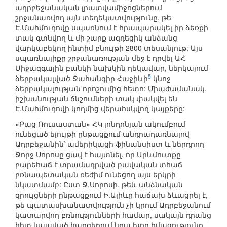
ադրբեջանական լրատվամիջոցներում
շրջանառվող այն տեղեկատվությունը, թե
Է.Մահմուդովը սպառնում է հրապարակել իր ձեռքի
տակ գտնվող և մի շարք ազդեցիկ անձանց
վարկաբեկող ինտիմ բնույթի 2800 տեսանյութ: Այս
սպառնալիքը շրջանառության մեջ է դրվել ԱՀ
Միջազգային բանկի նախկին ղեկավար, ներկայում
5
ձերբակալված Ջահանգիր Հաջիևի
կնոջ
ձերբակալության որոշումից հետո: Միաժամանակ,
իշխանության ճնշումների տակ փակվել են
Է.Մահմուդովի կողմից վերահսկվող կայքերը:
«Բաց Ռուսաստան» ՀԿ լոնդոնյան ակումբում
ունեցած ելույթի ընթացքում անդրադառնալով
Ադրբեջանին՝ ամերիկացի ֆինանսիստ և ներդրող
Ջորջ Սորոսը ցավ է հայտնել, որ Արևմուտքը
բարեհաճ է տրամադրված բավական տհաճ
բռնապետական ռեժիմ ունեցող այս երկրի
նկատմամբ: Ըստ Ջ.Սորոսի, թեև անձնական
զրույցների ընթացքում Ի.Ալիևը հաճախ ձևացրել է,
թե պատասխանատվություն չի կրում Ադրբեջանում
կատարվող բռնությունների համար, սակայն դրանց
հետ կապված հարցերում նրա խոր իմացությունը