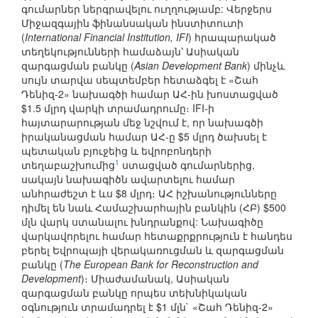
գումարներ ներգրավելու ուղղությամբ: Վերջերս
Միջազգային ֆինանսական ինստիտուտի
(
International Financial Institution, IFI
) հրապարակած
տեղեկությունների համաձայն՝ Ասիական
զարգացման բանկը (
Asian Development Bank
) մինչև
սույն տարվա սեպտեմբեր հետաձգել է «Շահ
Դենիզ-2» նախագծի համար ԱՀ-ին խոստացված
$1.5 մլրդ վարկի տրամադրումը։ IFI-ի
հայտարարության մեջ նշվում է, որ նախագծի
իրականացման համար ԱՀ-ը $5 մլրդ ծախսել է
պետական բյուջեից և եվրոբոնդերի
1
տեղաբաշխումից
ստացված գումարներից,
սակայն նախագիծն ավարտելու համար
անհրաժեշտ է ևս $8 մլրդ։ ԱՀ իշխանությունները
դիմել են նաև Համաշխարհային բանկին (ՀԲ) $500
մլն վարկ ստանալու խնդրանքով: Նախագիծը
վարկավորելու համար հետաքրքրություն է հանդես
բերել Եվրոպայի վերակառուցման և զարգացման
բանկը (
The European Bank for Reconstruction and
Development
)։ Միաժամանակ, Ասիական
զարգացման բանկը որպես տեխնիկական
օգնություն տրամադրել է $1 մլն` «Շահ Դենիզ-2»