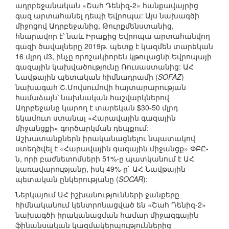
ադրբեջանական «Շահ Դենիզ-2» հանքավայրից
գազ արտահանել դեպի Եվրոպա: Այս նախագծի
միջոցով Ադրբեջանից, Թուրքմենստանից,
հնարավոր է՝ նաև Իրաքից Եվրոպա արտահանվող
գազի ծավալները 2019թ. պետք է կազմեն տարեկան
16 մլրդ մ3, ինչը որոշակիորեն կթուլացնի Եվրոպայի
գազային կախվածությունը Ռուսաստանից: ԱՀ
Նավթային պետական հիմնադրամի (
SOFAZ
)
նախագահ Շ.Մովսումովի հայտարարության
համաձայն՝ նախնական հաշվարկներով
Ադրբեջանը կարող է տարեկան $30-50 մլրդ
եկամուտ ստանալ «Հարավային գազային
միջանցքի» գործարկման դեպքում:
Աշխատանքներն իրականացնելու նպատակով
ստեղծվել է «Հարավային գազային միջանցք» ՓԲԸ-
ն, որի բաժնետոմսերի 51%-ը պատկանում է ԱՀ
կառավարությանը, իսկ 49%-ը` ԱՀ Նավթային
պետական ընկերությանը (
SOCAR
):
Ներկայում ԱՀ իշխանությունների ջանքերը
հիմնականում կենտրոնացված են «Շահ Դենիզ-2»
նախագծի իրականացման համար միջազգային
ֆինանսական կազմակերպություններից