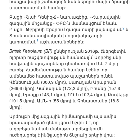
հանքավայրի շահագործման ներդրումային ծրագրի
պատրաստման համար:
Բացի «Շահ Դենիզ-2» նախագծից, «Հարավային
գազային միջանցք» ՓԲԸ-ն մասնակցում է նաև
2
Բաքու-Թբիլիսի-Էրզրում գազատարի լայնացման
և
Տրանսանատոլիական խողովակաշարի
3
կառուցման
աշխատանքներին:
British Petroleum (BP)
ընկերության 2016թ. էներգետիկ
ոլորտի հաշվետվության համաձայն՝ Ադրբեջանի
նավթային պաշարները գնահատվում են 7 մլրդ
բարել: Համեմատության համար նշենք, որ
ամենամեծ հաստատված պաշարներն ունեն
Վենեսուելան (300,9 մլրդ), Սաուդյան Արաբիան
(266,6 մլրդ), Կանադան (172,2 մլրդ), Իրանը (157,8
մլրդ), Իրաքը (143,1 մլրդ), ՌԴ-ն (102,4 մլրդ), Քուվեյթը
(101,5 մլրդ), ԱՄՆ-ը (55 մլրդ) և Չինաստանը (18,5
մլրդ):
Արժույթի միջազգային հիմնադրամի այս ամիս
հրապարակած զեկույցում նշվում է, որ
ադրբեջանական մանաթի արժեզրկումն
ուժեղացրել է ինֆլյացիոն ճնշումը երկրի վրա: