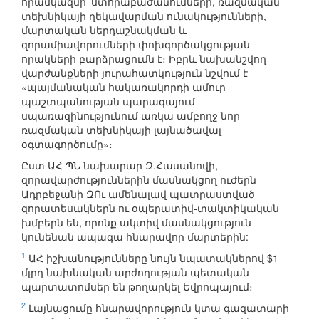
հրամկազմի՝ ստորաբաժանումների, ռազմական
տեխնիկայի ղեկավարման ունակությունների,
մարտական ներդաշնակման և
զորամիավորումների փոխգործակցության
որակների բարձրացումն է։ Իբրև նախանշվող
վարժանքների յուրահատկություն նշվում է
«պայմանական հակառակորդի ամուր
պաշտպանության պարագայում
սպառազինությունում առկա ամբողջ նոր
ռազմական տեխնիկայի լայնածավալ
օգտագործումը»։
Ըստ ԱՀ ՊՆ նախարար Զ.Հասանովի,
զորավարժություններին մասնակցող ուժերն
Ադրբեջանի ԶՈւ ամենալավ պատրաստված
զորատեսակներն ու օպերատիվ-տակտիկական
խմբերն են, որոնք ակտիվ մասնակցություն
կունենան ապագա հնարավոր մարտերին:
1
ԱՀ իշխանությունները նույն նպատակներով $1
մլրդ նախնական արժողության պետական
պարտատոմսեր են թողարկել Եվրոպայում։
2
Լայնացումը հնարավորություն կտա գազատարի