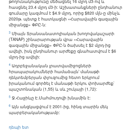
թողունակությունը մեծացնել 16 մլրդ մ3-ով և
հասցնել 23.4 մլրդ մ3-ի: Աշխատանքների ընդհանուր
գումարը կազմում է $4.9 մլրդ, որից $820 մլն-ը մինչև
2020թ. պետք է հատկացնի «Հարավային գազային
միջանցք» ՓԲԸ-ն:
3
Միայն Տրանսանատոլիական խողովակաշարի
(TANAP) շինարարության վրա «Հարավային
գազային միջանցք» ՓԲԸ-ն ծախսել է $2 մլրդ-ից
ավելի, իսկ ընդհանուր արժեքը գնահատվում է $6
մլրդ-ից ավելի:
4
Ադրբեջանական լրատվամիջոցների
հրապարակումների համաձայն՝ մանաթի
դեկտեմբերյան փլուզումից հետո երկրում
իրականում գործել է մանաթի երկու փոխարժեք`
պաշտոնական (1,55) և սև շուկայի (1,72):
5
Ջ.Հաջիևը Է.Մահմուդովի խնամին է:
6
Այն անցկացվում է 2001-ից, հինգ տարին մեկ
պարբերականությամբ:
դեպի ետ