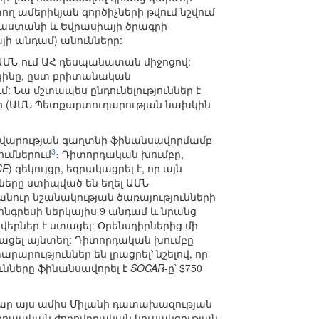
 ամերիկյան գործիչների թվում նշվում
սաստանի և Եվրասիայի ծրագրի
ի անդամ) անունները:
ԱՄՆ-ում ԱՀ դեսպանատան միջոցով:
 կինը, ըստ բրիտանական
: Նա մշտապես ընդունելություններ է
լը (ԱՄՆ Պետքարտուղարության նախկին
ռավարության գաղտնի ֆինանսավորմամբ
3
ումներում
։ Դիտորդական խումբը,
CE
) զեկույցը, եզրակացրել է, որ այն
ները ստիպված են եղել ԱՄՆ
նուր նշանակության ծառայությունների
ոնգրեսի ներկայիս 9 անդամ և նրանց
վերներ է ստացել: Օրենսդիրներից մի
տացել այնտեղ: Դիտորդական խումբը
րություններ են լրացրել՝ նշելով, որ
ունները ֆինանսավորել է
SOCAR
-ը՝ $750
ամար այս ամիս Միլանի դատախազության
վրոպական ժողովրդական կուսակցության