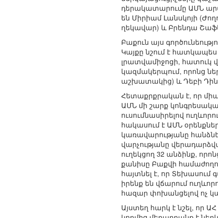
դերակատարումը ԱՄՆ արտ
են Միրիամ Լանսկոյի (Ժ
ղեկավար) և Բրենդա Շաֆ
Բաքուն այս գործունեութ
Կայքը նշում է հատկապես
լրատվամիջոցի, հատուկ վ
կազմակերպում, որոնց նե
աշխատակից) և Դեբի Դինգ
Հետաքրքրական է, որ մի
ԱՄՆ մի շարք կոնգրեսակա
ուսումնասիրելով ուղևորո
հակասում է ԱՄՆ օրենքնե
կառավարությանը հանձնե
վարչությանը վերադարձված
ուղեկցող 32 անձինք, որո
քանիսը Բաքվի համաժողով
հայտնել է, որ Տեխասում 
իրենք են վճարում ուղևոր
հազար փոխանցելով ոչ կ
Այստեղ հարկ է նշել, որ
կողմից մեղադրանք է նե