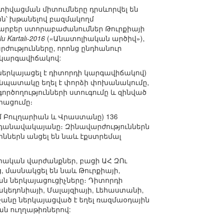
իվացման միտումները դրսևորվել են
իան՝ խթանելով բազմակողմ
 տարբեր ստորաբաժանումներ Թուրքիայի
u Kartalı-2016
(«Անատոլիական արծիվ»),
րժությունները, որոնց ընդհանուր
ի կարգավիճակով:
երկայացել է դիտորդի կարգավիճակով)
 նպատակը եղել է փորձի փոխանակումը,
ծողությունների ստուգումը և զինված
րացումը։
մ Բուլղարիան և Վրաստանը) 136
օդանավակայանը։ Զինավարժություններն
ններն անցել են նաև էքստրեմալ
րական վարժանքներ, բացի ԱՀ ԶՈւ
 մասնակցել են նաև Թուրքիայի,
ան ներկայացուցիչները։ Դիտորդի
Մակեդոնիայի, Մալայզիայի, Լեհաստանի,
ջանը ներկայացված է եղել ռազմաօդային
ան ուղղաթիռներով: