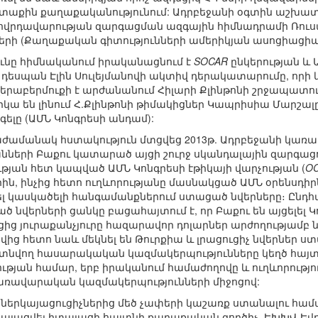
աքին քաղաքականությունում: Ադրբեջանի օգտին աշխատող
ողովրդավարության զարգացման ազգային հիմնադրամի Ռու
երի (Քաղաքական գիտությունների ամերիկյան ասոցիացիայ
յունը հիմնականում իրականացնում է
SOCAR
ընկերության և 
 դեսպան Էլին Սուլեյմանովի ակտիվ դերակատարումը, որի
երաբերմուքի է արժանանում Հիլարի Քլինթոնի շրջապատում
րկա են լինում Հ.Քլինթոնի թիմակիցներ Կապրիսիա Մարշա
ելը (ԱՄՆ Կոնգրեսի անդամ):
աժամանակ հստակություն մտցվեց 2013թ. Ադրբեջանի կա
նների Բաքու կատարած այցի շուրջ սկանդալային զարգաց
ւթյան հետ կապված ԱՄՆ Կոնգրեսի էթիկայի վարչության (
O
րին, ինչից հետո ուղևորությանը մասնակցած ԱՄՆ օրենսդիր
լ կասկածելի հանգամանքներում ստացած նվերները։ Ընդհա
 նվերների ցանկը բացահայտում է, որ Բաքու են այցելել Կ
նցից յուրաքանչյուրը հազարավոր դոլարներ արժողությամբ ն
ից հետո նաև մեկնել են Թուրքիա և լրացուցիչ նվերներ ս
գտնվող հասարակական կազմակերպությունները կեղծ հայտարա
ության համար, երբ իրականում համաժողովը և ուղևորությ
առավարական կազմակերպությունների միջոցով:
 ԱՀ ներկայացուցիչներից մեծ չափերի կաշառք ստանալու հ
րկայացվել իտալացի հայտնի քաղաքական գործիչ, ԵԽԽՎ Ե