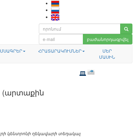
բաժանորդագրվել
ՄՍԱԳՐԵՐ
ՀՐԱՏԱՐԱԿՈՒՄՆԵՐ
ՄԵՐ
ՄԱՍԻՆ
Ն (արտաքին
րի կենտրոնի ղեկավարի տեղակալ