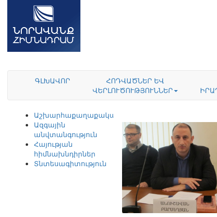
ԳԼԽԱՎՈՐ
ՀՈԴՎԱԾՆԵՐ ԵՎ
ՎԵՐԼՈՒԾՈՒԹՅՈՒՆՆԵՐ
ԻՐԱ
Աշխարհաքաղաքականություն
Ազգային
անվտանգություն
Հայության
հիմնախնդիրներ
Տնտեսագիտություն