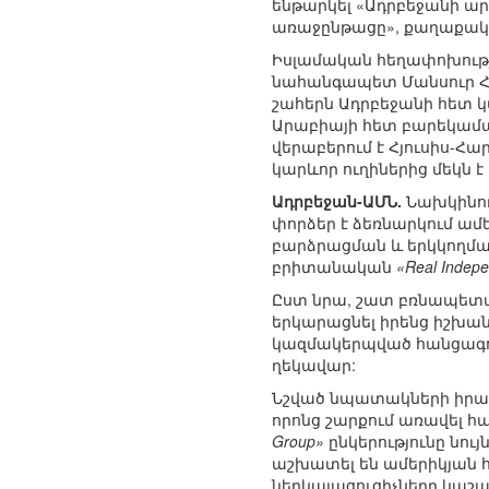
ենթարկել «Ադրբեջանի ար
առաջընթացը», քաղաքակա
Իսլամական հեղափոխությ
նահանգապետ Մանսուր Հաղ
շահերն Ադրբեջանի հետ կ
Արաբիայի հետ բարեկամակ
վերաբերում է Հյուսիս-Հ
կարևոր ուղիներից մեկն է
Ադրբեջան-ԱՄՆ.
Նախկինում
փորձեր է ձեռնարկում ամ
բարձրացման և երկկողմա
բրիտանական
«Real Indepe
Ըստ նրա, շատ բռնապետակ
երկարացնել իրենց իշխանո
կազմակերպված հանցագո
ղեկավար:
Նշված նպատակների իրագո
որոնց շարքում առավել հ
Group»
ընկերությունը նու
աշխատել են ամերիկյան հ
ներկայացուցիչները կաշա