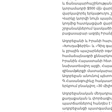
և ճանապարհաշինության 
կտրամադրի $500 մլն վար
վարկավորել երկաթուղու 
Վարկը կտրվի նույն պայմ
կողմից հատկացված վար
շրջանակներում կասկածի 
բացասաբար ազդել Իրանի
Ադրբեջանի և Իրանի հարաբ
«Խուդաֆերին» և «Գիզ գա
և ջրային պաշարների օգ
համաձայնագրի քննարկում
Իրանին Հայաստանի հետ 
նախատեսվող այցի, Հայա
զինամթերքի մատակարարմա
Ադրբեջան անունով պետու
Գ.Հասանգուլիևը հակաադ
երկրում բնակվող «30 մի
Ադրբեջանական մեղադրան
քաղաքական և փորձագիտա
պատճառներով հանդես է 
ադրբեջանցի պատգամավոր