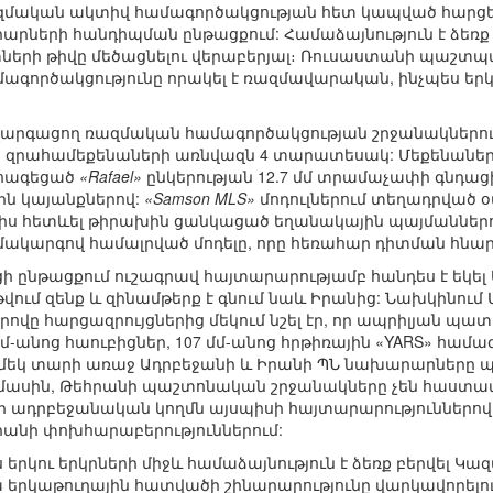
մական ակտիվ համագործակցության հետ կապված հարցեր 
ների հանդիպման ընթացքում: Համաձայնություն է ձեռք բ
ների թիվը մեծացնելու վերաբերյալ։ Ռուսաստանի պաշտպ
ագործակցությունը որակել է ռազմավարական, ինչպես երկ
զարգացող ռազմական համագործակցության շրջանակներում 
»
զրահամեքենաների առնվազն 4 տարատեսակ: Մեքենաներ
 հագեցած
«Rafael»
ընկերության 12.7 մմ տրամաչափի գնդաց
ն կայանքներով:
«Samson MLS»
մոդուլներում տեղադրված 
լիս հետևել թիրախին ցանկացած եղանակային պայմաններու
կարգով համալրված մոդելը, որը հեռահար դիտման հնարա
ընթացքում ուշագրավ հայտարարությամբ հանդես է եկել ԱՀ
թվում զենք և զինամթերք է գնում նաև Իրանից: Նախկինու
ովը հարցազրույցներից մեկում նշել էր, որ ապրիլյան պատ
մմ-անոց հաուբիցներ, 107 մմ-անոց հրթիռային «YARS» համա
 մեկ տարի առաջ Ադրբեջանի և Իրանի ՊՆ նախարարները
 մասին, Թեհրանի պաշտոնական շրջանակները չեն հաստատ
ր ադրբեջանական կողմն այսպիսի հայտարարություններով
րանի փոխհարաբերություններում:
 երկու երկրների միջև համաձայնություն է ձեռք բերվել 
րկաթուղային հատվածի շինարարությունը վարկավորելու