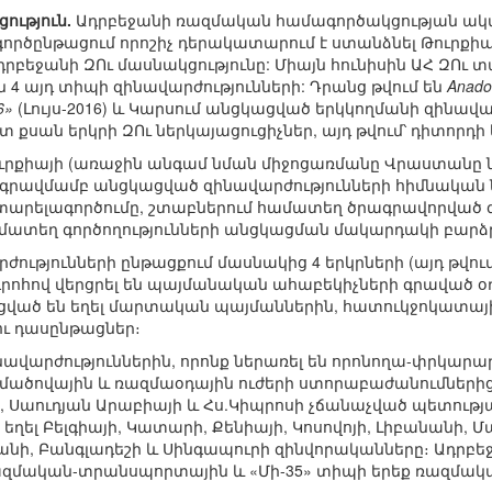
ւթյուն.
Ադրբեջանի ռազմական համագործակցության ակտ
ս գործընթացում որոշիչ դերակատարում է ստանձնել Թուրք
դրբեջանի ԶՈւ մասնակցությունը: Միայն հունիսին ԱՀ ԶՈւ
 4 այդ տիպի զինավարժությունների: Դրանց թվում են
Anadol
6»
(Լույս-2016) և Կարսում անցկացված երկկողմանի զինավա
տ քսան երկրի ԶՈւ ներկայացուցիչներ, այդ թվում՝ դիտորդ
ուրքիայի (առաջին անգամ նման միջոցառմանը Վրաստանը ն
երգրավմամբ անցկացված զինավարժությունների հիմնական
արելագործումը, շտաբներում համատեղ ծրագրավորված գոր
ատեղ գործողությունների անցկացման մակարդակի բարձ
ժությունների ընթացքում մասնակից 4 երկրների (այդ թվու
րոհով վերցրել են պայմանական ահաբեկիչների գրաված 
ցված են եղել մարտական պայմաններին, հատուկջոկատայի
ու դասընթացներ։
ավարժություններին, որոնք ներառել են որոնողա-փրկարա
մածովային և ռազմաօդային ուժերի ստորաբաժանումներից,
ի, Սաուդյան Արաբիայի և Հս.Կիպրոսի չճանաչված պետությ
ղել Բելգիայի, Կատարի, Քենիայի, Կոսովոյի, Լիբանանի, 
տանի, Բանգլադեշի և Սինգապուրի զինվորականները։ Ադրբե
ռազմական-տրանսպորտային և «Մի-35» տիպի երեք ռազմակ