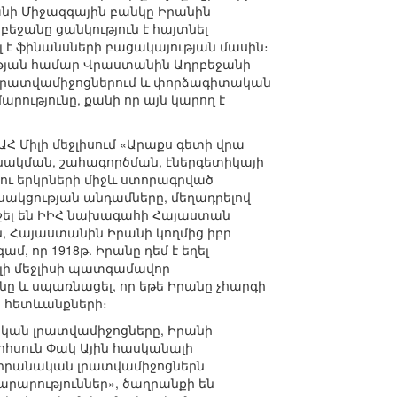
նի Միջազգային բանկը Իրանին
րբեջանը ցանկություն է հայտնել
լ է ֆինանսների բացակայության մասին։
ության համար Վրաստանին Ադրբեջանի
նի լրատվամիջոցներում և փորձագիտական
ությունը, քանի որ այն կարող է
Հ Միլի մեջլիսում «Արաքս գետի վրա
ւնակման, շահագործման, էներգետիկայի
ու երկրների միջև ստորագրված
սակցության անդամները, մեղադրելով
նշել են ԻԻՀ նախագահի Հայաստան
, Հայաստանին Իրանի կողմից իբր
 որ 1918թ. Իրանը դեմ է եղել
իլի մեջլիսի պատգամավոր
 և սպառնացել, որ եթե Իրանը չհարգի
ր հետևանքների։
կան լրատվամիջոցները, Իրանի
հսուն Փակ Ային հասկանալի
 իրանական լրատվամիջոցներն
րարություններ», ծաղրանքի են