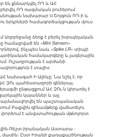
են քննարկվել ՌԴ և ԱՀ
երվել ՌԴ ռազմական բուհերում
անության նախարար Ս.Շոյգուն ՌԴ-ի և
ու երկրների համագործակցության մյուս
Ադրբեջանը ձեռք է բերել իսրայելական
ը համալրված են
«Mini Samson»
իրներով, ինչպես նաև
«Spike LR»
տիպի
օպտիկական համակարգերը և լազերային
մ: Ուշադրության է արժանի
վորություն է տալիս:
 նախագահ Ի.Ալիևը: Նա նշել է, որ
մ ԱՀ ԶՈւ պահեստազորի գեներալ-
երազմի ընթացքում ԱՀ ԶՈւ-ն կիրառել է
զարկային կայաններ և այլ
 պայմանավորվել են պաշտպանական
ում Բաքվին զինամթերք վաճառելու
 փորձում է անվստահության մթնոլորտ
Կազվին-Ռեշտ-իրանական Աստարա -
 մասին։ Ըստ Իրանի քաղաքաշինության