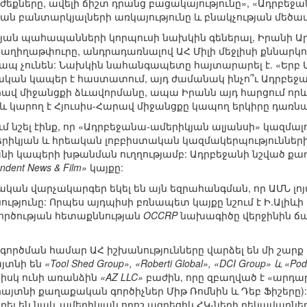
ժեքները, ավելի ճիշտ դրանց բացակայությունը», «Ադրբ
ն բանտարկյալների առկայությունը և բնակչության մեծամ
ան պահապանների կորպուսի նախկին գեներալ, Իրանի Ա
իղաթփուրը, անդրադառնալով ԱՀ Միլի մեջլիսի քննարկումն
ապ չունեն: Նախկին նահանգապետը հայտարարել է. «Երբ Ա
ան կապեր է հաստատում, այդ ժամանակ ինչո՞ւ Ադրբեջանու
արավ միջանցքի ձևավորմանը, ապա Իրանն այդ հարցում որև
 և կարող է Հյուսիս-Հարավ միջանցքը կապող երկիրը դառնա
 նշել էինք, որ «Ադրբեջանա-ամերիկյան ալյանսի» կազմալ
երիկյան և հրեական լոբբիստական կազմակերպությունների 
նի կապերի խթանման ուղղությամբ: Ադրբեջանի նշված քա
ndent News & Film»
կայքը:
ան վարչակարգեր եկել են այն եզրահանգման, որ ԱՄՆ լոյա
ւթյունը: Որպես այդպիսի բռնապետ կայքը նշում է Ի.Ալիևի 
րծության հետաքննության
OCCRP
նախագիծը վերջինին ճ
րծման համար ԱՀ իշխանությունները վարձել են մի շարք
այտնի են
«Tool Shed Group», «Roberti Global», «DCI Group» և «Po
յնիսկ ունի առանձին
«AZ LLC»
բաժին, որը զբաղված է «արդա
այտնի քաղաքական գործիչներ Միթ Ռոմնին և Դեբ Ֆիշերը):
ռել են նաև ամերիկյան որոշ ազդեցիկ ՀԿ-ների ղեկավարնե