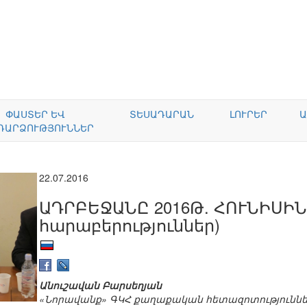
ՓԱՍՏԵՐ ԵՎ
ՏԵՍԱԴԱՐԱՆ
ԼՈՒՐԵՐ
Ա
ԴԱՐՁՈՒԹՅՈՒՆՆԵՐ
22.07.2016
ԱԴՐԲԵՋԱՆԸ 2016Թ. ՀՈՒՆԻՍԻ
հարաբերություններ)
Անուշավան Բարսեղյան
«Նորավանք» ԳԿՀ քաղաքական հետազոտություննե