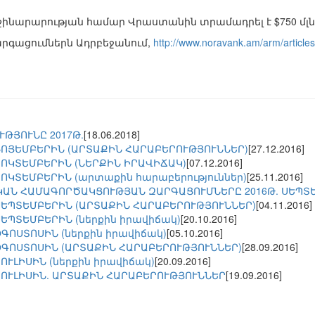
շինարարության համար Վրաստանին տրամադրել է $750 մլն
արգացումներն Ադրբեջանում,
http://www.noravank.am/arm/articl
ԹՅՈՒՆԸ 2017Թ.
[18.06.2018]
ՆՈՅԵՄԲԵՐԻՆ (ԱՐՏԱՔԻՆ ՀԱՐԱԲԵՐՈՒԹՅՈՒՆՆԵՐ)
[27.12.2016]
ՀՈԿՏԵՄԲԵՐԻՆ (ՆԵՐՔԻՆ ԻՐԱՎԻՃԱԿ)
[07.12.2016]
ՀՈԿՏԵՄԲԵՐԻՆ (արտաքին հարաբերություններ)
[25.11.2016]
ԱՆ ՀԱՄԱԳՈՐԾԱԿՑՈՒԹՅԱՆ ԶԱՐԳԱՑՈՒՄՆԵՐԸ 2016Թ. ՍԵՊՏ
ՍԵՊՏԵՄԲԵՐԻՆ (ԱՐՏԱՔԻՆ ՀԱՐԱԲԵՐՈՒԹՅՈՒՆՆԵՐ)
[04.11.2016]
ՍԵՊՏԵՄԲԵՐԻՆ (ներքին իրավիճակ)
[20.10.2016]
ՕԳՈՍՏՈՍԻՆ (ներքին իրավիճակ)
[05.10.2016]
ՕԳՈՍՏՈՍԻՆ (ԱՐՏԱՔԻՆ ՀԱՐԱԲԵՐՈՒԹՅՈՒՆՆԵՐ)
[28.09.2016]
ՈՒԼԻՍԻՆ (ներքին իրավիճակ)
[20.09.2016]
ՀՈՒԼԻՍԻՆ. ԱՐՏԱՔԻՆ ՀԱՐԱԲԵՐՈՒԹՅՈՒՆՆԵՐ
[19.09.2016]