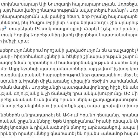
փոխնախարար Ալի Նուրզադի հայտարարության, Ադրբեջա
1
կ այդ հատվածի շինարարությունն ավարտելու համար
։ Ադ
շինարարությունն այն բանից հետո, երբ Իրանը հայտարարե
աններով, ինչ Բաքու-Թբիլիսի-Կարս երկաթուղու շինարար
2
կը
` տարեկան 1% տոկոսադրույքով։ Հարկ է նշել, որ Իրա
տակ է դրվել Ադրբեջանից վարկ վերցնելու նպատակահարմար
 իմիջի վրա:
երություններում որոշակի լարվածություն են առաջացրել Ա
լասի» հիդրոհանգույցների և հէկերի շինարարության շարո
տագործման ոլորտներում համագործակցության մասին» երկ
ը։ Ադրբեջանցի պատգամավորները, այդ թվում՝ իշխող կու
ռազմավարական հարաբերություններ զարգացնելու մեջ, 
ստանի և Իրանի միջև առանց վիզային ռեժիմի սահմանման
ն մասին։ Ադրբեջանցի պատգամավորները հիշել են անգամ,
թյան գոյությանը և չի ճանաչել դրա անկախությունը։ ԱՀ Մ
րբեջանական է անվանել Իրանի ներկա քաղաքականությունը
լիոն ադրբեջանցիների» իրավունքները, ապա կբախվի տխու
քներին անդրադարձել են ԱՀ-ում Իրանի դեսպանը, իրանա
կան շրջանակները: Եթե Ադրբեջանում Իրանի դեսպան Մո
եկել կոռեկտ և դիվանագետին բնորոշ արձագանքով, ապա
ների որակումները գնահատել են որպես «անամոթ հայտա