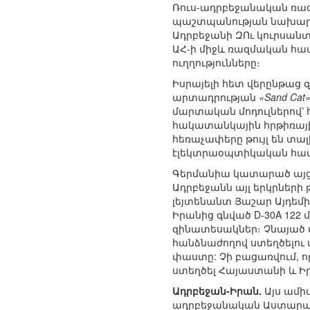
Ռուս-ադրբեջանական ռազ
պաշտպանության նախարար
Ադրբեջանի ԶՈւ կուրսանտ
ԱՀ-ի միջև ռազմական համ
ուղղությունները։
Իսրայելի հետ վերընթաց 
արտադրության
«Sand Cat
մարտական մոդուլներով՝
հակատանկային հրթիռայի
հեռաչափերը թույլ են տա
էլեկտրաօպտիկական համա
Գերմանիա կատարած այցի 
Ադրբեջանն այլ երկրների 
լեյտենանտ Յաշար Այդեմիր
Իրանից գնված D-30A 122 
զինատեսակներ։ Չնայած
հանձնաժողով ստեղծելու
փաստը: Չի բացառվում, ո
ստեղծել Հայաստանի և Ի
Ադրբեջան-Իրան.
Այս ամիս
ադրբեջանական Աստարա ե