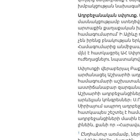
խմբակցության նախագահ 
Ադրբեջանական սփյուռք.
մասնակցությամբ ստեղծվո
արտաքին քաղաքական խնդի
համագումարում՝ Ի.Ալիևը
չեն իրենց բնակության եր
Համագումարից անմիջապե
մլն) է հատկացրել ԱՀ Ս
ուժեղացնելու նպատակով
Սփյուռքի վերաբերյալ Բ
արժանացել Աշխարհի ադր
համագումարի աշխատանքնե
աստիճանաբար զարգանան։
Աշխարհի ադրբեջանցիների
արևելյան կոնգրեսներ։ Ս.
Սիրիայում ապրող ադրբեջ
հատկապես շեշտել է համա
ադրբեջանցիների մասին է 
լինեին, քանի որ «Հարավա
1
Ընդհանուր առմամբ, ներ