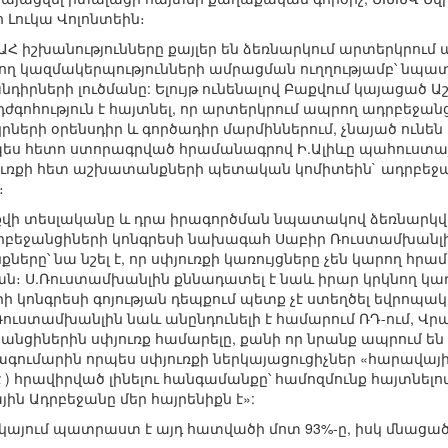
Լուկա Վոլոնտեին։
ԱՀ իշխանությունները քայլեր են ձեռնարկում արտերկրում
ղ կազմակերպությունների ամրացման ուղղությամբ՝ նպատ
րների լուծմանը: Ելույթ ունենալով Բաքվում կայացած Ա
 դժգոհություն է հայտնել, որ արտերկրում ապրող ադրբեջ
կրների օրենսդիր և գործադիր մարմիններում, չնայած ունեն
ս հետո ստորագրված հրամանագրով Ի.Ալիևը պահուստային 
փյուռքի հետ աշխատանքների պետական կոմիտեին` ադրբեջա
։
աքվի տեսլականը և դրա իրագործման նպատակով ձեռնարկվ
բեջանցիների կոնգրեսի նախագահ Սաբիր Ռուստամխանլիի
րը՝ նա նշել է, որ սփյուռքի կառույցները չեն կարող հրա
 Ս.Ռուստամխանլին քննադատել է նաև իրար կրկնող կառ
 կոնգրեսի գոյության դեպքում պետք չէ ստեղծել եվրոպա
Ռուստամխանլին նաև անընդունելի է համարում ՌԴ-ում, Վրա
անցիներին սփյուռք համարելը, քանի որ նրանք ապրում ե
գումարին որպես սփյուռքի ներկայացուցիչներ «հարավայ
) հրավիրված լինելու հանգամանքը՝ համոզմունք հայտնելով
յին Ադրբեջանը մեր հայրենիքն է»:
կայում պատրաստ է այդ հատվածի մոտ 93%-ը, իսկ մնաց