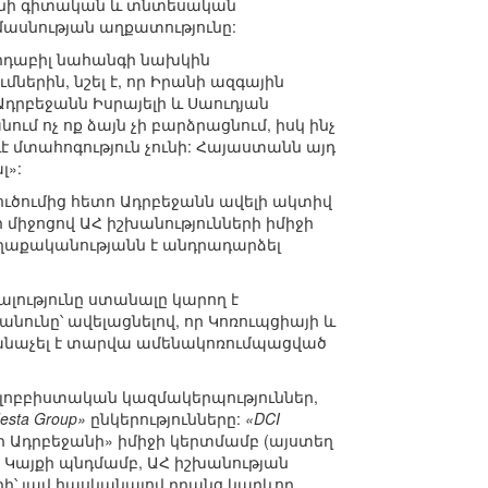
եջանի գիտական և տնտեսական
ասնության աղքատությունը:
րդաբիլ նահանգի նախկին
երին, նշել է, որ Իրանի ազգային
դրբեջանն Իսրայելի և Սաուդյան
մ ոչ ոք ձայն չի բարձրացնում, իսկ ինչ
է մտահոգություն չունի: Հայաստանն այդ
լ»:
ուծումից հետո Ադրբեջանն ավելի ակտիվ
միջոցով ԱՀ իշխանությունների իմիջի
ղաքականությանն է անդրադարձել
լությունը ստանալը կարող է
անունը՝ ավելացնելով, որ Կոռուպցիայի և
անաչել է տարվա ամենակոռումպացված
 լոբբիստական կազմակերպություններ,
desta Group»
ընկերությունները:
«DCI
ր Ադրբեջանի» իմիջի կերտմամբ (այստեղ
 Կայքի պնդմամբ, ԱՀ իշխանության
րի՝ լավ հասկանալով դրանց կարևոր