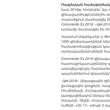
Ռազմական համագործակցո
նաև 2016թ. հունիսին: Այ
զինավարժություններին Ա
տարածքում մասնակցել են
Commando Ex 2016, «İşık-201
առմամբ մասնակցել են մո
Կարսում Ադրբեջանի և Թ
1200 զինծառայողների ն
համագործակցության կատ
ստորաբաժանումների համ
Commando Ex 2016
զինավար
հատուկջոկատայինները գ
առավելագույնս հարմարե
պայմաններում գոյատևել
«İşık-2016»
միջազգային զին
ցամաքային զորքերի, ռազ
Ռումինիայի, Հունգարիայ
կարգավիճակով ներկա են ե
Սուդանի, Չիլիի, Հունաս
ուժերի «Մի-17» տիպի 3 