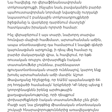
Նա հավելեց, որ վերաֆինանսավորման
տոկոսադրույքի, ինչպես նաև բավականին բարձր
պահուստավորման նորմայի նվազումը ուղղակի
նպաստում է բանկային տոկոսադրույքների
իջեցմանը և վարկերը դարձնում մատչելի`
հատկապես իրական ոլորտի համար:
Ինչ վերաբերում է այս տարի, նախորդ տարվա
հունվար-մայիսի հաﬔմատ, արտահանման աճին,
ապա տնտեսագետը դա համարում է նավթի գների
կայունացման արդյունք, ի դեպ ﬔզ համար ոչ
բարձր մակարդակի վրա, և հավելում, որ եթե
ռուսական ռուբլու փոխարժեքն էական
տատանուﬓեր չունենա, բարենպաստ
գյուղատնտեսական տարի ունենալով, կարող ենք
խոսել արտահանման աճի մասին: Աշոտ
Թավադյանը հիշեցրեց, որ ԵԱՏՄ պայմանագրի 64-
րդ հոդվածի համաձայն՝ երկրների ԿԲ-ները պետք է
կոորդինացնեն իրենց արժութային
քաղաքականությունը, որի դեպքում
փոխարժեքների էական տատանուﬓեր չեն լինի:
Բացի այդ՝ նա ընդգծեց ﬕասնական տնտեսական
շուկայի հնարավորություններից առավելագույնս