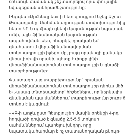
ﬕևնույն ժամանակ շեշտադրելով դրա փուլային
նվազեցման անհրաժեշտությունը:
Ինչպես «Արﬔնպրես»-ի հետ զրույցում նշեց Աշոտ
Թավադյանը, Սահմանադրության փոփոխությունից
հետո ԿԲ-ն ոչ ﬕայն գների կայունության նպատակ
ունի, այլև ֆինանսական կայունության
ապահովման: «Ես, իհարկե, դրական եմ
գնահատում վերաֆինանսավորման
տոկոսադրույքի իջեցումը, բայց որպեսզի քանակը
վերափոխվի որակի, պետք է փոքր լինի
վերաֆինանսավորման տոկոսադրույքի և գնաճի
տարբերությունը:
Փաստացի այդ տարբերությունը` իրական
վերաֆինանսավորման տոկոսադրույքը դեռևս ﬔծ
է»,-ասաց տնտեսագետը՝ հիշեցնելով, որ ներկայիս
գնանկման պայմաններում տարբերությունը շուրջ 8
տոկոս է կազմում:
«ԿԲ-ի առջև ըստ Պետբյուջեի մասին օրենքի 4-րդ
հոդվածի դրված է գնաճը 2.5-5.5 տոկոսի
սահմաններում պահելու խնդիր, որը
նպատակահարմար է ոչ տատանողական բնույթ