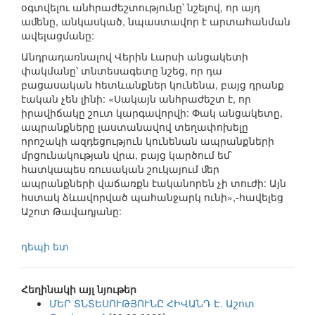
օգտվելու անհրաժեշտությունը՝ նշելով, որ այդ
աﬔնը, անկասկած, նպաստավոր է արտահանման
ավելացմանը:
Անդրադառնալով Վերին Լարսի անցակետի
փակմանը՝ տնտեսագետը նշեց, որ դա
բացասական հետևանքներ կունենա, բայց դրանք
էական չեն լինի: «Սակայն անհրաժեշտ է, որ
իրավիճակը շուտ կարգավորվի: Փակ անցակետը,
ապրանքները լաստանավով տեղափոխելը
որոշակի ազդեցություն կունենան ապրանքների
մրցունակության վրա, բայց կարծում եմ`
հատկապես ռուսական շուկայում ﬔր
ապրանքների վաճառքն էականորեն չի տուժի: Այն
հստակ ձևավորված պահանջարկ ունի»,-հավելեց
Աշոտ Թավադյանը:
դեպի ետ
Հեղինակի այլ նյութեր
ՄԵՐ ՏՆՏԵՍՈՒԹՅՈՒՆԸ ՀԻՎԱՆԴ Է. Աշոտ