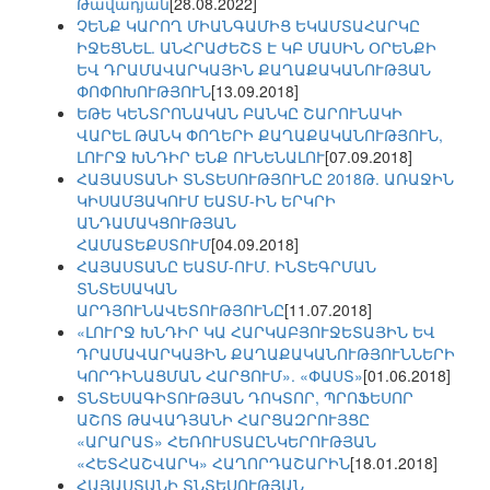
Թավադյան
[28.08.2022]
ՉԵՆՔ ԿԱՐՈՂ ՄԻԱՆԳԱՄԻՑ ԵԿԱՄՏԱՀԱՐԿԸ
ԻՋԵՑՆԵԼ. ԱՆՀՐԱԺԵՇՏ Է ԿԲ ՄԱՍԻՆ ՕՐԵՆՔԻ
ԵՎ ԴՐԱՄԱՎԱՐԿԱՅԻՆ ՔԱՂԱՔԱԿԱՆՈՒԹՅԱՆ
ՓՈՓՈԽՈՒԹՅՈՒՆ
[13.09.2018]
ԵԹԵ ԿԵՆՏՐՈՆԱԿԱՆ ԲԱՆԿԸ ՇԱՐՈՒՆԱԿԻ
ՎԱՐԵԼ ԹԱՆԿ ՓՈՂԵՐԻ ՔԱՂԱՔԱԿԱՆՈՒԹՅՈՒՆ,
ԼՈՒՐՋ ԽՆԴԻՐ ԵՆՔ ՈՒՆԵՆԱԼՈՒ
[07.09.2018]
ՀԱՅԱՍՏԱՆԻ ՏՆՏԵՍՈՒԹՅՈՒՆԸ 2018Թ. ԱՌԱՋԻՆ
ԿԻՍԱՄՅԱԿՈՒՄ ԵԱՏՄ-ԻՆ ԵՐԿՐԻ
ԱՆԴԱՄԱԿՑՈՒԹՅԱՆ
ՀԱՄԱՏԵՔՍՏՈՒՄ
[04.09.2018]
ՀԱՅԱՍՏԱՆԸ ԵԱՏՄ-ՈՒՄ. ԻՆՏԵԳՐՄԱՆ
ՏՆՏԵՍԱԿԱՆ
ԱՐԴՅՈՒՆԱՎԵՏՈՒԹՅՈՒՆԸ
[11.07.2018]
«ԼՈՒՐՋ ԽՆԴԻՐ ԿԱ ՀԱՐԿԱԲՅՈՒՋԵՏԱՅԻՆ ԵՎ
ԴՐԱՄԱՎԱՐԿԱՅԻՆ ՔԱՂԱՔԱԿԱՆՈՒԹՅՈՒՆՆԵՐԻ
ԿՈՐԴԻՆԱՑՄԱՆ ՀԱՐՑՈՒՄ». «ՓԱՍՏ»
[01.06.2018]
ՏՆՏԵՍԱԳԻՏՈՒԹՅԱՆ ԴՈԿՏՈՐ, ՊՐՈՖԵՍՈՐ
ԱՇՈՏ ԹԱՎԱԴՅԱՆԻ ՀԱՐՑԱԶՐՈՒՅՑԸ
«ԱՐԱՐԱՏ» ՀԵՌՈՒՍՏԱԸՆԿԵՐՈՒԹՅԱՆ
«ՀԵՏՀԱՇՎԱՐԿ» ՀԱՂՈՐԴԱՇԱՐԻՆ
[18.01.2018]
ՀԱՅԱՍՏԱՆԻ ՏՆՏԵՍՈՒԹՅԱՆ