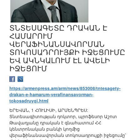
ՏՆՏԵՍԱԳԵՏԸ ԴՐԱԿԱՆ Է
ՀԱՄԱՐՈՒՄ
ՎԵՐԱՖԻՆԱՆՍԱՎՈՐՄԱՆ
ՏՈԿՈՍԱԴՐՈՒՅՔԻ ԻՋԵՑՈՒՄԸ
ԵՎ ԱԿՆԿԱԼՈՒՄ ԷԼ ԱՎԵԼԻ
ԻՋԵՑՈՒՄ
https://armenpress.am/arm/news/853008/tntesagety-
drakan-e-hamarum-verafinansavorman-
tokosadruyqi.html
ԵՐԵՎԱՆ, 1 ՀՈՒԼԻՍԻ, ԱՐՄԵՆՊՐԵՍ:
Տնտեսագիտության դոկտոր, պրոֆեսոր Աշոտ
Թավադյանը դրական է գնահատում ՀՀ
կենտրոնական բանկի կողﬕց
վերաֆինանսավորման տոկոսադրույքի իջեցումը՝