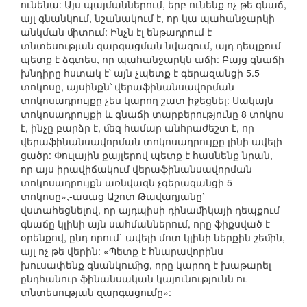
ունենա: Այս պայմաններում, երբ ունենք ոչ թե գնաճ,
այլ գնանկում, նշանակում է, որ կա պահանջարկի
անկման ﬕտում: Ինչն էլ ենթադրում է
տնտեսության զարգացման նվազում, այդ դեպքում
պետք է ձգտես, որ պահանջարկն աճի: Բայց գնաճի
խնդիրը հստակ է՝ այն չպետք է գերազանցի 5.5
տոկոսը, այսինքն՝ վերաֆինանսավորման
տոկոսադրույքը չես կարող շատ իջեցնել: Սակայն
տոկոսադրույքի և գնաճի տարբերությունը 8 տոկոս
է, ինչը բարձր է, ﬔզ համար անհրաժեշտ է, որ
վերաֆինանսավորման տոկոսադրույքը լինի ավելի
ցածր: Փուլային քայլերով պետք է հասնենք նրան,
որ այս իրավիճակում վերաֆինանսավորման
տոկոսադրույքն առնվազն չգերազանցի 5
տոկոսը»,-ասաց Աշոտ Թավադյանը՝
վստահեցնելով, որ այդպիսի դինաﬕկայի դեպքում
գնաճը կլինի այն սահմաններում, որը ֆիքսված է
օրենքով, ընդ որում` ավելի մոտ կլինի ներքին շեﬕն,
այլ ոչ թե վերին: «Պետք է հնարավորինս
խուսափենք գնանկուﬕց, որը կարող է խաթարել
ընդհանուր ֆինանսական կայունությունն ու
տնտեսության զարգացումը»: