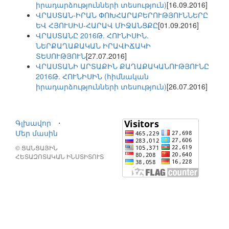
իրադարձությունների տեսություն)
[16.09.2016]
ՎՐԱՍՏԱՆ-ԻՐԱՆ ՓՈԽՀԱՐԱԲԵՐՈՒԹՅՈՒՆՆԵՐԸ
ԵՎ ՀՅՈՒՍԻՍ-ՀԱՐԱՎ ՄԻՋԱՆՑՔԸ
[01.09.2016]
ՎՐԱՍՏԱՆԸ 2016Թ. ՀՈՒՆԻՍԻՆ.
ՆԵՐՔԱՂԱՔԱԿԱՆ ԻՐԱՎԻՃԱԿԻ
ՏԵՍՈՒԹՅՈՒՆ
[27.07.2016]
ՎՐԱՍՏԱՆԻ ԱՐՏԱՔԻՆ ՔԱՂԱՔԱԿԱՆՈՒԹՅՈՒՆԸ
2016Թ. ՀՈՒՆԻՍԻՆ (հիմնական
իրադարձությունների տեսություն)
[26.07.2016]
Գլխավոր
⋅
Մեր մասին
© ՑԱՆՑԱՅԻՆ
ՀԵՏԱԶՈՏԱԿԱՆ ԻՆՍՏԻՏՈՒՏ