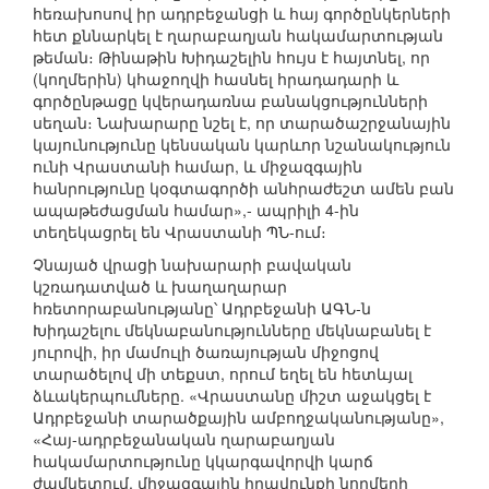
հեռախոսով իր ադրբեջանցի և հայ գործընկերների
հետ քննարկել է ղարաբաղյան հակամարտության
թեման։ Թինաթին Խիդաշելին հույս է հայտնել, որ
(կողմերին) կհաջողվի հասնել հրադադարի և
գործընթացը կվերադառնա բանակցությունների
սեղան։ Նախարարը նշել է, որ տարածաշրջանային
կայունությունը կենսական կարևոր նշանակություն
ունի Վրաստանի համար, և միջազգային
հանրությունը կօգտագործի անհրաժեշտ ամեն բան
ապաթեժացման համար»,- ապրիլի 4-ին
տեղեկացրել են Վրաստանի ՊՆ-ում։
Չնայած վրացի նախարարի բավական
կշռադատված և խաղաղարար
հռետորաբանությանը՝ Ադրբեջանի ԱԳՆ-ն
Խիդաշելու մեկնաբանությունները մեկնաբանել է
յուրովի, իր մամուլի ծառայության միջոցով
տարածելով մի տեքստ, որում եղել են հետևյալ
ձևակերպումները. «Վրաստանը միշտ աջակցել է
Ադրբեջանի տարածքային ամբողջականությանը»,
«Հայ-ադրբեջանական ղարաբաղյան
հակամարտությունը կկարգավորվի կարճ
ժամկետում, միջազգային իրավունքի նորմերի