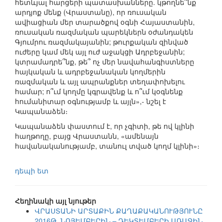
հետևյալ հարցերի պատասխանները. կթողնե՞նք
արդյոք մենք (Վրաստանը), որ ռուսական
ավիացիան մեր տարածքով օգնի Հայաստանին,
ռուսական ռազմական պարեկներն օժանդակեն
Գյումրու ռազմակայանին; թուրքական զինված
ուժերը կամ մեկ այլ ուժ աջակցի Ադրբեջանին;
կտրամադրե՞նք, թե՞ ոչ մեր նավահանգիստները
հայկական և ադրբեջանական կողմերին
ռազմական և այլ ապրանքներ տեղափոխելու
համար; ո՞ւմ կողմը կգրավենք և ո՞ւմ կօգնենք
հումանիտար օգնությամբ և այլն»,- նշել է
Կապանաձեն։
Կապանաձեն փաստում է, որ չգիտի, թե ով կլինի
հաղթողը, բայց Վրաստանն, «ամենայն
հավանականությամբ, տանուլ տված կողմ կլինի»։
դեպի ետ
Հեղինակի այլ նյութեր
ՎՐԱՍՏԱՆԻ ԱՐՏԱՔԻՆ ՔԱՂԱՔԱԿԱՆՈՒԹՅՈՒՆԸ
2016Թ. ՆՈՅԵՄԲԵՐԻՆ – ԴԵԿՏԵՄԲԵՐԻ ԱՌԱՋԻՆ