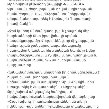
Թբիլիսիում ընթացող (ապրիլի 4-5) «ՆԱՏՕ-
Վրաստան. ժողովրդական դիվանագիտության
համաժողով-2016» կոնֆերանսում հերթական
անգամ անդրադարձել է Լեռնային Ղարաբաղի
իրավիճակին։
«Չեմ կարող անհանգստություն չհայտնել մեր
հարևանների մոտ իրավիճակի սրման
կապակցությամբ։ Հույս ունենք, որ միջազգային
հանրության ջանքերով ապաթեժացումը
հնարավոր կդառնա, ինչն այնքան կարևոր է մեր
տարածաշրջանում, և ոչ միայն, խաղաղության և
կայունության համար»,- ասել է Վրաստանի
վարչապետը։
Հակամարտության կողմերին իր զորակցությունն է
հայտնել նաև խորհրդարանական
մեծամասնության առաջնորդ Գիա Վոլսկին, որն
առաջարկել է Հայաստանին և Ադրբեջանին
Թբիլիսիում անցկացնել հանդիպում
հակամարտության կարգավորման վերաբերյալ։
«Շատ տխուր իրադարձություններ են տեղի
ունենում։ Կան զոհեր։ Իրավիճակը տագնապալի է։