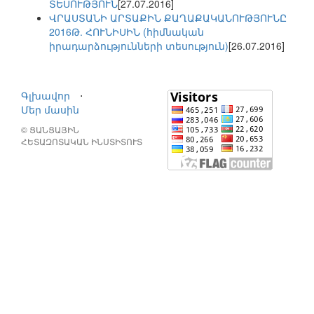
ՏԵՍՈՒԹՅՈՒՆ
[27.07.2016]
ՎՐԱՍՏԱՆԻ ԱՐՏԱՔԻՆ ՔԱՂԱՔԱԿԱՆՈՒԹՅՈՒՆԸ
2016Թ. ՀՈՒՆԻՍԻՆ (հիմնական
իրադարձությունների տեսություն)
[26.07.2016]
Գլխավոր
⋅
Մեր մասին
© ՑԱՆՑԱՅԻՆ
ՀԵՏԱԶՈՏԱԿԱՆ ԻՆՍՏԻՏՈՒՏ