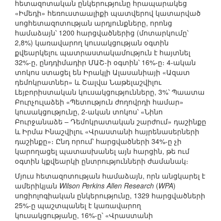
հետազոտական ընկերությունը հրապարակեց
«Իմեդի» հեռուստաալիքի պատվերով կատարված
սոցհետազոտության արդյունքները, որոնց
համաձայն՝ 1200 հարցվածներից (մոտարկումը՝
2,8%) կառավարող կուսակցության օգտին
քվեարկելու պատրաստակամություն է հայտնել
32%-ը, ընդդիմադիր ՄԱՇ-ի օգտին՝ 16%-ը։ 4-ական
տոկոս ստացել են Իրակլի Ալասանիայի «Ազատ
դեմոկրատներ» և Շալվա Նաթելաշվիլու
Լեյբորիստական կուսակցությունները, 3%՝ Պաատա
Բուրչուլաձեի «Պետություն ժողովրդի համար»
կուսակցությունը, 2-ական տոկոս՝ «Նինո
Բուրջանաձե – Դեմոկրատական շարժում» դաշինքը
և Իրմա Ինաշվիլու «Վրաստանի հայրենասերների
դաշինքը»։ Ընդ որում՝ հարցվածների 34%-ը չի
կարողացել պատասխանել այն հարցին, թե ում
օգտին կքվեարկի ընտրությունների ժամանակ։
Մյուս հետազոտության համաձայն, որն անցկարել է
ամերիկյան
Wilson Perkins Allen Research
(
WPA
)
սոցիոլոգիական ընկերությունը, 1329 հարցվածների
25%-ը պաշտպանել է կառավարող
կուսակցությանը, 16%-ը՝ «Վրաստանի