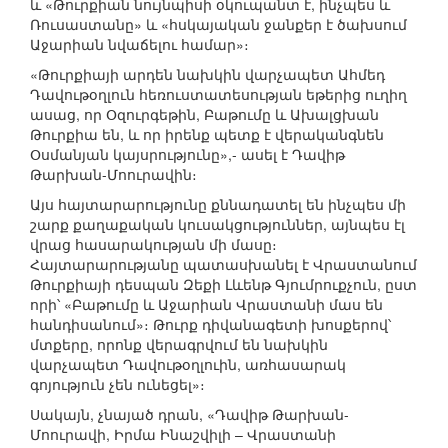
և «Թուրքիան նույնպիսի օկուպանտ է, ինչպես և
Ռուսաստանը» և «հսկայական ջանքեր է ծախսում
Աջարիան նվաճելու համար»։
«Թուրքիայի արդեն նախկին վարչապետ Ահմեդ
Դավութօղլուն հեռուստատեսության եթերից ուղիղ
ասաց, որ Օզուրգեթին, Բաթումը և Ախալցխան
Թուրքիա են, և որ իրենք պետք է վերականգնեն
Օսմանյան կայսրությունը»,- ասել է Դավիթ
Թարխան-Մոուրավին։
Այս հայտարարությունը քննադատել են ինչպես մի
շարք քաղաքական կուսակցություններ, այնպես էլ
վրաց հասարակության մի մասը։
Հայտարարությանը պատասխանել է Վրաստանում
Թուրքիայի դեսպան Զեքի Լևենթ Գյումրուքչուն, ըստ
որի՝ «Բաթումը և Աջարիան Վրաստանի մաս են
հանդիսանում»։ Թուրք դիվանագետի խոսքերով՝
մտքերը, որոնք վերագրվում են նախկին
վարչապետ Դավութօղլուին, առհասարակ
գոյություն չեն ունեցել»։
Սակայն, չնայած դրան, «Դավիթ Թարխան-
Մոուրավի, Իրմա Ինաշվիլի – Վրաստանի