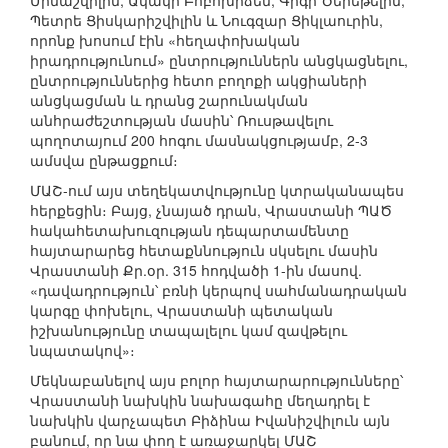
Մինաշվիլին, Ակակի Բոբոխիձեն, Գիգի Ծերեթելին,
Պետրե Ցիսկարիշվիլին և Նուգզար Ցիկլաուրին,
որոնք խոսում էին «հեղափոխական
իրադրությունում» ընտրություններն անցկացնելու,
ընտրություններից հետո բողոքի ակցիաների
անցկացման և դրանց շարունակման
անհրաժեշտության մասին՝ Ռուսթավելու
պողոտայում 200 հոգու մասնակցությամբ, 2-3
ամսվա ընթացքում։
ՄԱՇ-ում այս տեղեկատվությունը կտրականապես
հերքեցին։ Բայց, չնայած դրան, Վրաստանի ՊԱԾ
հակահետախուզության դեպարտամենտը
հայտարարեց հետաքննություն սկսելու մասին
Վրաստանի Քր.օր. 315 հոդվածի 1-ին մասով.
«դավադրություն՝ բռնի կերպով սահմանադրական
կարգը փոխելու, Վրաստանի պետական
իշխանությունը տապալելու կամ զավթելու
նպատակով»։
Մեկնաբանելով այս բոլոր հայտարարությունները՝
Վրաստանի նախկին նախագահը մեղադրել է
նախկին վարչապետ Բիձինա Իվանիշվիլուն այն
բանում, որ նա փող է առաջարկել ՄԱՇ