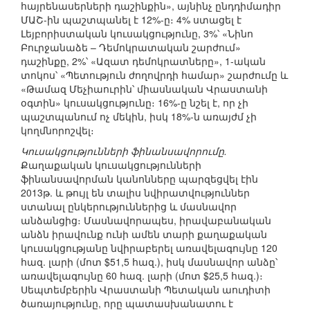
հայրենասերների դաշինքին», այնինչ ընդդիմադիր
ՄԱՇ-ին պաշտպանել է 12%-ը։ 4% ստացել է
Լեյբորիստական կուսակցությունը, 3%՝ «Նինո
Բուրջանաձե – Դեմոկրատական շարժում»
դաշինքը, 2%՝ «Ազատ դեմոկրատները», 1-ական
տոկոս՝ «Պետություն ժողովրդի համար» շարժումը և
«Թամազ Մեչիաուրին՝ միասնական Վրաստանի
օգտին» կուսակցությունը։ 16%-ը նշել է, որ չի
պաշտպանում ոչ մեկին, իսկ 18%-ն առայժմ չի
կողմնորոշվել։
Կուսակցությունների ֆինանսավորումը.
Քաղաքական կուսակցությունների
ֆինանսավորման կանոնները պարզեցվել էին
2013թ. և թույլ են տալիս նվիրատվություններ
ստանալ ընկերություններից և մասնավոր
անձանցից։ Մասնավորապես, իրավաբանական
անձն իրավունք ունի ամեն տարի քաղաքական
կուսակցությանը նվիրաբերել առավելագույնը 120
հազ. լարի (մոտ $51,5 հազ.), իսկ մասնավոր անձը՝
առավելագույնը 60 հազ. լարի (մոտ $25,5 հազ.)։
Սեպտեմբերին Վրաստանի Պետական աուդիտի
ծառայությունը, որը պատասխանատու է