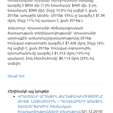
օտարերկրյա ուղղակի ներդրումների ծավալը
կազմել է $834 մլն (1-ին եռամսյակ՝ $445 մլն, 2-րդ
եռամսյակ՝ $389 մլն), ինչը 10,6%-ով ավելի է, քան
2015թ. առաջին կեսին։ (2015թ. ՕՈւՆ-ը կազմել է $1,56
մլրդ, ինչը 11%-ով պակաս է, քան 2014թ.)։
Առևտուր.
Վրաստանի Վիճակագրական
ծառայության տեղեկատվությամբ՝ Վրաստանի
արտաքին առևտրաշրջանառությունը 2016թ.
հունվար-օգոստոսին կազմել է $7,426 մլրդ, ինչը 16%-
ով ավելի է, քան 2015թ. հունվար-օգոստոսին։
Արտահանումը կազմել է $1,312 մլրդ (10%-ով
պակաս), իսկ ներմուծումը՝ $6,114 մլրդ (23%-ով
ավելի)։
դեպի ետ
Հեղինակի այլ նյութեր
ՎՐԱՍՏԱՆԻ ԱՐՏԱՔԻՆ ՔԱՂԱՔԱԿԱՆՈՒԹՅՈՒՆԸ
2016Թ. ՆՈՅԵՄԲԵՐԻՆ – ԴԵԿՏԵՄԲԵՐԻ ԱՌԱՋԻՆ
ՏԱՍՆՕՐՅԱԿՈՒՄ (հիմնական
իրադարձությունների տեսություն)
[21.12.2016]