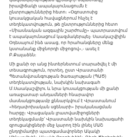
իրավիճակի ապակայունացումն է
ընտրություններից հետո։ «Օգոստոսից
կուսակցական հավաքներում հնչել է
տեղեկատվություն, թե ընտրություններից հետո
«Միասնական ազգային շարժումը» պատրաստվում
է ապակայունացում կազմակերպել։ Սաակաշվիլին
Օդեսայում ինձ ասաց, որ հրահանգները մենք
կստանանք միջնորդի միջոցով»,- ասել է
Բ.Քալաձեն։
Մի քանի օր անց ինտերնետում տարածվել է մի
տեսագրություն, որտեղ, ըստ Վրաստանի
Պետանվտանգության ծառայության (ՊԱԾ)
տեղեկատվության, նախկին նախագահ
Մ.Սաակաշվիլու և նրա կուսակցության մի քանի
առաջատար անդամների հնարավոր
մասնակցությամբ քննարկվում է Վրաստանում
«հեղափոխական սցենարի» իրականացման
հարցը։ Վրացական լրատվամիջոցների
տեղեկացմամբ՝ Վրաստանի նախկին նախագահի
զրուցակիցների մեջ կարող էին լինել ՄԱՇ
ընդդիմադիր պատգամավորներ Ակակի