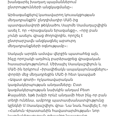
խանգարել խաղաղ պայմաններում
ընտրությունների անցկացմանը»։
Արձագանքելով կառավարող կուսակցության
մեղադրանքին՝ ընդդիմադիր ՄԱՇ-ից
պատգամավորի թեկնածու Սալոմե Սամադաշվիլին
ասել է, որ «Վրացական երազանքը», «որը բան
չունի ասելու վրաց ժողովրդին, որոշել է
ընտրարշավն անցկացնել աբսուրդ
մեղադրանքների օգնությամբ»։
Սակայն արդեն ամսվա վերջին պատահեց այն,
ինչը որոշակի աղմուկ բարձրացրեց վրացական
հասարակությունում. Միխայիլ Սաակաշվիլուն և
ՄԱՇ-ին երկրում «իրավիճակն ապակայունացնելու»
փորձի մեջ մեղադրեցին ՄԱՇ-ի հետ կապված
«Ազատ գոտի» ոչկառավարական
կազմակերպության անդամները։ Ըստ
կազմակերպության նախկին անդամ Բեսո
Քալաձեի, եթե խմբի որևէ անդամի հետ ինչ-որ բան
տեղի ունենա, ամբողջ պատասխանատվությունը
կընկնի Մ.Սաակաշվիլու վրա։ Նա նաև հավելել է, որ
«Հանուն Վրաստանին հավատարմության» նոր
կազմակերպության գլխավոր նպատակը