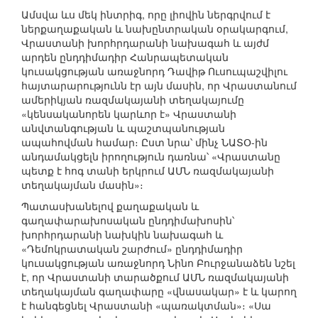
Ամսվա ևս մեկ ինտրիգ, որը լիովին ներգրվում է
ներքաղաքական և նախընտրական օրակարգում,
Վրաստանի խորհրդարանի նախագահ և այժմ
արդեն ընդդիմադիր Հանրապետական
կուսակցության առաջնորդ Դավիթ Ուսուպաշվիլու
հայտարարությունն էր այն մասին, որ Վրաստանում
ամերիկյան ռազմակայանի տեղակայումը
«կենսականորեն կարևոր է» Վրաստանի
անվտանգության և պաշտպանության
ապահովման համար։ Ըստ նրա՝ մինչ ՆԱՏՕ-ին
անդամակցելն իրողություն դառնա՝ «Վրաստանը
պետք է հոգ տանի երկրում ԱՄՆ ռազմակայանի
տեղակայման մասին»։
Պատասխանելով քաղաքական և
գաղափարախոսական ընդդիմախոսին՝
խորհրդարանի նախկին նախագահ և
«Դեմոկրատական շարժում» ընդդիմադիր
կուսակցության առաջնորդ Նինո Բուրջանաձեն նշել
է, որ Վրաստանի տարածքում ԱՄՆ ռազմակայանի
տեղակայման գաղափարը «վնասակար» է և կարող
է հանգեցնել Վրաստանի «պառակտման»։ «Սա