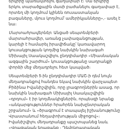
երկիրը պառակտելու գաղափար է։ Սա երկիրը
երկու տարածքային մասի բաժանելու գաղափար է,
որտեղ մի կողմում կլինեն ռուսաստանյան
բազաները, մյուս կողմում՝ ամերիկյանները»,- ասել է
նա։
Մարտահրավերներ.
Անցած սեպտեմբերի
մարտահրավեր, առանց չափազանցության,
կարելի է համարել իրավիճակը՝ կառավարող
կուսակցության կողմից նախկին նախագահ
Միխայիլ Սաակաշվիլու ընդդիմադիր «Միասնական
ազգային շարժում» կուսակցությանը սադրանքի
փորձի մեջ մեղադրելու հետ կապված։
Սեպտեմբերի 5-ին ընդդիմադիր ՄԱՇ-ի դեմ նույն
մեղադրանքով հանդես եկավ նախկին վարչապետ
Բիձինա Իվանիշվիլին, որը լրագրողներին ասաց, որ
նախկին նախագահ Միխայիլ Սաակաշվիլին
«դրդում» է իր կողմնակիցներին, որպեսզի նրանք
«անկարգություններ հրահրեն նախընտրական
շրջանում» և «ծրագրում է տապալել իշխանությունը
Վրաստանում հեղափոխության միջոցով»։
Իվանիշվիլու մեղադրանքը պաշտպանեց նաև
«Վրացական երազանք - Դեմոկրատական