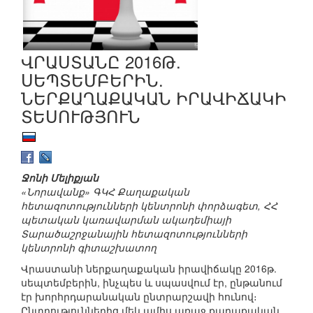
ՎՐԱՍՏԱՆԸ 2016Թ.
ՍԵՊՏԵՄԲԵՐԻՆ.
ՆԵՐՔԱՂԱՔԱԿԱՆ ԻՐԱՎԻՃԱԿԻ
ՏԵՍՈՒԹՅՈՒՆ
Ջոնի Մելիքյան
«Նորավանք» ԳԿՀ Քաղաքական
հետազոտությունների կենտրոնի փորձագետ, ՀՀ
պետական կառավարման ակադեմիայի
Տարածաշրջանային հետազոտությունների
կենտրոնի գիտաշխատող
Վրաստանի ներքաղաքական իրավիճակը 2016թ.
սեպտեմբերին, ինչպես և սպասվում էր, ընթանում
էր խորհրդարանական ընտրարշավի հունով։
Ընտրություններից մեկ ամիս առաջ քաղաքական