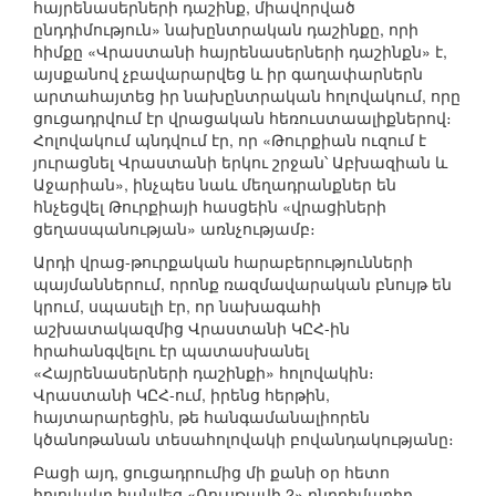
հայրենասերների դաշինք, միավորված
ընդդիմություն» նախընտրական դաշինքը, որի
հիմքը «Վրաստանի հայրենասերների դաշինքն» է,
այսքանով չբավարարվեց և իր գաղափարներն
արտահայտեց իր նախընտրական հոլովակում, որը
ցուցադրվում էր վրացական հեռուստաալիքներով։
Հոլովակում պնդվում էր, որ «Թուրքիան ուզում է
յուրացնել Վրաստանի երկու շրջան՝ Աբխազիան և
Աջարիան», ինչպես նաև մեղադրանքներ են
հնչեցվել Թուրքիայի հասցեին «վրացիների
ցեղասպանության» առնչությամբ։
Արդի վրաց-թուրքական հարաբերությունների
պայմաններում, որոնք ռազմավարական բնույթ են
կրում, սպասելի էր, որ նախագահի
աշխատակազմից Վրաստանի ԿԸՀ-ին
հրահանգվելու էր պատասխանել
«Հայրենասերների դաշինքի» հոլովակին։
Վրաստանի ԿԸՀ-ում, իրենց հերթին,
հայտարարեցին, թե հանգամանալիորեն
կծանոթանան տեսահոլովակի բովանդակությանը։
Բացի այդ, ցուցադրումից մի քանի օր հետո
հոլովակը հանվեց «Ռուսթավի 2» ընդդիմադիր