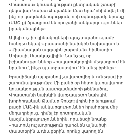
Վրաստան» կուսակցության ընտրական շտաբի
ղեկավար Կախա Քալաձեն։ Ըստ նրա՝ «հիմնվել է մի
ինչ-որ կազմակերպություն, որի օգնությամբ նրանք
(ՄԱՇ-ը) ծրագրում են որոշակի անկարգություններ
իրականացնել»։
Ավելի ուշ իր զինակիցների պաշտպանությամբ
հանդես եկավ Վրաստանի նախկին նախագահ և
«Միասնական ազգային շարժման» հիմնադիր
Միխայիլ Սաակաշվիլին։ Նա նշեց, որ
իշխանությունները «հակառակորդին մեղադրում են
նրանում, ինչը պատրաստվում են անել իրենք»։
Իրավիճակն այսքանով չավարտվեց և ունեցավ իր
շարունակությունը։ Մի քանի օր հետո կառավարող
կուսակցության պատգամավորի թեկնածու,
Վրաստանի նախկին վարչապետի նախկին
խորհրդական Թամար Չուգոշվիլին իր ելույթում,
բացի ՄԱՇ-ին անկարգություններ հրահրելու մեջ
մեղադրելուց, դիմել էր դիտորդական
կազմակերպություններին, որպեսզի նրանք
«հատուկ ուշադրություն դարձնեն այնպիսի
փաստերին և դեպքերին, որոնք կարող են