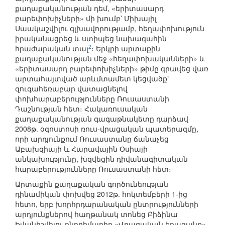
քաղաքականության դեմ, «երիտասարդ
բարեփոխիչների» մի խումբ՝ Միխայիլ
Սաակաշվիլու գլխավորությամբ, հեղափոխություն
իրականացրեց և ստիպեց նախագահին
2
հրաժարական տալ
։ Երկրի արտաքին
քաղաքականության մեջ «հեղափոխականների» և
«երիտասարդ բարեփոխիչների» թիմը գրավեց վառ
արտահայտված արևմտամետ կեցվածք՝
զուգահեռաբար վատացնելով
փոխհարաբերությունները Ռուսաստանի
Դաշնության հետ։ Հակառուսական
քաղաքականության գագաթնակետը դարձավ
2008թ. օգոստոսի ռուս-վրացական պատերազմը,
որի արդյունքում Ռուսաստանը ճանաչեց
Աբախզիայի և Հարավային Օսիայի
անկախությունը, խզվեցին դիվանագիտական
հարաբերությունները Ռուսաստանի հետ։
Արտաքին քաղաքական գործունեության
դինամիկան փոխվեց 2012թ. հոկտեմբերի 1-ից
հետո, երբ խորհրդարանական ընտրությունների
արդյունքներով հաղթանակ տոնեց Բիձինա
Իվանիշվիլու ընդդիմադիր «Վրացական երազանք»