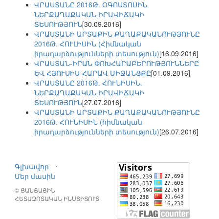
ՎՐԱՍՏԱՆԸ 2016Թ. ՕԳՈՍՏՈՍԻՆ.
ՆԵՐՔԱՂԱՔԱԿԱՆ ԻՐԱՎԻՃԱԿԻ
ՏԵՍՈՒԹՅՈՒՆ
[30.09.2016]
ՎՐԱՍՏԱՆԻ ԱՐՏԱՔԻՆ ՔԱՂԱՔԱԿԱՆՈՒԹՅՈՒՆԸ
2016Թ. ՀՈՒԼԻՍԻՆ (Հիմնական
իրադարձությունների տեսություն)
[16.09.2016]
ՎՐԱՍՏԱՆ-ԻՐԱՆ ՓՈԽՀԱՐԱԲԵՐՈՒԹՅՈՒՆՆԵՐԸ
ԵՎ ՀՅՈՒՍԻՍ-ՀԱՐԱՎ ՄԻՋԱՆՑՔԸ
[01.09.2016]
ՎՐԱՍՏԱՆԸ 2016Թ. ՀՈՒՆԻՍԻՆ.
ՆԵՐՔԱՂԱՔԱԿԱՆ ԻՐԱՎԻՃԱԿԻ
ՏԵՍՈՒԹՅՈՒՆ
[27.07.2016]
ՎՐԱՍՏԱՆԻ ԱՐՏԱՔԻՆ ՔԱՂԱՔԱԿԱՆՈՒԹՅՈՒՆԸ
2016Թ. ՀՈՒՆԻՍԻՆ (հիմնական
իրադարձությունների տեսություն)
[26.07.2016]
Գլխավոր
⋅
Մեր մասին
© ՑԱՆՑԱՅԻՆ
ՀԵՏԱԶՈՏԱԿԱՆ ԻՆՍՏԻՏՈՒՏ