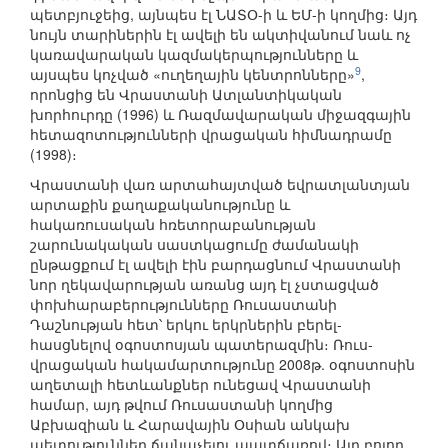
պետբյուջեից, այնպես էլ ՆԱՏՕ-ի և ԵՄ-ի կողմից։ Այդ
նույն տարիներին էլ ավելի են ակտիվանում նաև ոչ
կառավարական կազմակերպությունները և
9
այսպես կոչված «ուղեղային կենտրոնները»
,
որոնցից են Վրաստանի Ատլանտիկական
խորհուրդը (1996) և Ռազմավարական միջազգային
հետազոտությունների վրացական հիմնադրամը
(1998)։
Վրաստանի վառ արտահայտված եվրատլանտյան
արտաքին քաղաքականությունը և
հակառուսական հռետորաբանության
շարունակական սաստկացումը ժամանակի
ընթացքում էլ ավելի էին բարդացնում Վրաստանի
նոր ղեկավարության առանց այդ էլ չստացված
փոխհարաբերությունները Ռուսաստանի
Դաշնության հետ՝ երկու երկրներին բերել-
հասցնելով օգոստոսյան պատերազմին։ Ռուս-
վրացական հակամարտությունը 2008թ. օգոստոսին
աղետալի հետևանքներ ունեցավ Վրաստանի
համար, այդ թվում Ռուսաստանի կողմից
Աբխազիան և Հարավային Օսիան անկախ
պետություններ ճանաչելու պատճառով։ Այդ բոլոր