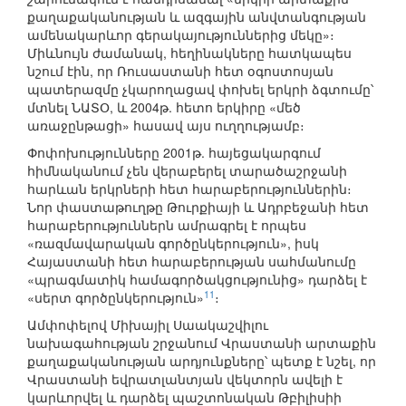
քաղաքականության և ազգային անվտանգության
ամենակարևոր գերակայություններից մեկը»։
Միևնույն ժամանակ, հեղինակները հատկապես
նշում էին, որ Ռուսաստանի հետ օգոստոսյան
պատերազմը չկարողացավ փոխել երկրի ձգտումը՝
մտնել ՆԱՏՕ, և 2004թ. հետո երկիրը «մեծ
առաջընթացի» հասավ այս ուղղությամբ։
Փոփոխությունները 2001թ. հայեցակարգում
հիմնականում չեն վերաբերել տարածաշրջանի
հարևան երկրների հետ հարաբերություններին։
Նոր փաստաթուղթը Թուրքիայի և Ադրբեջանի հետ
հարաբերություններն ամրագրել է որպես
«ռազմավարական գործընկերություն», իսկ
Հայաստանի հետ հարաբերության սահմանումը
«պրագմատիկ համագործակցությունից» դարձել է
11
«սերտ գործընկերություն»
։
Ամփոփելով Միխայիլ Սաակաշվիլու
նախագահության շրջանում Վրաստանի արտաքին
քաղաքականության արդյունքները՝ պետք է նշել, որ
Վրաստանի եվրատլանտյան վեկտորն ավելի է
կարևորվել և դարձել պաշտոնական Թբիլիսիի