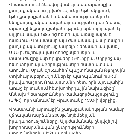
Վրաստանում ձևավորվում էր նաև արտաքին
քաղաքական ուղղվածությունը։ Եթե սկզբում,
էթնոքաղաքական հակամարտությունների և
ներքաղաքական ապակայունության պատճառով
արտաքին քաղաքականությունը երկրորդ պլան էր
մղվում, ապա 1995-ից հետո այն առաջնային է
դառնում։ Վրաստանի այն ժամանակվա արտաքին
քաղաքականությունը կարելի է երկակի անվանել՝
ԱՄՆ-ի, եվրոպական գործընկերների և
տարածաշրջանի երկրների (Թուրքիա, Ադրբեջան)
հետ փոխհարաբերությունների հաստատման
առումով։ Սրան զուգահեռ՝ պաշտոնական Թբիլիսին
փոխհարաբերություններ էր պահպանում ԽՍՀՄ
իրավահաջորդ Ռուսաստանի հետ, որն այդ պահին
առաջ էր տանում հետխորհրդային նախագիծը՝
Անկախ Պետությունների Համագործակցությունը
(ԱՊՀ), որի անդամ էր Վրաստանը 1993-ի վերջից։
Վրաստանի արտաքին քաղաքականության համար
վճռական դարձան 2003թ. նոյեմբերյան
իրադարձությունները։ Այդ ժամանակ, ընդվզելով
խորհրդարանական ընտրությունների
արդյունքների և Է.Շևարդնաձեի