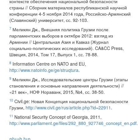
контексте обеспечения национальной безопасности
страны // Сборник материалов республиканской научной
конференции 4-5 ноября 2014 года, Российско-Армянский
(Славянский) университет, сс. 92-103.
7
Меликян Дж., Внешняя политика Грузии после
парламентских выборов в октябре 2012: взгляд из
Армении // Центральная Азия и Кавказ (Журнал
социально-политических исследований). CA&CC Press,
Швеция, 2014, Том 17, Выпуск 1, сс. 78-88.
8
Information Centre on NATO and EU,
http://www.natoinfo.ge/ge/struqtura
.
9
Меликян Дж., Исследовательские центры Грузии (этапы
становления и основные направления деятельности) //
«21 век», НОФ Нораванк, 2015, №4, сс. 38-50.
10
Civil.ge: Новая Концепция национальной безопасности
Грузии,
http://www.civil.ge/rus/article.php?id=22911
.
11
National Security Concept of Georgia, 2011,
http://www.parliament.ge/files/292_880_927746_concept_en.pdf
.
դեպի ետ