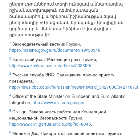
ընտրություններում տեղի ունեցավ աննախադեպ
իշխանափոխություն դեմոկրատական
ճանապարհով, և երկրում իշխանության եկավ
ընդդիմադիր «Վրացական երազանք» կոալիցիան՝
գործարար և մեկենաս Բիձինա Իվանիշվիլու
գլխավորությամբ։
1
Законодательный вестник Грузии,
https://matsne.gov.ge/ru/document/view/30346
.
2
Кавказский узел: Революция роз в Грузии,
http://www.kavkaz-uzel.ru/articles/233390
/.
3
Русская служба BBC: Саакашвили принес присягу
президента,
http://news.bbc.co.uk/hi/russian/news/newsid_3427000/3427187.
4
Office of the State Minister on European and Euro-Atlantic
Integration,
http://www.eu-nato.gov.ge/
.
5
Civil.ge: Завершилась работа над Концепцией
национальной безопасности Грузии,
http://www.civil.ge/rus/article.php?id=8045
.
6
Меликян Дж., Приоритеты внешней политики Грузии в