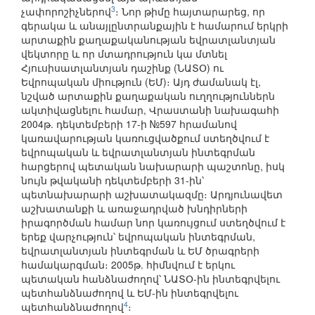
3
չափորոշիչներով
։ Նոր թիմը հայտարարեց, որ
գերակա և անայլընտրանքային է համարում երկրի
արտաքին քաղաքականության եվրատլանտյան
վեկտորը և որ մտադրություն կա մտնել
Հյուսիսատլանտյան դաշինք (ՆԱՏՕ) ու
Եվրոպական միություն (ԵՄ)։ Այդ ժամանակ էլ,
նշված արտաքին քաղաքական ուղղություններն
ակտիվացնելու համար, Վրաստանի նախագահի
2004թ. դեկտեմբերի 17-ի №597 հրամանով
կառավարության կառուցվածքում ստեղծվում է
եվրոպական և եվրատլանտյան ինտեգրման
հարցերով պետական նախարարի պաշտոնը, իսկ
նույն թվականի դեկտեմբերի 31-ին՝
պետնախարարի աշխատակազմը։ Արդյունավետ
աշխատանքի և առաջադրված խնդիրների
իրագործման համար նոր կառույցում ստեղծվում է
երեք վարչություն՝ եվրոպական ինտեգրման,
եվրատլանտյան ինտեգրման և ԵՄ ծրագրերի
համակարգման։ 2005թ. հիմնվում է երկու
պետական հանձնաժողով՝ ՆԱՏՕ-ին ինտեգրվելու
պետհանձնաժողով և ԵՄ-ին ինտեգրվելու
4
պետհանձնաժողով
։