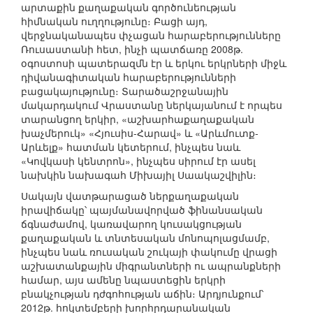
արտաքին քաղաքական գործունեության
հիմնական ուղղությունը։ Բացի այդ,
վերջնականապես փչացան հարաբերությունները
Ռուսաստանի հետ, ինչի պատճառը 2008թ.
օգոստոսի պատերազմն էր և երկու երկրների միջև
դիվանագիտական հարաբերությունների
բացակայությունը։ Տարածաշրջանային
մակարդակում Վրաստանը ներկայանում է որպես
տարանցող երկիր, «աշխարհաքաղաքական
խաչմերուկ» «Հյուսիս-Հարավ» և «Արևմուտք-
Արևելք» հատման կետերում, ինչպես նաև
«Կովկասի կենտրոն», ինչպես սիրում էր ասել
նախկին նախագահ Միխայիլ Սաակաշվիլին։
Սակայն վատթարացած ներքաղաքական
իրավիճակը՝ պայմանավորված ֆինանսական
ճգնաժամով, կառավարող կուսակցության
քաղաքական և տնտեսական մոնոպոլացմամբ,
ինչպես նաև ռուսական շուկայի փակումը վրացի
աշխատանքային միգրանտների ու ապրանքների
համար, այս ամենը նպաստեցին երկրի
բնակչության դժգոհության աճին։ Արդյունքում՝
2012թ. հոկտեմբերի խորհրդարանական