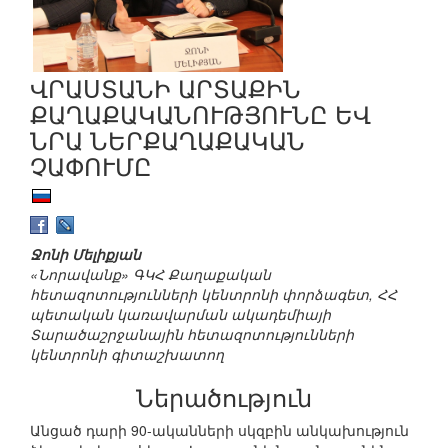
ՎՐԱՍՏԱՆԻ ԱՐՏԱՔԻՆ
ՔԱՂԱՔԱԿԱՆՈՒԹՅՈՒՆԸ ԵՎ
ՆՐԱ ՆԵՐՔԱՂԱՔԱԿԱՆ
ՉԱՓՈՒՄԸ
Ջոնի Մելիքյան
«Նորավանք» ԳԿՀ Քաղաքական
հետազոտությունների կենտրոնի փորձագետ, ՀՀ
պետական կառավարման ակադեմիայի
Տարածաշրջանային հետազոտությունների
կենտրոնի գիտաշխատող
Ներածություն
Անցած դարի 90-ականների սկզբին անկախություն