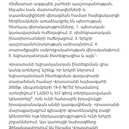
Հիմնարար ազգային շահերի պաշտպանության,
ինչպես նաև մարտահրավերների և
սպառնալիքների վերացման համար հայեցակարգի
հեղինակներն առաձնացրել են պետության
հետևյալ գերակայությունները. 1. պետական
կառավարման ուժեղացում, 2. դեմոկրատական
ինստիտուտների ուժեղացում, 3. երկրի
պաշտպանունակության ամրապնդում, 4.
տարածքային ամբողջականության վերականգնում,
7
5. եվրատլանտյան ինտեգրացիա և այլն
։
Վրաստանի եվրատլանտյան ինտեգրման վրա
կանգ առնելով՝ նշենք, որ երկրի ներսում
եվրատլանտյան ինտեգրման գաղափարի
տարածման համար Վրաստանի նախագահի
2005թ. սեպտեմբերի 19-ի №752 հրամանով
ստեղծվում է ՆԱՏՕ և ԵՄ գծով տեղեկատվական
8
կենտրոնը
, որն ունի հանրային իրավունքի
իրավաբանական անձի կարգավիճակ։ Վրաստանի
մայրաքաղաքում գլխավոր գրասենյակից բացի
կենտրոնն ութ ներկայացուցչություն ունի երկրի
շրջաններում։ Այս կառույցի նախագծերը
ֆինանսավորվում են ինչպես Վրաստանի