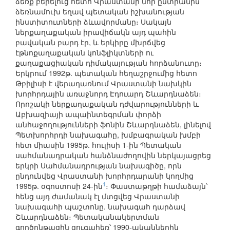
ձեռք բերելուց հետո Վրաստանի նոր ընտրանին
ձեռնամուխ եղավ պետական իշխանության
ինստիտուտների ձևավորմանը։ Սակայն
ներքաղաքական իրավիճակն այդ պահին
բավական բարդ էր, և երկիրը մխրճվեց
էթնոքաղաքական կոնֆլիկտների ու
քաղաքացիական դիմակայության հորձանուտը։
Երկրում 1992թ. պետական հեղաշրջումից հետո
Թբիլիսի է վերադառնում Վրաստանի նախկին
խորհրդային առաջնորդ Էդուարդ Շևարդնաձեն։
Որոշակի ներքաղաքական դժվարությունների և
Աբխազիայի ապաինտեգրման փորձի
անհաջողությունների ֆոնին Շևարդնաձեն, լինելով
Պետխորհրդի նախագահը, խմբագրական խմբի
հետ միասին 1995թ. հուլիսի 1-ին Պետական
սահմանադրական հանձնաժողովին ներկայացրեց
երկրի Սահմանադրության նախագիծը, որն
ընդունվեց Վրաստանի խորհրդարանի կողմից
1
1995թ. օգոստոսի 24-ին
։ Փաստաթղթի համաձայն՝
հենց այդ ժամանակ էլ մտցվեց Վրաստանի
նախագահի պաշտոնը. նախագահ դարձավ
Շևարդնաձեն։ Պետականակերտման
գործընթացին զուգահեռ՝ 1990-ականներին