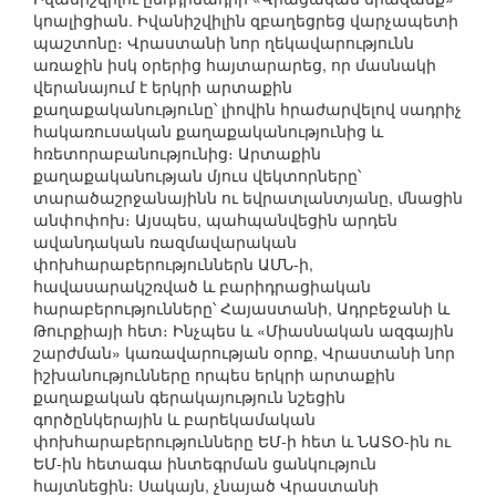
կոալիցիան. Իվանիշվիլին զբաղեցրեց վարչապետի
պաշտոնը։ Վրաստանի նոր ղեկավարությունն
առաջին իսկ օրերից հայտարարեց, որ մասնակի
վերանայում է երկրի արտաքին
քաղաքականությունը՝ լիովին հրաժարվելով սադրիչ
հակառուսական քաղաքականությունից և
հռետորաբանությունից։ Արտաքին
քաղաքականության մյուս վեկտորները՝
տարածաշրջանայինն ու եվրատլանտյանը, մնացին
անփոփոխ։ Այսպես, պահպանվեցին արդեն
ավանդական ռազմավարական
փոխհարաբերություններն ԱՄՆ-ի,
հավասարակշռված և բարիդրացիական
հարաբերությունները՝ Հայաստանի, Ադրբեջանի և
Թուրքիայի հետ։ Ինչպես և «Միասնական ազգային
շարժման» կառավարության օրոք, Վրաստանի նոր
իշխանությունները որպես երկրի արտաքին
քաղաքական գերակայություն նշեցին
գործընկերային և բարեկամական
փոխհարաբերությունները ԵՄ-ի հետ և ՆԱՏՕ-ին ու
ԵՄ-ին հետագա ինտեգրման ցանկություն
հայտնեցին։ Սակայն, չնայած Վրաստանի