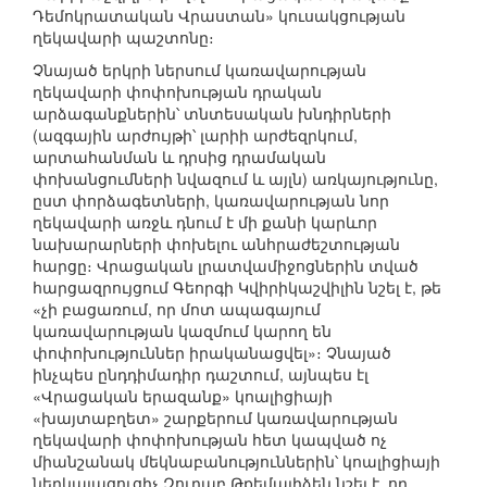
Դեմոկրատական Վրաստան» կուսակցության
ղեկավարի պաշտոնը։
Չնայած երկրի ներսում կառավարության
ղեկավարի փոփոխության դրական
արձագանքներին՝ տնտեսական խնդիրների
(ազգային արժույթի՝ լարիի արժեզրկում,
արտահանման և դրսից դրամական
փոխանցումների նվազում և այլն) առկայությունը,
ըստ փորձագետների, կառավարության նոր
ղեկավարի առջև դնում է մի քանի կարևոր
նախարարների փոխելու անհրաժեշտության
հարցը։ Վրացական լրատվամիջոցներին տված
հարցազրույցում Գեորգի Կվիրիկաշվիլին նշել է, թե
«չի բացառում, որ մոտ ապագայում
կառավարության կազմում կարող են
փոփոխություններ իրականացվել»։ Չնայած
ինչպես ընդդիմադիր դաշտում, այնպես էլ
«Վրացական երազանք» կոալիցիայի
«խայտաբղետ» շարքերում կառավարության
ղեկավարի փոփոխության հետ կապված ոչ
միանշանակ մեկնաբանություններին՝ կոալիցիայի
ներկայացուցիչ Զուրաբ Թքեմալիձեն նշել է, որ