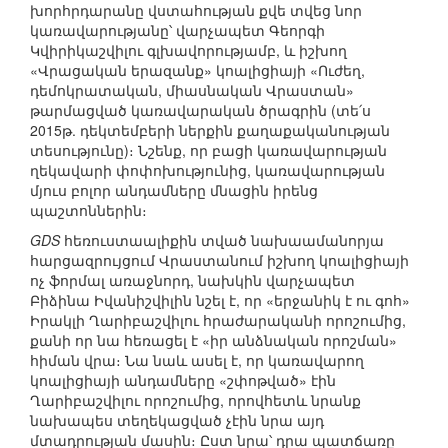
խորհրդարանը վստահության քվե տվեց նոր
կառավարությանը՝ վարչապետ Գեորգի
Կվիրիկաշվիլու գլխավորությամբ, և իշխող
«Վրացական երազանք» կոալիցիայի «Ուժեղ,
դեմոկրատական, միասնական Վրաստան»
թարմացված կառավարական ծրագրին (տե՛ս
2015թ. դեկտեմբերի ներքին քաղաքականության
տեսությունը)։ Նշենք, որ բացի կառավարության
ղեկավարի փոփոխությունից, կառավարության
մյուս բոլոր անդամները մնացին իրենց
պաշտոններին։
GDS
հեռուստաալիքին տված նախաամանորյա
հարցազրույցում Վրաստանում իշխող կոալիցիայի
ոչ ֆորմալ առաջնորդ, նախկին վարչապետ
Բիձինա Իվանիշվիլին նշել է, որ «երջանիկ է ու գոհ»
Իրակլի Ղարիբաշվիլու հրաժարականի որոշումից,
քանի որ նա հեռացել է «իր անձնական որոշման»
հիման վրա։ Նա նաև ասել է, որ կառավարող
կոալիցիայի անդամները «շփոթված» էին
Ղարիբաշվիլու որոշումից, որովհետև նրանք
նախապես տեղեկացված չէին նրա այդ
մտադրության մասին։ Ըստ նրա՝ դրա պատճառը