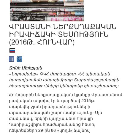
ՎՐԱՍՏԱՆԻ ՆԵՐՔԱՂԱՔԱԿԱՆ
ԻՐԱՎԻՃԱԿԻ ՏԵՍՈՒԹՅՈՒՆ
(2016Թ. ՀՈՒՆՎԱՐ)
Ջոնի Մելիքյան
«Նորավանք» ԳԿՀ փորձագետ, ՀՀ պետական
կառավարման ակադեմիայի Տարածաշրջանային
հետազոտությունների կենտրոնի գիտաշխատող։
Հունվարին ներքաղաքական կյանքը Վրաստանում
բավական ակտիվ էր և դարձավ 2015թ.
տարեվերջյան իրադարձությունների
տրամաբանական շարունակությունը։ Այն
ժամանակ, երկրի վարչապետ Իրակլի
Ղարիբաշվիլու հրաժարականից հետո,
դեկտեմբերի 29-ին 86 «կողմ» ձայնով