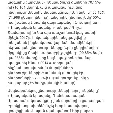
ազգային շարժման» թեկնածուից ձայների 70,15%-
ով (16.104 մարդ), այն պարագայում, երբ
ընտրություններին մասնակցությունը եղել էր 33,13%
(71.968 ընտրողներից), անցողիկ ընտրաշեմը՝ 50%,
հաղթանակ է տարել գարդաբանցի ֆուտբոլիստ,
«Վրացական երազանքի» անդամ Գոչա
Ջամարաուլին։ Նա այս պաշտոնում կաշխատի
մինչև 2017թ. հոկտեմբերին անցկացվելիք
տեղական ինքնակառավարման մարմինների
հերթական ընտրությունները։ Նրա ընդդիմադիր
մրցակիցը Բեսիկ Կախաբրիշվիլին էր (29,85% ձայն
կամ 6851 մարդ), որը նույն պաշտոնի համար
պայքարել է նաև 2014թ. տեղական
ինքնակառավարման մարմինների
ընտրությունների ժամանակ (ստացել էր
ընտրողների 27,86%-ի աջակցությունը, ինչը
բավարար չէր հաղթանակի համար)։
Մեկնաբանելով ընտրությունների արդյունքները՝
«Վրացական երազանք-Դեմոկրատական
Վրաստան» կուսակցության գործադիր քարտողար
Իրակլի Կոբախիձեն նշել է, որ կառավարող
կոալիցիան «կայուն պահպանում է իր բարձր