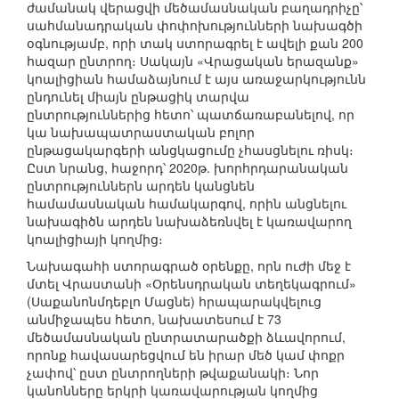
ժամանակ վերացվի մեծամասնական բաղադրիչը՝
սահմանադրական փոփոխությունների նախագծի
օգնությամբ, որի տակ ստորագրել է ավելի քան 200
հազար ընտրող։ Սակայն «Վրացական երազանք»
կոալիցիան համաձայնում է այս առաջարկությունն
ընդունել միայն ընթացիկ տարվա
ընտրություններից հետո՝ պատճառաբանելով, որ
կա նախապատրաստական բոլոր
ընթացակարգերի անցկացումը չհասցնելու ռիսկ։
Ըստ նրանց, հաջորդ՝ 2020թ. խորհրդարանական
ընտրություններն արդեն կանցնեն
համամասնական համակարգով, որին անցնելու
նախագիծն արդեն նախաձեռնվել է կառավարող
կոալիցիայի կողմից։
Նախագահի ստորագրած օրենքը, որն ուժի մեջ է
մտել Վրաստանի «Օրենսդրական տեղեկագրում»
(Սաքանոնմդեբլո Մացնե) հրապարակվելուց
անմիջապես հետո, նախատեսում է 73
մեծամասնական ընտրատարածքի ձևավորում,
որոնք հավասարեցվում են իրար մեծ կամ փոքր
չափով՝ ըստ ընտրողների թվաքանակի։ Նոր
կանոնները երկրի կառավարության կողմից