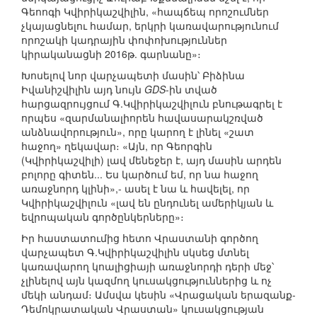
Գեոոգի Կվիրիկաշվիլին, «հապճեպ որոշումներ
չկայացնելու համար, երկրի կառավարությունում
որոշակի կադրային փոփոխություններ
կիրականացնի 2016թ. գարնանը»։
Խոսելով նոր վարչապետի մասին՝ Բիձինա
Իվանիշվիլին այդ նույն
GDS
-ին տված
հարցազրույցում Գ.Կվիրիկաշվիլուն բնութագրել է
որպես «զարմանալիորեն հավասարակշռված
անձնավորություն», որը կարող է լինել «շատ
հաջող» ղեկավար։ «Այն, որ Գեորգին
(Կվիրիկաշվիլի) լավ մենեջեր է, այդ մասին արդեն
բոլորը գիտեն... Ես կարծում եմ, որ նա հաջող
առաջնորդ կլինի»,- ասել է նա և հավելել, որ
Կվիրիկաշվիլուն «լավ են ընդունել ամերիկյան և
եվրոպական գործընկերները»։
Իր հաստատումից հետո Վրաստանի գործող
վարչապետ Գ.Կվիրիկաշվիլին սկսեց մտնել
կառավարող կոալիցիայի առաջնորդի դերի մեջ՝
չլինելով այն կազմող կուսակցություններից և ոչ
մեկի անդամ։ Ամսվա կեսին «Վրացական երազանք-
Դեմոկրատական Վրաստան» կուսակցության