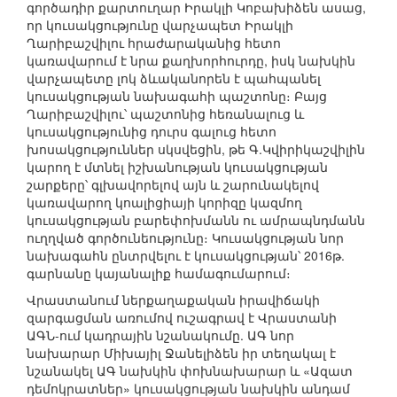
գործադիր քարտուղար Իրակլի Կոբախիձեն ասաց,
որ կուսակցությունը վարչապետ Իրակլի
Ղարիբաշվիլու հրաժարականից հետո
կառավարում է նրա քաղխորհուրդը, իսկ նախկին
վարչապետը լոկ ձևականորեն է պահպանել
կուսակցության նախագահի պաշտոնը։ Բայց
Ղարիբաշվիլու՝ պաշտոնից հեռանալուց և
կուսակցությունից դուրս գալուց հետո
խոսակցություններ սկսվեցին, թե Գ.Կվիրիկաշվիլին
կարող է մտնել իշխանության կուսակցության
շարքերը՝ գլխավորելով այն և շարունակելով
կառավարող կոալիցիայի կորիզը կազմող
կուսակցության բարեփոխմանն ու ամրապնդմանն
ուղղված գործունեությունը։ Կուսակցության նոր
նախագահն ընտրվելու է կուսակցության՝ 2016թ.
գարնանը կայանալիք համագումարում։
Վրաստանում ներքաղաքական իրավիճակի
զարգացման առումով ուշագրավ է Վրաստանի
ԱԳՆ-ում կադրային նշանակումը. ԱԳ նոր
նախարար Միխայիլ Ջանելիձեն իր տեղակալ է
նշանակել ԱԳ նախկին փոխնախարար և «Ազատ
դեմոկրատներ» կուսակցության նախկին անդամ