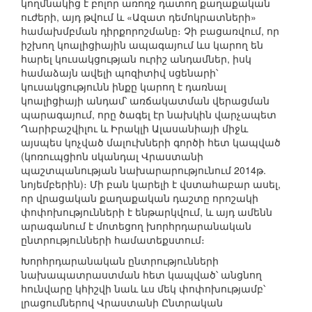
կողմնակից է բոլոր առողջ դատող քաղաքական
ուժերի, այդ թվում և «Ազատ դեմոկրատների»
համախմբման դիրքորոշմանը։ Չի բացառվում, որ
իշխող կոալիցիային ապագայում ևս կարող են
հարել կուսակցության ուրիշ անդամներ, իսկ
համաձայն ավելի պոզիտիվ սցենարի՝
կուսակցությունն ինքը կարող է դառնալ
կոալիցիայի անդամ՝ առճակատման վերացման
պարագայում, որը ծագել էր նախկին վարչապետ
Ղարիբաշվիլու և Իրակլի Ալասանիայի միջև
այսպես կոչված մալուխների գործի հետ կապված
(կոռուպցիոն սկանդալ Վրաստանի
պաշտպանության նախարարությունում 2014թ.
նոյեմբերին)։ Մի բան կարելի է վստահաբար ասել,
որ վրացական քաղաքական դաշտը որոշակի
փոփոխությունների է ենթարկվում, և այդ ամենն
արագանում է մոտեցող խորհրդարանական
ընտրությունների համատեքստում։
Խորհրդարանական ընտրությունների
նախապատրաստման հետ կապված՝ անցնող
հունվարը կհիշվի նաև ևս մեկ փոփոխությամբ՝
լրացումներով Վրաստանի Ընտրական