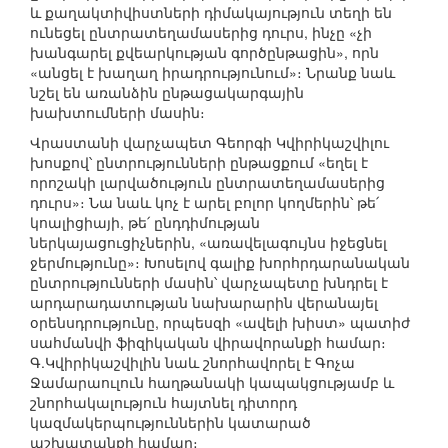
և քաղակտիվիստների դիմակայություն տեղի են
ունեցել ընտրատեղամասերից դուրս, ինչը «չի
խանգարել քվեարկության գործընթացին», որն
«անցել է խաղաղ իրադրությունում»։ Նրանք նաև
նշել են առանձին ընթացակարգային
խախտումների մասին։
Վրաստանի վարչապետ Գեորգի Կվիրիկաշվիլու
խոսքով՝ ընտրությունների ընթացքում «եղել է
որոշակի լարվածություն ընտրատեղամասերից
դուրս»։ Նա նաև կոչ է արել բոլոր կողմերին՝ թե՛
կոալիցիայի, թե՛ ընդդիմության
ներկայացուցիչներին, «առավելագույնս իջեցնել
ջերմությունը»։ Խոսելով գալիք խորհրդարանական
ընտրությունների մասին՝ վարչապետը խնդրել է
արդարադատության նախարարին վերանայել
օրենսդրությունը, որպեսզի «ավելի խիստ» պատիժ
սահմանվի ֆիզիկական վիրավորանքի համար։
Գ.Կվիրիկաշվիլին նաև շնորհավորել է Գոչա
Ջամարաուլուն հաղթանակի կապակցությամբ և
շնորհակալություն հայտնել դիտորդ
կազմակերպություններին կատարած
աշխատանքի համար։