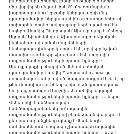
ընտրատարածքները, բացի մի քանի գյուղերից,
միավորվել են մեկում, իսկ 2016թ. գումարման
խորհրդարանում շրջանը կներկայացնի մեկ
պատգամավոր՝ ներկա պահին աշխատող երկուսի
փոխարեն, որոնք սովորաբար ներկայացնում են
հայերը (Սամվել Պետրոսյան՝ Ախալքալաք և Հենզել
Մկոյան՝ Նինոծմինդա)։ Ախալքալաքի տեղական
ինքնակառավարման մարմինների
ներկայացուցիչները կարծում են, որ վերը նշված
փոփոխությունները «խախտում են ազգային
փոքրամասնությունների իրավունքները»։
Ախալքալաքից ընտրված մեծամասնական
պատգամավոր Սամվել Պետրոսյանը Jnews.ge
գործակալությանը տված հարցազրույցում նշել է, որ
թեև փոփոխությունները «լրիվ դեմոկրատական»
են, բայց դրանցում հաշվի չեն առնվել ազգային
փոքրամասնությունների իրավունքները։ «Ելնելով
Վենետիկի հանձնաժողովի
հանձնարարականներից՝ ազգային
փոքրամասնություններով բնակեցված վայրերում
ընտրատարածքները պետք է մնան նույն
սահմաններում, որպեսզի չխախտվեն ազգային
փոքրամասնությունների իրավունքները»,- նշել է