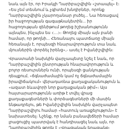
նաև այն էր, որ Իրակլի Ղարիբաշվիլին «շտապել» է։
«Ես չեմ տեսնում և չգիտեմ խնդիրներ, որոնք
Ղարիբաշվիլին չկարողանար լուծել... Նա հեռացավ
իր հաջողության գագաթնակետին... իր
հաջողության զենիթում թողեց իշխանությունն
այնպես, ինչպես ես <…>։ Թողեց միայն այն բանի
համար, որ թողնի... Հեռանալու պատճառը միայն
հեռանալն է, որպեսզի հնարավորություն տա նաև
մյուսներին փորձել իրենց»,- ասել է Իվանիշվիլին։
Վրաստանի նախկին վարչապետը նշել է նաև, որ
Ղարիբաշվիլին ընտրության հնարավորություն և
բոլոր ռեսուրսներն ունի, որպեսզի ցանկության
դեպքում, «ճգնաժամային կամ ոչ ճգնաժամային
իրավիճակում» վերադառնա քաղաքականություն և
«ազատ ձևավորի նոր քաղաքական թիմ»։ Այս
հայտարարությունն առիթ է տվել վրաց
քաղաքագետների և փորձագետների մի մասին
ենթադրելու, թե Իվանիշվիլին նախկին վարչապետ
Ղարիբաշվիլու համար «հատուկ առաքելություն» է
նախատեսել։ Նշենք, որ նման բանավեճերի համար
լրացուցիչ պատրվակ է հանդիսացել նաև այն, որ
Ղարիբաշվիլին թողել է «Վրացական երազանք-