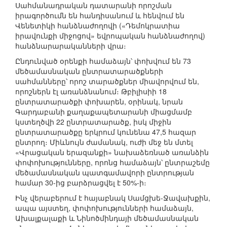
Սահմանադրական դատարանի որոշման
իրագործումն են հանդիսանում և հենվում են
Վենետիկի հանձնաժողովի («Դեմոկրատիա
իրավունքի միջոցով» եվրոպական հանձնաժողով)
հանձնարարականների վրա։
Ընդունված օրենքի համաձայն՝ փոխվում են 73
մեծամասնական ընտրատարածքների
սահմանները՝ որոշ տարածքներ միավորվում են,
որոշներն էլ առանձնանում։ Թբիլիսիի 18
ընտրատարածքի փոխարեն, օրինակ, նրան
Գարդաբանի քաղաքապետարանի միացմամբ
կստեղծվի 22 ընտրատարածք, իսկ միջին
ընտրատարածքը երկրում կունենա 47,5 հազար
ընտրող։ Միևնույն ժամանակ, ուժի մեջ են մտել
«Վրացական երազանքի» նախաձեռնած առանձին
փոփոխությունները, որոնց համաձայն՝ ընտրաշեմը
մեծամասնական պատգամավորի ընտրության
համար 30-ից բարձրացվել է 50%-ի։
Ինչ վերաբերում է հայաբնակ Սամցխե-Ջավախքին,
ապա այստեղ, փոփոխությունների համաձայն,
Ախալքալաքի և Նինոծմինդայի մեծամասնական