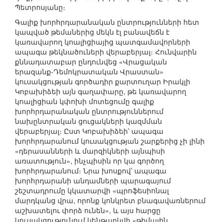
Պետրոսյանը։
Գալիք խորհրդարանական ընտրությունների հետ
կապված թեմաներից մեկն էլ բանավեճն է
կառավարող կոալիցիայից պատգամավորների
ապագա թեկնածուների վերաբերյալ։ Հունվարին
քննադատաբար ընդունվեց «Վրացական
երազանք-Դեմոկրատական Վրաստան»
կուսակցության գործադիր քարտուղար Իրակլի
Կոբախիձեի այն գաղափարը, թե կառավարող
կոալիցիան կփոխի մոտեցումը գալիք
խորհրդարանական ընտրություններում
նախընտրական ցուցակների կազմման
վերաբերյալ։ Ըստ Կոբախիձեի՝ ապագա
խորհրդարանում կուսակցության շարքերից չի լինի
«դերասանների և մարզիկների այնպիսի
առատություն», ինչպիսին որ կա գործող
խորհրդարանում։ Նրա խոսքով՝ ապագա
խորհրդարանի անդամների պարագայում
շեշտադրումը կկատարվի «պրոֆեսիոնալ
մարդկանց վրա, որոնք կոնկրետ բնագավառներում
աշխատելու փորձ ունեն», և այս հարցը
կուսակցությունում կենթարկվի «թիմային