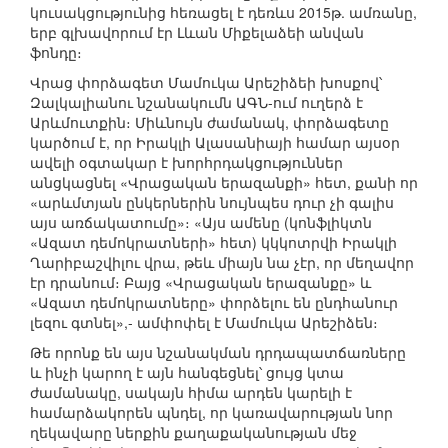
կուսակցությունից հեռացել է դեռևս 2015թ. ամռանը,
երբ գլխավորում էր Լևան Միքելաձեի անվան
ֆոնդը։
Վրաց փորձագետ Մամուկա Արեշիձեի խոսքով՝
Զալկալիանու նշանակումն ԱԳՆ-ում ուղերձ է
Արևմուտքին։ Միևնույն ժամանակ, փորձագետը
կարծում է, որ Իրակլի Ալասանիայի համար այսօր
ավելի օգտակար է խորհրդակցություններ
անցկացնել «Վրացական երազանքի» հետ, քանի որ
«արևմտյան ընկերներին նույնպես դուր չի գալիս
այս առճակատումը»։ «Այս ամենը (կոնֆլիկտն
«Ազատ դեմոկրատների» հետ) կկկոտրվի Իրակլի
Ղարիբաշվիլու վրա, թեև միայն նա չէր, որ մեղավոր
էր դրանում։ Բայց «Վրացական երազանքը» և
«Ազատ դեմոկրատները» փորձելու են ընդհանուր
լեզու գտնել»,- ամփոփել է Մամուկա Արեշիձեն։
Թե որոնք են այս նշանակման դրդապատճառները
և ինչի կարող է այն հանգեցնել՝ ցույց կտա
ժամանակը, սակայն հիմա արդեն կարելի է
համարձակորեն պնդել, որ կառավարության նոր
ղեկավարը ներքին քաղաքականության մեջ