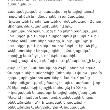
քննարկման»։
Հատկանշական էր կառավարող կոալիցիայում
Կոբախիձեի կողմնակիցների արձագանքը։
Վրաստանի խորհրդարանի փոխնախագահ Զվիադ
Ձիձիգուրին, պատասխանելով նրա
հայտարարությանը, նշել է, որ բոլոր քաղաքական
կուսակցությունները կոալիցիայում քննարկում են
իրենց թեկնածուների հարցը, և յուրաքանչյուր
կուսակցություն իր նկատառումներն ունի, թե ինչ
թեկնածուներ է ներկայացնելու։ Քաղաքական
գործիչը նաև նշել է, որ ներկա պահին
կոալիցիայում այս թեմայի որևէ քննարկում չի եղել։
Հարկ է նշել նաև հունվարի 28-ին տեղի ունեցած
Գարդաբանի գամգեբելիի (տեղական վարչակազմի
ղեկավարի) ընտրությունների մասին։ Դրանց
անհրաժեշտությունը ծագել էր այն պատճառով, որ
2015թ. նոյեմբերի վերջին մահացել էր 2014թ.
«Վրացական երազանք» կոալիցիայից ընտրված
Գելա Նիորաձեն։ Այսպիսով, գամգեբելիի երկու
թեկնածուներից՝ «Վրացական երազանքի»
թեկնածուից և ընդդիմադիր «Միասնական