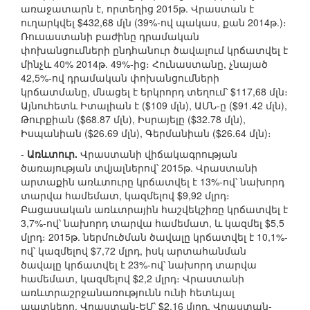
առաջատարն է, որտեղից 2015թ. Վրաստան է
ուղարկվել $432,68 մլն (39%-ով պակաս, քան 2014թ.)։
Ռուսաստանի բաժինը դրամական
փոխանցումների ընդհանուր ծավալում կրճատվել է
մինչև 40% 2014թ. 49%-ից։ Հունաստանը, չնայած
42,5%-ով դրամական փոխանցումների
կրճատմանը, մնացել է երկրորդ տեղում՝ $117,68 մլն։
Այնուհետև Իտալիան է ($109 մլն), ԱՄՆ-ը ($91.42 մլն),
Թուրքիան ($68.87 մլն), Իսրայելը ($32.78 մլն),
Իսպանիան ($26.69 մլն), Գերմանիան ($26.64 մլն)։
-
Առևտուր.
Վրաստանի վիճակագրության
ծառայության տվյալներով՝ 2015թ. Վրաստանի
արտաքին առևտուրը կրճատվել է 13%-ով՝ նախորդ
տարվա համեմատ, կազմելով $9,92 մլրդ։
Բացասական առևտրային հաշվեկշիռը կրճատվել է
3,7%-ով՝ նախորդ տարվա համեմատ, և կազմել $5,5
մլրդ։ 2015թ. ներմուծման ծավալը կրճատվել է 10,1%-
ով՝ կազմելով $7,72 մլրդ, իսկ արտահանման
ծավալը կրճատվել է 23%-ով՝ նախորդ տարվա
համեմատ, կազմելով $2,2 մլրդ։ Վրաստանի
առևտրաշրջանառությունն ունի հետևյալ
պատկերը. Վրաստան-ԵՄ՝ $2,16 մլրդ, Վրաստան-