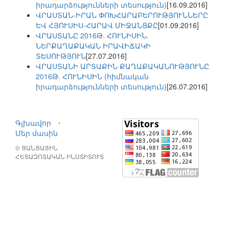
իրադարձությունների տեսություն)
[16.09.2016]
ՎՐԱՍՏԱՆ-ԻՐԱՆ ՓՈԽՀԱՐԱԲԵՐՈՒԹՅՈՒՆՆԵՐԸ
ԵՎ ՀՅՈՒՍԻՍ-ՀԱՐԱՎ ՄԻՋԱՆՑՔԸ
[01.09.2016]
ՎՐԱՍՏԱՆԸ 2016Թ. ՀՈՒՆԻՍԻՆ.
ՆԵՐՔԱՂԱՔԱԿԱՆ ԻՐԱՎԻՃԱԿԻ
ՏԵՍՈՒԹՅՈՒՆ
[27.07.2016]
ՎՐԱՍՏԱՆԻ ԱՐՏԱՔԻՆ ՔԱՂԱՔԱԿԱՆՈՒԹՅՈՒՆԸ
2016Թ. ՀՈՒՆԻՍԻՆ (հիմնական
իրադարձությունների տեսություն)
[26.07.2016]
Գլխավոր
⋅
Մեր մասին
© ՑԱՆՑԱՅԻՆ
ՀԵՏԱԶՈՏԱԿԱՆ ԻՆՍՏԻՏՈՒՏ