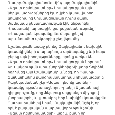
Դավիթ Զալկալիանուն։ Մինչ այդ Զալկալիանին
«Ազատ դեմոկրատներ» կուսակցության այն
ներկայացուցիչներից էր, ովքեր կառավարող
կոալիցիայից կուսակցության դուրս գալու
ժամանակ քննադատության էին ենթարկել
Վրաստանի արտաքին քաղաքականությունը՝
«Վրացական երազանքին» մեղադրելով
արևմտամետ վեկտորից շեղվելու մեջ։
Նշանակումն առաջ բերեց Զալկալիանու նախկին
կուսակիցների տարաբնույթ արձագանքը և ի հայտ
բերեց այն իրողությունները, որոնք առկա են
«Ազատ դեմոկրատներ» կուսակցության ներսում։
Կուսակցության առաջնորդներից Վիկտոր Դոլիձեն
ողջունեց այս նշանակումը և նշեց, որ Դավիթ
Զալկալիանին բարձրամակարդակ դիվանագետ է։
Բարեկամական չէր «Ազատ դեմոկրատներ»
կուսակցության առաջնորդ Իրակլի Ալասանիայի
դիրքորոշումը, որը Ֆեյսբուք սոցցանցի միջոցով
շնորհավորել և կշտամբել է իր նախկին կուսակցին։
Պատասխանելով նրան՝ Զալկալիանին նշել է, որ
որևէ քաղաքական պարտավորություն չունի
«Ազատ դեմոկրատների» առջև, քանի որ