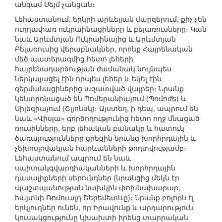
անգամ Սեյմ չանցան։
Լեհաստանում, երկրի արևելյան մարզերում, քիչ չեն
ուղղափառ ուկրաինացիները և բելառուսները։ Կան
նաև Արևմտյան Ուկրաինայից և Արևմտյան
Բելառուսից վերաբնակներ, որոնք Հայրենական
մեծ պատերազմից հետո լեհերի
հայրենադարձության ժամանակ նույնպես
ներկայացել էին որպես լեհեր և եկել էին
գերմանացիներից ազատված վայրեր։ Նրանք
կենտրոնացած են Պոմերանիայում (Պոմոժե) և
Սիլեզիայում (Շլյոնսկ)։ Այստեղ, ի դեպ, ապրում են
նաև «Վիսլա» գործողությունից հետո ողջ մնացած
ռուսինները, երբ լեհական բանակը և հատուկ
ծառայությունները ցրեցին նրանց խորհրդային և
չեխոսլովակյան հարևանների թողտվությամբ։
Լեհաստանում ապրում են նաև
սպիտակգվարդիականների և խորհրդային
դասալիքների սերունդներ (նրանցից մեկն էր
պաշտպանության նախկին փոխնախարար,
հայտնի Ռոմուալդ Շերեմետևը)։ Նրանք բոլորն էլ
երկյուղներ ունեն, որ Իրավունք և արդարություն
կուսակցությունը կխախտի իրենց տարրական