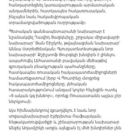
հանդարտեցնել կառավարության արմատական
անդամներին, հատկապես հակառուսական,
ինչպես նաև հակաեվրոպական
տրամադրվածության ուղղությամբ։
Պետական գանձապետարանի նախարար է
նշանակվել Դավիդ Յացկևիչը, շրջակա միջավայրի
նախարար՝ Յան Շիշկոն, թվայնացման նախարար՝
Աննա Ստրեժինսկան։ Գյուղատնտեսության նոր
նախարարի՝ Քշիշտոֆ Յուրգելի խնդիրն է լինելու
ապահովել Լեհաստանի բավական մեծաթիվ
գյուղական բնակչության պահանջները,
հատկապես ռուսական հակապատժամիջոցների
համատեքստում (երբ Վ.Պուտինը մտցրեց
հակապատժամիջոցները, լեհական
հասարակությունում անգամ կոչեր հնչեցին ուտել
«5-ական կգ խնձոր», որոնք Ռուսաստանն այլևս չէր
ներկրում)։
Այս հիմնախնդրով զբաղվելու է նաև նոր
սոցապնախարար Էլժբյետա Ռաֆալսկան։
Ենթակառուցվածքի և շինարարության նախարար
Անջեյ Ադամչիկի առջև այնքան էլ մեծ խնդիրներ չեն