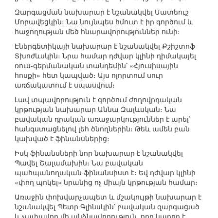
Զարգացման նախարար է նշանակվել Մատեուշ
Մորավեցկին։ Նա նույնպես հմուտ է իր գործում և
հաջողության մեծ հնարավորություններ ունի։
Էներգետիկայի նախարար է նշանակվել Քշիշտոֆ
Տխոժևսկին։ Նրա համար դժվար կլինի դիմակայել
ռուս-գերմանական տանդեմին՝ «Հյուսիսային
հոսքի» հետ կապված։ Այս ոլորտում սուր
առճակատում է սպասվում։
Լավ տպավորություն է գործում ժողովրդական
կրթության նախարար Աննա Զալևսկան։ Նա
բավական դրական առաջարկություններ է արել՝
հանգստացնելով լեհ ծնողներին։ Թեև ամեն բան
կախված է ֆինանսներից։
Իսկ ֆինանսների նոր նախարար է նշանակվել
Պավել Շալամախին։ Նա բավական
պահպանողական ֆինանսիստ է։ Եվ դժվար կլինի
«փող պոկել» նրանից ոչ միայն կրթության համար։
Առաջին փոխվարչապետ և մշակույթի նախարար է
նշանակվել Պետր Գլինսկին՝ բավական զարգացած
և չափավոր մի անձնավորություն, որը կարող է