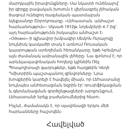
մարդկային իրավունքները։ Սա նկատի ունենալով՝
իր գիրքը բավական խոսուն է վերնագրել լեհական
ծագում ունեցող ռազմական պատմաբան
Ալեքսանդր Շիրոկոռադը. «Լեհաստան. անհաշտ
հարևանություն»։ Սկսած 1912թ. նոյեմբերի 4-7-ից՝
այդ հարևանությունն իսկապես անհաշտ է։
«
Однако
»-ի գլխավոր խմբագիր Սեմյոն Ուրալովը
նույնիսկ կասկածի տակ է առնում Ռուսական
կայսրության ստեղծման հեռանկարը, եթե Կրեմլում
այն ժամանակ ամրանային լեհերը։ Նա գտնում է, որ
արևելասլավոնական հողերը կլինեին Ռեչ
Պոսպոլիտայի գաղութներ, եթե հաղթեին Կեղծ
Դմիտրիին պաշտպանող զինվորները։ Նրա
խոսքերին կարելի է հավելել միայն, որ Լեհաստանը
նույնպես անհետացման եզրին էր՝ ռուսիֆիկացման
և գերմանացման գործընթացների արդյունքում,
Լեհաստանի երեք բաժանումներից հետո։
Ինչևէ, ժամանակն է, որ սլավոնացի երկու մեծ
հարևանները հաշտվեն։
Հավելված