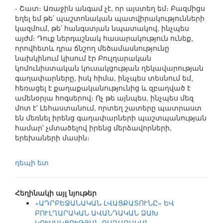
- Շատ։ Առաջին անգամ չէ, որ այստեղ եմ։ Բազմիցս
եղել եմ թե՛ պաշտոնական պատվիրակությունների
կազմում, թե՛ հանգստյան նպատակով, ինչպես
այժմ։ Դուք ներդաշնակ հասարակություն ունեք,
որովհետև դրա ճնշող մեծամասնությունը
նախկինում կիսում էր Բուլղարական
կոմունիստական կուսակցության ղեկավարության
գաղափարները, իսկ հիմա, ինչպես տեսնում եմ,
հեռացել է քաղաքականությունից և զբաղված է
ամենօրյա հոգսերով։ Ոչ թե այնպես, ինչպես մեզ
մոտ է՝ Լեհաստանում, որտեղ շատերը պատրաստ
են մեռնել իրենց գաղափարների պաշտպանության
համար՝ չմտածելով իրենց մերձավորների,
երեխաների մասին։
դեպի ետ
Հեղինակի այլ նյութեր
«ԱԴՐԲԵՋԱՆԱԿԱՆ ԼՎԱՑՔԱՏՈՒՆԸ» ԵՎ
ԲՈՒԼՂԱՐԱԿԱՆ ԱՎԱՆԴԱԿԱՆ ՁԱԽ
ԿՈՒՍԱԿՑՈՒԹՅԱՆ ՔԱՂԱՔԱԿԱՆ