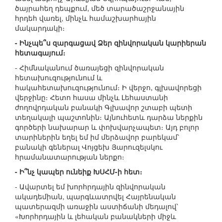
ծայրահեղ դեպքում, մեծ տարածաշրջանային
հրդեհ վառել, մինչև համաշխարհային
մակարդակի։
- Ինչպե՞ս զարգացավ Ձեր զինվորական կարիերան
հետագայում։
- Հիմնականում ծառայեցի զինվորական
հետախուզությունում և
հակահետախուզությունում։ Ի վերջո, գլխավորեցի
վերջինը։ Հետո հասա մինչև Լեհաստանի
ժողովրդական բանակի Գլխավոր շտաբի պետի
տեղակալի պաշտոնին։ Այնուհետև դարձա ներքին
գործերի նախարար և փոխվարչապետ։ Այդ բոլոր
տարիներին եղել եմ իմ մերձավոր բարեկամ՝
բանակի գեներալ Վոյցեխ Յարուզելսկու
հրամանատարության ներքո։
- Ի՞նչ կապեր ունեիք ԽՍՀՄ-ի հետ։
- Ավարտել եմ խորհրդային զինվորական
ակադեմիան, պարգևատրվել Հայրենական
պատերազմի առաջին աստիճանի մեդալով՝
«Խորհրդային և լեհական բանակների միջև