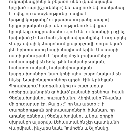
ուկրաինացիներ և բելառուսներ (կամ այսպես
կոչված «պոլիշչուկներ») են ապրում։ Եվ հասկանալ
է տվել, որ առաջնությունը տալիս է
կաթոլիկությանը՝ ուղղափառությանը տալով
երկրորդական դեր պետությունում։ Եվ դրա
կրողները փոքրամասնություն են, ու նրանցից ոչինչ
կախված չէ։ Նա նաև շնորհավորանքներ է ուղարկել
Վարշավայի կենտրոնում քայլարշավի դուրս եկած
լեհ երիտասարդ նացիոնալիստներին։ Այս տարի
ոստիկանության և նրանց միջև բախումները
սակավաթիվ են եղել, թեև հակահրեական,
հակառուսական, հակաեվրոպական
կարգախոսները, նախկինի պես, շարունակում են
հնչել։ Նացիոնալիստները պղծել էին Արևելյան
Պրուսիայում հաղթանակից ոչ շատ առաջ
ողբերգականորեն զոհված՝ բանակի գեներալ Իվան
Չեռնյախովսկու հուշարձանը։ Հեղինակը 70-ամյա
մի ցուցարար էր։ Բայց չէ՞ որ նա պետք է, ի
տարբերություն երիտասարդների, իմանար, որ
առանց գեներալ Չեռնյախովսկու և նրա զորքի
սխրանքի այսօրվա Լեհաստանին չէր պատկանի
Վարմիան, ինչպես նաև Պոմոժեն և Շլյոնսկը։