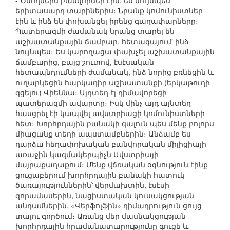
- Ծնողներս բանվորներ էին, ես նույնպես՝
երիտասարդ տարիներիս։ Նրանք կոմունիստներ
էին և ինձ են փոխանցել իրենց գաղափարները։
Պատերազմի ժամանակ նրանց տարել են
աշխատանքային ճամբար, հետագայում՝ ինձ
նույնպես։ Ես կարողացա փախչել աշխատանքային
ճամբարից, բայց շուտով, էսէսական
հետապնդումների ժամանակ, ինձ նորից բռնեցին և
ուղարկեցին հարկադիր աշխատանքի (երկաթուղի
գցելու) Վիեննա։ Այդտեղ էլ դիմավորեցի
պատերազմի ավարտը։ Իսկ մինչ այդ այնտեղ
հասցրել էի կապվել ավստրիացի կոմունիստների
հետ։ Խորհրդային բանակի գալուն պես մենք բոլորս
միացանք տեղի ապստամբներին։ Անձամբ ես
դարձա հեղափոխական բանվորական միլիցիայի
առաջին կազմակերպիչն Ավստրիայի
մայրաքաղաքում։ Մենք վճռական օգնություն էինք
ցուցաբերում խորհրդային բանակի հատուկ
ծառայություններին՝ վերմախտին, էսէսի
զորամասերին, նացիստական կուսակցության
անդամներին, «Վերֆոլֆին» դիմադրություն ցույց
տալու գործում։ Առանց մեր մասնակցության
խորհրդային հրամանատարությունը գուցե և