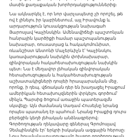
մասին քաղաքական խորհրդակցություններից։
Նա ակնարկել է, որ նոր վարչապետը չի որոշել, թե
ով է լինելու իր կաբինետում, այլ Իրավունք և
արդարություն կուսակցության նախագահ
Յարոսլավ Կաչինսկին։ Ամենավիճելի պաշտոնյան
հանրային կարծիքի համար պաշտպանության
նախարար, ռուսատյաց և հակակոմունիստ,
ռևանշիստ Անտոնի Մաչերևիչն է՝ Կաչինսկու
կառավարության նախկին փոխնախարար,
զինվորական հակահետախուզության նախկին
պետ։ Նա է մեղավոր լեհական զինվորական
հետախուզության և հակահետախուզության
աշխատակիցների դոսյեի հրապարակման մեջ,
որոնք, ի դեպ, վճռական դեր են խաղացել Իրաքում
ամերիկյան հետախույզներին փրկելու գործում՝
մինչև Պարսից ծոցում առաջին պատերազմն
սկսվելը։ Այն ժամանակ Սադամ Հուսեյնը նրանց
որպես պատանդ էր պահում։ Նրանց Իրաքից դուրս
բերեցին կեղծ լեհական անձնագրերով։
Գործողության ղեկավարը գեներալ Գրոմոսլավ
Չեմպինսկին էր՝ երկրի իսկական ազգային հերոսը։
Նրա հրամանատարությամբ հաջող գործողության