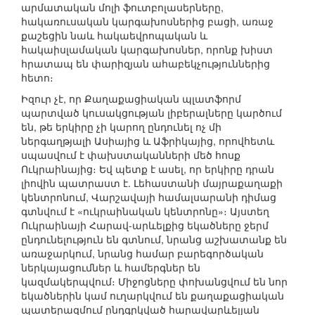
արմատական մոլի ֆուտբոլասերները,
հակառուսական կարգախոսներից բացի, առաջ
քաշեցին նաև հակաեվրոպական և
հակաիսլամական կարգախոսներ, որոնք խիստ
հրատապ են փարիզյան ահաբեկչություններից
հետո։
Իզուր չէ, որ Քաղաքացիական պլատֆորմ
պարտված կուսակցության լիբերալները կարծում
են, թե երկիրը չի կարող ընդունել ոչ մի
ներգաղթյալի Ասիայից և Աֆրիկայից, որովհետև
սպասվում է փախստականների մեծ հոսք
Ուկրաինայից։ Եվ պետք է ասել, որ երկիրը դրան
լիովին պատրաստ է. Լեհաստանի մայրաքաղաքի
կենտրոնում, Վարշավայի համալսարանի դիմաց
գտնվում է «ուկրաինական կենտրոնը»։ Այստեղ
Ուկրաինայի Հարավ-արևելքից եկածները ջերմ
ընդունելություն են գտնում, նրանց աշխատանք են
առաջարկում, նրանց համար բարեգործական
ներկայացումներ և համերգներ են
կազմակերպվում։ Միջոցները փոխանցվում են նոր
եկածներին կամ ուղարկվում են քաղաքացիական
պատերազմում ընդգրկված հարավարևելյան