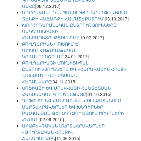
ՄԱՀԸ
[08.12.2017]
ԱԴՐԲԵՋԱՆԻ ԴԵՍՊԱՆՈՒԹՅՈՒՆԸ ՍՈՖԻԱՅՈՒՄ՝
ԶԵՆՔԻ ՎԱՃԱՌՔԻ ՀԱՄԱՏԵՔՍՏՈՒՄ
[03.10.2017]
ԽՈՐՀՐԴԱՐԱՆԱԿԱՆ ԸՆՏՐՈՒԹՅՈՒՆՆԵՐԸ
ՄԱԿԵԴՈՆԻԱՅԻ
ՀԱՆՐԱՊԵՏՈՒԹՅՈՒՆՈՒՄ
[10.07.2017]
ԲՈՒԼՂԱՐԻԱՆ ՓՈԽՈՒՄ Է
ԱՇԽԱՐՀԱՔԱՂԱՔԱԿԱՆ
ԿՈՂՄՆՈՐՈՇՈՒՄԸ
[24.01.2017]
ԲՈՒԼՂԱՐԻԱՅԻ ՄՈՒՆԻՑԻՊԱԼ
ԸՆՏՐՈՒԹՅՈՒՆՆԵՐԸ ԵՎ «ՀԱՐԱՎԱՅԻՆ ՀՈՍՔ»
ՆԱԽԱԳԾԻ ՎԵՐՍԿՍՄԱՆ
ՀԵՌԱՆԿԱՐԸ
[04.11.2015]
ՍՈՖԻԱՅԻ ԵՎ ՄՈՍԿՎԱՅԻ ՀԱՇՏԵՑՄԱՆ
ՀԱԿԱՍԱԿԱՆ ԳՈՐԾԸՆԹԱՑԸ
[01.10.2015]
ԴԵՖՈԼՏԸ ԵՎ ՀԱՆՐԱՔՎԵՆ ՀՈՒՆԱՍՏԱՆՈՒՄ.
ՄԱՐՏԱՀՐԱՎԵՐՆԵՐ ԵՎ ԽՆԴԻՐՆԵՐ
ԲԱԼԿԱՆՅԱՆ ԹԵՐԱԿՂԶՈՒ ՄՅՈՒՍ ԵՐԿՐՆԵՐԻ
ՀԱՄԱՐ
[02.09.2015]
ԱՀԱԲԵԿՉԱԿԱՆ ՄԱՐՏԱՀՐԱՎԵՐՆԵՐ
«ԹՈՒՐՔԱԿԱՆ ՀՈՍՔԻ»
ՃԱՆԱՊԱՐՀԻՆ
[11.06.2015]