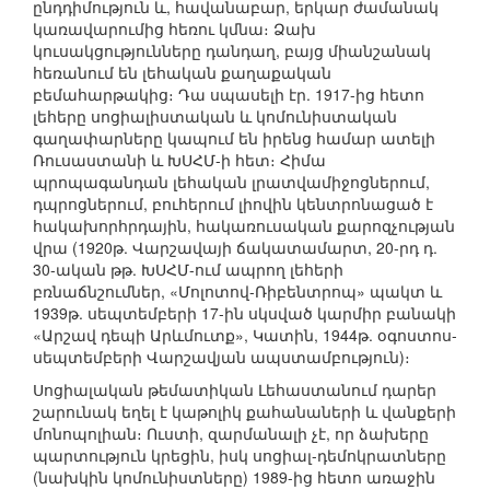
ընդդիմություն և, հավանաբար, երկար ժամանակ
կառավարումից հեռու կմնա։ Ձախ
կուսակցությունները դանդաղ, բայց միանշանակ
հեռանում են լեհական քաղաքական
բեմահարթակից։ Դա սպասելի էր. 1917-ից հետո
լեհերը սոցիալիստական և կոմունիստական
գաղափարները կապում են իրենց համար ատելի
Ռուսաստանի և ԽՍՀՄ-ի հետ։ Հիմա
պրոպագանդան լեհական լրատվամիջոցներում,
դպրոցներում, բուհերում լիովին կենտրոնացած է
հակախորհրդային, հակառուսական քարոզչության
վրա (1920թ. Վարշավայի ճակատամարտ, 20-րդ դ.
30-ական թթ. ԽՍՀՄ-ում ապրող լեհերի
բռնաճնշումներ, «Մոլոտով-Ռիբենտրոպ» պակտ և
1939թ. սեպտեմբերի 17-ին սկսված կարմիր բանակի
«Արշավ դեպի Արևմուտք», Կատին, 1944թ. օգոստոս-
սեպտեմբերի Վարշավյան ապստամբություն)։
Սոցիալական թեմատիկան Լեհաստանում դարեր
շարունակ եղել է կաթոլիկ քահանաների և վանքերի
մոնոպոլիան։ Ուստի, զարմանալի չէ, որ ձախերը
պարտություն կրեցին, իսկ սոցիալ-դեմոկրատները
(նախկին կոմունիստները) 1989-ից հետո առաջին