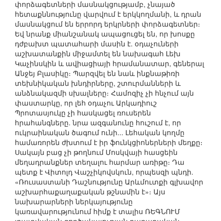
փորձագետների մասնակցությամբ, չնայած
հետաքննությունը վարվում է երկկողմանի, և դրան
մասնակցում են երրորդ երկրների փորձագետներ։
Եվ նրանք միանշանակ ապացուցել են, որ խոսքը
դժբախտ պատահարի մասին է. օդաչուների
աշխատանքին միջամտել են նախագահ Լեխ
Կաչինսկին և ավիացիայի հրամանատար, գեներալ
Անջեյ Բլասիկը։ Պարզվել են նաև ինքնաթիռի
տեխնիկական խնդիրները, շտուրմանների և
անձնակազմի սխալները։ Համոզիչ չի հնչում այն
փաստարկը, որ լեհ օդաչու Արկադիուշ
Պրոտասյուկը չի հասկացել ռուսերեն
հրահանգները. նրա ազգանունը հուշում է, որ
ուկրաինական ծագում ունի... Լեհական կողմը
համառորեն ժխտում է իր ֆունկցիոներների մեղքը։
Սակայն բաց չի թողնում Մոսկվայի հասցեին
մեղադրանքներ տեղալու հարմար առիթը։ Դա
պետք է Վիտոլդ Վաշչիկովսկուն, որպեսզի պնդի.
«Ռուսաստանի Դաշնությունը Արևմուտքի գլխավոր
աշխարհաքաղաքական թշնամին է»։ Այս
նախարարների ներկայությունը
կառավարությունում հիմք է տալիս ՌԵԳՆՈՒՄ