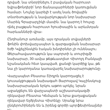
դրված. նա տնօրինելու է բավական հարուստ
եվրաֆոնդերի՝ նոր ճանապարհների կառուցման
համար։ Նույնը կարելի է ասել նաև ծովային
տնտեսության և նավարկության նոր նախարար
Մարեկ Գրաբարչիկի մասին. նա կարող է հույսը
դնել բալթյան հարուստ հյուսիսային և արևմտյան
հարևանների վրա։
Ընդհանուր առմամբ, այս դրական տվյալների
ֆոնին փոխվարչապետ և զարգացման նախարար
Եժի Կվյեչինսկին էական խնդիրներ չի ունենալու։
Թերահավատություն կա սպորտի և տուրիզմի
նախարար, 30-ամյա թեթևատլետ Վիտոլդ Բանկայի
նշանակման հետ կապված, քանզի կարծիք կա, թե
նա չի կարողանա կառավարել նախարարությունը։
Վարչապետ Բեատա Շիդլոն կարողացել է
կուսակցության նախագահ Յարոսլավ Կաչինսկուց
նախարարական երկու աթոռ պոկել. նրան
աջակցելու են վարչապետի աշխատակազմի
ղեկավար Բեատա Կեմպան և նրա քաղաքական
ղեկավար Ելժբյետա Վիտեկը։ Սրանք նրա
ընկերուհիներն են և իրենց գործի պորֆեսիոնալներ