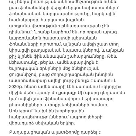
այլ հեղափոխության անհրաժեշտություն ունեն.
ըստ ֆինանսների վերջին երկու նախարարների՝
ֆինանսական կարգապահությունը, հարկային
համակարգը, հարկահավաքման
արդյունավետությունը քննադատության չեն
դիմանում։ Նրանք կարծում են, որ որքան արագ
կարգուկանոն հաստատվի պետական
ֆինանսների ոլորտում, այնքան ավելի շատ փող
կիրացվի քաղաքական նպատակներով, և այնքան
քիչ կլինեն ֆինանսական շահարկումները։ Թեև
Լեհաստանը, թերևս, ամենաբարվոքն է
եվրոպական երկրների մեջ ծնելիության
ցուցանիշով, բայց ժողովրդագրական խնդիրն
աստիճանաբար ավելի լուրջ բնույթ է ստանում.
2020թ. հետո ամեն տարի Լեհաստանում «կկորչի»
միջին մեծությամբ մի քաղաք։ Մի պարզ դեղատոմս
կա՝ ավելի շատ ֆինանսավորում երիտասարդ
ընտանիքների և փոքր երեխաների համար,
Արևելքում՝ նախկին խորհրդային
հանրապետություններում ապրող լեհերի
վերադարձ սեփական երկիր։
Քաղաքացիական պլատֆորմը դարձել է