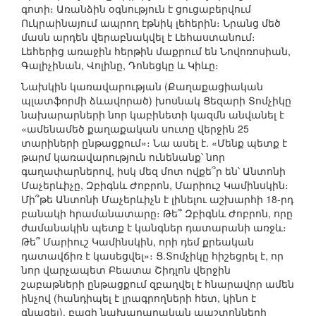
գոտի։ Առանձին օգնություն է ցուցաբերվում
Ուկրաինայում ապրող էթնիկ լեհերին։ Նրանց մեծ
մասն արդեն վերաբնակվել է Լեհաստանում։
Լեհերից առաջին հերթին մաքրում են Նովոռոսիան,
Գալիչինան, Վոլինը, Դոնեցկը և Կիևը։
Նախկին կառավարության (Քաղաքացիական
պլատֆորմի ձևավորած) խոսնակ Ցեզարի Տոմչիկը
նախարարների նոր կաբինետի կազմն անվանել է
«ամենամեծ քաղաքական սուտը վերջին 25
տարիների ընթացքում»։ Նա ասել է. «Մենք պետք է
թարմ կառավարություն ունենանք՝ նոր
գաղափարներով, իսկ մեզ մոտ ովքե՞ր են՝ Անտոնի
Մաչերևիչը, Զբիգնև Ժոբրոն, Մարիուշ Կամինսկին։
Մի՞թե Անտոնի Մաչերևիչն է լինելու աշխարհի 18-րդ
բանակի հրամանատարը։ Թե՞ Զբիգնև Ժոբրոն, որը
ժամանակին պետք է կանգներ դատարանի առջև։
Թե՞ Մարիուշ Կամինսկին, որի դեմ քրեական
դատավճիռ է կասեցվել»։ Ց.Տոմչիկը հիշեցրել է, որ
նոր վարչապետ Բեատա Շիդլոն վերջին
շաբաթների ընթացքում զբաղվել է հնարավոր ամեն
ինչով (հանդիպել է լրագրողների հետ, կինո է
գնացել), բացի նախարարական պաշտոնների