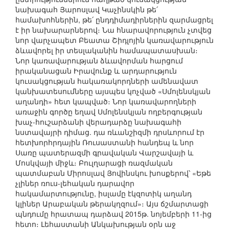
նախագահ Յարոսլավ Կաչինսկին թե՛
համախոհներին, թե՛ ընդդիմադիրներին զարմացրել
է իր նախարարներով։ Նա հնարավորություն չտվեց
նոր վարչապետ Բեատա Շիդլոյին կառավարություն
ձևավորել իր տեսլականին համապատասխան։
Նոր կառավարության ձևավորման հարցում
իրականացան Իրավունք և արդարություն
կուսակցության հակառակորդների ամենավատ
կանխատեսումները այսպես կոչված «Սմոլենսկյան
աղանդի» հետ կապված։ Նոր կառավարողների
առաջին գործը եղավ Սմոլենսկյան ողբերգության
խաչ-հուշարձանի վերադարձը նախագահի
նստավայրի դիմաց. դա ռևանշիզմի դրսևորում էր
հետխորհրդային Ռուսաստանի հանդեպ և նոր
Սառը պատերազմի գրավական Վարշավայի և
Մոսկվայի միջև։ Բուլղարացի ռազմական
պատմաբան Միրոսլավ Յովինսկու խոսքերով՝ «Եթե
չլիներ ռուս-լեհական դարավոր
հակամարտությունը, իսլամը էկզոտիկ աղանդ
կլիներ Արաբական թերակղզում»։ Այս ճշմարտացի
պնդումը հրատապ դարձավ 2015թ. նոյեմբերի 11-ից
հետո։ Լեհաստանի Անկախության օրն աջ