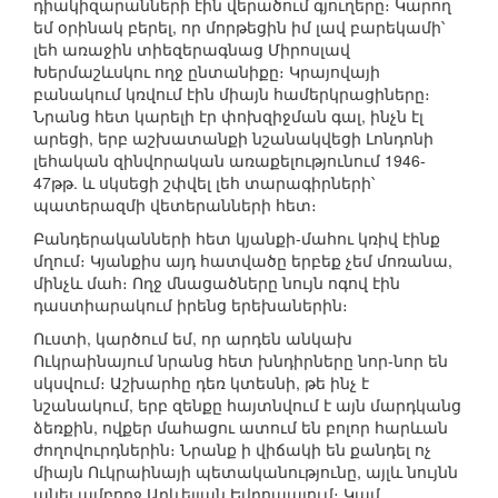
դիակիզարանների էին վերածում գյուղերը։ Կարող
եմ օրինակ բերել, որ մորթեցին իմ լավ բարեկամի՝
լեհ առաջին տիեզերագնաց Միրոսլավ
Խերմաշևսկու ողջ ընտանիքը։ Կրայովայի
բանակում կռվում էին միայն համերկրացիները։
Նրանց հետ կարելի էր փոխզիջման գալ, ինչն էլ
արեցի, երբ աշխատանքի նշանակվեցի Լոնդոնի
լեհական զինվորական առաքելությունում 1946-
47թթ. և սկսեցի շփվել լեհ տարագիրների՝
պատերազմի վետերանների հետ։
Բանդերականների հետ կյանքի-մահու կռիվ էինք
մղում։ Կյանքիս այդ հատվածը երբեք չեմ մոռանա,
մինչև մահ։ Ողջ մնացածները նույն ոգով էին
դաստիարակում իրենց երեխաներին։
Ուստի, կարծում եմ, որ արդեն անկախ
Ուկրաինայում նրանց հետ խնդիրները նոր-նոր են
սկսվում։ Աշխարհը դեռ կտեսնի, թե ինչ է
նշանակում, երբ զենքը հայտնվում է այն մարդկանց
ձեռքին, ովքեր մահացու ատում են բոլոր հարևան
ժողովուրդներին։ Նրանք ի վիճակի են քանդել ոչ
միայն Ուկրաինայի պետականությունը, այլև նույնն
անել ամբողջ Արևելյան Եվրոպայում։ Կամ,