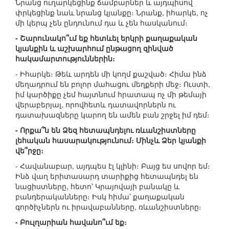
Նրանց ուղարկեցինք ճամբարներ և այդպիսով
փրկեցինք նաև նրանց կյանքը։ Նրանք, իհարկե, ոչ
մի կերպ չեն ընդունում դա և չեն հասկանում։
- Շարունակո՞ւմ եք հետևել երկրի քաղաքական
կյանքին և աշխարհում ընթացող զինված
հակամարտություններին։
- Իհարկե։ Թեև արդեն մի կողմ քաշված։ Հիմա ինձ
մեղադրում են բոլոր մահացու մեղքերի մեջ։ Ուստի,
իմ կարծիքը չեմ հայտնում հրատապ ոչ մի թեմայի
վերաբերյալ, որովհետև դատավորներն ու
դատախազները կարող են ամեն բան շրջել իմ դեմ։
- Որքա՞ն են Ձեզ հետապնդելու ռևանշիստները
լեհական հասարակությունում։ Մինչև Ձեր կյանքի
վե՞րջը։
- Հավանաբար, այդպես էլ կլինի։ Բայց ես սովոր եմ։
Ինձ վաղ երիտասարդ տարիքից հետապնդել են
նացիստները, հետո՝ Կրայովայի բանակը և
բանդերականները։ Իսկ հիմա՝ քաղաքական
գործիչներն ու իրավաբանները, ռևանշիստները։
- Բուլղարիան հավանո՞ւմ եք։