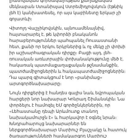
լրատվական գործակալության քաղաքական
մեկնաբան Ստանիսլավ Ստրեմիդլովսկուն (էթնիկ
լեհ է) կանխատեսել, որ այս կաբինետը երկար չի
գոյատևի։
Վիտոլդ Վաշչիկովսկին, այնուամենայնիվ,
հայտարարել է, թե կփորձի բնականոն
հարաբերություններ պահպանել Ռուսաստանի
հետ, քանի որ երկու երկրներից և ոչ մեկը չի փոխի
իր աշխարհագրական դիրքը։ Բացի այդ, լեհ-
ռուսական առևտրային փոխանակությունը մեծ է,
հակառակ պատմաքաղաքական թշնամանքին,
պատժամիջոցներին և հակապատժամիջոցներին։
Դա պարզ գիտակցում է նոր «բանիմաց»
արտգործնախարարը։
Նույն դիրքերից է հանդես գալիս նաև եվրոպական
հարցերի նոր նախարար Կոնրադ Շիմանսկին։ Նա
փորձելու է համոզել ԵՄ գործընկերներին, որ
«Լեհաստանը դեպի Արևմուտք տանող
նախակամուրջն է» և հարկավոր է օգնել նրան։
Խնդրահարույց նախարարներ են
ներքգործնախարար Մարիուշ Բլաշչակը և հատուկ
ծառայությունների համակարգող Մարիուշ