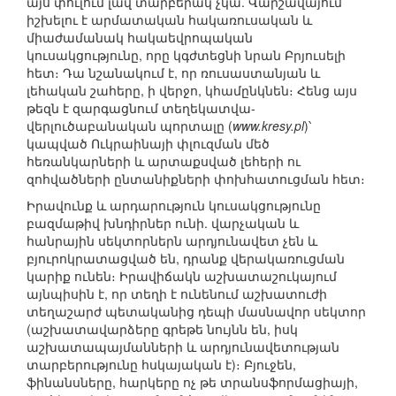
այս փուլում լավ տարբերակ չկա. Վարշավայում
իշխելու է արմատական հակառուսական և
միաժամանակ հակաեվրոպական
կուսակցությունը, որը կգժտեցնի նրան Բրյուսելի
հետ։ Դա նշանակում է, որ ռուսաստանյան և
լեհական շահերը, ի վերջո, կհամընկնեն։ Հենց այս
թեզն է զարգացնում տեղեկատվա-
վերլուծաբանական պորտալը (
www.kresy.pl
)՝
կապված Ուկրաինայի փլուզման մեծ
հեռանկարների և արտաքսված լեհերի ու
զոհվածների ընտանիքների փոխհատուցման հետ։
Իրավունք և արդարություն կուսակցությունը
բազմաթիվ խնդիրներ ունի. վարչական և
հանրային սեկտորներն արդյունավետ չեն և
բյուրոկրատացված են, դրանք վերակառուցման
կարիք ունեն։ Իրավիճակն աշխատաշուկայում
այնպիսին է, որ տեղի է ունենում աշխատուժի
տեղաշարժ պետականից դեպի մասնավոր սեկտոր
(աշխատավարձերը գրեթե նույնն են, իսկ
աշխատապայմանների և արդյունավետության
տարբերությունը հսկայական է)։ Բյուջեն,
ֆինանսները, հարկերը ոչ թե տրանսֆորմացիայի,