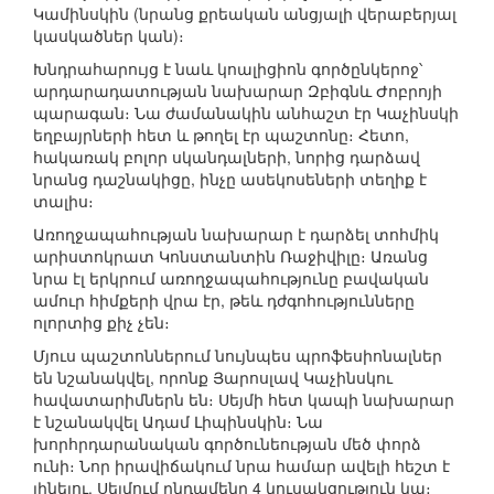
Կամինսկին (նրանց քրեական անցյալի վերաբերյալ
կասկածներ կան)։
Խնդրահարույց է նաև կոալիցիոն գործընկերոջ՝
արդարադատության նախարար Զբիգնև Ժոբրոյի
պարագան։ Նա ժամանակին անհաշտ էր Կաչինսկի
եղբայրների հետ և թողել էր պաշտոնը։ Հետո,
հակառակ բոլոր սկանդալների, նորից դարձավ
նրանց դաշնակիցը, ինչը ասեկոսեների տեղիք է
տալիս։
Առողջապահության նախարար է դարձել տոհմիկ
արիստոկրատ Կոնստանտին Ռաջիվիլը։ Առանց
նրա էլ երկրում առողջապահությունը բավական
ամուր հիմքերի վրա էր, թեև դժգոհությունները
ոլորտից քիչ չեն։
Մյուս պաշտոններում նույնպես պրոֆեսիոնալներ
են նշանակվել, որոնք Յարոսլավ Կաչինսկու
հավատարիմներն են։ Սեյմի հետ կապի նախարար
է նշանակվել Ադամ Լիպինսկին։ Նա
խորհրդարանական գործունեության մեծ փորձ
ունի։ Նոր իրավիճակում նրա համար ավելի հեշտ է
լինելու. Սեյմում ընդամենը 4 կուսակցություն կա։