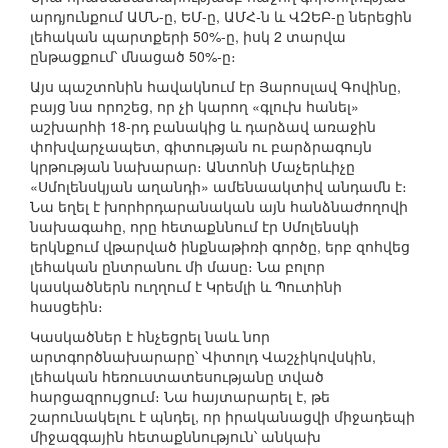
արդյունքում ԱՄՆ-ը, ԵՄ-ը, ԱՄՀ-ն և ՎԶԵԲ-ը ներեցին
լեհական պարտքերի 50%-ը, իսկ 2 տարվա
ընթացքում՝ մնացած 50%-ը։
Այս պաշտոնին հավակնում էր Յարոսլավ Գովինը,
բայց նա որոշեց, որ չի կարող «գլուխ հանել»
աշխարհի 18-րդ բանակից և դարձավ առաջին
փոխվարչապետ, գիտության ու բարձրագույն
կրթության նախարար։ Անտոնի Մաչերևիչը
«Սմոլենսկյան աղանդի» ամենաակտիվ անդամն է։
Նա եղել է խորհրդարանական այն հանձնաժողովի
նախագահը, որը հետաքննում էր Սմոլենսկի
երկնքում վթարված ինքնաթիռի գործը, երբ զոհվեց
լեհական ընտրանու մի մասը։ Նա բոլոր
կասկածներն ուղղում է Կրեմլի և Պուտինի
հասցեին։
Կասկածներ է հնչեցրել նաև նոր
արտգործնախարարը՝ Վիտոլդ Վաշչիկովսկին,
լեհական հեռուստատեսությանը տված
հարցազրույցում։ Նա հայտարարել է, թե
շարունակելու է պնդել, որ իրականացվի միջադեպի
միջազգային հետաքննություն՝ անկախ