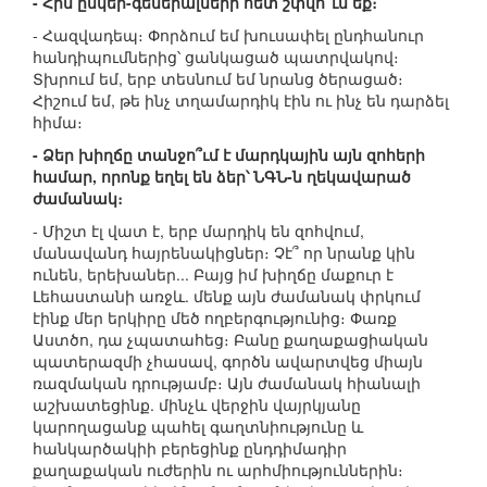
- Հին ընկեր-գեներալների հետ շփվո՞ւմ եք։
- Հազվադեպ։ Փորձում եմ խուսափել ընդհանուր
հանդիպումներից՝ ցանկացած պատրվակով։
Տխրում եմ, երբ տեսնում եմ նրանց ծերացած։
Հիշում եմ, թե ինչ տղամարդիկ էին ու ինչ են դարձել
հիմա։
- Ձեր խիղճը տանջո՞ւմ է մարդկային այն զոհերի
համար, որոնք եղել են ձեր՝ ՆԳՆ-ն ղեկավարած
ժամանակ։
- Միշտ էլ վատ է, երբ մարդիկ են զոհվում,
մանավանդ հայրենակիցներ։ Չէ՞ որ նրանք կին
ունեն, երեխաներ... Բայց իմ խիղճը մաքուր է
Լեհաստանի առջև. մենք այն ժամանակ փրկում
էինք մեր երկիրը մեծ ողբերգությունից։ Փառք
Աստծո, դա չպատահեց։ Բանը քաղաքացիական
պատերազմի չհասավ, գործն ավարտվեց միայն
ռազմական դրությամբ։ Այն ժամանակ հիանալի
աշխատեցինք. մինչև վերջին վայրկյանը
կարողացանք պահել գաղտնիությունը և
հանկարծակիի բերեցինք ընդդիմադիր
քաղաքական ուժերին ու արհմիություններին։