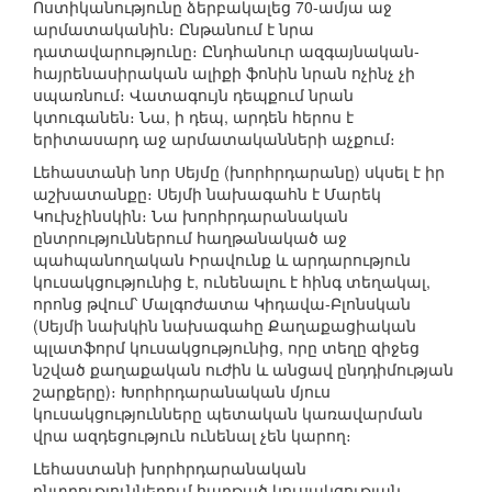
Ոստիկանությունը ձերբակալեց 70-ամյա աջ
արմատականին։ Ընթանում է նրա
դատավարությունը։ Ընդհանուր ազգայնական-
հայրենասիրական ալիքի ֆոնին նրան ոչինչ չի
սպառնում։ Վատագույն դեպքում նրան
կտուգանեն։ Նա, ի դեպ, արդեն հերոս է
երիտասարդ աջ արմատականների աչքում։
Լեհաստանի նոր Սեյմը (խորհրդարանը) սկսել է իր
աշխատանքը։ Սեյմի նախագահն է Մարեկ
Կուխչինսկին։ Նա խորհրդարանական
ընտրություններում հաղթանակած աջ
պահպանողական Իրավունք և արդարություն
կուսակցությունից է, ունենալու է հինգ տեղակալ,
որոնց թվում՝ Մալգոժատա Կիդավա-Բլոնսկան
(Սեյմի նախկին նախագահը Քաղաքացիական
պլատֆորմ կուսակցությունից, որը տեղը զիջեց
նշված քաղաքական ուժին և անցավ ընդդիմության
շարքերը)։ Խորհրդարանական մյուս
կուսակցությունները պետական կառավարման
վրա ազդեցություն ունենալ չեն կարող։
Լեհաստանի խորհրդարանական
ընտրություններում հաղթած կուսակցության