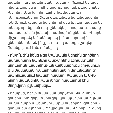
կապերի ամրապնդման համար»։ Ուզում եմ ասել
հետևյալը. ես տոհմիկ կոմունիստ եմ, բայց երբեք
չեմ ընդունել խորհրդային համակարգի
թերությունները։ Շատ ժամանակ եմ անցկացրել
ԽՍՀՄ-ում, պտտել եմ երկրով մեկ և շատ բաներ եմ
տեսել, որոնք ինձ դուր չեն եկել, որովհետև դրանք
հակասում էին իմ ձախ համոզմունքներին։ Իհարկե,
միշտ փորձել եմ ակնարկել իմ խորհրդային
ընկերներին, թե ինչը և որտեղ պետք է շտկել։
Ոմանք լսում էին, ոմանք՝ ոչ։
- Ինչո՞ւ էին հենց Ձեզ նշանակել ներքին գործերի
նախարարի կարևոր պաշտոնին Լեհաստանի
նորագույն պատմության ամենաբուռն շրջանում։
Այն ժամանակ ուսադիրներ կրելը վտանգներ էր
պարունակում կյանքի համար։ Բանակի և ՆԳՆ
բոլոր սպաներին շատ լեհեր համարում էին
ժողովրդի թշնամիներ...
- Իհարկե, հեշտ ժամանակներ չէին։ Բայց մենք
գեներալ Վոյցեխ Յարուզելսկու, պաշտպանության
նախարարի պաշտոնում նրա հաջորդի՝ գեներալ-
գնդապետ Ֆլորիան Շիվիցկու (նա Վոլինի Լուցկից