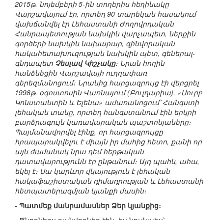
2015թ. նոյեմբերի 5-ին տողերիս հեղինակը
Վարշավայում էր, որտեղ 90 տարեկան հասակում
վախճանվել էր Լեհաստանի Ժողովրդական
Հանրապետության նախկին վարչապետ, ներքին
գործերի նախկին նախարար, զինվորական
հակահետախուզության նախկին պետ, գեներալ-
գնդապետ
Չեսլավ Կիշչակը
։ Նրան հողին
հանձնեցին Վարշավայի ուղղափառ
գերեզմանոցում։ Նրանից հարցազրույց էի վերցրել
1998թ. օգոստոսին Վառնայում (Բուլղարիա), «Սուրբ
Կոնստանտին և Ելենա» ամառանոցում՝ Հանգստի
լեհական տանը, որտեղ հանգստանում էին երկրի
բարձրագույն կառավարական պաշտոնյաները։
Պայմանավորվել էինք, որ հարցազրույցը
հրապարակվելու է միայն իր մահից հետո, քանի որ
այն ժամանակ նրա դեմ հերթական
դատավարությունն էր ընթանում։ Այդ պահն, ահա,
եկել է։ Սա կարևոր վկայություն է լեհական
հակաֆաշիստական դիմադրության և Լեհաստանի
հետպատերազմյան կյանքի մասին։
- Պատմեք մանրամասներ Ձեր կյանքից։