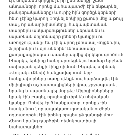
էր, նույնպես կորցրել է իր ընտանիքի շատ
անդամների, որոնց մահապատժի էին ենթարկել
բանդերականները) և ուրիշ հին գործընկերների
հետ չէինք կարող թողնել երկիրը քաոսի մեջ և թույլ
տալ, որ անարխիստները, հակապետական
տարրերն անկարգություններ սերմանեն և
սպառնան միլիոնավոր լեհերի կյանքին ու
առողջությանը։ Ես չէի կարող չմիանալ Վոյցեխին,
Ֆլորիանին և մյուսներին՝ Լեհաստանը
քաղաքացիական պատերազմից փրկելու գործում։
Իհարկե, երկիրը հանդարտեցնելու համար երբեմն
ստիպված զենքի էինք դիմում։ Ինչպես, օրինակ,
«Վույակ» (Քեռի) հանքավայրում, երբ
հանքափորները սառը զենքերով հարձակվել էին
միլիցիայի աշխատակիցների վրա, շրջապատել
նրանց և սպառնացել մորթել։ Միլիցիոներները
կրակ էին բացել, որպեսզի փրկեն սեփական
կյանքը։ Զոհվել էր 9 հանքափոր, որոնք չէին
հասկանում, որ ապակառուցողական ուժերն
օգտագործել էին իրենց որպես թնդանոթի միս։
Հետո նրանց դարձրին դեմոկրատիայի
նահատակներ։