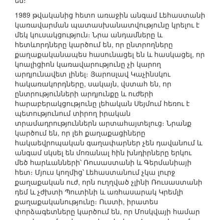
են։
1989 թվականից հետո առաջին անգամ Լեհաստանի
կառավարման պատասխանատվությունը կրելու է
մեկ կուսակցություն։ Նրա անդամները և
հետևորդները կարծում են, որ ընտրողները
քաղաքականապես հասունացել են և հասկացել, որ
կոալիցիոն կառավարությունը չի կարող
արդյունավետ լինել։ Յարոսլավ Կաչինսկու
հակառակորդները, սակայն, վստահ են, որ
ընտրությունների արդյունքը և ուժերի
հարաբերակցությունը լեհական Սեյմում հեռու է
պետությունում տիրող իրական
տրամադրություններն արտահայտելուց։ Նրանք
կարծում են, որ լեհ քաղաքացիները
հակաեվրոպական գաղափարներ չեն դավանում և
անգամ սկսել են մոռանալ հին խնդիրները երկու
մեծ հարևանների՝ Ռուսաստանի և Գերմանիայի
հետ։ Մյուս կողմից՝ Լեհաստանում չկա լուրջ
քաղաքական ուժ, որն ուղղված չլինի Ռուսաստանի
դեմ և չժխտի Պուտինի և առհասարակ Կրեմլի
քաղաքականությունը։ Ուստի, իրատես
փորձագետները կարծում են, որ Մոսկվայի համար