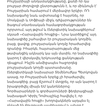
Բուլղարիայի անդամակցությանը, քանի որ դա
բուլղար ժողովրդի ընտրությունն է, և որ միևնույն է՝
Բուլղարիան համարում է մերձավոր երկիր։ ՌԴ
նախագահը նաև ափսոսանք է հայտնել, որ
Մոսկվայի և Սոֆիայի միջև դժվարություններ են
ծագում տնտեսական համագործակցության
ոլորտում, այդ թվում և էներգետիկ նախագծերում՝
սկսած «Հարավային հոսքից»։ Նրա կարծիքով՝ այդ
նախագիծը շահավետ էր բուլղարական կողմին,
բայց, ցավոք, բուլղարական կողմը հրաժարվեց
դրանից։ Իհարկե, հայտարարության մեջ
թափանցիկ ակնարկ կա այն մասին, որ նախագիծը
կարող է վերսկսվել երկուստեք ցանկության
դեպքում։ Ինչին անմիջապես հաջորդեց
բուլղարական կողմի պատասխանը.
էներգետիկայի նախարար Տեմենուժկա Պետկովան
ասաց, որ Բուլղարիան երբեք չի հրաժարվել
նախագծից, բայց ճշտում է մտցրել, որ այն կարող է
իրագործվել միայն ԵՄ կանոններով։
Գործարարների և գործատուների ֆեդերացիայի
նախագահ Կիրիլ Դոմուսչիևը հավելել է, որ
«Հարավային հոսքի» խողովակներն այդպես էլ
ընկած են Բուրգասի պահեստում և պետք է