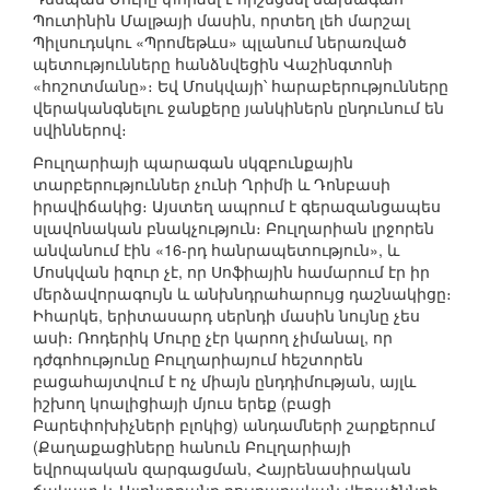
Պուտինին Մալթայի մասին, որտեղ լեհ մարշալ
Պիլսուդսկու «Պրոմեթևս» պլանում ներառված
պետությունները հանձնվեցին Վաշինգտոնի
«հոշոտմանը»։ Եվ Մոսկվայի՝ հարաբերությունները
վերականգնելու ջանքերը յանկիներն ընդունում են
սվիններով։
Բուլղարիայի պարագան սկզբունքային
տարբերություններ չունի Ղրիմի և Դոնբասի
իրավիճակից։ Այստեղ ապրում է գերազանցապես
սլավոնական բնակչություն։ Բուլղարիան լրջորեն
անվանում էին «16-րդ հանրապետություն», և
Մոսկվան իզուր չէ, որ Սոֆիային համարում էր իր
մերձավորագույն և անխնդրահարույց դաշնակիցը։
Իհարկե, երիտասարդ սերնդի մասին նույնը չես
ասի։ Ռոդերիկ Մուրը չէր կարող չիմանալ, որ
դժգոհությունը Բուլղարիայում հեշտորեն
բացահայտվում է ոչ միայն ընդդիմության, այլև
իշխող կոալիցիայի մյուս երեք (բացի
Բարեփոխիչների բլոկից) անդամների շարքերում
(Քաղաքացիները հանուն Բուլղարիայի
եվրոպական զարգացման, Հայրենասիրական