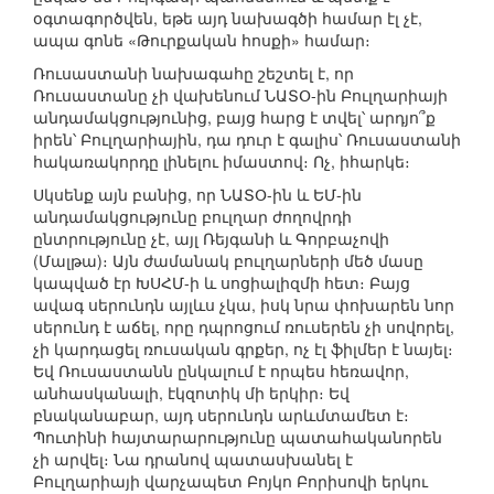
օգտագործվեն, եթե այդ նախագծի համար էլ չէ,
ապա գոնե «Թուրքական հոսքի» համար։
Ռուսաստանի նախագահը շեշտել է, որ
Ռուսաստանը չի վախենում ՆԱՏՕ-ին Բուլղարիայի
անդամակցությունից, բայց հարց է տվել՝ արդյո՞ք
իրեն՝ Բուլղարիային, դա դուր է գալիս՝ Ռուսաստանի
հակառակորդը լինելու իմաստով։ Ոչ, իհարկե։
Սկսենք այն բանից, որ ՆԱՏՕ-ին և ԵՄ-ին
անդամակցությունը բուլղար ժողովրդի
ընտրությունը չէ, այլ Ռեյգանի և Գորբաչովի
(Մալթա)։ Այն ժամանակ բուլղարների մեծ մասը
կապված էր ԽՍՀՄ-ի և սոցիալիզմի հետ։ Բայց
ավագ սերունդն այլևս չկա, իսկ նրա փոխարեն նոր
սերունդ է աճել, որը դպրոցում ռուսերեն չի սովորել,
չի կարդացել ռուսական գրքեր, ոչ էլ ֆիլմեր է նայել։
Եվ Ռուսաստանն ընկալում է որպես հեռավոր,
անհասկանալի, էկզոտիկ մի երկիր։ Եվ
բնականաբար, այդ սերունդն արևմտամետ է։
Պուտինի հայտարարությունը պատահականորեն
չի արվել։ Նա դրանով պատասխանել է
Բուլղարիայի վարչապետ Բոյկո Բորիսովի երկու