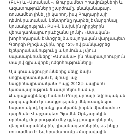
(ԲՍԿ) և «Ատական»։ Թուրքամետ Իրավունքների և
ազատությունների շարժումը, բնականաբար,
ռուսամետ լինել չի կարող, իսկ Բուլղարիայի
դեմոկրատական կենտրոնը դարձել է մարգինալ
կուսակցություն։ ԲՍԿ-ն նախկին դիրքերին
վերադառնալու որևէ շանս չունի։ «Ատական»
խորհրդարան է մտցրել ծառայողական վարչապետ
Գեորգի Բլիզնաշկին, որը 12%-ով թանկացրեց
էլեկտրականությունը և կոմունալ մյուս
սպասարկումները՝ «Ատակա»-ին հնարավորություն
տալով գլխավորել դժգոհությունները։
Այս կուսակցություններից մեկը ձախ
սոցիալիստական է, մյուսը՝ աջ
նացիոնալիստական։ Բայց 2013թ. մայիսին
կառավարություն ձևավորելու համար,
Քաղաքացիները հանուն Բուլղարիայի եվրոպական
զարգացման կուսակցությանը մեկուսացնելու
նպատակով, նրանք կասկածելիորեն միահամուռ
դարձան։ Վարչապետ Պլամեն Օրեշարսկին,
օրինակ, մոլորության մեջ գցեց լրագրողներին,
վերլուծաբաններին, դիվանագետներին, թե ինքը
ռուսամետ է։ Եվ հրաժարումը «Հարավային