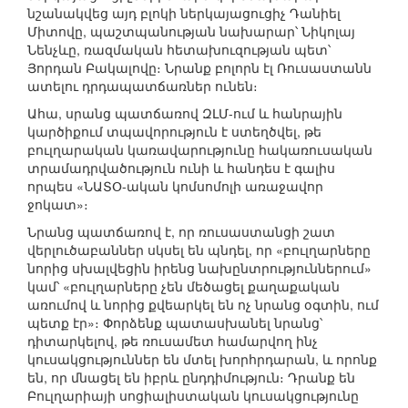
նշանակվեց այդ բլոկի ներկայացուցիչ Դանիել
Միտովը, պաշտպանության նախարար՝ Նիկոլայ
Նենչևը, ռազմական հետախուզության պետ՝
Յորդան Բակալովը։ Նրանք բոլորն էլ Ռուսաստանն
ատելու դրդապատճառներ ունեն։
Ահա, սրանց պատճառով ԶԼՄ-ում և հանրային
կարծիքում տպավորություն է ստեղծվել, թե
բուլղարական կառավարությունը հակառուսական
տրամադրվածություն ունի և հանդես է գալիս
որպես «ՆԱՏՕ-ական կոմսոմոլի առաջավոր
ջոկատ»։
Նրանց պատճառով է, որ ռուսաստանցի շատ
վերլուծաբաններ սկսել են պնդել, որ «բուլղարները
նորից սխալվեցին իրենց նախընտրություններում»
կամ՝ «բուլղարները չեն մեծացել քաղաքական
առումով և նորից քվեարկել են ոչ նրանց օգտին, ում
պետք էր»։ Փորձենք պատասխանել նրանց՝
դիտարկելով, թե ռուսամետ համարվող ինչ
կուսակցություններ են մտել խորհրդարան, և որոնք
են, որ մնացել են իբրև ընդդիմություն։ Դրանք են
Բուլղարիայի սոցիալիստական կուսակցությունը