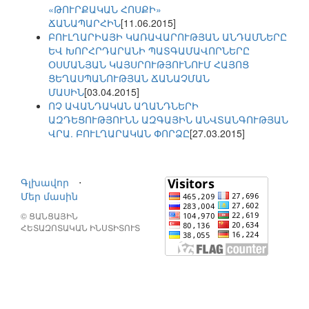
«ԹՈՒՐՔԱԿԱՆ ՀՈՍՔԻ»
ՃԱՆԱՊԱՐՀԻՆ
[11.06.2015]
ԲՈՒԼՂԱՐԻԱՅԻ ԿԱՌԱՎԱՐՈՒԹՅԱՆ ԱՆԴԱՄՆԵՐԸ
ԵՎ ԽՈՐՀՐԴԱՐԱՆԻ ՊԱՏԳԱՄԱՎՈՐՆԵՐԸ
ՕՍՄԱՆՅԱՆ ԿԱՅՍՐՈՒԹՅՈՒՆՈՒՄ ՀԱՅՈՑ
ՑԵՂԱՍՊԱՆՈՒԹՅԱՆ ՃԱՆԱՉՄԱՆ
ՄԱՍԻՆ
[03.04.2015]
ՈՉ ԱՎԱՆԴԱԿԱՆ ԱՂԱՆԴՆԵՐԻ
ԱԶԴԵՑՈՒԹՅՈՒՆՆ ԱԶԳԱՅԻՆ ԱՆՎՏԱՆԳՈՒԹՅԱՆ
ՎՐԱ. ԲՈՒԼՂԱՐԱԿԱՆ ՓՈՐՁԸ
[27.03.2015]
Գլխավոր
⋅
Մեր մասին
© ՑԱՆՑԱՅԻՆ
ՀԵՏԱԶՈՏԱԿԱՆ ԻՆՍՏԻՏՈՒՏ