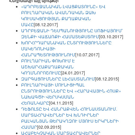
Հեղինակի այլ նյութեր
«ԱԴՐԲԵՋԱՆԱԿԱՆ ԼՎԱՑՔԱՏՈՒՆԸ» ԵՎ
ԲՈՒԼՂԱՐԱԿԱՆ ԱՎԱՆԴԱԿԱՆ ՁԱԽ
ԿՈՒՍԱԿՑՈՒԹՅԱՆ ՔԱՂԱՔԱԿԱՆ
ՄԱՀԸ
[08.12.2017]
ԱԴՐԲԵՋԱՆԻ ԴԵՍՊԱՆՈՒԹՅՈՒՆԸ ՍՈՖԻԱՅՈՒՄ՝
ԶԵՆՔԻ ՎԱՃԱՌՔԻ ՀԱՄԱՏԵՔՍՏՈՒՄ
[03.10.2017]
ԽՈՐՀՐԴԱՐԱՆԱԿԱՆ ԸՆՏՐՈՒԹՅՈՒՆՆԵՐԸ
ՄԱԿԵԴՈՆԻԱՅԻ
ՀԱՆՐԱՊԵՏՈՒԹՅՈՒՆՈՒՄ
[10.07.2017]
ԲՈՒԼՂԱՐԻԱՆ ՓՈԽՈՒՄ Է
ԱՇԽԱՐՀԱՔԱՂԱՔԱԿԱՆ
ԿՈՂՄՆՈՐՈՇՈՒՄԸ
[24.01.2017]
ԶԱՐԳԱՑՈՒՄՆԵՐԸ ԼԵՀԱՍՏԱՆՈՒՄ
[08.12.2015]
ԲՈՒԼՂԱՐԻԱՅԻ ՄՈՒՆԻՑԻՊԱԼ
ԸՆՏՐՈՒԹՅՈՒՆՆԵՐԸ ԵՎ «ՀԱՐԱՎԱՅԻՆ ՀՈՍՔ»
ՆԱԽԱԳԾԻ ՎԵՐՍԿՍՄԱՆ
ՀԵՌԱՆԿԱՐԸ
[04.11.2015]
ԴԵՖՈԼՏԸ ԵՎ ՀԱՆՐԱՔՎԵՆ ՀՈՒՆԱՍՏԱՆՈՒՄ.
ՄԱՐՏԱՀՐԱՎԵՐՆԵՐ ԵՎ ԽՆԴԻՐՆԵՐ
ԲԱԼԿԱՆՅԱՆ ԹԵՐԱԿՂԶՈՒ ՄՅՈՒՍ ԵՐԿՐՆԵՐԻ
ՀԱՄԱՐ
[02.09.2015]
ԱՀԱԲԵԿՉԱԿԱՆ ՄԱՐՏԱՀՐԱՎԵՐՆԵՐ