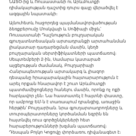
ՆԱՏՕ-ից և Ռուսաստանի ու Արևմուտքի
դիմակայության դաշտից դուրս գալը վերածվել է
ազգային նպատակի։
Այնուհետև հաջորդեց պայմանավորվածության
ձեռքբերումը Մոսկվայի և Սոֆիայի միջև՝
Ռուսաստանի Դաշնություն բուլղարական
գյուղատնտեսական արտադրանքի արտահանման
լիակատար դադարեցման մասին, կեղծ
բուլղարական սերտիֆիկատների պատճառով։
Սեպտեմբերի 2-ին, Սամարա կատարած
այցելության ժամանակ, Բուլղարիայի
Հանրապետության արտակարգ և լիազոր
դեսպանը հրապարակային հայտարարություն է
արել որքան հնարավոր է շուտ Արևմուտքի
պատժամիջոցները հանելու մասին, որոնք ոչ ոքի
հարկավոր չեն։ Նա հաստատել է հայտնի փաստը,
որ ամբողջ ԵՄ-ն է տառապում դրանցից, առաջին
հերթին՝ Բուլղարիան. նրա գյուղարտադրողները և
տուրօպերատորները կործանման եզրին են
հայտնվել ռուս գործընկերների հետ
հարաբերությունների խզման պատճառով։
Դեսպան Բոյկո Կոցովը փորձառու դիվանագետ է։