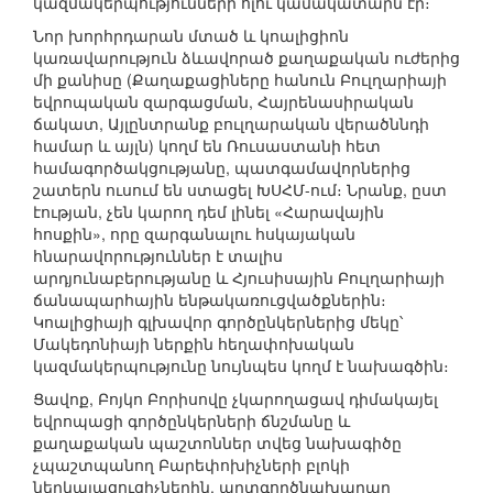
կազմակերպությունների հլու կամակատարն էր։
Նոր խորհրդարան մտած և կոալիցիոն
կառավարություն ձևավորած քաղաքական ուժերից
մի քանիսը (Քաղաքացիները հանուն Բուլղարիայի
եվրոպական զարգացման, Հայրենասիրական
ճակատ, Այլընտրանք բուլղարական վերածննդի
համար և այլն) կողմ են Ռուսաստանի հետ
համագործակցությանը, պատգամավորներից
շատերն ուսում են ստացել ԽՍՀՄ-ում։ Նրանք, ըստ
էության, չեն կարող դեմ լինել «Հարավային
հոսքին», որը զարգանալու հսկայական
հնարավորություններ է տալիս
արդյունաբերությանը և Հյուսիսային Բուլղարիայի
ճանապարհային ենթակառուցվածքներին։
Կոալիցիայի գլխավոր գործընկերներից մեկը՝
Մակեդոնիայի ներքին հեղափոխական
կազմակերպությունը նույնպես կողմ է նախագծին։
Ցավոք, Բոյկո Բորիսովը չկարողացավ դիմակայել
եվրոպացի գործընկերների ճնշմանը և
քաղաքական պաշտոններ տվեց նախագիծը
չպաշտպանող Բարեփոխիչների բլոկի
ներկայացուցիչներին. արտգործնախարար