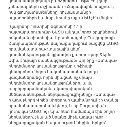
կենսամակարդակի բարձրացում։ Եթե բուլղար
շինարարներն աշխատեն «Հարավային հոսքում»,
իսկ գյուղատնտեսները՝ ռուսաստանցի
սպառողների համար, նրանք այլևս ԵՄ չեն մեկնի։
Վլադիմիր Պուտինի օգոստոսի 17-ի
հայտարարությունը ՆԱՏՕ անդամ որոշ երկրներում
իսկական հիստերիա է բարձրացրել։ Բուլղարիայի
Հանրապետության մայրաքաղաքում բացվեց ՆԱՏՕ
հրամանատարա-շտաբային կետ՝
կազմակերպության գլխավոր քարտուղար Ջեյմս
Ափաթուրայի մասնակցությամբ։ Այդ օրը «Ատակա»
ընդդիմադիր կուսակցությունը Սոֆիայի
կենտրոնում հզոր հականատօական ցույց
կազմակերպեց, որին միացան ոչ միայն
ընդդիմադիր կուսակցությունները, այլև
խորհրդարանական և կառավարական
մեծամասնության ներկայացուցիչները։ «Ատակա»-
ի առաջնորդ Վոլեն Սիդերովը պահանջում էր փակել
հրամանատարական կետը, և որ Բուլղարիան
դուրս գա ՆԱՏՕ-ից։ Նրա հետ համաձայն էին բոլոր
ներկաները, չնայած նրանց միջև առկա լուրջ
ներքաղաքական հակասություններին։ Երկրի՝