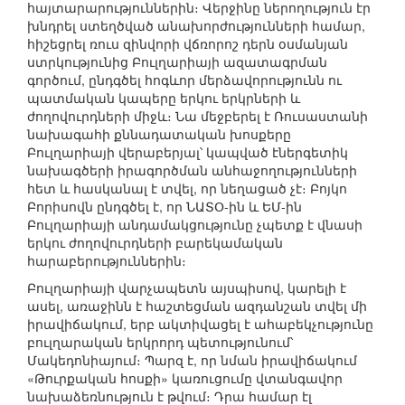
հայտարարություններին։ Վերջինը ներողություն էր
խնդրել ստեղծված անախորժությունների համար,
հիշեցրել ռուս զինվորի վճռորոշ դերն օսմանյան
ստրկությունից Բուլղարիայի ազատագրման
գործում, ընդգծել հոգևոր մերձավորությունն ու
պատմական կապերը երկու երկրների և
ժողովուրդների միջև։ Նա մեջբերել է Ռուսաստանի
նախագահի քննադատական խոսքերը
Բուլղարիայի վերաբերյալ՝ կապված էներգետիկ
նախագծերի իրագործման անհաջողությունների
հետ և հասկանալ է տվել, որ նեղացած չէ։ Բոյկո
Բորիսովն ընդգծել է, որ ՆԱՏՕ-ին և ԵՄ-ին
Բուլղարիայի անդամակցությունը չպետք է վնասի
երկու ժողովուրդների բարեկամական
հարաբերություններին։
Բուլղարիայի վարչապետն այսպիսով, կարելի է
ասել, առաջինն է հաշտեցման ազդանշան տվել մի
իրավիճակում, երբ ակտիվացել է ահաբեկչությունը
բուլղարական երկրորդ պետությունում՝
Մակեդոնիայում։ Պարզ է, որ նման իրավիճակում
«Թուրքական հոսքի» կառուցումը վտանգավոր
նախաձեռնություն է թվում։ Դրա համար էլ