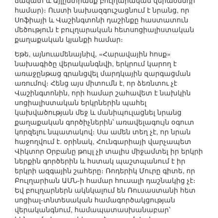
ճակատ և Այլընտրանք բուլղարական վերածննդի
համար)։ Ուստի նախազգուշացնում է նրանց, որ
Սոֆիայի և Վաշինգտոնի դաշինքը հաստատուն
մեծություն է բուլղարական հետսոցիալիստական
քաղաքական կյանքի համար։
Եթե, այնուամենայնիվ, «Հարավային հոսք»
նախագիծը վերականգնվի, երկրում կարող է
առաջընթաց գրանցվել մարդկային զարգացման
առումով։ Հենց այս միտումն է, որ ձեռնտու չէ
Վաշինգտոնին, որի համար շահավետ է նախկին
սոցիալիստական երկրներին պահել
կախվածության մեջ և մանիպուլացնել նրանց
քաղաքական գործիչներին՝ առավելագույն օգուտ
կորզելու նպատակով։ Սա ամեն տեղ չէ, որ նրան
հաջողվում է. օրինակ, Հունգարիայի վարչապետ
Վիկտոր Օրբանը թույլ չի տալիս միջամտել իր երկրի
ներքին գործերին և հստակ պաշտպանում է իր
երկրի ազգային շահերը։ Ռոդերիկ Մուրը գիտե, որ
Բուլղարիան ԱՄՆ-ի համար հուսալի դաշնակից չէ։
Եվ բուլղարներն ակնկալում են Ռուսաստանի հետ
սոցիալ-տնտեսական համագործակցության
վերականգնում, համապատասխանաբար՝