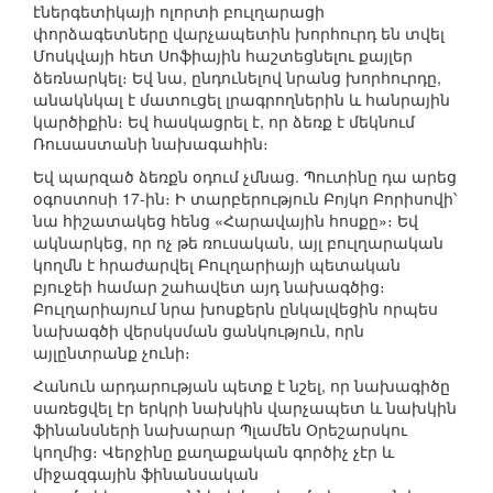
էներգետիկայի ոլորտի բուլղարացի
փորձագետները վարչապետին խորհուրդ են տվել
Մոսկվայի հետ Սոֆիային հաշտեցնելու քայլեր
ձեռնարկել։ Եվ նա, ընդունելով նրանց խորհուրդը,
անակնկալ է մատուցել լրագրողներին և հանրային
կարծիքին։ Եվ հասկացրել է, որ ձեռք է մեկնում
Ռուսաստանի նախագահին։
Եվ պարզած ձեռքն օդում չմնաց. Պուտինը դա արեց
օգոստոսի 17-ին։ Ի տարբերություն Բոյկո Բորիսովի՝
նա հիշատակեց հենց «Հարավային հոսքը»։ Եվ
ակնարկեց, որ ոչ թե ռուսական, այլ բուլղարական
կողմն է հրաժարվել Բուլղարիայի պետական
բյուջեի համար շահավետ այդ նախագծից։
Բուլղարիայում նրա խոսքերն ընկալվեցին որպես
նախագծի վերսկսման ցանկություն, որն
այլընտրանք չունի։
Հանուն արդարության պետք է նշել, որ նախագիծը
սառեցվել էր երկրի նախկին վարչապետ և նախկին
ֆինանսների նախարար Պլամեն Օրեշարսկու
կողմից։ Վերջինը քաղաքական գործիչ չէր և
միջազգային ֆինանսական