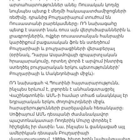
արտահայտություններ անել։ Ռուսական կողմը
նույնպես պետք է մեղմի հակապատժամիջոցների
ռեժիմը. դրանից Բուլղարիայում տուժում են
Ռուսաստանի բարեկամները։ ՌԴ նախագահը
պետք է սաստի նաև ռուս այն վերլուծաբաններին և
լրագրողներին, ովքեր ռուսաստանյան հանրային
կարծիքում բացասական ֆոն են ստեղծում
Բուլղարիայի և բուլղարացիների վերաբերյալ
(օրինակ, Դարյա Ասլամովայի զրպարտչական
հրապարակումը, որտեղ փորձ է արվում ինտրիգ
ստեղծել բուլղարական երկու պետությունների՝
Բուլղարիայի և Մակեդոնիայի միջև)։
ՌԴ նախագահ Վ.Պուտինի հայտարարությունն,
ինչպես երևում է, լրջորեն է անհանգստացրել
Վաշինգտոնին։ ԱՄՆ-ի համար տհաճ անակնկալ էր
եղբայրական երկու ժողովուրդների միջև
հարաբերությունների բարելավման հեռանկարը։
Սոֆիայում ԱՄՆ դեսպանի ժամանակավոր
պաշտոնակատար Ռոդերիկ Մուրը փորձել է
հիշեցնել իր մասին։ Նա, ինչպես և ցանկացած այլ
ամերիկյան դեսպան Բուլղարիայի
մայրաքաղաքում, 1989թ. հետո իրեն նահանգապետ