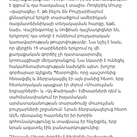
է զգում և դա հասկանալ է տալիս։ Ռոդերիկ Մուրը
«զայրացել» է, թե ինչու են Բուլղարիայում
քննարկում երկրի տարածքում ամերիկյան
ռազմատեխնիկայի տեղակայման հարցը, եթե,
նախ, Վաշինգտոնը և Սոֆիան դաշնակիցներ են,
երկրորդ՝ դա տեղի է ունենում բուլղարական
կառավարության թույլտվությամբ։ Նա նշել է նաև,
որ վերջին 15 տարիներին երկրում ոչ մի
քաղաքական գործիչ չի դատապարտվել
կոռուպցիայի մեղադրանքով։ Նա նկատի է ունեցել
հակահետախուզության նախկին պետ, խոշոր
գործարար Ալեքսեյ Պետրովին, որը պաշտոնից
հեռացվել և ձերբակալվել էր այն բանից հետո, երբ
հետևողական պայքար էր մղում «Մուսուլման
եղբայրների» և «Ալ-Քաիդայի» էմիսարների դեմ և
սահմանափակում էր իսլամական
արմատականության տարածումը մուսուլման
բուլղարների շրջանում։ Նրան ձերբակալելուց հետո
ԱՄՆ դեսպանը հայտնել էր իր խորին
գոհունակությունը և տագնապ էր հնչեցրել, երբ
նրան ազատել էին բանտարկությունից։
Դեսպան Մուրը փորձել է հիշեցնել նախագահ