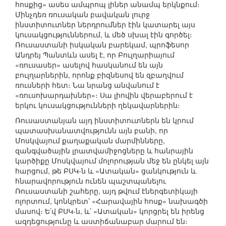
հոսքից» ասես ամպրոպ լիներ անամպ երկնքում։
Մինչդեռ ռուսական բավական լուրջ
ինստիտուտներ ներդրումներ էին կատարել այս
կուսակցություններում, և մեծ սխալ էին գործել։
Ռուսաստանի իսկական բարեկամ, պրոֆեսոր
Անդրեյ Պանտևն ասել է, որ Բուլղարիայում
«ռուսասեր» ասելով հասկանում են այն
բուլղարներին, որոնք բիզնեսով են զբաղվում
ռուսների հետ։ Նա նրանց անվանում է
«ռուսոխարդախներ»։ Սա լիովին վերաբերում է
երկու կուսակցությունների ղեկավարներին։
Ռուսաստանյան այդ ինստիտուտներն են կրում
պատասխանատվությունն այն բանի, որ
Մոսկվայում քաղաքական մարմինները,
զանգվածային լրատվամիջոցները և հանրային
կարծիքը Մոսկվայում մոլորության մեջ են ընկել այն
հարցում, թե ԲՍԿ-ն և «Ատական» ցանկություն և
հնարավորություն ունեն պաշտպանելու
Ռուսաստանի շահերը, այդ թվում էներգետիկայի
ոլորտում, կոնկրետ՝ «Հարավային հոսք» նախագծի
մասով։ Ե՛վ ԲՍԿ-ն, և՛ «Ատական» կորցրել են իրենց
ազդեցությունը և աստիճանաբար մարում են։