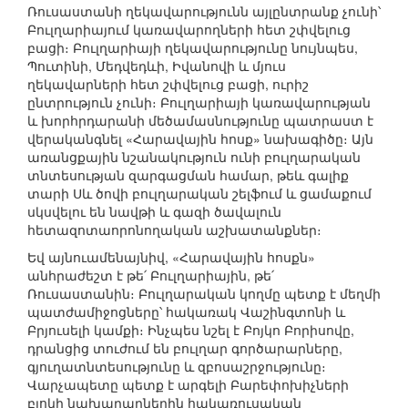
Ռուսաստանի ղեկավարությունն այլընտրանք չունի՝
Բուլղարիայում կառավարողների հետ շփվելուց
բացի։ Բուլղարիայի ղեկավարությունը նույնպես,
Պուտինի, Մեդվեդևի, Իվանովի և մյուս
ղեկավարների հետ շփվելուց բացի, ուրիշ
ընտրություն չունի։ Բուլղարիայի կառավարության
և խորհրդարանի մեծամասնությունը պատրաստ է
վերականգնել «Հարավային հոսք» նախագիծը։ Այն
առանցքային նշանակություն ունի բուլղարական
տնտեսության զարգացման համար, թեև գալիք
տարի Սև ծովի բուլղարական շելֆում և ցամաքում
սկսվելու են նավթի և գազի ծավալուն
հետազոտաորոնողական աշխատանքներ։
Եվ այնուամենայնիվ, «Հարավային հոսքն»
անհրաժեշտ է թե՛ Բուլղարիային, թե՛
Ռուսաստանին։ Բուլղարական կողմը պետք է մեղմի
պատժամիջոցները՝ հակառակ Վաշինգտոնի և
Բրյուսելի կամքի։ Ինչպես նշել է Բոյկո Բորիսովը,
դրանցից տուժում են բուլղար գործարարները,
գյուղատնտեսությունը և զբոսաշրջությունը։
Վարչապետը պետք է արգելի Բարեփոխիչների
բլոկի նախարարներին հակառուսական