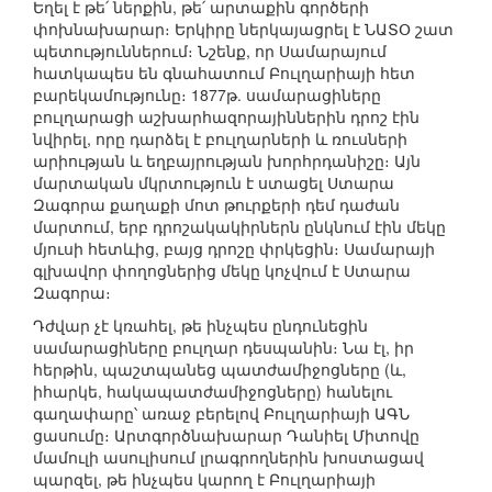
Եղել է թե՛ ներքին, թե՛ արտաքին գործերի
փոխնախարար։ Երկիրը ներկայացրել է ՆԱՏՕ շատ
պետություններում։ Նշենք, որ Սամարայում
հատկապես են գնահատում Բուլղարիայի հետ
բարեկամությունը։ 1877թ. սամարացիները
բուլղարացի աշխարհազորայիններին դրոշ էին
նվիրել, որը դարձել է բուլղարների և ռուսների
արիության և եղբայրության խորհրդանիշը։ Այն
մարտական մկրտություն է ստացել Ստարա
Զագորա քաղաքի մոտ թուրքերի դեմ դաժան
մարտում, երբ դրոշակակիրներն ընկնում էին մեկը
մյուսի հետևից, բայց դրոշը փրկեցին։ Սամարայի
գլխավոր փողոցներից մեկը կոչվում է Ստարա
Զագորա։
Դժվար չէ կռահել, թե ինչպես ընդունեցին
սամարացիները բուլղար դեսպանին։ Նա էլ, իր
հերթին, պաշտպանեց պատժամիջոցները (և,
իհարկե, հակապատժամիջոցները) հանելու
գաղափարը՝ առաջ բերելով Բուլղարիայի ԱԳՆ
ցասումը։ Արտգործնախարար Դանիել Միտովը
մամուլի ասուլիսում լրագրողներին խոստացավ
պարզել, թե ինչպես կարող է Բուլղարիայի