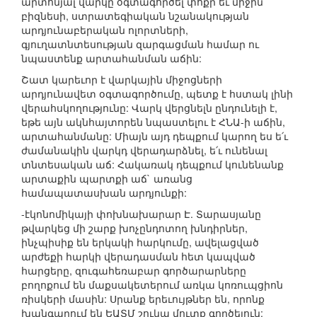
արտոնյալ վարկը օգտագործել փոքր եւ միջին
բիզնեսի, ստրատեգիական նշանակության
արդյունաբերական ոլորտների,
գյուղատնտեսության զարգացման համար ու
նպաստենք արտահանման աճին:
Շատ կարեւոր է վարկային միջոցների
արդյունավետ օգտագործումը, պետք է հստակ լինի
վերահսկողությունը: Վարկ վերցնելն ընդունելի է,
եթե այն ակնհայտորեն նպաստելու է ՀՆԱ-ի աճին,
արտահանմանը: Միայն այդ դեպքում կարող ես ե՛ւ
ժամանակին վարկդ վերադարձնել, ե՛ւ ունենալ
տնտեսական աճ: Հակառակ դեպքում կունենանք
արտաքին պարտքի աճ` առանց
համապատասխան արդյունքի:
-էկոնոմիկայի փոխնախարար Է. Տարասյանը
թվարկեց մի շարք խոչընդոտող խնդիրներ,
ինչպիսիք են երկակի հարկումը, ավելացված
արժեքի հարկի վերադասման հետ կապված
հարցերը, զուգահեռաբար գործարարները
բողոքում են մաքսակետերում առկա կոռուպցիոն
ռիսկերի մասին: Սրանք երեւույթներ են, որոնք
խանգարում են ԵԱՏՄ շուկա մուտք գործելուն: