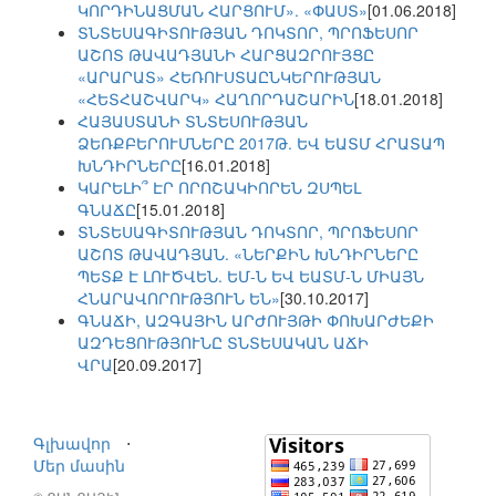
ԿՈՐԴԻՆԱՑՄԱՆ ՀԱՐՑՈՒՄ». «ՓԱՍՏ»
[01.06.2018]
ՏՆՏԵՍԱԳԻՏՈՒԹՅԱՆ ԴՈԿՏՈՐ, ՊՐՈՖԵՍՈՐ
ԱՇՈՏ ԹԱՎԱԴՅԱՆԻ ՀԱՐՑԱԶՐՈՒՅՑԸ
«ԱՐԱՐԱՏ» ՀԵՌՈՒՍՏԱԸՆԿԵՐՈՒԹՅԱՆ
«ՀԵՏՀԱՇՎԱՐԿ» ՀԱՂՈՐԴԱՇԱՐԻՆ
[18.01.2018]
ՀԱՅԱՍՏԱՆԻ ՏՆՏԵՍՈՒԹՅԱՆ
ՁԵՌՔԲԵՐՈՒՄՆԵՐԸ 2017Թ. ԵՎ ԵԱՏՄ ՀՐԱՏԱՊ
ԽՆԴԻՐՆԵՐԸ
[16.01.2018]
ԿԱՐԵԼԻ՞ ԷՐ ՈՐՈՇԱԿԻՈՐԵՆ ԶՍՊԵԼ
ԳՆԱՃԸ
[15.01.2018]
ՏՆՏԵՍԱԳԻՏՈՒԹՅԱՆ ԴՈԿՏՈՐ, ՊՐՈՖԵՍՈՐ
ԱՇՈՏ ԹԱՎԱԴՅԱՆ. «ՆԵՐՔԻՆ ԽՆԴԻՐՆԵՐԸ
ՊԵՏՔ Է ԼՈՒԾՎԵՆ. ԵՄ-Ն ԵՎ ԵԱՏՄ-Ն ՄԻԱՅՆ
ՀՆԱՐԱՎՈՐՈՒԹՅՈՒՆ ԵՆ»
[30.10.2017]
ԳՆԱՃԻ, ԱԶԳԱՅԻՆ ԱՐԺՈՒՅԹԻ ՓՈԽԱՐԺԵՔԻ
ԱԶԴԵՑՈՒԹՅՈՒՆԸ ՏՆՏԵՍԱԿԱՆ ԱՃԻ
ՎՐԱ
[20.09.2017]
Գլխավոր
⋅
Մեր մասին