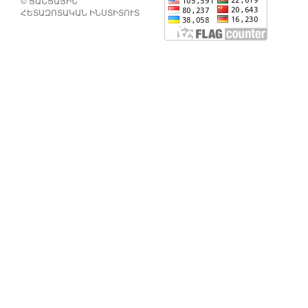
© ՑԱՆՑԱՅԻՆ
ՀԵՏԱԶՈՏԱԿԱՆ ԻՆՍՏԻՏՈՒՏ