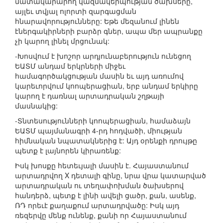
մատակարարող կազմակերպության ծախսերը,
այլեւ տվյալ ոլորտի զարգացման
հնարավորությունները: Եթե մեզանում լինեն
էներգակիրների բարձր գներ, ապա մեր ապրանքը
չի կարող լինել մրցունակ:
-Խոսվում է խոշոր արդյունաբերություն ունեցող
ԵԱՏՄ անդամ երկրների միջեւ
համագործակցության մասին եւ այդ առումով
կարեւորվում կոոպերացիան, երբ անդամ երկիրը
կարող է դառնալ արտադրական շղթայի
մասնակից:
-Տնտեսությունների կոոպերացիան, համաձայն
ԵԱՏՄ պայմանագրի 4-րդ հոդվածի, միության
հիմնական նպատակներից է: Այդ օրենքի դրույթը
պետք է լայնորեն կիրառենք:
Իսկ խոսքը հետեւյալի մասին է. Հայաստանում
արտադրվող X դետալի գինը, նրա վրա կատարված
արտադրական ու տեղափոխման ծախսերով
հանդերձ, պետք է լինի ավելի ցածր, քան, ասենք,
ՌԴ որեւէ քաղաքում արտադրվածը: Իսկ այդ
ռեզերվը մենք ունենք, քանի որ Հայաստանում