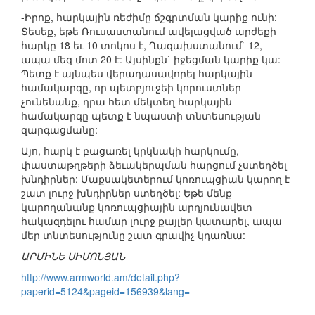
-Իրոք, հարկային ռեժիմը ճշգրտման կարիք ունի:
Տեսեք, եթե Ռուսաստանում ավելացված արժեքի
հարկը 18 եւ 10 տոկոս է, Ղազախստանում` 12,
ապա մեզ մոտ 20 է: Այսինքն` իջեցման կարիք կա:
Պետք է այնպես վերադասավորել հարկային
համակարգը, որ պետբյուջեի կորուստներ
չունենանք, դրա հետ մեկտեղ հարկային
համակարգը պետք է նպաստի տնտեսության
զարգացմանը:
Այո, հարկ է բացառել կրկնակի հարկումը,
փաստաթղթերի ձեւակերպման հարցում չստեղծել
խնդիրներ: Մաքսակետերում կոռուպցիան կարող է
շատ լուրջ խնդիրներ ստեղծել: Եթե մենք
կարողանանք կոռուպցիային արդյունավետ
հակազդելու համար լուրջ քայլեր կատարել, ապա
մեր տնտեսությունը շատ գրավիչ կդառնա:
ԱՐՄԻՆԵ ՍԻՄՈՆՅԱՆ
http://www.armworld.am/detail.php?
paperid=5124&pageid=156939&lang=