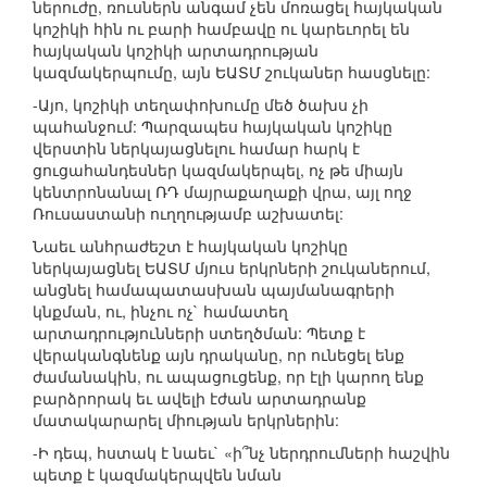
ներուժը, ռուսներն անգամ չեն մոռացել հայկական
կոշիկի հին ու բարի համբավը ու կարեւորել են
հայկական կոշիկի արտադրության
կազմակերպումը, այն ԵԱՏՄ շուկաներ հասցնելը:
-Այո, կոշիկի տեղափոխումը մեծ ծախս չի
պահանջում: Պարզապես հայկական կոշիկը
վերստին ներկայացնելու համար հարկ է
ցուցահանդեսներ կազմակերպել, ոչ թե միայն
կենտրոնանալ ՌԴ մայրաքաղաքի վրա, այլ ողջ
Ռուսաստանի ուղղությամբ աշխատել:
Նաեւ անհրաժեշտ է հայկական կոշիկը
ներկայացնել ԵԱՏՄ մյուս երկրների շուկաներում,
անցնել համապատասխան պայմանագրերի
կնքման, ու, ինչու ոչ` համատեղ
արտադրությունների ստեղծման: Պետք է
վերականգնենք այն դրականը, որ ունեցել ենք
ժամանակին, ու ապացուցենք, որ էլի կարող ենք
բարձրորակ եւ ավելի էժան արտադրանք
մատակարարել միության երկրներին:
-Ի դեպ, հստակ է նաեւ` «ի՞նչ ներդրումների հաշվին
պետք է կազմակերպվեն նման