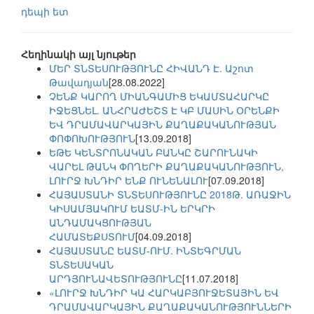
դեպի ետ
Հեղինակի այլ նյութեր
ՄԵՐ ՏՆՏԵՍՈՒԹՅՈՒՆԸ ՀԻՎԱՆԴ Է. Աշոտ
Թավադյան
[28.08.2022]
ՉԵՆՔ ԿԱՐՈՂ ՄԻԱՆԳԱՄԻՑ ԵԿԱՄՏԱՀԱՐԿԸ
ԻՋԵՑՆԵԼ. ԱՆՀՐԱԺԵՇՏ Է ԿԲ ՄԱՍԻՆ ՕՐԵՆՔԻ
ԵՎ ԴՐԱՄԱՎԱՐԿԱՅԻՆ ՔԱՂԱՔԱԿԱՆՈՒԹՅԱՆ
ՓՈՓՈԽՈՒԹՅՈՒՆ
[13.09.2018]
ԵԹԵ ԿԵՆՏՐՈՆԱԿԱՆ ԲԱՆԿԸ ՇԱՐՈՒՆԱԿԻ
ՎԱՐԵԼ ԹԱՆԿ ՓՈՂԵՐԻ ՔԱՂԱՔԱԿԱՆՈՒԹՅՈՒՆ,
ԼՈՒՐՋ ԽՆԴԻՐ ԵՆՔ ՈՒՆԵՆԱԼՈՒ
[07.09.2018]
ՀԱՅԱՍՏԱՆԻ ՏՆՏԵՍՈՒԹՅՈՒՆԸ 2018Թ. ԱՌԱՋԻՆ
ԿԻՍԱՄՅԱԿՈՒՄ ԵԱՏՄ-ԻՆ ԵՐԿՐԻ
ԱՆԴԱՄԱԿՑՈՒԹՅԱՆ
ՀԱՄԱՏԵՔՍՏՈՒՄ
[04.09.2018]
ՀԱՅԱՍՏԱՆԸ ԵԱՏՄ-ՈՒՄ. ԻՆՏԵԳՐՄԱՆ
ՏՆՏԵՍԱԿԱՆ
ԱՐԴՅՈՒՆԱՎԵՏՈՒԹՅՈՒՆԸ
[11.07.2018]
«ԼՈՒՐՋ ԽՆԴԻՐ ԿԱ ՀԱՐԿԱԲՅՈՒՋԵՏԱՅԻՆ ԵՎ
ԴՐԱՄԱՎԱՐԿԱՅԻՆ ՔԱՂԱՔԱԿԱՆՈՒԹՅՈՒՆՆԵՐԻ