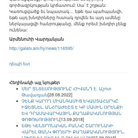
գործազրկության կրճատում: Սա՛ է շղթան:
Կառուցվածք եւ նպատակ… եթե դա պահպանվի,
եթե այդ խնդիրները հստակ դրվեն եւ այդ ամենը
ներկայացվի հանրությանը, մենք որեւէ խնդիր չենք
ունենա:
Արմենուհի Վարդանյան
http://galatv.am/hy/news/116595/
դեպի ետ
Հեղինակի այլ նյութեր
ՄԵՐ ՏՆՏԵՍՈՒԹՅՈՒՆԸ ՀԻՎԱՆԴ Է. Աշոտ
Թավադյան
[28.08.2022]
ՉԵՆՔ ԿԱՐՈՂ ՄԻԱՆԳԱՄԻՑ ԵԿԱՄՏԱՀԱՐԿԸ
ԻՋԵՑՆԵԼ. ԱՆՀՐԱԺԵՇՏ Է ԿԲ ՄԱՍԻՆ ՕՐԵՆՔԻ
ԵՎ ԴՐԱՄԱՎԱՐԿԱՅԻՆ ՔԱՂԱՔԱԿԱՆՈՒԹՅԱՆ
ՓՈՓՈԽՈՒԹՅՈՒՆ
[13.09.2018]
ԵԹԵ ԿԵՆՏՐՈՆԱԿԱՆ ԲԱՆԿԸ ՇԱՐՈՒՆԱԿԻ
ՎԱՐԵԼ ԹԱՆԿ ՓՈՂԵՐԻ ՔԱՂԱՔԱԿԱՆՈՒԹՅՈՒՆ,
ԼՈՒՐՋ ԽՆԴԻՐ ԵՆՔ ՈՒՆԵՆԱԼՈՒ
[07.09.2018]