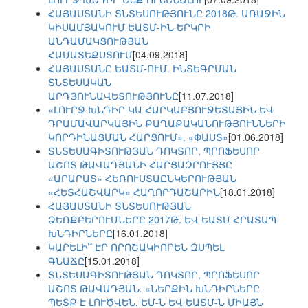
ՀԱՅԱՍՏԱՆԻ ՏՆՏԵՍՈՒԹՅՈՒՆԸ 2018Թ. ԱՌԱՋԻՆ
ԿԻՍԱՄՅԱԿՈՒՄ ԵԱՏՄ-ԻՆ ԵՐԿՐԻ
ԱՆԴԱՄԱԿՑՈՒԹՅԱՆ
ՀԱՄԱՏԵՔՍՏՈՒՄ
[04.09.2018]
ՀԱՅԱՍՏԱՆԸ ԵԱՏՄ-ՈՒՄ. ԻՆՏԵԳՐՄԱՆ
ՏՆՏԵՍԱԿԱՆ
ԱՐԴՅՈՒՆԱՎԵՏՈՒԹՅՈՒՆԸ
[11.07.2018]
«ԼՈՒՐՋ ԽՆԴԻՐ ԿԱ ՀԱՐԿԱԲՅՈՒՋԵՏԱՅԻՆ ԵՎ
ԴՐԱՄԱՎԱՐԿԱՅԻՆ ՔԱՂԱՔԱԿԱՆՈՒԹՅՈՒՆՆԵՐԻ
ԿՈՐԴԻՆԱՑՄԱՆ ՀԱՐՑՈՒՄ». «ՓԱՍՏ»
[01.06.2018]
ՏՆՏԵՍԱԳԻՏՈՒԹՅԱՆ ԴՈԿՏՈՐ, ՊՐՈՖԵՍՈՐ
ԱՇՈՏ ԹԱՎԱԴՅԱՆԻ ՀԱՐՑԱԶՐՈՒՅՑԸ
«ԱՐԱՐԱՏ» ՀԵՌՈՒՍՏԱԸՆԿԵՐՈՒԹՅԱՆ
«ՀԵՏՀԱՇՎԱՐԿ» ՀԱՂՈՐԴԱՇԱՐԻՆ
[18.01.2018]
ՀԱՅԱՍՏԱՆԻ ՏՆՏԵՍՈՒԹՅԱՆ
ՁԵՌՔԲԵՐՈՒՄՆԵՐԸ 2017Թ. ԵՎ ԵԱՏՄ ՀՐԱՏԱՊ
ԽՆԴԻՐՆԵՐԸ
[16.01.2018]
ԿԱՐԵԼԻ՞ ԷՐ ՈՐՈՇԱԿԻՈՐԵՆ ԶՍՊԵԼ
ԳՆԱՃԸ
[15.01.2018]
ՏՆՏԵՍԱԳԻՏՈՒԹՅԱՆ ԴՈԿՏՈՐ, ՊՐՈՖԵՍՈՐ
ԱՇՈՏ ԹԱՎԱԴՅԱՆ. «ՆԵՐՔԻՆ ԽՆԴԻՐՆԵՐԸ
ՊԵՏՔ Է ԼՈՒԾՎԵՆ. ԵՄ-Ն ԵՎ ԵԱՏՄ-Ն ՄԻԱՅՆ