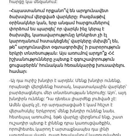
հարցը կա մեզանում:
-Հայաստանում որքանո՞վ են արդյունավետ
ծախսվում վերցված վարկերը: Բազմաթիվ
օրինակներ կան, երբ անգամ հարցումներով
փորձում ես պարզել՝ որ վարկն ինչ կերպ է
ծախսվել, կառավարությունը կոնկրետ չի էլ
կարողանում հստակեցնել՝ վարկերը մսխվե՞լ են,
թե՞ արդյունավետ օգտագործվել՝ ի բարօրություն
երկրի տնտեսության: Այս առումով արդյո՞ք ՀՀ
իշխանությունները չպետք է զգուշավորություն
ցուցաբերեն՝ հունական հեռանկարից խուսափելու
համար:
-Այ դա ուրիշ խնդիր է արդեն: Մենք խնդիր ունենք,
որպեսզի վերցնենք հստակ, նպատակային վարկեր՝
բարձրացնելու մեր տնտեսության ներուժը: Այո՛, այդ
խնդիրն ունենք: Դա դեռեւս լիարժեք լուծված չէ:
Ամեն վարկ չէ, որ արդարացված է կամ հեշտ է
վերահսկել: Երկրորդ՝ մենք խնդիր ունենք նաեւ
հետեւյալ առումով. եթե վարկը վերցնում ենք, շատ
ուշադիր պետք է լինենք դրա կառուցվածքին,
որովհետեւ կարող է արտաքնապես դա լինի
արտոնյալ վարկ, բայց իրականում կառուցվածքն