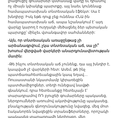
լրացուցիչ գումարներ կստանաք վաղը եւ դրանով
ոչ միայն կփակեք պարտքը, այլ նաեւ կունենաք
համապատասխան տնտեսական էֆեկտ: Սա է
խնդիրը: Իսկ եթե դուք չեք ունենա ՀՆԱ-ին
համապատասխան աճ, ապա նշանակում է՝ այդ
վարկը կարող է ուղղակի մեծացնել ձեր պետական
պարտքը՝ մինչեւ վտանգավոր սահմանների:
-Այն, որ տնտեսական առաջընթաց չի
արձանագրվում, չկա տնտեսական աճ, սա չի՞
խոսում վերցված վարկերի անարդյունավետության
մասին:
-Թե ինչու տնտեսական աճ չունենք, դա այլ խնդիր է,
կապված չէ վարկերի հետ: Ասեմ, թե ինչ
պատճառահետեւանքային կապ եղավ…
Ռուսաստանի նկատմամբ կիրառեցին
պատժամիջոցներ, տեղի ունեցավ նավթի
գնանկում, դրա հետեւանքը հետեւյալն է՝
տարադրամով ՌԴ բյուջեի գումարները պակասեց,
ներդրումների առումով ակտիվությունը պակասեց,
բնակչության գնողունակությունը նվազեց, մեզ մոտ
էականորեն նվազեցին տրանսֆերտները, որոշակի
պակասեց տարադրամի ներհոսքը, մեր