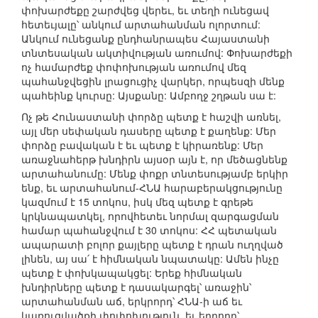
փոխարժեքը շարժվեց վերեւ, եւ տեղի ունեցավ
հետեւյալը՝ անկում արտահանման ոլորտում:
Անկում ունեցանք ընդհանրապես Հայաստանի
տնտեսական ակտիվության առումով: Փոխարժեքի
ոչ համարժեք փոփոխության առումով մեզ
պահանջվեցին լրացուցիչ վարկեր, որպեսզի մենք
պահեինք կուրսը: Այսքանը: Ամբողջ շղթան սա է:
Ոչ թե Հունաստանի փորձը պետք է հաշվի առնել,
այլ մեր սեփական դասերը պետք է քաղենք: Մեր
փորձը բավական է եւ պետք է կիրառենք: Մեր
առաջնահերթ խնդիրն այսօր այն է, որ մեծացնենք
արտահանումը: Մենք փոքր տնտեսությամբ երկիր
ենք, եւ արտահանում-ՀՆԱ հարաբերակցությունը
կազմում է 15 տոկոս, իսկ մեզ պետք է գրեթե
կրկնապատկել, որովհետեւ նորմալ զարգացման
համար պահանջվում է 30 տոկոս: ՀՀ պետական
ապարատի բոլոր քայլերը պետք է դրան ուղղված
լինեն, այ սա՛ է հիմնական նպատակը: Ամեն ինչը
պետք է փոխկապակցել: Երեք հիմնական
խնդիրները պետք է դասակարգել՝ առաջին՝
արտահանման աճ, երկրորդ՝ ՀՆԱ-ի աճ եւ
կառուցվածքի փոփոխություն, եւ երրորդ՝