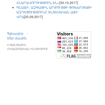
ՀՆԱՐԱՎՈՐՈՒԹՅՈՒՆ ԵՆ»
[30.10.2017]
ԳՆԱՃԻ, ԱԶԳԱՅԻՆ ԱՐԺՈՒՅԹԻ ՓՈԽԱՐԺԵՔԻ
ԱԶԴԵՑՈՒԹՅՈՒՆԸ ՏՆՏԵՍԱԿԱՆ ԱՃԻ
ՎՐԱ
[20.09.2017]
Գլխավոր
⋅
Մեր մասին
© ՑԱՆՑԱՅԻՆ
ՀԵՏԱԶՈՏԱԿԱՆ ԻՆՍՏԻՏՈՒՏ