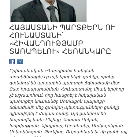
ՀԱՅԱՍՏԱՆԻ ՊԱՐՏՔԵՐՆ ՈՒ
ՀՈՒՆԱՍՏԱՆԻ՝
«ՀԻՎԱՆԴՈՒԹՅԱՄԲ
ՏԱՌԱՊԵԼՈՒ» ՀԵՌԱՆԿԱՐԸ
Բրիտանական «Գարդիան» հանդեսն
առանձնացրել էր այն երկրների ցանկը, որոնք
գտնվում են արտաքին պարտքի ճգնաժամի մեջ:
Ըստ հրապարակման, Հունաստանը միակ երկիրը
չէ աշխարհում, որը հասցրել է հսկայական
պարտքեր կուտակել: Արտաքին պարտքի
ճգնաժամի մեջ գտնվող պետությունների ցանկը
գլխավորել է Հայաստանը: Այդ ցանկում են
հայտնվել նաեւ Բելիզը, Կոստա Ռիկան,
Խորվաթիան, Կիպրոսը, Լիբանանը, Մակեդոնիան,
Մոնտենեգրոն, Թունիսը, Ուկրաինան եւ մի քանի այլ