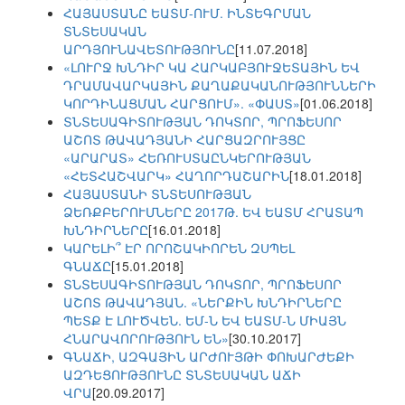
ՀԱՅԱՍՏԱՆԸ ԵԱՏՄ-ՈՒՄ. ԻՆՏԵԳՐՄԱՆ
ՏՆՏԵՍԱԿԱՆ
ԱՐԴՅՈՒՆԱՎԵՏՈՒԹՅՈՒՆԸ
[11.07.2018]
«ԼՈՒՐՋ ԽՆԴԻՐ ԿԱ ՀԱՐԿԱԲՅՈՒՋԵՏԱՅԻՆ ԵՎ
ԴՐԱՄԱՎԱՐԿԱՅԻՆ ՔԱՂԱՔԱԿԱՆՈՒԹՅՈՒՆՆԵՐԻ
ԿՈՐԴԻՆԱՑՄԱՆ ՀԱՐՑՈՒՄ». «ՓԱՍՏ»
[01.06.2018]
ՏՆՏԵՍԱԳԻՏՈՒԹՅԱՆ ԴՈԿՏՈՐ, ՊՐՈՖԵՍՈՐ
ԱՇՈՏ ԹԱՎԱԴՅԱՆԻ ՀԱՐՑԱԶՐՈՒՅՑԸ
«ԱՐԱՐԱՏ» ՀԵՌՈՒՍՏԱԸՆԿԵՐՈՒԹՅԱՆ
«ՀԵՏՀԱՇՎԱՐԿ» ՀԱՂՈՐԴԱՇԱՐԻՆ
[18.01.2018]
ՀԱՅԱՍՏԱՆԻ ՏՆՏԵՍՈՒԹՅԱՆ
ՁԵՌՔԲԵՐՈՒՄՆԵՐԸ 2017Թ. ԵՎ ԵԱՏՄ ՀՐԱՏԱՊ
ԽՆԴԻՐՆԵՐԸ
[16.01.2018]
ԿԱՐԵԼԻ՞ ԷՐ ՈՐՈՇԱԿԻՈՐԵՆ ԶՍՊԵԼ
ԳՆԱՃԸ
[15.01.2018]
ՏՆՏԵՍԱԳԻՏՈՒԹՅԱՆ ԴՈԿՏՈՐ, ՊՐՈՖԵՍՈՐ
ԱՇՈՏ ԹԱՎԱԴՅԱՆ. «ՆԵՐՔԻՆ ԽՆԴԻՐՆԵՐԸ
ՊԵՏՔ Է ԼՈՒԾՎԵՆ. ԵՄ-Ն ԵՎ ԵԱՏՄ-Ն ՄԻԱՅՆ
ՀՆԱՐԱՎՈՐՈՒԹՅՈՒՆ ԵՆ»
[30.10.2017]
ԳՆԱՃԻ, ԱԶԳԱՅԻՆ ԱՐԺՈՒՅԹԻ ՓՈԽԱՐԺԵՔԻ
ԱԶԴԵՑՈՒԹՅՈՒՆԸ ՏՆՏԵՍԱԿԱՆ ԱՃԻ
ՎՐԱ
[20.09.2017]