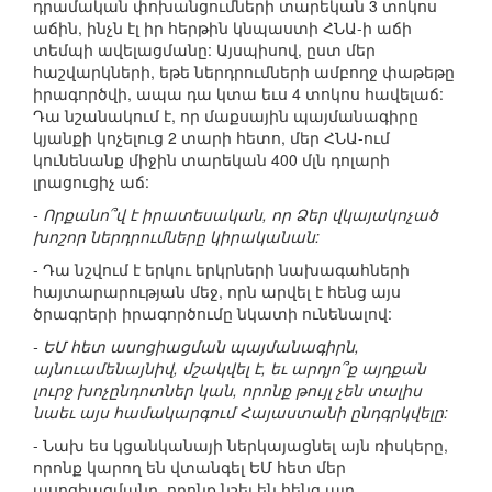
դրամական փոխանցումների տարեկան 3 տոկոս
աճին, ինչն էլ իր հերթին կնպաստի ՀՆԱ-ի աճի
տեմպի ավելացմանը: Այսպիսով, ըստ մեր
հաշվարկների, եթե ներդրումների ամբողջ փաթեթը
իրագործվի, ապա դա կտա եւս 4 տոկոս հավելաճ:
Դա նշանակում է, որ մաքսային պայմանագիրը
կյանքի կոչելուց 2 տարի հետո, մեր ՀՆԱ-ում
կունենանք միջին տարեկան 400 մլն դոլարի
լրացուցիչ աճ:
- Որքանո՞վ է իրատեսական, որ Ձեր վկայակոչած
խոշոր ներդրումները կիրականան:
- Դա նշվում է երկու երկրների նախագահների
հայտարարության մեջ, որն արվել է հենց այս
ծրագրերի իրագործումը նկատի ունենալով:
- ԵՄ հետ ասոցիացման պայմանագիրն,
այնուամենայնիվ, մշակվել է, եւ արդյո՞ք այդքան
լուրջ խոչընդոտներ կան, որոնք թույլ չեն տալիս
նաեւ այս համակարգում Հայաստանի ընդգրկվելը:
- Նախ ես կցանկանայի ներկայացնել այն ռիսկերը,
որոնք կարող են վտանգել ԵՄ հետ մեր
ասոցիացմանը, որոնք նշել են հենց այդ