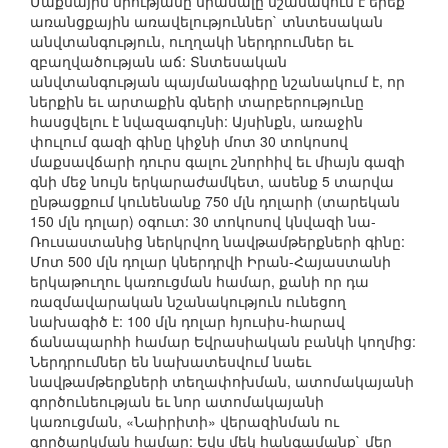
Մաքսային միությանը միանալը նշանակում է երեք
առանցքային առավելություններ` տնտեսական
անվտանգություն, ուղղակի ներդրումներ եւ
զբաղվածության աճ: Տնտեսական
անվտանգության պայմանագիրը նշանակում է, որ
ներքին եւ արտաքին գների տարբերությունը
հասցվելու է նվազագույնի: Այսինքն, առաջին
փուլում գազի գինը կիջնի մոտ 30 տոկոսով
մաքսավճարի դուրս գալու շնորհիվ եւ միայն գազի
գնի մեջ նույն երկարաժամկետ, ասենք 5 տարվա
ընթացքում կունենանք 750 մլն դոլարի (տարեկան
150 մլն դոլար) օգուտ: 30 տոկոսով կնվազի նա-
Ռուսաստանից ներկրվող նավթամթերքների գինը:
Մոտ 500 մլն դոլար կներդրվի Իրան-Հայաստանի
երկաթուղու կառուցման համար, քանի որ դա
ռազմավարական նշանակություն ունեցող
նախագիծ է: 100 մլն դոլար հյուսիս-հարավ
ճանապարհի համար Եվրասիական բանկի կողմից:
Ներդրումներ են նախատեսվում նաեւ
նավթամթերքների տեղափոխման, ատոմակայանի
գործունեության եւ նոր ատոմակայանի
կառուցման, «Նաիրիտի» վերազինման ու
գործարկման համար: Եվս մեկ հանգամանք` մեր