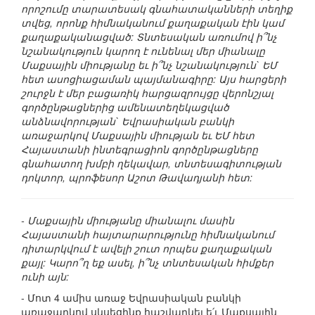
որոշումը տարատեսակ գնահատականների տեղիք
տվեց, որոնք հիմնականում քաղաքական էին կամ
քաղաքականացված: Տնտեսական առումով ի՞նչ
նշանակություն կարող է ունենալ մեր միանալը
Մաքսային միությանը եւ ի՞նչ նշանակություն` ԵՄ
հետ ասոցիացաման պայմանագիրը: Այս հարցերի
շուրջն է մեր բացառիկ հարցազրույցը վերոնշյալ
գործընթացներից ամենատեղեկացված
անձնավորության` Եվրասիական բանկի
առաջարկով Մաքսային միության եւ ԵՄ հետ
Հայաստանի ինտեգրացիոն գործընթացները
գնահատող խմբի ղեկավար, տնտեսագիտության
դոկտոր, պրոֆեսոր Աշոտ Թավադյանի հետ:
- Մաքսային միությանը միանալու մասին
Հայաստանի հայտարարությունը հիմնականում
դիտարկվում է ավելի շուտ որպես քաղաքական
քայլ: Կարո՞ղ եք ասել, ի՞նչ տնտեսական հիմքեր
ունի այն:
- Մոտ 4 ամիս առաջ Եվրասիական բանկի
առաջարկով սկսեցինք հաշվարկել ե՛ւ Մաքսային