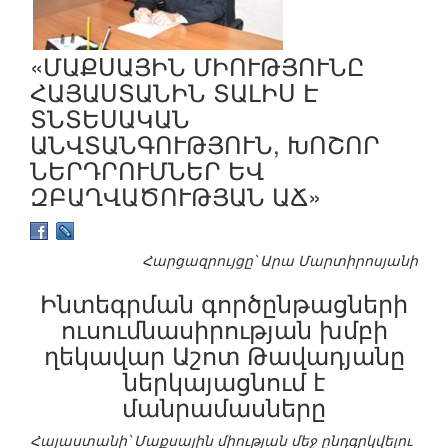
«ՄԱՔՍԱՅԻՆ ՄԻՈՒԹՅՈՒՆԸ
ՀԱՅԱՍՏԱՆԻՆ ՏԱԼԻՍ Է
ՏՆՏԵՍԱԿԱՆ
ԱՆՎՏԱՆԳՈՒԹՅՈՒՆ, ԽՈՇՈՐ
ՆԵՐԴՐՈՒՄՆԵՐ ԵՎ
ԶԲԱՂՎԱԾՈՒԹՅԱՆ ԱՃ»
Հարցազրույցը՝ Արա Մարտիրոսյանի
Ինտեգրման գործընթացների
ուսումնասիրության խմբի
ղեկավար Աշոտ Թավադյանը
ներկայացնում է
մանրամասները
Հայաստանի՝ Մաքսային միության մեջ ընդգրկվելու