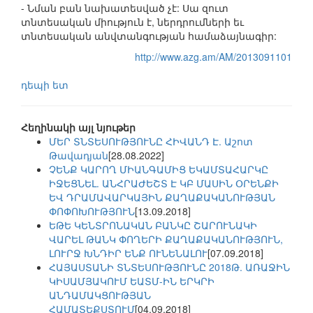
- Նման բան նախատեսված չէ: Սա զուտ
տնտեսական միություն է, ներդրումների եւ
տնտեսական անվտանգության համաձայնագիր:
http://www.azg.am/AM/2013091101
դեպի ետ
Հեղինակի այլ նյութեր
ՄԵՐ ՏՆՏԵՍՈՒԹՅՈՒՆԸ ՀԻՎԱՆԴ Է. Աշոտ
Թավադյան
[28.08.2022]
ՉԵՆՔ ԿԱՐՈՂ ՄԻԱՆԳԱՄԻՑ ԵԿԱՄՏԱՀԱՐԿԸ
ԻՋԵՑՆԵԼ. ԱՆՀՐԱԺԵՇՏ Է ԿԲ ՄԱՍԻՆ ՕՐԵՆՔԻ
ԵՎ ԴՐԱՄԱՎԱՐԿԱՅԻՆ ՔԱՂԱՔԱԿԱՆՈՒԹՅԱՆ
ՓՈՓՈԽՈՒԹՅՈՒՆ
[13.09.2018]
ԵԹԵ ԿԵՆՏՐՈՆԱԿԱՆ ԲԱՆԿԸ ՇԱՐՈՒՆԱԿԻ
ՎԱՐԵԼ ԹԱՆԿ ՓՈՂԵՐԻ ՔԱՂԱՔԱԿԱՆՈՒԹՅՈՒՆ,
ԼՈՒՐՋ ԽՆԴԻՐ ԵՆՔ ՈՒՆԵՆԱԼՈՒ
[07.09.2018]
ՀԱՅԱՍՏԱՆԻ ՏՆՏԵՍՈՒԹՅՈՒՆԸ 2018Թ. ԱՌԱՋԻՆ
ԿԻՍԱՄՅԱԿՈՒՄ ԵԱՏՄ-ԻՆ ԵՐԿՐԻ
ԱՆԴԱՄԱԿՑՈՒԹՅԱՆ
ՀԱՄԱՏԵՔՍՏՈՒՄ
[04.09.2018]