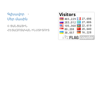
Գլխավոր
⋅
Մեր մասին
© ՑԱՆՑԱՅԻՆ
ՀԵՏԱԶՈՏԱԿԱՆ ԻՆՍՏԻՏՈՒՏ