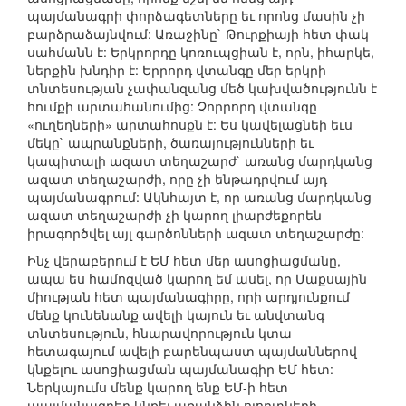
պայմանագրի փորձագետները եւ որոնց մասին չի
բարձրաձայնվում: Առաջինը` Թուրքիայի հետ փակ
սահմանն է: Երկրորդը կոռուպցիան է, որն, իհարկե,
ներքին խնդիր է: Երրորդ վտանգը մեր երկրի
տնտեսության չափանզանց մեծ կախվածությունն է
հումքի արտահանումից: Չորրորդ վտանգը
«ուղեղների» արտահոսքն է: Ես կավելացնեի եւս
մեկը` ապրանքների, ծառայությունների եւ
կապիտալի ազատ տեղաշարժ` առանց մարդկանց
ազատ տեղաշարժի, որը չի ենթադրվում այդ
պայմանագրում: Ակնհայտ է, որ առանց մարդկանց
ազատ տեղաշարժի չի կարող լիարժեքորեն
իրագործվել այլ գարծոնների ազատ տեղաշարժը:
Ինչ վերաբերում է ԵՄ հետ մեր ասոցիացմանը,
ապա ես համոզված կարող եմ ասել, որ Մաքսային
միության հետ պայմանագիրը, որի արդյունքում
մենք կունենանք ավելի կայուն եւ անվտանգ
տնտեսություն, հնարավորություն կտա
հետագայում ավելի բարենպաստ պայմաններով
կնքելու ասոցիացման պայմանագիր ԵՄ հետ:
Ներկայումս մենք կարող ենք ԵՄ-ի հետ
պայմանագրեր կնքել առանձին ոլորտների