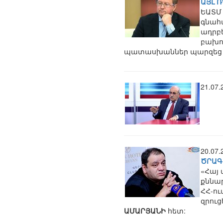
ԱՅԼ Ռ
ԵԱՏՄ
գնահա
ադրբե
բախու
պատասխաններ պարզեց հ
21.07
20.07
ԾՐԱԳ
«Հայ
քննա
ՀՀ-ու
զրու
ԱՄԱՐՅԱՆԻ
հետ: