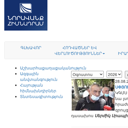
ԳԼԽԱՎՈՐ
ՀՈԴՎԱԾՆԵՐ ԵՎ
ՎԵՐԼՈՒԾՈՒԹՅՈՒՆՆԵՐ
ԻՐԱ
Աշխարհաքաղաքականություն
Ազգային
անվտանգություն
28.08
Հայության
ՍՓՅՈ
հիմնախնդիրներ
ԿԳՄՍ 
Տնտեսագիտություն
նա լս
հրաժ
զրու
դասախոս
Սերժիկ Սրապի