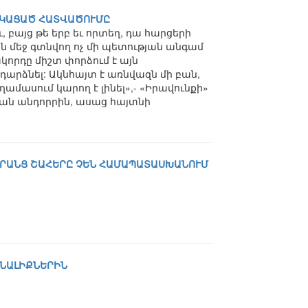
ՆԿԱՑԱԾ ՀԱՏՎԱԾՈՒՄԸ
 բայց թե երբ եւ որտեղ, դա հարցերի
ն մեջ գտնվող ոչ մի պետության անգամ
որդը միշտ փորձում է այն
րձնել: Ակնհայտ է առնվազն մի բան,
ամասում կարող է լինել»,- «Իրավունքի»
ան անդորրին, ասաց հայտնի
ՆՐԱՆՑ ՇԱՀԵՐԸ ՉԵՆ ՀԱՄԱՊԱՏԱՍԽԱՆՈՒՄ
ՌՆԱԼԻՔՆԵՐԻՆ