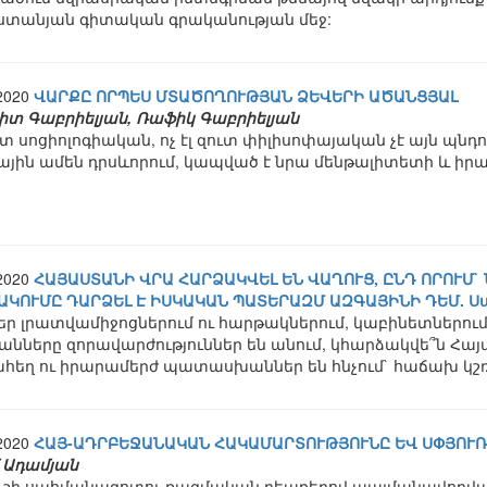
ստանյան գիտական գրականության մեջ:
.2020
ՎԱՐՔԸ ՈՐՊԵՍ ՄՏԱԾՈՂՈՒԹՅԱՆ ՁԵՎԵՐԻ ԱԾԱՆՑՅԱԼ
իտ Գաբրիելյան, Ռաֆիկ Գաբրիելյան
ւտ սոցիոլոգիական, ոչ էլ զուտ փիլիսոփայական չէ այն պնդու
յին ամեն դրսևորում, կապված է նրա մենթալիտետի և իր
.2020
ՀԱՅԱՍՏԱՆԻ ՎՐԱ ՀԱՐՁԱԿՎԵԼ ԵՆ ՎԱՂՈՒՑ, ԸՆԴ ՈՐՈՒՄ`
ԱԿՈՒՄԸ ԴԱՐՁԵԼ Է ԻՍԿԱԿԱՆ ՊԱՏԵՐԱԶՄ ԱԶԳԱՅԻՆԻ ԴԵՄ. 
ր լրատվամիջոցներում ու հարթակներում, կաբինետներում 
նները զորավարժություններ են անում, կհարձակվե՞ն Հայա
ահեղ ու իրարամերժ պատասխաններ են հնչում` հաճախ կշ
.2020
ՀԱՅ-ԱԴՐԲԵՋԱՆԱԿԱՆ ՀԱԿԱՄԱՐՏՈՒԹՅՈՒՆԸ ԵՎ ՍՓՅՈՒ
 Ադամյան
ւշի սահմանագոտու ռազմական դեպքերով պայմանավորված