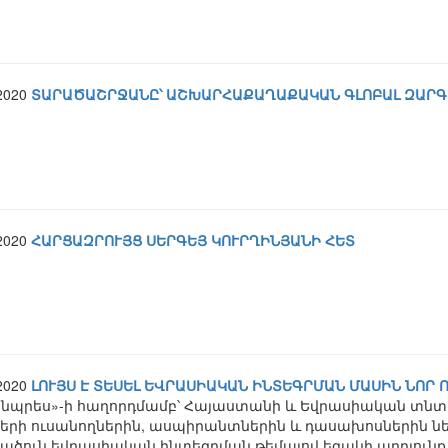
.2020
ՏԱՐԱԾԱՇՐՋԱՆԸ՝ ԱՇԽԱՐՀԱՔԱՂԱՔԱԿԱՆ ԳԼՈԲԱԼ ԶԱՐԳ
.2020
ՀԱՐՑԱԶՐՈՒՅՑ ՍԵՐԳԵՅ ԿՈՒՐՂԻՆՅԱՆԻ ՀԵՏ
.2020
ԼՈՒՅՍ Է ՏԵՍԵԼ ԵՎՐԱՍԻԱԿԱՆ ԻՆՏԵԳՐՄԱՆ ՄԱՍԻՆ ՆՈՐ
ենպրես»-ի հաղորդմամբ՝ Հայաստանի և Եվրասիական տնտե
ների ուսանողներին, ասպիրանտներին և դասախոսներին նե
ածուն եվրասիական ինտեգրման թեմայով եզակի արդյունք է