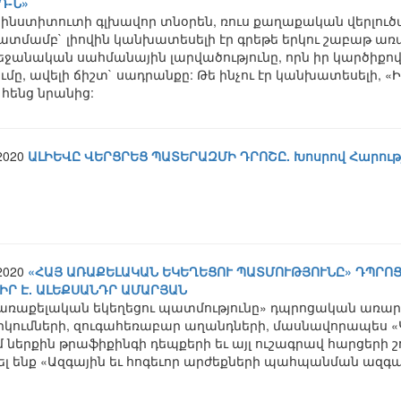
Դ-Ն»
 ինստիտուտի գլխավոր տնօրեն, ռուս քաղաքական վերլու
տմամբ` լիովին կանխատեսելի էր գրեթե երկու շաբաթ առաջ
ջանական սահմանային լարվածությունը, որն իր կարծիքով
մը, ավելի ճիշտ` սադրանքը: Թե ինչու էր կանխատեսելի, «Ի
ենց նրանից:
.2020
ԱԼԻԵՎԸ ՎԵՐՑՐԵՑ ՊԱՏԵՐԱԶՄԻ ԴՐՈՇԸ. Խոսրով Հարութ
.2020
«ՀԱՅ ԱՌԱՔԵԼԱԿԱՆ ԵԿԵՂԵՑՈՒ ՊԱՏՄՈՒԹՅՈՒՆԸ» ԴՊՐՈ
ԻՐ Է. ԱԼԵՔՍԱՆԴՐ ԱՄԱՐՅԱՆ
 առաքելական եկեղեցու պատմությունը» դպրոցական առարկ
րկումների, զուգահեռաբար աղանդների, մասնավորապես 
մ ներքին թրաֆիքինգի դեպքերի եւ այլ ուշագրավ հարցերի 
ցել ենք «Ազգային եւ հոգեւոր արժեքների պահպանման ա