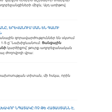
ադրբեջանցիների միջև: Այդ առիթով
ԱՆԸ, ԵՐԵՎԱՆՈՒՄ ՄԱՆ ԵՆ ԳԱԼՈՒ
Ն
անային զորավարժություններ են սկսում
 1-5-ը՝ Նախիջևանում:
Ցանցային
անի
կարծիքով՝ թուրք-ադրբեջանական
յ ժողովրդի վրա:
ախոսության տիտան, մի հսկա, որին
ԽԱՎՈՐ ՆՊԱՏԱԿԸ ՈՉ ԹԵ ՀԱՅԱՍՏԱՆՆ Է,