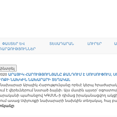
ՓԱՍՏԵՐ ԵՎ
ՏԵՍԱԴԱՐԱՆ
ԼՈՒՐԵՐ
Ա
ԴԱՐՁՈՒԹՅՈՒՆՆԵՐ
.2020
ԱՐԱՅԻԿ ՀԱՐՈՒԹՅՈՒՆՅԱՆԸ ՔԱՆԴՈՒՄ Է ՍՈՒՍՈՒՓՈՒՍ, Ս
ՒՌՔԻ ՆԱԽԿԻՆ ՆԱԽԱՐԱՐԻ ՏԵՂԱԿԱԼ
նախարար Արայիկ Հարությունյանը որեւէ կերպ հրաժարական
ում է վերեւներում նստած ձայնի։ Այս մասին այսօր՝ օգոստո
արականի պահանջով ԿԳՄՍՆ-ի դիմաց իրականացվող ակցիա
յցում ասաց Սփյուռքի նախարարի նախկին տեղակալ, հայ 
ոնյանը
։