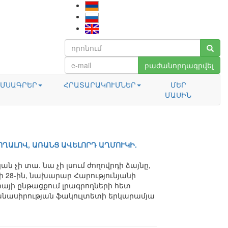
բաժանորդագրվել
ՄՍԱԳՐԵՐ
ՀՐԱՏԱՐԱԿՈՒՄՆԵՐ
ՄԵՐ
ՄԱՍԻՆ
ՈՂԱԼՈՎ, ԱՌԱՆՑ ԱՎԵԼՈՐԴ ԱՂՄՈՒԿԻ.
 չի տա. նա չի լսում ժողովրդի ձայնը,
սի 28-ին, նախարար Հարությունյանի
յի ընթացքում լրագրողների հետ
բանասիրության ֆակուլտետի երկարամյա