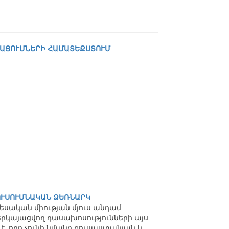
ԱՑՈՒՄՆԵՐԻ ՀԱՄԱՏԵՔՍՏՈՒՄ
 ՈՒՍՈՒՄՆԱԿԱՆ ՁԵՌՆԱՐԿ
սական միության մյուս անդամ
րկայացվող դասախոսությունների այս
, որը չունի նմանը ռուսաստանյան և