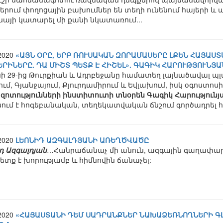
երում փողոցային բախումներ են տեղի ունենում հայերի և 
նայի կատարել մի քանի նկատառում...
.2020
«ԱՅՆ ՕՐԸ, ԵՐԲ ՌՈՒՍԱԿԱՆ ԶՈՐԱՄԱՍԵՐԸ ԼՔԵՆ ՀԱՅԱՍՏ
ԵՐԻՆԵՐԸ. ԴԱ ՄԻՇՏ ՊԵՏՔ Է ՀԻՇԵԼ». ԳԱԳԻԿ ՀԱՐՈՒԹՅՈՒՆՅԱ
սի 29-ից Թուրքիան և Ադրբեջանը համատեղ լայնածավալ պլ
ւմ, Գյանջայում, Քյուրդամիրում և Եվլախում, իսկ օգոստոսի
զոտությունների ինստիտուտի տնօրեն Գագիկ Հարությունյ
ւմ է հոգեբանական, տեղեկատվական ճնշում գործադրել հա
.2020
ԼԵՈՆԻԴ ԱԶԳԱԼԴՅԱՆԻ ԱՌԵՂԾՎԱԾԸ
դ Ազգալդյան
…Հանրաճանաչ մի անուն, ազգային գաղափար
ետք է խորությամբ և հիմնովին ճանաչել:
.2020
«ՀԱՅԱՍՏԱՆԻ ԴԵՄ ՍԱԴՐԱՆՔՆԵՐ ՆԱԽԱՁԵՌՆՈՂՆԵՐԻ ԳԼ