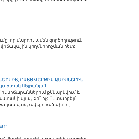
մը, որ մարդու ամեն գործողություն`
ավիճակային կողմնորոշման հետ:
 ՆԵՐՍԻՑ, ԲԱՅՑ ՎԵՐՋԻՆ ԱՄԻՍՆԵՐԻՆ
Սպարտակ Սեյրանյան
ու սրճարաններում քննարկվում է.
ստանի վրա, թե՞ ոչ: Ու տարբեր՝
ռադատված, ավելի հաճախ` ոչ:
ՌՔԸ
՝ վերջին օրերին աշխարհի տարբեր