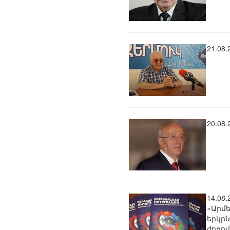
21.08
20.08
14.08
«Արմ
երկր
ժողով