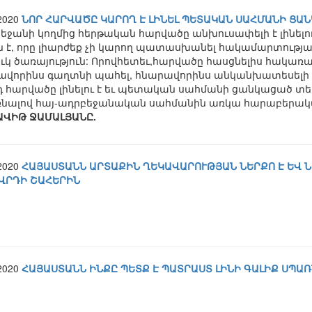
.2020
ՆՈՐ ՀԱՐՎԱԾԸ ԿԱՐՈՂ Է ԼԻՆԵԼ ՊԵՏԱԿԱՆ ՍԱՀՄԱՆԻ ՑԱ
եջանի կողմից հերթական հարվածը անխուսափելի է լինելու,
 է, որը լիարժեք չի կարող պատասխանել հակամարտությա
կ ծառայություն: Որովհետեւ,հարվածը հասցնելիս հակառակ
ավորինս գաղտնի պահել, հնարավորինս անկանխատեսելի դա
դ հարվածը լինելու է եւ պետական սահմանի ցանկացած տեղ
առնալով հայ-ադրբեջանական սահմանին առկա հարաբերակ
ԱՎԻԹ ՋԱՄԱԼՅԱՆԸ.
.2020
ՀԱՅԱՍՏԱՆՆ ԱՐՏԱՔԻՆ ՂԵԿԱՎԱՐՈՒԹՅԱՆ ՆԵՐՔՈ Է ԵՎ 
ՎՐԴԻ ՇԱՀԵՐԻՆ
.2020
ՀԱՅԱՍՏԱՆՆ ԻՆՔԸ ՊԵՏՔ Է ՊԱՏՐԱՍՏ ԼԻՆԻ ԳԱԼԻՔ ՍՊԱ