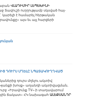
ծաբան
ՎԼԱԴԻՄԻՐ ԼԵՊԵԽԻՆԻ
 Տավուշի ուղղությամբ սկսված հայ-
` կարելի է համարել հերթական
րավունքը» այս եւ այլ հարցերի
յունյան
ՑԻՑ ԴՈՒՐՍ ՄՂԵԼԸ ՆՊԱՏԱԿՈՒՂՂՎԱԾ
աներից դուրս մղելու ակտիվ
«Կյանքի խոսք» աղանդի ակտիվացման,
շուրջ «Իրավունք TV»-ի տաղավարում
զգային ճակատ» ՀԿ նախագահ
ԱԼԵՔՍԱՆԴՐ