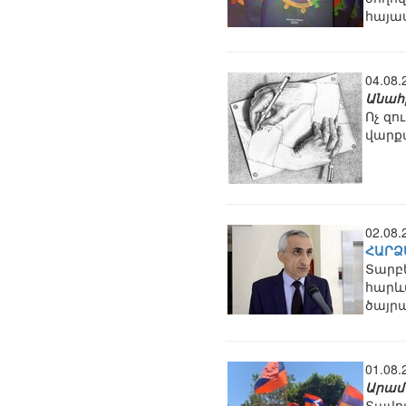
հայա
04.08
Անահ
Ոչ զո
վարքա
02.08
ՀԱՐՁ
Տարբե
հարևա
ծայր
01.08
Արամ
Տավո