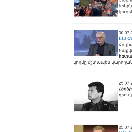
երկրն
կուզե
30.07
ԵՆԻՉ
Հուլի
Բաքվո
հետա
կողմը մշտապես կարողանո
25.07
Լեոնի
դեռ պ
25.07