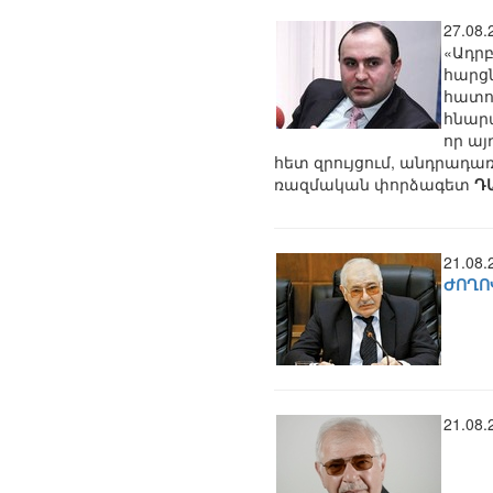
27.08
«Ադրբ
հարցն
հատու
հնար
որ այ
հետ զրույցում, անդրադ
ռազմական փորձագետ
Դ
21.08
ԺՈՂՈ
21.08