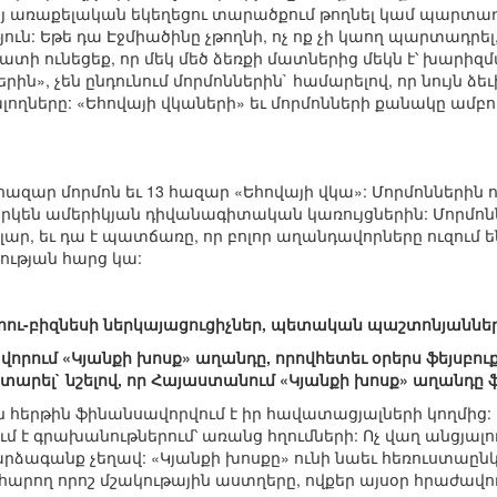
այ առաքելական եկեղեցու տարածքում թողնել կամ պարտադր
: Եթե դա Էջմիածինը չթողնի, ոչ ոք չի կաող պարտադրել,
ի ունեցեք, որ մեկ մեծ ձեռքի մատներից մեկն է՝ խարիզմա
րին», չեն ընդունում մորմոններին` համարելով, որ նույն ձե
լողները: «Եհովայի վկաների» եւ մորմոնների քանակը ամբող
 հազար մորմոն եւ 13 հազար «Եհովայի վկա»: Մորմոններին ո
կեն ամերիկյան դիվանագիտական կառույցներին: Մորմոնն
 դոլար, եւ դա է պատճառը, որ բոլոր աղանդավորները ուզում
ության հարց կա:
 շոու-բիզնեսի ներկայացուցիչներ, պետական պաշտոնյաննե
սավորում «Կյանքի խոսք» աղանդը, որովհետեւ օրերս ֆեյս
ատարել` նշելով, որ Հայաստանում «Կյանքի խոսք» աղանդը 
 հերթին ֆինանսավորվում է իր հավատացյալների կողմից: Ե
մ է գրախանութներում՝ առանց հղումների: Ոչ վաղ անցյալ
արձագանք չեղավ: «Կյանքի խոսքը» ունի նաեւ հեռուստաընկ
հարող որոշ մշակութային աստղերը, ովքեր այսօր հրաժավո