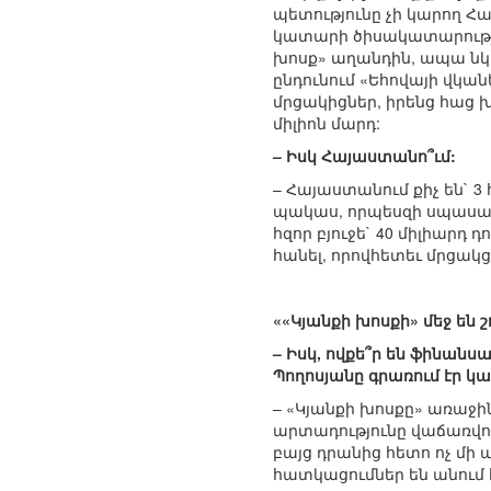
պետությունը չի կարող Հ
կատարի ծիսակատարություն
խոսք» աղանդին, ապա նկատ
ընդունում «Եհովայի վկանե
մրցակիցներ, իրենց հաց խ
միլիոն մարդ:
– Իսկ Հայաստանո՞ւմ:
– Հայաստանում քիչ են` 3
պակաս, որպեսզի սպասար
հզոր բյուջե` 40 միլիարդ
հանել, որովհետեւ մրցակց
««Կյանքի խոսքի» մեջ են
– Իսկ, ովքե՞ր են ֆինան
Պողոսյանը գրառում էր կ
– «Կյանքի խոսքը» առաջին
արտադությունը վաճառվու
բայց դրանից հետո ոչ մի 
հատկացումներ են անում 