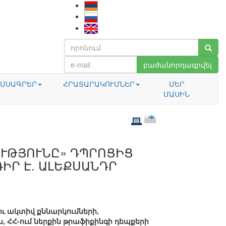
բաժանորդագրվել
ՄՍԱԳՐԵՐ
ՀՐԱՏԱՐԱԿՈՒՄՆԵՐ
ՄԵՐ
ՄԱՍԻՆ
ՈՒԹՅՈՒՆԸ» ԴՊՐՈՑԻՑ
ԻՐ Է. ԱԼԵՔՍԱՆԴՐ
ւ ակտիվ քննարկումների,
ՀՀ-ում ներքին թրաֆիքինգի դեպքերի