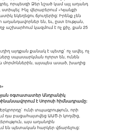
ել, որպեսզի Ձեր նշած կամ այլ աղանդ
 ստիպել: Ինչ վերաբերում «Կյանքի
տիկ եկեղեցու ճյուղերից: Իրենք չեն
ւի աղանդավորներ են, եւ, ըստ էության,
ջ աշխարհում կազմում է ոչ քիչ, քան 25
ւղիղ այդքան քանակ է պետք` ոչ ավել, ոչ
երը սպասարկման ոլորտ են, ունեն
 են մորմոններին, այսպես ասած, խաղից
ր»
բուքյան օգտատատեր Անդրանիկ
ֆինանսավորում է Սորոսի հիմնադրամը:
րկրորդը` ունի տպագրություն, որի
ում դա բացահայտվեց ԱԱԾ-ի կողմից,
երություն, այս աղանդին
ւմ են պետական հարկեր վճարելուց: