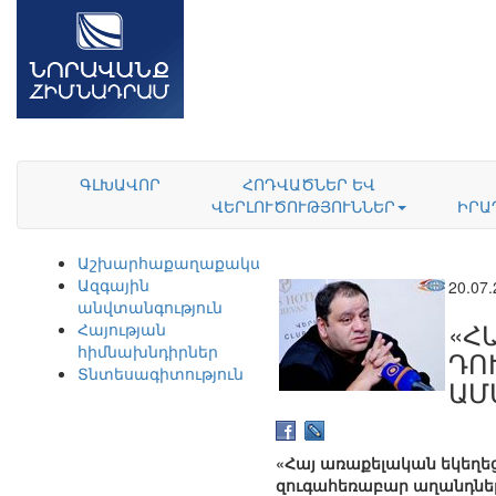
ԳԼԽԱՎՈՐ
ՀՈԴՎԱԾՆԵՐ ԵՎ
ՎԵՐԼՈՒԾՈՒԹՅՈՒՆՆԵՐ
ԻՐԱ
Աշխարհաքաղաքականություն
Ազգային
20.07
անվտանգություն
«Հ
Հայության
հիմնախնդիրներ
ԴՈ
Տնտեսագիտություն
ԱՄ
«Հայ առաքելական եկեղեց
զուգահեռաբար աղանդներ