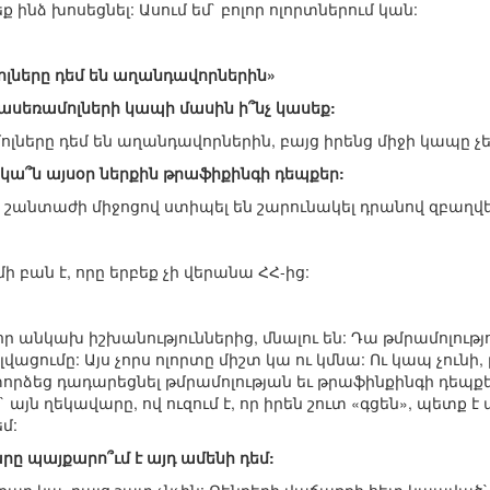
ք ինձ խոսեցնել: Ասում եմ` բոլոր ոլորտներում կան:
ոլները դեմ են աղանդավորներին»
ասեռամոլների կապի մասին ի՞նչ կասեք:
ոլները դեմ են աղանդավորներին, բայց իրենց միջի կապը չեմ
 կա՞ն այսօր ներքին թրաֆիքինգի դեպքեր:
երբ շանտաժի միջոցով ստիպել են շարունակել դրանով զբաղվե
մի բան է, որը երբեք չի վերանա ՀՀ-ից:
:
որ անկախ իշխանություններից, մնալու են: Դա թմրամոլությ
վացումը: Այս չորս ոլորտը միշտ կա ու կմնա: Ու կապ չունի
ձեց դադարեցնել թմրամոլության եւ թրաֆինքինգի դեպքե
 այն ղեկավարը, ով ուզում է, որ իրեն շուտ «գցեն», պետք 
մ:
արը պայքարո՞ւմ է այդ ամենի դեմ: