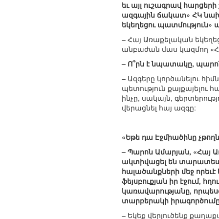
եւ այլ ուշագրավ հարցերի
ազգային ճակատ» ՀԿ նա
եկեղեցու պատմություն» ա
– Հայ Առաքելական եկեղեց
անբաժան մաս կազմող «Հա
– Ո՞րն է նպատակը, պարո
– Ազգերը կործանելու հի
պետություն քայքայելու 
ինչը, սակայն, գերտերու
վերացնել հայ ազգը:
«Եթե դա Էջմիածինը չթողնի
– Պարոն Ամարյան, «Հայ Ա
ակտիվացել են տարատեսա
հալածանքների մեջ որեւէ
ֆեյսբուքյան իր էջում, հղ
կառավարությանը, որպեսզ
տարբերակի իրագործումը
– Եկեք վերլուծենք քաղաք