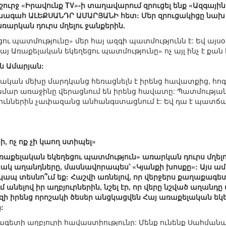
 շուրջ «Իրավունք TV»-ի տաղավարում զրուցել ենք «Ազգայ
խագահ ԱԼԵՔՍԱՆԴՐ ԱՄԱՐՅԱՆԻ հետ: Մեր զրուցակիցը նա
ռարկան դուրս մղելու ջանքերին.
ու պատմությունը» մեր հայ ազգի պատմությունն է: Եվ այս
յ Առաքելական եկեղեցու պատմությունը» ոչ այլ ինչ է ք
ն Ամարյան:
մնական մեխը մարդկանց հեռացնելն է իրենց հավատքից, հո
համար առաջինը վերացնում են իրենց հավատը: Պատմության
թյուններին չափազանց անհանգստացնում է: Եվ դա է պատճա
, ոչ ոք չի կաող ստիպել»
ռաքելական եկեղեցու պատմություն» առարկան դուրս մղելու
կ աղանդները, մասնավորապես՝ «Կյանքի խոսքը»: Այս ամե
 կապ տեսնո՞ւմ եք: Հաշվի առնելով, որ վերջերս քաղաքա
ում անելով իր աղբյուրներին, նշել էր, որ վերը նշված աղան
ի իրենց որոշակի ծեսեր անցկացվեն Հայ առաքելական եկեղ
:
ագետի աղբյուրի հավաստիությունը: Մենք ունենք Սահմանադ