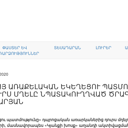
ՓԱՍՏԵՐ ԵՎ
ՏԵՍԱԴԱՐԱՆ
ԼՈՒՐԵՐ
Ա
ԴԱՐՁՈՒԹՅՈՒՆՆԵՐ
.2020
ԱՅ ԱՌԱՔԵԼԱԿԱՆ ԵԿԵՂԵՑՈՒ ՊԱՏՄ
ՒՐՍ ՄՂԵԼԸ ՆՊԱՏԱԿՈՒՂՂՎԱԾ ԾՐԱԳ
ԱՐՅԱՆ
ու պատմությունը» դպրոցական առարկաներից դուրս մղելո
ի, մասնավորապես «Կյանքի խոսք» աղանդի ակտիվացման, 