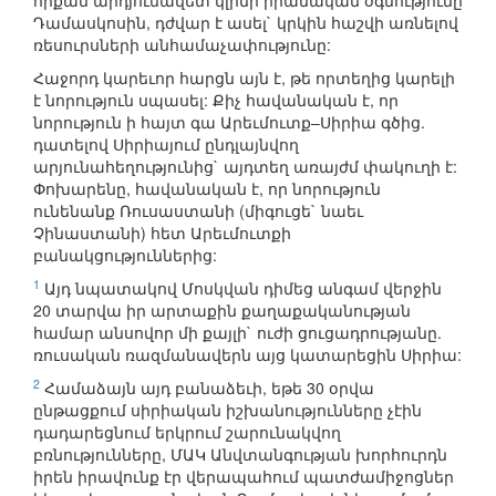
որքան արդյունավետ կլինի իրանական օգնությունը
Դամասկոսին, դժվար է ասել` կրկին հաշվի առնելով
ռեսուրսների անհամաչափությունը:
Հաջորդ կարեւոր հարցն այն է, թե որտեղից կարելի
է նորություն սպասել: Քիչ հավանական է, որ
նորություն ի հայտ գա Արեւմուտք–Սիրիա գծից.
դատելով Սիրիայում ընդլայնվող
արյունահեղությունից` այդտեղ առայժմ փակուղի է:
Փոխարենը, հավանական է, որ նորություն
ունենանք Ռուսաստանի (միգուցե` նաեւ
Չինաստանի) հետ Արեւմուտքի
բանակցություններից:
1
Այդ նպատակով Մոսկվան դիմեց անգամ վերջին
20 տարվա իր արտաքին քաղաքականության
համար անսովոր մի քայլի` ուժի ցուցադրությանը.
ռուսական ռազմանավերն այց կատարեցին Սիրիա:
2
Համաձայն այդ բանաձեւի, եթե 30 օրվա
ընթացքում սիրիական իշխանությունները չէին
դադարեցնում երկրում շարունակվող
բռնությունները, ՄԱԿ Անվտանգության խորհուրդն
իրեն իրավունք էր վերապահում պատժամիջոցներ