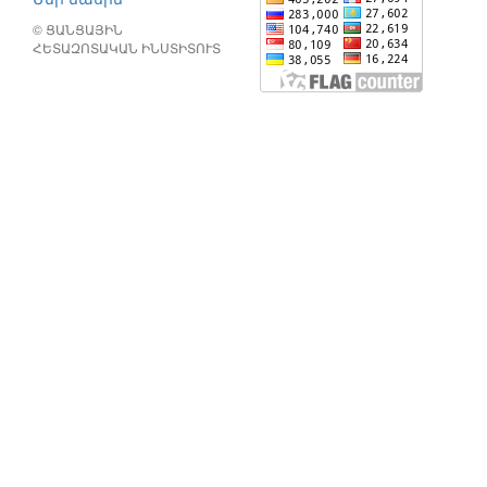
© ՑԱՆՑԱՅԻՆ
ՀԵՏԱԶՈՏԱԿԱՆ ԻՆՍՏԻՏՈՒՏ