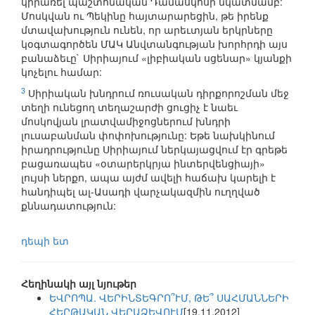
կիրառել պաշտոնական Դամասկոսի նկատմամբ:
Մոսկվան ու Պեկինը հայտարարեցին, թե իրենք
մտավախություն ունեն, որ արեւտյան երկրները
կօգտագործեն ՄԱԿ Անվտանգության խորհրդի այս
բանաձեւը` Սիրիայում «լիբիական սցենար» կյանքի
կոչելու համար:
3
Սիրիական խնդրում ռուսական դիրքորոշման մեջ
տեղի ունեցող տեղաշարժի ցուցիչ է նաեւ
մոսկովյան լրատվամիջոցներում խնդրի
լուսաբանման փոփոխությունը: Եթե նախկինում
իրադրությունը Սիրիայում ներկայացվում էր գրեթե
բացառապես «օտարերկրյա ինտերվենցիայի»
լույսի ներքո, ապա այժմ ավելի հաճախ կարելի է
հանդիպել ալ-Ասադի վարչակազմին ուղղված
քննադատություն:
դեպի ետ
Հեղինակի այլ նյութեր
ԵՎՐՈՊԱ. ՎԵՐԻՆՏԵԳՐՈ՞ՒՄ, ԹԵ՞ ՍԱՀՄԱՆՆԵՐԻ
ՀԵՐԹԱԿԱՆ ՎԵՐԱՁԵՎՈՒՄ
[19.11.2012]