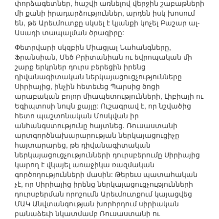
փորձագետներ, հաշվի առնելով վերջին շաբաթների
մի քանի իրադարձություններ, արդեն իսկ խոսում
են, թե Արեւմուտքը սկսել է կյանքի կոչել Բաշար ալ-
Ասադի տապալման ծրագիրը:
Փետրվարի սկզբին Միացյալ Նահանգները,
Ֆրանսիան, Մեծ Բրիտանիան ու եվրոպական մի
շարք երկրներ դուրս բերեցին իրենց
դիվանագիտական ներկայացուցչությունները
Սիրիայից, ինչին հետեւեց Պարսից ծոցի
արաբական բոլոր միապետությունների, Լիբիայի ու
Եգիպտոսի նույն քայլը: Ուշագրավ է, որ նշվածից
հետո պաշտոնական Մոսկվան իր
անհանգստությունը հայտնեց. Ռուսաստանի
արտգործնախարարության ներկայացուցիչը
հայտարարեց, թե դիվանագիտական
ներկայացուցչությունների դուրսբերումը Սիրիայից
կարող է վկայել առաջիկա ռազմական
գործողությունների մասին: Թերեւս պատահական
չէ, որ Սիրիայից իրենց ներկայացուցչությունների
դուրսբերման որոշումն Արեւմուտքում կայացվեց
ՄԱԿ Անվտանգության խորհրդում սիրիական
բանաձեւի նկատմամբ Ռուսաստանի ու