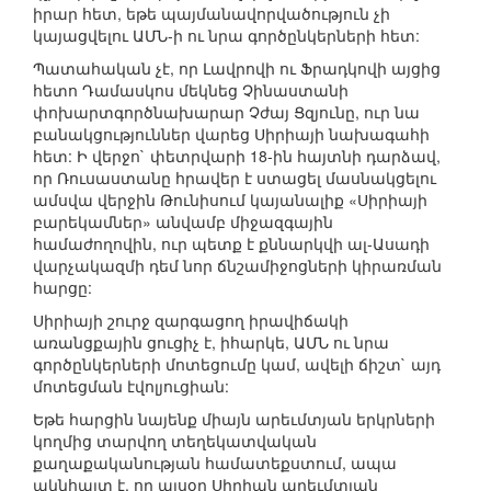
իրար հետ, եթե պայմանավորվածություն չի
կայացվելու ԱՄՆ-ի ու նրա գործընկերների հետ:
Պատահական չէ, որ Լավրովի ու Ֆրադկովի այցից
հետո Դամասկոս մեկնեց Չինաստանի
փոխարտգործնախարար Չժայ Ցզյունը, ուր նա
բանակցություններ վարեց Սիրիայի նախագահի
հետ: Ի վերջո` փետրվարի 18-ին հայտնի դարձավ,
որ Ռուսաստանը հրավեր է ստացել մասնակցելու
ամսվա վերջին Թունիսում կայանալիք «Սիրիայի
բարեկամներ» անվամբ միջազգային
համաժողովին, ուր պետք է քննարկվի ալ-Ասադի
վարչակազմի դեմ նոր ճնշամիջոցների կիրառման
հարցը:
Սիրիայի շուրջ զարգացող իրավիճակի
առանցքային ցուցիչ է, իհարկե, ԱՄՆ ու նրա
գործընկերների մոտեցումը կամ, ավելի ճիշտ` այդ
մոտեցման էվոլյուցիան:
Եթե հարցին նայենք միայն արեւմտյան երկրների
կողմից տարվող տեղեկատվական
քաղաքականության համատեքստում, ապա
ակնհայտ է, որ այսօր Սիրիան արեւմտյան