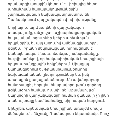
օրակարգի առաջին կետում է: Լիբիայից հետո
արեւմտյան հասարակություններին
շարունակաբար նախապատրաստում են
Դամասկոսում վարչակազմի փոփոխությանը:
Սիրիայում ալ-Ասադների վարչակազմի
տապալումը, անշուշտ, աշխարհաքաղաքական
հսկայական օգուտներ կբերի արեւմտյան
երկրներին, եւ այդ առումով ամենագլխավորը,
թերեւս, Իրանի մեկուսացման խորացումն է:
Սակայն առկա է նաեւ հետեւյալ հանգամանքը.
հաշվի առնելով, որ հակասիրիական կոալիցիայի
երկու առանցքային երկրներում` Միացյալ
Նահանգներում եւ Ֆրանսիայում, շուտով
նախագահական ընտրություններ են, իսկ
արտաքին քաղաքականությունն ավանդաբար
հանդիսացել է որպես հնարավորություն գործող
թեկնածուի համար, ուստի, թե՛ Օբամայի, թե՛
Սարկոզիի վարչակազմերի համար ցանկալի չի լինի
տանուլ տալը կամ նահանջը սիրիական հարցում:
Մինչդեռ, արեւմտյան կոալիցիան առայժմ միայն
մեծացնում է ճնշումը Դամասկոսի նկատմամբ: Որոշ