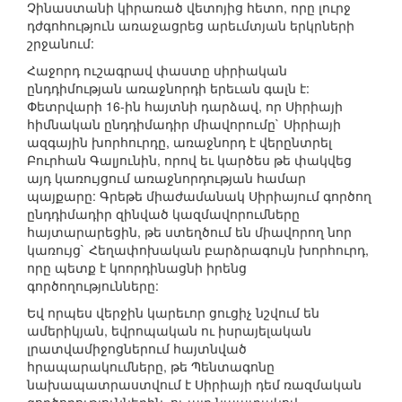
Չինաստանի կիրառած վետոյից հետո, որը լուրջ
դժգոհություն առաջացրեց արեւմտյան երկրների
շրջանում:
Հաջորդ ուշագրավ փաստը սիրիական
ընդդիմության առաջնորդի երեւան գալն է:
Փետրվարի 16-ին հայտնի դարձավ, որ Սիրիայի
հիմնական ընդդիմադիր միավորումը` Սիրիայի
ազգային խորհուրդը, առաջնորդ է վերընտրել
Բուրհան Գալյունին, որով եւ կարծես թե փակվեց
այդ կառույցում առաջնորդության համար
պայքարը: Գրեթե միաժամանակ Սիրիայում գործող
ընդդիմադիր զինված կազմավորումները
հայտարարեցին, թե ստեղծում են միավորող նոր
կառույց` Հեղափոխական բարձրագույն խորհուրդ,
որը պետք է կոորդինացնի իրենց
գործողությունները:
Եվ որպես վերջին կարեւոր ցուցիչ նշվում են
ամերիկյան, եվրոպական ու իսրայելական
լրատվամիջոցներում հայտնված
հրապարակումները, թե Պենտագոնը
նախապատրաստվում է Սիրիայի դեմ ռազմական