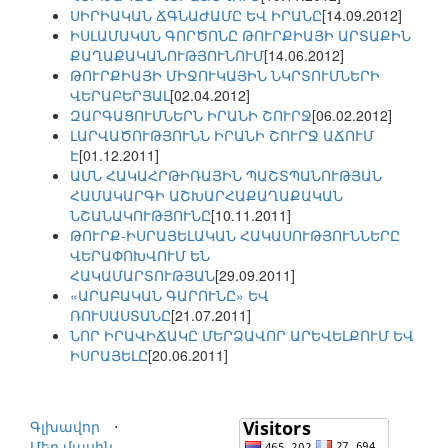
ՍԻՐԻԱԿԱՆ ՃԳՆԱԺԱՄԸ ԵՎ ԻՐԱՆԸ
[14.09.2012]
ԻՍԼԱՄԱԿԱՆ ԳՈՐԾՈՆԸ ԹՈՒՐՔԻԱՅԻ ԱՐՏԱՔԻՆ
ՔԱՂԱՔԱԿԱՆՈՒԹՅՈՒՆՈՒՄ
[14.06.2012]
ԹՈՒՐՔԻԱՅԻ ՄԻՋՈՒԿԱՅԻՆ ՆԿՐՏՈՒՄՆԵՐԻ
ՎԵՐԱԲԵՐՅԱԼ
[02.04.2012]
ԶԱՐԳԱՑՈՒՄՆԵՐՆ ԻՐԱՆԻ ՇՈՒՐՋ
[06.02.2012]
ԼԱՐՎԱԾՈՒԹՅՈՒՆՆ ԻՐԱՆԻ ՇՈՒՐՋ ԱՃՈՒՄ
Է
[01.12.2011]
ԱՄՆ ՀԱԿԱՀՐԹԻՌԱՅԻՆ ՊԱՇՏՊԱՆՈՒԹՅԱՆ
ՀԱՄԱԿԱՐԳԻ ԱՇԽԱՐՀԱՔԱՂԱՔԱԿԱՆ
ՆՇԱՆԱԿՈՒԹՅՈՒՆԸ
[10.11.2011]
ԹՈՒՐՔ-ԻՍՐԱՅԵԼԱԿԱՆ ՀԱԿԱՍՈՒԹՅՈՒՆՆԵՐԸ
ՎԵՐԱՓՈԽՎՈՒՄ ԵՆ
ՀԱԿԱՄԱՐՏՈՒԹՅԱՆ
[29.09.2011]
«ԱՐԱԲԱԿԱՆ ԳԱՐՈՒՆԸ» ԵՎ
ՌՈՒՍԱՍՏԱՆԸ
[21.07.2011]
ՆՈՐ ԻՐԱՎԻՃԱԿԸ ՄԵՐՁԱՎՈՐ ԱՐԵՎԵԼՔՈՒՄ ԵՎ
ԻՍՐԱՅԵԼԸ
[20.06.2011]
Գլխավոր
⋅
Մեր մասին