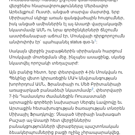
վերջինիս հնարավորությունները Մերձավոր
Արեւելքում: Ուստի, անցած տարվա մարտից, երբ
Սիրիայում սկիզբ առան զանգվածային հուզումներ,
իսկ անցած ամիսներին էլ ալ-Ասադի վարչակազմի
նկատմամբ ԱՄՆ ու նրա գործընկերների ճնշումն
աստիճանաբար աճում էր, Մոսկվայի դիրքորոշումն
1
անփոփոխ էր` պահպանել status quo-ն
:
Սակայն վերջին շաբաթներին սիրիական հարցում
Մոսկվայի մոտեցման մեջ, ինչպես ասացինք, սկսեց
նկատվել որոշակի տեղաշարժ:
Այն բանից հետո, երբ փետրվարի 4-ին Մոսկվան ու
Պեկինը վետո կիրառեցին ՄԱԿ Անվտանգության
խորհրդում ԱՄՆ, Ֆրանսիայի ու Մեծ Բրիտանիայի
2
առաջարկած բանաձեւի նկատմամբ
, փետրվարի
7-ին Դամասկոս ժամանեցին Ռուսաստանի
արտաքին գործերի նախարար Սերգեյ Լավրովը եւ
Արտաքին հետախուզության ծառայության տնօրեն
Միխայիլ Ֆրադկովը: Չնայած Սիրիայի նախագահ
Բաշար ալ-Ասադի հետ վերջիններիս
բանակցությունների վերաբերյալ պաշտոնական
ձեւակերպումներից բացի ոչինչ չհրապարակվեց,