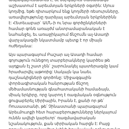
աշխատում է արեւմտյան երկրների օգտին: Մյուս
կողմից, եթե դիտարկում ենք կողմերի ռեսուրսները,
առավելությունը դարձյալ արեւմտյան երկրներինն
է: Հետեւաբար` ԱՄՆ-ի ու նրա գործընկերների
համար գոնե առայժմ անտրամաբանական է
նահանջել, եւ առաջիկայում ճնշումն ալ-Ասադի
վարչակազմի նկատմամբ պետք է որ միայն
ուժեղանա:
Այս պարագայում Բաշար ալ-Ասադի համար
գոյություն ունեցող տարբերակները կարծես թե
այդքան էլ շատ չեն` շարունակել պատերազմը կամ
հրաժարվել աթոռից: Սակայն կա նաեւ
դաշնակիցների գործոնը: Միջազգային
փորձագիտական հանրության ճնշող
մեծամասնության գնահատականի համաձայն,
միակ երկիրը, որը կարող է ռազմական օգնություն
ցուցաբերել Սիրիային, Իրանն է, քանի որ թե՛
Ռուսաստանի, թե՛ Չինաստանի պարագայում
Արեւմուտքի հետ հարաբերությունները ներկայում
ունեն ավելի կարեւոր` ռազմավարական
նշանակություն, քան սիրիական հարցն է: Բայց