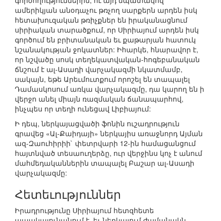
գործողություններին, ու այդ նպատակով
ամերիկյան անօդաչու թռչող սարքերն արդեն իսկ
հետախուզական թռիչքներ են իրականացնում
սիրիական տարածքում, որ Սիրիայում արդեն իսկ
գործում են բրիտանական եւ քաթարյան հատուկ
նշանակության ջոկատներ: Իհարկե, հնարավոր է,
որ նշվածը սոսկ տեղեկատվական-հոգեբանական
ճնշում է ալ-Ասադի վարչակազմի նկատմամբ,
սակայն, եթե Արեւմուտքում որոշել են տապալել
Դամասկոսում առկա վարչակազմը, դա կարող են ի
վերջո անել միայն ռազմական ճանապարհով,
ինչպես որ տեղի ունեցավ Լիբիայում:
Ի դեպ, ներկայացվածի ֆոնին ուշադրություն
գրավեց «Ալ-Քաիդայի» ներկայիս առաջնորդ Այման
ազ-Զաուհիրիի` փետրվարի 12-ին համացանցում
հայտնված տեսաուղերձը, ուր վերջինս կոչ է անում
մահմեդականներին տապալել Բաշար ալ-Ասադի
վարչակազմը:
Հետեւություններ
Իրադրությունը Սիրիայում հետզհետե
ապակայունանում է, եւ ներկայում ժամանակն