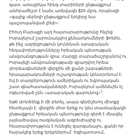
զատ, առաջիկա հինգ տարիների ընթացքում
անհրաժեշտ է նաեւ առնվազն $20 մլրդ, որպեսզի
«գալիք սերնդի ընթացքում երկիրը եւս
պաշտպանված լինի»:
Էհուդ Բարաքի այդ հայտարարությունը հնչեց
Իսրայելում շարունակվող քննարկումների ֆոնին,
թե ինչ ազդեցություն կունենան արաբական
հեղափոխությունները հրեական պետության
անվտանգության վրա: Հարցը տարածաշրջանով ու
Իսրայելի անվտանգությամբ զբաղվող հրեա
փորձագետների վերջին մի քանի շաբաթների
հրապարակումների ուշադրության կենտրոնում է:
Եվ ի տարբերություն ամերիկյան ու եվրոպական
շատ գնահատականների, Իսրայելում ամենեւին էլ
2
ոգեւորված չեն «արաբական գարունով»
:
Եթե փորձենք ի մի բերել, ապա գերիշխող միտքը
հետեւյալն է. վերջին մոտ երեք ու կես տասնամյակի
ընթացքում հրեական պետությունը զերծ է մնացել
լայնածավալ ռազմական ագրեսիայից ու
հնարավորություն է ունեցել զարգանալու, քանի որ
հարակից երեք երկրներում` Եգիպտոսում,