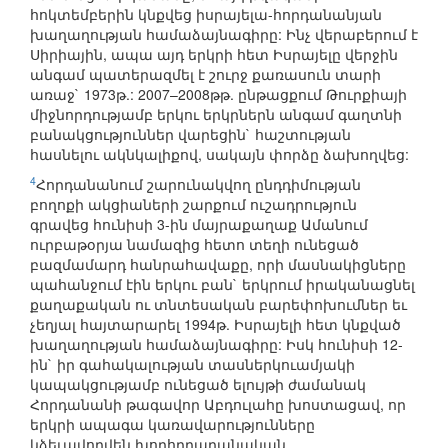
հոկտեմբերին կնքվեց իսրայելա-հորդանանյան
խաղաղության համաձայնագիրը: Ինչ վերաբերում է
Սիրիային, ապա այդ երկրի հետ Իսրայելը վերջին
անգամ պատերազմել է շուրջ քառասուն տարի
առաջ` 1973թ.: 2007–2008թթ. ընթացքում Թուրքիայի
միջնորդությամբ երկու երկրներն անգամ գաղտնի
բանակցություններ վարեցին` հաշտության
հասնելու ակնկալիքով, սակայն փորձը ձախողվեց:
4
Հորդանանում շարունակվող ընդդիմության
բողոքի ակցիաների շարքում ուշադրություն
գրավեց հունիսի 3-ին մայրաքաղաք Ամանում
ուրբաթօրյա նամազից հետո տեղի ունեցած
բազմամարդ հանրահավաքը, որի մասնակիցները
պահանջում էին երկու բան` երկրում իրականացնել
քաղաքական ու տնտեսական բարեփոխումներ եւ
չեղյալ հայտարարել 1994թ. Իսրայելի հետ կնքված
խաղաղության համաձայնագիրը: Իսկ հունիսի 12-
ին` իր գահակալության տասներկուամյակի
կապակցությամբ ունեցած ելույթի ժամանակ
Հորդանանի թագավոր Աբդուլահը խոստացավ, որ
երկրի ապագա կառավարությունները
կձեւավորվեն խորհրդարանական