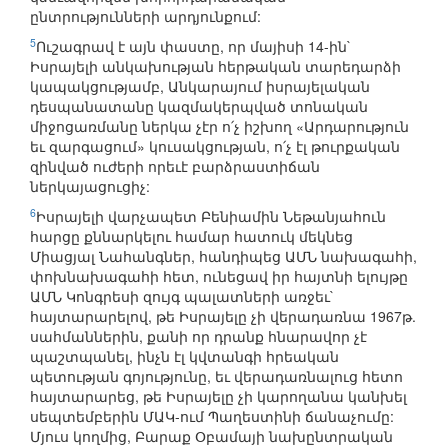
ընտրությունների արդյունքում:
5
Ուշագրավ է այն փաստը, որ մայիսի 14-ին`
Իսրայելի անկախության հերթական տարեդարձի
կապակցությամբ, Անկարայում իսրայելական
դեսպանատանը կազմակերպված տոնական
միջոցառմանը ներկա չէր ո՛չ իշխող «Արդարություն
եւ զարգացում» կուսակցության, ո՛չ էլ թուրքական
զինված ուժերի որեւէ բարձրաստիճան
ներկայացուցիչ:
6
Իսրայելի վարչապետ Բենիամին Նեթանյահուն
հարցը քննարկելու համար հատուկ մեկնեց
Միացյալ Նահանգներ, հանդիպեց ԱՄՆ նախագահի,
փոխնախագահի հետ, ունեցավ իր հայտնի ելույթը
ԱՄՆ Կոնգրեսի զույգ պալատների առջեւ`
հայտարարելով, թե Իսրայելը չի վերադառնա 1967թ.
սահմաններին, քանի որ դրանք հնարավոր չէ
պաշտպանել, ինչն էլ կվտանգի հրեական
պետության գոյությունը, եւ վերադառնալուց հետո
հայտարարեց, թե Իսրայելը չի կարողանա կանխել
սեպտեմբերին ՄԱԿ-ում Պաղեստինի ճանաչումը:
Մյուս կողմից, Բարաք Օբամայի նախընտրական