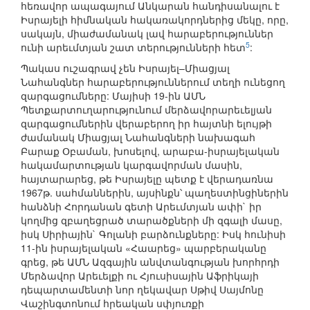
հեռավոր ապագայում Անկարան հանդիսանալու է
Իսրայելի հիմնական հակառակորդներից մեկը, որը,
սակայն, միաժամանակ լավ հարաբերություններ
5
ունի արեւմտյան շատ տերությունների հետ
:
Պակաս ուշագրավ չեն Իսրայել–Միացյալ
Նահանգներ հարաբերություններում տեղի ունեցող
զարգացումները: Մայիսի 19-ին ԱՄՆ
Պետքարտուղարությունում մերձավորարեւելյան
զարգացումներին վերաբերող իր հայտնի ելույթի
ժամանակ Միացյալ Նահանգների նախագահ
Բարաք Օբաման, խոսելով, արաբա-իսրայելական
հակամարտության կարգավորման մասին,
հայտարարեց, թե Իսրայելը պետք է վերադառնա
1967թ. սահմաններին, այսինքն՝ պաղեստինցիներին
հանձնի Հորդանան գետի Արեւմտյան ափի` իր
կողմից զբաղեցրած տարածքների մի զգալի մասը,
իսկ Սիրիային` Գոլանի բարձունքները: Իսկ հունիսի
11-ին իսրայելական «Հաարեց» պարբերականը
գրեց, թե ԱՄՆ Ազգային անվտանգության խորհրդի
Մերձավոր Արեւելքի ու Հյուսիսային Աֆրիկայի
դեպարտամենտի նոր ղեկավար Սթիվ Սայմոնը
Վաշինգտոնում հրեական սփյուռքի