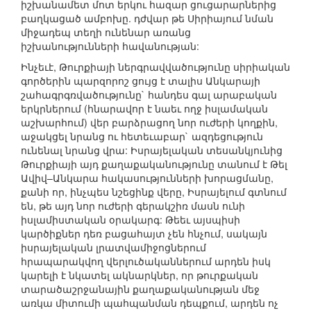
իշխանամետ մոտ երկու հազար ցուցարարներից
բաղկացած ամբոխը. դժվար թե Սիրիայում նման
միջադեպ տեղի ունենար առանց
իշխանությունների հավանության:
Ինչեւէ, Թուրքիայի ներգրավվածությունը սիրիական
գործերին պարզորոշ ցույց է տալիս Անկարայի
շահագրգռվածությունը` հանդես գալ արաբական
երկրներում (հնարավոր է նաեւ ողջ իսլամական
աշխարհում) վեր բարձրացող նոր ուժերի կողքին,
աջակցել նրանց ու հետեւաբար` ազդեցություն
ունենալ նրանց վրա: Իսրայելական տեսանկյունից
Թուրքիայի այդ քաղաքականությունը տանում է Թել
Ավիվ–Անկարա հակասությունների խորացմանը,
քանի որ, ինչպես նշեցինք վերը, Իսրայելում գտնում
են, թե այդ նոր ուժերի գերակշիռ մասն ունի
իսլամիստական օրակարգ: Թեեւ այսպիսի
կարծիքներ դեռ բացահայտ չեն հնչում, սակայն
իսրայելական լրատվամիջոցներում
հրապարակվող վերլուծականներում արդեն իսկ
կարելի է նկատել ակնարկներ, որ թուրքական
տարածաշրջանային քաղաքականության մեջ
առկա միտումի պահպանման դեպքում, արդեն ոչ