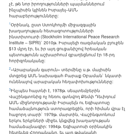
չէ, թե նոր իրողությունների պայմաններում
ինչպիսին կլինեն Իսրայել–ԱՄՆ
հարաբերությունները:
1
Օրինակ, ըստ Ստոկհոլմի միջազգային
խաղաղության հետազոտությունների
ինստիտուտի (Stockholm International Peace Research
Institute – SIPRI)` 2010թ. Իսրայելի ռազմական բյուջեն
$13 մլրդ էր, եւ իր այդ ցուցանիշով հրեական
պետությունն աշխարհում զբաղեցնում էր 18-րդ
հորիզոնականը:
2
«Արաբական գարուն» տերմինը ս.թ. մայիսին
մտցրեց ԱՄՆ նախագահ Բարաք Օբաման` նկատի
ունենալով արաբական հեղափոխությունները:
3
Ինչպես հայտնի է, 1978թ. սեպտեմբերին
Վաշինգտոնից ոչ հեռու գտնվող Քեմփ Դեւիդում
ԱՄՆ միջնորդությամբ Իսրայելն ու Եգիպտոսը
համաձայնություն ստորագրեցին, որի հիման վրա էլ
հաջորդ տարի` 1979թ. մարտին, Վաշինգտոնում
երկու երկրների միջեւ կնքվեց խաղաղության
համաձայնագիր: 1994թ. Եգիպտոսի օրինակին
հետեւեց Հորդանանը, եւ այդ թվականի