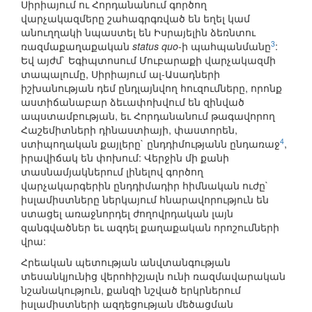
Սիրիայում ու Հորդանանում գործող
վարչակազմերը շահագրգռված են եղել կամ
անուղղակի նպաստել են Իսրայելին ձեռնտու
3
ռազմաքաղաքական
status quo
-ի պահպանմանը
:
Եվ այժմ` Եգիպտոսում Մուբարաքի վարչակազմի
տապալումը, Սիրիայում ալ-Ասադների
իշխանության դեմ ընդլայնվող հուզումները, որոնք
աստիճանաբար ձեւափոխվում են զինված
ապստամբության, եւ Հորդանանում թագավորող
Հաշեմիտների դինաստիայի, փաստորեն,
4
ստիպողական քայլերը` ընդդիմությանն ընդառաջ
,
իրավիճակ են փոխում: Վերջին մի քանի
տասնամյակներում լինելով գործող
վարչակարգերին ընդդիմադիր հիմնական ուժը`
իսլամիստները ներկայում հնարավորություն են
ստացել առաջնորդել ժողովրդական լայն
զանգվածներ եւ ազդել քաղաքական որոշումների
վրա:
Հրեական պետության անվտանգության
տեսանկյունից վերոհիշյալն ունի ռազմավարական
նշանակություն, քանզի նշված երկրներում
իսլամիստների ազդեցության մեծացման