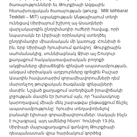
ծառայությունների եւ Թուրքիայի Ազգային
հետախուզական ծառայության (թուրք.` Milli Istihbarat
Teskilati – MIT) աջակցության Անթալիայում տեղի
ունեցավ Սիրիայում իշխող ալ-Ասադների
վարչակարգին ընդդիմադիր ուժերի հավաք, որի
նպատակն էր Լիբիայի օրինակով ստեղծել
ընդդիմադիր միասնական մի կառույց: Հունիսի 6-
ին, երբ Սիրիայի հյուսիսում գտնվող` Թուրքիային
սահմանակից, սուննիաբնակ Ջիսր ալ-Շուղուր
քաղաքում հակակառավարական բողոքի
ակցիաները վերաճեցին զինված ապստամբության,
անգամ սիրիական աղբյուրները գրեցին Բաշար
Ասադին հավատարիմ զորամիավորումների դեմ
մարտնչող թուրքական ծագմամբ զինյալների
մասին: Նշված քաղաքում ստեղծված իրավիճակի
լրջության մասին էր խոսում այն, որ Դամասկոսը
կարողացավ միայն մեկ շաբաթվա ընթացքում ճնշել
ապստամբությունը` հյուսիս տեղափոխելով
բանակի էլիտար զորամիավորումներ: Սակայն ինչն
է ուշագրավ. այդ ամենից հետո` հունիսի 13-ին,
Սիրիայի մայրաքաղաքում գտնվող Թուրքիայի
դեսպանատան վրա հարձակում գործեց