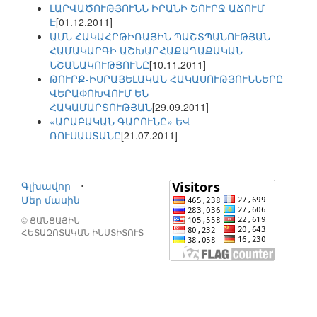
ԼԱՐՎԱԾՈՒԹՅՈՒՆՆ ԻՐԱՆԻ ՇՈՒՐՋ ԱՃՈՒՄ
Է
[01.12.2011]
ԱՄՆ ՀԱԿԱՀՐԹԻՌԱՅԻՆ ՊԱՇՏՊԱՆՈՒԹՅԱՆ
ՀԱՄԱԿԱՐԳԻ ԱՇԽԱՐՀԱՔԱՂԱՔԱԿԱՆ
ՆՇԱՆԱԿՈՒԹՅՈՒՆԸ
[10.11.2011]
ԹՈՒՐՔ-ԻՍՐԱՅԵԼԱԿԱՆ ՀԱԿԱՍՈՒԹՅՈՒՆՆԵՐԸ
ՎԵՐԱՓՈԽՎՈՒՄ ԵՆ
ՀԱԿԱՄԱՐՏՈՒԹՅԱՆ
[29.09.2011]
«ԱՐԱԲԱԿԱՆ ԳԱՐՈՒՆԸ» ԵՎ
ՌՈՒՍԱՍՏԱՆԸ
[21.07.2011]
Գլխավոր
⋅
Մեր մասին
© ՑԱՆՑԱՅԻՆ
ՀԵՏԱԶՈՏԱԿԱՆ ԻՆՍՏԻՏՈՒՏ