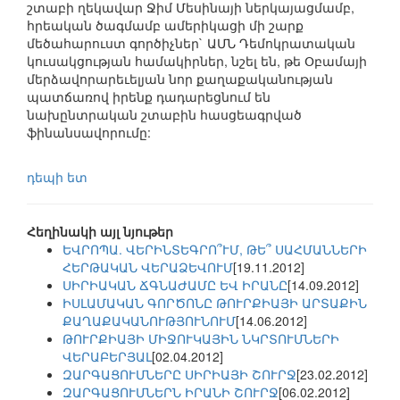
շտաբի ղեկավար Ջիմ Մեսինայի ներկայացմամբ,
հրեական ծագմամբ ամերիկացի մի շարք
մեծահարուստ գործիչներ` ԱՄՆ Դեմոկրատական
կուսակցության համակիրներ, նշել են, թե Օբամայի
մերձավորարեւելյան նոր քաղաքականության
պատճառով իրենք դադարեցնում են
նախընտրական շտաբին հասցեագրված
ֆինանսավորումը:
դեպի ետ
Հեղինակի այլ նյութեր
ԵՎՐՈՊԱ. ՎԵՐԻՆՏԵԳՐՈ՞ՒՄ, ԹԵ՞ ՍԱՀՄԱՆՆԵՐԻ
ՀԵՐԹԱԿԱՆ ՎԵՐԱՁԵՎՈՒՄ
[19.11.2012]
ՍԻՐԻԱԿԱՆ ՃԳՆԱԺԱՄԸ ԵՎ ԻՐԱՆԸ
[14.09.2012]
ԻՍԼԱՄԱԿԱՆ ԳՈՐԾՈՆԸ ԹՈՒՐՔԻԱՅԻ ԱՐՏԱՔԻՆ
ՔԱՂԱՔԱԿԱՆՈՒԹՅՈՒՆՈՒՄ
[14.06.2012]
ԹՈՒՐՔԻԱՅԻ ՄԻՋՈՒԿԱՅԻՆ ՆԿՐՏՈՒՄՆԵՐԻ
ՎԵՐԱԲԵՐՅԱԼ
[02.04.2012]
ԶԱՐԳԱՑՈՒՄՆԵՐԸ ՍԻՐԻԱՅԻ ՇՈՒՐՋ
[23.02.2012]
ԶԱՐԳԱՑՈՒՄՆԵՐՆ ԻՐԱՆԻ ՇՈՒՐՋ
[06.02.2012]