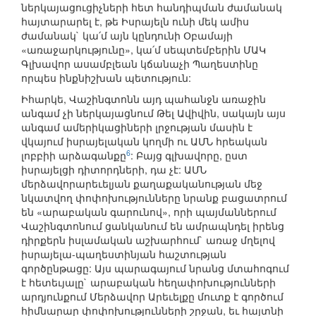
ներկայացուցիչների հետ հանդիպման ժամանակ
հայտարարել է, թե Իսրայելն ունի մեկ ամիս
ժամանակ` կա՛մ այն կընդունի Օբամայի
«առաջարկությունը», կա՛մ սեպտեմբերին ՄԱԿ
Գլխավոր ասամբլեան կճանաչի Պաղեստինը
որպես ինքնիշխան պետություն:
Իհարկե, Վաշինգտոնն այդ պահանջն առաջին
անգամ չի ներկայացնում Թել Ավիվին, սակայն այս
անգամ ամերիկացիների լրջության մասին է
վկայում իսրայելական կողմի ու ԱՄՆ հրեական
6
լոբբիի արձագանքը
: Բայց գլխավորը, ըստ
իսրայելցի դիտորդների, դա չէ: ԱՄՆ
մերձավորարեւելյան քաղաքականության մեջ
նկատվող փոփոխությունները նրանք բացատրում
են «արաբական գարունով», որի պայմաններում
Վաշինգտոնում ցանկանում են ամրապնդել իրենց
դիրքերն իսլամական աշխարհում` առաջ մղելով
իսրայելա-պաղեստինյան հաշտության
գործընթացը: Այս պարագայում նրանց մտահոգում
է հետեւյալը` արաբական հեղափոխությունների
արդյունքում Մերձավոր Արեւելքը մուտք է գործում
հիմնարար փոփոխությունների շրջան, եւ հայտնի