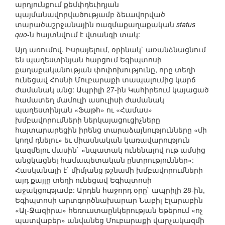
արդյունքում քեմփդեւիդյան
պայմանավորվածությամբ ձեւավորված
տարածաշրջանային ռազմաքաղաքական
status
quo
-ն հայտնվում է վտանգի տակ:
Այդ առումով, Իսրայելում, օրինակ` առանձնացնում
են պաղեստինյան հարցում Եգիպտոսի
քաղաքականության փոփոխությունը, որը տեղի
ունեցավ Հոսնի Մուբարաքի տապալումից կարճ
ժամանակ անց: Ապրիլի 27-ին Կահիրեում կայացած
համատեղ մամուլի ասուլիսի ժամանակ
պաղեստինյան «Ֆաթհ» ու «Համաս»
խմբավորումների ներկայացուցիչները
հայտարարեցին իրենց տարաձայնությունները «մի
կողմ դնելու» եւ միասնական կառավարություն
կազմելու մասին` «նպատակ ունենալով ութ ամսից
անցկացնել համապետական ընտրություններ»:
Հասկանալի է` միմյանց թշնամի խմբավորումների
այդ քայլը տեղի ունեցավ Եգիպտոսի
աջակցությամբ: Արդեն հաջորդ օրը` ապրիլի 28-ին,
Եգիպտոսի արտգործնախարար Նաբիլ Էլարաբին
«Ալ-Ջազիրա» հեռուստաընկերության եթերում «ոչ
պատվաբեր» անվանեց Մուբարաքի վարչակազմի