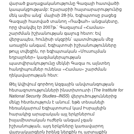
վարած քաղաքականությունը Գազայի հատվածի
կապակցությամբ: Էլարաբիի հայտարարությունից
մեկ ամիս անց` մայիսի 28-ին, Եգիպտոսը բացեց
Գազայի հատված տանող «Ռաֆահ» անցակետը,
որը փակվել էր 2007թ.` Գազայում «Համաս»
շարժման իշխանության գալուց հետո: Եվ
վերջապես, հունիսի սկզբին` պատմության մեջ
առաջին անգամ, Եգիպտոսի իշխանությունները
թույլ տվեցին, որ եգիպտական «Մուսուլման
եղբայրներ» կազմակերպության
պատվիրակությունը մեկնի Գազա ու այնտեղ
հանդիպումներ ունենա «Համաս» շարժման
ղեկավարության հետ:
Թել Ավիվում գործող Ազգային անվտանգության
հետազոտությունների ինստիտուտի (
The Institute for
National Security Studies–INSS
) վերլուծություններից
մեկը հետեւություն է անում. եթե տեսանելի
հեռանկարում Եգիպտոսում կամ Իսրայելին
հարակից արաբական այլ երկրներում
իսլամիստական ուժերն անգամ չգան
իշխանության, այդ երկրները կառավարող
վարչակարգերն իրենց ներքին ու արտաքին