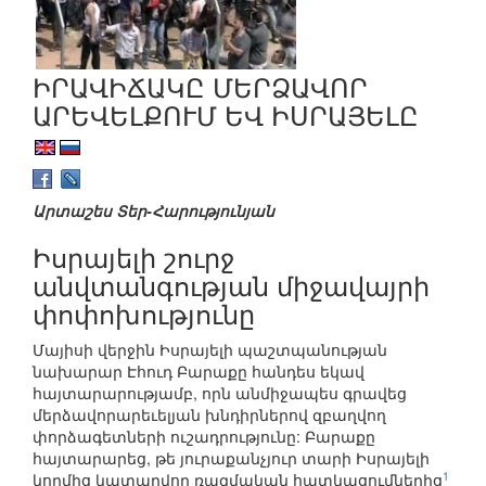
ԻՐԱՎԻՃԱԿԸ ՄԵՐՁԱՎՈՐ
ԱՐԵՎԵԼՔՈՒՄ ԵՎ ԻՍՐԱՅԵԼԸ
Արտաշես Տեր-Հարությունյան
Իսրայելի շուրջ
անվտանգության միջավայրի
փոփոխությունը
Մայիսի վերջին Իսրայելի պաշտպանության
նախարար Էհուդ Բարաքը հանդես եկավ
հայտարարությամբ, որն անմիջապես գրավեց
մերձավորարեւելյան խնդիրներով զբաղվող
փորձագետների ուշադրությունը: Բարաքը
հայտարարեց, թե յուրաքանչյուր տարի Իսրայելի
1
կողմից կատարվող ռազմական հատկացումներից