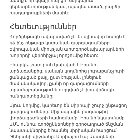
պետք է որ վկայի հարցի` ներկայում
գերկարեւորության կամ, այսպես ասած, բարձր
խաղադրույքների մասին:
Հետեւություններ
Գործընթացն ավարտված չէ, եւ գլխավոր հարցն է,
թե ինչ ընթացք կստանան զարգացումները
Եվրոպական միության արտգործնախարարների
խորհրդի վերոհիշյալ որոշումից հետո:
Իհարկե, շատ բան կախված է Իրանի
արձագանքից, սակայն կողմերից յուրաքանչյուրի
ցանկացած քայլ, ըստ էության, լինելու է
ժամանակավոր, քանի որ զարգացումների
տրամաբանությունն ուղղված չէ իրավիճակի
հանդարտեցմանը:
Մյուս կողմից, կարեւոր են Սիրիայի շուրջ ընթացող
զարգացումները: Միջազգային բազմաթիվ
փորձագետների համոզմամբ` Իրանի նկատմամբ
ԱՄՆ ու նրա գործընկերների գործադրած ճնշման
նպատակներից է հասնել սիրիական հարցում
Թեհրանի զիջմանը: Սիրիայում ալ-Ասադների