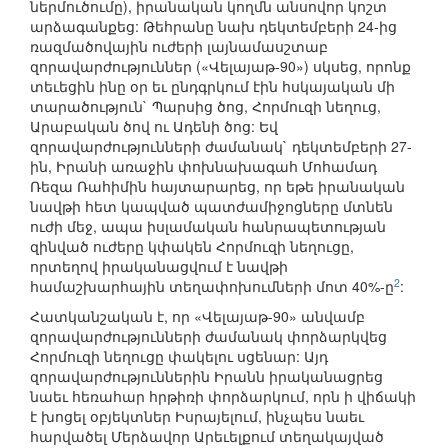
ներմուծումը), իրանական կողմն անսովոր կոշտ
արձագանքեց: Թեհրանը նախ դեկտեմբերի 24-ից
ռազմածովային ուժերի լայնամասշտաբ
զորավարժություններ («Վելայաթ-90») սկսեց, որոնք
տեւեցին ինը օր եւ ընդգրկում էին հսկայական մի
տարածություն` Պարսից ծոց, Հորմուզի նեղուց,
Արաբական ծով ու Ադենի ծոց: Եվ
զորավարժությունների ժամանակ` դեկտեմբերի 27-
ին, Իրանի առաջին փոխնախագահ Մոհամադ
Ռեզա Ռահիմին հայտարարեց, որ եթե իրանական
նավթի հետ կապված պատժամիջոցները մտնեն
ուժի մեջ, ապա իսլամական հանրապետության
զինված ուժերը կփակեն Հորմուզի նեղուցը,
որտեղով իրականացվում է նավթի
2
համաշխարհային տեղափոխումների մոտ 40%-ը
:
Հատկանշական է, որ «Վելայաթ-90» անվամբ
զորավարժությունների ժամանակ փորձարկվեց
Հորմուզի նեղուցը փակելու սցենար: Այդ
զորավարժություններին Իրանն իրականացրեց
նաեւ հեռահար հրթիռի փորձարկում, որն ի վիճակի
է խոցել օբյեկտներ Իսրայելում, ինչպես նաեւ
հարվածել Մերձավոր Արեւելքում տեղակայված