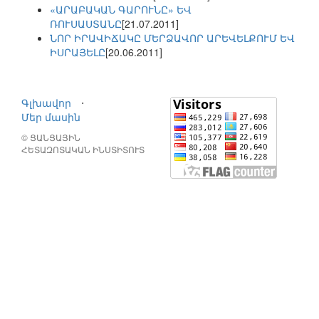
«ԱՐԱԲԱԿԱՆ ԳԱՐՈՒՆԸ» ԵՎ
ՌՈՒՍԱՍՏԱՆԸ
[21.07.2011]
ՆՈՐ ԻՐԱՎԻՃԱԿԸ ՄԵՐՁԱՎՈՐ ԱՐԵՎԵԼՔՈՒՄ ԵՎ
ԻՍՐԱՅԵԼԸ
[20.06.2011]
Գլխավոր
⋅
Մեր մասին
© ՑԱՆՑԱՅԻՆ
ՀԵՏԱԶՈՏԱԿԱՆ ԻՆՍՏԻՏՈՒՏ