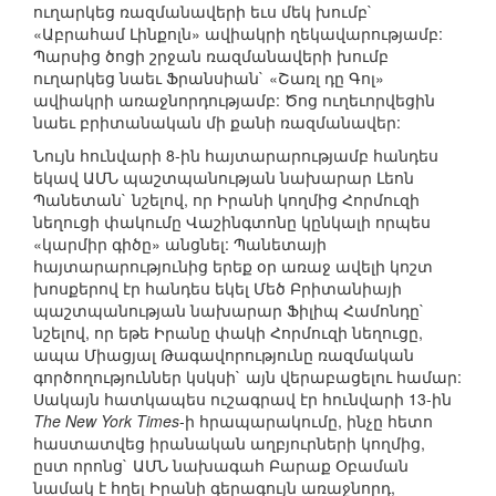
ուղարկեց ռազմանավերի եւս մեկ խումբ`
«Աբրահամ Լինքոլն» ավիակրի ղեկավարությամբ:
Պարսից ծոցի շրջան ռազմանավերի խումբ
ուղարկեց նաեւ Ֆրանսիան` «Շառլ դը Գոլ»
ավիակրի առաջնորդությամբ: Ծոց ուղեւորվեցին
նաեւ բրիտանական մի քանի ռազմանավեր:
Նույն հունվարի 8-ին հայտարարությամբ հանդես
եկավ ԱՄՆ պաշտպանության նախարար Լեոն
Պանետան` նշելով, որ Իրանի կողմից Հորմուզի
նեղուցի փակումը Վաշինգտոնը կընկալի որպես
«կարմիր գիծը» անցնել: Պանետայի
հայտարարությունից երեք օր առաջ ավելի կոշտ
խոսքերով էր հանդես եկել Մեծ Բրիտանիայի
պաշտպանության նախարար Ֆիլիպ Համոնդը`
նշելով, որ եթե Իրանը փակի Հորմուզի նեղուցը,
ապա Միացյալ Թագավորությունը ռազմական
գործողություններ կսկսի` այն վերաբացելու համար:
Սակայն հատկապես ուշագրավ էր հունվարի 13-ին
The New York Times
-ի հրապարակումը, ինչը հետո
հաստատվեց իրանական աղբյուրների կողմից,
ըստ որոնց` ԱՄՆ նախագահ Բարաք Օբաման
նամակ է հղել Իրանի գերագույն առաջնորդ,