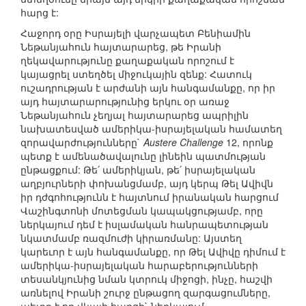
հարց է:
Հաջորդ օրը Իսրայելի վարչապետ Բենիամին
Նեթանյահուն հայտարարեց, թե Իրանի
ղեկավարությունը քաղաքական որոշում է
կայացրել ստեղծել միջուկային զենք: Հատուկ
ուշադրության է արժանի այն հանգամանքը, որ իր
այդ հայտարարությունից երկու օր առաջ
Նեթանյահուն չեղյալ հայտարարեց ապրիլին
նախատեսված ամերիկա-իսրայելական համատեղ
զորավարժությունները`
Austere Challenge
12, որոնք
պետք է ամենածավալունը լինեին պատմության
ընթացքում: Թե՛ ամերիկյան, թե՛ իսրայելական
աղբյուրների փոխանցմամբ, այդ կերպ Թել Ավիվն
իր դժգոհությունն է հայտնում իրանական հարցում
Վաշինգտոնի մոտեցման կապակցությամբ, որը
ներկայում դեմ է իսլամական հանրապետության
նկատմամբ ռազմուժի կիրառմանը: Այստեղ
կարեւոր է այն հանգամանքը, որ Թել Ավիվը դիմում է
ամերիկա-իսրայելական հարաբերությունների
տեսանկյունից նման կտրուկ միջոցի, ինչը, հաշվի
առնելով Իրանի շուրջ ընթացող զարգացումները,