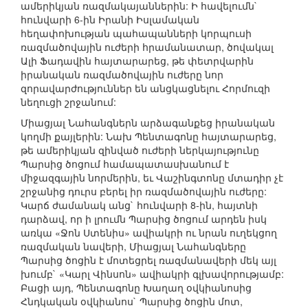
ամերիկյան ռազմակայաններին: Ի հավելումն`
հունվարի 6-ին Իրանի Իսլամական
հեղափոխության պահապանների կորպուսի
ռազմածովային ուժերի հրամանատար, ծովակալ
Ալի Ֆադավին հայտարարեց, թե փետրվարին
իրանական ռազմածովային ուժերը նոր
զորավարժություններ են անցկացնելու Հորմուզի
նեղուցի շրջանում:
Միացյալ Նահանգներն արձագանքեց իրանական
կողմի քայլերին: Նախ Պենտագոնը հայտարարեց,
թե ամերիկյան զինված ուժերի ներկայությունը
Պարսից ծոցում համապատասխանում է
միջազգային նորմերին, եւ Վաշինգտոնը մտադիր չէ
շրջանից դուրս բերել իր ռազմածովային ուժերը:
Կարճ ժամանակ անց` հունվարի 8-ին, հայտնի
դարձավ, որ ի լրումն Պարսից ծոցում արդեն իսկ
առկա «Ջոն Ստենիս» ավիակրի ու նրան ուղեկցող
ռազմական նավերի, Միացյալ Նահանգները
Պարսից ծոցին է մոտեցրել ռազմանավերի մեկ այլ
խումբ` «Կարլ Վինսոն» ավիակրի գլխավորությամբ:
Բացի այդ, Պենտագոնը Խաղաղ օվկիանոսից
Հնդկական օվկիանոս` Պարսից ծոցին մոտ,