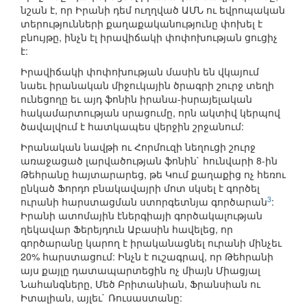
նշան է, որ Իրանի դեմ ուղղված ԱՄՆ ու եվրոպական
տերությունների քաղաքականությունը փոխել է
բնույթը, ինչն էլ իրավիճակի փոփոխության ցուցիչ
է:
Իրավիճակի փոփոխության մասին են վկայում
նաեւ իրանական միջուկային ծրագրի շուրջ տեղի
ունեցողը եւ այդ ֆոնին իրանա-իսրայելական
հակամարտության սրացումը, որն ակտիվ կերպով
ծավալվում է հատկապես վերջին շրջանում:
Իրանական նավթի ու Հորմուզի նեղուցի շուրջ
առաջացած լարվածության ֆոնին` հունվարի 8-ին
Թեհրանը հայտարարեց, թե Կում քաղաքից ոչ հեռու
ընկած Ֆորդո բնակավայրի մոտ սկսել է գործել
3
ուրանի հարստացման ստորգետնյա գործարան
:
Իրանի ատոմային էներգիայի գործակալության
ղեկավար Ֆերեյդուն Աբասին հավելեց, որ
գործարանը կարող է իրականացնել ուրանի մինչեւ
20% հարստացում: Ինչն է ուշագրավ, որ Թեհրանի
այս քայլը դատապարտեցին ոչ միայն Միացյալ
Նահանգները, Մեծ Բրիտանիան, Ֆրանսիան ու
Իտալիան, այլեւ` Ռուսաստանը: