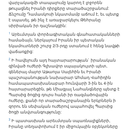
վարչակազմի տապալումը կարող է լրջորեն
թուլացնել Իրանի դիրքերը տարածաշրջանում:
Ճնշումը Դամասկոսի նկատմամբ աճում է, եւ պետք
է սպասել, թե ինչ է առաջարկելու Թեհրանը
սիրիական իր դաշնակցին:
1
Արեւմտյան փորձագիտական գնահատականների
համաձայն, ներկայում Իրանն իր պետական
եկամուտների շուրջ 2/3-րդը ստանում է հենց նավթի
վաճառքից:
2
Ի հավելումն այդ հայտարարության` իրանական
զինված ուժերի Գլխավոր սպայակույտի պետ,
գեներալ-մայոր Աթաոլա Սալեհին եւ Իրանի
պաշտպանության նախարար Ահմադ Վահիդին
համապատասխանաբար հունվարի 3-ին եւ 4-ին
հայտարարեցին, թե Միացյալ Նահանգները պետք է
Պարսից ծոցից դուրս հանի իր ռազմածովային
ուժերը, քանի որ տարածաշրջանային երկրներն ի
զորու են սեփական ուժերով ապահովել Պարսից
ծոցի անվտանգությունը:
3
Ի պատասխան արեւմտյան սպառնալիքների,
Իրանը տեղափոխում է իր միջուկային օբյեկտները