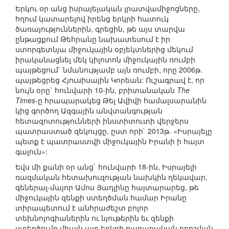
Երկու օր անց իսրայելական լրատվամիջոցները,
հղում կատարելով իրենց երկրի հատուկ
ծառայություններին, գրեցին, թե այս տարվա
ընթացքում Թեհրանը նախատեսում է իր
ստորգետնյա միջուկային օբյեկտներից մեկում
իրականացնել մեկ կիլոտոն միջուկային ռումբի
պայթեցում` նմանությամբ այն ռումբի, որը 2006թ.
պայթեցրեց Հյուսիսային Կորեան: Ուշագրավ է, որ
նույն օրը` հունվարի 10-ին, բրիտանական
The
Times
-ը հրապարակեց Թել Ավիվի համալսարանին
կից գործող Ազգային անվտանգության
հետազոտությունների ինստիտուտի վերջերս
պատրաստած զեկույցը, ըստ որի` 2013թ. «Իսրայելը
պետք է պատրաստվի միջուկային Իրանի ի հայտ
գալուն»:
Եվս մի քանի օր անց` հունվարի 18-ին, Իսրայելի
ռազմական հետախուզության նախկին ղեկավար,
գեներալ-մայոր Ամոս Յադլինը հայտարարեց, թե
միջուկային զենքի ստեղծման համար Իրանը
տիրապետում է անհրաժեշտ բոլոր
տեխնոլոգիաներին ու նյութերին եւ զենքի
ստեղծումը միայն այդ երկրի քաղաքական որոշման