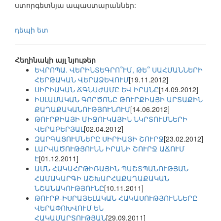
ստորգետնյա ապաստարաններ:
դեպի ետ
Հեղինակի այլ նյութեր
ԵՎՐՈՊԱ. ՎԵՐԻՆՏԵԳՐՈ՞ՒՄ, ԹԵ՞ ՍԱՀՄԱՆՆԵՐԻ
ՀԵՐԹԱԿԱՆ ՎԵՐԱՁԵՎՈՒՄ
[19.11.2012]
ՍԻՐԻԱԿԱՆ ՃԳՆԱԺԱՄԸ ԵՎ ԻՐԱՆԸ
[14.09.2012]
ԻՍԼԱՄԱԿԱՆ ԳՈՐԾՈՆԸ ԹՈՒՐՔԻԱՅԻ ԱՐՏԱՔԻՆ
ՔԱՂԱՔԱԿԱՆՈՒԹՅՈՒՆՈՒՄ
[14.06.2012]
ԹՈՒՐՔԻԱՅԻ ՄԻՋՈՒԿԱՅԻՆ ՆԿՐՏՈՒՄՆԵՐԻ
ՎԵՐԱԲԵՐՅԱԼ
[02.04.2012]
ԶԱՐԳԱՑՈՒՄՆԵՐԸ ՍԻՐԻԱՅԻ ՇՈՒՐՋ
[23.02.2012]
ԼԱՐՎԱԾՈՒԹՅՈՒՆՆ ԻՐԱՆԻ ՇՈՒՐՋ ԱՃՈՒՄ
Է
[01.12.2011]
ԱՄՆ ՀԱԿԱՀՐԹԻՌԱՅԻՆ ՊԱՇՏՊԱՆՈՒԹՅԱՆ
ՀԱՄԱԿԱՐԳԻ ԱՇԽԱՐՀԱՔԱՂԱՔԱԿԱՆ
ՆՇԱՆԱԿՈՒԹՅՈՒՆԸ
[10.11.2011]
ԹՈՒՐՔ-ԻՍՐԱՅԵԼԱԿԱՆ ՀԱԿԱՍՈՒԹՅՈՒՆՆԵՐԸ
ՎԵՐԱՓՈԽՎՈՒՄ ԵՆ
ՀԱԿԱՄԱՐՏՈՒԹՅԱՆ
[29.09.2011]