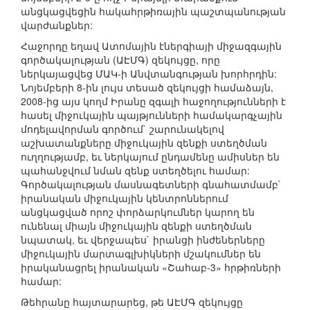
անցկացվեցին հակահրթիռային պաշտպանության
վարժանքներ:
Հաջորդը եղավ Ատոմային էներգիայի միջազգային
գործակալության (ԱԷՄԳ) զեկույցը, որը
ներկայացվեց ՄԱԿ-ի Անվտանգության խորհրդին:
Նոյեմբերի 8-ին լույս տեսած զեկույցի համաձայն,
2008-ից այս կողմ Իրանը զգալի հաջողությունների է
հասել միջուկային պայթյունների համակարգչային
մոդելավորման գործում` շարունակելով
աշխատանքները միջուկային զենքի ստեղծման
ուղղությամբ, եւ ներկայում ընդամենը ամիսներ են
պահանջվում նման զենք ստեղծելու համար:
Գործակալության մասնագետների գնահատմամբ`
իրանական միջուկային կենտրոններում
անցկացված որոշ փորձարկումներ կարող են
ունենալ միայն միջուկային զենքի ստեղծման
նպատակ, եւ վերջապես` իրանցի ինժեներները
միջուկային մարտագլխիկների մշակումներ են
իրականացրել իրանական «Շահաբ-3» հրթիռների
համար:
Թեհրանը հայտարարեց, թե ԱԷՄԳ զեկույցը