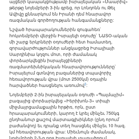
այցերի կապակցությամբ իսրայելական «Մաարիվ»
թերթը նոյեմբերի 3-ին գրեց, որ Լոնդոնն ու Թել
Ավիվը քննարկում են Իրանի դեմ հնարավոր
ռազմական գործողության հանգամանքները:
Նշված հրապարակումներին զուգահեռ`
հոկտեմբերի վերջին Իսրայելի օդուժը` ՆԱՏՕ-ական
մի շարք երկրների օդուժերի հետ համատեղ,
զորավարժություններ անցկացրեց Իտալիայի
Սարդինիա կղզու մոտ, որի ժամանակ
փորձարկվեցին իսրայելցիների
ռազմատեխնիկական հնարավորությունները`
Իսրայելում գտնվող բազաներից տպավորիչ
հեռավորության վրա (մոտ 2500կմ) օդային
2
հարվածներ հասցնելու առումով
:
Նոյեմբերի 2-ին իսրայելական օդուժի «Պալմաչիմ»
բազայից փորձարկվեց «Իերիխոն-3» տիպի
միջմայրցամաքային հրթիռ, որն, ըստ
հրապարակումների, կարող է կրել մինչեւ 750կգ
ընդհանուր քաշով մարտագլխիկներ (ընդ որում`
բաժանվող) եւ դրանք տեղ հասցնել մինչեւ 10 հազ.
կմ հեռավորության վրա: Միեւնույն ժամանակ,
նոյեմբերի 2-3-ը ողջ Իսրայելի տարածքում