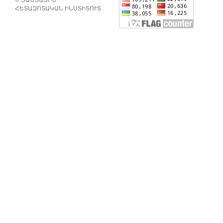
ՀԵՏԱԶՈՏԱԿԱՆ ԻՆՍՏԻՏՈՒՏ