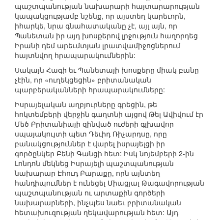
պաշտպանության նախարարի հայտարարության
կապակցությամբ նշենք, որ այստեղ կարեւորն,
իհարկե, նրա գնահատականը չէ, այլ այն, որ
Պանետան իր այդ խոսքերով լրջություն հաղորդեց
Իրանի դեմ արեւմտյան լրատվամիջոցներում
հայտնվող հրապարակումներին:
Սակայն Հագի եւ Պանետայի խոսքերը միակ բանը
չէին, որ «ուղեկցեցին» բրիտանական
պարբերականների հրապարակումները:
Իսրայելական աղբյուրները գրեցին, թե
հոկտեմբերի վերջին գաղտնի այցով Թել Ավիվում էր
Մեծ Բրիտանիայի զինված ուժերի գլխավոր
սպայակույտի պետ Դեւիդ Ռիչարդսը, որը
բանակցություններ է վարել իսրայելցի իր
գործընկեր Բենի Գանցի հետ: Իսկ նոյեմբերի 2-ին
Լոնդոն մեկնեց Իսրայելի պաշտպանության
նախարար Էհուդ Բարաքը, որն այնտեղ
հանդիպումներ է ունեցել Միացյալ Թագավորության
պաշտպանության ու արտաքին գործերի
նախարարների, ինչպես նաեւ բրիտանական
հետախուզության ղեկավարության հետ: Այդ