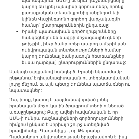
պարագայում, ԱՄՆ-ը եւ նրա դաշնակիցները
կարող են կրել այնպիսի կորուստներ, որոնք
քաղաքական տեսանկյունից անընդունելի
կլինեն Վաշինգտոնի գործող վարչակազմի
համար` ընտրություններին ընդառաջ:
Իրանի պատասխան գործողությունները
հանգեցնելու են նավթի միջազգային գների
թռիչքին, ինչը ծանր օրեր ապրող ամերիկյան
ու եվրոպական տնտեսությունների համար
կարող է ունենալ ծանրագույն հետեւանքներ,
եւ սա դարձյալ` ընտրություններին ընդառաջ:
Սակայն այդքանով հանդերձ, Իրանի նկատմամբ
ընթանում է դիվանագիտական ու տեղեկատվական
լուրջ ճնշում, եւ այն պետք է ունենա պատճառներ ու
նպատակներ:
Դա, իրոք, կարող է պայմանավորված լինել
իրանական միջուկային ծրագրում տեղի ունեցած
առաջընթացով: Բայց ավելի հավանական է, որ
ԱՄՆ-ի ու նրա դաշնակիցների գործողությունների
հիմքում ընկած է Սիրիայի շուրջ ստեղծված
իրավիճակը: Գաղտնիք չէ, որ Թեհրանը
Դամասկոսի անվտանգության երաշխավորն է, իսկ