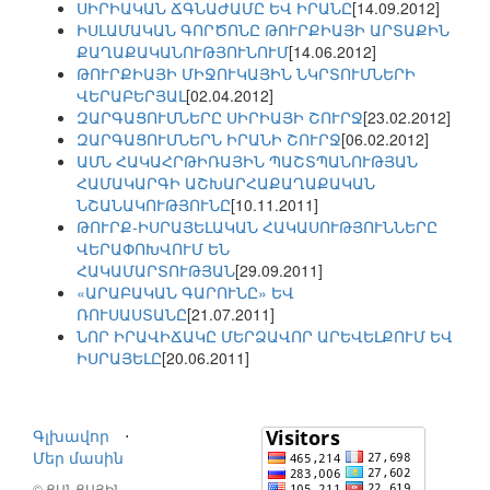
ՍԻՐԻԱԿԱՆ ՃԳՆԱԺԱՄԸ ԵՎ ԻՐԱՆԸ
[14.09.2012]
ԻՍԼԱՄԱԿԱՆ ԳՈՐԾՈՆԸ ԹՈՒՐՔԻԱՅԻ ԱՐՏԱՔԻՆ
ՔԱՂԱՔԱԿԱՆՈՒԹՅՈՒՆՈՒՄ
[14.06.2012]
ԹՈՒՐՔԻԱՅԻ ՄԻՋՈՒԿԱՅԻՆ ՆԿՐՏՈՒՄՆԵՐԻ
ՎԵՐԱԲԵՐՅԱԼ
[02.04.2012]
ԶԱՐԳԱՑՈՒՄՆԵՐԸ ՍԻՐԻԱՅԻ ՇՈՒՐՋ
[23.02.2012]
ԶԱՐԳԱՑՈՒՄՆԵՐՆ ԻՐԱՆԻ ՇՈՒՐՋ
[06.02.2012]
ԱՄՆ ՀԱԿԱՀՐԹԻՌԱՅԻՆ ՊԱՇՏՊԱՆՈՒԹՅԱՆ
ՀԱՄԱԿԱՐԳԻ ԱՇԽԱՐՀԱՔԱՂԱՔԱԿԱՆ
ՆՇԱՆԱԿՈՒԹՅՈՒՆԸ
[10.11.2011]
ԹՈՒՐՔ-ԻՍՐԱՅԵԼԱԿԱՆ ՀԱԿԱՍՈՒԹՅՈՒՆՆԵՐԸ
ՎԵՐԱՓՈԽՎՈՒՄ ԵՆ
ՀԱԿԱՄԱՐՏՈՒԹՅԱՆ
[29.09.2011]
«ԱՐԱԲԱԿԱՆ ԳԱՐՈՒՆԸ» ԵՎ
ՌՈՒՍԱՍՏԱՆԸ
[21.07.2011]
ՆՈՐ ԻՐԱՎԻՃԱԿԸ ՄԵՐՁԱՎՈՐ ԱՐԵՎԵԼՔՈՒՄ ԵՎ
ԻՍՐԱՅԵԼԸ
[20.06.2011]
Գլխավոր
⋅
Մեր մասին
© ՑԱՆՑԱՅԻՆ