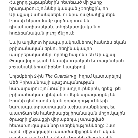
Հաջորդ շաբաթներին հետեւած մի շարք
իրադարձություններ կասկած չթողեցին, որ
Միացյալ Նահանգներն ու նրա դաշնակիցներն
Իրանի նկատմամբ գործադրում են
դիվանագիտական, տեղեկատվական ու
հոգեբանական լուրջ ճնշում:
Նախ աղմկոտ հրապարակումներով հանդես եկան
բրիտանական երկու հեղինակավոր
պարբերականներ, որոնք հայտնի են Միացյալ
Թագավորության հետախուզական եւ ռազմական
շրջանակներում իրենց կապերով:
Նոյեմբերի 2-ին
The Guardian
-ը, հղում կատարելով
Մեծ Բրիտանիայի պաշտպանության
նախարարությունում իր աղբյուրներին, գրեց, թե
բրիտանական զինված ուժերն արագացրել են
Իրանի դեմ ռազմական գործողությունների
նախապատրաստական աշխատանքները, եւ
պատճառ են հանդիսացել իրանական միջուկային
ծրագրի ընթացքի վերաբերյալ ստացված
հետախուզական նոր տեղեկությունները: Ըստ
այդմ` միջազգային պատժամիջոցներն էական
ազդեցություն չեն ունեցել Իրանի միջուկային