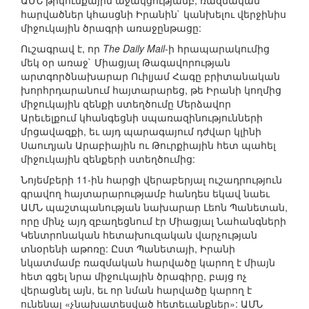
ԱՄՆ թիկունքային աջակցությամբ, ռազմական
հարվածներ կհասցնի Իրանին` կանխելու վերջինիս
միջուկային ծրագրի առաջընթացը:
Ուշագրավ է, որ
The Daily Mail
-ի հրապարակումից
մեկ օր առաջ` Միացյալ Թագավորության
արտգործնախարար Ուիլյամ Հագը բրիտանական
խորհրդարանում հայտարարեց, թե Իրանի կողմից
միջուկային զենքի ստեղծումը Մերձավոր
Արեւելքում կհանգեցնի սպառազինությունների
մրցավազքի, եւ այդ պարագայում դժվար կլինի
Սաուդյան Արաբիային ու Թուրքիային հետ պահել
միջուկային զենքերի ստեղծումից:
Նոյեմբերի 11-ին հարցի վերաբերյալ ուշադրություն
գրավող հայտարարությամբ հանդես եկավ նաեւ
ԱՄՆ պաշտպանության նախարար Լեոն Պանետան,
որը մինչ այդ զբաղեցնում էր Միացյալ Նահանգների
Կենտրոնական հետախուզական վարչության
տնօրենի աթոռը: Ըստ Պանետայի, Իրանի
նկատմամբ ռազմական հարվածը կարող է միայն
հետ գցել նրա միջուկային ծրագիրը, բայց ոչ
վերացնել այն, եւ որ նման հարվածը կարող է
ունենալ «չնախատեսված հետեւանքներ»: ԱՄՆ