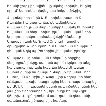
Իրանի շուրջ իրավիճակը սկսեց փոխվել, եւ ընդ
որում` կտրուկ փոխվեց այս հոկտեմբերից:
Հոկտեմբերի 12-ին ԱՄՆ փոխնախագահ Ջո
Բայդենը հայտարարեց, թե ամերիկյան
անվտանգության մարմինները կանխել են Իրանի
Իսլամական հեղափոխության պահապանների
կորպուսի երկու գործակալների` Մանսուր
1
Արբաբսիյարի եւ Ղոլամ Շոքուրի
կողմից
ծրագրվող՝ Վաշինգտոնում Սաուդյան Արաբիայի
դեսպան Ադել ալ-Ջուբերիայի սպանությունը:
Չնայած պաշտոնական Թեհրանը հերքեց
մեղադրանքները, սակայն արդեն երկու օր անց
հայտարարությամբ հանդես եկավ Միացյալ
Նահանգների նախագահ Բարաք Օբաման, որը,
Սաուդյան Արաբիայի թագավոր Աբդուլահի հետ
ունեցած հեռախոսազրույցից հետո, հայտարարեց,
թե ԱՄՆ-ն իր դաշնակիցների ու գործընկերների հետ
ջանքեր է գործադրելու, որպեսզի Իրանը «գին
վճարի» Վաշինգտոնում սաուդական դեսպանի
սպանությունը ծրագրելու համար: