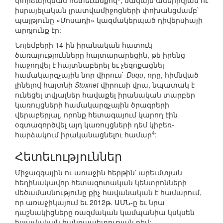
փորձարկման հետեւանքով
, սակայն ամերիկյան ու
իսրայելական լրատվամիջոցների փոխանցմամբ`
պայթյունը «Մոսադի» կազմակերպած դիվերսիայի
արդյունք էր:
Նոյեմբերի 14-ին իրանական հատուկ
ծառայությունները հայտարարեցին, թե իրենց
հաջողվել է հայտնաբերել եւ չեզոքացնել
համակարգչային նոր վիրուս`
Duqu
, որը, հիմնված
լինելով հայտնի
Stuxnet
վիրուսի վրա, նպատակ է
ունեցել տվյալներ հավաքել իրանական տարբեր
կառույցների համակարգչային ծրագրերի
վերաբերյալ, որոնք հետագայում կարող էին
օգտագործվել այդ կառույցների դեմ կիբեռ-
4
հարձակում իրականացնելու համար
:
Հետեւություններ
Միջազգային ու առաջին հերթին՝ արեւմտյան
հեղինակավոր հետազոտական կենտրոնների
մեծամասնությունը քիչ հավանական է համարում,
որ առաջիկայում եւ 2012թ. ԱՄՆ-ը եւ նրա
դաշնակիցները ռազմական կամպանիա կսկսեն
իսլամական հանրապետության դեմ: