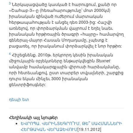
3
Ներկայացվածը կասկած է հարուցում, քանի որ
«Շահաբ-3»-ը (հեռահարությունը՝ մոտ 2000կմ)
իրանական զինված ուժերում մարտական
հերթապահության է անցել դեռ 2003-ից: Հաշվի
առնելով, որ փորձարկման վայրում է եղել նաեւ
իրանական հրթիռային ծրագրի «հայրը» համարվող
գեներալ-մայոր Հասան Մողադամը, չպետք է
բացառել, որ իրականում փորձարկվել է նոր հրթիռ:
4
Հիշեցնենք. 2010թ. երկրորդ կեսին իրանական
միջուկային օբյեկտները ենթարկվեցին
Stuxnet
անվամբ համակարգչային վիրուսի հարձակմանը,
որի հետեւանքով, ըստ տարբեր տվյալների, շարքից
դուրս եկան մինչեւ 3000 իրանական
ցենտրիֆուգներ:
դեպի ետ
Հեղինակի այլ նյութեր
ԵՎՐՈՊԱ. ՎԵՐԻՆՏԵԳՐՈ՞ՒՄ, ԹԵ՞ ՍԱՀՄԱՆՆԵՐԻ
ՀԵՐԹԱԿԱՆ ՎԵՐԱՁԵՎՈՒՄ
[19.11.2012]