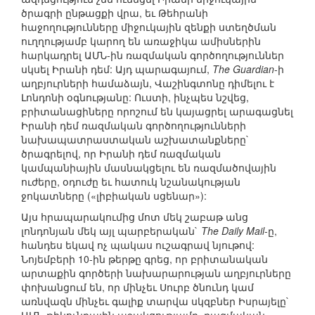
ծրագրի ընթացքի վրա, եւ Թեհրանի
հաջողությունները միջուկային զենքի ստեղծման
ուղղությամբ կարող են առաջիկա ամիսներին
հարկադրել ԱՄՆ-ին ռազմական գործողություններ
սկսել Իրանի դեմ: Այդ պարագայում,
The Guardian
-ի
աղբյուրների համաձայն, Վաշինգտոնը դիմելու է
Լոնդոնի օգնությանը: Ուստի, ինչպես նշվեց,
բրիտանացիները որոշում են կայացրել արագացնել
Իրանի դեմ ռազմական գործողությունների
նախապատրաստական աշխատանքները`
ծրագրելով, որ Իրանի դեմ ռազմական
կամպանիային մասնակցելու են ռազմածովային
ուժերը, օդուժը եւ հատուկ նշանակության
ջոկատները («լիբիական սցենար»):
Այս հրապարակումից մոտ մեկ շաբաթ անց
լոնդոնյան մեկ այլ պարբերական`
The Daily Mail
-ը,
հանդես եկավ ոչ պակաս ուշագրավ նյութով:
Նոյեմբերի 10-ին թերթը գրեց, որ բրիտանական
արտաքին գործերի նախարարության աղբյուրները
փոխանցում են, որ մինչեւ Սուրբ ծնունդ կամ
առնվազն մինչեւ գալիք տարվա սկզբներ Իսրայելը`