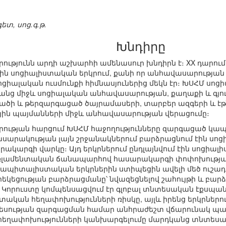
տ, սոց.գ.թ.
Խնդիրը
թյունն արդի աշխարհի ամենասուր խնդիրն է։ XX դարում ա
ին սոցիալիստական երկրում, քանի որ անհավասարության
իալական ուսմունքի հիմնասյուներից մեկն էր։ ԽՍՀՄ սո
անց միջև սոցիալական անհավասարության, քաղաքի և գյու
ծի և թերզարգացած ծայրամասերի, տարբեր ազգերի և էթ
ին պայմանների միջև անհավասարության վերացումը։
ության հարցում ԽՍՀՄ հաջողությունները զարգացած կա
սարակության լայն շրջանակներում բարձրացնում էին սո
ակարգի վարկը։ Այդ երկրներում ընդլայնվում էին սոցիալ
ամենտական ճանապարհով հասարակարգի փոփոխության 
ապիտալիստական երկրներին ստիպեցին ավելի մեծ ուշադրո
րեկեցության բարձրացմանը՝ նվազեցնելով շահույթի և բա
Կորուստը կոմպենսացվում էր գլոբալ տնտեսական էքսպանսի
ստական հեղափոխությունների ռիսկը, այլև իրենց երկրներո
ության զարգացման համար անհրաժեշտ վճարունակ պահա
, հեղափոխությունների կանխարգելումը մարդկանց տնտես