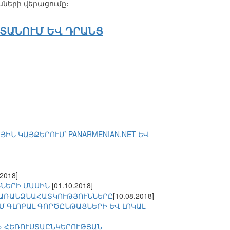
ների վերացումը։
ՏԱՆՈՒՄ ԵՎ ԴՐԱՆՑ
Ն ԿԱՅՔԵՐՈՒՄ՝ PANARMENIAN.NET ԵՎ
.2018]
ՆՆԵՐԻ ՄԱՍԻՆ
[01.10.2018]
 ԱՌԱՆՁՆԱՀԱՏԿՈՒԹՅՈՒՆՆԵՐԸ
[10.08.2018]
 ԳԼՈԲԱԼ ԳՈՐԾԸՆԹԱՑՆԵՐԻ ԵՎ ԼՈԿԱԼ
» ՀԵՌՈՒՍՏԱԸՆԿԵՐՈՒԹՅԱՆ